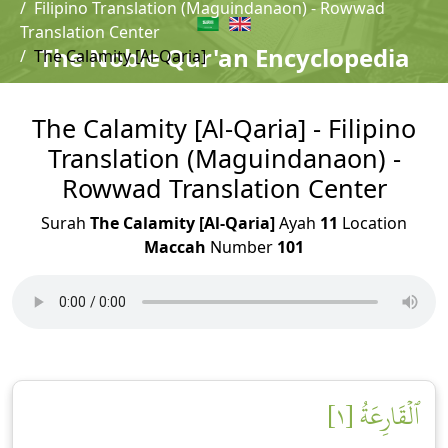
Filipino Translation (Maguindanaon) - Rowwad
Translation Center
The Noble Qur'an Encyclopedia
The Calamity [Al-Qaria]
The Calamity [Al-Qaria] - Filipino
Translation (Maguindanaon) -
Rowwad Translation Center
Surah
The Calamity [Al-Qaria]
Ayah
11
Location
Maccah
Number
101
ٱلۡقَارِعَةُ [١]