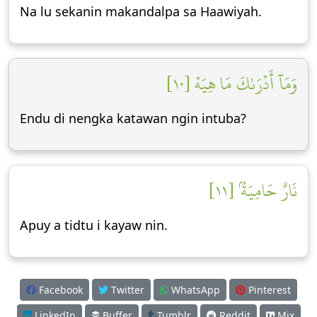
Na lu sekanin makandalpa sa Haawiyah.
وَمَآ أَدۡرَىٰكَ مَا هِيَهۡ [١٠]
Endu di nengka katawan ngin intuba?
نَارٌ حَامِيَةُۢ [١١]
Apuy a tidtu i kayaw nin.
Facebook
Twitter
WhatsApp
Pinterest
LinkedIn
Buffer
Tumblr
Reddit
Mix