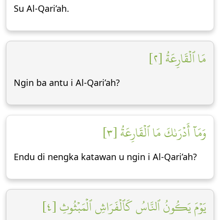
Su Al-Qari’ah.
مَا ٱلۡقَارِعَةُ [٢]
Ngin ba antu i Al-Qari’ah?
وَمَآ أَدۡرَىٰكَ مَا ٱلۡقَارِعَةُ [٣]
Endu di nengka katawan u ngin i Al-Qari’ah?
يَوۡمَ يَكُونُ ٱلنَّاسُ كَٱلۡفَرَاشِ ٱلۡمَبۡثُوثِ [٤]