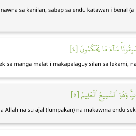
 nawna sa kanilan, sabap sa endu katawan i benal (
بِقُونَاۚ سَآءَ مَا يَحۡكُمُونَ [٤
 sa manga malat i makapalaguy silan sa lekami, na
َأٓتٖۚ وَهُوَ ٱلسَّمِيعُ ٱلۡعَلِيمُ [٥
a Allah na su ajal (lumpakan) na makawma endu seka