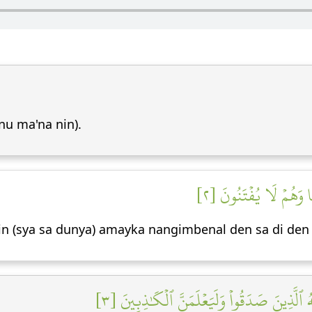
nu ma'na nin).
ا وَهُمۡ لَا يُفۡتَنُونَ [٢
n (sya sa dunya) amayka nangimbenal den sa di den 
َّهُ ٱلَّذِينَ صَدَقُواْ وَلَيَعۡلَمَنَّ ٱلۡكَٰذِبِينَ [٣