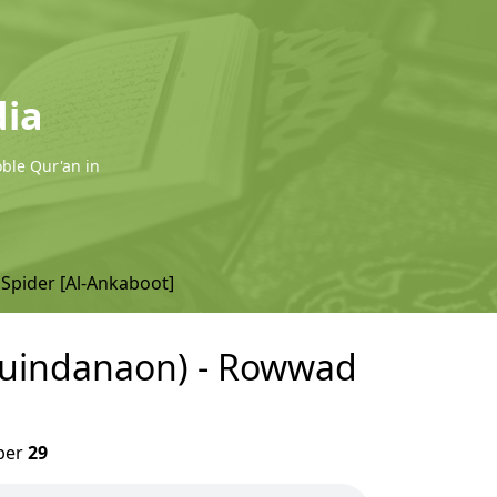
dia
oble Qur'an in
 Spider [Al-Ankaboot]
aguindanaon) - Rowwad
ber
29