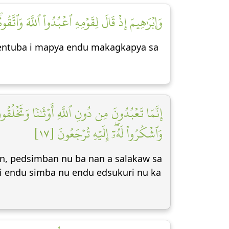
وَإِبۡرَٰهِيمَ إِذۡ قَالَ لِقَوۡمِهِ ٱعۡبُدُواْ ٱللَّهَ وَٱتّ]
a entuba i mapya endu makagkapya sa
إِنَّمَا تَعۡبُدُونَ مِن دُونِ ٱللَّهِ أَوۡثَٰنٗا وَتَخۡلُقُ
وَٱشۡكُرُواْ لَهُۥٓۖ إِلَيۡهِ تُرۡجَعُونَ [١٧]
n, pedsimban nu ba nan a salakaw sa
izki endu simba nu endu edsukuri nu ka