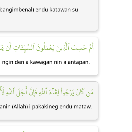
a bangimbenal) endu katawan su
أَمۡ حَسِبَ ٱلَّذِينَ يَعۡمَلُونَ ٱلسَّيِّـَٔاتِ أَن يَسۡ]
 ngin den a kawagan nin a antapan.
مَن كَانَ يَرۡجُواْ لِقَآءَ ٱللَّهِ فَإِنَّ أَجَلَ ٱللَّهِ ل]
nin (Allah) i pakakineg endu mataw.