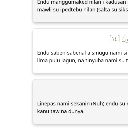
Endu manggumaked nilan i kadusan ni
mawli su ipedtebu nilan (salta su siks
نَ [١٤
Endu saben-sabenal a sinugu nami si
lima pulu lagun, na tinyuba nami su 
Linepas nami sekanin (Nuh) endu su 
kanu taw na dunya.