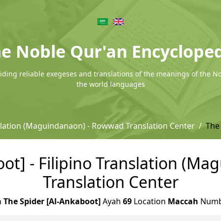
e Noble Qur'an Encyclope
ding reliable exegeses and translations of the meanings of the N
the world languages
nslation (Maguindanaon) - Rowwad Translation Center
The
oot] - Filipino Translation (M
Translation Center
h
The Spider [Al-Ankaboot]
Ayah
69
Location
Maccah
Num