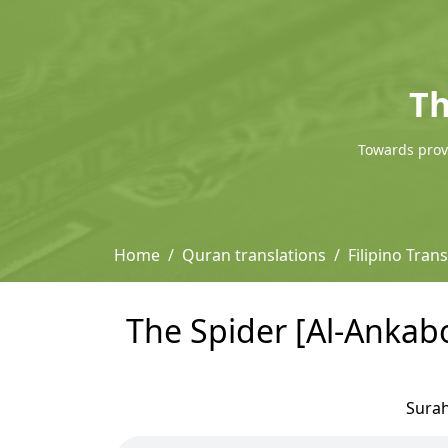
Th
Towards provi
Home
Quran translations
Filipino Tra
The Spider [Al-Ankab
Sura