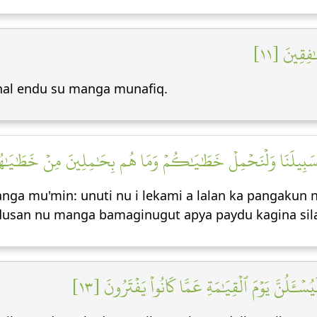
َٰفِقِينَ [١١
nal endu su manga munafiq.
ُواْ سَبِيلَنَا وَلۡنَحۡمِلۡ خَطَٰيَٰكُمۡ وَمَا هُم بِحَٰمِلِينَ مِنۡ خَطَٰيَٰهُم
ga mu'min: unuti nu i lekami a lalan ka pangakun n
adusan nu manga bamaginugut apya paydu kagina silan
لَيُسۡـَٔلُنَّ يَوۡمَ ٱلۡقِيَٰمَةِ عَمَّا كَانُواْ يَفۡتَرُونَ [١٣