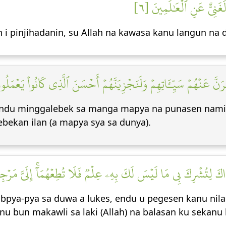
 لَغَنِيٌّ عَنِ ٱلۡعَٰلَمِينَ [٦
 i pinjihadanin, su Allah na kawasa kanu langun na 
نَّ عَنۡهُمۡ سَيِّـَٔاتِهِمۡ وَلَنَجۡزِيَنَّهُمۡ أَحۡسَنَ ٱلَّذِي كَانُواْ يَعۡمَلُو
ndu minggalebek sa manga mapya na punasen nami 
bekan ilan (a mapya sya sa dunya).
َدَاكَ لِتُشۡرِكَ بِي مَا لَيۡسَ لَكَ بِهِۦ عِلۡمٞ فَلَا تُطِعۡهُمَآۚ إِلَيَّ مَ
pya-pya sa duwa a lukes, endu u pegesen kanu nilan 
kanu bun makawli sa laki (Allah) na balasan ku seka