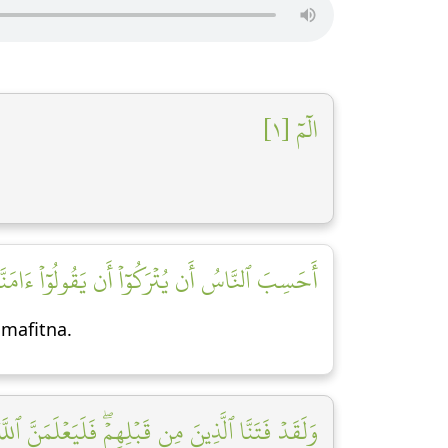
الٓمٓ [١]
أَحَسِبَ ٱلنَّاسُ أَن يُتۡرَكُوٓاْ أَن يَقُولُوٓاْ ءَامَنَّ]
mafitna.
وَلَقَدۡ فَتَنَّا ٱلَّذِينَ مِن قَبۡلِهِمۡۖ فَلَيَعۡلَمَنَّ ٱلل]