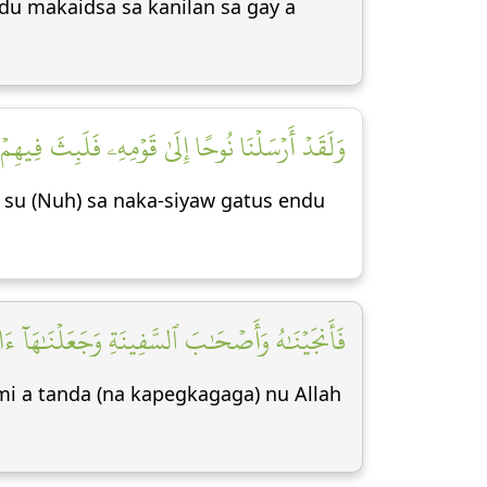
du makaidsa sa kanilan sa gay a
وَلَقَدۡ أَرۡسَلۡنَا نُوحًا إِلَىٰ قَوۡمِهِۦ فَلَبِثَ فِيه]
 su (Nuh) sa naka-siyaw gatus endu
فَأَنجَيۡنَٰهُ وَأَصۡحَٰبَ ٱلسَّفِينَةِ وَجَعَلۡنَٰهَآ ءَايَة]
i a tanda (na kapegkagaga) nu Allah