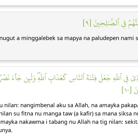
َنَّهُمۡ فِي ٱلصَّٰلِحِينَ [٩
ugut a minggalebek sa mapya na paludepen nami s
ذِيَ فِي ٱللَّهِ جَعَلَ فِتۡنَةَ ٱلنَّاسِ كَعَذَابِ ٱللَّهِۖ وَلَئِن جَآءَ نَصۡرٞ م
َ [١٠
 nilan: nangimbenal aku sa Allah, na amayka pakapa
nilan su fitna nu manga taw (a kafir) sa mana siksa 
mayka nakawma i tabang nu Allah na tig nilan: sekit
unya.