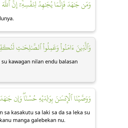
وَمَن جَٰهَدَ فَإِنَّمَا يُجَٰهِدُ لِنَفۡسِهِۦٓۚ إِنَّ ٱللَّهَ]
dunya.
وَٱلَّذِينَ ءَامَنُواْ وَعَمِلُواْ ٱلصَّٰلِحَٰتِ لَنُكَفِّرَ]
su kawagan nilan endu balasan
وَوَصَّيۡنَا ٱلۡإِنسَٰنَ بِوَٰلِدَيۡهِ حُسۡنٗاۖ وَإِن جَٰه]
sa kasakutu sa laki sa da sa leka su
nu kanu manga galebekan nu.