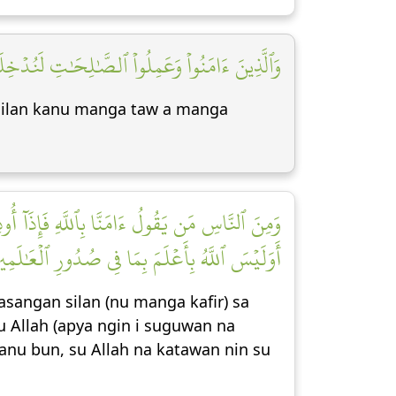
وَٱلَّذِينَ ءَامَنُواْ وَعَمِلُواْ ٱلصَّٰلِحَٰتِ لَنُدۡخِل]
ilan kanu manga taw a manga
وَمِنَ ٱلنَّاسِ مَن يَقُولُ ءَامَنَّا بِٱللَّهِ فَإِذَآ أُو
أَوَلَيۡسَ ٱللَّهُ بِأَعۡلَمَ بِمَا فِي صُدُورِ ٱلۡعَٰلَمِين]
sangan silan (nu manga kafir) sa
nu Allah (apya ngin i suguwan na
anu bun, su Allah na katawan nin su