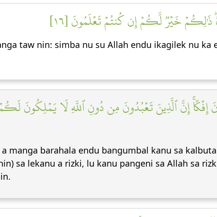
َقُوهُۖ ذَٰلِكُمۡ خَيۡرٞ لَّكُمۡ إِن كُنتُمۡ تَعۡلَمُونَ [١٦
anga taw nin: simba nu su Allah endu ikagilek nu k
ونَ إِفۡكًاۚ إِنَّ ٱلَّذِينَ تَعۡبُدُونَ مِن دُونِ ٱللَّهِ لَا يَمۡلِكُونَ لَكُمۡ ر
h a manga barahala endu bangumbal kanu sa kalbuta
in) sa lekanu a rizki, lu kanu pangeni sa Allah sa r
in.