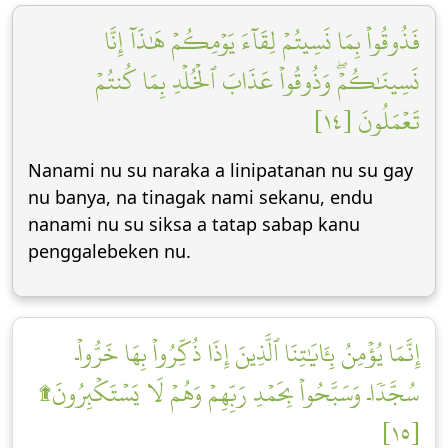
فَذُوقُواْ بِمَا نَسِيتُمۡ لِقَآءَ يَوۡمِكُمۡ هَٰذَآ إِنَّا
نَسِينَٰكُمۡۖ وَذُوقُواْ عَذَابَ ٱلۡخُلۡدِ بِمَا كُنتُمۡ
تَعۡمَلُونَ [١٤]
Nanami nu su naraka a linipatanan nu su gay
nu banya, na tinagak nami sekanu, endu
nanami nu su siksa a tatap sabap kanu
penggalebeken nu.
إِنَّمَا يُؤۡمِنُ بِـَٔايَٰتِنَا ٱلَّذِينَ إِذَا ذُكِّرُواْ بِهَا خَرُّواْۤ
سُجَّدٗاۤ وَسَبَّحُواْ بِحَمۡدِ رَبِّهِمۡ وَهُمۡ لَا يَسۡتَكۡبِرُونَ۩
[١٥]