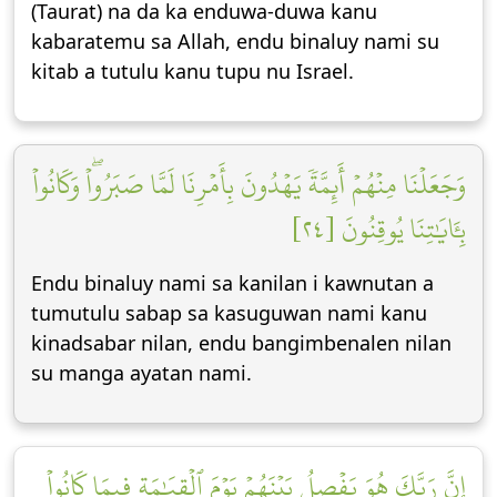
(Taurat) na da ka enduwa-duwa kanu
kabaratemu sa Allah, endu binaluy nami su
kitab a tutulu kanu tupu nu Israel.
وَجَعَلۡنَا مِنۡهُمۡ أَئِمَّةٗ يَهۡدُونَ بِأَمۡرِنَا لَمَّا صَبَرُواْۖ وَكَانُواْ
بِـَٔايَٰتِنَا يُوقِنُونَ [٢٤]
Endu binaluy nami sa kanilan i kawnutan a
tumutulu sabap sa kasuguwan nami kanu
kinadsabar nilan, endu bangimbenalen nilan
su manga ayatan nami.
إِنَّ رَبَّكَ هُوَ يَفۡصِلُ بَيۡنَهُمۡ يَوۡمَ ٱلۡقِيَٰمَةِ فِيمَا كَانُواْ