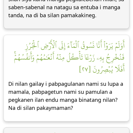
saben-sabenal na natagu sa entuba i manga
tanda, na di ba silan pamakakineg.
أَوَلَمۡ يَرَوۡاْ أَنَّا نَسُوقُ ٱلۡمَآءَ إِلَى ٱلۡأَرۡضِ ٱلۡجُرُزِ
فَنُخۡرِجُ بِهِۦ زَرۡعٗا تَأۡكُلُ مِنۡهُ أَنۡعَٰمُهُمۡ وَأَنفُسُهُمۡۚ
أَفَلَا يُبۡصِرُونَ [٢٧]
Di nilan gailay i pabpagulanan nami su lupa a
mamala, pabpagetun nami su pamulan a
pegkanen ilan endu manga binatang nilan?
Na di silan pakaymaman?