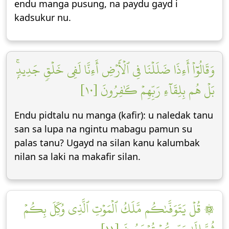
endu manga pusung, na paydu gayd i
kadsukur nu.
وَقَالُوٓاْ أَءِذَا ضَلَلۡنَا فِي ٱلۡأَرۡضِ أَءِنَّا لَفِي خَلۡقٖ جَدِيدِۭۚ
بَلۡ هُم بِلِقَآءِ رَبِّهِمۡ كَٰفِرُونَ [١٠]
Endu pidtalu nu manga (kafir): u naledak tanu
san sa lupa na ngintu mabagu pamun su
palas tanu? Ugayd na silan kanu kalumbak
nilan sa laki na makafir silan.
۞ قُلۡ يَتَوَفَّىٰكُم مَّلَكُ ٱلۡمَوۡتِ ٱلَّذِي وُكِّلَ بِكُمۡ