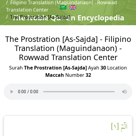
Filipino Translation (Maguindanaon) - Rowwad
Translation Center
The Noble Qur'an Encyclopedia
The Prostration [As-Sajda]
The Prostration [As-Sajda] - Filipino
Translation (Maguindanaon) -
Rowwad Translation Center
Surah
The Prostration [As-Sajda]
Ayah
30
Location
Maccah
Number
32
الٓمٓ [١]