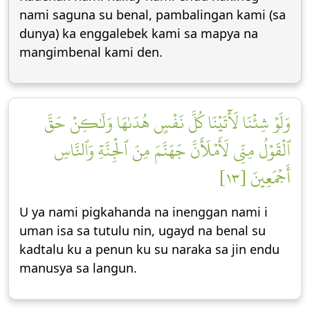
nami saguna su benal, pambalingan kami (sa
dunya) ka enggalebek kami sa mapya na
mangimbenal kami den.
وَلَوۡ شِئۡنَا لَأٓتَيۡنَا كُلَّ نَفۡسٍ هُدَىٰهَا وَلَٰكِنۡ حَقَّ
ٱلۡقَوۡلُ مِنِّي لَأَمۡلَأَنَّ جَهَنَّمَ مِنَ ٱلۡجِنَّةِ وَٱلنَّاسِ
أَجۡمَعِينَ [١٣]
U ya nami pigkahanda na inenggan nami i
uman isa sa tutulu nin, ugayd na benal su
kadtalu ku a penun ku su naraka sa jin endu
manusya sa langun.