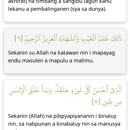
akhirat) na timbang a sangibu lagun kanu
lekanu a pembalinganen (sya sa dunya).
ذَٰلِكَ عَٰلِمُ ٱلۡغَيۡبِ وَٱلشَّهَٰدَةِ ٱلۡعَزِيزُ ٱلرَّحِيمُ [٦]
Sekanin su Allah na katawan nin i mapayag
endu masulen a mapulu a malimu.
ٱلَّذِيٓ أَحۡسَنَ كُلَّ شَيۡءٍ خَلَقَهُۥۖ وَبَدَأَ خَلۡقَ ٱلۡإِنسَٰنِ
مِن طِينٖ [٧]
Sekanin (Allah) na pibpyapiyananin i binaluy
nin, sa nabpunan a kinabaluy nin sa manusya