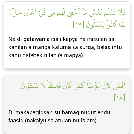
فَلَا تَعۡلَمُ نَفۡسٞ مَّآ أُخۡفِيَ لَهُم مِّن قُرَّةِ أَعۡيُنٖ جَزَآءَۢ
بِمَا كَانُواْ يَعۡمَلُونَ [١٧]
Na di gatawan a isa i kapya na inisulen sa
kanilan a manga kaluma sa surga, balas intu
kanu galebek nilan (a mapya).
أَفَمَن كَانَ مُؤۡمِنٗا كَمَن كَانَ فَاسِقٗاۚ لَّا يَسۡتَوُۥنَ
[١٨]
Di makapagidsan su bamaginugut endu
faasiq (nakalyu sa atulan nu Islam).