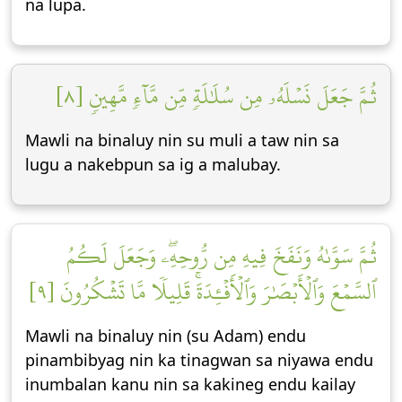
na lupa.
ثُمَّ جَعَلَ نَسۡلَهُۥ مِن سُلَٰلَةٖ مِّن مَّآءٖ مَّهِينٖ [٨]
Mawli na binaluy nin su muli a taw nin sa
lugu a nakebpun sa ig a malubay.
ثُمَّ سَوَّىٰهُ وَنَفَخَ فِيهِ مِن رُّوحِهِۦۖ وَجَعَلَ لَكُمُ
ٱلسَّمۡعَ وَٱلۡأَبۡصَٰرَ وَٱلۡأَفۡـِٔدَةَۚ قَلِيلٗا مَّا تَشۡكُرُونَ [٩]
Mawli na binaluy nin (su Adam) endu
pinambibyag nin ka tinagwan sa niyawa endu
inumbalan kanu nin sa kakineg endu kailay