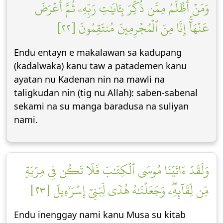
وَمَنۡ أَظۡلَمُ مِمَّن ذُكِّرَ بِـَٔايَٰتِ رَبِّهِۦ ثُمَّ أَعۡرَضَ
عَنۡهَآۚ إِنَّا مِنَ ٱلۡمُجۡرِمِينَ مُنتَقِمُونَ [٢٢]
Endu entayn e makalawan sa kadupang
(kadalwaka) kanu taw a patademen kanu
ayatan nu Kadenan nin na mawli na
taligkudan nin (tig nu Allah): saben-sabenal
sekami na su manga baradusa na suliyan
nami.
وَلَقَدۡ ءَاتَيۡنَا مُوسَى ٱلۡكِتَٰبَ فَلَا تَكُن فِي مِرۡيَةٖ
مِّن لِّقَآئِهِۦۖ وَجَعَلۡنَٰهُ هُدٗى لِّبَنِيٓ إِسۡرَٰٓءِيلَ [٢٣]
Endu inenggay nami kanu Musa su kitab