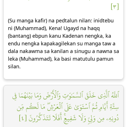
[٣]
(Su manga kafir) na pedtalun nilan: inidtebu
ni (Muhammad), Kena! Ugayd na haqq
(bantang) ebpun kanu Kadenan nengka, ka
endu nengka kapakagilekan su manga taw a
dala nakawma sa kanilan a sinugu a nawna sa
leka (Muhammad), ka basi matutulu pamun
silan.
ٱللَّهُ ٱلَّذِي خَلَقَ ٱلسَّمَٰوَٰتِ وَٱلۡأَرۡضَ وَمَا بَيۡنَهُمَا فِي
سِتَّةِ أَيَّامٖ ثُمَّ ٱسۡتَوَىٰ عَلَى ٱلۡعَرۡشِۖ مَا لَكُم مِّن
دُونِهِۦ مِن وَلِيّٖ وَلَا شَفِيعٍۚ أَفَلَا تَتَذَكَّرُونَ [٤]