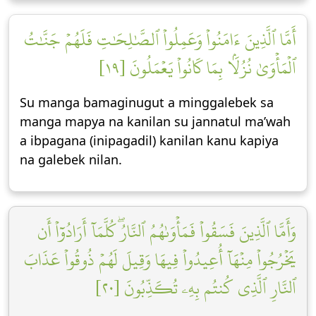
أَمَّا ٱلَّذِينَ ءَامَنُواْ وَعَمِلُواْ ٱلصَّٰلِحَٰتِ فَلَهُمۡ جَنَّٰتُ
ٱلۡمَأۡوَىٰ نُزُلَۢا بِمَا كَانُواْ يَعۡمَلُونَ [١٩]
Su manga bamaginugut a minggalebek sa
manga mapya na kanilan su jannatul ma’wah
a ibpagana (inipagadil) kanilan kanu kapiya
na galebek nilan.
وَأَمَّا ٱلَّذِينَ فَسَقُواْ فَمَأۡوَىٰهُمُ ٱلنَّارُۖ كُلَّمَآ أَرَادُوٓاْ أَن
يَخۡرُجُواْ مِنۡهَآ أُعِيدُواْ فِيهَا وَقِيلَ لَهُمۡ ذُوقُواْ عَذَابَ
ٱلنَّارِ ٱلَّذِي كُنتُم بِهِۦ تُكَذِّبُونَ [٢٠]