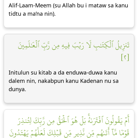
Alif-Laam-Meem (su Allah bu i mataw sa kanu
tidtu a ma’na nin).
تَنزِيلُ ٱلۡكِتَٰبِ لَا رَيۡبَ فِيهِ مِن رَّبِّ ٱلۡعَٰلَمِينَ
[٢]
Initulun su kitab a da enduwa-duwa kanu
dalem nin, nakabpun kanu Kadenan nu sa
dunya.
أَمۡ يَقُولُونَ ٱفۡتَرَىٰهُۚ بَلۡ هُوَ ٱلۡحَقُّ مِن رَّبِّكَ لِتُنذِرَ
قَوۡمٗا مَّآ أَتَىٰهُم مِّن نَّذِيرٖ مِّن قَبۡلِكَ لَعَلَّهُمۡ يَهۡتَدُونَ