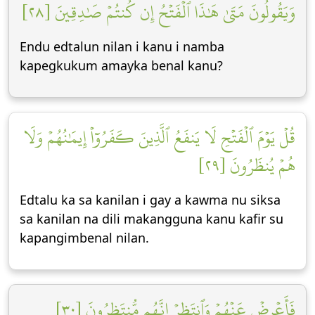
وَيَقُولُونَ مَتَىٰ هَٰذَا ٱلۡفَتۡحُ إِن كُنتُمۡ صَٰدِقِينَ [٢٨]
Endu edtalun nilan i kanu i namba
kapegkukum amayka benal kanu?
قُلۡ يَوۡمَ ٱلۡفَتۡحِ لَا يَنفَعُ ٱلَّذِينَ كَفَرُوٓاْ إِيمَٰنُهُمۡ وَلَا
هُمۡ يُنظَرُونَ [٢٩]
Edtalu ka sa kanilan i gay a kawma nu siksa
sa kanilan na dili makangguna kanu kafir su
kapangimbenal nilan.
فَأَعۡرِضۡ عَنۡهُمۡ وَٱنتَظِرۡ إِنَّهُم مُّنتَظِرُونَ [٣٠]