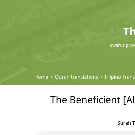
Th
Towards provi
Home
Quran translations
Filipino Tra
The Beneficient [A
Surah
T