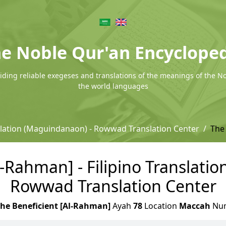
e Noble Qur'an Encyclope
ding reliable exegeses and translations of the meanings of the N
the world languages
nslation (Maguindanaon) - Rowwad Translation Center
The
l-Rahman] - Filipino Translati
Rowwad Translation Center
he Beneficient [Al-Rahman]
Ayah
78
Location
Maccah
Nu