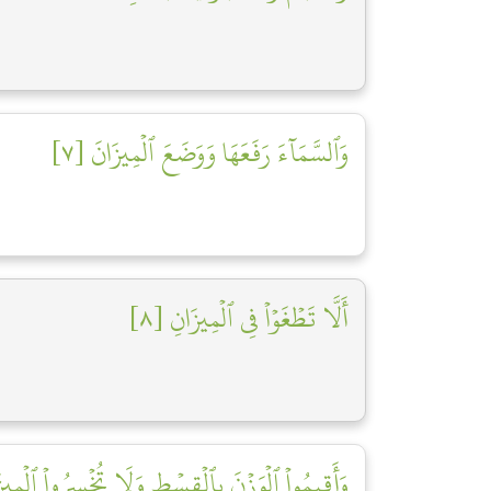
وَٱلسَّمَآءَ رَفَعَهَا وَوَضَعَ ٱلۡمِيزَانَ [٧]
أَلَّا تَطۡغَوۡاْ فِي ٱلۡمِيزَانِ [٨]
وَأَقِيمُواْ ٱلۡوَزۡنَ بِٱلۡقِسۡطِ وَلَا تُخۡسِرُواْ ٱلۡمِيز]