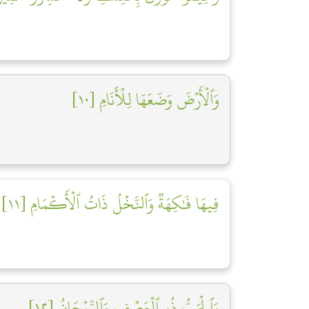
وَٱلۡأَرۡضَ وَضَعَهَا لِلۡأَنَامِ [١٠]
فِيهَا فَٰكِهَةٞ وَٱلنَّخۡلُ ذَاتُ ٱلۡأَكۡمَامِ [١١]
وَٱلۡحَبُّ ذُو ٱلۡعَصۡفِ وَٱلرَّيۡحَانُ [١٢]