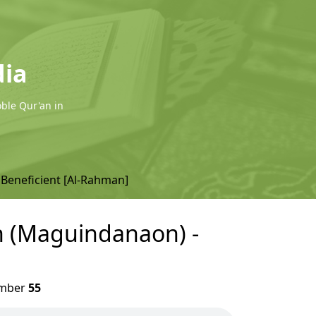
dia
oble Qur'an in
 Beneficient [Al-Rahman]
on (Maguindanaon) -
mber
55