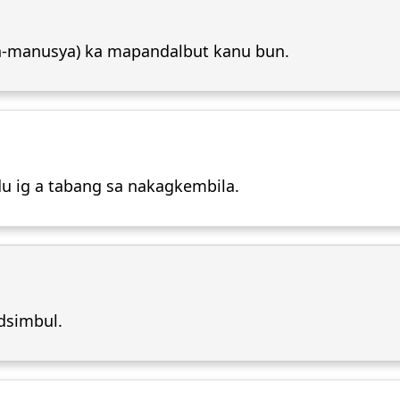
jin-manusya) ka mapandalbut kanu bun.
du ig a tabang sa nakagkembila.
dsimbul.