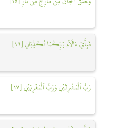
وَخَلَقَ ٱلۡجَآنَّ مِن مَّارِجٖ مِّن نَّارٖ [١٥]
فَبِأَيِّ ءَالَآءِ رَبِّكُمَا تُكَذِّبَانِ [١٦]
رَبُّ ٱلۡمَشۡرِقَيۡنِ وَرَبُّ ٱلۡمَغۡرِبَيۡنِ [١٧]