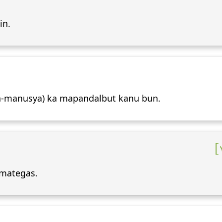
in.
jin-manusya) ka mapandalbut kanu bun.
 mategas.