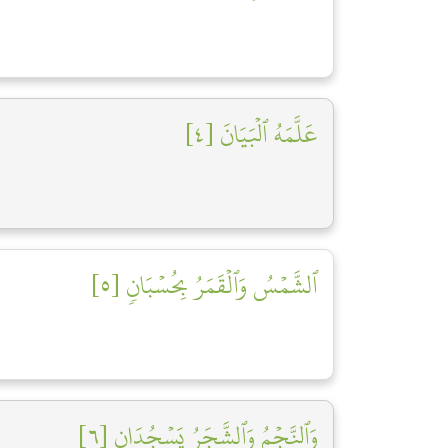
عَلَّمَهُ ٱلۡبَيَانَ [٤]
ٱلشَّمۡسُ وَٱلۡقَمَرُ بِحُسۡبَانٖ [٥]
وَٱلنَّجۡمُ وَٱلشَّجَرُ يَسۡجُدَانِ [٦]