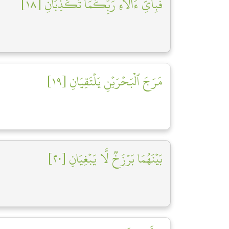
فَبِأَيِّ ءَالَآءِ رَبِّكُمَا تُكَذِّبَانِ [١٨]
مَرَجَ ٱلۡبَحۡرَيۡنِ يَلۡتَقِيَانِ [١٩]
بَيۡنَهُمَا بَرۡزَخٞ لَّا يَبۡغِيَانِ [٢٠]