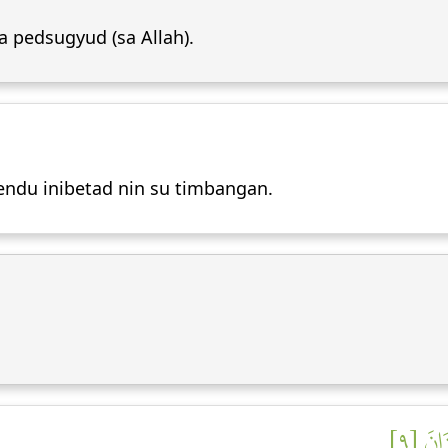
 pedsugyud (sa Allah).
endu inibetad nin su timbangan.
َانَ [٩