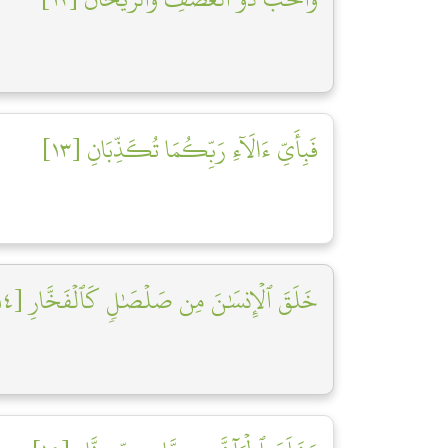
فَبِأَيِّ ءَالَآءِ رَبِّكُمَا تُكَذِّبَانِ [١٣]
خَلَقَ ٱلۡإِنسَٰنَ مِن صَلۡصَٰلٖ كَٱلۡفَخَّارِ [١٤]