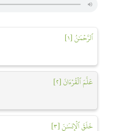
ٱلرَّحۡمَٰنُ [١]
عَلَّمَ ٱلۡقُرۡءَانَ [٢]
خَلَقَ ٱلۡإِنسَٰنَ [٣]