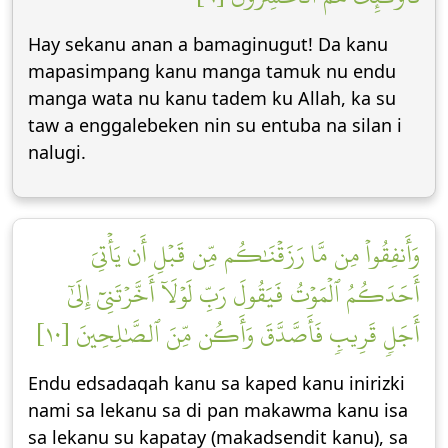
Hay sekanu anan a bamaginugut! Da kanu
mapasimpang kanu manga tamuk nu endu
manga wata nu kanu tadem ku Allah, ka su
taw a enggalebeken nin su entuba na silan i
nalugi.
وَأَنفِقُواْ مِن مَّا رَزَقۡنَٰكُم مِّن قَبۡلِ أَن يَأۡتِيَ
أَحَدَكُمُ ٱلۡمَوۡتُ فَيَقُولَ رَبِّ لَوۡلَآ أَخَّرۡتَنِيٓ إِلَىٰٓ
أَجَلٖ قَرِيبٖ فَأَصَّدَّقَ وَأَكُن مِّنَ ٱلصَّٰلِحِينَ [١٠]
Endu edsadaqah kanu sa kaped kanu inirizki
nami sa lekanu sa di pan makawma kanu isa
sa lekanu su kapatay (makadsendit kanu), sa