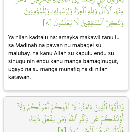
مِنۡهَا ٱلۡأَذَلَّۚ وَلِلَّهِ ٱلۡعِزَّةُ وَلِرَسُولِهِۦ وَلِلۡمُؤۡمِنِينَ
وَلَٰكِنَّ ٱلۡمُنَٰفِقِينَ لَا يَعۡلَمُونَ [٨]
Ya nilan kadtalu na: amayka makawli tanu lu
sa Madinah na pawan nu mabagel su
malubay, na kanu Allah su kapulu endu su
sinugu nin endu kanu manga bamaginugut,
ugayd na su manga munafiq na di nilan
katawan.
يَٰٓأَيُّهَا ٱلَّذِينَ ءَامَنُواْ لَا تُلۡهِكُمۡ أَمۡوَٰلُكُمۡ وَلَآ
أَوۡلَٰدُكُمۡ عَن ذِكۡرِ ٱللَّهِۚ وَمَن يَفۡعَلۡ ذَٰلِكَ
فَأُوْلَٰٓئِكَ هُمُ ٱلۡخَٰسِرُونَ [٩]