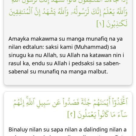
وَٱللَّهُ يَعۡلَمُ إِنَّكَ لَرَسُولُهُۥ وَٱللَّهُ يَشۡهَدُ إِنَّ ٱلۡمُنَٰفِقِينَ
لَكَٰذِبُونَ [١]
Amayka makawma su manga munafiq na ya
nilan edtalun: saksi kami (Muhammad) sa
sinugu ka nu Allah, su Allah na katawan nin i
rasul ka, endu su Allah i pedsaksi sa saben-
sabenal su munafiq na manga malbut.
ٱتَّخَذُوٓاْ أَيۡمَٰنَهُمۡ جُنَّةٗ فَصَدُّواْ عَن سَبِيلِ ٱللَّهِۚ إِنَّهُمۡ
سَآءَ مَا كَانُواْ يَعۡمَلُونَ [٢]
Binaluy nilan su sapa nilan a dalinding nilan a