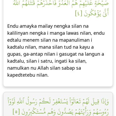
صَيۡحَةٍ عَلَيۡهِمۡۚ هُمُ ٱلۡعَدُوُّ فَٱحۡذَرۡهُمۡۚ قَٰتَلَهُمُ ٱللَّهُۖ
أَنَّىٰ يُؤۡفَكُونَ [٤]
Endu amayka mailay nengka silan na
kalilinyan nengka i manga lawas nilan, endu
edtalu menem silan na mapanuliman i
kadtalu nilan, mana silan tud na kayu a
gupas, ga-antap nilan i gasugat na langun a
kadtalu, silan i satru, ingati ka silan,
namulkan nu Allah silan sabap sa
kapedtetebu nilan.
وَإِذَا قِيلَ لَهُمۡ تَعَالَوۡاْ يَسۡتَغۡفِرۡ لَكُمۡ رَسُولُ ٱللَّهِ لَوَّوۡاْ
رُءُوسَهُمۡ وَرَأَيۡتَهُمۡ يَصُدُّونَ وَهُم مُّسۡتَكۡبِرُونَ [٥]