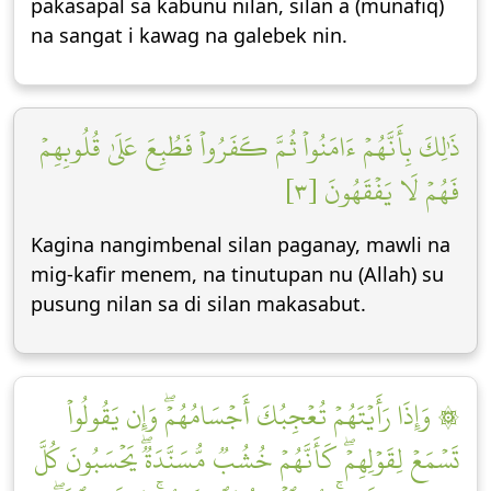
pakasapal sa kabunu nilan, silan a (munafiq)
na sangat i kawag na galebek nin.
ذَٰلِكَ بِأَنَّهُمۡ ءَامَنُواْ ثُمَّ كَفَرُواْ فَطُبِعَ عَلَىٰ قُلُوبِهِمۡ
فَهُمۡ لَا يَفۡقَهُونَ [٣]
Kagina nangimbenal silan paganay, mawli na
mig-kafir menem, na tinutupan nu (Allah) su
pusung nilan sa di silan makasabut.
۞ وَإِذَا رَأَيۡتَهُمۡ تُعۡجِبُكَ أَجۡسَامُهُمۡۖ وَإِن يَقُولُواْ
تَسۡمَعۡ لِقَوۡلِهِمۡۖ كَأَنَّهُمۡ خُشُبٞ مُّسَنَّدَةٞۖ يَحۡسَبُونَ كُلَّ