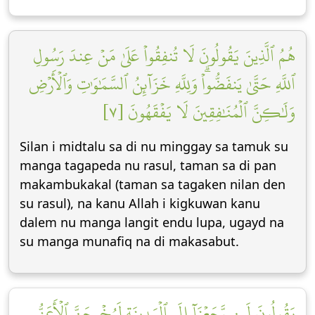
هُمُ ٱلَّذِينَ يَقُولُونَ لَا تُنفِقُواْ عَلَىٰ مَنۡ عِندَ رَسُولِ
ٱللَّهِ حَتَّىٰ يَنفَضُّواْۗ وَلِلَّهِ خَزَآئِنُ ٱلسَّمَٰوَٰتِ وَٱلۡأَرۡضِ
وَلَٰكِنَّ ٱلۡمُنَٰفِقِينَ لَا يَفۡقَهُونَ [٧]
Silan i midtalu sa di nu minggay sa tamuk su
manga tagapeda nu rasul, taman sa di pan
makambukakal (taman sa tagaken nilan den
su rasul), na kanu Allah i kigkuwan kanu
dalem nu manga langit endu lupa, ugayd na
su manga munafiq na di makasabut.
يَقُولُونَ لَئِن رَّجَعۡنَآ إِلَى ٱلۡمَدِينَةِ لَيُخۡرِجَنَّ ٱلۡأَعَزُّ