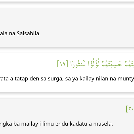
la na Salsabila.
۞ ُمۡ حَسِبۡتَهُمۡ لُؤۡلُؤٗا مَّنثُورٗا [١٩
ta a tatap den sa surga, sa ya kailay nilan na munt
gka ba mailay i limu endu kadatu a masela.