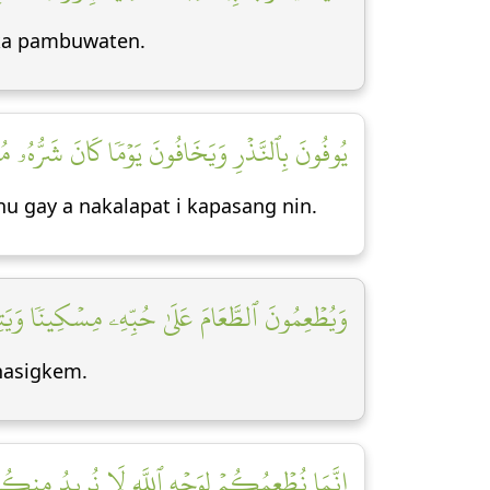
aka pambuwaten.
يُوفُونَ بِٱلنَّذۡرِ وَيَخَافُونَ يَوۡمٗا كَانَ شَرُّهُۥ م]
u gay a nakalapat i kapasang nin.
وَيُطۡعِمُونَ ٱلطَّعَامَ عَلَىٰ حُبِّهِۦ مِسۡكِينٗا وَيَتِ]
nasigkem.
إِنَّمَا نُطۡعِمُكُمۡ لِوَجۡهِ ٱللَّهِ لَا نُرِيدُ مِنكُ]