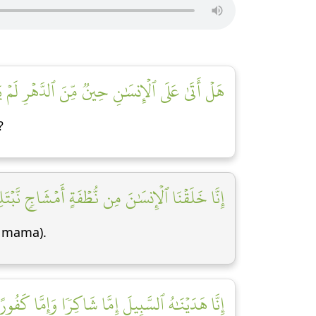
هَلۡ أَتَىٰ عَلَى ٱلۡإِنسَٰنِ حِينٞ مِّنَ ٱلدَّهۡرِ لَمۡ]
?
إِنَّا خَلَقۡنَا ٱلۡإِنسَٰنَ مِن نُّطۡفَةٍ أَمۡشَاجٖ نَّبۡتَ]
u mama).
إِنَّا هَدَيۡنَٰهُ ٱلسَّبِيلَ إِمَّا شَاكِرٗا وَإِمَّا كَفُورًا]