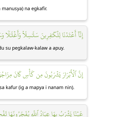
 manusya) na egkafir.
إِنَّآ أَعۡتَدۡنَا لِلۡكَٰفِرِينَ سَلَٰسِلَاْ وَأَغۡلَٰلٗا وَس]
du su pegkalaw-kalaw a apuy.
إِنَّ ٱلۡأَبۡرَارَ يَشۡرَبُونَ مِن كَأۡسٖ كَانَ مِزَاجُهَ]
 kafur (ig a mapya i nanam nin).
عَيۡنٗا يَشۡرَبُ بِهَا عِبَادُ ٱللَّهِ يُفَجِّرُونَهَا تَفۡج]