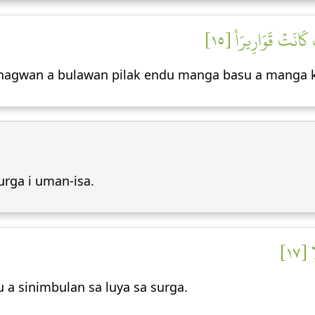
َانَتۡ قَوَارِيرَا۠ [١٥
anagwan a bulawan pilak endu manga basu a manga ka
urga i uman-isa.
[١٧
 a sinimbulan sa luya sa surga.