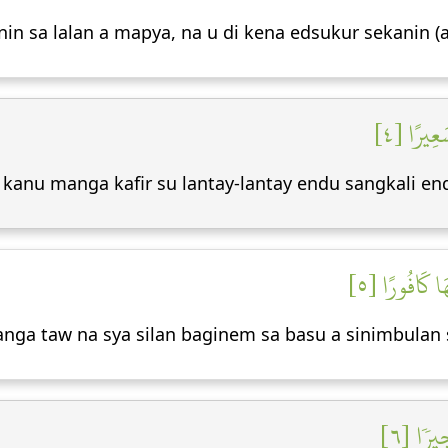
in sa lalan a mapya, na u di kena edsukur sekanin (a
َعِيرًا [٤
 kanu manga kafir su lantay-lantay endu sangkali en
ا كَافُورًا [٥
a taw na sya silan baginem sa basu a sinimbulan sa
ِيرٗا [٦