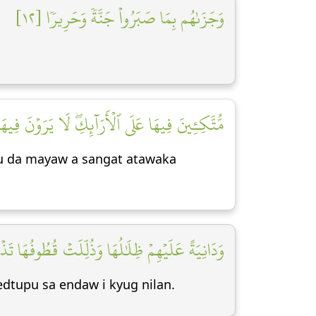
وَجَزَىٰهُم بِمَا صَبَرُواْ جَنَّةٗ وَحَرِيرٗا [١٢]
مُّتَّكِـِٔينَ فِيهَا عَلَى ٱلۡأَرَآئِكِۖ لَا يَرَوۡنَ فِي]
ndu da mayaw a sangat atawaka
وَدَانِيَةً عَلَيۡهِمۡ ظِلَٰلُهَا وَذُلِّلَتۡ قُطُوفُهَا تَذۡل]
dtupu sa endaw i kyug nilan.