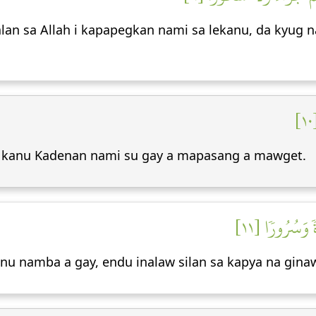
alan sa Allah i kapapegkan nami sa lekanu, da kyug
i kanu Kadenan nami su gay a mapasang a mawget.
ةٗ وَسُرُورٗا [١١
 nu namba a gay, endu inalaw silan sa kapya na gin