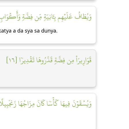
وَيُطَافُ عَلَيۡهِم بِـَٔانِيَةٖ مِّن فِضَّةٖ وَأَكۡوَابٖ ك]
tya a da sya sa dunya.
قَوَارِيرَاْ مِن فِضَّةٖ قَدَّرُوهَا تَقۡدِيرٗا [١٦]
وَيُسۡقَوۡنَ فِيهَا كَأۡسٗا كَانَ مِزَاجُهَا زَنجَبِيلًا ]