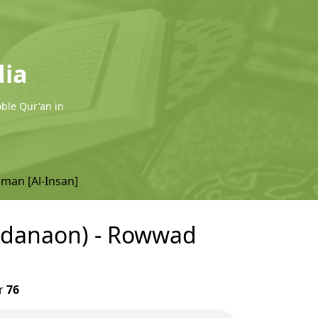
dia
oble Qur'an in
 man [Al-Insan]
indanaon) - Rowwad
r
76