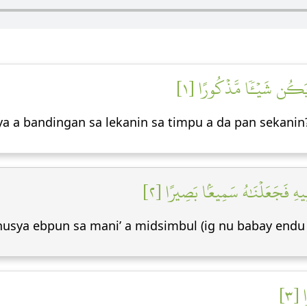
 يَكُن شَيۡـٔٗا مَّذۡكُورًا [١
 a bandingan sa lekanin sa timpu a da pan sekanin
لِيهِ فَجَعَلۡنَٰهُ سَمِيعَۢا بَصِيرًا [٢
nusya ebpun sa mani’ a midsimbul (ig nu babay end
 [٣