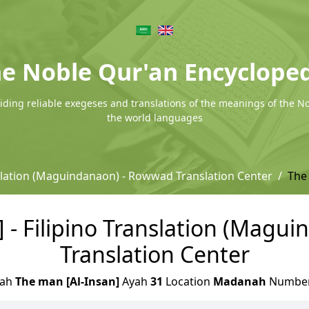
e Noble Qur'an Encyclope
ding reliable exegeses and translations of the meanings of the N
the world languages
nslation (Maguindanaon) - Rowwad Translation Center
The
] - Filipino Translation (Magu
Translation Center
rah
The man [Al-Insan]
Ayah
31
Location
Madanah
Numbe