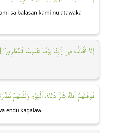
 nami sa balasan kami nu atawaka
إِنَّا نَخَافُ مِن رَّبِّنَا يَوۡمًا عَبُوسٗا قَمۡطَرِيرٗا [١٠]
فَوَقَىٰهُمُ ٱللَّهُ شَرَّ ذَٰلِكَ ٱلۡيَوۡمِ وَلَقَّىٰهُمۡ نَضۡرَ]
awa endu kagalaw.