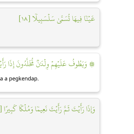
عَيۡنٗا فِيهَا تُسَمَّىٰ سَلۡسَبِيلٗا [١٨]
وَيَطُوفُ عَلَيۡهِمۡ وِلۡدَٰنٞ مُّخَلَّدُونَ إِذَا رَأَيۡتَه]
ya a pegkendap.
وَإِذَا رَأَيۡتَ ثَمَّ رَأَيۡتَ نَعِيمٗا وَمُلۡكٗا كَبِيرًا [٢٠]