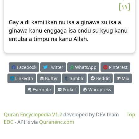
[١٩]
Gay a di kamilikan nu isa a ginawa su isa a
ginawa kanu enggaga-isa endu su kyug kanu
entuba a timpu na kanu Allah.
Facebook
Twitter
WhatsApp
Pinterest
LinkedIn
Buffer
Tumblr
Reddit
Mix
Evernote
Pocket
Wordpress
Quran Encyclopedia V1.2
developed by DEV team
Top
EDC
- API is via
Quranenc.com