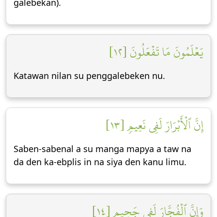
galebekan).
يَعۡلَمُونَ مَا تَفۡعَلُونَ [١٢]
Katawan nilan su penggalebeken nu.
إِنَّ ٱلۡأَبۡرَارَ لَفِي نَعِيمٖ [١٣]
Saben-sabenal a su manga mapya a taw na
da den ka-ebplis in na siya den kanu limu.
وَإِنَّ ٱلۡفُجَّارَ لَفِي جَحِيمٖ [١٤]