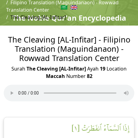
Filipino Translation (Maguindanaon) - Rowwad
Translation Center
The Noble Qur'an Encyclopedia
The Cleaving [AL-Infitar]
The Cleaving [AL-Infitar] - Filipino
Translation (Maguindanaon) -
Rowwad Translation Center
Surah
The Cleaving [AL-Infitar]
Ayah
19
Location
Maccah
Number
82
إِذَا ٱلسَّمَآءُ ٱنفَطَرَتۡ [١]