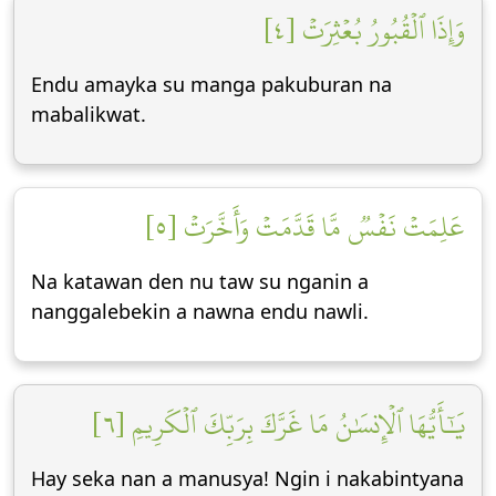
وَإِذَا ٱلۡقُبُورُ بُعۡثِرَتۡ [٤]
Endu amayka su manga pakuburan na
mabalikwat.
عَلِمَتۡ نَفۡسٞ مَّا قَدَّمَتۡ وَأَخَّرَتۡ [٥]
Na katawan den nu taw su nganin a
nanggalebekin a nawna endu nawli.
يَٰٓأَيُّهَا ٱلۡإِنسَٰنُ مَا غَرَّكَ بِرَبِّكَ ٱلۡكَرِيمِ [٦]
Hay seka nan a manusya! Ngin i nakabintyana