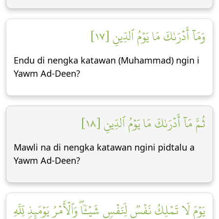
وَمَآ أَدۡرَىٰكَ مَا يَوۡمُ ٱلدِّينِ [١٧]
Endu di nengka katawan (Muhammad) ngin i
Yawm Ad-Deen?
ثُمَّ مَآ أَدۡرَىٰكَ مَا يَوۡمُ ٱلدِّينِ [١٨]
Mawli na di nengka katawan ngini pidtalu a
Yawm Ad-Deen?
يَوۡمَ لَا تَمۡلِكُ نَفۡسٞ لِّنَفۡسٖ شَيۡـٔٗاۖ وَٱلۡأَمۡرُ يَوۡمَئِذٖ لِّلَّهِ