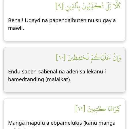
كَلَّا بَلۡ تُكَذِّبُونَ بِٱلدِّينِ [٩]
Benal! Ugayd na papendalbuten nu su gay a
mawli.
وَإِنَّ عَلَيۡكُمۡ لَحَٰفِظِينَ [١٠]
Endu saben-sabenal na aden sa lekanu i
bamedtanding (malaikat).
كِرَامٗا كَٰتِبِينَ [١١]
Manga mapulu a ebpamelukis (kanu manga