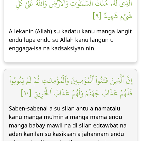
ٱلَّذِي لَهُۥ مُلۡكُ ٱلسَّمَٰوَٰتِ وَٱلۡأَرۡضِۚ وَٱللَّهُ عَلَىٰ كُلِّ
شَيۡءٖ شَهِيدٌ [٩]
A lekanin (Allah) su kadatu kanu manga langit
endu lupa endu su Allah kanu langun u
enggaga-isa na kadsaksiyan nin.
إِنَّ ٱلَّذِينَ فَتَنُواْ ٱلۡمُؤۡمِنِينَ وَٱلۡمُؤۡمِنَٰتِ ثُمَّ لَمۡ يَتُوبُواْ
فَلَهُمۡ عَذَابُ جَهَنَّمَ وَلَهُمۡ عَذَابُ ٱلۡحَرِيقِ [١٠]
Saben-sabenal a su silan antu a namatalu
kanu manga mu’min a manga mama endu
manga babay mawli na di silan edtawbat na
aden kanilan su kasiksan a jahannam endu