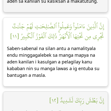
aden sa kanilan su kasiksan a makatutung.
إِنَّ ٱلَّذِينَ ءَامَنُواْ وَعَمِلُواْ ٱلصَّٰلِحَٰتِ لَهُمۡ جَنَّٰتٞ
تَجۡرِي مِن تَحۡتِهَا ٱلۡأَنۡهَٰرُۚ ذَٰلِكَ ٱلۡفَوۡزُ ٱلۡكَبِيرُ [١١]
Saben-sabenal na silan antu a namalityala
endu minggagalebek sa manga mapya na
aden kanilan i kasulgan a pelagilay kanu
kababan nin su manga lawas a ig entuba su
bantugan a masla.
إِنَّ بَطۡشَ رَبِّكَ لَشَدِيدٌ [١٢]