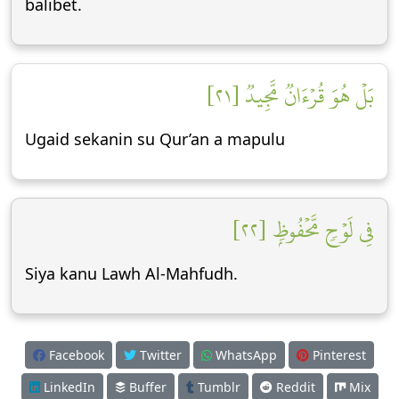
balibet.
بَلۡ هُوَ قُرۡءَانٞ مَّجِيدٞ [٢١]
Ugaid sekanin su Qur’an a mapulu
فِي لَوۡحٖ مَّحۡفُوظِۭ [٢٢]
Siya kanu Lawh Al-Mahfudh.
Facebook
Twitter
WhatsApp
Pinterest
LinkedIn
Buffer
Tumblr
Reddit
Mix