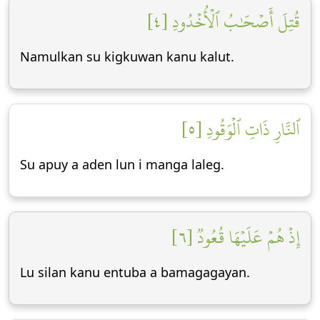
قُتِلَ أَصۡحَٰبُ ٱلۡأُخۡدُودِ [٤]
Namulkan su kigkuwan kanu kalut.
ٱلنَّارِ ذَاتِ ٱلۡوَقُودِ [٥]
Su apuy a aden lun i manga laleg.
إِذۡ هُمۡ عَلَيۡهَا قُعُودٞ [٦]
Lu silan kanu entuba a bamagagayan.