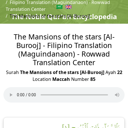
Filipino Translation (Maguindanaon) - Rowwad
Translation Center
The Noble Qur'an Encyclopedia
The Mansions of the stars [Al-Burooj]
The Mansions of the stars [Al-
Burooj] - Filipino Translation
(Maguindanaon) - Rowwad
Translation Center
Surah
The Mansions of the stars [Al-Burooj]
Ayah
22
Location
Maccah
Number
85
وَٱلسَّمَآءِ ذَاتِ ٱلۡبُرُوجِ [١]