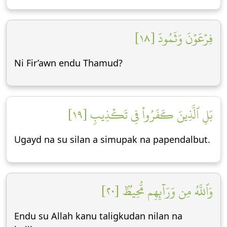
فِرۡعَوۡنَ وَثَمُودَ [١٨]
Ni Fir’awn endu Thamud?
بَلِ ٱلَّذِينَ كَفَرُواْ فِي تَكۡذِيبٖ [١٩]
Ugayd na su silan a simupak na papendalbut.
وَٱللَّهُ مِن وَرَآئِهِم مُّحِيطُۢ [٢٠]
Endu su Allah kanu taligkudan nilan na