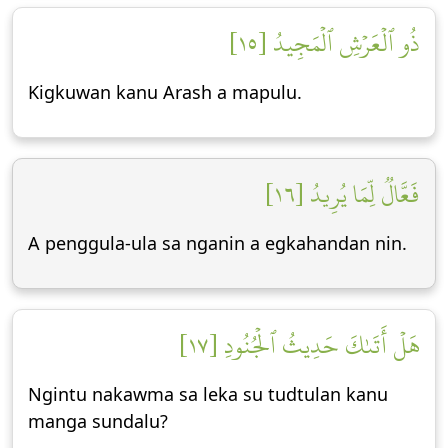
ذُو ٱلۡعَرۡشِ ٱلۡمَجِيدُ [١٥]
Kigkuwan kanu Arash a mapulu.
فَعَّالٞ لِّمَا يُرِيدُ [١٦]
A penggula-ula sa nganin a egkahandan nin.
هَلۡ أَتَىٰكَ حَدِيثُ ٱلۡجُنُودِ [١٧]
Ngintu nakawma sa leka su tudtulan kanu
manga sundalu?