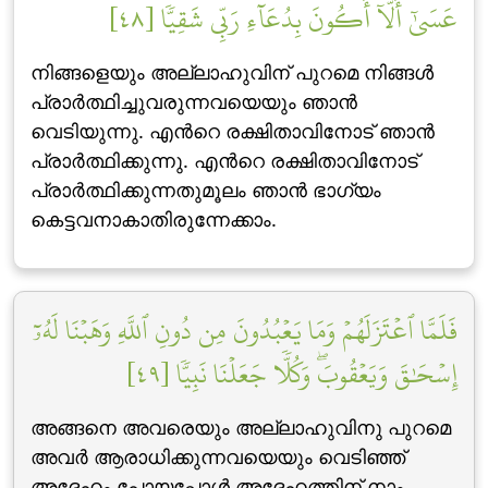
عَسَىٰٓ أَلَّآ أَكُونَ بِدُعَآءِ رَبِّي شَقِيّٗا [٤٨]
നിങ്ങളെയും അല്ലാഹുവിന് പുറമെ നിങ്ങള്‍
പ്രാര്‍ത്ഥിച്ചുവരുന്നവയെയും ഞാന്‍
വെടിയുന്നു. എന്‍റെ രക്ഷിതാവിനോട് ഞാന്‍
പ്രാര്‍ത്ഥിക്കുന്നു. എന്‍റെ രക്ഷിതാവിനോട്
പ്രാര്‍ത്ഥിക്കുന്നതുമൂലം ഞാന്‍ ഭാഗ്യം
കെട്ടവനാകാതിരുന്നേക്കാം.
فَلَمَّا ٱعۡتَزَلَهُمۡ وَمَا يَعۡبُدُونَ مِن دُونِ ٱللَّهِ وَهَبۡنَا لَهُۥٓ
إِسۡحَٰقَ وَيَعۡقُوبَۖ وَكُلّٗا جَعَلۡنَا نَبِيّٗا [٤٩]
അങ്ങനെ അവരെയും അല്ലാഹുവിനു പുറമെ
അവര്‍ ആരാധിക്കുന്നവയെയും വെടിഞ്ഞ്
അദ്ദേഹം പോയപ്പോള്‍ അദ്ദേഹത്തിന് നാം