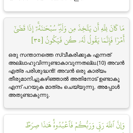
مَا كَانَ لِلَّهِ أَن يَتَّخِذَ مِن وَلَدٖۖ سُبۡحَٰنَهُۥٓۚ إِذَا قَضَىٰٓ
أَمۡرٗا فَإِنَّمَا يَقُولُ لَهُۥ كُن فَيَكُونُ [٣٥]
ഒരു സന്താനത്തെ സ്വീകരിക്കുക എന്നത്
അല്ലാഹുവിന്നുണ്ടാകാവുന്നതല്ല.(10) അവന്‍
എത്ര പരിശുദ്ധന്‍! അവന്‍ ഒരു കാര്യം
തീരുമാനിച്ചുകഴിഞ്ഞാല്‍ അതിനോട് ഉണ്ടാകൂ
എന്ന് പറയുക മാത്രം ചെയ്യുന്നു. അപ്പോള്‍
അതുണ്ടാകുന്നു.
وَإِنَّ ٱللَّهَ رَبِّي وَرَبُّكُمۡ فَٱعۡبُدُوهُۚ هَٰذَا صِرَٰطٞ