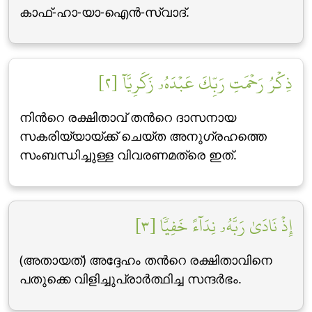
കാഫ്‌-ഹാ-യാ-ഐന്‍-സ്വാദ്‌.
ذِكۡرُ رَحۡمَتِ رَبِّكَ عَبۡدَهُۥ زَكَرِيَّآ [٢]
നിന്‍റെ രക്ഷിതാവ് തന്‍റെ ദാസനായ
സകരിയ്യായ്ക്ക് ചെയ്ത അനുഗ്രഹത്തെ
സംബന്ധിച്ചുള്ള വിവരണമത്രെ ഇത്‌.
إِذۡ نَادَىٰ رَبَّهُۥ نِدَآءً خَفِيّٗا [٣]
(അതായത്‌) അദ്ദേഹം തന്‍റെ രക്ഷിതാവിനെ
പതുക്കെ വിളിച്ചുപ്രാര്‍ത്ഥിച്ച സന്ദര്‍ഭം.