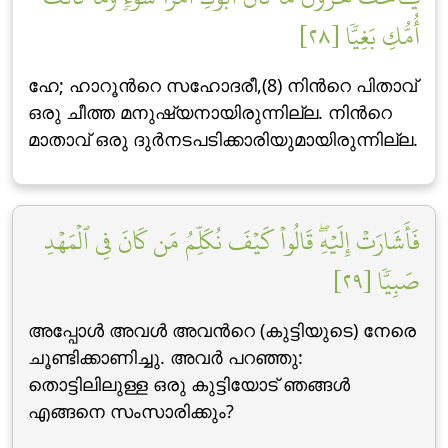
أُمُّكِ بَغِيّٗا [٢٨]
ഹേ; ഹാറൂന്‍റെ സഹോദരീ,(8) നിന്‍റെ പിതാവ്
ഒരു ചീത്ത മനുഷ്യനായിരുന്നില്ല. നിന്‍റെ
മാതാവ് ഒരു ദുര്‍നടപടിക്കാരിയുമായിരുന്നില്ല.
فَأَشَارَتۡ إِلَيۡهِۖ قَالُواْ كَيۡفَ نُكَلِّمُ مَن كَانَ فِي ٱلۡمَهۡدِ
صَبِيّٗا [٢٩]
അപ്പോള്‍ അവള്‍ അവന്‍റെ (കുട്ടിയുടെ) നേരെ
ചൂണ്ടിക്കാണിച്ചു. അവര്‍ പറഞ്ഞു:
തൊട്ടിലിലുള്ള ഒരു കുട്ടിയോട് ഞങ്ങള്‍
എങ്ങനെ സംസാരിക്കും?