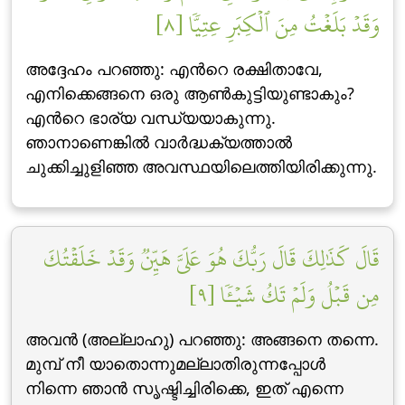
وَقَدۡ بَلَغۡتُ مِنَ ٱلۡكِبَرِ عِتِيّٗا [٨]
അദ്ദേഹം പറഞ്ഞു: എന്‍റെ രക്ഷിതാവേ,
എനിക്കെങ്ങനെ ഒരു ആണ്‍കുട്ടിയുണ്ടാകും?
എന്‍റെ ഭാര്യ വന്ധ്യയാകുന്നു.
ഞാനാണെങ്കില്‍ വാര്‍ദ്ധക്യത്താല്‍
ചുക്കിച്ചുളിഞ്ഞ അവസ്ഥയിലെത്തിയിരിക്കുന്നു.
قَالَ كَذَٰلِكَ قَالَ رَبُّكَ هُوَ عَلَيَّ هَيِّنٞ وَقَدۡ خَلَقۡتُكَ
مِن قَبۡلُ وَلَمۡ تَكُ شَيۡـٔٗا [٩]
അവന്‍ (അല്ലാഹു) പറഞ്ഞു: അങ്ങനെ തന്നെ.
മുമ്പ് നീ യാതൊന്നുമല്ലാതിരുന്നപ്പോള്‍
നിന്നെ ഞാന്‍ സൃഷ്ടിച്ചിരിക്കെ, ഇത് എന്നെ