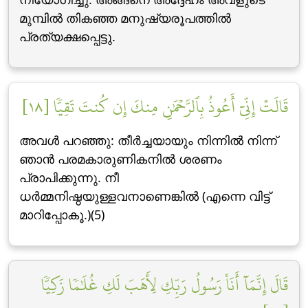
മുമ്പില്‍ തികഞ്ഞ മനുഷ്യരൂപത്തില്‍
പ്രത്യക്ഷപ്പെട്ടു.
قَالَتۡ إِنِّيٓ أَعُوذُ بِٱلرَّحۡمَٰنِ مِنكَ إِن كُنتَ تَقِيّٗا [١٨]
അവള്‍ പറഞ്ഞു: തീര്‍ച്ചയായും നിന്നില്‍ നിന്ന്
ഞാന്‍ പരമകാരുണികനില്‍ ശരണം
പ്രാപിക്കുന്നു. നീ
ധര്‍മ്മനിഷ്ഠയുള്ളവനാണെങ്കില്‍ (എന്നെ വിട്ട്
മാറിപ്പോകൂ.)(5)
قَالَ إِنَّمَآ أَنَا۠ رَسُولُ رَبِّكِ لِأَهَبَ لَكِ غُلَٰمٗا زَكِيّٗا