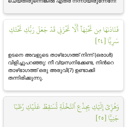
ചെയ്തിരുന്നെങ്കില്‍ എത്ര നന്നായിരുന്നേനേ!
فَنَادَىٰهَا مِن تَحۡتِهَآ أَلَّا تَحۡزَنِي قَدۡ جَعَلَ رَبُّكِ تَحۡتَكِ
سَرِيّٗا [٢٤]
ഉടനെ അവളുടെ താഴ്ഭാഗത്ത് നിന്ന് (ഒരാള്‍)
വിളിച്ചുപറഞ്ഞു: നീ വ്യസനിക്കേണ്ട, നിന്‍റെ
താഴ്ഭാഗത്ത് ഒരു അരുവി(7) ഉണ്ടാക്കി
തന്നിരിക്കുന്നു.
وَهُزِّيٓ إِلَيۡكِ بِجِذۡعِ ٱلنَّخۡلَةِ تُسَٰقِطۡ عَلَيۡكِ رُطَبٗا
جَنِيّٗا [٢٥]