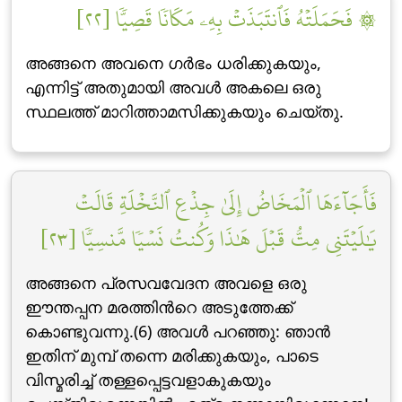
۞ فَحَمَلَتۡهُ فَٱنتَبَذَتۡ بِهِۦ مَكَانٗا قَصِيّٗا [٢٢]
അങ്ങനെ അവനെ ഗര്‍ഭം ധരിക്കുകയും,
എന്നിട്ട് അതുമായി അവള്‍ അകലെ ഒരു
സ്ഥലത്ത് മാറിത്താമസിക്കുകയും ചെയ്തു.
فَأَجَآءَهَا ٱلۡمَخَاضُ إِلَىٰ جِذۡعِ ٱلنَّخۡلَةِ قَالَتۡ
يَٰلَيۡتَنِي مِتُّ قَبۡلَ هَٰذَا وَكُنتُ نَسۡيٗا مَّنسِيّٗا [٢٣]
അങ്ങനെ പ്രസവവേദന അവളെ ഒരു
ഈന്തപ്പന മരത്തിന്‍റെ അടുത്തേക്ക്
കൊണ്ടുവന്നു.(6) അവള്‍ പറഞ്ഞു: ഞാന്‍
ഇതിന് മുമ്പ് തന്നെ മരിക്കുകയും, പാടെ
വിസ്മരിച്ച് തള്ളപ്പെട്ടവളാകുകയും