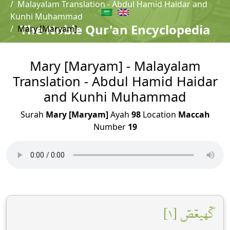
Malayalam Translation - Abdul Hamid Haidar and
Kunhi Muhammad
The Noble Qur'an Encyclopedia
Mary [Maryam]
Mary [Maryam] - Malayalam
Translation - Abdul Hamid Haidar
and Kunhi Muhammad
Surah
Mary [Maryam]
Ayah
98
Location
Maccah
Number
19
كٓهيعٓصٓ [١]