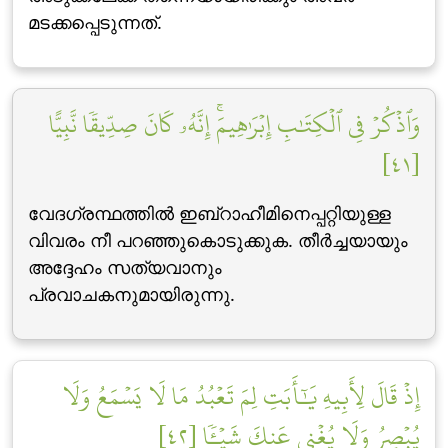
മടക്കപ്പെടുന്നത്‌.
وَٱذۡكُرۡ فِي ٱلۡكِتَٰبِ إِبۡرَٰهِيمَۚ إِنَّهُۥ كَانَ صِدِّيقٗا نَّبِيًّا
[٤١]
വേദഗ്രന്ഥത്തില്‍ ഇബ്‌റാഹീമിനെപ്പറ്റിയുള്ള
വിവരം നീ പറഞ്ഞുകൊടുക്കുക. തീര്‍ച്ചയായും
അദ്ദേഹം സത്യവാനും
പ്രവാചകനുമായിരുന്നു.
إِذۡ قَالَ لِأَبِيهِ يَٰٓأَبَتِ لِمَ تَعۡبُدُ مَا لَا يَسۡمَعُ وَلَا
يُبۡصِرُ وَلَا يُغۡنِي عَنكَ شَيۡـٔٗا [٤٢]