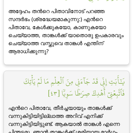
അദ്ദേഹം തന്‍റെ പിതാവിനോട് പറഞ്ഞ
സന്ദര്‍ഭം (ശ്രദ്ധേയമാകുന്നു:) എന്‍റെ
പിതാവേ, കേള്‍ക്കുകയോ, കാണുകയോ
ചെയ്യാത്ത, താങ്കള്‍ക്ക് യാതൊരു ഉപകാരവും
ചെയ്യാത്ത വസ്തുവെ താങ്കള്‍ എന്തിന്
ആരാധിക്കുന്നു?
يَٰٓأَبَتِ إِنِّي قَدۡ جَآءَنِي مِنَ ٱلۡعِلۡمِ مَا لَمۡ يَأۡتِكَ
فَٱتَّبِعۡنِيٓ أَهۡدِكَ صِرَٰطٗا سَوِيّٗا [٤٣]
എന്‍റെ പിതാവേ, തീര്‍ച്ചയായും താങ്കള്‍ക്ക്
വന്നുകിട്ടിയിട്ടില്ലാത്ത അറിവ് എനിക്ക്
വന്നുകിട്ടിയിട്ടുണ്ട്‌. ആകയാല്‍ താങ്കള്‍ എന്നെ
പിന്തടരൂ. ഞാന്‍ താങ്കള്‍ക്ക് ശരിയായ മാര്‍ഗം