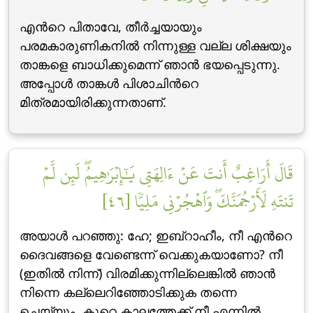
എന്‍റെ പിതാവേ, തീര്‍ച്ചയായും
പരമകാരുണികനില്‍ നിന്നുള്ള വല്ല ശിക്ഷയും
താങ്കളെ ബാധിക്കുമെന്ന് ഞാന്‍ ഭയപ്പെടുന്നു.
അപ്പോള്‍ താങ്കള്‍ പിശാചിന്‍റെ
മിത്രമായിരിക്കുന്നതാണ്‌.
قَالَ أَرَاغِبٌ أَنتَ عَنۡ ءَالِهَتِي يَٰٓإِبۡرَٰهِيمُۖ لَئِن لَّمۡ
تَنتَهِ لَأَرۡجُمَنَّكَۖ وَٱهۡجُرۡنِي مَلِيّٗا [٤٦]
അയാള്‍ പറഞ്ഞു: ഹേ; ഇബ്‌റാഹീം, നീ എന്‍റെ
ദൈവങ്ങളെ വേണ്ടെന്ന് വെക്കുകയാണോ? നീ
(ഇതില്‍ നിന്ന്‌) വിരമിക്കുന്നില്ലെങ്കില്‍ ഞാന്‍
നിന്നെ കല്ലെറിഞ്ഞോടിക്കുക തന്നെ
ചെയ്യും. കുറെ കാലത്തേക്ക് നീ എന്നില്‍