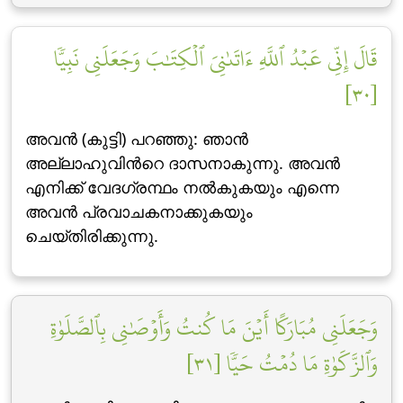
قَالَ إِنِّي عَبۡدُ ٱللَّهِ ءَاتَىٰنِيَ ٱلۡكِتَٰبَ وَجَعَلَنِي نَبِيّٗا
[٣٠]
അവന്‍ (കുട്ടി) പറഞ്ഞു: ഞാന്‍
അല്ലാഹുവിന്‍റെ ദാസനാകുന്നു. അവന്‍
എനിക്ക് വേദഗ്രന്ഥം നല്‍കുകയും എന്നെ
അവന്‍ പ്രവാചകനാക്കുകയും
ചെയ്തിരിക്കുന്നു.
وَجَعَلَنِي مُبَارَكًا أَيۡنَ مَا كُنتُ وَأَوۡصَٰنِي بِٱلصَّلَوٰةِ
وَٱلزَّكَوٰةِ مَا دُمۡتُ حَيّٗا [٣١]