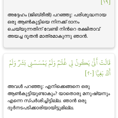
[١٩]
അദ്ദേഹം (ജിബ്‌രീല്‍) പറഞ്ഞു: പരിശുദ്ധനായ
ഒരു ആണ്‍കുട്ടിയെ നിനക്ക് ദാനം
ചെയ്യുന്നതിന് വേണ്ടി നിന്‍റെ രക്ഷിതാവ്
അയച്ച ദൂതന്‍ മാത്രമാകുന്നു ഞാന്‍.
قَالَتۡ أَنَّىٰ يَكُونُ لِي غُلَٰمٞ وَلَمۡ يَمۡسَسۡنِي بَشَرٞ وَلَمۡ
أَكُ بَغِيّٗا [٢٠]
അവള്‍ പറഞ്ഞു: എനിക്കെങ്ങനെ ഒരു
ആണ്‍കുട്ടിയുണ്ടാകും? യാതൊരു മനുഷ്യനും
എന്നെ സ്പര്‍ശിച്ചിട്ടില്ല. ഞാന്‍ ഒരു
ദുര്‍നടപടിക്കാരിയായിട്ടുമില്ല.