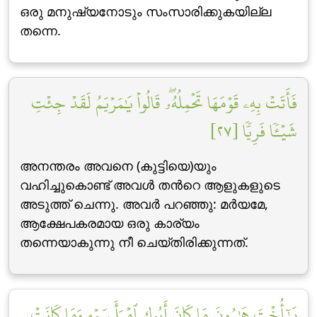
ഒരു മനുഷ്യനോടും സംസാരിക്കുകയില്ല
തന്നെ.
فَأَتَتۡ بِهِۦ قَوۡمَهَا تَحۡمِلُهُۥۖ قَالُواْ يَٰمَرۡيَمُ لَقَدۡ جِئۡتِ
شَيۡـٔٗا فَرِيّٗا [٢٧]
അനന്തരം അവനെ (കുട്ടിയെ)യും
വഹിച്ചുകൊണ്ട് അവള്‍ തന്‍റെ ആളുകളുടെ
അടുത്ത് ചെന്നു. അവര്‍ പറഞ്ഞു: മര്‍യമേ,
ആക്ഷേപകരമായ ഒരു കാര്യം
തന്നെയാകുന്നു നീ ചെയ്തിരിക്കുന്നത്‌.
يَٰٓأُخۡتَ هَٰرُونَ مَا كَانَ أَبُوكِ ٱمۡرَأَ سَوۡءٖ وَمَا كَانَتۡ