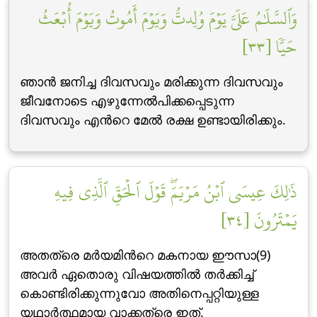
وَٱلسَّلَٰمُ عَلَيَّ يَوۡمَ وُلِدتُّ وَيَوۡمَ أَمُوتُ وَيَوۡمَ أُبۡعَثُ
حَيّٗا [٣٣]
ഞാന്‍ ജനിച്ച ദിവസവും മരിക്കുന്ന ദിവസവും
ജീവനോടെ എഴുന്നേല്‍പിക്കപ്പെടുന്ന
ദിവസവും എന്‍റെ മേല്‍ രക്ഷ ഉണ്ടായിരിക്കും.
ذَٰلِكَ عِيسَى ٱبۡنُ مَرۡيَمَۖ قَوۡلَ ٱلۡحَقِّ ٱلَّذِي فِيهِ
يَمۡتَرُونَ [٣٤]
അതത്രെ മര്‍യമിന്‍റെ മകനായ ഈസാ(9)
അവര്‍ ഏതൊരു വിഷയത്തില്‍ തര്‍ക്കിച്ച്
കൊണ്ടിരിക്കുന്നുവോ അതിനെപ്പറ്റിയുള്ള
യഥാര്‍ത്ഥമായ വാക്കത്രെ ഇത്‌.