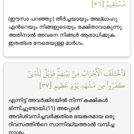
مُّسۡتَقِيمٞ [٣٦]
(ഈസാ പറഞ്ഞു:) തീര്‍ച്ചയായും അല്ലാഹു
എന്‍റെയും നിങ്ങളുടെയും രക്ഷിതാവാകുന്നു.
അതിനാല്‍ അവനെ നിങ്ങള്‍ ആരാധിക്കുക.
ഇതത്രെ നേരെയുള്ള മാര്‍ഗം.
فَٱخۡتَلَفَ ٱلۡأَحۡزَابُ مِنۢ بَيۡنِهِمۡۖ فَوَيۡلٞ لِّلَّذِينَ
كَفَرُواْ مِن مَّشۡهَدِ يَوۡمٍ عَظِيمٍ [٣٧]
എന്നിട്ട് അവര്‍ക്കിടയില്‍ നിന്ന് കക്ഷികള്‍
ഭിന്നിച്ചുണ്ടായി.(11) അപ്പോള്‍
അവിശ്വസിച്ചവര്‍ക്കത്രെ ഭയങ്കരമായ ഒരു
ദിവസത്തിന്‍റെ സാന്നിദ്ധ്യത്താല്‍ വമ്പിച്ച
നാശം.