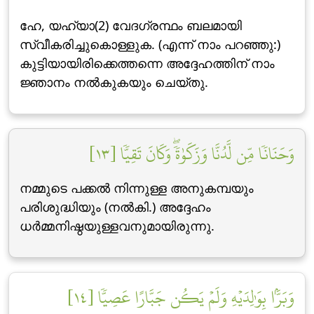
ഹേ, യഹ്‌യാ(2) വേദഗ്രന്ഥം ബലമായി
സ്വീകരിച്ചുകൊള്ളുക. (എന്ന് നാം പറഞ്ഞു:)
കുട്ടിയായിരിക്കെത്തന്നെ അദ്ദേഹത്തിന് നാം
ജ്ഞാനം നല്‍കുകയും ചെയ്തു.
وَحَنَانٗا مِّن لَّدُنَّا وَزَكَوٰةٗۖ وَكَانَ تَقِيّٗا [١٣]
നമ്മുടെ പക്കല്‍ നിന്നുള്ള അനുകമ്പയും
പരിശുദ്ധിയും (നല്‍കി.) അദ്ദേഹം
ധര്‍മ്മനിഷ്ഠയുള്ളവനുമായിരുന്നു.
وَبَرَّۢا بِوَٰلِدَيۡهِ وَلَمۡ يَكُن جَبَّارًا عَصِيّٗا [١٤]