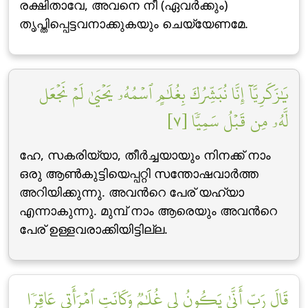
രക്ഷിതാവേ, അവനെ നീ (ഏവര്‍ക്കും)
തൃപ്തിപ്പെട്ടവനാക്കുകയും ചെയ്യേണമേ.
يَٰزَكَرِيَّآ إِنَّا نُبَشِّرُكَ بِغُلَٰمٍ ٱسۡمُهُۥ يَحۡيَىٰ لَمۡ نَجۡعَل
لَّهُۥ مِن قَبۡلُ سَمِيّٗا [٧]
ഹേ, സകരിയ്യാ, തീര്‍ച്ചയായും നിനക്ക് നാം
ഒരു ആണ്‍കുട്ടിയെപ്പറ്റി സന്തോഷവാര്‍ത്ത
അറിയിക്കുന്നു. അവന്‍റെ പേര് യഹ്‌യാ
എന്നാകുന്നു. മുമ്പ് നാം ആരെയും അവന്‍റെ
പേര് ഉള്ളവരാക്കിയിട്ടില്ല.
قَالَ رَبِّ أَنَّىٰ يَكُونُ لِي غُلَٰمٞ وَكَانَتِ ٱمۡرَأَتِي عَاقِرٗا