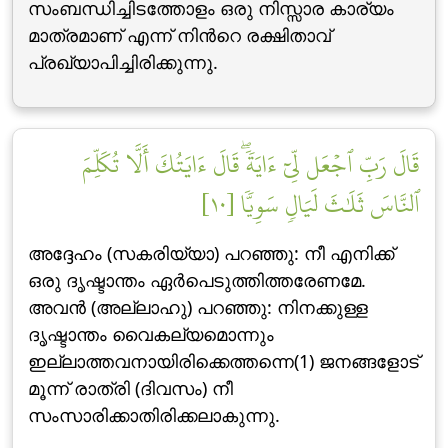
സംബന്ധിച്ചിടത്തോളം ഒരു നിസ്സാര കാര്യം
മാത്രമാണ് എന്ന് നിന്‍റെ രക്ഷിതാവ്
പ്രഖ്യാപിച്ചിരിക്കുന്നു.
قَالَ رَبِّ ٱجۡعَل لِّيٓ ءَايَةٗۖ قَالَ ءَايَتُكَ أَلَّا تُكَلِّمَ
ٱلنَّاسَ ثَلَٰثَ لَيَالٖ سَوِيّٗا [١٠]
അദ്ദേഹം (സകരിയ്യാ) പറഞ്ഞു: നീ എനിക്ക്
ഒരു ദൃഷ്ടാന്തം ഏര്‍പെടുത്തിത്തരേണമേ.
അവന്‍ (അല്ലാഹു) പറഞ്ഞു: നിനക്കുള്ള
ദൃഷ്ടാന്തം വൈകല്യമൊന്നും
ഇല്ലാത്തവനായിരിക്കെത്തന്നെ(1) ജനങ്ങളോട്
മൂന്ന് രാത്രി (ദിവസം) നീ
സംസാരിക്കാതിരിക്കലാകുന്നു.