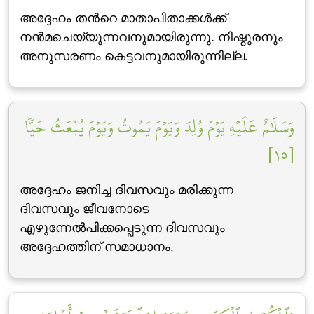
അദ്ദേഹം തന്‍റെ മാതാപിതാക്കള്‍ക്ക്
നന്‍മചെയ്യുന്നവനുമായിരുന്നു. നിഷ്ഠൂരനും
അനുസരണം കെട്ടവനുമായിരുന്നില്ല.
وَسَلَٰمٌ عَلَيۡهِ يَوۡمَ وُلِدَ وَيَوۡمَ يَمُوتُ وَيَوۡمَ يُبۡعَثُ حَيّٗا
[١٥]
അദ്ദേഹം ജനിച്ച ദിവസവും മരിക്കുന്ന
ദിവസവും ജീവനോടെ
എഴുന്നേല്‍പിക്കപ്പെടുന്ന ദിവസവും
അദ്ദേഹത്തിന് സമാധാനം.