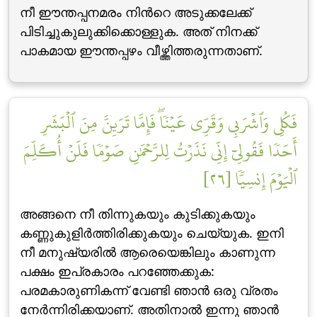
നീ ഈന്തപ്പനമരം നിന്‍റെ അടുക്കലേക്ക്
പിടിച്ചുകുലുക്കിക്കൊള്ളുക. അത് നിനക്ക്
പാകമായ ഈന്തപ്പഴം വീഴ്ത്തിത്തരുന്നതാണ്‌.
فَكُلِي وَٱشۡرَبِي وَقَرِّي عَيۡنٗاۖ فَإِمَّا تَرَيِنَّ مِنَ ٱلۡبَشَرِ
أَحَدٗا فَقُولِيٓ إِنِّي نَذَرۡتُ لِلرَّحۡمَٰنِ صَوۡمٗا فَلَنۡ أُكَلِّمَ
ٱلۡيَوۡمَ إِنسِيّٗا [٢٦]
അങ്ങനെ നീ തിന്നുകയും കുടിക്കുകയും
കണ്ണുകുളിര്‍ത്തിരിക്കുകയും ചെയ്യുക. ഇനി
നീ മനുഷ്യരില്‍ ആരെയെങ്കിലും കാണുന്ന
പക്ഷം ഇപ്രകാരം പറഞ്ഞേക്കുക:
പരമകാരുണികന്ന് വേണ്ടി ഞാന്‍ ഒരു വ്രതം
നേര്‍ന്നിരിക്കയാണ്. അതിനാല്‍ ഇന്നു ഞാന്‍