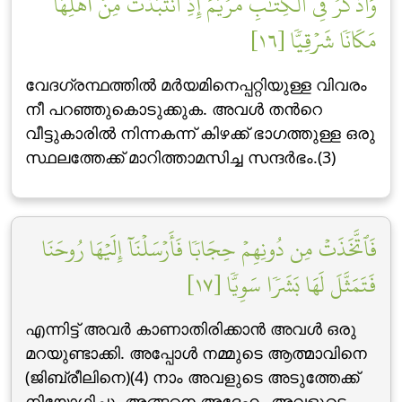
وَٱذۡكُرۡ فِي ٱلۡكِتَٰبِ مَرۡيَمَ إِذِ ٱنتَبَذَتۡ مِنۡ أَهۡلِهَا
مَكَانٗا شَرۡقِيّٗا [١٦]
വേദഗ്രന്ഥത്തില്‍ മര്‍യമിനെപ്പറ്റിയുള്ള വിവരം
നീ പറഞ്ഞുകൊടുക്കുക. അവള്‍ തന്‍റെ
വീട്ടുകാരില്‍ നിന്നകന്ന് കിഴക്ക് ഭാഗത്തുള്ള ഒരു
സ്ഥലത്തേക്ക് മാറിത്താമസിച്ച സന്ദര്‍ഭം.(3)
فَٱتَّخَذَتۡ مِن دُونِهِمۡ حِجَابٗا فَأَرۡسَلۡنَآ إِلَيۡهَا رُوحَنَا
فَتَمَثَّلَ لَهَا بَشَرٗا سَوِيّٗا [١٧]
എന്നിട്ട് അവര്‍ കാണാതിരിക്കാന്‍ അവള്‍ ഒരു
മറയുണ്ടാക്കി. അപ്പോള്‍ നമ്മുടെ ആത്മാവിനെ
(ജിബ്‌രീലിനെ)(4) നാം അവളുടെ അടുത്തേക്ക്
നിയോഗിച്ചു. അങ്ങനെ അദ്ദേഹം അവളുടെ