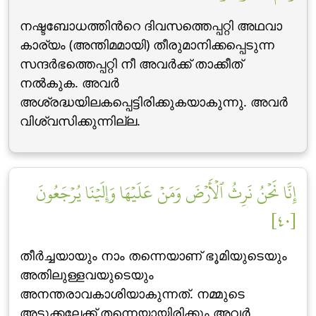
നഷ്ടബോധത്തിന്‍റെ ദിവസത്തെപ്പറ്റി അഥവാ
കാര്യം (അന്തിമമായി) തീരുമാനിക്കപ്പെടുന്ന
സന്ദര്‍ഭത്തെപ്പറ്റി നീ അവര്‍ക്ക് താക്കീത്
നല്‍കുക. അവര്‍
അശ്രദ്ധയിലകപ്പെട്ടിരിക്കുകയാകുന്നു. അവര്‍
വിശ്വസിക്കുന്നില്ല.
إِنَّا نَحۡنُ نَرِثُ ٱلۡأَرۡضَ وَمَنۡ عَلَيۡهَا وَإِلَيۡنَا يُرۡجَعُونَ
[٤٠]
തീര്‍ച്ചയായും നാം തന്നെയാണ് ഭൂമിയുടെയും
അതിലുള്ളവയുടെയും
അനന്തരാവകാശിയാകുന്നത്‌. നമ്മുടെ
അടുക്കലേക്ക് തന്നെയായിരിക്കും അവര്‍