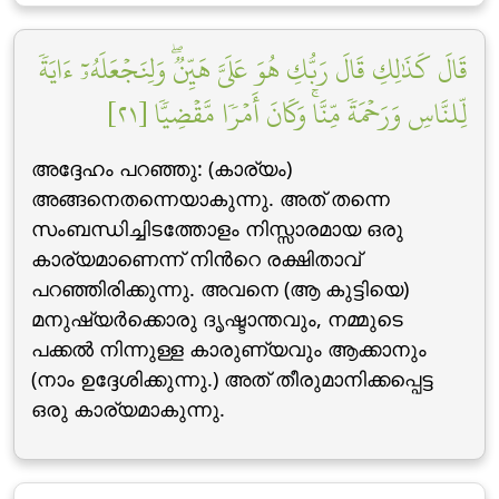
قَالَ كَذَٰلِكِ قَالَ رَبُّكِ هُوَ عَلَيَّ هَيِّنٞۖ وَلِنَجۡعَلَهُۥٓ ءَايَةٗ
لِّلنَّاسِ وَرَحۡمَةٗ مِّنَّاۚ وَكَانَ أَمۡرٗا مَّقۡضِيّٗا [٢١]
അദ്ദേഹം പറഞ്ഞു: (കാര്യം)
അങ്ങനെതന്നെയാകുന്നു. അത് തന്നെ
സംബന്ധിച്ചിടത്തോളം നിസ്സാരമായ ഒരു
കാര്യമാണെന്ന് നിന്‍റെ രക്ഷിതാവ്
പറഞ്ഞിരിക്കുന്നു. അവനെ (ആ കുട്ടിയെ)
മനുഷ്യര്‍ക്കൊരു ദൃഷ്ടാന്തവും, നമ്മുടെ
പക്കല്‍ നിന്നുള്ള കാരുണ്യവും ആക്കാനും
(നാം ഉദ്ദേശിക്കുന്നു.) അത് തീരുമാനിക്കപ്പെട്ട
ഒരു കാര്യമാകുന്നു.