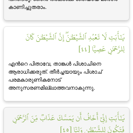
കാണിച്ചുതരാം.
يَٰٓأَبَتِ لَا تَعۡبُدِ ٱلشَّيۡطَٰنَۖ إِنَّ ٱلشَّيۡطَٰنَ كَانَ
لِلرَّحۡمَٰنِ عَصِيّٗا [٤٤]
എന്‍റെ പിതാവേ, താങ്കള്‍ പിശാചിനെ
ആരാധിക്കരുത്‌. തീര്‍ച്ചയായും പിശാച്
പരമകാരുണികനോട്
അനുസരണമില്ലാത്തവനാകുന്നു.
يَٰٓأَبَتِ إِنِّيٓ أَخَافُ أَن يَمَسَّكَ عَذَابٞ مِّنَ ٱلرَّحۡمَٰنِ
فَتَكُونَ لِلشَّيۡطَٰنِ وَلِيّٗا [٤٥]