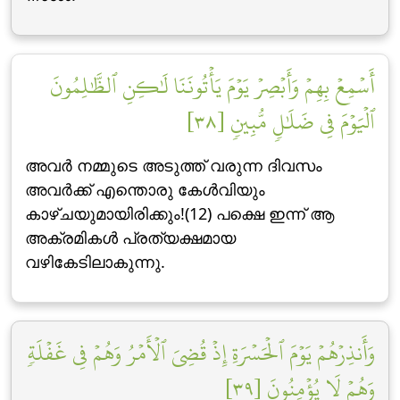
أَسۡمِعۡ بِهِمۡ وَأَبۡصِرۡ يَوۡمَ يَأۡتُونَنَا لَٰكِنِ ٱلظَّٰلِمُونَ
ٱلۡيَوۡمَ فِي ضَلَٰلٖ مُّبِينٖ [٣٨]
അവര്‍ നമ്മുടെ അടുത്ത് വരുന്ന ദിവസം
അവര്‍ക്ക് എന്തൊരു കേള്‍വിയും
കാഴ്ചയുമായിരിക്കും!(12) പക്ഷെ ഇന്ന് ആ
അക്രമികള്‍ പ്രത്യക്ഷമായ
വഴികേടിലാകുന്നു.
وَأَنذِرۡهُمۡ يَوۡمَ ٱلۡحَسۡرَةِ إِذۡ قُضِيَ ٱلۡأَمۡرُ وَهُمۡ فِي غَفۡلَةٖ
وَهُمۡ لَا يُؤۡمِنُونَ [٣٩]