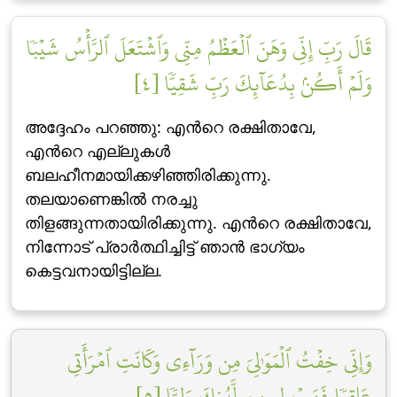
قَالَ رَبِّ إِنِّي وَهَنَ ٱلۡعَظۡمُ مِنِّي وَٱشۡتَعَلَ ٱلرَّأۡسُ شَيۡبٗا
وَلَمۡ أَكُنۢ بِدُعَآئِكَ رَبِّ شَقِيّٗا [٤]
അദ്ദേഹം പറഞ്ഞു: എന്‍റെ രക്ഷിതാവേ,
എന്‍റെ എല്ലുകള്‍
ബലഹീനമായിക്കഴിഞ്ഞിരിക്കുന്നു.
തലയാണെങ്കില്‍ നരച്ചു
തിളങ്ങുന്നതായിരിക്കുന്നു. എന്‍റെ രക്ഷിതാവേ,
നിന്നോട് പ്രാര്‍ത്ഥിച്ചിട്ട് ഞാന്‍ ഭാഗ്യം
കെട്ടവനായിട്ടില്ല.
وَإِنِّي خِفۡتُ ٱلۡمَوَٰلِيَ مِن وَرَآءِي وَكَانَتِ ٱمۡرَأَتِي
عَاقِرٗا فَهَبۡ لِي مِن لَّدُنكَ وَلِيّٗا [٥]