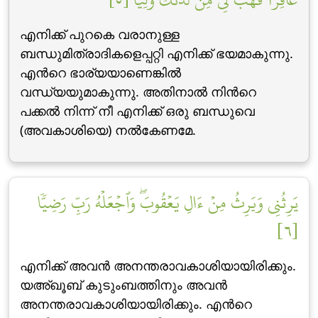
എനിക്ക് പുറകെ വരാനുള്ള
ബന്ധുമിത്രാദികളെപ്പറ്റി എനിക്ക് ഭയമാകുന്നു.
എന്‍റെ ഭാര്യയാണെങ്കില്‍
വന്ധ്യയുമാകുന്നു. അതിനാല്‍ നിന്‍റെ
പക്കല്‍ നിന്ന് നീ എനിക്ക് ഒരു ബന്ധുവെ
(അവകാശിയെ) നല്‍കേണമേ.
يَرِثُنِي وَيَرِثُ مِنۡ ءَالِ يَعۡقُوبَۖ وَٱجۡعَلۡهُ رَبِّ رَضِيّٗا
[٦]
എനിക്ക് അവന്‍ അനന്തരാവകാശിയായിരിക്കും.
യഅ്ഖൂബ് കുടുംബത്തിനും അവന്‍
അനന്തരാവകാശിയായിരിക്കും. എന്‍റെ