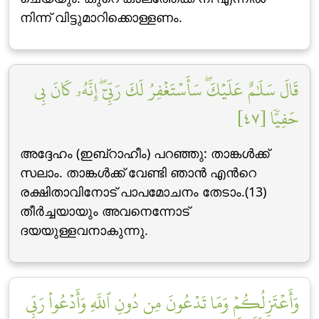
നിന്ന് വിട്ടുമാറിക്കൊള്ളണം.
قَالَ سَلَٰمٌ عَلَيۡكَۖ سَأَسۡتَغۡفِرُ لَكَ رَبِّيٓۖ إِنَّهُۥ كَانَ بِي
حَفِيّٗا [٤٧]
അദ്ദേഹം (ഇബ്‌റാഹീം) പറഞ്ഞു: താങ്കള്‍ക്ക്
സലാം. താങ്കള്‍ക്ക് വേണ്ടി ഞാന്‍ എന്‍റെ
രക്ഷിതാവിനോട് പാപമോചനം തേടാം.(13)
തീര്‍ച്ചയായും അവനെന്നോട്
ദയയുള്ളവനാകുന്നു.
وَأَعۡتَزِلُكُمۡ وَمَا تَدۡعُونَ مِن دُونِ ٱللَّهِ وَأَدۡعُواْ رَبِّي