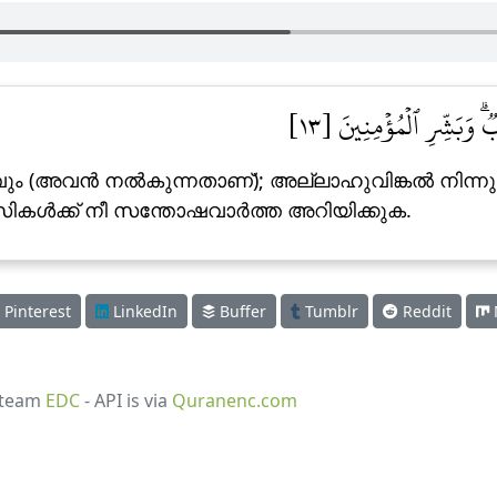
ٞۗ وَبَشِّرِ ٱلۡمُؤۡمِنِينَ [١٣
ര്യവും (അവന്‍ നല്‍കുന്നതാണ്‌); അല്ലാഹുവിങ്കല്‍ 
ള്‍ക്ക് നീ സന്തോഷവാര്‍ത്ത അറിയിക്കുക.
Pinterest
LinkedIn
Buffer
Tumblr
Reddit
 team
EDC
- API is via
Quranenc.com