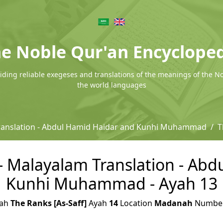
e Noble Qur'an Encyclope
ding reliable exegeses and translations of the meanings of the N
the world languages
ranslation - Abdul Hamid Haidar and Kunhi Muhammad
T
 - Malayalam Translation - Ab
Kunhi Muhammad - Ayah 13
rah
The Ranks [As-Saff]
Ayah
14
Location
Madanah
Numbe