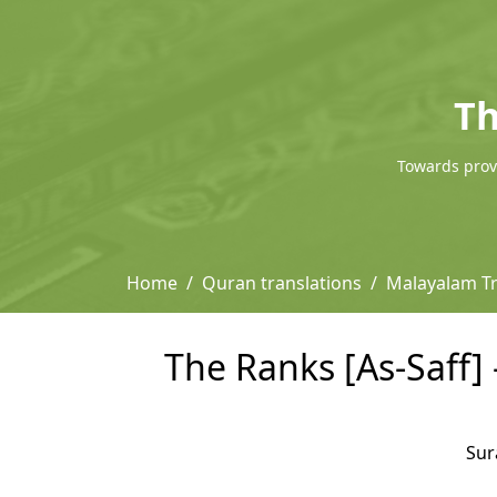
Th
Towards provi
Home
Quran translations
Malayalam T
The Ranks [As-Saff]
Su