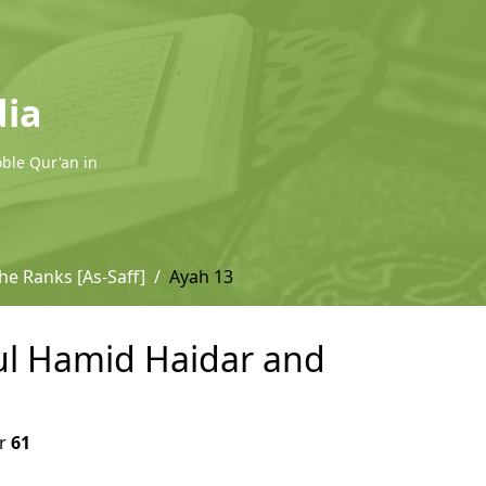
dia
oble Qur'an in
he Ranks [As-Saff]
Ayah 13
dul Hamid Haidar and
r
61