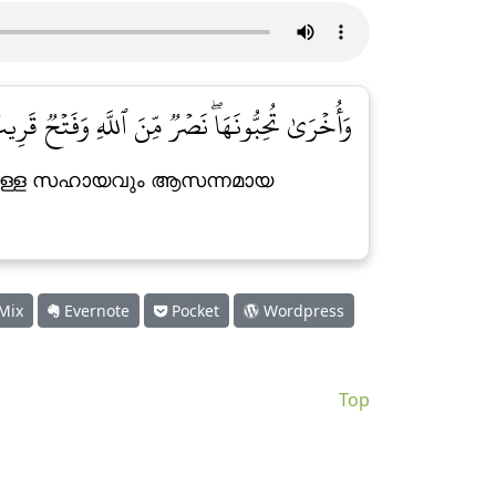
وَأُخۡرَىٰ تُحِبُّونَهَاۖ نَصۡرٞ مِّنَ ٱللَّهِ وَفَتۡحٞ قَرِيب]
നിന്നുള്ള സഹായവും ആസന്നമായ
Mix
Evernote
Pocket
Wordpress
Top