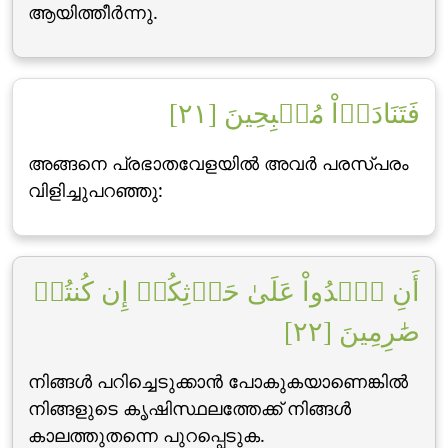
ആയിത്തീര്‍ന്നു.
فَتَنَادَوۡاْ مُصۡبِحِينَ [٢١]
അങ്ങനെ പ്രഭാതവേളയില്‍ അവര്‍ പരസ്പരം
വിളിച്ചുപറഞ്ഞു:
أَنِ ٱغۡدُواْ عَلَىٰ حَرۡثِكُمۡ إِن كُنتُمۡ
صَٰرِمِينَ [٢٢]
നിങ്ങള്‍ പറിച്ചെടുക്കാന്‍ പോകുകയാണെങ്കില്‍
നിങ്ങളുടെ കൃഷിസ്ഥലത്തേക്ക് നിങ്ങള്‍
കാലത്തുതന്നെ പുറപ്പെടുക.