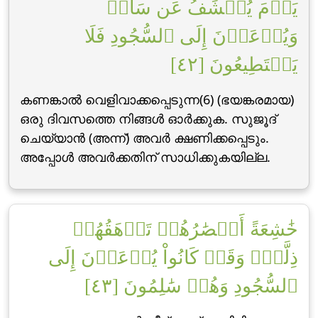
يَوۡمَ يُكۡشَفُ عَن سَاقٖ
وَيُدۡعَوۡنَ إِلَى ٱلسُّجُودِ فَلَا
يَسۡتَطِيعُونَ [٤٢]
കണങ്കാല്‍ വെളിവാക്കപ്പെടുന്ന(6) (ഭയങ്കരമായ)
ഒരു ദിവസത്തെ നിങ്ങള്‍ ഓര്‍ക്കുക. സുജൂദ്
ചെയ്യാന്‍ (അന്ന്‌) അവര്‍ ക്ഷണിക്കപ്പെടും.
അപ്പോള്‍ അവര്‍ക്കതിന് സാധിക്കുകയില്ല.
خَٰشِعَةً أَبۡصَٰرُهُمۡ تَرۡهَقُهُمۡ
ذِلَّةٞۖ وَقَدۡ كَانُواْ يُدۡعَوۡنَ إِلَى
ٱلسُّجُودِ وَهُمۡ سَٰلِمُونَ [٤٣]