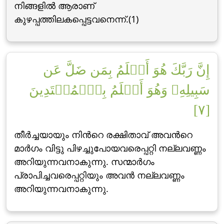
നിങ്ങളില്‍ ആരാണ്
കുഴപ്പത്തിലകപ്പെട്ടവനെന്ന്‌.(1)
إِنَّ رَبَّكَ هُوَ أَعۡلَمُ بِمَن ضَلَّ عَن
سَبِيلِهِۦ وَهُوَ أَعۡلَمُ بِٱلۡمُهۡتَدِينَ
[٧]
തീര്‍ച്ചയായും നിന്‍റെ രക്ഷിതാവ് അവന്‍റെ
മാര്‍ഗം വിട്ടു പിഴച്ചുപോയവരെപ്പറ്റി നല്ലവണ്ണം
അറിയുന്നവനാകുന്നു. സന്മാര്‍ഗം
പ്രാപിച്ചവരെപ്പറ്റിയും അവന്‍ നല്ലവണ്ണം
അറിയുന്നവനാകുന്നു.