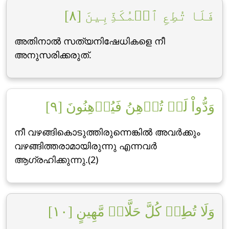
فَلَا تُطِعِ ٱلۡمُكَذِّبِينَ [٨]
അതിനാല്‍ സത്യനിഷേധികളെ നീ
അനുസരിക്കരുത്‌.
وَدُّواْ لَوۡ تُدۡهِنُ فَيُدۡهِنُونَ [٩]
നീ വഴങ്ങികൊടുത്തിരുന്നെങ്കില്‍ അവര്‍ക്കും
വഴങ്ങിത്തരാമായിരുന്നു എന്നവര്‍
ആഗ്രഹിക്കുന്നു.(2)
وَلَا تُطِعۡ كُلَّ حَلَّافٖ مَّهِينٍ [١٠]