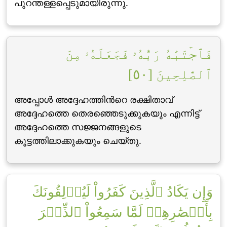
പുറന്തള്ളപ്പെടുമായിരുന്നു.
فَٱجۡتَبَٰهُ رَبُّهُۥ فَجَعَلَهُۥ مِنَ
ٱلصَّٰلِحِينَ [٥٠]
അപ്പോള്‍ അദ്ദേഹത്തിന്‍റെ രക്ഷിതാവ്
അദ്ദേഹത്തെ തെരഞ്ഞെടുക്കുകയും എന്നിട്ട്
അദ്ദേഹത്തെ സജ്ജനങ്ങളുടെ
കൂട്ടത്തിലാക്കുകയും ചെയ്തു.
وَإِن يَكَادُ ٱلَّذِينَ كَفَرُواْ لَيُزۡلِقُونَكَ
بِأَبۡصَٰرِهِمۡ لَمَّا سَمِعُواْ ٱلذِّكۡرَ