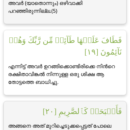
അവര്‍ (യാതൊന്നും) ഒഴിവാക്കി
പറഞ്ഞിരുന്നില്ല.(5)
فَطَافَ عَلَيۡهَا طَآئِفٞ مِّن رَّبِّكَ وَهُمۡ
نَآئِمُونَ [١٩]
എന്നിട്ട് അവര്‍ ഉറങ്ങിക്കൊണ്ടിരിക്കെ നിന്‍റെ
രക്ഷിതാവിങ്കല്‍ നിന്നുള്ള ഒരു ശിക്ഷ ആ
തോട്ടത്തെ ബാധിച്ചു.
فَأَصۡبَحَتۡ كَٱلصَّرِيمِ [٢٠]
അങ്ങനെ അത് മുറിച്ചെടുക്കപ്പെട്ടത് പോലെ