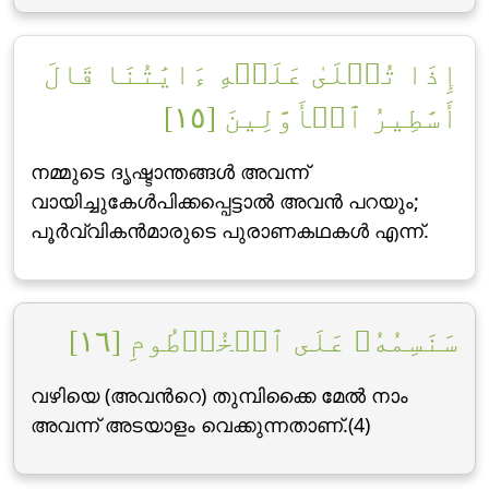
إِذَا تُتۡلَىٰ عَلَيۡهِ ءَايَٰتُنَا قَالَ
أَسَٰطِيرُ ٱلۡأَوَّلِينَ [١٥]
നമ്മുടെ ദൃഷ്ടാന്തങ്ങള്‍ അവന്ന്
വായിച്ചുകേള്‍പിക്കപ്പെട്ടാല്‍ അവന്‍ പറയും;
പൂര്‍വ്വികന്‍മാരുടെ പുരാണകഥകള്‍ എന്ന്‌.
سَنَسِمُهُۥ عَلَى ٱلۡخُرۡطُومِ [١٦]
വഴിയെ (അവന്‍റെ) തുമ്പിക്കൈ മേല്‍ നാം
അവന്ന് അടയാളം വെക്കുന്നതാണ്‌.(4)