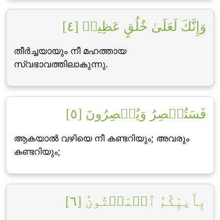
وَإِنَّكَ لَعَلَىٰ خُلُقٍ عَظِيمٖ [٤]
തീര്‍ച്ചയായും നീ മഹത്തായ
സ്വഭാവത്തിലാകുന്നു.
فَسَتُبۡصِرُ وَيُبۡصِرُونَ [٥]
ആകയാല്‍ വഴിയെ നീ കണ്ടറിയും; അവരും
കണ്ടറിയും;
بِأَييِّكُمُ ٱلۡمَفۡتُونُ [٦]