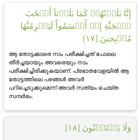
إِنَّا بَلَوۡنَٰهُمۡ كَمَا بَلَوۡنَآ أَصۡحَٰبَ
ٱلۡجَنَّةِ إِذۡ أَقۡسَمُواْ لَيَصۡرِمُنَّهَا
مُصۡبِحِينَ [١٧]
ആ തോട്ടക്കാരെ നാം പരീക്ഷിച്ചത് പോലെ
തീര്‍ച്ചയായും അവരെയും നാം
പരീക്ഷിച്ചിരിക്കുകയാണ്‌. പ്രഭാതവേളയില്‍ ആ
തോട്ടത്തിലെ പഴങ്ങള്‍ അവര്‍
പറിച്ചെടുക്കുമെന്ന് അവര്‍ സത്യം ചെയ്ത
സന്ദര്‍ഭം.
وَلَا يَسۡتَثۡنُونَ [١٨]