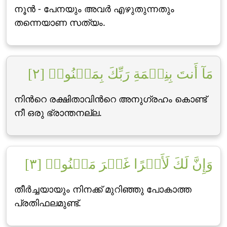
നൂന്‍ - പേനയും അവര്‍ എഴുതുന്നതും
തന്നെയാണ സത്യം.
مَآ أَنتَ بِنِعۡمَةِ رَبِّكَ بِمَجۡنُونٖ [٢]
നിന്‍റെ രക്ഷിതാവിന്‍റെ അനുഗ്രഹം കൊണ്ട്
നീ ഒരു ഭ്രാന്തനല്ല.
وَإِنَّ لَكَ لَأَجۡرًا غَيۡرَ مَمۡنُونٖ [٣]
തീര്‍ച്ചയായും നിനക്ക് മുറിഞ്ഞു പോകാത്ത
പ്രതിഫലമുണ്ട്‌.