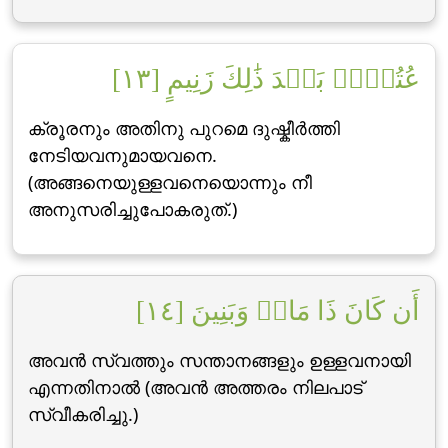
عُتُلِّۭ بَعۡدَ ذَٰلِكَ زَنِيمٍ [١٣]
ക്രൂരനും അതിനു പുറമെ ദുഷ്കീര്‍ത്തി
നേടിയവനുമായവനെ.
(അങ്ങനെയുള്ളവനെയൊന്നും നീ
അനുസരിച്ചുപോകരുത്.)
أَن كَانَ ذَا مَالٖ وَبَنِينَ [١٤]
അവന്‍ സ്വത്തും സന്താനങ്ങളും ഉള്ളവനായി
എന്നതിനാല്‍ (അവന്‍ അത്തരം നിലപാട്
സ്വീകരിച്ചു.)