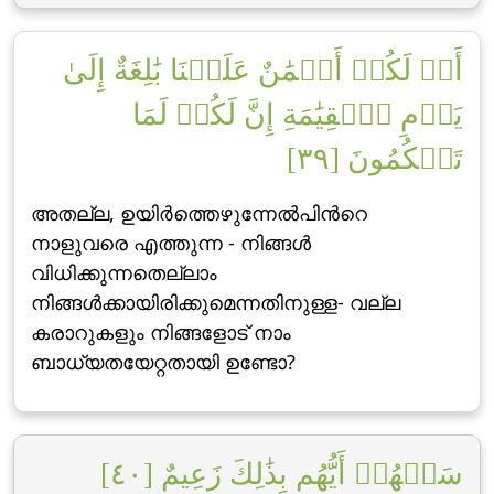
أَمۡ لَكُمۡ أَيۡمَٰنٌ عَلَيۡنَا بَٰلِغَةٌ إِلَىٰ
يَوۡمِ ٱلۡقِيَٰمَةِ إِنَّ لَكُمۡ لَمَا
تَحۡكُمُونَ [٣٩]
അതല്ല, ഉയിര്‍ത്തെഴുന്നേല്‍പിന്‍റെ
നാളുവരെ എത്തുന്ന - നിങ്ങള്‍
വിധിക്കുന്നതെല്ലാം
നിങ്ങള്‍ക്കായിരിക്കുമെന്നതിനുള്ള- വല്ല
കരാറുകളും നിങ്ങളോട് നാം
ബാധ്യതയേറ്റതായി ഉണ്ടോ?
سَلۡهُمۡ أَيُّهُم بِذَٰلِكَ زَعِيمٌ [٤٠]