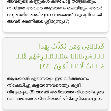
അവരുടെ കണ്ണുകള്‍ കീഴ്പോട്ട് താഴ്ന്നിരിക്കും.
നിന്ദ്യത അവരെ ആവരണം ചെയ്യും. അവര്‍
സുരക്ഷിതരായിരുന്ന സമയത്ത് സുജൂദിനായി
അവര്‍ ക്ഷണിക്കപ്പെട്ടിരുന്നു.(7)
فَذَرۡنِي وَمَن يُكَذِّبُ بِهَٰذَا
ٱلۡحَدِيثِۖ سَنَسۡتَدۡرِجُهُم مِّنۡ
حَيۡثُ لَا يَعۡلَمُونَ [٤٤]
ആകയാല്‍ എന്നെയും ഈ വര്‍ത്തമാനം
നിഷേധിച്ചു കളയുന്നവരെയും കൂടി
വിട്ടേക്കുക.(8) അവര്‍ അറിയാത്ത വിധത്തിലൂടെ
നാം അവരെ പടിപടിയായി പിടികൂടിക്കൊള്ളാം.