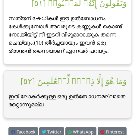
وَيَقُولُونَ إِنَّهُۥ لَمَجۡنُونٞ [٥١]
സത്യനിഷേധികള്‍ ഈ ഉല്‍ബോധനം
കേള്‍ക്കുമ്പോള്‍ അവരുടെ കണ്ണുകള്‍ കൊണ്ട്
നോക്കിയിട്ട് നീ ഇടറി വീഴുമാറാക്കുക തന്നെ
ചെയ്യും.(10) തീര്‍ച്ചയായും ഇവന്‍ ഒരു
ഭ്രാന്തന്‍ തന്നെയാണ് എന്നവര്‍ പറയും.
وَمَا هُوَ إِلَّا ذِكۡرٞ لِّلۡعَٰلَمِينَ [٥٢]
ഇത് ലോകര്‍ക്കുള്ള ഒരു ഉല്‍ബോധനമല്ലാതെ
മറ്റൊന്നുമല്ല.
Facebook
Twitter
WhatsApp
Pinterest