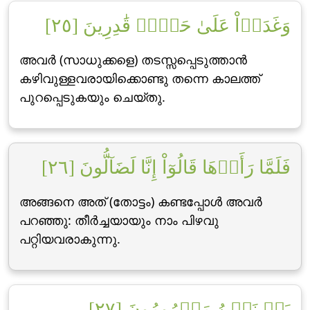
وَغَدَوۡاْ عَلَىٰ حَرۡدٖ قَٰدِرِينَ [٢٥]
അവര്‍ (സാധുക്കളെ) തടസ്സപ്പെടുത്താന്‍
കഴിവുള്ളവരായിക്കൊണ്ടു തന്നെ കാലത്ത്
പുറപ്പെടുകയും ചെയ്തു.
فَلَمَّا رَأَوۡهَا قَالُوٓاْ إِنَّا لَضَآلُّونَ [٢٦]
അങ്ങനെ അത് (തോട്ടം) കണ്ടപ്പോള്‍ അവര്‍
പറഞ്ഞു: തീര്‍ച്ചയായും നാം പിഴവു
പറ്റിയവരാകുന്നു.
بَلۡ نَحۡنُ مَحۡرُومُونَ [٢٧]