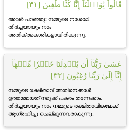
قَالُواْ يَٰوَيۡلَنَآ إِنَّا كُنَّا طَٰغِينَ [٣١]
അവര്‍ പറഞ്ഞു: നമ്മുടെ നാശമേ!
തീര്‍ച്ചയായും നാം
അതിക്രമകാരികളായിരിക്കുന്നു.
عَسَىٰ رَبُّنَآ أَن يُبۡدِلَنَا خَيۡرٗا مِّنۡهَآ
إِنَّآ إِلَىٰ رَبِّنَا رَٰغِبُونَ [٣٢]
നമ്മുടെ രക്ഷിതാവ് അതിനെക്കാള്‍
ഉത്തമമായത് നമുക്ക് പകരം തന്നേക്കാം.
തീര്‍ച്ചയായും നാം നമ്മുടെ രക്ഷിതാവിങ്കലേക്ക്
ആഗ്രഹിച്ചു ചെല്ലുന്നവരാകുന്നു.