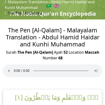
Malayalam Translation - Abdul Hamid Haidar and
Kunhi Muhammad
The Noble Qur'an Encyclopedia
The Pen [Al-Qalam]
The Pen [Al-Qalam] - Malayalam
Translation - Abdul Hamid Haidar
and Kunhi Muhammad
Surah
The Pen [Al-Qalam]
Ayah
52
Location
Maccah
Number
68
نٓۚ وَٱلۡقَلَمِ وَمَا يَسۡطُرُونَ [١]