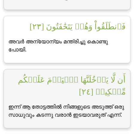
فَٱنطَلَقُواْ وَهُمۡ يَتَخَٰفَتُونَ [٢٣]
അവര്‍ അന്യോന്യം മന്ത്രിച്ചു കൊണ്ടു
പോയി.
أَن لَّا يَدۡخُلَنَّهَا ٱلۡيَوۡمَ عَلَيۡكُم
مِّسۡكِينٞ [٢٤]
ഇന്ന് ആ തോട്ടത്തില്‍ നിങ്ങളുടെ അടുത്ത് ഒരു
സാധുവും കടന്നു വരാന്‍ ഇടയാവരുത് എന്ന്‌.