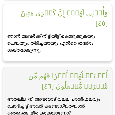
وَأُمۡلِي لَهُمۡۚ إِنَّ كَيۡدِي مَتِينٌ
[٤٥]
ഞാന്‍ അവര്‍ക്ക് നീട്ടിയിട്ട് കൊടുക്കുകയും
ചെയ്യും. തീര്‍ച്ചയായും എന്‍റെ തന്ത്രം
ശക്തമാകുന്നു.
أَمۡ تَسۡـَٔلُهُمۡ أَجۡرٗا فَهُم مِّن
مَّغۡرَمٖ مُّثۡقَلُونَ [٤٦]
അതല്ല, നീ അവരോട് വല്ല പ്രതിഫലവും
ചോദിച്ചിട്ട് അവര്‍ കടബാധ്യതയാല്‍
ഞെരുങ്ങിയിരിക്കുകയാണോ?