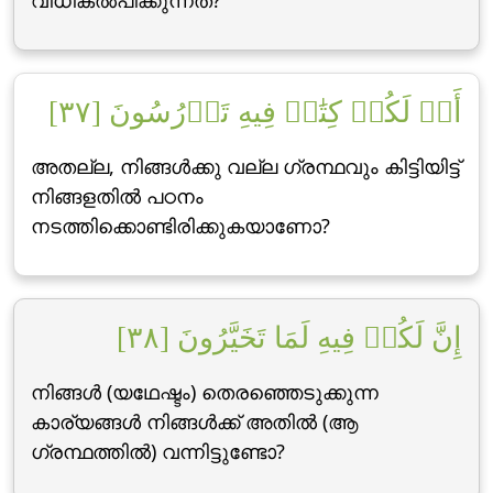
വിധികല്‍പിക്കുന്നത്‌?
أَمۡ لَكُمۡ كِتَٰبٞ فِيهِ تَدۡرُسُونَ [٣٧]
അതല്ല, നിങ്ങള്‍ക്കു വല്ല ഗ്രന്ഥവും കിട്ടിയിട്ട്
നിങ്ങളതില്‍ പഠനം
നടത്തിക്കൊണ്ടിരിക്കുകയാണോ?
إِنَّ لَكُمۡ فِيهِ لَمَا تَخَيَّرُونَ [٣٨]
നിങ്ങള്‍ (യഥേഷ്ടം) തെരഞ്ഞെടുക്കുന്ന
കാര്യങ്ങള്‍ നിങ്ങള്‍ക്ക് അതില്‍ (ആ
ഗ്രന്ഥത്തില്‍) വന്നിട്ടുണ്ടോ?