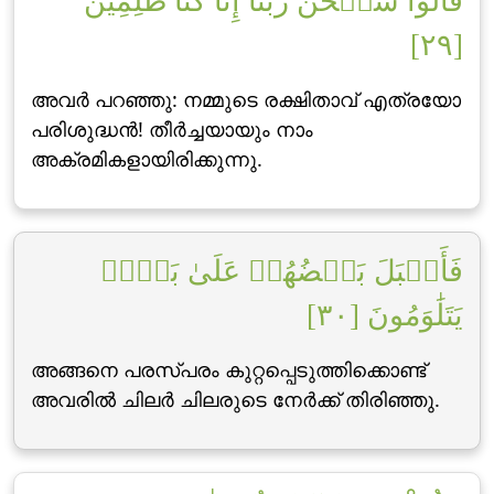
قَالُواْ سُبۡحَٰنَ رَبِّنَآ إِنَّا كُنَّا ظَٰلِمِينَ
[٢٩]
അവര്‍ പറഞ്ഞു: നമ്മുടെ രക്ഷിതാവ് എത്രയോ
പരിശുദ്ധന്‍! തീര്‍ച്ചയായും നാം
അക്രമികളായിരിക്കുന്നു.
فَأَقۡبَلَ بَعۡضُهُمۡ عَلَىٰ بَعۡضٖ
يَتَلَٰوَمُونَ [٣٠]
അങ്ങനെ പരസ്പരം കുറ്റപ്പെടുത്തിക്കൊണ്ട്
അവരില്‍ ചിലര്‍ ചിലരുടെ നേര്‍ക്ക് തിരിഞ്ഞു.