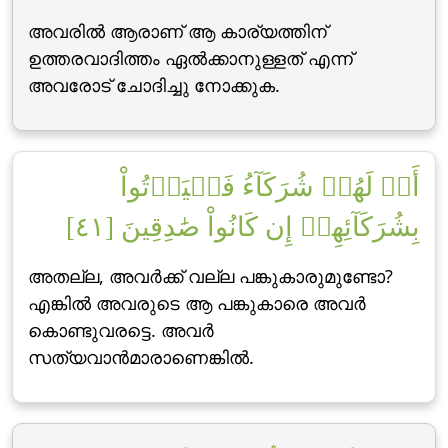
അവരില്‍ ആരാണ് ആ കാര്യത്തിന്
ഉത്തരവാദിത്തം ഏല്‍ക്കാനുള്ളത് എന്ന്
അവരോട് ചോദിച്ചു നോക്കുക.
أَمۡ لَهُمۡ شُرَكَآءُ فَلۡيَأۡتُواْ
بِشُرَكَآئِهِمۡ إِن كَانُواْ صَٰدِقِينَ [٤١]
അതല്ല, അവര്‍ക്ക് വല്ല പങ്കുകാരുമുണ്ടോ?
എങ്കില്‍ അവരുടെ ആ പങ്കുകാരെ അവര്‍
കൊണ്ടുവരട്ടെ. അവര്‍
സത്യവാന്‍മാരാണെങ്കില്‍.