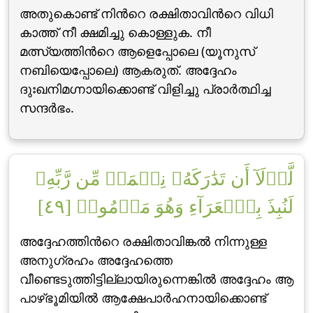
അതുകൊണ്ട് നിന്‍റെ രക്ഷിതാവിന്‍റെ വിധി
കാത്ത് നീ ക്ഷമിച്ചു കൊള്ളുക. നീ
മത്സ്യത്തിന്‍റെ ആളെപ്പോലെ (യൂനുസ്
നബിയെപ്പോലെ) ആകരുത്‌. അദ്ദേഹം
ദുഃഖനിമഗ്നായിക്കൊണ്ട് വിളിച്ചു പ്രാര്‍ത്ഥിച്ച
സന്ദര്‍ഭം.
لَّوۡلَآ أَن تَدَٰرَكَهُۥ نِعۡمَةٞ مِّن رَّبِّهِۦ
لَنُبِذَ بِٱلۡعَرَآءِ وَهُوَ مَذۡمُومٞ [٤٩]
അദ്ദേഹത്തിന്‍റെ രക്ഷിതാവിങ്കല്‍ നിന്നുള്ള
അനുഗ്രഹം അദ്ദേഹത്തെ
വീണ്ടെടുത്തിട്ടില്ലായിരുന്നെങ്കില്‍ അദ്ദേഹം ആ
പാഴ്ഭൂമിയില്‍ ആക്ഷേപാര്‍ഹനായിക്കൊണ്ട്