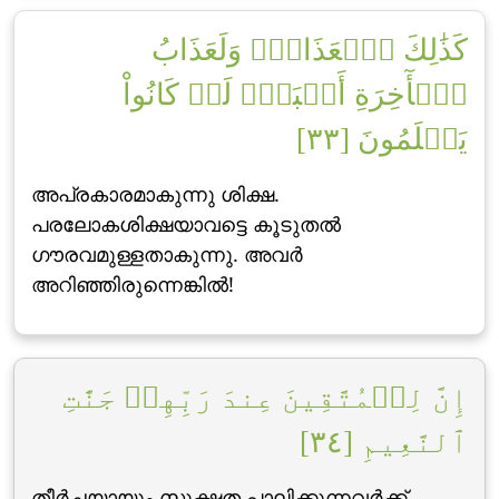
كَذَٰلِكَ ٱلۡعَذَابُۖ وَلَعَذَابُ
ٱلۡأٓخِرَةِ أَكۡبَرُۚ لَوۡ كَانُواْ
يَعۡلَمُونَ [٣٣]
അപ്രകാരമാകുന്നു ശിക്ഷ.
പരലോകശിക്ഷയാവട്ടെ കൂടുതല്‍
ഗൗരവമുള്ളതാകുന്നു. അവര്‍
അറിഞ്ഞിരുന്നെങ്കില്‍!
إِنَّ لِلۡمُتَّقِينَ عِندَ رَبِّهِمۡ جَنَّٰتِ
ٱلنَّعِيمِ [٣٤]
തീര്‍ച്ചയായും സൂക്ഷ്മത പാലിക്കുന്നവര്‍ക്ക്