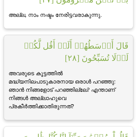
അല്ല, നാം നഷ്ടം നേരിട്ടവരാകുന്നു.
قَالَ أَوۡسَطُهُمۡ أَلَمۡ أَقُل لَّكُمۡ
لَوۡلَا تُسَبِّحُونَ [٢٨]
അവരുടെ കൂട്ടത്തില്‍
മദ്ധ്യനിലപാടുകാരനായ ഒരാള്‍ പറഞ്ഞു:
ഞാന്‍ നിങ്ങളോട് പറഞ്ഞില്ലേ? എന്താണ്
നിങ്ങള്‍ അല്ലാഹുവെ
പ്രകീര്‍ത്തിക്കാതിരുന്നത്‌?