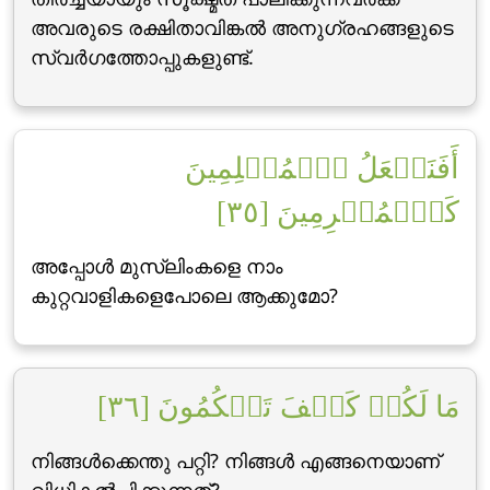
അവരുടെ രക്ഷിതാവിങ്കല്‍ അനുഗ്രഹങ്ങളുടെ
സ്വര്‍ഗത്തോപ്പുകളുണ്ട്‌.
أَفَنَجۡعَلُ ٱلۡمُسۡلِمِينَ
كَٱلۡمُجۡرِمِينَ [٣٥]
അപ്പോള്‍ മുസ്‌ലിംകളെ നാം
കുറ്റവാളികളെപോലെ ആക്കുമോ?
مَا لَكُمۡ كَيۡفَ تَحۡكُمُونَ [٣٦]
നിങ്ങള്‍ക്കെന്തു പറ്റി? നിങ്ങള്‍ എങ്ങനെയാണ്