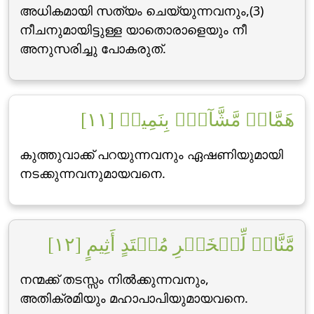
അധികമായി സത്യം ചെയ്യുന്നവനും,(3)
നീചനുമായിട്ടുള്ള യാതൊരാളെയും നീ
അനുസരിച്ചു പോകരുത്‌.
هَمَّازٖ مَّشَّآءِۭ بِنَمِيمٖ [١١]
കുത്തുവാക്ക് പറയുന്നവനും ഏഷണിയുമായി
നടക്കുന്നവനുമായവനെ.
مَّنَّاعٖ لِّلۡخَيۡرِ مُعۡتَدٍ أَثِيمٍ [١٢]
നന്മക്ക് തടസ്സം നില്‍ക്കുന്നവനും,
അതിക്രമിയും മഹാപാപിയുമായവനെ.