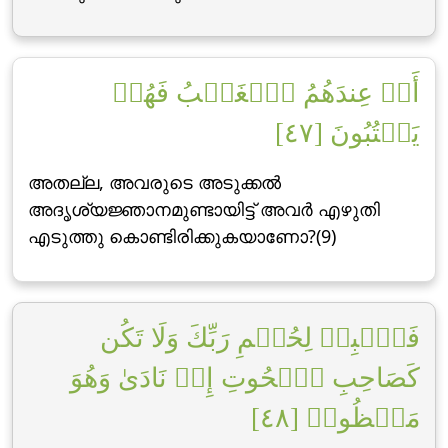
أَمۡ عِندَهُمُ ٱلۡغَيۡبُ فَهُمۡ
يَكۡتُبُونَ [٤٧]
അതല്ല, അവരുടെ അടുക്കല്‍
അദൃശ്യജ്ഞാനമുണ്ടായിട്ട് അവര്‍ എഴുതി
എടുത്തു കൊണ്ടിരിക്കുകയാണോ?(9)
فَٱصۡبِرۡ لِحُكۡمِ رَبِّكَ وَلَا تَكُن
كَصَاحِبِ ٱلۡحُوتِ إِذۡ نَادَىٰ وَهُوَ
مَكۡظُومٞ [٤٨]