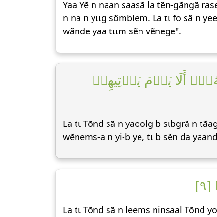
Yaa Yẽ n naan saasã la tẽn-gãngã ra
n na n yɩɩg sõmblem. La tɩ fo sã n y
wãnde yaa tɩɩm sẽn vẽnege".
ُهُۥٓۗ أَلَا يَوۡمَ يَأۡتِيهِمۡ
La tɩ Tõnd sã n yaoolg b sɩbgrã n tãa
wẽnems-a n yi-b ye, tɩ b sẽn da yaan
[٩
La tɩ Tõnd sã n leems ninsaal Tõnd yo