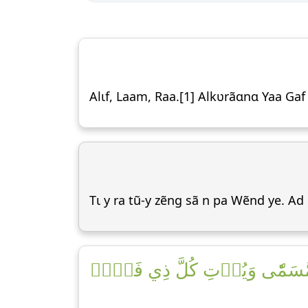
Alɩf, Laam, Raa.[1] Alkʋrãɑnɑ Yaa Ga
Tɩ y ra tũ-y zẽng sã n pa Wẽnd ye. A
جَلٖ مُّسَمّٗى وَيُؤۡتِ كُلَّ ذِي فَضۡلٖ