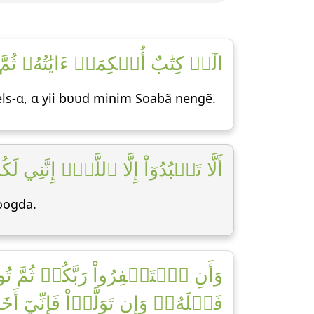
الٓرۚ كِتَٰبٌ أُحۡكِمَتۡ ءَايَٰتُهُۥ ثُمّ]
els-ɑ, ɑ yii bʋʋd minim Soabã nengẽ.
أَلَّا تَعۡبُدُوٓاْ إِلَّا ٱللَّهَۚ إِنَّنِي]
oogda.
وَأَنِ ٱسۡتَغۡفِرُواْ رَبَّكُمۡ ثُمَّ تُو
فَضۡلَهُۥۖ وَإِن تَوَلَّوۡاْ فَإِنِّيٓ ]