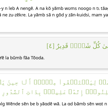
b-y n leb A nengẽ. A na kõ yãmb wʋms noogo n tɩ tãa
ã ne zu-zẽkre. La yãmb sã n gõd y zãn-kuidsi, mam y
َىٰ كُلِّ شَيۡءٖ قَدِيرٌ [٤
Yẽ la bũmb fãa Tõoda.
رَهُمۡ لِيَسۡتَخۡفُواْ مِنۡهُۚ أَلَا حِينَ يَ
لِنُونَۚ إِنَّهُۥ عَلِيمُۢ بِذَاتِ ٱلصُّدُورِ [
olg Wẽnde sẽn be b yãɑdẽ wã. La ɑd bãmb sẽn wɑt n 