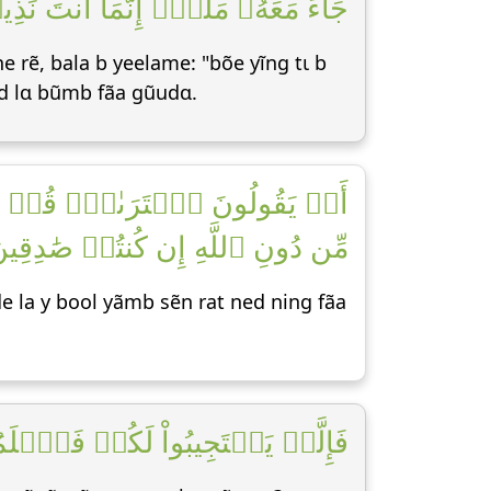
جَآءَ مَعَهُۥ مَلَكٌۚ إِنَّمَآ أَنتَ نَ]
e rẽ, bala b yeelame: "bõe yĩng tɩ b
nd lɑ bũmb fãa gũudɑ.
أَمۡ يَقُولُونَ ٱفۡتَرَىٰهُۖ قُلۡ ف
مِّن دُونِ ٱللَّهِ إِن كُنتُمۡ صَٰدِقِينَ ]
e la y bool yãmb sẽn rat ned ning fãa
فَإِلَّمۡ يَسۡتَجِيبُواْ لَكُمۡ فَٱعۡلَمُوٓا]