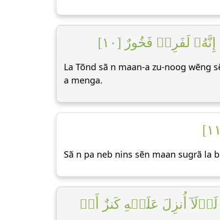
ِنَّهُۥ لَفَرِحٞ فَخُورٌ [١٠
La Tõnd sã n maan-a zu-noog wẽng sẽ
a menga.
Sã n pa neb nins sẽn maan sugrã la 
وۡلَآ أُنزِلَ عَلَيۡهِ كَنزٌ أَوۡ