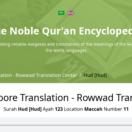
e Noble Qur'an Encyclope
ding reliable exegeses and translations of the meanings of the N
the world languages
ation - Rowwad Translation Center
Hud [Hud]
ore Translation - Rowwad Tra
Surah
Hud [Hud]
Ayah
123
Location
Maccah
Number
11