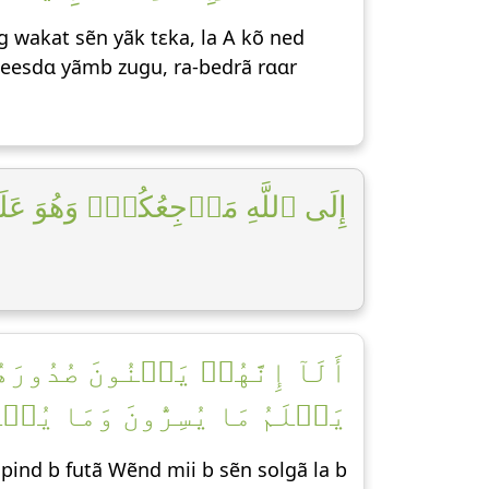
g wakat sẽn yãk tεka, la A kõ ned
aeesdɑ yãmb zugu, ra-bedrã rɑɑr
إِلَى ٱللَّهِ مَرۡجِعُكُمۡۖ وَهُوَ عَل]
أَلَآ إِنَّهُمۡ يَثۡنُونَ صُدُو
يَعۡلَمُ مَا يُسِرُّونَ وَمَا يُعۡ]
pind b futã Wẽnd mii b sẽn solgã la b