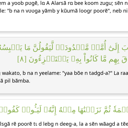
sem a yoob pʋgẽ, lɑ A Alarsã rɑ bee koom zugu; sẽn 
eele: "b na n vʋʋga yãmb y kũumã loogr poorẽ", neb n
 إِلَىٰٓ أُمَّةٖ مَّعۡدُودَةٖ لَّيَقُولُنَّ مَا يَحۡبِس
هِم مَّا كَانُواْ بِهِۦ يَسۡتَهۡزِءُونَ [٨
g wakato, b na n yeelame: "yaa bõe n tadgd-a?" La ra
dã pil bãmba.
مَةٗ ثُمَّ نَزَعۡنَٰهَا مِنۡهُ إِنَّهُۥ لَيَـُٔوسٞ كَفُورٞ 
lsgã rẽ poorẽ tɩ d lebg n deeg-a, la a sẽn wãagd a tẽ