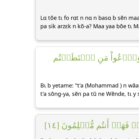
Lɑ tõe tɩ fo rɑt n nɑ n basɑ b sẽn ma
pa sik arzεk n kõ-a? Maa yaa bõe tɩ 
ٖ وَٱدۡعُواْ مَنِ ٱسۡتَطَعۡتُم
Bɩ b yetame: "t'a (Mohammad ) n wãag
t'a sõng-ya, sẽn pa tũ ne Wẽnde, tɩ y
 هُوَۖ فَهَلۡ أَنتُم مُّسۡلِمُونَ [١٤