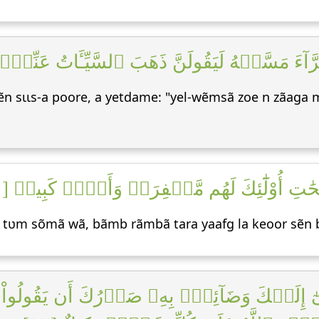
َآءَ مَسَّتۡهُ لَيَقُولَنَّ ذَهَبَ ٱلسَّيِّـَٔاتُ عَنِّيٓۚ إ
n sɩɩs-a poore, a yetdame: "yel-wẽmsã zoe n zãaga 
َٰلِحَٰتِ أُوْلَٰٓئِكَ لَهُم مَّغۡفِرَةٞ وَأَجۡرٞ كَبِيرٞ [١١
b tʋm sõmã wã, bãmb rãmbã tara yaafg la keoor sẽn
ٓ إِلَيۡكَ وَضَآئِقُۢ بِهِۦ صَدۡرُكَ أَن يَقُولُواْ لَ