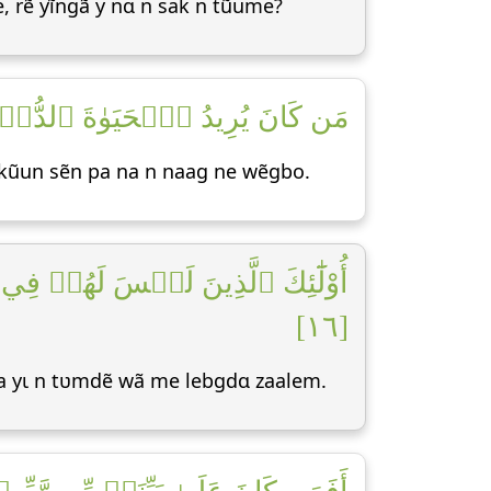
, rẽ yĩngã y nɑ n sak n tũume?
مَن كَانَ يُرِيدُ ٱلۡحَيَوٰةَ ٱلدُّنۡيَا]
, kũun sẽn pa na n naag ne wẽgbo.
أُوْلَٰٓئِكَ ٱلَّذِينَ لَيۡسَ لَهُمۡ فِي ٱ
[١٦]
da yɩ n tʋmdẽ wã me lebgdɑ zaalem.