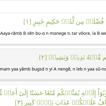
َ فُصِّلَتۡ مِن لَّدُنۡ حَكِيمٍ خَبِيرٍ [١
f Aaya-rãmb B sẽn bʋ-ɑ n mɑnege tɩ tar võore, la B w
 لَكُم مِّنۡهُ نَذِيرٞ وَبَشِيرٞ [٢
d mam yaa yãmb bugsd n yi A nengẽ, n leb n yaa sũ-n
بُوٓاْ إِلَيۡهِ يُمَتِّعۡكُم مَّتَٰعًا حَسَنًا إِلَىٰٓ أَ
أَخَافُ عَلَيۡكُمۡ عَذَابَ يَوۡمٖ كَبِيرٍ [٣