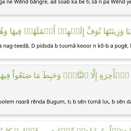
siga ne Wẽnd bãngre, ad soab ka be tɩ sã n pa Wẽnd ye
 وَزِينَتَهَا نُوَفِّ إِلَيۡهِمۡ أَعۡمَٰلَهُمۡ فِيهَا وَه
a a nag-teedã, D pidsda b tʋʋmã keoor n kõ-b a pʋgẽ
لۡأٓخِرَةِ إِلَّا ٱلنَّارُۖ وَحَبِطَ مَا صَنَعُواْ فِيهَا
oolem rɑɑrã rẽnda Bugum, tɩ b sẽn tʋmã lʋɩ, b sẽn 