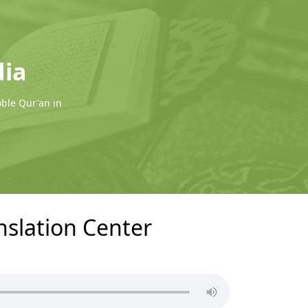
dia
oble Qur'an in
nslation Center