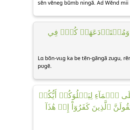
sẽn vẽneg bũmb ningã. Ad Wẽnd mii 
۞ ا وَمُسۡتَوۡدَعَهَاۚ كُلّٞ فِي
Lɑ bõn-vɩɩg ka be tẽn-gãngã zugu, rẽn
pʋgẽ.
َى ٱلۡمَآءِ لِيَبۡلُوَكُمۡ أَيُّكُمۡ
 ٱلَّذِينَ كَفَرُوٓاْ إِنۡ هَٰذَآ