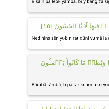
B sã n pa leok yãmbã, bɩ y bãng t'a 
ُمۡ فِيهَا لَا يُبۡخَسُونَ [١٥
Ned nins sẽn yɩ-b n rat dũni vɩɩmã l
 وَبَٰطِلٞ مَّا كَانُواْ يَعۡمَلُونَ
Bãmbã rãmbã, b pa tar keoor a to yɑ