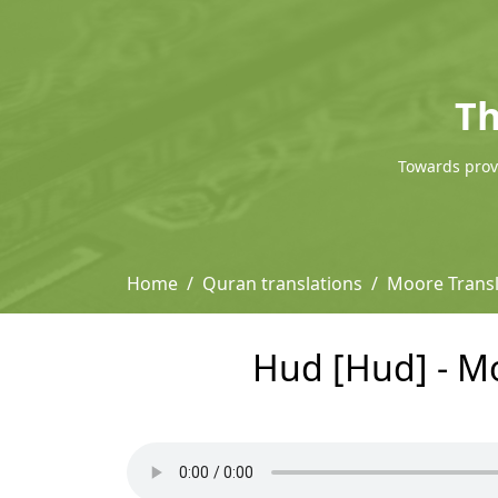
Th
Towards provi
Home
Quran translations
Moore Transl
Hud [Hud] - Mo