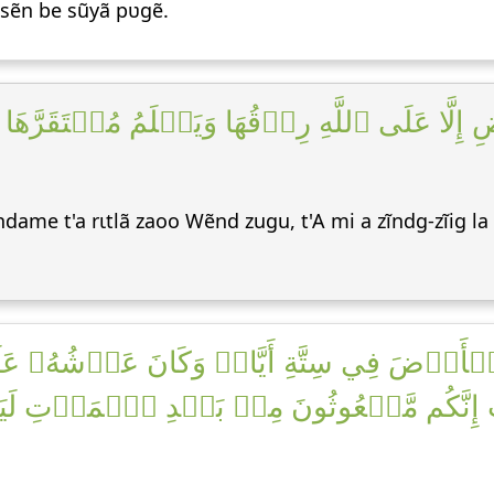
sẽn be sũyã pʋgẽ.
َّا عَلَى ٱللَّهِ رِزۡقُهَا وَيَعۡلَمُ مُسۡتَقَرَّهَ
dame t'a rɩtlã zaoo Wẽnd zugu, t'A mi a zĩndg-zĩig la 
ٱلۡأَرۡضَ فِي سِتَّةِ أَيَّامٖ وَكَانَ عَرۡشُهُۥ عَل
كُم مَّبۡعُوثُونَ مِنۢ بَعۡدِ ٱلۡمَوۡتِ لَيَقُولَنَّ