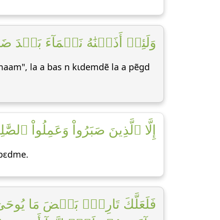
وَلَئِنۡ أَذَقۡنَٰهُ نَعۡمَآءَ بَعۡدَ ضَرّ]
maam", la a bas n kɩdemdẽ la a pẽgd
إِلَّا ٱلَّذِينَ صَبَرُواْ وَعَمِلُواْ ٱلصّ]
 bεdme.
فَلَعَلَّكَ تَارِكُۢ بَعۡضَ مَا يُوحَىٰ