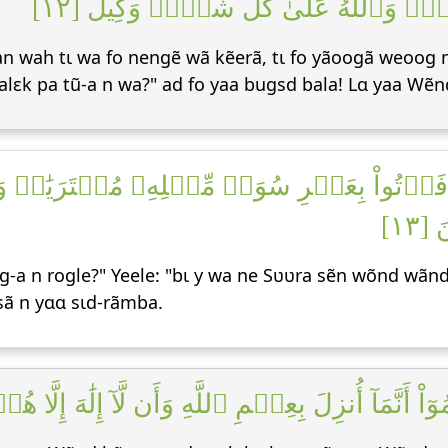
ذِيرٞۚ وَٱللَّهُ عَلَىٰ كُلِّ شَيۡءٖ وَكِيلٌ [١٢
an wah tɩ wa fo nengẽ wã kẽerã, tɩ fo yãoogã weoog n
Malεk pa tũ-a n wa?" ad fo yaa bugsd bala! Lɑ yaa Wẽ
َأۡتُواْ بِعَشۡرِ سُوَرٖ مِّثۡلِهِۦ مُفۡتَرَيَٰت
[١٣
-a n rogle?" Yeele: "bɩ y wa ne Sʋʋra sẽn wõnd wãnd
 sã n yɑɑ sɩd-rãmba.
ْ أَنَّمَآ أُنزِلَ بِعِلۡمِ ٱللَّهِ وَأَن لَّآ إِلَٰهَ إِلَّا