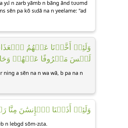
na yɩl n zarb yãmb n bãng ãnd tʋʋmd
ins sẽn pa kõ sɩdã na n yeelame: "ad
وَلَئِنۡ أَخَّرۡنَا عَنۡهُمُ ٱلۡعَذَابَ
لَيۡسَ مَصۡرُوفًا عَنۡهُمۡ وَحَاقَ بِ]
ar ning a sẽn na n wa wã, b pa na n
وَلَئِنۡ أَذَقۡنَا ٱلۡإِنسَٰنَ مِنَّا رَحۡ]
eb n lebgd sõm-zɩta.