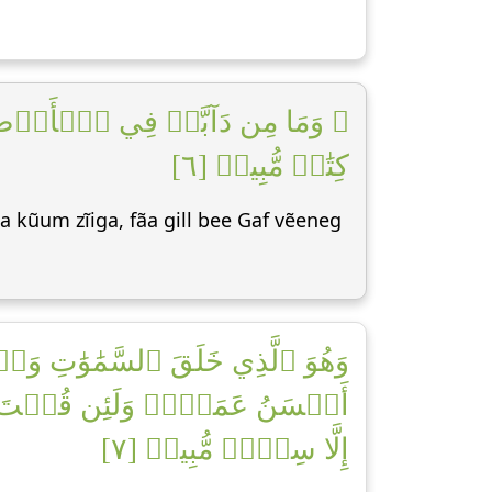
وَمَا مِن دَآبَّةٖ فِي ٱلۡأَرۡضِ إِل
كِتَٰبٖ مُّبِينٖ [٦]
a kũum zĩiga, fãa gill bee Gaf vẽeneg
وَهُوَ ٱلَّذِي خَلَقَ ٱلسَّمَٰوَٰتِ وَ
أَحۡسَنُ عَمَلٗاۗ وَلَئِن قُلۡتَ إِنَّ
إِلَّا سِحۡرٞ مُّبِينٞ [٧]