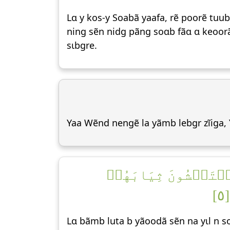
Lɑ y kos-y Soabã yaafa, rẽ poorẽ tuu
ning sẽn nidg pãng soɑb fãɑ ɑ keoor
sɩbgre.
Yaa Wẽnd nengẽ la yãmb lebgr zĩiga, 
سۡتَغۡشُونَ ثِيَابَهُمۡ
٥
Lɑ bãmb luta b yãoodã sẽn na yɩl n s