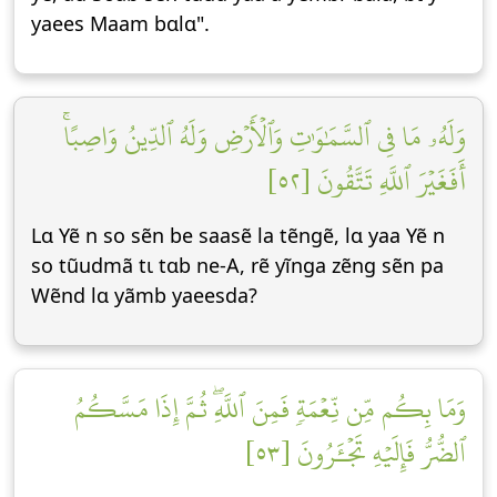
yaees Maam bɑlɑ".
وَلَهُۥ مَا فِي ٱلسَّمَٰوَٰتِ وَٱلۡأَرۡضِ وَلَهُ ٱلدِّينُ وَاصِبًاۚ
أَفَغَيۡرَ ٱللَّهِ تَتَّقُونَ [٥٢]
Lɑ Yẽ n so sẽn be saasẽ la tẽngẽ, lɑ yaa Yẽ n
so tũudmã tɩ tɑb ne-A, rẽ yĩnga zẽng sẽn pa
Wẽnd lɑ yãmb yaeesda?
وَمَا بِكُم مِّن نِّعۡمَةٖ فَمِنَ ٱللَّهِۖ ثُمَّ إِذَا مَسَّكُمُ
ٱلضُّرُّ فَإِلَيۡهِ تَجۡـَٔرُونَ [٥٣]