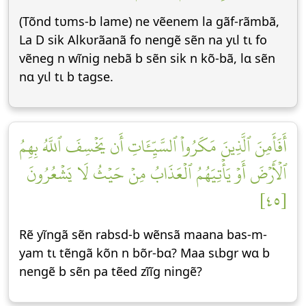
(Tõnd tʋms-b lame) ne vẽenem la gãf-rãmbã,
La D sik Alkʋrãanã fo nengẽ sẽn na yɩl tɩ fo
vẽneg n wĩnig nebã b sẽn sik n kõ-bã, lɑ sẽn
nɑ yɩl tɩ b tagse.
أَفَأَمِنَ ٱلَّذِينَ مَكَرُواْ ٱلسَّيِّـَٔاتِ أَن يَخۡسِفَ ٱللَّهُ بِهِمُ
ٱلۡأَرۡضَ أَوۡ يَأۡتِيَهُمُ ٱلۡعَذَابُ مِنۡ حَيۡثُ لَا يَشۡعُرُونَ
[٤٥]
Rẽ yĩngã sẽn rabsd-b wẽnsã maana bas-m-
yam tɩ tẽngã kõn n bõr-bɑ? Maa sɩbgr wɑ b
nengẽ b sẽn pa tẽed zĩĩg ningẽ?