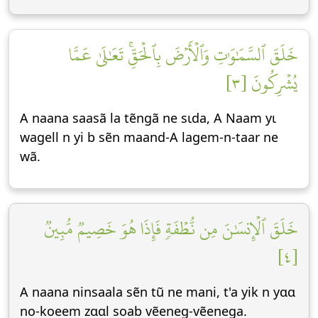
خَلَقَ ٱلسَّمَٰوَٰتِ وَٱلۡأَرۡضَ بِٱلۡحَقِّۚ تَعَٰلَىٰ عَمَّا
يُشۡرِكُونَ [٣]
A naana saasã la tẽngã ne sɩda, A Naam yɩ
wagell n yi b sẽn maand-A lagem-n-taar ne
wã.
خَلَقَ ٱلۡإِنسَٰنَ مِن نُّطۡفَةٖ فَإِذَا هُوَ خَصِيمٞ مُّبِينٞ
[٤]
A naana ninsaala sẽn tũ ne mani, t'a yik n yɑɑ
no-koeem zɑɑl soab vẽeneg-vẽenega.