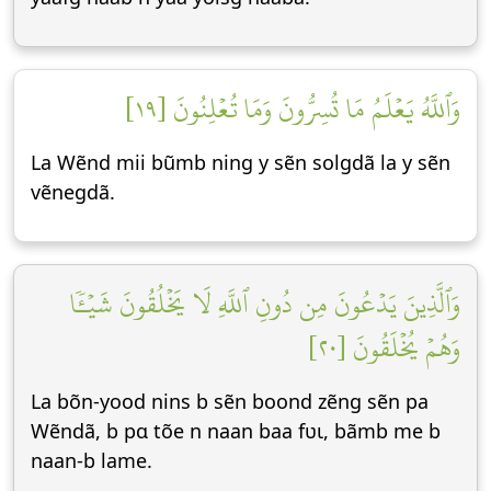
وَٱللَّهُ يَعۡلَمُ مَا تُسِرُّونَ وَمَا تُعۡلِنُونَ [١٩]
La Wẽnd mii bũmb ning y sẽn solgdã la y sẽn
vẽnegdã.
وَٱلَّذِينَ يَدۡعُونَ مِن دُونِ ٱللَّهِ لَا يَخۡلُقُونَ شَيۡـٔٗا
وَهُمۡ يُخۡلَقُونَ [٢٠]
La bõn-yood nins b sẽn boond zẽng sẽn pa
Wẽndã, b pɑ tõe n naan baa fʋɩ, bãmb me b
naan-b lame.