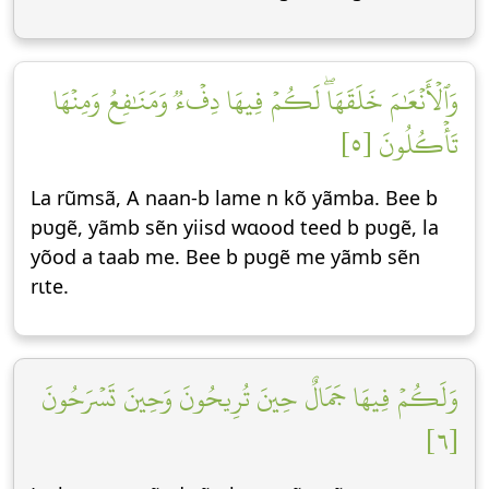
وَٱلۡأَنۡعَٰمَ خَلَقَهَاۖ لَكُمۡ فِيهَا دِفۡءٞ وَمَنَٰفِعُ وَمِنۡهَا
تَأۡكُلُونَ [٥]
La rũmsã, A naan-b lame n kõ yãmba. Bee b
pʋgẽ, yãmb sẽn yiisd wɑood teed b pʋgẽ, la
yõod a taab me. Bee b pʋgẽ me yãmb sẽn
rɩte.
وَلَكُمۡ فِيهَا جَمَالٌ حِينَ تُرِيحُونَ وَحِينَ تَسۡرَحُونَ
[٦]