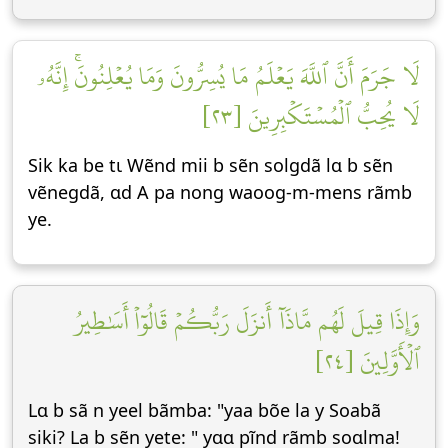
لَا جَرَمَ أَنَّ ٱللَّهَ يَعۡلَمُ مَا يُسِرُّونَ وَمَا يُعۡلِنُونَۚ إِنَّهُۥ
لَا يُحِبُّ ٱلۡمُسۡتَكۡبِرِينَ [٢٣]
Sik ka be tɩ Wẽnd mii b sẽn solgdã lɑ b sẽn
vẽnegdã, ɑd A pa nong waoog-m-mens rãmb
ye.
وَإِذَا قِيلَ لَهُم مَّاذَآ أَنزَلَ رَبُّكُمۡ قَالُوٓاْ أَسَٰطِيرُ
ٱلۡأَوَّلِينَ [٢٤]
Lɑ b sã n yeel bãmba: "yaa bõe la y Soabã
siki? La b sẽn yete: " yɑɑ pĩnd rãmb soɑlma!