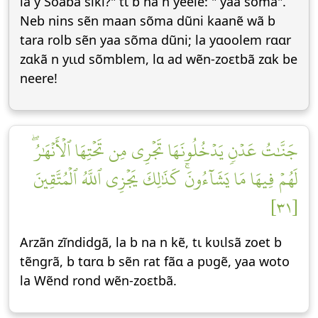
la y Soabã siki?" tɩ b na n yeele: " yaa sõma".
Neb nins sẽn maan sõma dũni kaanẽ wã b
tara rolb sẽn yaa sõma dũni; la yɑoolem rɑɑr
zɑkã n yɩɩd sõmblem, lɑ ad wẽn-zoεtbã zɑk be
neere!
جَنَّٰتُ عَدۡنٖ يَدۡخُلُونَهَا تَجۡرِي مِن تَحۡتِهَا ٱلۡأَنۡهَٰرُۖ
لَهُمۡ فِيهَا مَا يَشَآءُونَۚ كَذَٰلِكَ يَجۡزِي ٱللَّهُ ٱلۡمُتَّقِينَ
[٣١]
Arzãn zĩndidgã, la b na n kẽ, tɩ kʋɩlsã zoet b
tẽngrã, b tɑrɑ b sẽn rat fãɑ a pʋgẽ, yaa woto
la Wẽnd rond wẽn-zoεtbã.