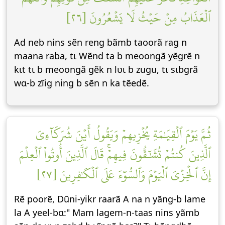
ٱلۡعَذَابُ مِنۡ حَيۡثُ لَا يَشۡعُرُونَ [٢٦]
Ad neb nins sẽn reng bãmb taoorã rag n
maana raba, tɩ Wẽnd ta b meoongã yẽgrẽ n
kɩt tɩ b meoongã gẽk n lʋɩ b zugu, tɩ sɩbgrã
wɑ-b zĩig ning b sẽn n ka tẽedẽ.
ثُمَّ يَوۡمَ ٱلۡقِيَٰمَةِ يُخۡزِيهِمۡ وَيَقُولُ أَيۡنَ شُرَكَآءِيَ
ٱلَّذِينَ كُنتُمۡ تُشَٰٓقُّونَ فِيهِمۡۚ قَالَ ٱلَّذِينَ أُوتُواْ ٱلۡعِلۡمَ
إِنَّ ٱلۡخِزۡيَ ٱلۡيَوۡمَ وَٱلسُّوٓءَ عَلَى ٱلۡكَٰفِرِينَ [٢٧]
Rẽ poorẽ, Dũni-yikr raarã A na n yãng-b lame
la A yeel-bɑ:" Mam lagem-n-taas nins yãmb