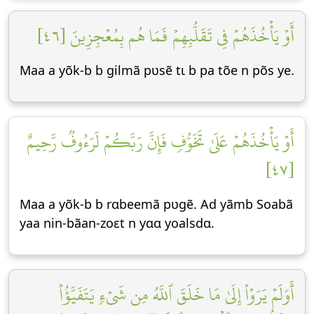
أَوۡ يَأۡخُذَهُمۡ فِي تَقَلُّبِهِمۡ فَمَا هُم بِمُعۡجِزِينَ [٤٦]
Maa a yõk-b b gilmã pʋsẽ tɩ b pa tõe n põs ye.
أَوۡ يَأۡخُذَهُمۡ عَلَىٰ تَخَوُّفٖ فَإِنَّ رَبَّكُمۡ لَرَءُوفٞ رَّحِيمٌ
[٤٧]
Maa a yõk-b b rɑbeemã pʋgẽ. Ad yãmb Soabã
yaa nin-bãan-zoεt n yɑɑ yoalsdɑ.
أَوَلَمۡ يَرَوۡاْ إِلَىٰ مَا خَلَقَ ٱللَّهُ مِن شَيۡءٖ يَتَفَيَّؤُاْ