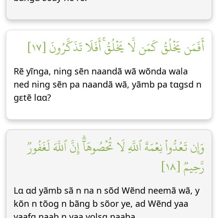
أَفَمَن يَخۡلُقُ كَمَن لَّا يَخۡلُقُۚ أَفَلَا تَذَكَّرُونَ [١٧]
Rẽ yĩnga, ning sẽn naandã wã wõnda wala
ned ning sẽn pa naandã wã, yãmb pa tɑgsd n
gεtẽ lɑɑ?
وَإِن تَعُدُّواْ نِعۡمَةَ ٱللَّهِ لَا تُحۡصُوهَآۗ إِنَّ ٱللَّهَ لَغَفُورٞ
رَّحِيمٞ [١٨]
Lɑ ɑd yãmb sã n na n sõd Wẽnd neemã wã, y
kõn n tõog n bãng b sõor ye, ad Wẽnd yaa
yaafg naab n yaa yolsg naaba.