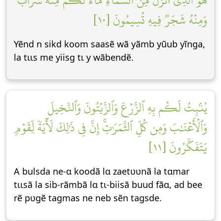
هُوَ ٱلَّذِيٓ أَنزَلَ مِنَ ٱلسَّمَآءِ مَآءٗۖ لَّكُم مِّنۡهُ شَرَابٞ
وَمِنۡهُ شَجَرٞ فِيهِ تُسِيمُونَ [١٠]
Yẽnd n sikd koom saasẽ wã yãmb yũub yĩnga,
la tɩɩs me yiisg tɩ y wãbendẽ.
يُنۢبِتُ لَكُم بِهِ ٱلزَّرۡعَ وَٱلزَّيۡتُونَ وَٱلنَّخِيلَ
وَٱلۡأَعۡنَٰبَ وَمِن كُلِّ ٱلثَّمَرَٰتِۚ إِنَّ فِي ذَٰلِكَ لَأٓيَةٗ لِّقَوۡمٖ
يَتَفَكَّرُونَ [١١]
A bulsda ne-ɑ koodã lɑ zaetʋʋnã la tɑmar
tɩɩsã la sib-rãmbã lɑ tɩ-biisã buud fãɑ, ad bee
rẽ pʋgẽ tagmas ne neb sẽn tagsde.