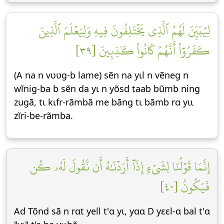
لِيُبَيِّنَ لَهُمُ ٱلَّذِي يَخۡتَلِفُونَ فِيهِ وَلِيَعۡلَمَ ٱلَّذِينَ
كَفَرُوٓاْ أَنَّهُمۡ كَانُواْ كَٰذِبِينَ [٣٩]
(A na n vʋʋg-b lame) sẽn na yɩl n vẽneg n
wĩnig-ba b sẽn da yɩ n yõsd taab bũmb ning
zugã, tɩ kɩfr-rãmbã me bãng tɩ bãmb rɑ yɩɩ
zĩri-be-rãmba.
إِنَّمَا قَوۡلُنَا لِشَيۡءٍ إِذَآ أَرَدۡنَٰهُ أَن نَّقُولَ لَهُۥ كُن
فَيَكُونُ [٤٠]
Ad Tõnd sã n rɑt yell t'ɑ yɩ, yɑɑ D yεεl-ɑ bal t'ɑ