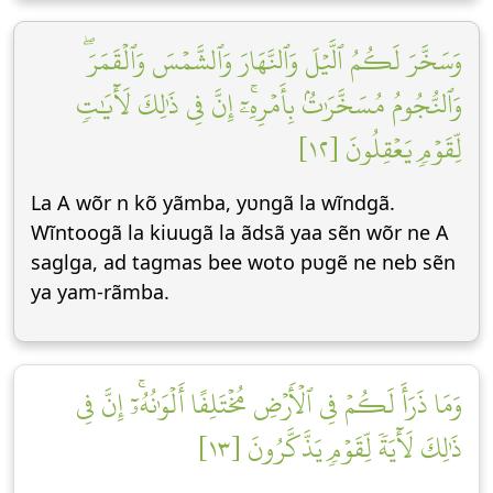
وَسَخَّرَ لَكُمُ ٱلَّيۡلَ وَٱلنَّهَارَ وَٱلشَّمۡسَ وَٱلۡقَمَرَۖ
وَٱلنُّجُومُ مُسَخَّرَٰتُۢ بِأَمۡرِهِۦٓۚ إِنَّ فِي ذَٰلِكَ لَأٓيَٰتٖ
لِّقَوۡمٖ يَعۡقِلُونَ [١٢]
La A wõr n kõ yãmba, yʋngã la wĩndgã.
Wĩntoogã la kiuugã la ãdsã yaa sẽn wõr ne A
saglga, ad tagmas bee woto pʋgẽ ne neb sẽn
ya yam-rãmba.
وَمَا ذَرَأَ لَكُمۡ فِي ٱلۡأَرۡضِ مُخۡتَلِفًا أَلۡوَٰنُهُۥٓۚ إِنَّ فِي
ذَٰلِكَ لَأٓيَةٗ لِّقَوۡمٖ يَذَّكَّرُونَ [١٣]