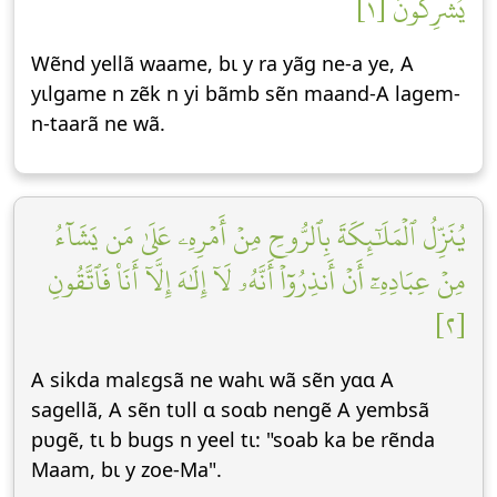
يُشۡرِكُونَ [١]
Wẽnd yellã waame, bɩ y ra yãg ne-a ye, A
yɩlgame n zẽk n yi bãmb sẽn maand-A lagem-
n-taarã ne wã.
يُنَزِّلُ ٱلۡمَلَٰٓئِكَةَ بِٱلرُّوحِ مِنۡ أَمۡرِهِۦ عَلَىٰ مَن يَشَآءُ
مِنۡ عِبَادِهِۦٓ أَنۡ أَنذِرُوٓاْ أَنَّهُۥ لَآ إِلَٰهَ إِلَّآ أَنَا۠ فَٱتَّقُونِ
[٢]
A sikda malεgsã ne wahɩ wã sẽn yɑɑ A
sagellã, A sẽn tʋll ɑ soɑb nengẽ A yembsã
pʋgẽ, tɩ b bugs n yeel tɩ: "soab ka be rẽnda
Maam, bɩ y zoe-Ma".