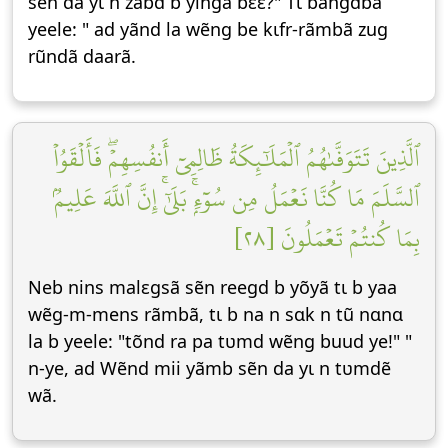
sẽn da yɩ n zabd b yĩngã bεε?" Tɩ bãngdbã
yeele: " ad yãnd la wẽng be kɩfr-rãmbã zug
rũndã daarã.
ٱلَّذِينَ تَتَوَفَّىٰهُمُ ٱلۡمَلَٰٓئِكَةُ ظَالِمِيٓ أَنفُسِهِمۡۖ فَأَلۡقَوُاْ
ٱلسَّلَمَ مَا كُنَّا نَعۡمَلُ مِن سُوٓءِۭۚ بَلَىٰٓۚ إِنَّ ٱللَّهَ عَلِيمُۢ
بِمَا كُنتُمۡ تَعۡمَلُونَ [٢٨]
Neb nins malεgsã sẽn reegd b yõyã tɩ b yaa
wẽg-m-mens rãmbã, tɩ b na n sɑk n tũ nɑnɑ
la b yeele: "tõnd ra pa tʋmd wẽng buud ye!" "
n-ye, ad Wẽnd mii yãmb sẽn da yɩ n tʋmdẽ
wã.