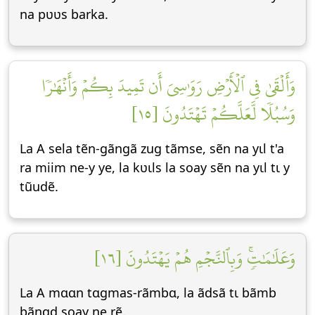
na pʋʋs barka.
وَأَلۡقَىٰ فِي ٱلۡأَرۡضِ رَوَٰسِيَ أَن تَمِيدَ بِكُمۡ وَأَنۡهَٰرٗا
وَسُبُلٗا لَّعَلَّكُمۡ تَهۡتَدُونَ [١٥]
La A sela tẽn-gãngã zug tãmse, sẽn na yɩl t'a
ra miim ne-y ye, la kʋɩls la soay sẽn na yɩl tɩ y
tũudẽ.
وَعَلَٰمَٰتٖۚ وَبِٱلنَّجۡمِ هُمۡ يَهۡتَدُونَ [١٦]
La A mɑɑn tɑgmas-rãmbɑ, la ãdsã tɩ bãmb
bãngd soay ne rẽ.