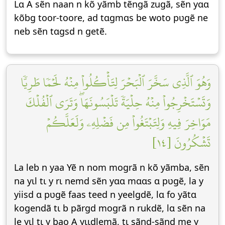
Lɑ A sẽn naan n kõ yãmb tẽngã zugã, sẽn yɑɑ
kõbg toor-toore, ad tɑgmɑs be woto pʋgẽ ne
neb sẽn tɑgsd n getẽ.
وَهُوَ ٱلَّذِي سَخَّرَ ٱلۡبَحۡرَ لِتَأۡكُلُواْ مِنۡهُ لَحۡمٗا طَرِيّٗا
وَتَسۡتَخۡرِجُواْ مِنۡهُ حِلۡيَةٗ تَلۡبَسُونَهَاۖ وَتَرَى ٱلۡفُلۡكَ
مَوَاخِرَ فِيهِ وَلِتَبۡتَغُواْ مِن فَضۡلِهِۦ وَلَعَلَّكُمۡ
تَشۡكُرُونَ [١٤]
La leb n yaa Yẽ n nom mogrã n kõ yãmba, sẽn
na yɩl tɩ y rɩ nemd sẽn yɑɑ mɑɑs ɑ pʋgẽ, la y
yiisd ɑ pʋgẽ faas teed n yeelgdẽ, lɑ fo yãtɑ
kogendã tɩ b pãrgd mogrã n rukdẽ, lɑ sẽn na
le yɩl tɩ y bao A yɩɩdlemã, tɩ sãnd-sãnd me y