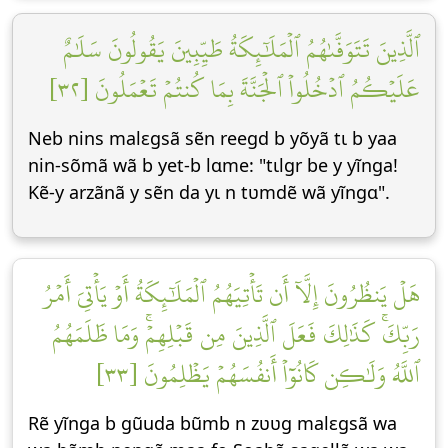
ٱلَّذِينَ تَتَوَفَّىٰهُمُ ٱلۡمَلَٰٓئِكَةُ طَيِّبِينَ يَقُولُونَ سَلَٰمٌ
عَلَيۡكُمُ ٱدۡخُلُواْ ٱلۡجَنَّةَ بِمَا كُنتُمۡ تَعۡمَلُونَ [٣٢]
Neb nins malεgsã sẽn reegd b yõyã tɩ b yaa
nin-sõmã wã b yet-b lɑme: "tɩlgr be y yĩnga!
Kẽ-y arzãnã y sẽn da yɩ n tʋmdẽ wã yĩngɑ".
هَلۡ يَنظُرُونَ إِلَّآ أَن تَأۡتِيَهُمُ ٱلۡمَلَٰٓئِكَةُ أَوۡ يَأۡتِيَ أَمۡرُ
رَبِّكَۚ كَذَٰلِكَ فَعَلَ ٱلَّذِينَ مِن قَبۡلِهِمۡۚ وَمَا ظَلَمَهُمُ
ٱللَّهُ وَلَٰكِن كَانُوٓاْ أَنفُسَهُمۡ يَظۡلِمُونَ [٣٣]
Rẽ yĩnga b gũuda bũmb n zʋʋg malεgsã wa