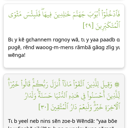
فَٱدۡخُلُوٓاْ أَبۡوَٰبَ جَهَنَّمَ خَٰلِدِينَ فِيهَاۖ فَلَبِئۡسَ مَثۡوَى
ٱلۡمُتَكَبِّرِينَ [٢٩]
Bɩ y kẽ gεhannem rɑgnoy wã, tɩ y yaa paadb ɑ
pʋgẽ, rẽnd waoog-m-mens rãmbã gãɑg zĩig yɩ
wẽnga!
۞ وَقِيلَ لِلَّذِينَ ٱتَّقَوۡاْ مَاذَآ أَنزَلَ رَبُّكُمۡۚ قَالُواْ خَيۡرٗاۗ
لِّلَّذِينَ أَحۡسَنُواْ فِي هَٰذِهِ ٱلدُّنۡيَا حَسَنَةٞۚ وَلَدَارُ
ٱلۡأٓخِرَةِ خَيۡرٞۚ وَلَنِعۡمَ دَارُ ٱلۡمُتَّقِينَ [٣٠]
Tɩ b yeel neb nins sẽn zoe-b Wẽndã: "yaa bõe