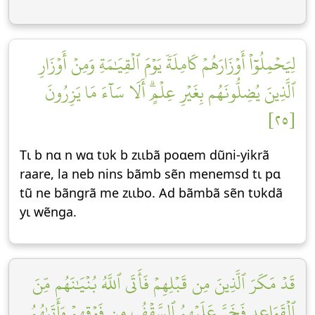
لِيَحۡمِلُوٓاْ أَوۡزَارَهُمۡ كَامِلَةٗ يَوۡمَ ٱلۡقِيَٰمَةِ وَمِنۡ أَوۡزَارِ
ٱلَّذِينَ يُضِلُّونَهُم بِغَيۡرِ عِلۡمٍۗ أَلَا سَآءَ مَا يَزِرُونَ
[٢٥]
Tɩ b nɑ n wɑ tʋk b zɩɩbã poɑem dũni-yikrã
raare, la neb nins bãmb sẽn menemsd tɩ pɑ
tũ ne bãngrã me zɩɩbo. Ad bãmbã sẽn tʋkdã
yɩ wẽnga.
قَدۡ مَكَرَ ٱلَّذِينَ مِن قَبۡلِهِمۡ فَأَتَى ٱللَّهُ بُنۡيَٰنَهُم مِّنَ
ٱلۡقَوَاعِدِ فَخَرَّ عَلَيۡهِمُ ٱلسَّقۡفُ مِن فَوۡقِهِمۡ وَأَتَىٰهُمُ