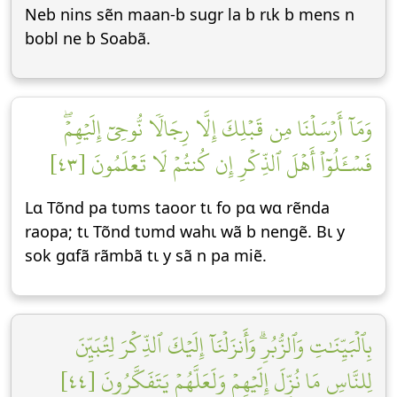
Neb nins sẽn maan-b sugr la b rɩk b mens n
bobl ne b Soabã.
وَمَآ أَرۡسَلۡنَا مِن قَبۡلِكَ إِلَّا رِجَالٗا نُّوحِيٓ إِلَيۡهِمۡۖ
فَسۡـَٔلُوٓاْ أَهۡلَ ٱلذِّكۡرِ إِن كُنتُمۡ لَا تَعۡلَمُونَ [٤٣]
Lɑ Tõnd pa tʋms taoor tɩ fo pɑ wɑ rẽnda
raopa; tɩ Tõnd tʋmd wahɩ wã b nengẽ. Bɩ y
sok gɑfã rãmbã tɩ y sã n pa miẽ.
بِٱلۡبَيِّنَٰتِ وَٱلزُّبُرِۗ وَأَنزَلۡنَآ إِلَيۡكَ ٱلذِّكۡرَ لِتُبَيِّنَ
لِلنَّاسِ مَا نُزِّلَ إِلَيۡهِمۡ وَلَعَلَّهُمۡ يَتَفَكَّرُونَ [٤٤]