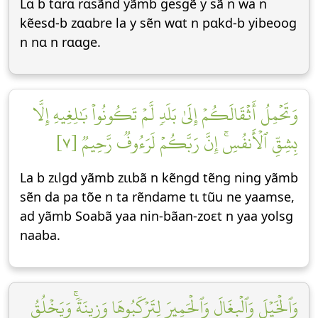
Lɑ b tɑrɑ rɑsãnd yãmb gesgẽ y sã n wa n
kẽesd-b zɑɑbre la y sẽn wɑt n pɑkd-b yibeoog
n nɑ n rɑɑge.
وَتَحۡمِلُ أَثۡقَالَكُمۡ إِلَىٰ بَلَدٖ لَّمۡ تَكُونُواْ بَٰلِغِيهِ إِلَّا
بِشِقِّ ٱلۡأَنفُسِۚ إِنَّ رَبَّكُمۡ لَرَءُوفٞ رَّحِيمٞ [٧]
La b zɩlgd yãmb zɩɩbã n kẽngd tẽng ning yãmb
sẽn da pa tõe n ta rẽndame tɩ tũu ne yaamse,
ad yãmb Soabã yaa nin-bãan-zoεt n yaa yolsg
naaba.
وَٱلۡخَيۡلَ وَٱلۡبِغَالَ وَٱلۡحَمِيرَ لِتَرۡكَبُوهَا وَزِينَةٗۚ وَيَخۡلُقُ