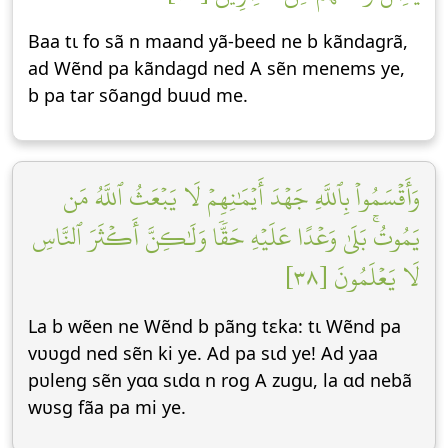
Baa tɩ fo sã n maand yã-beed ne b kãndagrã,
ad Wẽnd pa kãndagd ned A sẽn menems ye,
b pa tar sõangd buud me.
وَأَقۡسَمُواْ بِٱللَّهِ جَهۡدَ أَيۡمَٰنِهِمۡ لَا يَبۡعَثُ ٱللَّهُ مَن
يَمُوتُۚ بَلَىٰ وَعۡدًا عَلَيۡهِ حَقّٗا وَلَٰكِنَّ أَكۡثَرَ ٱلنَّاسِ
لَا يَعۡلَمُونَ [٣٨]
La b wẽen ne Wẽnd b pãng tεka: tɩ Wẽnd pa
vʋʋgd ned sẽn ki ye. Ad pa sɩd ye! Ad yaa
pʋleng sẽn yɑɑ sɩdɑ n rog A zugu, la ɑd nebã
wʋsg fãa pa mi ye.