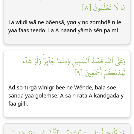
مَا لَا تَعۡلَمُونَ [٨]
La wiidi wã ne bõensã, yɑɑ y nɑ zombdẽ n le
yaa faas teedo. La A naand yãmb sẽn pa mi.
وَعَلَى ٱللَّهِ قَصۡدُ ٱلسَّبِيلِ وَمِنۡهَا جَآئِرٞۚ وَلَوۡ شَآءَ
لَهَدَىٰكُمۡ أَجۡمَعِينَ [٩]
Ad so-tɩrgã wĩnigr bee ne Wẽnde, bala soe
sãnda yaa golemse. A sã n rata A kãndgada-y
fãa gilli.