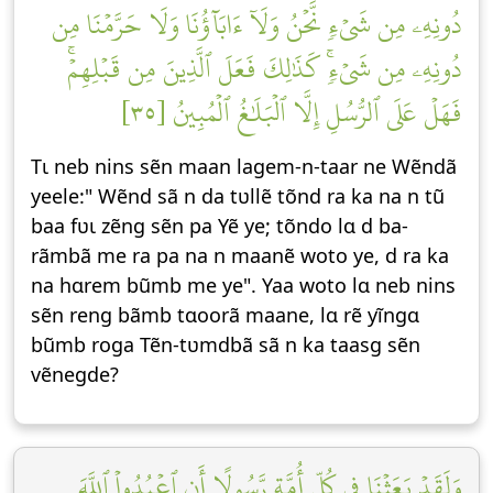
دُونِهِۦ مِن شَيۡءٖ نَّحۡنُ وَلَآ ءَابَآؤُنَا وَلَا حَرَّمۡنَا مِن
دُونِهِۦ مِن شَيۡءٖۚ كَذَٰلِكَ فَعَلَ ٱلَّذِينَ مِن قَبۡلِهِمۡۚ
فَهَلۡ عَلَى ٱلرُّسُلِ إِلَّا ٱلۡبَلَٰغُ ٱلۡمُبِينُ [٣٥]
Tɩ neb nins sẽn maan lagem-n-taar ne Wẽndã
yeele:" Wẽnd sã n da tʋllẽ tõnd ra ka na n tũ
baa fʋɩ zẽng sẽn pa Yẽ ye; tõndo lɑ d ba-
rãmbã me ra pa na n maanẽ woto ye, d ra ka
na hɑrem bũmb me ye". Yaa woto lɑ neb nins
sẽn reng bãmb tɑoorã maane, lɑ rẽ yĩngɑ
bũmb roga Tẽn-tʋmdbã sã n ka taasg sẽn
vẽnegde?
وَلَقَدۡ بَعَثۡنَا فِي كُلِّ أُمَّةٖ رَّسُولًا أَنِ ٱعۡبُدُواْ ٱللَّهَ