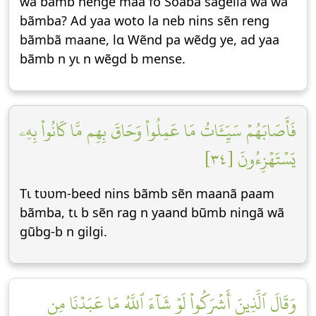
wa bãmb nengẽ maa fo Soabã sagellã wa wa
bãmba? Ad yaa woto la neb nins sẽn reng
bãmbã maane, lɑ Wẽnd pa wẽdg ye, ad yaa
bãmb n yɩ n wẽgd b mense.
فَأَصَابَهُمۡ سَيِّـَٔاتُ مَا عَمِلُواْ وَحَاقَ بِهِم مَّا كَانُواْ بِهِۦ
يَسۡتَهۡزِءُونَ [٣٤]
Tɩ tʋʋm-beed nins bãmb sẽn maanã paam
bãmba, tɩ b sẽn rag n yaand bũmb ningã wã
gũbg-b n gilgi.
وَقَالَ ٱلَّذِينَ أَشۡرَكُواْ لَوۡ شَآءَ ٱللَّهُ مَا عَبَدۡنَا مِن