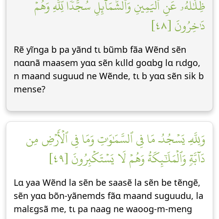
ظِلَٰلُهُۥ عَنِ ٱلۡيَمِينِ وَٱلشَّمَآئِلِ سُجَّدٗا لِّلَّهِ وَهُمۡ
دَٰخِرُونَ [٤٨]
Rẽ yĩnga b pa yãnd tɩ bũmb fãa Wẽnd sẽn
nɑɑnã maasem yɑɑ sẽn kɩlld goɑbg lɑ rɩdgo,
n maand suguud ne Wẽnde, tɩ b yɑɑ sẽn sik b
mense?
وَلِلَّهِۤ يَسۡجُدُۤ مَا فِي ٱلسَّمَٰوَٰتِ وَمَا فِي ٱلۡأَرۡضِ مِن
دَآبَّةٖ وَٱلۡمَلَٰٓئِكَةُ وَهُمۡ لَا يَسۡتَكۡبِرُونَ [٤٩]
Lɑ yaa Wẽnd la sẽn be saasẽ la sẽn be tẽngẽ,
sẽn yɑɑ bõn-yãnemds fãɑ maand suguudu, la
malεgsã me, tɩ pa naag ne waoog-m-meng