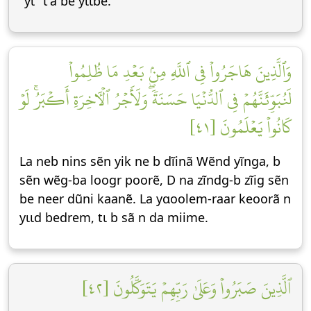
"yɩ" t'a be yɩɩbẽ.
وَٱلَّذِينَ هَاجَرُواْ فِي ٱللَّهِ مِنۢ بَعۡدِ مَا ظُلِمُواْ
لَنُبَوِّئَنَّهُمۡ فِي ٱلدُّنۡيَا حَسَنَةٗۖ وَلَأَجۡرُ ٱلۡأٓخِرَةِ أَكۡبَرُۚ لَوۡ
كَانُواْ يَعۡلَمُونَ [٤١]
La neb nins sẽn yik ne b dĩinã Wẽnd yĩnga, b
sẽn wẽg-ba loogr poorẽ, D na zĩndg-b zĩig sẽn
be neer dũni kaanẽ. La yɑoolem-raar keoorã n
yɩɩd bedrem, tɩ b sã n da miime.
ٱلَّذِينَ صَبَرُواْ وَعَلَىٰ رَبِّهِمۡ يَتَوَكَّلُونَ [٤٢]