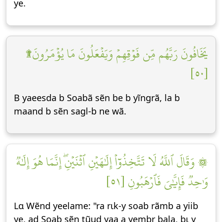
ye.
يَخَافُونَ رَبَّهُم مِّن فَوۡقِهِمۡ وَيَفۡعَلُونَ مَا يُؤۡمَرُونَ۩
[٥٠]
B yaeesda b Soabã sẽn be b yĩngrã, la b
maand b sẽn sagl-b ne wã.
۞ وَقَالَ ٱللَّهُ لَا تَتَّخِذُوٓاْ إِلَٰهَيۡنِ ٱثۡنَيۡنِۖ إِنَّمَا هُوَ إِلَٰهٞ
وَٰحِدٞ فَإِيَّٰيَ فَٱرۡهَبُونِ [٥١]
Lɑ Wẽnd yeelame: "ra rɩk-y soab rãmb a yiib
ye, ad Soab sẽn tũud yaa a yembr bala, bɩ y