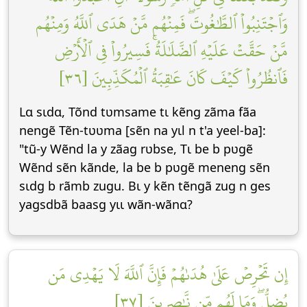
وَٱجۡتَنِبُواْ ٱلطَّٰغُوتَۖ فَمِنۡهُم مَّنۡ هَدَى ٱللَّهُ وَمِنۡهُم
مَّنۡ حَقَّتۡ عَلَيۡهِ ٱلضَّلَٰلَةُۚ فَسِيرُواْ فِي ٱلۡأَرۡضِ
فَٱنظُرُواْ كَيۡفَ كَانَ عَٰقِبَةُ ٱلۡمُكَذِّبِينَ [٣٦]
Lɑ sɩdɑ, Tõnd tʋmsame tɩ kẽng zãma fãa
nengẽ Tẽn-tʋʋma [sẽn na yɩl n t'a yeel-ba]:
"tũ-y Wẽnd la y zãag rʋbse, Tɩ be b pʋgẽ
Wẽnd sẽn kãnde, la be b pʋgẽ meneng sẽn
sɩdg b rãmb zugu. Bɩ y kẽn tẽngã zug n ges
yagsdbã baasg yɩɩ wãn-wãnɑ?
إِن تَحۡرِصۡ عَلَىٰ هُدَىٰهُمۡ فَإِنَّ ٱللَّهَ لَا يَهۡدِي مَن
يُضِلُّۖ وَمَا لَهُم مِّن نَّٰصِرِينَ [٣٧]