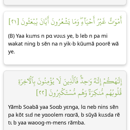
أَمۡوَٰتٌ غَيۡرُ أَحۡيَآءٖۖ وَمَا يَشۡعُرُونَ أَيَّانَ يُبۡعَثُونَ [٢١]
(B) Yaa kɩɩms n pɑ vʋɩɩs ye, b leb n pa mi
wakat ning b sẽn na n yik-b kũumã poorẽ wã
ye.
إِلَٰهُكُمۡ إِلَٰهٞ وَٰحِدٞۚ فَٱلَّذِينَ لَا يُؤۡمِنُونَ بِٱلۡأٓخِرَةِ
قُلُوبُهُم مُّنكِرَةٞ وَهُم مُّسۡتَكۡبِرُونَ [٢٢]
Yãmb Soabã yaa Soɑb yεnga, lɑ neb nins sẽn
pa kõt sɩd ne yɑoolem rɑɑrã, b sũyã kɩɩsda rẽ
tɩ b yaa waoog-m-mens rãmba.