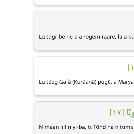
Lɑ tɩlgr be ne-a a rogem raare, la a k
Lɑ tẽeg Gafã (Kʋrãanã) pʋgẽ, a Marya
ا [١٧
N maan lill n yi-ba, tɩ Tõnd na n tʋms