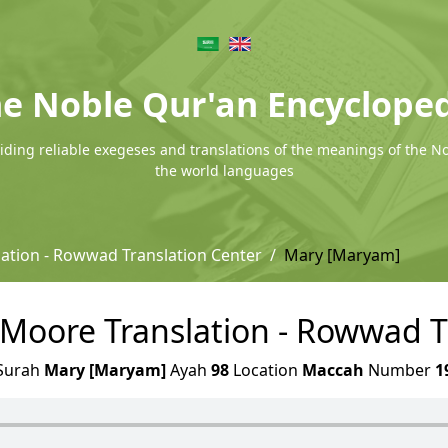
e Noble Qur'an Encyclope
ding reliable exegeses and translations of the meanings of the N
the world languages
ation - Rowwad Translation Center
Mary [Maryam]
Moore Translation - Rowwad T
Surah
Mary [Maryam]
Ayah
98
Location
Maccah
Number
1