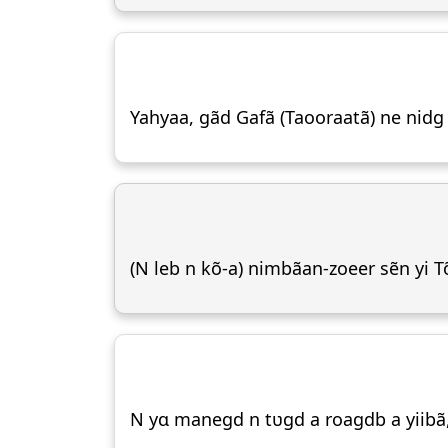
Yahyaa, gãd Gafã (Taooraatã) ne nidg 
(N leb n kõ-a) nimbãan-zoeer sẽn yi T
N yɑ manegd n tʋgd a roagdb a yiibã