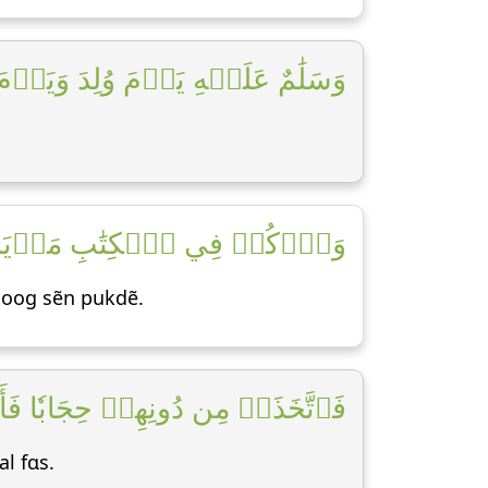
وَسَلَٰمٌ عَلَيۡهِ يَوۡمَ وُلِدَ وَيَوۡم]
وَٱذۡكُرۡ فِي ٱلۡكِتَٰبِ مَرۡيَمَ إِذ]
ntoog sẽn pukdẽ.
فَٱتَّخَذَتۡ مِن دُونِهِمۡ حِجَابٗا فَأَرۡ]
al fɑs.