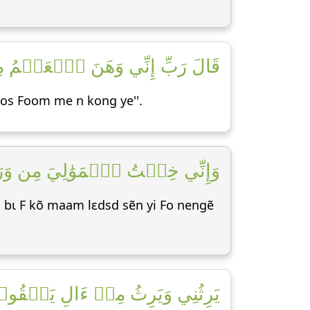
قَالَ رَبِّ إِنِّي وَهَنَ ٱلۡعَظۡمُ مِ]
os Foom me n kong ye''.
وَإِنِّي خِفۡتُ ٱلۡمَوَٰلِيَ مِن وَرَآ]
bɩ F kõ maam lεdsd sẽn yi Fo nengẽ
يَرِثُنِي وَيَرِثُ مِنۡ ءَالِ يَعۡقُو]