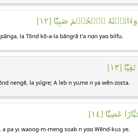
َءَاتَيۡنَٰهُ ٱلۡحُكۡمَ صَبِيّٗا [١٢
pãnga, la Tõnd kõ-a-la bãngrã t'a nɑn yaɑ bilfu.
ِيّٗا [١٣
õnd nengẽ, la yɩlgre; A leb n yɩɩme n ya wẽn-zoεta.
رًا عَصِيّٗا [١٤
, a pa yɩ waoog-m-meng soab n yɑɑ Wẽnd-kɩɩs ye.