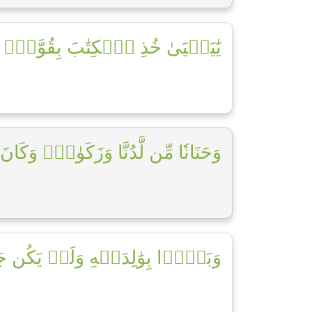
يَٰيَحۡيَىٰ خُذِ ٱلۡكِتَٰبَ بِقُوَّةٖۖ و]
وَحَنَانٗا مِّن لَّدُنَّا وَزَكَوٰةٗۖ وَكَانَ تَق]
وَبَرَّۢا بِوَٰلِدَيۡهِ وَلَمۡ يَكُن جَبَّا]