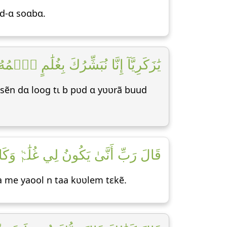
rd-ɑ soɑbɑ.
يَٰزَكَرِيَّآ إِنَّا نُبَشِّرُكَ بِغُلَٰم]
 sẽn dɑ loog tɩ b pʋd ɑ yʋʋrã buud
قَالَ رَبِّ أَنَّىٰ يَكُونُ لِي غُلَٰمٞ ]
ma me yaool n taa kʋʋlem tεkẽ.