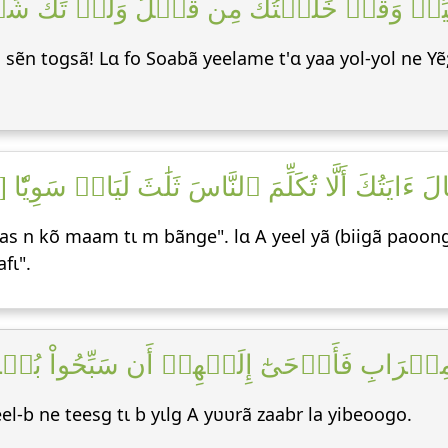
َّ هَيِّنٞ وَقَدۡ خَلَقۡتُكَ مِن قَبۡلُ وَلَمۡ تَكُ شَيۡ
fo sẽn togsã! Lɑ fo Soabã yeelame t'ɑ yaa yol-yol ne
يَتُكَ أَلَّا تُكَلِّمَ ٱلنَّاسَ ثَلَٰثَ لَيَالٖ سَوِيّٗا [١٠
as n kõ maam tɩ m bãnge". lɑ A yeel yã (biigã paoon
fɩ".
رَابِ فَأَوۡحَىٰٓ إِلَيۡهِمۡ أَن سَبِّحُواْ بُكۡرَةٗ 
el-b ne teesg tɩ b yɩlg A yʋʋrã zaabr la yibeoogo.