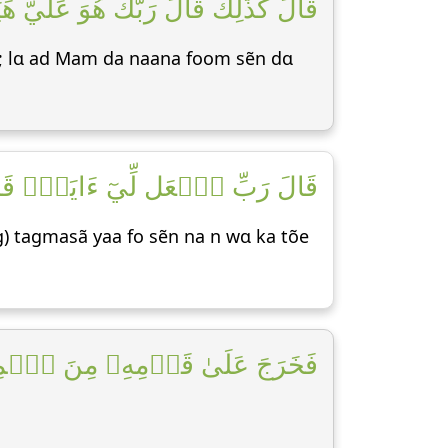
قَالَ كَذَٰلِكَ قَالَ رَبُّكَ هُوَ عَلَي]
 Yẽ; lɑ ad Mam da naana foom sẽn dɑ
قَالَ رَبِّ ٱجۡعَل لِّيٓ ءَايَةٗۖ قَالَ ءَا]
g) tagmasã yaa fo sẽn na n wɑ ka tõe
فَخَرَجَ عَلَىٰ قَوۡمِهِۦ مِنَ ٱلۡمِحۡ]