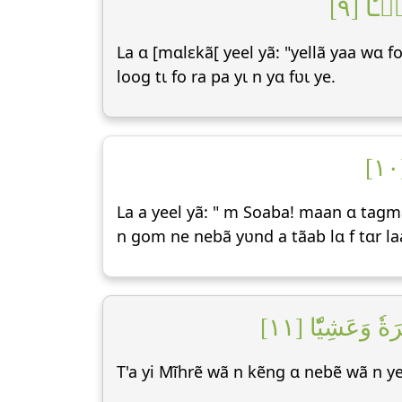
ـٔٗا [٩
La ɑ [mɑlεkã[ yeel yã: "yellã yaa wɑ 
loog tɩ fo ra pa yɩ n yɑ fʋɩ ye.
La a yeel yã: " m Soaba! maan ɑ tagm
n gom ne nebã yʋnd a tãab lɑ f tɑr laa
وَعَشِيّٗا [١١
T'a yi Mĩhrẽ wã n kẽng ɑ nebẽ wã n ye