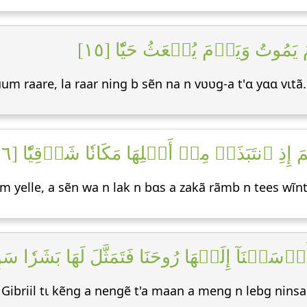
َ يَمُوتُ وَيَوۡمَ يُبۡعَثُ حَيّٗا [١٥
ũum raare, la raar ning b sẽn na n vʋʋg-a t'ɑ yɑɑ vɩtã.
ِ ٱنتَبَذَتۡ مِنۡ أَهۡلِهَا مَكَانٗا شَرۡقِيّٗا [١٦
m yelle, a sẽn wa n lak n bɑs a zakã rãmb n tees wĩ
سَلۡنَآ إِلَيۡهَا رُوحَنَا فَتَمَثَّلَ لَهَا بَشَرٗا سَوِيّٗ
 Gibriil tɩ kẽng a nengẽ t'a maan a meng n lebg ninsa