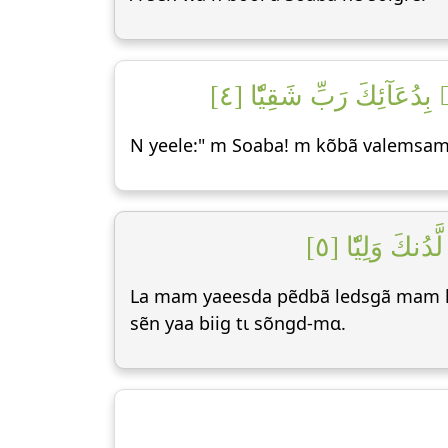
َآئِكَ رَبِّ شَقِيّٗا [٤
N yeele:" m Soaba! m kõbã valemsame
كَ وَلِيّٗا [٥
La mam yaeesda pẽdbã ledsgã mam kũ
sẽn yaa biig tɩ sõngd-mɑ.