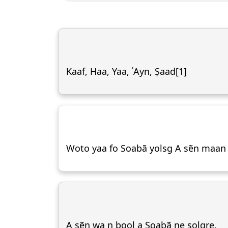
Kaaf, Haa, Yaa, ʿAyn, Ṣaad[1]
Woto yaa fo Soabã yolsg A sẽn maan 
A sẽn wa n bool a Soabã ne solgre.