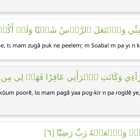
نِّي وَٱشۡتَعَلَ ٱلرَّأۡسُ شَيۡبٗا وَلَمۡ أَكُنۢ بِدُع
, tɩ mam zugã puk ne peelem; m Soaba! m pa yɩ n k
ءِي وَكَانَتِ ٱمۡرَأَتِي عَاقِرٗا فَهَبۡ لِي مِن لَّدُن
um poorẽ, lɑ mam pagã yaa pʋg-kir n pa rogdẽ ye, 
بَۖ وَٱجۡعَلۡهُ رَبِّ رَضِيّٗا [٦