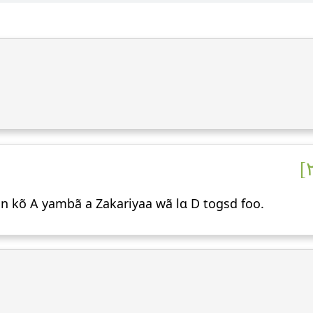
n kõ A yambã a Zakariyaa wã lɑ D togsd foo.