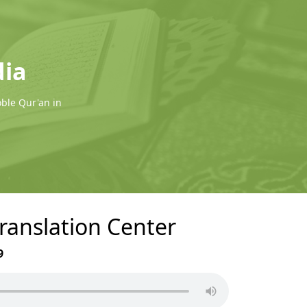
dia
oble Qur'an in
ranslation Center
9