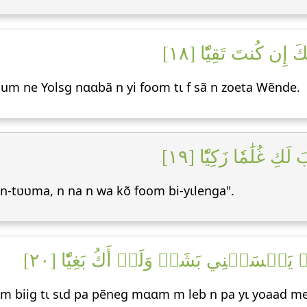
 إِن كُنتَ تَقِيّٗا [١٨
um ne Yolsg nɑɑbã n yi foom tɩ f sã n zoeta Wẽnde.
لَكِ غُلَٰمٗا زَكِيّٗا [١٩
ẽn-tʋʋma, n na n wa kõ foom bi-yɩlenga".
َمۡ يَمۡسَسۡنِي بَشَرٞ وَلَمۡ أَكُ بَغِيّٗا [٢٠
am biig tɩ sɩd pa pẽneg mɑɑm m leb n pa yɩ yoaad m