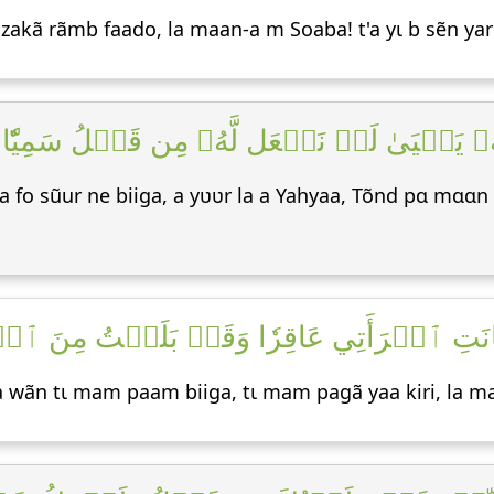
 zakã rãmb faado, la maan-a m Soaba! t'a yɩ b sẽn ya
ٍ ٱسۡمُهُۥ يَحۡيَىٰ لَمۡ نَجۡعَل لَّهُۥ مِن قَبۡلُ سَمِيّٗا [
a fo sũur ne biiga, a yʋʋr la a Yahyaa, Tõnd pɑ mɑɑn
وَكَانَتِ ٱمۡرَأَتِي عَاقِرٗا وَقَدۡ بَلَغۡتُ مِنَ ٱلۡكِبَ
ɩta wãn tɩ mam paam biiga, tɩ mam pagã yaa kiri, la 