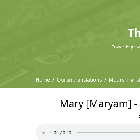
Th
Towards provi
Home
Quran translations
Moore Transl
Mary [Maryam] - 