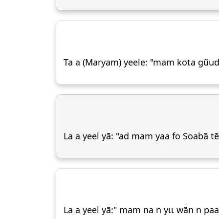
Ta a (Maryam) yeele: "mam kota gũud
La a yeel yã: "ad mam yaa fo Soabã t
La a yeel yã:" mam na n yɩɩ wãn n pa