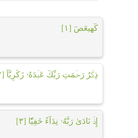
كٓهيعٓصٓ [١]
ذِكۡرُ رَحۡمَتِ رَبِّكَ عَبۡدَهُۥ زَكَرِيَّآ [٢]
إِذۡ نَادَىٰ رَبَّهُۥ نِدَآءً خَفِيّٗا [٣]