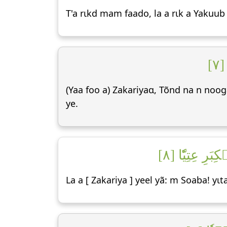
T'a rɩkd mam faado, la a rɩk a Yakuub
٧
(Yaa foo a) Zakariyaɑ, Tõnd na n noog
ye.
رِ عِتِيّٗا [٨
La a [ Zakariya ] yeel yã: m Soaba! y