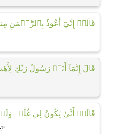
قَالَتۡ إِنِّيٓ أَعُوذُ بِٱلرَّحۡمَٰنِ مِنكَ]
قَالَ إِنَّمَآ أَنَا۠ رَسُولُ رَبِّكِ لِأَهَبَ ]
قَالَتۡ أَنَّىٰ يَكُونُ لِي غُلَٰمٞ وَل]
e?"