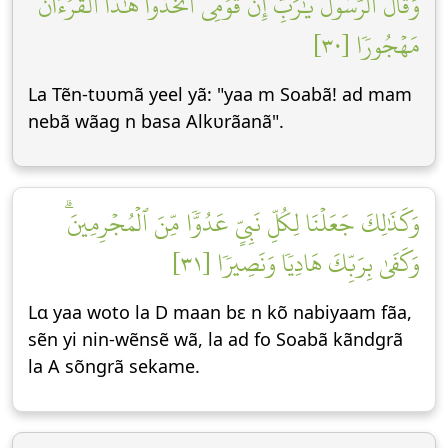
وَقَالَ ٱلرَّسُولُ يَٰرَبِّ إِنَّ قَوۡمِي ٱتَّخَذُواْ هَٰذَا ٱلۡقُرۡءَانَ
مَهۡجُورٗا [٣٠]
La Tẽn-tʋʋmã yeel yã: "yaa m Soabã! ad mam
nebã wãag n basa Alkʋrãanã".
وَكَذَٰلِكَ جَعَلۡنَا لِكُلِّ نَبِيٍّ عَدُوّٗا مِّنَ ٱلۡمُجۡرِمِينَۗ
وَكَفَىٰ بِرَبِّكَ هَادِيٗا وَنَصِيرٗا [٣١]
Lɑ yaa woto la D maan bε n kõ nabiyaam fãa,
sẽn yi nin-wẽnsẽ wã, la ad fo Soabã kãndgrã
la A sõngrã sekame.