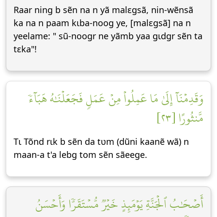
Raar ning b sẽn na n yã malεgsã, nin-wẽnsã
ka na n paam kɩba-noog ye, [malεgsã] na n
yeelame: " sũ-noogr ne yãmb yaa gɩdgr sẽn ta
tεka"!
وَقَدِمۡنَآ إِلَىٰ مَا عَمِلُواْ مِنۡ عَمَلٖ فَجَعَلۡنَٰهُ هَبَآءٗ
مَّنثُورًا [٢٣]
Tɩ Tõnd rɩk b sẽn da tʋm (dũni kaanẽ wã) n
maan-a t'a lebg tom sẽn sãeege.
أَصۡحَٰبُ ٱلۡجَنَّةِ يَوۡمَئِذٍ خَيۡرٞ مُّسۡتَقَرّٗا وَأَحۡسَنُ