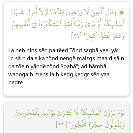
۞ وَقَالَ ٱلَّذِينَ لَا يَرۡجُونَ لِقَآءَنَا لَوۡلَآ أُنزِلَ عَلَيۡنَا
ٱلۡمَلَٰٓئِكَةُ أَوۡ نَرَىٰ رَبَّنَاۗ لَقَدِ ٱسۡتَكۡبَرُواْ فِيٓ أَنفُسِهِمۡ
وَعَتَوۡ عُتُوّٗا كَبِيرٗا [٢١]
La neb nins sẽn pa tẽed Tõnd sεgbã yeel yã:
"b sã n da sika tõnd nengẽ malεgs maa d sã n
da tõe n yãndẽ tõnd Soabã"; ad bãmbã
waooga b mens la b kedg kedgr sẽn yaa
bedre.
يَوۡمَ يَرَوۡنَ ٱلۡمَلَٰٓئِكَةَ لَا بُشۡرَىٰ يَوۡمَئِذٖ لِّلۡمُجۡرِمِينَ
وَيَقُولُونَ حِجۡرٗا مَّحۡجُورٗا [٢٢]