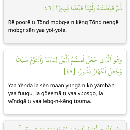
ثُمَّ قَبَضۡنَٰهُ إِلَيۡنَا قَبۡضٗا يَسِيرٗا [٤٦]
Rẽ poorẽ tɩ Tõnd mobg-a n kẽng Tõnd nengẽ
mobgr sẽn yaa yol-yole.
وَهُوَ ٱلَّذِي جَعَلَ لَكُمُ ٱلَّيۡلَ لِبَاسٗا وَٱلنَّوۡمَ سُبَاتٗا
وَجَعَلَ ٱلنَّهَارَ نُشُورٗا [٤٧]
Yaa Yẽnda la sẽn maan yʋngã n kõ yãmbã tɩ
yaa fuugu, la gõeemã tɩ yaa vʋʋsgo, la
wĩndgã tɩ yaa lebg-n-kẽng tʋʋma.