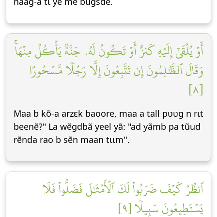
naag-a tɩ yẽ me bugsdẽ.
أَوۡ يُلۡقَىٰٓ إِلَيۡهِ كَنزٌ أَوۡ تَكُونُ لَهُۥ جَنَّةٞ يَأۡكُلُ مِنۡهَاۚ
وَقَالَ ٱلظَّٰلِمُونَ إِن تَتَّبِعُونَ إِلَّا رَجُلٗا مَّسۡحُورًا
[٨]
Maa b kõ-a arzεk baoore, maa a tall pʋʋg n rɩt
beenẽ?" La wẽgdbã yeel yã: "ad yãmb pa tũud
rẽnda rao b sẽn maan tɩɩm''.
ٱنظُرۡ كَيۡفَ ضَرَبُواْ لَكَ ٱلۡأَمۡثَٰلَ فَضَلُّواْ فَلَا
يَسۡتَطِيعُونَ سَبِيلٗا [٩]