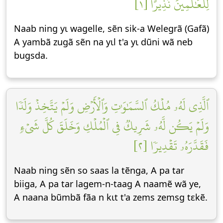
لِلۡعَٰلَمِينَ نَذِيرًا [١]
Naab ning yɩ wagelle, sẽn sik-a Welegrã (Gafã)
A yambã zugã sẽn na yɩl t'a yɩ dũni wã neb
bugsda.
ٱلَّذِي لَهُۥ مُلۡكُ ٱلسَّمَٰوَٰتِ وَٱلۡأَرۡضِ وَلَمۡ يَتَّخِذۡ وَلَدٗا
وَلَمۡ يَكُن لَّهُۥ شَرِيكٞ فِي ٱلۡمُلۡكِ وَخَلَقَ كُلَّ شَيۡءٖ
فَقَدَّرَهُۥ تَقۡدِيرٗا [٢]
Naab ning sẽn so saas la tẽnga, A pa tar
biiga, A pa tar lagem-n-taag A naamẽ wã ye,
A naana bũmbã fãa n kɩt t'a zems zemsg tεkẽ.