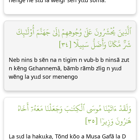
nengẽ ne sɩd la welgr sẽn yɩɩd sõma.
ٱلَّذِينَ يُحۡشَرُونَ عَلَىٰ وُجُوهِهِمۡ إِلَىٰ جَهَنَّمَ أُوْلَٰٓئِكَ
شَرّٞ مَّكَانٗا وَأَضَلُّ سَبِيلٗا [٣٤]
Neb nins b sẽn na n tigim n vub-b b ninsã zut
n kẽng Gεhannemã, bãmb rãmb zĩig n yɩɩd
wẽng la yɩɩd sor menengo
وَلَقَدۡ ءَاتَيۡنَا مُوسَى ٱلۡكِتَٰبَ وَجَعَلۡنَا مَعَهُۥٓ أَخَاهُ
هَٰرُونَ وَزِيرٗا [٣٥]
La sɩd la hakɩɩka, Tõnd kõo a Musa Gafã la D