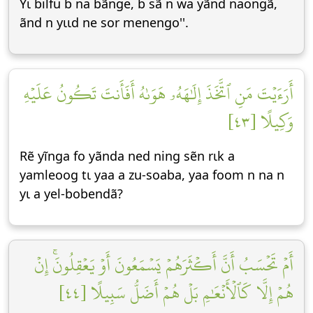
Yɩ bilfu b na bãnge, b sã n wa yãnd naongã,
ãnd n yɩɩd ne sor menengo''.
أَرَءَيۡتَ مَنِ ٱتَّخَذَ إِلَٰهَهُۥ هَوَىٰهُ أَفَأَنتَ تَكُونُ عَلَيۡهِ
وَكِيلًا [٤٣]
Rẽ yĩnga fo yãnda ned ning sẽn rɩk a
yamleoog tɩ yaa a zu-soaba, yaa foom n na n
yɩ a yel-bobendã?
أَمۡ تَحۡسَبُ أَنَّ أَكۡثَرَهُمۡ يَسۡمَعُونَ أَوۡ يَعۡقِلُونَۚ إِنۡ
هُمۡ إِلَّا كَٱلۡأَنۡعَٰمِ بَلۡ هُمۡ أَضَلُّ سَبِيلًا [٤٤]