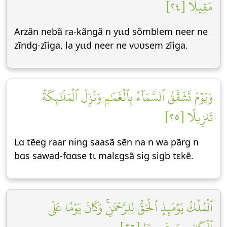
مَقِيلٗا [٢٤]
Arzãn nebã ra-kãngã n yɩɩd sõmblem neer ne
zĩndg-zĩiga, la yɩɩd neer ne vʋʋsem zĩiga.
وَيَوۡمَ تَشَقَّقُ ٱلسَّمَآءُ بِٱلۡغَمَٰمِ وَنُزِّلَ ٱلۡمَلَٰٓئِكَةُ
تَنزِيلًا [٢٥]
Lɑ tẽeg raar ning saasã sẽn na n wa pãrg n
bɑs sawad-fɑɑse tɩ malεgsã sig sigb tεkẽ.
ٱلۡمُلۡكُ يَوۡمَئِذٍ ٱلۡحَقُّ لِلرَّحۡمَٰنِۚ وَكَانَ يَوۡمًا عَلَى