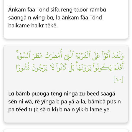
Ãnkam fãa Tõnd sifɑ reng-tɑoor rãmbɑ
sãɑngã n wing-bɑ, la ãnkam fãa Tõnd
halkame halkr tẽkẽ.
وَلَقَدۡ أَتَوۡاْ عَلَى ٱلۡقَرۡيَةِ ٱلَّتِيٓ أُمۡطِرَتۡ مَطَرَ ٱلسَّوۡءِۚ
أَفَلَمۡ يَكُونُواْ يَرَوۡنَهَاۚ بَلۡ كَانُواْ لَا يَرۡجُونَ نُشُورٗا
[٤٠]
Lɑ bãmb pɩʋʋga tẽng ningã zu-beed saagã
sẽn ni wã, rẽ yĩnga b pa yã-a-la, bãmbã pʋs n
pa tẽed tɩ (b sã n ki) b na n yik-b lame ye.