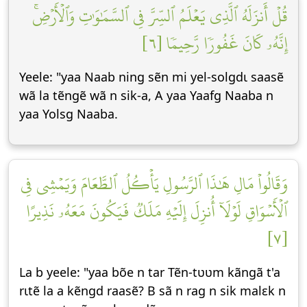
قُلۡ أَنزَلَهُ ٱلَّذِي يَعۡلَمُ ٱلسِّرَّ فِي ٱلسَّمَٰوَٰتِ وَٱلۡأَرۡضِۚ
إِنَّهُۥ كَانَ غَفُورٗا رَّحِيمٗا [٦]
Yeele: "yaa Naab ning sẽn mi yel-solgdɩ saasẽ
wã la tẽngẽ wã n sik-a, A yaa Yaafg Naaba n
yaa Yolsg Naaba.
وَقَالُواْ مَالِ هَٰذَا ٱلرَّسُولِ يَأۡكُلُ ٱلطَّعَامَ وَيَمۡشِي فِي
ٱلۡأَسۡوَاقِ لَوۡلَآ أُنزِلَ إِلَيۡهِ مَلَكٞ فَيَكُونَ مَعَهُۥ نَذِيرًا
[٧]
La b yeele: "yaa bõe n tar Tẽn-tʋʋm kãngã t'a
rɩtẽ la a kẽngd raasẽ? B sã n rag n sik malεk n