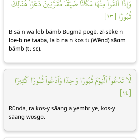
وَإِذَآ أُلۡقُواْ مِنۡهَا مَكَانٗا ضَيِّقٗا مُّقَرَّنِينَ دَعَوۡاْ هُنَالِكَ
ثُبُورٗا [١٣]
B sã n wa lob bãmb Bugmã pʋgẽ, zĩ-sẽkẽ n
loe-b ne taaba, la b na n kos tɩ (Wẽnd) sãɑm
bãmb (tɩ sε).
لَّا تَدۡعُواْ ٱلۡيَوۡمَ ثُبُورٗا وَٰحِدٗا وَٱدۡعُواْ ثُبُورٗا كَثِيرٗا
[١٤]
Rũnda, ra kos-y sãang a yembr ye, kos-y
sãang wʋsgo.