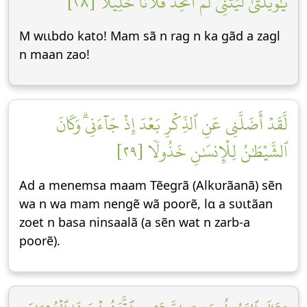
يَٰوَيۡلَتَىٰ لَيۡتَنِي لَمۡ أَتَّخِذۡ فُلَانًا خَلِيلٗا [٢٨]
M wɩɩbdo kato! Mam sã n rag n ka gãd a zagl
n maan zao!
لَّقَدۡ أَضَلَّنِي عَنِ ٱلذِّكۡرِ بَعۡدَ إِذۡ جَآءَنِيۗ وَكَانَ
ٱلشَّيۡطَٰنُ لِلۡإِنسَٰنِ خَذُولٗا [٢٩]
Ad a menemsa maam Tẽegrã (Alkʋrãanã) sẽn
wa n wa mam nengẽ wã poorẽ, lɑ a sʋɩtãan
zoet n basa ninsaalã (a sẽn wat n zarb-a
poorẽ).