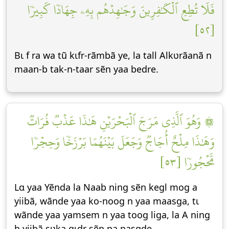
فَلَا تُطِعِ ٱلۡكَٰفِرِينَ وَجَٰهِدۡهُم بِهِۦ جِهَادٗا كَبِيرٗا
[٥٢]
Bɩ f ra wa tũ kɩfr-rãmbã ye, la tall Alkʋrãanã n
maan-b tak-n-taar sẽn yaa bedre.
۞ وَهُوَ ٱلَّذِي مَرَجَ ٱلۡبَحۡرَيۡنِ هَٰذَا عَذۡبٞ فُرَاتٞ
وَهَٰذَا مِلۡحٌ أُجَاجٞ وَجَعَلَ بَيۡنَهُمَا بَرۡزَخٗا وَحِجۡرٗا
مَّحۡجُورٗا [٥٣]
Lɑ yaa Yẽnda la Naab ning sẽn kegl mog a
yiibã, wãnde yaa ko-noog n yaa maasga, tɩ
wãnde yaa yamsem n yaa toog liga, la A ning
b yiibã sʋka gɩdr sẽn pa pasgde.