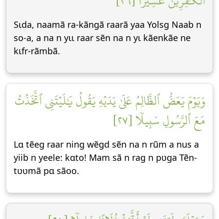
ٱلۡكَٰفِرِينَ عَسِيرٗا [٢٦]
Sɩda, naamã ra-kãngã raarã yaa Yolsg Naab n
so-a, a na n yɩɩ raar sẽn na n yɩ kãenkãe ne
kɩfr-rãmbã.
وَيَوۡمَ يَعَضُّ ٱلظَّالِمُ عَلَىٰ يَدَيۡهِ يَقُولُ يَٰلَيۡتَنِي ٱتَّخَذۡتُ
مَعَ ٱلرَّسُولِ سَبِيلٗا [٢٧]
Lɑ tẽeg raar ning wẽgd sẽn na n rũm a nus a
yiib n yeele: kɑto! Mam sã n rag n pʋga Tẽn-
tʋʋmã pɑ sãoo.