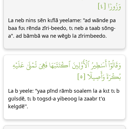
وَزُورٗا [٤]
La neb nins sẽn kɩflã yeelame: "ad wãnde pa
baa fʋɩ rẽnda zĩri-beedo, tɩ neb a taab sõng-
a". ad bãmbã wa ne wẽgb la zĩrimbeedo.
وَقَالُوٓاْ أَسَٰطِيرُ ٱلۡأَوَّلِينَ ٱكۡتَتَبَهَا فَهِيَ تُمۡلَىٰ عَلَيۡهِ
بُكۡرَةٗ وَأَصِيلٗا [٥]
La b yeele: "yaa pĩnd rãmb soalem la a kɩt tɩ b
gʋlsdẽ, tɩ b togsd-a yibeoog la zaabr t'ɑ
kelgdẽ''.