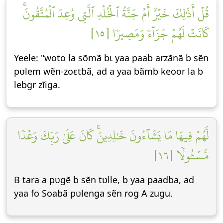
قُلۡ أَذَٰلِكَ خَيۡرٌ أَمۡ جَنَّةُ ٱلۡخُلۡدِ ٱلَّتِي وُعِدَ ٱلۡمُتَّقُونَۚ
كَانَتۡ لَهُمۡ جَزَآءٗ وَمَصِيرٗا [١٥]
Yeele: "woto la sõmã bɩ yaa paab arzãnã b sẽn
pʋlem wẽn-zoεtbã, ad a yaa bãmb keoor la b
lebgr zĩiga.
لَّهُمۡ فِيهَا مَا يَشَآءُونَ خَٰلِدِينَۚ كَانَ عَلَىٰ رَبِّكَ وَعۡدٗا
مَّسۡـُٔولٗا [١٦]
B tara a pʋgẽ b sẽn tʋlle, b yaa paadba, ad
yaa fo Soabã pʋlenga sẽn rog A zugu.