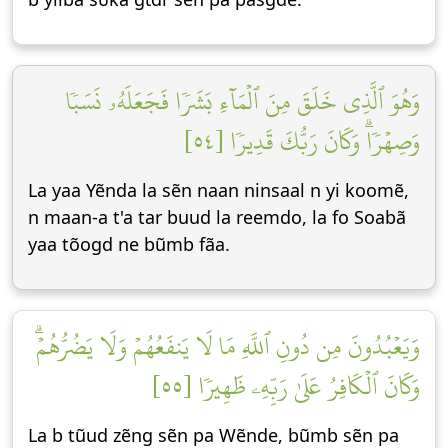
وَهُوَ ٱلَّذِي خَلَقَ مِنَ ٱلۡمَآءِ بَشَرٗا فَجَعَلَهُۥ نَسَبٗا
وَصِهۡرٗاۗ وَكَانَ رَبُّكَ قَدِيرٗا [٥٤]
La yaa Yẽnda la sẽn naan ninsaal n yi koomẽ,
n maan-a t'a tar buud la reemdo, la fo Soabã
yaa tõogd ne bũmb fãa.
وَيَعۡبُدُونَ مِن دُونِ ٱللَّهِ مَا لَا يَنفَعُهُمۡ وَلَا يَضُرُّهُمۡۗ
وَكَانَ ٱلۡكَافِرُ عَلَىٰ رَبِّهِۦ ظَهِيرٗا [٥٥]
La b tũud zẽng sẽn pa Wẽnde, bũmb sẽn pa