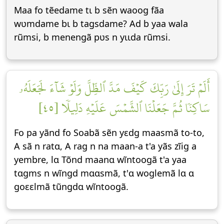
Maa fo tẽedame tɩ b sẽn waoog fãa
wʋmdame bɩ b tagsdame? Ad b yaa wala
rũmsi, b menengã pʋs n yɩɩda rũmsi.
أَلَمۡ تَرَ إِلَىٰ رَبِّكَ كَيۡفَ مَدَّ ٱلظِّلَّ وَلَوۡ شَآءَ لَجَعَلَهُۥ
سَاكِنٗا ثُمَّ جَعَلۡنَا ٱلشَّمۡسَ عَلَيۡهِ دَلِيلٗا [٤٥]
Fo pa yãnd fo Soabã sẽn yεdg maasmã to-to,
A sã n ratɑ, A rag n na maan-a t'a yãs zĩig a
yembre, lɑ Tõnd maanɑ wĩntoogã t'a yaa
tɑgms n wĩngd mɑɑsmã, t'ɑ woglemã lɑ ɑ
goεεlmã tũngdɑ wĩntoogã.