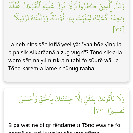
وَقَالَ ٱلَّذِينَ كَفَرُواْ لَوۡلَا نُزِّلَ عَلَيۡهِ ٱلۡقُرۡءَانُ جُمۡلَةٗ
وَٰحِدَةٗۚ كَذَٰلِكَ لِنُثَبِّتَ بِهِۦ فُؤَادَكَۖ وَرَتَّلۡنَٰهُ تَرۡتِيلٗا
[٣٢]
La neb nins sẽn kɩflã yeel yã: "yaa bõe yĩng la
b pa sik Alkʋrãanã a zug vugri"? Tõnd sik-a-la
woto sẽn na yɩl n rɩk-a n tabl fo sũurẽ wã, la
Tõnd karem-a lame n tũnug taaba.
وَلَا يَأۡتُونَكَ بِمَثَلٍ إِلَّا جِئۡنَٰكَ بِٱلۡحَقِّ وَأَحۡسَنَ
تَفۡسِيرًا [٣٣]
B pa wat ne bilgr rẽndame tɩ Tõnd waa ne fo