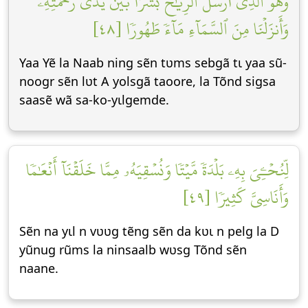
وَهُوَ ٱلَّذِيٓ أَرۡسَلَ ٱلرِّيَٰحَ بُشۡرَۢا بَيۡنَ يَدَيۡ رَحۡمَتِهِۦۚ
وَأَنزَلۡنَا مِنَ ٱلسَّمَآءِ مَآءٗ طَهُورٗا [٤٨]
Yaa Yẽ la Naab ning sẽn tʋms sebgã tɩ yaa sũ-
noogr sẽn lʋt A yolsgã taoore, la Tõnd sigsa
saasẽ wã sa-ko-yɩlgemde.
لِّنُحۡـِۧيَ بِهِۦ بَلۡدَةٗ مَّيۡتٗا وَنُسۡقِيَهُۥ مِمَّا خَلَقۡنَآ أَنۡعَٰمٗا
وَأَنَاسِيَّ كَثِيرٗا [٤٩]
Sẽn na yɩl n vʋʋg tẽng sẽn da kʋɩ n pelg la D
yũnug rũms la ninsaalb wʋsg Tõnd sẽn
naane.