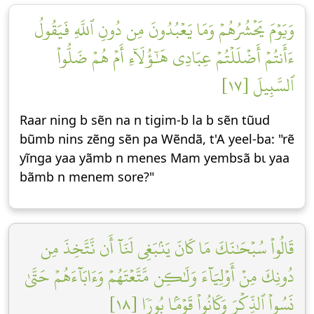
وَيَوۡمَ يَحۡشُرُهُمۡ وَمَا يَعۡبُدُونَ مِن دُونِ ٱللَّهِ فَيَقُولُ
ءَأَنتُمۡ أَضۡلَلۡتُمۡ عِبَادِي هَٰٓؤُلَآءِ أَمۡ هُمۡ ضَلُّواْ
ٱلسَّبِيلَ [١٧]
Raar ning b sẽn na n tigim-b la b sẽn tũud
bũmb nins zẽng sẽn pa Wẽndã, t'A yeel-ba: "rẽ
yĩnga yaa yãmb n menes Mam yembsã bɩ yaa
bãmb n menem sore?"
قَالُواْ سُبۡحَٰنَكَ مَا كَانَ يَنۢبَغِي لَنَآ أَن نَّتَّخِذَ مِن
دُونِكَ مِنۡ أَوۡلِيَآءَ وَلَٰكِن مَّتَّعۡتَهُمۡ وَءَابَآءَهُمۡ حَتَّىٰ
نَسُواْ ٱلذِّكۡرَ وَكَانُواْ قَوۡمَۢا بُورٗا [١٨]