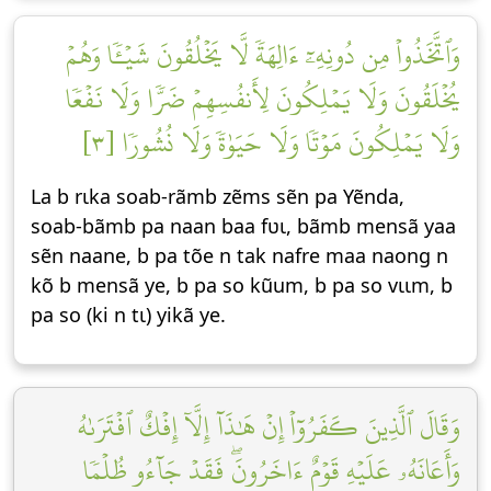
وَٱتَّخَذُواْ مِن دُونِهِۦٓ ءَالِهَةٗ لَّا يَخۡلُقُونَ شَيۡـٔٗا وَهُمۡ
يُخۡلَقُونَ وَلَا يَمۡلِكُونَ لِأَنفُسِهِمۡ ضَرّٗا وَلَا نَفۡعٗا
وَلَا يَمۡلِكُونَ مَوۡتٗا وَلَا حَيَوٰةٗ وَلَا نُشُورٗا [٣]
La b rɩka soab-rãmb zẽms sẽn pa Yẽnda,
soab-bãmb pa naan baa fʋɩ, bãmb mensã yaa
sẽn naane, b pa tõe n tak nafre maa naong n
kõ b mensã ye, b pa so kũum, b pa so vɩɩm, b
pa so (ki n tɩ) yikã ye.
وَقَالَ ٱلَّذِينَ كَفَرُوٓاْ إِنۡ هَٰذَآ إِلَّآ إِفۡكٌ ٱفۡتَرَىٰهُ
وَأَعَانَهُۥ عَلَيۡهِ قَوۡمٌ ءَاخَرُونَۖ فَقَدۡ جَآءُو ظُلۡمٗا