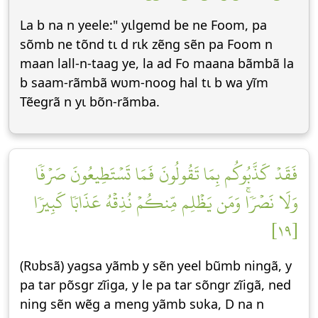
La b na n yeele:" yɩlgemd be ne Foom, pa
sõmb ne tõnd tɩ d rɩk zẽng sẽn pa Foom n
maan lall-n-taag ye, la ad Fo maana bãmbã la
b saam-rãmbã wʋm-noog hal tɩ b wa yĩm
Tẽegrã n yɩ bõn-rãmba.
فَقَدۡ كَذَّبُوكُم بِمَا تَقُولُونَ فَمَا تَسۡتَطِيعُونَ صَرۡفٗا
وَلَا نَصۡرٗاۚ وَمَن يَظۡلِم مِّنكُمۡ نُذِقۡهُ عَذَابٗا كَبِيرٗا
[١٩]
(Rʋbsã) yagsa yãmb y sẽn yeel bũmb ningã, y
pa tar põsgr zĩiga, y le pa tar sõngr zĩigã, ned
ning sẽn wẽg a meng yãmb sʋka, D na n