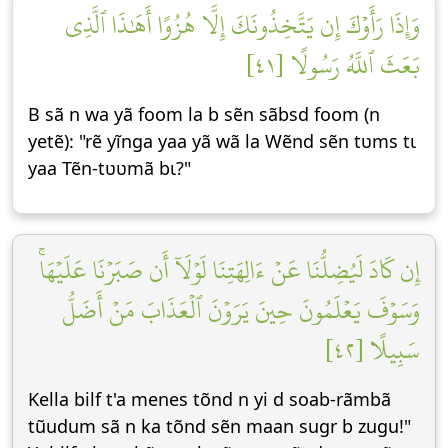
وَإِذَا رَأَوۡكَ إِن يَتَّخِذُونَكَ إِلَّا هُزُوًا أَهَٰذَا ٱلَّذِي
بَعَثَ ٱللَّهُ رَسُولًا [٤١]
B sã n wa yã foom la b sẽn sãbsd foom (n
yetẽ): "rẽ yĩnga yaa yã wã la Wẽnd sẽn tʋms tɩ
yaa Tẽn-tʋʋmã bɩ?"
إِن كَادَ لَيُضِلُّنَا عَنۡ ءَالِهَتِنَا لَوۡلَآ أَن صَبَرۡنَا عَلَيۡهَاۚ
وَسَوۡفَ يَعۡلَمُونَ حِينَ يَرَوۡنَ ٱلۡعَذَابَ مَنۡ أَضَلُّ
سَبِيلًا [٤٢]
Kella bilf t'a menes tõnd n yi d soab-rãmbã
tũudum sã n ka tõnd sẽn maan sugr b zugu!"