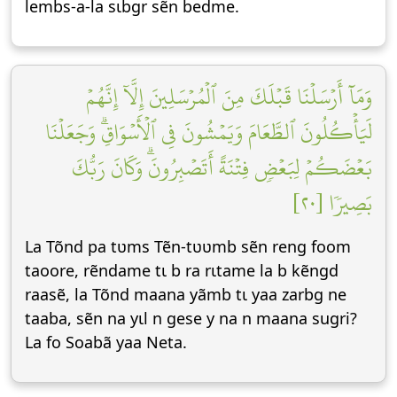
lembs-a-la sɩbgr sẽn bedme.
وَمَآ أَرۡسَلۡنَا قَبۡلَكَ مِنَ ٱلۡمُرۡسَلِينَ إِلَّآ إِنَّهُمۡ
لَيَأۡكُلُونَ ٱلطَّعَامَ وَيَمۡشُونَ فِي ٱلۡأَسۡوَاقِۗ وَجَعَلۡنَا
بَعۡضَكُمۡ لِبَعۡضٖ فِتۡنَةً أَتَصۡبِرُونَۗ وَكَانَ رَبُّكَ
بَصِيرٗا [٢٠]
La Tõnd pa tʋms Tẽn-tʋʋmb sẽn reng foom
taoore, rẽndame tɩ b ra rɩtame la b kẽngd
raasẽ, la Tõnd maana yãmb tɩ yaa zarbg ne
taaba, sẽn na yɩl n gese y na n maana sugri?
La fo Soabã yaa Neta.