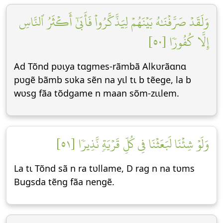
وَلَقَدۡ صَرَّفۡنَٰهُ بَيۡنَهُمۡ لِيَذَّكَّرُواْ فَأَبَىٰٓ أَكۡثَرُ ٱلنَّاسِ
إِلَّا كُفُورٗا [٥٠]
Ad Tõnd pʋɩya tɑgmes-rãmbã Alkʋrãɑnɑ
pʋgẽ bãmb sʋka sẽn na yɩl tɩ b tẽege, la b
wʋsg fãa tõdgame n maan sõm-zɩɩlem.
وَلَوۡ شِئۡنَا لَبَعَثۡنَا فِي كُلِّ قَرۡيَةٖ نَّذِيرٗا [٥١]
La tɩ Tõnd sã n ra tʋllame, D rag n na tʋms
Bugsda tẽng fãa nengẽ.