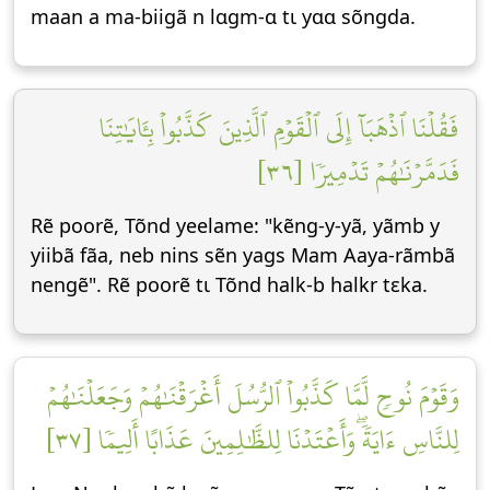
maan a ma-biigã n lɑgm-ɑ tɩ yɑɑ sõngda.
فَقُلۡنَا ٱذۡهَبَآ إِلَى ٱلۡقَوۡمِ ٱلَّذِينَ كَذَّبُواْ بِـَٔايَٰتِنَا
فَدَمَّرۡنَٰهُمۡ تَدۡمِيرٗا [٣٦]
Rẽ poorẽ, Tõnd yeelame: "kẽng-y-yã, yãmb y
yiibã fãa, neb nins sẽn yags Mam Aaya-rãmbã
nengẽ". Rẽ poorẽ tɩ Tõnd halk-b halkr tεka.
وَقَوۡمَ نُوحٖ لَّمَّا كَذَّبُواْ ٱلرُّسُلَ أَغۡرَقۡنَٰهُمۡ وَجَعَلۡنَٰهُمۡ
لِلنَّاسِ ءَايَةٗۖ وَأَعۡتَدۡنَا لِلظَّٰلِمِينَ عَذَابًا أَلِيمٗا [٣٧]