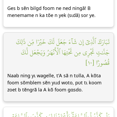
Ges b sẽn bilgd foom ne ned ningã! B
menemame n ka tõe n yek (sɩdã) sor ye.
تَبَارَكَ ٱلَّذِيٓ إِن شَآءَ جَعَلَ لَكَ خَيۡرٗا مِّن ذَٰلِكَ
جَنَّٰتٖ تَجۡرِي مِن تَحۡتِهَا ٱلۡأَنۡهَٰرُ وَيَجۡعَل لَّكَ
قُصُورَۢا [١٠]
Naab ning yɩ wagelle, t'A sã n tʋlla, A kõta
foom sõmblem sẽn yɩɩd woto, pʋt tɩ koom
zoet b tẽngrã la A kõ foom gɑsdo.
بَلۡ كَذَّبُواْ بِٱلسَّاعَةِۖ وَأَعۡتَدۡنَا لِمَن كَذَّبَ بِٱلسَّاعَةِ