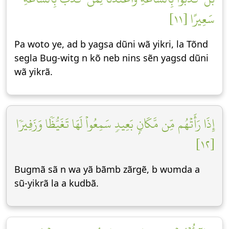
سَعِيرًا [١١]
Pa woto ye, ad b yagsa dũni wã yikri, la Tõnd
segla Bug-witg n kõ neb nins sẽn yagsd dũni
wã yikrã.
إِذَا رَأَتۡهُم مِّن مَّكَانِۭ بَعِيدٖ سَمِعُواْ لَهَا تَغَيُّظٗا وَزَفِيرٗا
[١٢]
Bugmã sã n wa yã bãmb zãrgẽ, b wʋmda a
sũ-yikrã la a kudbã.