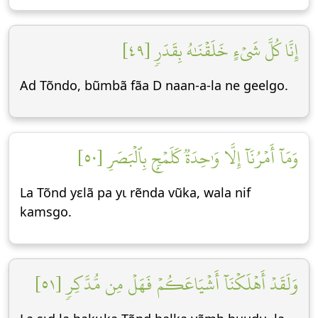
إِنَّا كُلَّ شَيۡءٍ خَلَقۡنَٰهُ بِقَدَرٖ [٤٩]
Ad Tõndo, bũmbã fãa D naan-a-la ne geelgo.
وَمَآ أَمۡرُنَآ إِلَّا وَٰحِدَةٞ كَلَمۡحِۭ بِٱلۡبَصَرِ [٥٠]
La Tõnd yεlã pa yɩ rẽnda vũka, wala nif
kamsgo.
وَلَقَدۡ أَهۡلَكۡنَآ أَشۡيَاعَكُمۡ فَهَلۡ مِن مُّدَّكِرٖ [٥١]