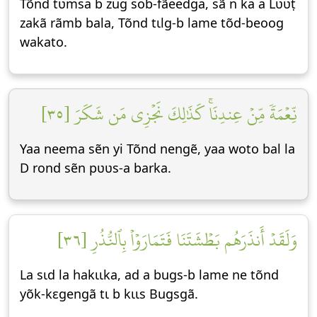
Tõnd tʋmsa b zug sob-fãeedga, sã n ka a Lʋʋṭ
zakã rãmb bala, Tõnd tɩlg-b lame tõd-beoog
wakato.
نِّعۡمَةٗ مِّنۡ عِندِنَاۚ كَذَٰلِكَ نَجۡزِي مَن شَكَرَ [٣٥]
Yaa neema sẽn yi Tõnd nengẽ, yaa woto bal la
D rond sẽn pʋʋs-a barka.
وَلَقَدۡ أَنذَرَهُم بَطۡشَتَنَا فَتَمَارَوۡاْ بِٱلنُّذُرِ [٣٦]
La sɩd la hakɩɩka, ad a bugs-b lame ne tõnd
yõk-kεgengã tɩ b kɩɩs Bugsgã.