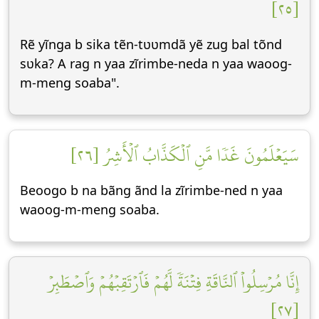
[٢٥]
Rẽ yĩnga b sika tẽn-tʋʋmdã yẽ zug bal tõnd
sʋka? A rag n yaa zĩrimbe-neda n yaa waoog-
m-meng soaba".
سَيَعۡلَمُونَ غَدٗا مَّنِ ٱلۡكَذَّابُ ٱلۡأَشِرُ [٢٦]
Beoogo b na bãng ãnd la zĩrimbe-ned n yaa
waoog-m-meng soaba.
إِنَّا مُرۡسِلُواْ ٱلنَّاقَةِ فِتۡنَةٗ لَّهُمۡ فَٱرۡتَقِبۡهُمۡ وَٱصۡطَبِرۡ
[٢٧]