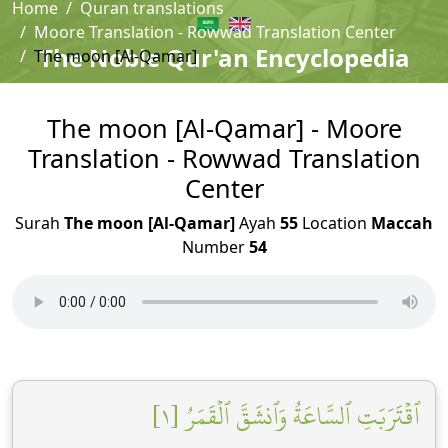
Home
Quran translations
Moore Translation - Rowwad Translation Center
The Noble Qur'an Encyclopedia
The moon [Al-Qamar]
The moon [Al-Qamar] - Moore
Translation - Rowwad Translation
Center
Surah
The moon [Al-Qamar]
Ayah
55
Location
Maccah
Number
54
ٱقۡتَرَبَتِ ٱلسَّاعَةُ وَٱنشَقَّ ٱلۡقَمَرُ [١]