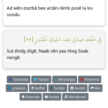
Ad wẽn-zoεtbã bee arzãn-rãmb pʋsẽ la ko-
soodo.
فِي مَقۡعَدِ صِدۡقٍ عِندَ مَلِيكٖ مُّقۡتَدِرِۭ [٥٥]
Sɩd zĩndg zĩigẽ, Naab sẽn yaa tõog Soab
nengẽ.
Facebook
Twitter
WhatsApp
Pinterest
LinkedIn
Buffer
Tumblr
Reddit
Mix
Evernote
Pocket
Wordpress