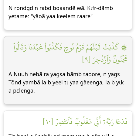
N rondgd n rabd boaandẽ wã. Kɩfr-dãmb
yetame: "yãoã yaa keelem raare"
۞ كَذَّبَتۡ قَبۡلَهُمۡ قَوۡمُ نُوحٖ فَكَذَّبُواْ عَبۡدَنَا وَقَالُواْ
مَجۡنُونٞ وَٱزۡدُجِرَ [٩]
A Nuuh nebã ra yagsa bãmb taoore, n yags
Tõnd yambã la b yeel tɩ yaa gãeenga, la b yɩk
a pεlenga.
فَدَعَا رَبَّهُۥٓ أَنِّي مَغۡلُوبٞ فَٱنتَصِرۡ [١٠]