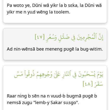
Pa woto ye, Dũni wã yikr la b sεka, la Dũni wã
yikr me n yɩɩd wẽng la toolem.
إِنَّ ٱلۡمُجۡرِمِينَ فِي ضَلَٰلٖ وَسُعُرٖ [٤٧]
Ad nin-wẽnsã bee meneng pʋgẽ la bug-witim.
يَوۡمَ يُسۡحَبُونَ فِي ٱلنَّارِ عَلَىٰ وُجُوهِهِمۡ ذُوقُواْ مَسَّ
سَقَرَ [٤٨]
Raar ning b sẽn na n vuud-b bugmã pʋgẽ b
nemsã zugu "lemb-y Sakar sɩɩsgo".