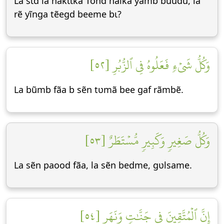
La sɩd la hakɩɩka Tõnd halka yãmb buudu, la
rẽ yĩnga tẽegd beeme bɩ?
وَكُلُّ شَيۡءٖ فَعَلُوهُ فِي ٱلزُّبُرِ [٥٢]
La bũmb fãa b sẽn tʋmã bee gaf rãmbẽ.
وَكُلُّ صَغِيرٖ وَكَبِيرٖ مُّسۡتَطَرٌ [٥٣]
La sẽn paood fãa, la sẽn bedme, gʋlsame.
إِنَّ ٱلۡمُتَّقِينَ فِي جَنَّٰتٖ وَنَهَرٖ [٥٤]