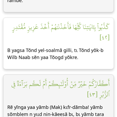
rãmbẽ.
كَذَّبُواْ بِـَٔايَٰتِنَا كُلِّهَا فَأَخَذۡنَٰهُمۡ أَخۡذَ عَزِيزٖ مُّقۡتَدِرٍ
[٤٢]
B yagsa Tõnd yel-soalmã gilli, tɩ Tõnd yõk-b
Wilb Naab sẽn yaa Tõogd yõkre.
أَكُفَّارُكُمۡ خَيۡرٞ مِّنۡ أُوْلَٰٓئِكُمۡ أَمۡ لَكُم بَرَآءَةٞ فِي
ٱلزُّبُرِ [٤٣]
Rẽ yĩnga yaa yãmb (Mak) kɩfr-dãmba! yãmb
sõmblem n yɩɩd nin-kãeesã bɩ, bɩ yãmb tara