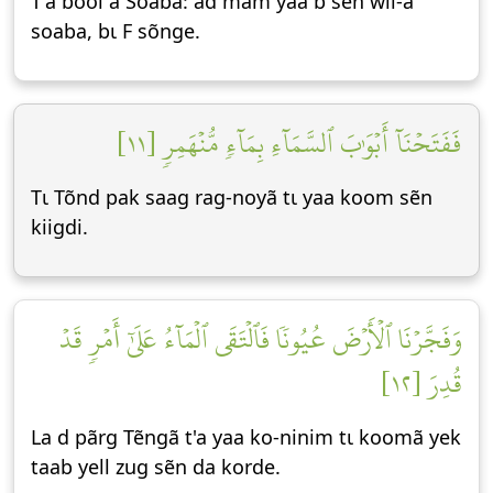
T'a bool a Soabã: ad mam yaa b sẽn wil-a
soaba, bɩ F sõnge.
فَفَتَحۡنَآ أَبۡوَٰبَ ٱلسَّمَآءِ بِمَآءٖ مُّنۡهَمِرٖ [١١]
Tɩ Tõnd pak saag rag-noyã tɩ yaa koom sẽn
kiigdi.
وَفَجَّرۡنَا ٱلۡأَرۡضَ عُيُونٗا فَٱلۡتَقَى ٱلۡمَآءُ عَلَىٰٓ أَمۡرٖ قَدۡ
قُدِرَ [١٢]
La d pãrg Tẽngã t'a yaa ko-ninim tɩ koomã yek
taab yell zug sẽn da korde.