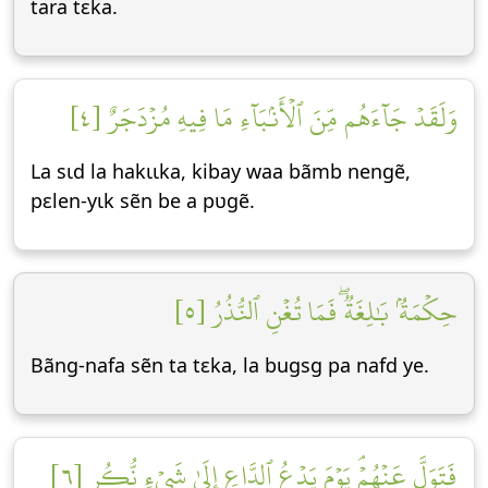
tara tεka.
وَلَقَدۡ جَآءَهُم مِّنَ ٱلۡأَنۢبَآءِ مَا فِيهِ مُزۡدَجَرٌ [٤]
La sɩd la hakɩɩka, kibay waa bãmb nengẽ,
pεlen-yɩk sẽn be a pʋgẽ.
حِكۡمَةُۢ بَٰلِغَةٞۖ فَمَا تُغۡنِ ٱلنُّذُرُ [٥]
Bãng-nafa sẽn ta tεka, la bugsg pa nafd ye.
فَتَوَلَّ عَنۡهُمۡۘ يَوۡمَ يَدۡعُ ٱلدَّاعِ إِلَىٰ شَيۡءٖ نُّكُرٍ [٦]