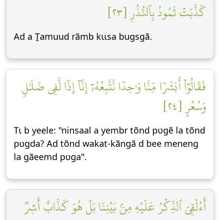
كَذَّبَتۡ ثَمُودُ بِٱلنُّذُرِ [٢٣]
Ad a Ṯamuud rãmb kɩɩsa bugsgã.
فَقَالُوٓاْ أَبَشَرٗا مِّنَّا وَٰحِدٗا نَّتَّبِعُهُۥٓ إِنَّآ إِذٗا لَّفِي ضَلَٰلٖ
وَسُعُرٍ [٢٤]
Tɩ b yeele: "ninsaal a yembr tõnd pʋgẽ la tõnd
pʋgda? Ad tõnd wakat-kãngã d bee meneng
la gãeemd pʋga".
أَءُلۡقِيَ ٱلذِّكۡرُ عَلَيۡهِ مِنۢ بَيۡنِنَا بَلۡ هُوَ كَذَّابٌ أَشِرٞ