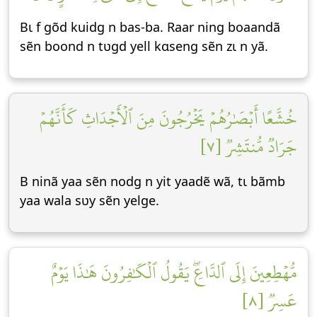
Bɩ f gõd kuidg n bas-ba. Raar ning boaandã
sẽn boond n tʋgd yell kɑseng sẽn zɩ n yã.
خُشَّعًا أَبۡصَٰرُهُمۡ يَخۡرُجُونَ مِنَ ٱلۡأَجۡدَاثِ كَأَنَّهُمۡ
جَرَادٞ مُّنتَشِرٞ [٧]
B ninã yaa sẽn nodg n yit yaadẽ wã, tɩ bãmb
yaa wala sʋy sẽn yelge.
مُّهۡطِعِينَ إِلَى ٱلدَّاعِۖ يَقُولُ ٱلۡكَٰفِرُونَ هَٰذَا يَوۡمٌ
عَسِرٞ [٨]