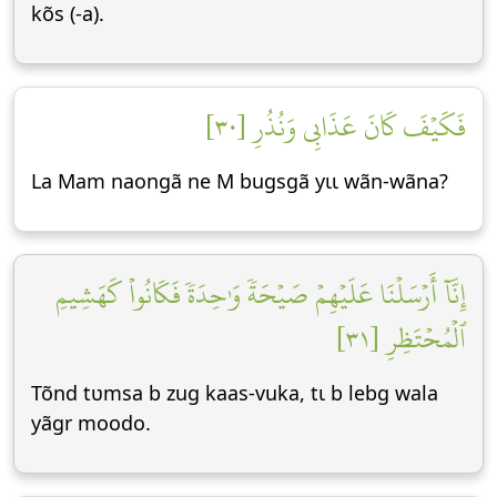
kõs (-a).
فَكَيۡفَ كَانَ عَذَابِي وَنُذُرِ [٣٠]
La Mam naongã ne M bugsgã yɩɩ wãn-wãna?
إِنَّآ أَرۡسَلۡنَا عَلَيۡهِمۡ صَيۡحَةٗ وَٰحِدَةٗ فَكَانُواْ كَهَشِيمِ
ٱلۡمُحۡتَظِرِ [٣١]
Tõnd tʋmsa b zug kaas-vuka, tɩ b lebg wala
yãgr moodo.