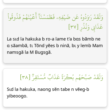
وَلَقَدۡ رَٰوَدُوهُ عَن ضَيۡفِهِۦ فَطَمَسۡنَآ أَعۡيُنَهُمۡ فَذُوقُواْ
عَذَابِي وَنُذُرِ [٣٧]
La sɩd la hakɩɩka b ro-a lame t'a bɑs bãmb ne
ɑ sãambã, tɩ Tõnd yẽes b ninã, bɩ y lemb Mam
namsgã la M Bugsgã.
وَلَقَدۡ صَبَّحَهُم بُكۡرَةً عَذَابٞ مُّسۡتَقِرّٞ [٣٨]
Sɩd la hakɩɩka, naong sẽn tabe n vẽeg-b
yibeoogo.