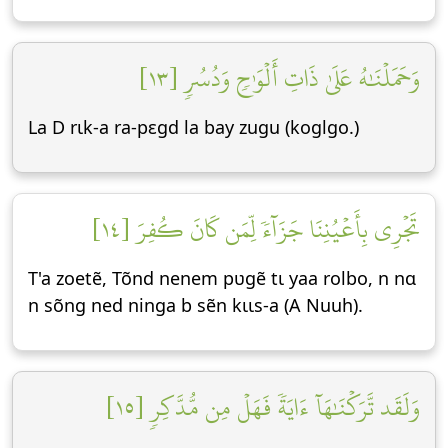
وَحَمَلۡنَٰهُ عَلَىٰ ذَاتِ أَلۡوَٰحٖ وَدُسُرٖ [١٣]
La D rɩk-a ra-pɛgd la bay zugu (koglgo.)
تَجۡرِي بِأَعۡيُنِنَا جَزَآءٗ لِّمَن كَانَ كُفِرَ [١٤]
T'a zoetẽ, Tõnd nenem pʋgẽ tɩ yaa rolbo, n nɑ
n sõng ned ninga b sẽn kɩɩs-a (A Nuuh).
وَلَقَد تَّرَكۡنَٰهَآ ءَايَةٗ فَهَلۡ مِن مُّدَّكِرٖ [١٥]