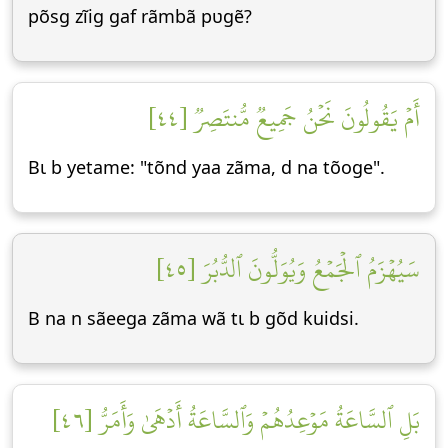
põsg zĩig gaf rãmbã pʋgẽ?
أَمۡ يَقُولُونَ نَحۡنُ جَمِيعٞ مُّنتَصِرٞ [٤٤]
Bɩ b yetame: "tõnd yaa zãma, d na tõoge".
سَيُهۡزَمُ ٱلۡجَمۡعُ وَيُوَلُّونَ ٱلدُّبُرَ [٤٥]
B na n sãeega zãma wã tɩ b gõd kuidsi.
بَلِ ٱلسَّاعَةُ مَوۡعِدُهُمۡ وَٱلسَّاعَةُ أَدۡهَىٰ وَأَمَرُّ [٤٦]