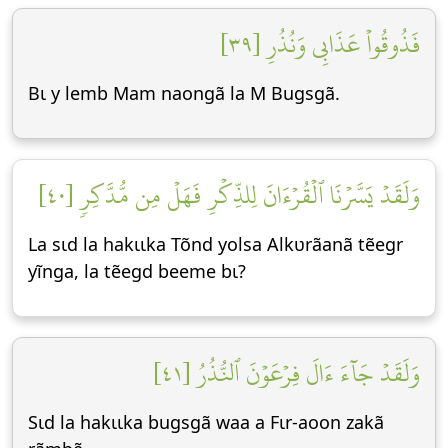
فَذُوقُواْ عَذَابِي وَنُذُرِ [٣٩]
Bɩ y lemb Mam naongã la M Bugsgã.
وَلَقَدۡ يَسَّرۡنَا ٱلۡقُرۡءَانَ لِلذِّكۡرِ فَهَلۡ مِن مُّدَّكِرٖ [٤٠]
La sɩd la hakɩɩka Tõnd yolsa Alkʋrãanã tẽegr
yĩnga, la tẽegd beeme bɩ?
وَلَقَدۡ جَآءَ ءَالَ فِرۡعَوۡنَ ٱلنُّذُرُ [٤١]
Sɩd la hakɩɩka bugsgã waa a Fɩr-aoon zakã