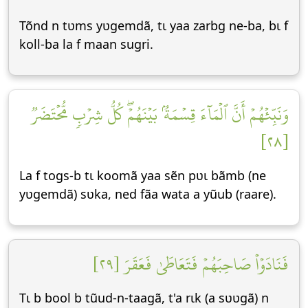
Tõnd n tʋms yʋgemdã, tɩ yaa zarbg ne-ba, bɩ f
koll-ba la f maan sugri.
وَنَبِّئۡهُمۡ أَنَّ ٱلۡمَآءَ قِسۡمَةُۢ بَيۡنَهُمۡۖ كُلُّ شِرۡبٖ مُّحۡتَضَرٞ
[٢٨]
La f togs-b tɩ koomã yaa sẽn pʋɩ bãmb (ne
yʋgemdã) sʋka, ned fãa wata a yũub (raare).
فَنَادَوۡاْ صَاحِبَهُمۡ فَتَعَاطَىٰ فَعَقَرَ [٢٩]
Tɩ b bool b tũud-n-taagã, t'a rɩk (a sʋʋgã) n