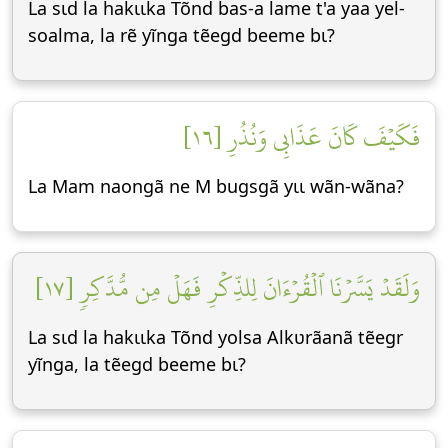
La sɩd la hakɩɩka Tõnd bas-a lame t'a yaa yel-
soalma, la rẽ yĩnga tẽegd beeme bɩ?
فَكَيۡفَ كَانَ عَذَابِي وَنُذُرِ [١٦]
La Mam naongã ne M bugsgã yɩɩ wãn-wãna?
وَلَقَدۡ يَسَّرۡنَا ٱلۡقُرۡءَانَ لِلذِّكۡرِ فَهَلۡ مِن مُّدَّكِرٖ [١٧]
La sɩd la hakɩɩka Tõnd yolsa Alkʋrãanã tẽegr
yĩnga, la tẽegd beeme bɩ?