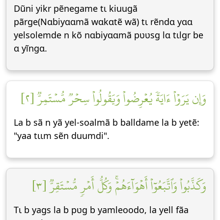
Dũni yikr pẽnegame tɩ kiuugã
pãrge(Nɑbiyɑɑmã wɑkɑtẽ wã) tɩ rẽndɑ yɑɑ
yelsolemde n kõ nɑbiyɑɑmã pʋʋsg lɑ tɩlgr be
ɑ yĩngɑ.
وَإِن يَرَوۡاْ ءَايَةٗ يُعۡرِضُواْ وَيَقُولُواْ سِحۡرٞ مُّسۡتَمِرّٞ [٢]
La b sã n yã yel-soalmã b balldame la b yetẽ:
"yaa tɩɩm sẽn duumdi".
وَكَذَّبُواْ وَٱتَّبَعُوٓاْ أَهۡوَآءَهُمۡۚ وَكُلُّ أَمۡرٖ مُّسۡتَقِرّٞ [٣]
Tɩ b yags la b pʋg b yamleoodo, la yell fãa