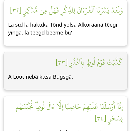
وَلَقَدۡ يَسَّرۡنَا ٱلۡقُرۡءَانَ لِلذِّكۡرِ فَهَلۡ مِن مُّدَّكِرٖ [٣٢]
La sɩd la hakɩɩka Tõnd yolsa Alkʋrãanã tẽegr
yĩnga, la tẽegd beeme bɩ?
كَذَّبَتۡ قَوۡمُ لُوطِۭ بِٱلنُّذُرِ [٣٣]
A Lʋʋt nebã kɩɩsa Bugsgã.
إِنَّآ أَرۡسَلۡنَا عَلَيۡهِمۡ حَاصِبًا إِلَّآ ءَالَ لُوطٖۖ نَّجَّيۡنَٰهُم
بِسَحَرٖ [٣٤]