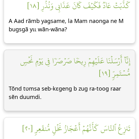
كَذَّبَتۡ عَادٞ فَكَيۡفَ كَانَ عَذَابِي وَنُذُرِ [١٨]
A Aad rãmb yagsame, la Mam naonga ne M
bugsgã yɩɩ wãn-wãna?
إِنَّآ أَرۡسَلۡنَا عَلَيۡهِمۡ رِيحٗا صَرۡصَرٗا فِي يَوۡمِ نَحۡسٖ
مُّسۡتَمِرّٖ [١٩]
Tõnd tʋmsa seb-kεgeng b zug ra-toog raar
sẽn duumdi.
تَنزِعُ ٱلنَّاسَ كَأَنَّهُمۡ أَعۡجَازُ نَخۡلٖ مُّنقَعِرٖ [٢٠]