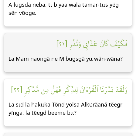
A lugsda neba, tɩ b yaa wala tamar-tɩɩs yẽg
sẽn võoge.
فَكَيۡفَ كَانَ عَذَابِي وَنُذُرِ [٢١]
La Mam naongã ne M bugsgã yɩɩ wãn-wãna?
وَلَقَدۡ يَسَّرۡنَا ٱلۡقُرۡءَانَ لِلذِّكۡرِ فَهَلۡ مِن مُّدَّكِرٖ [٢٢]
La sɩd la hakɩɩka Tõnd yolsa Alkʋrãanã tẽegr
yĩnga, la tẽegd beeme bɩɩ?