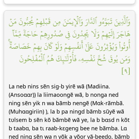
وَٱلَّذِينَ تَبَوَّءُو ٱلدَّارَ وَٱلۡإِيمَٰنَ مِن قَبۡلِهِمۡ يُحِبُّونَ مَنۡ
هَاجَرَ إِلَيۡهِمۡ وَلَا يَجِدُونَ فِي صُدُورِهِمۡ حَاجَةٗ مِّمَّآ
أُوتُواْ وَيُؤۡثِرُونَ عَلَىٰٓ أَنفُسِهِمۡ وَلَوۡ كَانَ بِهِمۡ خَصَاصَةٞۚ
وَمَن يُوقَ شُحَّ نَفۡسِهِۦ فَأُوْلَٰٓئِكَ هُمُ ٱلۡمُفۡلِحُونَ
[٩]
La neb nins sẽn sig-b yirẽ wã (Madiina.
(Ansoɑɑr)) la liimaoongẽ wã, b nonga ned
ning sẽn yik n wa bãmb nengẽ (Mɑk-rãmbã.
(Muhɑɑgiriin) ), la b pa ningd bãmb sũyẽ wã
tʋlsem b sẽn kõ bãmbẽ wã ye, la b bɑsd n kõt
b taabɑ, ba tɩ raab-kεgeng bee ne bãmba. Lɑ
ned ning sẽn wa n yõk a yõor yã-beedo, bãmb