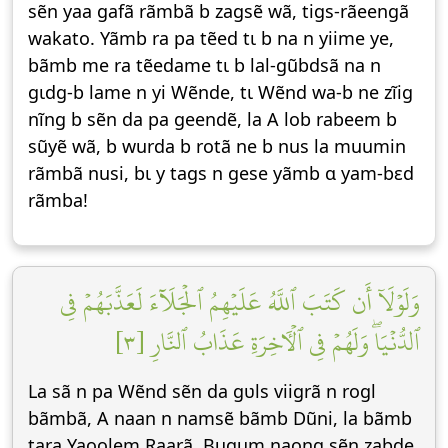
sẽn yaa gafã rãmbã b zagsẽ wã, tigs-rãeengã
wakato. Yãmb ra pa tẽed tɩ b na n yiime ye,
bãmb me ra tẽedame tɩ b lal-gũbdsã na n
gɩdg-b lame n yi Wẽnde, tɩ Wẽnd wa-b ne zĩig
nĩng b sẽn da pa geendẽ, la A lob rabeem b
sũyẽ wã, b wurda b rotã ne b nus la muumin
rãmbã nusi, bɩ y tags n gese yãmb ɑ yam-bεd
rãmba!
وَلَوۡلَآ أَن كَتَبَ ٱللَّهُ عَلَيۡهِمُ ٱلۡجَلَآءَ لَعَذَّبَهُمۡ فِي
ٱلدُّنۡيَاۖ وَلَهُمۡ فِي ٱلۡأٓخِرَةِ عَذَابُ ٱلنَّارِ [٣]
La sã n pa Wẽnd sẽn da gʋls viigrã n rogl
bãmbã, A naan n namsẽ bãmb Dũni, la bãmb
tara Yaoolem Raarã, Bugum naong sẽn zabde.