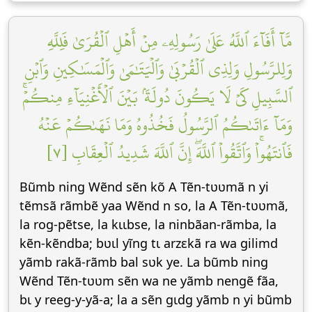
مَّآ أَفَآءَ ٱللَّهُ عَلَىٰ رَسُولِهِۦ مِنۡ أَهۡلِ ٱلۡقُرَىٰ فَلِلَّهِ
وَلِلرَّسُولِ وَلِذِي ٱلۡقُرۡبَىٰ وَٱلۡيَتَٰمَىٰ وَٱلۡمَسَٰكِينِ وَٱبۡنِ
ٱلسَّبِيلِ كَيۡ لَا يَكُونَ دُولَةَۢ بَيۡنَ ٱلۡأَغۡنِيَآءِ مِنكُمۡۚ
وَمَآ ءَاتَىٰكُمُ ٱلرَّسُولُ فَخُذُوهُ وَمَا نَهَىٰكُمۡ عَنۡهُ
فَٱنتَهُواْۚ وَٱتَّقُواْ ٱللَّهَۖ إِنَّ ٱللَّهَ شَدِيدُ ٱلۡعِقَابِ [٧]
Bũmb ning Wẽnd sẽn kõ A Tẽn-tʋʋmã n yi
tẽmsã rãmbẽ yaa Wẽnd n so, la A Tẽn-tʋʋmã,
la rog-pẽtse, la kɩɩbse, la ninbãan-rãmba, la
kẽn-kẽndba; bʋɩl yĩng tɩ arzεkã ra wa gilimd
yãmb rakã-rãmb bal sʋk ye. La bũmb ning
Wẽnd Tẽn-tʋʋm sẽn wa ne yãmb nengẽ fãa,
bɩ y reeg-y-yã-a; la a sẽn gɩdg yãmb n yi bũmb