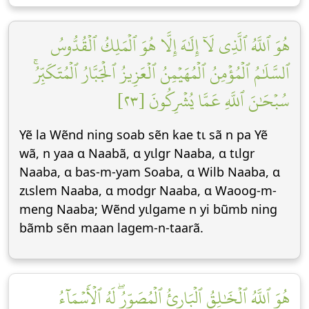
هُوَ ٱللَّهُ ٱلَّذِي لَآ إِلَٰهَ إِلَّا هُوَ ٱلۡمَلِكُ ٱلۡقُدُّوسُ
ٱلسَّلَٰمُ ٱلۡمُؤۡمِنُ ٱلۡمُهَيۡمِنُ ٱلۡعَزِيزُ ٱلۡجَبَّارُ ٱلۡمُتَكَبِّرُۚ
سُبۡحَٰنَ ٱللَّهِ عَمَّا يُشۡرِكُونَ [٢٣]
Yẽ la Wẽnd ning soab sẽn kae tɩ sã n pa Yẽ
wã, n yaa ɑ Naabã, ɑ yɩlgr Naaba, ɑ tɩlgr
Naaba, ɑ bas-m-yam Soaba, ɑ Wilb Naaba, ɑ
zɩslem Naaba, ɑ modgr Naaba, ɑ Waoog-m-
meng Naaba; Wẽnd yɩlgame n yi bũmb ning
bãmb sẽn maan lagem-n-taarã.
هُوَ ٱللَّهُ ٱلۡخَٰلِقُ ٱلۡبَارِئُ ٱلۡمُصَوِّرُۖ لَهُ ٱلۡأَسۡمَآءُ