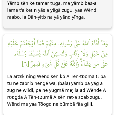
Yãmb sẽn ke tamar tɩɩga, ma yãmb bas-a
lame t'a ket n yãs a yẽgã zugu, yaa Wẽnd
raabo, la Dĩin-yitb na yã yãnd yĩnga.
وَمَآ أَفَآءَ ٱللَّهُ عَلَىٰ رَسُولِهِۦ مِنۡهُمۡ فَمَآ أَوۡجَفۡتُمۡ عَلَيۡهِ
مِنۡ خَيۡلٖ وَلَا رِكَابٖ وَلَٰكِنَّ ٱللَّهَ يُسَلِّطُ رُسُلَهُۥ
عَلَىٰ مَن يَشَآءُۚ وَٱللَّهُ عَلَىٰ كُلِّ شَيۡءٖ قَدِيرٞ [٦]
La arzεk ning Wẽnd sẽn kõ A Tẽn-tʋʋmã tɩ pa
tũ ne zabr b nengẽ wã, (bala) yãmb pa yãg a
zug ne wiidi, pa ne yʋgmã me; la ad Wẽnde A
rʋʋgda A Tẽn-tʋʋmã A sẽn rat-a soab zugu,
Wẽnd me yaa Tõogd ne bũmbã fãa gilli.