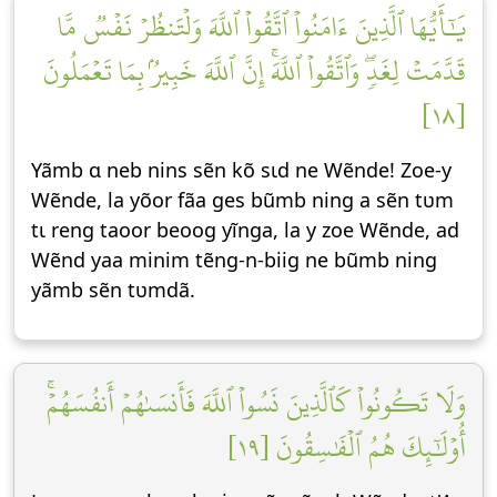
يَٰٓأَيُّهَا ٱلَّذِينَ ءَامَنُواْ ٱتَّقُواْ ٱللَّهَ وَلۡتَنظُرۡ نَفۡسٞ مَّا
قَدَّمَتۡ لِغَدٖۖ وَٱتَّقُواْ ٱللَّهَۚ إِنَّ ٱللَّهَ خَبِيرُۢ بِمَا تَعۡمَلُونَ
[١٨]
Yãmb ɑ neb nins sẽn kõ sɩd ne Wẽnde! Zoe-y
Wẽnde, la yõor fãa ges bũmb ning a sẽn tʋm
tɩ reng taoor beoog yĩnga, la y zoe Wẽnde, ad
Wẽnd yaa minim tẽng-n-biig ne bũmb ning
yãmb sẽn tʋmdã.
وَلَا تَكُونُواْ كَٱلَّذِينَ نَسُواْ ٱللَّهَ فَأَنسَىٰهُمۡ أَنفُسَهُمۡۚ
أُوْلَٰٓئِكَ هُمُ ٱلۡفَٰسِقُونَ [١٩]