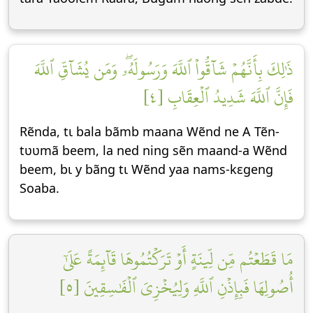
ذَٰلِكَ بِأَنَّهُمۡ شَآقُّواْ ٱللَّهَ وَرَسُولَهُۥۖ وَمَن يُشَآقِّ ٱللَّهَ
فَإِنَّ ٱللَّهَ شَدِيدُ ٱلۡعِقَابِ [٤]
Rẽnda, tɩ bala bãmb maana Wẽnd ne A Tẽn-
tʋʋmã beem, la ned ning sẽn maand-a Wẽnd
beem, bɩ y bãng tɩ Wẽnd yaa nams-kεgeng
Soaba.
مَا قَطَعۡتُم مِّن لِّينَةٍ أَوۡ تَرَكۡتُمُوهَا قَآئِمَةً عَلَىٰٓ
أُصُولِهَا فَبِإِذۡنِ ٱللَّهِ وَلِيُخۡزِيَ ٱلۡفَٰسِقِينَ [٥]