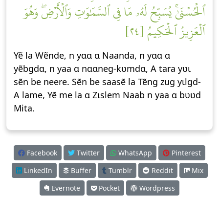
ٱلۡحُسۡنَىٰۚ يُسَبِّحُ لَهُۥ مَا فِي ٱلسَّمَٰوَٰتِ وَٱلۡأَرۡضِۖ وَهُوَ
ٱلۡعَزِيزُ ٱلۡحَكِيمُ [٢٤]
Yẽ la Wẽnde, n yɑɑ ɑ Naanda, n yɑɑ ɑ
yẽbgdɑ, n yaa ɑ nɑɑneg-kʋmdɑ, A tara yʋɩ
sẽn be neere. Sẽn be saasẽ la Tẽng zug yɩlgd-
A lame, Yẽ me la ɑ Zɩslem Naab n yaa ɑ bʋʋd
Mita.
Facebook
Twitter
WhatsApp
Pinterest
LinkedIn
Buffer
Tumblr
Reddit
Mix
Evernote
Pocket
Wordpress