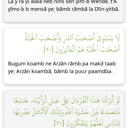
La y ra yɩ wala neb nins sẽn yĩm-b Wẽnde, t'A
yĩms-b b mensã ye; bãmb rãmbã la Dĩin-yitbã.
لَا يَسۡتَوِيٓ أَصۡحَٰبُ ٱلنَّارِ وَأَصۡحَٰبُ ٱلۡجَنَّةِۚ
أَصۡحَٰبُ ٱلۡجَنَّةِ هُمُ ٱلۡفَآئِزُونَ [٢٠]
Bugum koamb ne Arzãn rãmb pa makd taab
ye; Arzãn koambã, bãmb la pʋɩɩr paamdba.
لَوۡ أَنزَلۡنَا هَٰذَا ٱلۡقُرۡءَانَ عَلَىٰ جَبَلٖ لَّرَأَيۡتَهُۥ خَٰشِعٗا
مُّتَصَدِّعٗا مِّنۡ خَشۡيَةِ ٱللَّهِۚ وَتِلۡكَ ٱلۡأَمۡثَٰلُ نَضۡرِبُهَا
لِلنَّاسِ لَعَلَّهُمۡ يَتَفَكَّرُونَ [٢١]