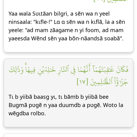
Yaa wala Sʋɩtãan bilgri, a sẽn wa n yeel
ninsaala: "kɩfle-!" Lɑ ɑ sẽn wa n kɩflã, la a sẽn
yeele: "ad mam zãagame n yi foom, ad mam
yaeesda Wẽnd sẽn yaa bõn-nãandsã soabã".
فَكَانَ عَٰقِبَتَهُمَآ أَنَّهُمَا فِي ٱلنَّارِ خَٰلِدَيۡنِ فِيهَاۚ وَذَٰلِكَ
جَزَٰٓؤُاْ ٱلظَّٰلِمِينَ [١٧]
Tɩ b yiibã baasg yɩ, tɩ bãmb b yiibã bee
Bugmã pʋgẽ n yaa duumdb a pʋgẽ. Woto la
wẽgdba rolbo.