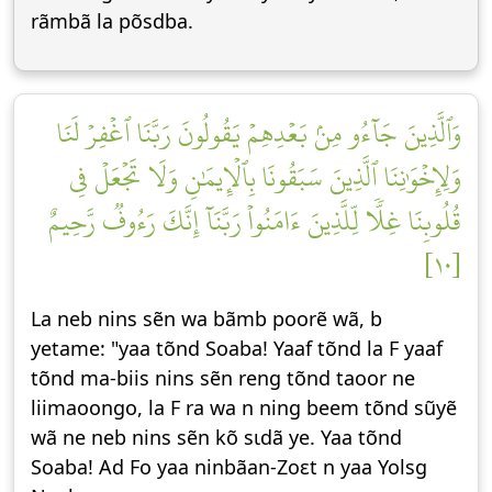
rãmbã la põsdba.
وَٱلَّذِينَ جَآءُو مِنۢ بَعۡدِهِمۡ يَقُولُونَ رَبَّنَا ٱغۡفِرۡ لَنَا
وَلِإِخۡوَٰنِنَا ٱلَّذِينَ سَبَقُونَا بِٱلۡإِيمَٰنِ وَلَا تَجۡعَلۡ فِي
قُلُوبِنَا غِلّٗا لِّلَّذِينَ ءَامَنُواْ رَبَّنَآ إِنَّكَ رَءُوفٞ رَّحِيمٌ
[١٠]
La neb nins sẽn wa bãmb poorẽ wã, b
yetame: "yaa tõnd Soaba! Yaaf tõnd la F yaaf
tõnd ma-biis nins sẽn reng tõnd taoor ne
liimaoongo, la F ra wa n ning beem tõnd sũyẽ
wã ne neb nins sẽn kõ sɩdã ye. Yaa tõnd
Soaba! Ad Fo yaa ninbãan-Zoεt n yaa Yolsg