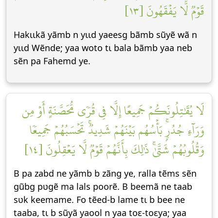
قَوۡمٞ لَّا يَفۡقَهُونَ [١٣]
Hakɩɩkã yãmb n yɩɩd yaeesg bãmb sũyẽ wã n
yɩɩd Wẽnde; yaa woto tɩ bala bãmb yaa neb
sẽn pa Fahemd ye.
لَا يُقَٰتِلُونَكُمۡ جَمِيعًا إِلَّا فِي قُرٗى مُّحَصَّنَةٍ أَوۡ مِن
وَرَآءِ جُدُرِۭۚ بَأۡسُهُم بَيۡنَهُمۡ شَدِيدٞۚ تَحۡسَبُهُمۡ جَمِيعٗا
وَقُلُوبُهُمۡ شَتَّىٰۚ ذَٰلِكَ بِأَنَّهُمۡ قَوۡمٞ لَّا يَعۡقِلُونَ [١٤]
B pa zabd ne yãmb b zãng ye, ralla tẽms sẽn
gũbg pʋgẽ ma lals poorẽ. B beemã ne taab
sʋk keemame. Fo tẽed-b lame tɩ b bee ne
taaba, tɩ b sũyã yaool n yaa toε-toεya; yaa