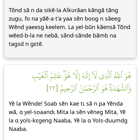
Tõnd sã n da sikẽ-la Alkʋrãan kãngã tãng
zugu, fo na yãẽ-a t'a yaa sẽn boog n sãeeg
Wẽnd yaeesg keelem. La yel-bũn kãensã Tõnd
wẽed-b-la ne nebã, sãnd-sãnde bãmb na
tagsd n gεtẽ.
هُوَ ٱللَّهُ ٱلَّذِي لَآ إِلَٰهَ إِلَّا هُوَۖ عَٰلِمُ ٱلۡغَيۡبِ
وَٱلشَّهَٰدَةِۖ هُوَ ٱلرَّحۡمَٰنُ ٱلرَّحِيمُ [٢٢]
Yẽ la Wẽnde! Soab sẽn kae tɩ sã n pa Yẽnda
wã, ɑ yel-soaandɩ Mita la sẽn vẽneg Mita, Yẽ
la ɑ yols-kεgeng Naaba, Yẽ la ɑ Yols-duumdg
Naaba.