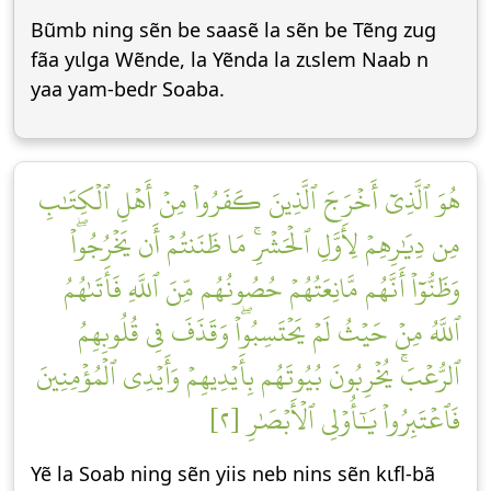
Bũmb ning sẽn be saasẽ la sẽn be Tẽng zug
fãa yɩlga Wẽnde, la Yẽnda la zɩslem Naab n
yaa yam-bedr Soaba.
هُوَ ٱلَّذِيٓ أَخۡرَجَ ٱلَّذِينَ كَفَرُواْ مِنۡ أَهۡلِ ٱلۡكِتَٰبِ
مِن دِيَٰرِهِمۡ لِأَوَّلِ ٱلۡحَشۡرِۚ مَا ظَنَنتُمۡ أَن يَخۡرُجُواْۖ
وَظَنُّوٓاْ أَنَّهُم مَّانِعَتُهُمۡ حُصُونُهُم مِّنَ ٱللَّهِ فَأَتَىٰهُمُ
ٱللَّهُ مِنۡ حَيۡثُ لَمۡ يَحۡتَسِبُواْۖ وَقَذَفَ فِي قُلُوبِهِمُ
ٱلرُّعۡبَۚ يُخۡرِبُونَ بُيُوتَهُم بِأَيۡدِيهِمۡ وَأَيۡدِي ٱلۡمُؤۡمِنِينَ
فَٱعۡتَبِرُواْ يَٰٓأُوْلِي ٱلۡأَبۡصَٰرِ [٢]
Yẽ la Soab ning sẽn yiis neb nins sẽn kɩfl-bã