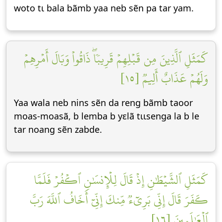
woto tɩ bala bãmb yaa neb sẽn pa tar yam.
كَمَثَلِ ٱلَّذِينَ مِن قَبۡلِهِمۡ قَرِيبٗاۖ ذَاقُواْ وَبَالَ أَمۡرِهِمۡ
وَلَهُمۡ عَذَابٌ أَلِيمٞ [١٥]
Yaa wala neb nins sẽn da reng bãmb taoor
moas-moasã, b lemba b yεlã tɩɩsenga la b le
tar noang sẽn zabde.
كَمَثَلِ ٱلشَّيۡطَٰنِ إِذۡ قَالَ لِلۡإِنسَٰنِ ٱكۡفُرۡ فَلَمَّا
كَفَرَ قَالَ إِنِّي بَرِيٓءٞ مِّنكَ إِنِّيٓ أَخَافُ ٱللَّهَ رَبَّ
ٱلۡعَٰلَمِينَ [١٦]