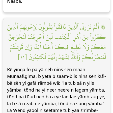
Naaba.
۞ أَلَمۡ تَرَ إِلَى ٱلَّذِينَ نَافَقُواْ يَقُولُونَ لِإِخۡوَٰنِهِمُ ٱلَّذِينَ
كَفَرُواْ مِنۡ أَهۡلِ ٱلۡكِتَٰبِ لَئِنۡ أُخۡرِجۡتُمۡ لَنَخۡرُجَنَّ
مَعَكُمۡ وَلَا نُطِيعُ فِيكُمۡ أَحَدًا أَبَدٗا وَإِن قُوتِلۡتُمۡ
لَنَنصُرَنَّكُمۡ وَٱللَّهُ يَشۡهَدُ إِنَّهُمۡ لَكَٰذِبُونَ [١١]
Rẽ yĩnga fo pa yã neb nins sẽn maan
Munaafɩglmã, b yeta b saam-biis nins sẽn kɩfl-
bã sẽn yi gafã rãmbẽ wã: "la tɩ b sã n yiis
yãmba, tõnd na yi neer neere n lagem yãmba,
tõnd pa tũud ned ba a ye lae-lae yãmb zug ye,
la b sã n zab ne yãmba, tõnd na song yãmba".
La Wẽnd yaool n seetame tɩ b yaa zĩrimbe-