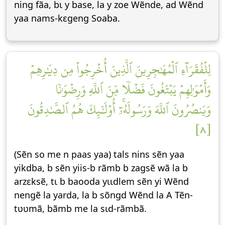
ning fãa, bɩ y base, la y zoe Wẽnde, ad Wẽnd
yaa nams-kεgeng Soaba.
لِلۡفُقَرَآءِ ٱلۡمُهَٰجِرِينَ ٱلَّذِينَ أُخۡرِجُواْ مِن دِيَٰرِهِمۡ
وَأَمۡوَٰلِهِمۡ يَبۡتَغُونَ فَضۡلٗا مِّنَ ٱللَّهِ وَرِضۡوَٰنٗا
وَيَنصُرُونَ ٱللَّهَ وَرَسُولَهُۥٓۚ أُوْلَٰٓئِكَ هُمُ ٱلصَّٰدِقُونَ
[٨]
(Sẽn so me n paas yaa) tals nins sẽn yaa
yikdba, b sẽn yiis-b rãmb b zagsẽ wã la b
arzεksẽ, tɩ b baooda yɩɩdlem sẽn yi Wẽnd
nengẽ la yarda, la b sõngd Wẽnd la A Tẽn-
tʋʋmã, bãmb me la sɩd-rãmbã.