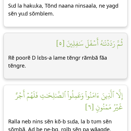
Sɩd la hakɩɩka, Tõnd naana ninsaala, ne yagd
sẽn yɩɩd sõmblem.
ثُمَّ رَدَدۡنَٰهُ أَسۡفَلَ سَٰفِلِينَ [٥]
Rẽ poorẽ D lεbs-a lame tẽngr rãmbã fãa
tẽngre.
إِلَّا ٱلَّذِينَ ءَامَنُواْ وَعَمِلُواْ ٱلصَّٰلِحَٰتِ فَلَهُمۡ أَجۡرٌ
غَيۡرُ مَمۡنُونٖ [٦]
Ralla neb nins sẽn kõ-b sɩda, la b tʋm sẽn
sõmbã. Ad be ne-bɑ, rolb sẽn pa wãagde.