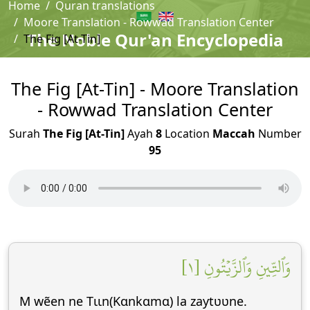
Home
Quran translations
Moore Translation - Rowwad Translation Center
The Noble Qur'an Encyclopedia
The Fig [At-Tin]
The Fig [At-Tin] - Moore Translation
- Rowwad Translation Center
Surah
The Fig [At-Tin]
Ayah
8
Location
Maccah
Number
95
وَٱلتِّينِ وَٱلزَّيۡتُونِ [١]
M wẽen ne Tɩɩn(Kɑnkɑmɑ) la zaytʋʋne.