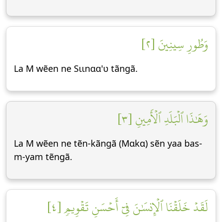
وَطُورِ سِينِينَ [٢]
La M wẽen ne Sɩɩnɑɑ'ʋ tãngã.
وَهَٰذَا ٱلۡبَلَدِ ٱلۡأَمِينِ [٣]
La M wẽen ne tẽn-kãngã (Mɑkɑ) sẽn yaa bas-
m-yam tẽngã.
لَقَدۡ خَلَقۡنَا ٱلۡإِنسَٰنَ فِيٓ أَحۡسَنِ تَقۡوِيمٖ [٤]