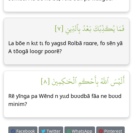
فَمَا يُكَذِّبُكَ بَعۡدُ بِٱلدِّينِ [٧]
La bõe n kɩt tɩ fo yagsd Rolbã rɑɑre, fo sẽn yã
A tõogã loogr poorẽ?
أَلَيۡسَ ٱللَّهُ بِأَحۡكَمِ ٱلۡحَٰكِمِينَ [٨]
Rẽ yĩnga pa Wẽnd n yɩɩd bʋʋdbã fãa ne bʋʋd
minim?
Facebook
Twitter
WhatsApp
Pinterest