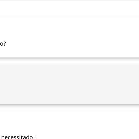
zo?
 necessitado."