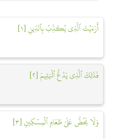
أَرَءَيۡتَ ٱلَّذِي يُكَذِّبُ بِٱلدِّينِ [١]
فَذَٰلِكَ ٱلَّذِي يَدُعُّ ٱلۡيَتِيمَ [٢]
وَلَا يَحُضُّ عَلَىٰ طَعَامِ ٱلۡمِسۡكِينِ [٣]