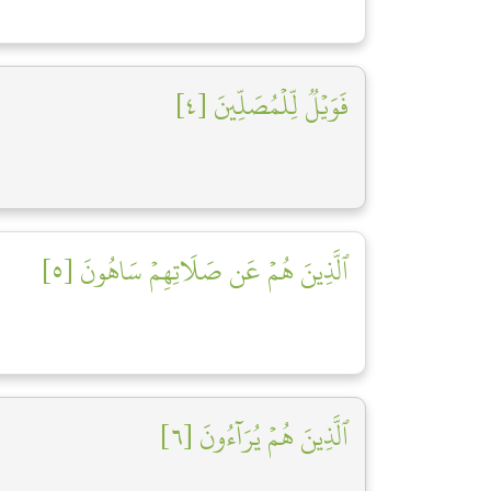
فَوَيۡلٞ لِّلۡمُصَلِّينَ [٤]
ٱلَّذِينَ هُمۡ عَن صَلَاتِهِمۡ سَاهُونَ [٥]
ٱلَّذِينَ هُمۡ يُرَآءُونَ [٦]