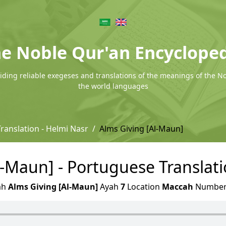
e Noble Qur'an Encyclope
ding reliable exegeses and translations of the meanings of the N
the world languages
ranslation - Helmi Nasr
Alms Giving [Al-Maun]
l-Maun] - Portuguese Translati
ah
Alms Giving [Al-Maun]
Ayah
7
Location
Maccah
Numbe