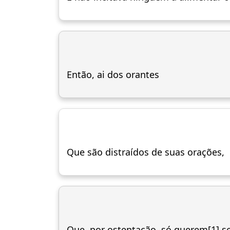
Então, ai dos orantes
Que são distraídos de suas orações,
Que, por ostentação, só querem[1] se