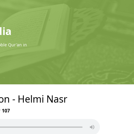
dia
oble Qur'an in
on - Helmi Nasr
r
107