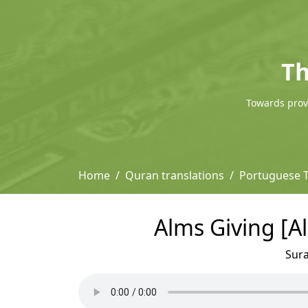
Th
Towards provi
Home
Quran translations
Portuguese T
Alms Giving [A
Sur