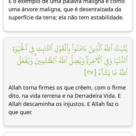
E o exemplo de uma palavra maligna é como
uma árvore maligna, que é desenraizada da
superfície da terra; ela não tem estabilidade.
يُثَبِّتُ ٱللَّهُ ٱلَّذِينَ ءَامَنُواْ بِٱلۡقَوۡلِ ٱلثَّابِتِ فِي ٱلۡحَيَوٰةِ
ٱلدُّنۡيَا وَفِي ٱلۡأٓخِرَةِۖ وَيُضِلُّ ٱللَّهُ ٱلظَّٰلِمِينَۚ وَيَفۡعَلُ
ٱللَّهُ مَا يَشَآءُ [٢٧]
Allah torna firmes os que crêem, com o firme
dito, na vida terrena e na Derradeira Vida. E
Allah descaminha os injustos. E Allah faz o
que quer.