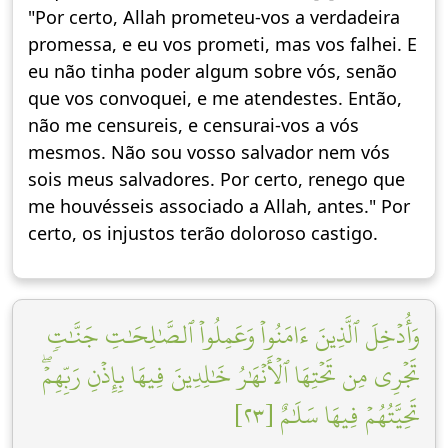
"Por certo, Allah prometeu-vos a verdadeira
promessa, e eu vos prometi, mas vos falhei. E
eu não tinha poder algum sobre vós, senão
que vos convoquei, e me atendestes. Então,
não me censureis, e censurai-vos a vós
mesmos. Não sou vosso salvador nem vós
sois meus salvadores. Por certo, renego que
me houvésseis associado a Allah, antes." Por
certo, os injustos terão doloroso castigo.
وَأُدۡخِلَ ٱلَّذِينَ ءَامَنُواْ وَعَمِلُواْ ٱلصَّٰلِحَٰتِ جَنَّٰتٖ
تَجۡرِي مِن تَحۡتِهَا ٱلۡأَنۡهَٰرُ خَٰلِدِينَ فِيهَا بِإِذۡنِ رَبِّهِمۡۖ
تَحِيَّتُهُمۡ فِيهَا سَلَٰمٌ [٢٣]