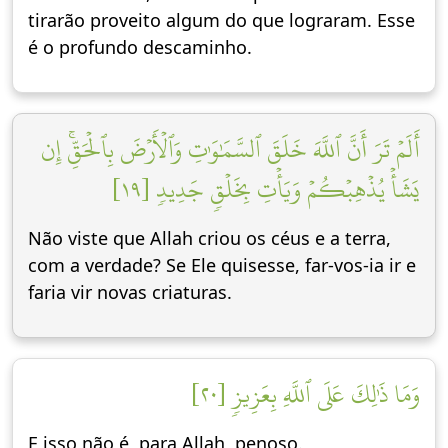
tirarão proveito algum do que lograram. Esse
é o profundo descaminho.
أَلَمۡ تَرَ أَنَّ ٱللَّهَ خَلَقَ ٱلسَّمَٰوَٰتِ وَٱلۡأَرۡضَ بِٱلۡحَقِّۚ إِن
يَشَأۡ يُذۡهِبۡكُمۡ وَيَأۡتِ بِخَلۡقٖ جَدِيدٖ [١٩]
Não viste que Allah criou os céus e a terra,
com a verdade? Se Ele quisesse, far-vos-ia ir e
faria vir novas criaturas.
وَمَا ذَٰلِكَ عَلَى ٱللَّهِ بِعَزِيزٖ [٢٠]
E isso não é, para Allah, penoso.