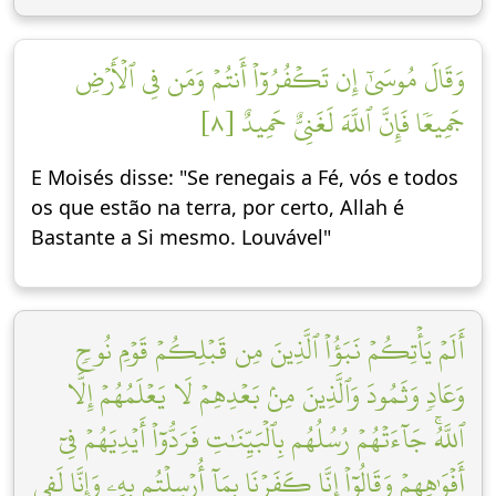
وَقَالَ مُوسَىٰٓ إِن تَكۡفُرُوٓاْ أَنتُمۡ وَمَن فِي ٱلۡأَرۡضِ
جَمِيعٗا فَإِنَّ ٱللَّهَ لَغَنِيٌّ حَمِيدٌ [٨]
E Moisés disse: "Se renegais a Fé, vós e todos
os que estão na terra, por certo, Allah é
Bastante a Si mesmo. Louvável"
أَلَمۡ يَأۡتِكُمۡ نَبَؤُاْ ٱلَّذِينَ مِن قَبۡلِكُمۡ قَوۡمِ نُوحٖ
وَعَادٖ وَثَمُودَ وَٱلَّذِينَ مِنۢ بَعۡدِهِمۡ لَا يَعۡلَمُهُمۡ إِلَّا
ٱللَّهُۚ جَآءَتۡهُمۡ رُسُلُهُم بِٱلۡبَيِّنَٰتِ فَرَدُّوٓاْ أَيۡدِيَهُمۡ فِيٓ
أَفۡوَٰهِهِمۡ وَقَالُوٓاْ إِنَّا كَفَرۡنَا بِمَآ أُرۡسِلۡتُم بِهِۦ وَإِنَّا لَفِي