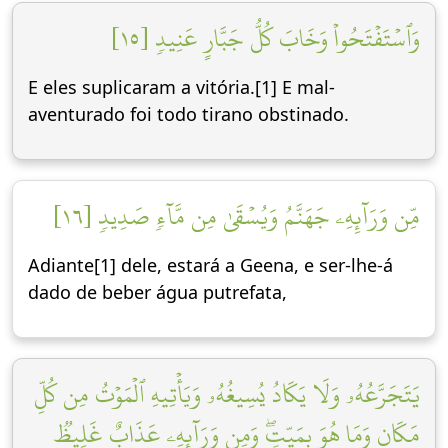
وَٱسۡتَفۡتَحُواْ وَخَابَ كُلُّ جَبَّارٍ عَنِيدٖ [١٥]
E eles suplicaram a vitória.[1] E mal-
aventurado foi todo tirano obstinado.
مِّن وَرَآئِهِۦ جَهَنَّمُ وَيُسۡقَىٰ مِن مَّآءٖ صَدِيدٖ [١٦]
Adiante[1] dele, estará a Geena, e ser-lhe-á
dado de beber água putrefata,
يَتَجَرَّعُهُۥ وَلَا يَكَادُ يُسِيغُهُۥ وَيَأۡتِيهِ ٱلۡمَوۡتُ مِن كُلِّ
مَكَانٖ وَمَا هُوَ بِمَيِّتٖۖ وَمِن وَرَآئِهِۦ عَذَابٌ غَلِيظٞ