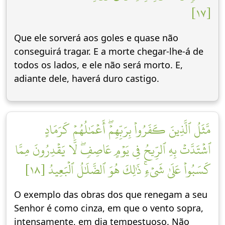
[١٧]
Que ele sorverá aos goles e quase não
conseguirá tragar. E a morte chegar-lhe-á de
todos os lados, e ele não será morto. E,
adiante dele, haverá duro castigo.
مَّثَلُ ٱلَّذِينَ كَفَرُواْ بِرَبِّهِمۡۖ أَعۡمَٰلُهُمۡ كَرَمَادٍ
ٱشۡتَدَّتۡ بِهِ ٱلرِّيحُ فِي يَوۡمٍ عَاصِفٖۖ لَّا يَقۡدِرُونَ مِمَّا
كَسَبُواْ عَلَىٰ شَيۡءٖۚ ذَٰلِكَ هُوَ ٱلضَّلَٰلُ ٱلۡبَعِيدُ [١٨]
O exemplo das obras dos que renegam a seu
Senhor é como cinza, em que o vento sopra,
intensamente, em dia tempestuoso. Não