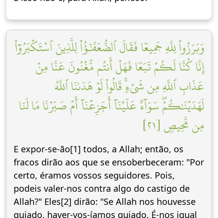
وَبَرَزُواْ لِلَّهِ جَمِيعٗا فَقَالَ ٱلضُّعَفَٰٓؤُاْ لِلَّذِينَ ٱسۡتَكۡبَرُوٓاْ
إِنَّا كُنَّا لَكُمۡ تَبَعٗا فَهَلۡ أَنتُم مُّغۡنُونَ عَنَّا مِنۡ
عَذَابِ ٱللَّهِ مِن شَيۡءٖۚ قَالُواْ لَوۡ هَدَىٰنَا ٱللَّهُ
لَهَدَيۡنَٰكُمۡۖ سَوَآءٌ عَلَيۡنَآ أَجَزِعۡنَآ أَمۡ صَبَرۡنَا مَا لَنَا
مِن مَّحِيصٖ [٢١]
E expor-se-ão[1] todos, a Allah; então, os
fracos dirão aos que se ensoberbeceram: "Por
certo, éramos vossos seguidores. Pois,
podeis valer-nos contra algo do castigo de
Allah?" Eles[2] dirão: "Se Allah nos houvesse
guiado, haver-vos-íamos guiado. É-nos igual