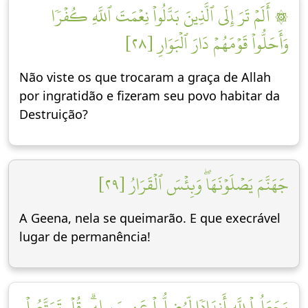
۞ أَلَمۡ تَرَ إِلَى ٱلَّذِينَ بَدَّلُواْ نِعۡمَتَ ٱللَّهِ كُفۡرٗا
وَأَحَلُّواْ قَوۡمَهُمۡ دَارَ ٱلۡبَوَارِ [٢٨]
Não viste os que trocaram a graça de Allah
por ingratidão e fizeram seu povo habitar da
Destruição?
جَهَنَّمَ يَصۡلَوۡنَهَاۖ وَبِئۡسَ ٱلۡقَرَارُ [٢٩]
A Geena, nela se queimarão. E que execrável
lugar de permanência!
وَجَعَلُواْ لِلَّهِ أَندَادٗا لِّيُضِلُّواْ عَن سَبِيلِهِۦۗ قُلۡ تَمَتَّعُواْ