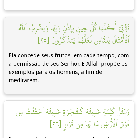
تُؤۡتِيٓ أُكُلَهَا كُلَّ حِينِۭ بِإِذۡنِ رَبِّهَاۗ وَيَضۡرِبُ ٱللَّهُ
ٱلۡأَمۡثَالَ لِلنَّاسِ لَعَلَّهُمۡ يَتَذَكَّرُونَ [٢٥]
Ela concede seus frutos, em cada tempo, com
a permissão de seu Senhor. E Allah propõe os
exemplos para os homens, a fim de
meditarem.
وَمَثَلُ كَلِمَةٍ خَبِيثَةٖ كَشَجَرَةٍ خَبِيثَةٍ ٱجۡتُثَّتۡ مِن
فَوۡقِ ٱلۡأَرۡضِ مَا لَهَا مِن قَرَارٖ [٢٦]