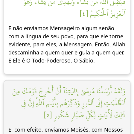
فَيُضِلُّ ٱللَّهُ مَن يَشَآءُ وَيَهۡدِي مَن يَشَآءُۚ وَهُوَ
ٱلۡعَزِيزُ ٱلۡحَكِيمُ [٤]
E não enviamos Mensageiro algum senão
com a língua de seu povo, para que ele torne
evidente, para eles, a Mensagem. Então, Allah
descaminha a quem quer e guia a quem quer.
E Ele é O Todo-Poderoso, O Sábio.
وَلَقَدۡ أَرۡسَلۡنَا مُوسَىٰ بِـَٔايَٰتِنَآ أَنۡ أَخۡرِجۡ قَوۡمَكَ مِنَ
ٱلظُّلُمَٰتِ إِلَى ٱلنُّورِ وَذَكِّرۡهُم بِأَيَّىٰمِ ٱللَّهِۚ إِنَّ فِي
ذَٰلِكَ لَأٓيَٰتٖ لِّكُلِّ صَبَّارٖ شَكُورٖ [٥]
E, com efeito, enviamos Moisés, com Nossos