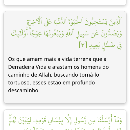
ٱلَّذِينَ يَسۡتَحِبُّونَ ٱلۡحَيَوٰةَ ٱلدُّنۡيَا عَلَى ٱلۡأٓخِرَةِ
وَيَصُدُّونَ عَن سَبِيلِ ٱللَّهِ وَيَبۡغُونَهَا عِوَجًاۚ أُوْلَٰٓئِكَ
فِي ضَلَٰلِۭ بَعِيدٖ [٣]
Os que amam mais a vida terrena que a
Derradeira Vida e afastam os homens do
caminho de Allah, buscando torná-lo
tortuoso, esses estão em profundo
descaminho.
وَمَآ أَرۡسَلۡنَا مِن رَّسُولٍ إِلَّا بِلِسَانِ قَوۡمِهِۦ لِيُبَيِّنَ لَهُمۡۖ