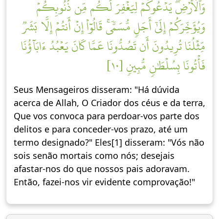
وَٱلۡأَرۡضِۖ يَدۡعُوكُمۡ لِيَغۡفِرَ لَكُم مِّن ذُنُوبِكُمۡ
وَيُؤَخِّرَكُمۡ إِلَىٰٓ أَجَلٖ مُّسَمّٗىۚ قَالُوٓاْ إِنۡ أَنتُمۡ إِلَّا بَشَرٞ
مِّثۡلُنَا تُرِيدُونَ أَن تَصُدُّونَا عَمَّا كَانَ يَعۡبُدُ ءَابَآؤُنَا
فَأۡتُونَا بِسُلۡطَٰنٖ مُّبِينٖ [١٠]
Seus Mensageiros disseram: "Há dúvida
acerca de Allah, O Criador dos céus e da terra,
Que vos convoca para perdoar-vos parte dos
delitos e para conceder-vos prazo, até um
termo designado?" Eles[1] disseram: "Vós não
sois senão mortais como nós; desejais
afastar-nos do que nossos pais adoravam.
Então, fazei-nos vir evidente comprovação!"