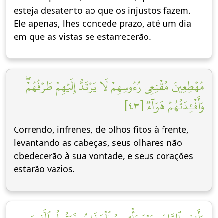
esteja desatento ao que os injustos fazem.
Ele apenas, lhes concede prazo, até um dia
em que as vistas se estarrecerão.
مُهۡطِعِينَ مُقۡنِعِي رُءُوسِهِمۡ لَا يَرۡتَدُّ إِلَيۡهِمۡ طَرۡفُهُمۡۖ
وَأَفۡـِٔدَتُهُمۡ هَوَآءٞ [٤٣]
Correndo, infrenes, de olhos fitos à frente,
levantando as cabeças, seus olhares não
obedecerão à sua vontade, e seus corações
estarão vazios.