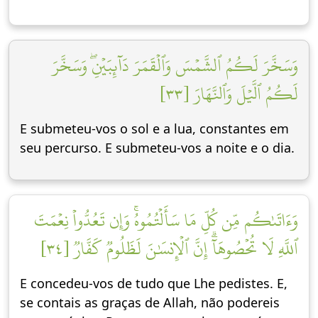
وَسَخَّرَ لَكُمُ ٱلشَّمۡسَ وَٱلۡقَمَرَ دَآئِبَيۡنِۖ وَسَخَّرَ
لَكُمُ ٱلَّيۡلَ وَٱلنَّهَارَ [٣٣]
E submeteu-vos o sol e a lua, constantes em
seu percurso. E submeteu-vos a noite e o dia.
وَءَاتَىٰكُم مِّن كُلِّ مَا سَأَلۡتُمُوهُۚ وَإِن تَعُدُّواْ نِعۡمَتَ
ٱللَّهِ لَا تُحۡصُوهَآۗ إِنَّ ٱلۡإِنسَٰنَ لَظَلُومٞ كَفَّارٞ [٣٤]
E concedeu-vos de tudo que Lhe pedistes. E,
se contais as graças de Allah, não podereis