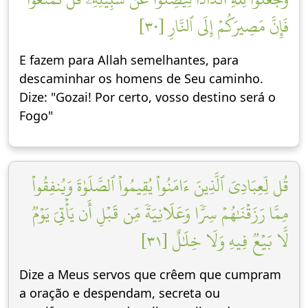
فَإِنَّ مَصِيرَكُمۡ إِلَى ٱلنَّارِ [٣٠]
E fazem para Allah semelhantes, para
descaminhar os homens de Seu caminho.
Dize: "Gozai! Por certo, vosso destino será o
Fogo"
قُل لِّعِبَادِيَ ٱلَّذِينَ ءَامَنُواْ يُقِيمُواْ ٱلصَّلَوٰةَ وَيُنفِقُواْ
مِمَّا رَزَقۡنَٰهُمۡ سِرّٗا وَعَلَانِيَةٗ مِّن قَبۡلِ أَن يَأۡتِيَ يَوۡمٞ
لَّا بَيۡعٞ فِيهِ وَلَا خِلَٰلٌ [٣١]
Dize a Meus servos que crêem que cumpram
a oração e despendam, secreta ou