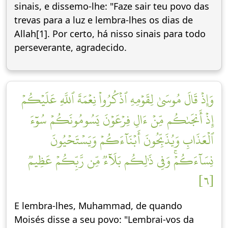
sinais, e dissemo-lhe: "Faze sair teu povo das
trevas para a luz e lembra-lhes os dias de
Allah[1]. Por certo, há nisso sinais para todo
perseverante, agradecido.
وَإِذۡ قَالَ مُوسَىٰ لِقَوۡمِهِ ٱذۡكُرُواْ نِعۡمَةَ ٱللَّهِ عَلَيۡكُمۡ
إِذۡ أَنجَىٰكُم مِّنۡ ءَالِ فِرۡعَوۡنَ يَسُومُونَكُمۡ سُوٓءَ
ٱلۡعَذَابِ وَيُذَبِّحُونَ أَبۡنَآءَكُمۡ وَيَسۡتَحۡيُونَ
نِسَآءَكُمۡۚ وَفِي ذَٰلِكُم بَلَآءٞ مِّن رَّبِّكُمۡ عَظِيمٞ
[٦]
E lembra-lhes, Muhammad, de quando
Moisés disse a seu povo: "Lembrai-vos da