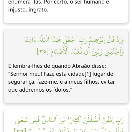
enumerá- las. Por certo, o ser humano é
injusto, ingrato.
وَإِذۡ قَالَ إِبۡرَٰهِيمُ رَبِّ ٱجۡعَلۡ هَٰذَا ٱلۡبَلَدَ ءَامِنٗا
وَٱجۡنُبۡنِي وَبَنِيَّ أَن نَّعۡبُدَ ٱلۡأَصۡنَامَ [٣٥]
E lembra-lhes de quando Abraão disse:
"Senhor meu! Faze esta cidade[1] lugar de
segurança, faze-me, e a meus filhos, evitar
que adoremos os ídolos."
رَبِّ إِنَّهُنَّ أَضۡلَلۡنَ كَثِيرٗا مِّنَ ٱلنَّاسِۖ فَمَن تَبِعَنِي
فَإِنَّهُۥ مِنِّيۖ وَمَنۡ عَصَانِي فَإِنَّكَ غَفُورٞ رَّحِيمٞ [٣٦]