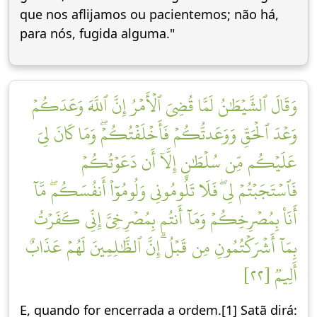
que nos aflijamos ou pacientemos; não há,
para nós, fugida alguma."
وَقَالَ ٱلشَّيۡطَٰنُ لَمَّا قُضِيَ ٱلۡأَمۡرُ إِنَّ ٱللَّهَ وَعَدَكُمۡ
وَعۡدَ ٱلۡحَقِّ وَوَعَدتُّكُمۡ فَأَخۡلَفۡتُكُمۡۖ وَمَا كَانَ لِيَ
عَلَيۡكُم مِّن سُلۡطَٰنٍ إِلَّآ أَن دَعَوۡتُكُمۡ
فَٱسۡتَجَبۡتُمۡ لِيۖ فَلَا تَلُومُونِي وَلُومُوٓاْ أَنفُسَكُمۖ مَّآ
أَنَا۠ بِمُصۡرِخِكُمۡ وَمَآ أَنتُم بِمُصۡرِخِيَّ إِنِّي كَفَرۡتُ
بِمَآ أَشۡرَكۡتُمُونِ مِن قَبۡلُۗ إِنَّ ٱلظَّٰلِمِينَ لَهُمۡ عَذَابٌ
أَلِيمٞ [٢٢]
E, quando for encerrada a ordem.[1] Satã dirá: