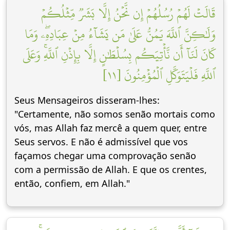
قَالَتۡ لَهُمۡ رُسُلُهُمۡ إِن نَّحۡنُ إِلَّا بَشَرٞ مِّثۡلُكُمۡ
وَلَٰكِنَّ ٱللَّهَ يَمُنُّ عَلَىٰ مَن يَشَآءُ مِنۡ عِبَادِهِۦۖ وَمَا
كَانَ لَنَآ أَن نَّأۡتِيَكُم بِسُلۡطَٰنٍ إِلَّا بِإِذۡنِ ٱللَّهِۚ وَعَلَى
ٱللَّهِ فَلۡيَتَوَكَّلِ ٱلۡمُؤۡمِنُونَ [١١]
Seus Mensageiros disseram-lhes:
"Certamente, não somos senão mortais como
vós, mas Allah faz mercê a quem quer, entre
Seus servos. E não é admissível que vos
façamos chegar uma comprovação senão
com a permissão de Allah. E que os crentes,
então, confiem, em Allah."