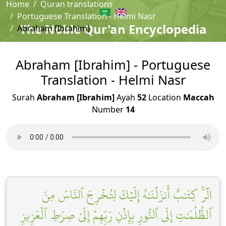
Home
Quran translations
Portuguese Translation - Helmi Nasr
The Noble Qur'an Encyclopedia
Abraham [Ibrahim]
Abraham [Ibrahim] - Portuguese
Translation - Helmi Nasr
Surah
Abraham [Ibrahim]
Ayah
52
Location
Maccah
Number
14
الٓرۚ كِتَٰبٌ أَنزَلۡنَٰهُ إِلَيۡكَ لِتُخۡرِجَ ٱلنَّاسَ مِنَ
ٱلظُّلُمَٰتِ إِلَى ٱلنُّورِ بِإِذۡنِ رَبِّهِمۡ إِلَىٰ صِرَٰطِ ٱلۡعَزِيزِ