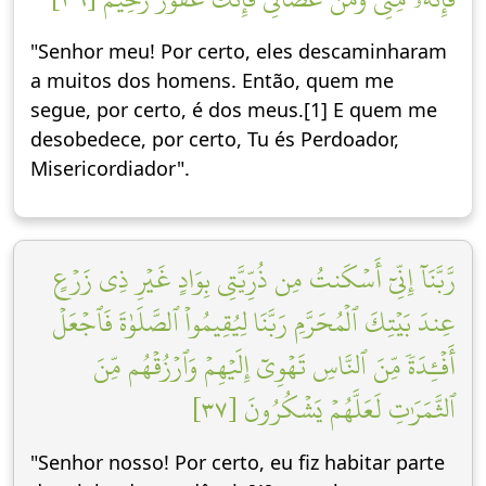
"Senhor meu! Por certo, eles descaminharam
a muitos dos homens. Então, quem me
segue, por certo, é dos meus.[1] E quem me
desobedece, por certo, Tu és Perdoador,
Misericordiador".
رَّبَّنَآ إِنِّيٓ أَسۡكَنتُ مِن ذُرِّيَّتِي بِوَادٍ غَيۡرِ ذِي زَرۡعٍ
عِندَ بَيۡتِكَ ٱلۡمُحَرَّمِ رَبَّنَا لِيُقِيمُواْ ٱلصَّلَوٰةَ فَٱجۡعَلۡ
أَفۡـِٔدَةٗ مِّنَ ٱلنَّاسِ تَهۡوِيٓ إِلَيۡهِمۡ وَٱرۡزُقۡهُم مِّنَ
ٱلثَّمَرَٰتِ لَعَلَّهُمۡ يَشۡكُرُونَ [٣٧]
"Senhor nosso! Por certo, eu fiz habitar parte