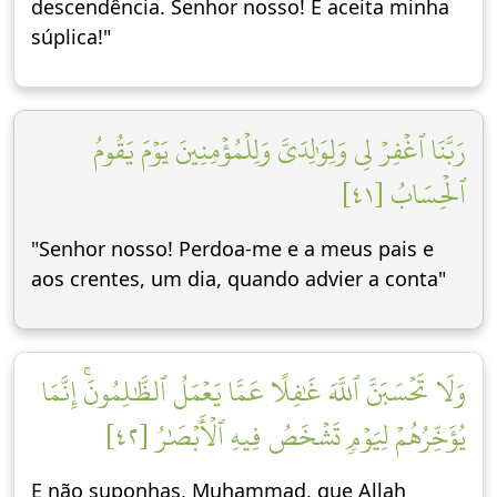
descendência. Senhor nosso! E aceita minha
súplica!"
رَبَّنَا ٱغۡفِرۡ لِي وَلِوَٰلِدَيَّ وَلِلۡمُؤۡمِنِينَ يَوۡمَ يَقُومُ
ٱلۡحِسَابُ [٤١]
"Senhor nosso! Perdoa-me e a meus pais e
aos crentes, um dia, quando advier a conta"
وَلَا تَحۡسَبَنَّ ٱللَّهَ غَٰفِلًا عَمَّا يَعۡمَلُ ٱلظَّٰلِمُونَۚ إِنَّمَا
يُؤَخِّرُهُمۡ لِيَوۡمٖ تَشۡخَصُ فِيهِ ٱلۡأَبۡصَٰرُ [٤٢]
E não suponhas, Muhammad, que Allah