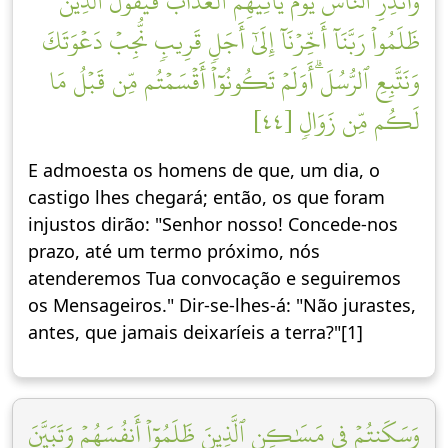
وَأَنذِرِ ٱلنَّاسَ يَوۡمَ يَأۡتِيهِمُ ٱلۡعَذَابُ فَيَقُولُ ٱلَّذِينَ
ظَلَمُواْ رَبَّنَآ أَخِّرۡنَآ إِلَىٰٓ أَجَلٖ قَرِيبٖ نُّجِبۡ دَعۡوَتَكَ
وَنَتَّبِعِ ٱلرُّسُلَۗ أَوَلَمۡ تَكُونُوٓاْ أَقۡسَمۡتُم مِّن قَبۡلُ مَا
لَكُم مِّن زَوَالٖ [٤٤]
E admoesta os homens de que, um dia, o
castigo lhes chegará; então, os que foram
injustos dirão: "Senhor nosso! Concede-nos
prazo, até um termo próximo, nós
atenderemos Tua convocação e seguiremos
os Mensageiros." Dir-se-lhes-á: "Não jurastes,
antes, que jamais deixaríeis a terra?"[1]
وَسَكَنتُمۡ فِي مَسَٰكِنِ ٱلَّذِينَ ظَلَمُوٓاْ أَنفُسَهُمۡ وَتَبَيَّنَ