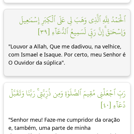
ٱلۡحَمۡدُ لِلَّهِ ٱلَّذِي وَهَبَ لِي عَلَى ٱلۡكِبَرِ إِسۡمَٰعِيلَ
وَإِسۡحَٰقَۚ إِنَّ رَبِّي لَسَمِيعُ ٱلدُّعَآءِ [٣٩]
"Louvor a Allah, Que me dadivou, na velhice,
com Ismael e Isaque. Por certo, meu Senhor é
O Ouvidor da súplica".
رَبِّ ٱجۡعَلۡنِي مُقِيمَ ٱلصَّلَوٰةِ وَمِن ذُرِّيَّتِيۚ رَبَّنَا وَتَقَبَّلۡ
دُعَآءِ [٤٠]
"Senhor meu! Faze-me cumpridor da oração
e, também, uma parte de minha