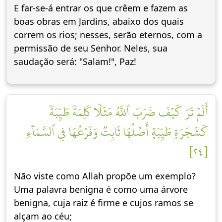
E far-se-á entrar os que crêem e fazem as
boas obras em Jardins, abaixo dos quais
correm os rios; nesses, serão eternos, com a
permissão de seu Senhor. Neles, sua
saudação será: "Salam!", Paz!
أَلَمۡ تَرَ كَيۡفَ ضَرَبَ ٱللَّهُ مَثَلٗا كَلِمَةٗ طَيِّبَةٗ
كَشَجَرَةٖ طَيِّبَةٍ أَصۡلُهَا ثَابِتٞ وَفَرۡعُهَا فِي ٱلسَّمَآءِ
[٢٤]
Não viste como Allah propõe um exemplo?
Uma palavra benigna é como uma árvore
benigna, cuja raiz é firme e cujos ramos se
alçam ao céu;