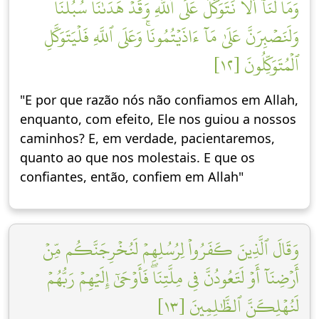
وَمَا لَنَآ أَلَّا نَتَوَكَّلَ عَلَى ٱللَّهِ وَقَدۡ هَدَىٰنَا سُبُلَنَاۚ
وَلَنَصۡبِرَنَّ عَلَىٰ مَآ ءَاذَيۡتُمُونَاۚ وَعَلَى ٱللَّهِ فَلۡيَتَوَكَّلِ
ٱلۡمُتَوَكِّلُونَ [١٢]
"E por que razão nós não confiamos em Allah,
enquanto, com efeito, Ele nos guiou a nossos
caminhos? E, em verdade, pacientaremos,
quanto ao que nos molestais. E que os
confiantes, então, confiem em Allah"
وَقَالَ ٱلَّذِينَ كَفَرُواْ لِرُسُلِهِمۡ لَنُخۡرِجَنَّكُم مِّنۡ
أَرۡضِنَآ أَوۡ لَتَعُودُنَّ فِي مِلَّتِنَاۖ فَأَوۡحَىٰٓ إِلَيۡهِمۡ رَبُّهُمۡ
لَنُهۡلِكَنَّ ٱلظَّٰلِمِينَ [١٣]