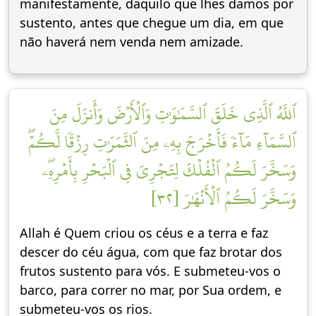
manifestamente, daquilo que lhes damos por
sustento, antes que chegue um dia, em que
não haverá nem venda nem amizade.
ٱللَّهُ ٱلَّذِي خَلَقَ ٱلسَّمَٰوَٰتِ وَٱلۡأَرۡضَ وَأَنزَلَ مِنَ
ٱلسَّمَآءِ مَآءٗ فَأَخۡرَجَ بِهِۦ مِنَ ٱلثَّمَرَٰتِ رِزۡقٗا لَّكُمۡۖ
وَسَخَّرَ لَكُمُ ٱلۡفُلۡكَ لِتَجۡرِيَ فِي ٱلۡبَحۡرِ بِأَمۡرِهِۦۖ
وَسَخَّرَ لَكُمُ ٱلۡأَنۡهَٰرَ [٣٢]
Allah é Quem criou os céus e a terra e faz
descer do céu água, com que faz brotar dos
frutos sustento para vós. E submeteu-vos o
barco, para correr no mar, por Sua ordem, e
submeteu-vos os rios.