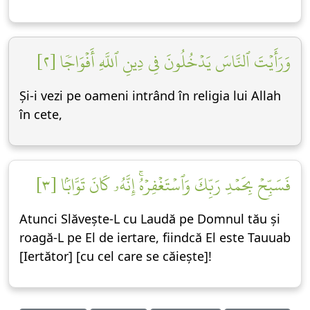
وَرَأَيۡتَ ٱلنَّاسَ يَدۡخُلُونَ فِي دِينِ ٱللَّهِ أَفۡوَاجٗا [٢]
Și-i vezi pe oameni intrând în religia lui Allah
în cete,
فَسَبِّحۡ بِحَمۡدِ رَبِّكَ وَٱسۡتَغۡفِرۡهُۚ إِنَّهُۥ كَانَ تَوَّابَۢا [٣]
Atunci Slăvește-L cu Laudă pe Domnul tău și
roagă-L pe El de iertare, fiindcă El este Tauuab
[Iertător] [cu cel care se căiește]!