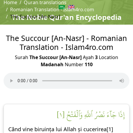
Home
Quran translations
Romanian Translation - Islam4ro.com
The Noble Qur'an Encyclopedia
The Succour [An-Nasr]
The Succour [An-Nasr] - Romanian
Translation - Islam4ro.com
Surah
The Succour [An-Nasr]
Ayah
3
Location
Madanah
Number
110
إِذَا جَآءَ نَصۡرُ ٱللَّهِ وَٱلۡفَتۡحُ [١]
Când vine biruința lui Allah și cucerirea[1]