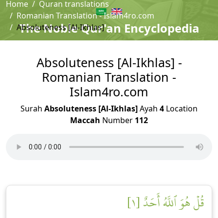
Home
Quran translations
Romanian Translation - Islam4ro.com
The Noble Qur'an Encyclopedia
Absoluteness [Al-Ikhlas]
Absoluteness [Al-Ikhlas] -
Romanian Translation -
Islam4ro.com
Surah
Absoluteness [Al-Ikhlas]
Ayah
4
Location
Maccah
Number
112
قُلۡ هُوَ ٱللَّهُ أَحَدٌ [١]