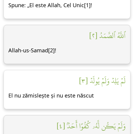
Spune: „El este Allah, Cel Unic[1]!
ٱللَّهُ ٱلصَّمَدُ [٢]
Allah-us-Samad[2]!
لَمۡ يَلِدۡ وَلَمۡ يُولَدۡ [٣]
El nu zămislește și nu este născut
وَلَمۡ يَكُن لَّهُۥ كُفُوًا أَحَدُۢ [٤]