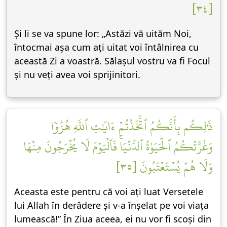
[٣٤]
Și li se va spune lor: „Astăzi vă uităm Noi,
întocmai așa cum ați uitat voi întâlnirea cu
această Zi a voastră. Sălașul vostru va fi Focul
și nu veți avea voi sprijinitori.
ذَٰلِكُم بِأَنَّكُمُ ٱتَّخَذۡتُمۡ ءَايَٰتِ ٱللَّهِ هُزُوٗا
وَغَرَّتۡكُمُ ٱلۡحَيَوٰةُ ٱلدُّنۡيَاۚ فَٱلۡيَوۡمَ لَا يُخۡرَجُونَ مِنۡهَا
وَلَا هُمۡ يُسۡتَعۡتَبُونَ [٣٥]
Aceasta este pentru că voi ați luat Versetele
lui Allah în derâdere și v-a înșelat pe voi viața
lumească!” În Ziua aceea, ei nu vor fi scoși din