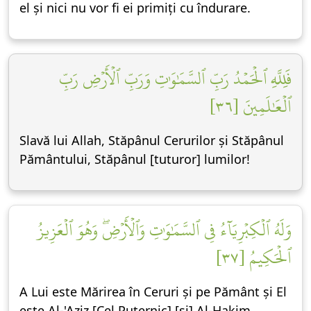
el și nici nu vor fi ei primiți cu îndurare.
فَلِلَّهِ ٱلۡحَمۡدُ رَبِّ ٱلسَّمَٰوَٰتِ وَرَبِّ ٱلۡأَرۡضِ رَبِّ
ٱلۡعَٰلَمِينَ [٣٦]
Slavă lui Allah, Stăpânul Cerurilor și Stăpânul
Pământului, Stăpânul [tuturor] lumilor!
وَلَهُ ٱلۡكِبۡرِيَآءُ فِي ٱلسَّمَٰوَٰتِ وَٱلۡأَرۡضِۖ وَهُوَ ٱلۡعَزِيزُ
ٱلۡحَكِيمُ [٣٧]
A Lui este Mărirea în Ceruri și pe Pământ și El
este Al-'Aziz [Cel Puternic] [și] Al-Hakim