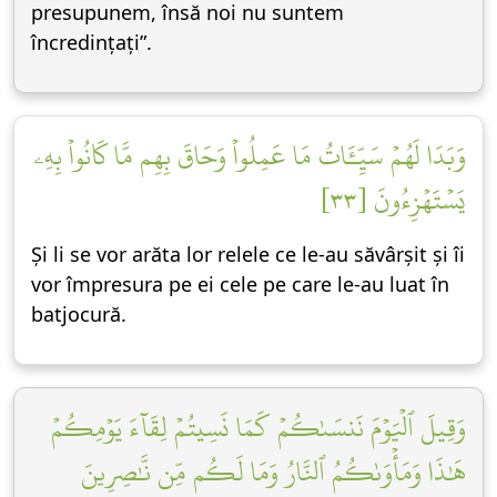
presupunem, însă noi nu suntem
încredințați”.
وَبَدَا لَهُمۡ سَيِّـَٔاتُ مَا عَمِلُواْ وَحَاقَ بِهِم مَّا كَانُواْ بِهِۦ
يَسۡتَهۡزِءُونَ [٣٣]
Și li se vor arăta lor relele ce le-au săvârșit și îi
vor împresura pe ei cele pe care le-au luat în
batjocură.
وَقِيلَ ٱلۡيَوۡمَ نَنسَىٰكُمۡ كَمَا نَسِيتُمۡ لِقَآءَ يَوۡمِكُمۡ
هَٰذَا وَمَأۡوَىٰكُمُ ٱلنَّارُ وَمَا لَكُم مِّن نَّٰصِرِينَ