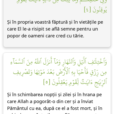
يُوقِنُونَ [٤]
Și în propria voastră făptură și în vietățile pe
care El le-a risipit se află semne pentru un
popor de oameni care cred cu tărie.
وَٱخۡتِلَٰفِ ٱلَّيۡلِ وَٱلنَّهَارِ وَمَآ أَنزَلَ ٱللَّهُ مِنَ ٱلسَّمَآءِ
مِن رِّزۡقٖ فَأَحۡيَا بِهِ ٱلۡأَرۡضَ بَعۡدَ مَوۡتِهَا وَتَصۡرِيفِ
ٱلرِّيَٰحِ ءَايَٰتٞ لِّقَوۡمٖ يَعۡقِلُونَ [٥]
Și în schimbarea nopții și zilei și în hrana pe
care Allah a pogorât-o din cer și a înviat
Pământul cu ea, după ce el a fost mort, și în