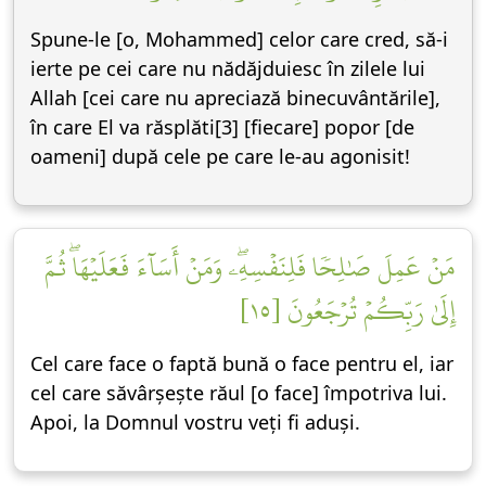
Spune-le [o, Mohammed] celor care cred, să-i
ierte pe cei care nu nădăjduiesc în zilele lui
Allah [cei care nu apreciază binecuvântările],
în care El va răsplăti[3] [fiecare] popor [de
oameni] după cele pe care le-au agonisit!
مَنۡ عَمِلَ صَٰلِحٗا فَلِنَفۡسِهِۦۖ وَمَنۡ أَسَآءَ فَعَلَيۡهَاۖ ثُمَّ
إِلَىٰ رَبِّكُمۡ تُرۡجَعُونَ [١٥]
Cel care face o faptă bună o face pentru el, iar
cel care săvârșește răul [o face] împotriva lui.
Apoi, la Domnul vostru veți fi aduși.