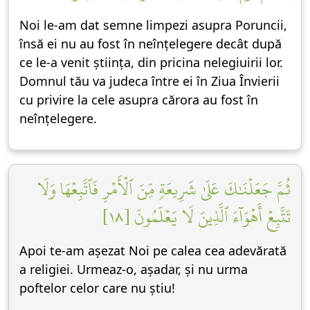
Noi le-am dat semne limpezi asupra Poruncii,
însă ei nu au fost în neînțelegere decât după
ce le-a venit știința, din pricina nelegiuirii lor.
Domnul tău va judeca între ei în Ziua Învierii
cu privire la cele asupra cărora au fost în
neînțelegere.
ثُمَّ جَعَلۡنَٰكَ عَلَىٰ شَرِيعَةٖ مِّنَ ٱلۡأَمۡرِ فَٱتَّبِعۡهَا وَلَا
تَتَّبِعۡ أَهۡوَآءَ ٱلَّذِينَ لَا يَعۡلَمُونَ [١٨]
Apoi te-am așezat Noi pe calea cea adevărată
a religiei. Urmeaz-o, așadar, și nu urma
poftelor celor care nu știu!