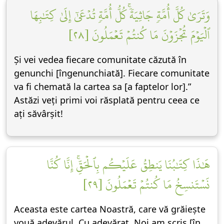
وَتَرَىٰ كُلَّ أُمَّةٖ جَاثِيَةٗۚ كُلُّ أُمَّةٖ تُدۡعَىٰٓ إِلَىٰ كِتَٰبِهَا
ٱلۡيَوۡمَ تُجۡزَوۡنَ مَا كُنتُمۡ تَعۡمَلُونَ [٢٨]
Și vei vedea fiecare comunitate căzută în
genunchi [îngenunchiată]. Fiecare comunitate
va fi chemată la cartea sa [a faptelor lor].”
Astăzi veți primi voi răsplată pentru ceea ce
ați săvârșit!
هَٰذَا كِتَٰبُنَا يَنطِقُ عَلَيۡكُم بِٱلۡحَقِّۚ إِنَّا كُنَّا
نَسۡتَنسِخُ مَا كُنتُمۡ تَعۡمَلُونَ [٢٩]
Aceasta este cartea Noastră, care vă grăiește
vouă adevărul. Cu adevărat, Noi am scris [în