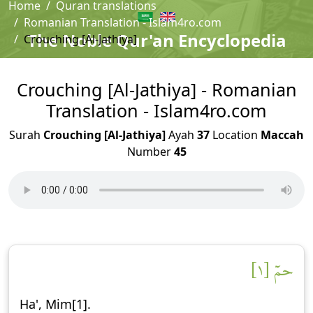
Home
Quran translations
Romanian Translation - Islam4ro.com
The Noble Qur'an Encyclopedia
Crouching [Al-Jathiya]
Crouching [Al-Jathiya] - Romanian
Translation - Islam4ro.com
Surah
Crouching [Al-Jathiya]
Ayah
37
Location
Maccah
Number
45
حمٓ [١]
Ha', Mim[1].