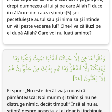
drept dumnezeu al lui și pe care Allah îl duce
în rătăcire din cauza științei[5] și-i
pecetluiește auzul său și inima sa și întinde
un văl peste vederea lui? Cine-l va călăuzi pe
el după Allah? Oare voi nu luați aminte?
وَقَالُواْ مَا هِيَ إِلَّا حَيَاتُنَا ٱلدُّنۡيَا نَمُوتُ وَنَحۡيَا وَمَا
يُهۡلِكُنَآ إِلَّا ٱلدَّهۡرُۚ وَمَا لَهُم بِذَٰلِكَ مِنۡ عِلۡمٍۖ إِنۡ هُمۡ
إِلَّا يَظُنُّونَ [٢٤]
Ei spun: „Nu este decât viața noastră
pământească! Noi murim și trăim și nu ne
distruge nimic, decât timpul!” Însă ei nu au
știință despre aceasta, ci ei doar își închipuie.