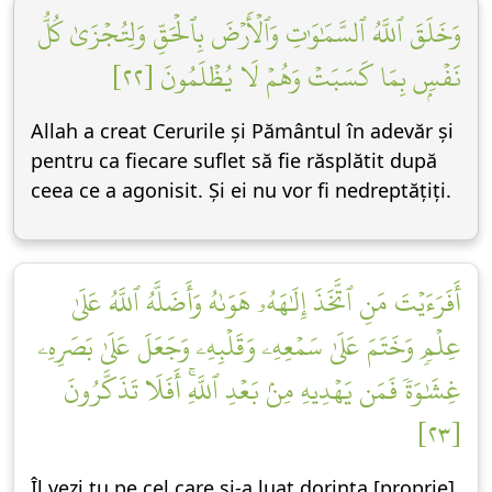
وَخَلَقَ ٱللَّهُ ٱلسَّمَٰوَٰتِ وَٱلۡأَرۡضَ بِٱلۡحَقِّ وَلِتُجۡزَىٰ كُلُّ
نَفۡسِۭ بِمَا كَسَبَتۡ وَهُمۡ لَا يُظۡلَمُونَ [٢٢]
Allah a creat Cerurile și Pământul în adevăr și
pentru ca fiecare suflet să fie răsplătit după
ceea ce a agonisit. Și ei nu vor fi nedreptățiți.
أَفَرَءَيۡتَ مَنِ ٱتَّخَذَ إِلَٰهَهُۥ هَوَىٰهُ وَأَضَلَّهُ ٱللَّهُ عَلَىٰ
عِلۡمٖ وَخَتَمَ عَلَىٰ سَمۡعِهِۦ وَقَلۡبِهِۦ وَجَعَلَ عَلَىٰ بَصَرِهِۦ
غِشَٰوَةٗ فَمَن يَهۡدِيهِ مِنۢ بَعۡدِ ٱللَّهِۚ أَفَلَا تَذَكَّرُونَ
[٢٣]
Îl vezi tu pe cel care și-a luat dorința [proprie]