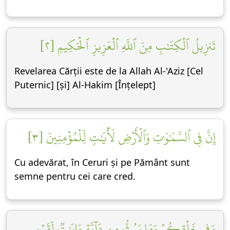
تَنزِيلُ ٱلۡكِتَٰبِ مِنَ ٱللَّهِ ٱلۡعَزِيزِ ٱلۡحَكِيمِ [٢]
Revelarea Cărții este de la Allah Al-'Aziz [Cel
Puternic] [și] Al-Hakim [Înțelept]
إِنَّ فِي ٱلسَّمَٰوَٰتِ وَٱلۡأَرۡضِ لَأٓيَٰتٖ لِّلۡمُؤۡمِنِينَ [٣]
Cu adevărat, în Ceruri și pe Pământ sunt
semne pentru cei care cred.
وَفِي خَلۡقِكُمۡ وَمَا يَبُثُّ مِن دَآبَّةٍ ءَايَٰتٞ لِّقَوۡمٖ