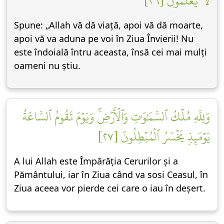
لَا يَعۡلَمُونَ [٢٦]
Spune: „Allah vă dă viață, apoi vă dă moarte,
apoi vă va aduna pe voi în Ziua Învierii! Nu
este îndoială întru aceasta, însă cei mai mulți
oameni nu știu.
وَلِلَّهِ مُلۡكُ ٱلسَّمَٰوَٰتِ وَٱلۡأَرۡضِۚ وَيَوۡمَ تَقُومُ ٱلسَّاعَةُ
يَوۡمَئِذٖ يَخۡسَرُ ٱلۡمُبۡطِلُونَ [٢٧]
A lui Allah este Împărăția Cerurilor și a
Pământului, iar în Ziua când va sosi Ceasul, în
Ziua aceea vor pierde cei care o iau în deșert.