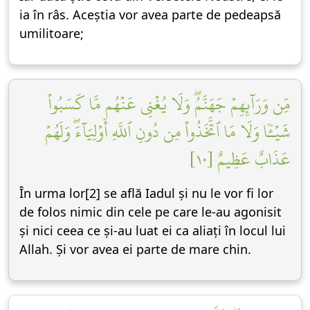
ia în râs. Aceștia vor avea parte de pedeapsă
umilitoare;
مِّن وَرَآئِهِمۡ جَهَنَّمُۖ وَلَا يُغۡنِي عَنۡهُم مَّا كَسَبُواْ
شَيۡـٔٗا وَلَا مَا ٱتَّخَذُواْ مِن دُونِ ٱللَّهِ أَوۡلِيَآءَۖ وَلَهُمۡ
عَذَابٌ عَظِيمٌ [١٠]
În urma lor[2] se află Iadul și nu le vor fi lor
de folos nimic din cele pe care le-au agonisit
și nici ceea ce și-au luat ei ca aliați în locul lui
Allah. Și vor avea ei parte de mare chin.