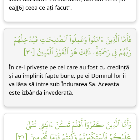
ea][6] ceea ce ați făcut”.
فَأَمَّا ٱلَّذِينَ ءَامَنُواْ وَعَمِلُواْ ٱلصَّٰلِحَٰتِ فَيُدۡخِلُهُمۡ
رَبُّهُمۡ فِي رَحۡمَتِهِۦۚ ذَٰلِكَ هُوَ ٱلۡفَوۡزُ ٱلۡمُبِينُ [٣٠]
În ce-i privește pe cei care au fost cu credință
și au împlinit fapte bune, pe ei Domnul lor îi
va lăsa să intre sub Îndurarea Sa. Aceasta
este izbânda învederată.
وَأَمَّا ٱلَّذِينَ كَفَرُوٓاْ أَفَلَمۡ تَكُنۡ ءَايَٰتِي تُتۡلَىٰ
عَلَيۡكُمۡ فَٱسۡتَكۡبَرۡتُمۡ وَكُنتُمۡ قَوۡمٗا مُّجۡرِمِينَ [٣١]