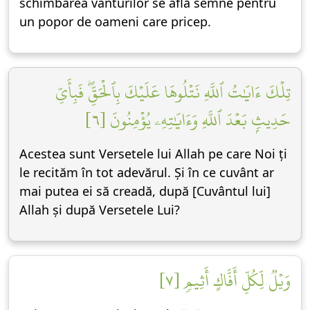
schimbarea vânturilor se află semne pentru
un popor de oameni care pricep.
تِلۡكَ ءَايَٰتُ ٱللَّهِ نَتۡلُوهَا عَلَيۡكَ بِٱلۡحَقِّۖ فَبِأَيِّ
حَدِيثِۭ بَعۡدَ ٱللَّهِ وَءَايَٰتِهِۦ يُؤۡمِنُونَ [٦]
Acestea sunt Versetele lui Allah pe care Noi ți
le recităm în tot adevărul. Și în ce cuvânt ar
mai putea ei să creadă, după [Cuvântul lui]
Allah și după Versetele Lui?
وَيۡلٞ لِّكُلِّ أَفَّاكٍ أَثِيمٖ [٧]