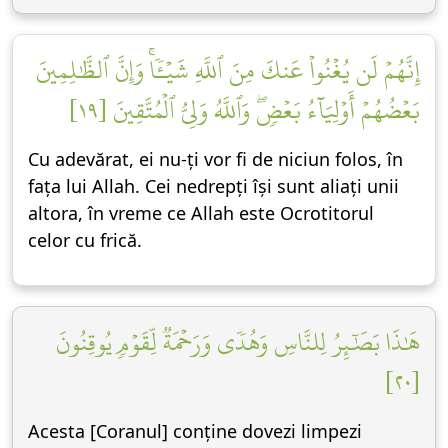
إِنَّهُمۡ لَن يُغۡنُواْ عَنكَ مِنَ ٱللَّهِ شَيۡـٔٗاۚ وَإِنَّ ٱلظَّٰلِمِينَ
بَعۡضُهُمۡ أَوۡلِيَآءُ بَعۡضٖۖ وَٱللَّهُ وَلِيُّ ٱلۡمُتَّقِينَ [١٩]
Cu adevărat, ei nu-ți vor fi de niciun folos, în
fața lui Allah. Cei nedrepți își sunt aliați unii
altora, în vreme ce Allah este Ocrotitorul
celor cu frică.
هَٰذَا بَصَٰٓئِرُ لِلنَّاسِ وَهُدٗى وَرَحۡمَةٞ لِّقَوۡمٖ يُوقِنُونَ
[٢٠]
Acesta [Coranul] conține dovezi limpezi