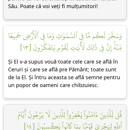
Său. Poate că voi veți fi mulțumitori!
وَسَخَّرَ لَكُم مَّا فِي ٱلسَّمَٰوَٰتِ وَمَا فِي ٱلۡأَرۡضِ جَمِيعٗا
مِّنۡهُۚ إِنَّ فِي ذَٰلِكَ لَأٓيَٰتٖ لِّقَوۡمٖ يَتَفَكَّرُونَ [١٣]
Și El v-a supus vouă toate cele care se află în
Ceruri și care se află pre Pământ; toate sunt
de la El. Și întru aceasta se află semne pentru
un popor de oameni care chibzuiesc.
قُل لِّلَّذِينَ ءَامَنُواْ يَغۡفِرُواْ لِلَّذِينَ لَا يَرۡجُونَ أَيَّامَ
ٱللَّهِ لِيَجۡزِيَ قَوۡمَۢا بِمَا كَانُواْ يَكۡسِبُونَ [١٤]