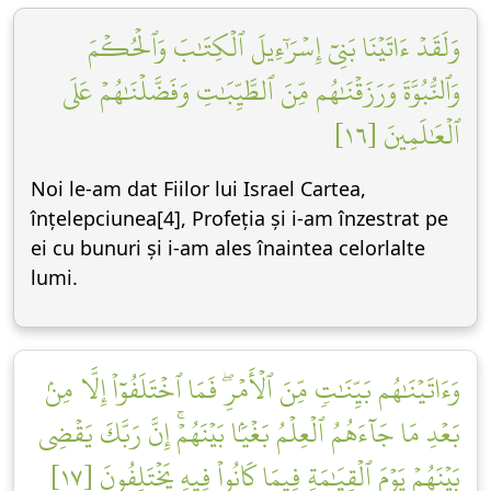
وَلَقَدۡ ءَاتَيۡنَا بَنِيٓ إِسۡرَٰٓءِيلَ ٱلۡكِتَٰبَ وَٱلۡحُكۡمَ
وَٱلنُّبُوَّةَ وَرَزَقۡنَٰهُم مِّنَ ٱلطَّيِّبَٰتِ وَفَضَّلۡنَٰهُمۡ عَلَى
ٱلۡعَٰلَمِينَ [١٦]
Noi le-am dat Fiilor lui Israel Cartea,
înțelepciunea[4], Profeția și i-am înzestrat pe
ei cu bunuri și i-am ales înaintea celorlalte
lumi.
وَءَاتَيۡنَٰهُم بَيِّنَٰتٖ مِّنَ ٱلۡأَمۡرِۖ فَمَا ٱخۡتَلَفُوٓاْ إِلَّا مِنۢ
بَعۡدِ مَا جَآءَهُمُ ٱلۡعِلۡمُ بَغۡيَۢا بَيۡنَهُمۡۚ إِنَّ رَبَّكَ يَقۡضِي
بَيۡنَهُمۡ يَوۡمَ ٱلۡقِيَٰمَةِ فِيمَا كَانُواْ فِيهِ يَخۡتَلِفُونَ [١٧]