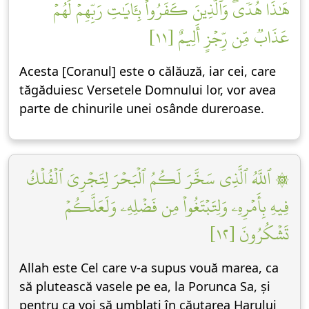
هَٰذَا هُدٗىۖ وَٱلَّذِينَ كَفَرُواْ بِـَٔايَٰتِ رَبِّهِمۡ لَهُمۡ
عَذَابٞ مِّن رِّجۡزٍ أَلِيمٌ [١١]
Acesta [Coranul] este o călăuză, iar cei, care
tăgăduiesc Versetele Domnului lor, vor avea
parte de chinurile unei osânde dureroase.
۞ ٱللَّهُ ٱلَّذِي سَخَّرَ لَكُمُ ٱلۡبَحۡرَ لِتَجۡرِيَ ٱلۡفُلۡكُ
فِيهِ بِأَمۡرِهِۦ وَلِتَبۡتَغُواْ مِن فَضۡلِهِۦ وَلَعَلَّكُمۡ
تَشۡكُرُونَ [١٢]
Allah este Cel care v-a supus vouă marea, ca
să plutească vasele pe ea, la Porunca Sa, și
pentru ca voi să umblați în căutarea Harului