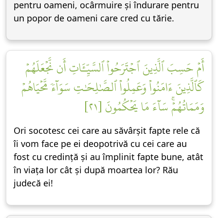
pentru oameni, ocârmuire și îndurare pentru
un popor de oameni care cred cu tărie.
أَمۡ حَسِبَ ٱلَّذِينَ ٱجۡتَرَحُواْ ٱلسَّيِّـَٔاتِ أَن نَّجۡعَلَهُمۡ
كَٱلَّذِينَ ءَامَنُواْ وَعَمِلُواْ ٱلصَّٰلِحَٰتِ سَوَآءٗ مَّحۡيَاهُمۡ
وَمَمَاتُهُمۡۚ سَآءَ مَا يَحۡكُمُونَ [٢١]
Ori socotesc cei care au săvârșit fapte rele că
îi vom face pe ei deopotrivă cu cei care au
fost cu credință și au împlinit fapte bune, atât
în viața lor cât și după moartea lor? Rău
judecă ei!