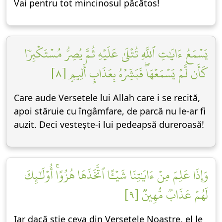
Vai pentru tot mincinosul păcătos!
يَسۡمَعُ ءَايَٰتِ ٱللَّهِ تُتۡلَىٰ عَلَيۡهِ ثُمَّ يُصِرُّ مُسۡتَكۡبِرٗا
كَأَن لَّمۡ يَسۡمَعۡهَاۖ فَبَشِّرۡهُ بِعَذَابٍ أَلِيمٖ [٨]
Care aude Versetele lui Allah care i se recită,
apoi stăruie cu îngâmfare, de parcă nu le-ar fi
auzit. Deci vestește-i lui pedeapsă dureroasă!
وَإِذَا عَلِمَ مِنۡ ءَايَٰتِنَا شَيۡـًٔا ٱتَّخَذَهَا هُزُوًاۚ أُوْلَٰٓئِكَ
لَهُمۡ عَذَابٞ مُّهِينٞ [٩]
Iar dacă știe ceva din Versetele Noastre, el le