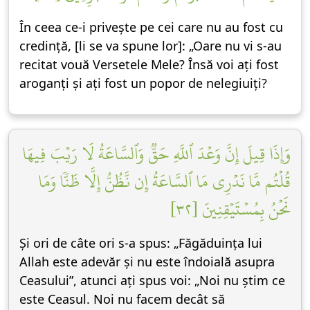
În ceea ce-i privește pe cei care nu au fost cu
credință, [li se va spune lor]: „Oare nu vi s-au
recitat vouă Versetele Mele? Însă voi ați fost
aroganți și ați fost un popor de nelegiuiți?
وَإِذَا قِيلَ إِنَّ وَعۡدَ ٱللَّهِ حَقّٞ وَٱلسَّاعَةُ لَا رَيۡبَ فِيهَا
قُلۡتُم مَّا نَدۡرِي مَا ٱلسَّاعَةُ إِن نَّظُنُّ إِلَّا ظَنّٗا وَمَا
نَحۡنُ بِمُسۡتَيۡقِنِينَ [٣٢]
Și ori de câte ori s-a spus: „Făgăduința lui
Allah este adevăr și nu este îndoială asupra
Ceasului”, atunci ați spus voi: „Noi nu știm ce
este Ceasul. Noi nu facem decât să