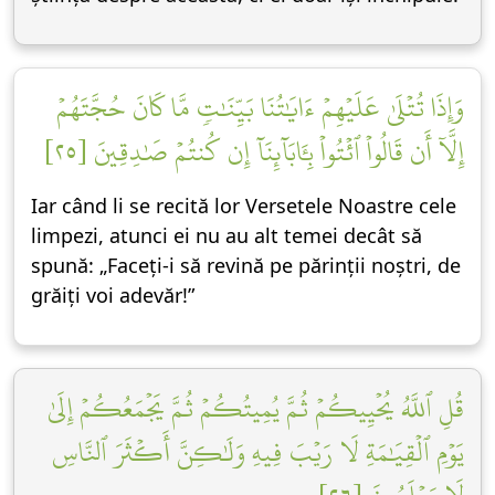
وَإِذَا تُتۡلَىٰ عَلَيۡهِمۡ ءَايَٰتُنَا بَيِّنَٰتٖ مَّا كَانَ حُجَّتَهُمۡ
إِلَّآ أَن قَالُواْ ٱئۡتُواْ بِـَٔابَآئِنَآ إِن كُنتُمۡ صَٰدِقِينَ [٢٥]
Iar când li se recită lor Versetele Noastre cele
limpezi, atunci ei nu au alt temei decât să
spună: „Faceți-i să revină pe părinții noștri, de
grăiți voi adevăr!”
قُلِ ٱللَّهُ يُحۡيِيكُمۡ ثُمَّ يُمِيتُكُمۡ ثُمَّ يَجۡمَعُكُمۡ إِلَىٰ
يَوۡمِ ٱلۡقِيَٰمَةِ لَا رَيۡبَ فِيهِ وَلَٰكِنَّ أَكۡثَرَ ٱلنَّاسِ