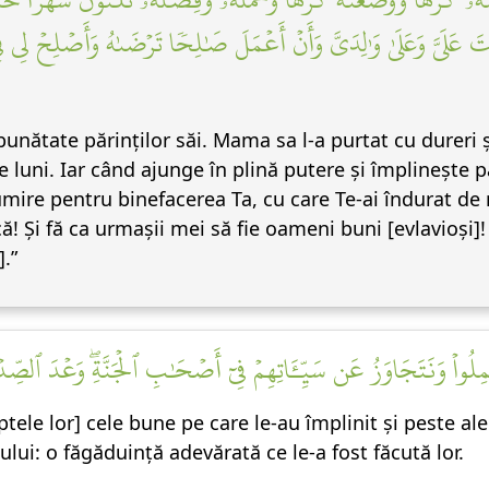
َ عَلَيَّ وَعَلَىٰ وَٰلِدَيَّ وَأَنۡ أَعۡمَلَ صَٰلِحٗا تَرۡضَىٰهُ وَأَصۡلِحۡ لِي فِي ذ
unătate părinților săi. Mama sa l-a purtat cu dureri și
 de luni. Iar când ajunge în plină putere și împlinește
ire pentru binefacerea Ta, cu care Te-ai îndurat de m
ă! Și fă ca urmașii mei să fie oameni buni [evlavioși]!
.”
َمِلُواْ وَنَتَجَاوَزُ عَن سَيِّـَٔاتِهِمۡ فِيٓ أَصۡحَٰبِ ٱلۡجَنَّةِۖ وَعۡدَ ٱلصِّد
ptele lor] cele bune pe care le-au împlinit și peste al
iului: o făgăduință adevărată ce le-a fost făcută lor.