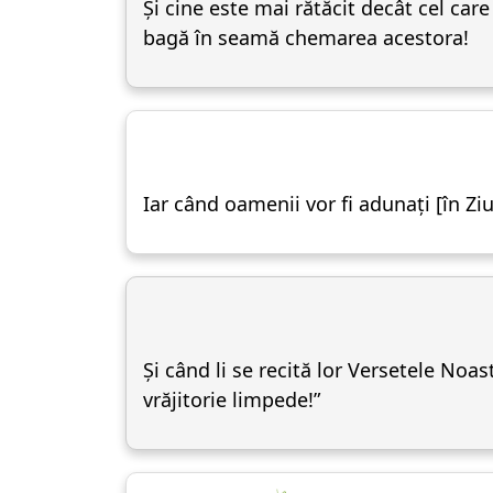
Și cine este mai rătăcit decât cel care
bagă în seamă chemarea acestora!
Iar când oamenii vor fi adunați [în Ziua
Și când li se recită lor Versetele Noa
vrăjitorie limpede!”