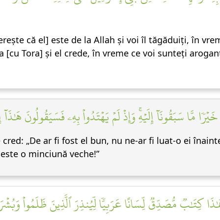
ește că el] este de la Allah și voi îl tăgăduiți, în vrem
 [cu Tora] și el crede, în vreme ce voi sunteți arogan
َيۡرٗا مَّا سَبَقُونَآ إِلَيۡهِۚ وَإِذۡ لَمۡ يَهۡتَدُواْ بِهِۦ فَسَيَقُولُونَ هَٰذَآ 
 cred: „De ar fi fost el bun, nu ne-ar fi luat-o ei înain
a este o minciună veche!”
ٰذَا كِتَٰبٞ مُّصَدِّقٞ لِّسَانًا عَرَبِيّٗا لِّيُنذِرَ ٱلَّذِينَ ظَلَمُواْ وَبُشۡ