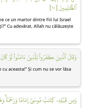
ٱلظَّٰلِمِينَ [١٠]
e ce un martor dintre Fiii lui Israel
ți?” Cu adevărat, Allah nu călăuzește
وَقَالَ ٱلَّذِينَ كَفَرُواْ لِلَّذِينَ ءَامَنُواْ لَوۡ كَانَ خ]
te cu aceasta!” Și cum nu se vor lăsa
وَمِن قَبۡلِهِۦ كِتَٰبُ مُوسَىٰٓ إِمَامٗا وَرَحۡمَةٗۚ وَهَ]