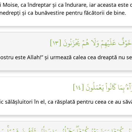
i Moise, ca îndreptar și ca îndurare, iar aceasta este 
 nedrepți și ca bunăvestire pentru făcătorii de bine.
َلَا خَوۡفٌ عَلَيۡهِمۡ وَلَا هُمۡ يَحۡزَنُونَ [١٣
stru este Allah!” și urmează calea cea dreaptă nu se v
ۢ بِمَا كَانُواْ يَعۡمَلُونَ [١٤
ic sălășluitori în el, ca răsplată pentru ceea ce au săvâ
ُمُّهُۥ كُرۡهٗا وَوَضَعَتۡهُ كُرۡهٗاۖ وَحَمۡلُهُۥ وَفِصَٰلُهُۥ ثَلَٰثُونَ شَهۡرًاۚ حَتَّ