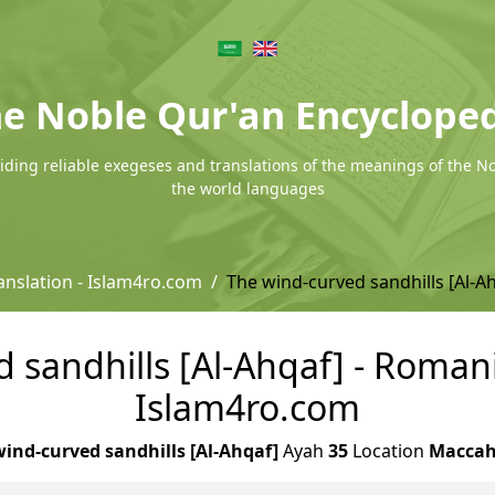
e Noble Qur'an Encyclope
ding reliable exegeses and translations of the meanings of the N
the world languages
nslation - Islam4ro.com
The wind-curved sandhills [Al-A
 sandhills [Al-Ahqaf] - Romani
Islam4ro.com
ind-curved sandhills [Al-Ahqaf]
Ayah
35
Location
Macca