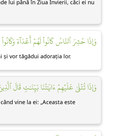
e lui până în Ziua Învierii, căci ei nu
وَإِذَا حُشِرَ ٱلنَّاسُ كَانُواْ لَهُمۡ أَعۡدَآءٗ وَكَانُواْ]
i și vor tăgădui adorația lor.
وَإِذَا تُتۡلَىٰ عَلَيۡهِمۡ ءَايَٰتُنَا بَيِّنَٰتٖ قَالَ ٱلّ]
 când vine la ei: „Aceasta este