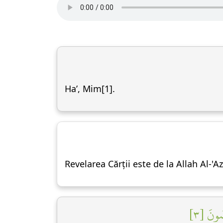
Ha’, Mim[1].
Revelarea Cărții este de la Allah Al-'Az
ضُونَ [٣