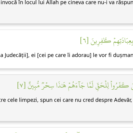
 invocă în locul lui Allah pe cineva care nu-i va răspund
 بِعِبَادَتِهِمۡ كَٰفِرِينَ [٦
 Judecății], ei [cei pe care îi adorau] le vor fi dușman
َذِينَ كَفَرُواْ لِلۡحَقِّ لَمَّا جَآءَهُمۡ هَٰذَا سِحۡرٞ مُّبِينٌ [٧
stre cele limpezi, spun cei care nu cred despre Adevăr,