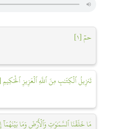
حمٓ [١]
تَنزِيلُ ٱلۡكِتَٰبِ مِنَ ٱللَّهِ ٱلۡعَزِيزِ ٱلۡحَكِيمِ [٢]
مَا خَلَقۡنَا ٱلسَّمَٰوَٰتِ وَٱلۡأَرۡضَ وَمَا بَيۡنَهُمَآ ]