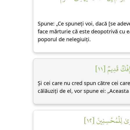
Spune: „Ce spuneți voi, dacă [se adever
face mărturie că este deopotrivă cu ea
poporul de nelegiuiți.
إِفۡكٞ قَدِيمٞ [١١
Și cei care nu cred spun către cei care
călăuziți de el, vor spune ei: „Aceast
رَىٰ لِلۡمُحۡسِنِينَ [١٢