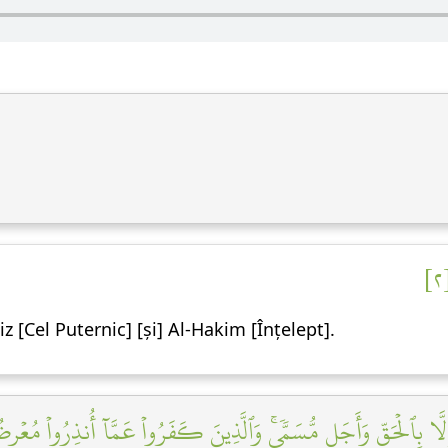
iz [Cel Puternic] [și] Al-Hakim [Înțelept].
إِلَّا بِٱلۡحَقِّ وَأَجَلٖ مُّسَمّٗىۚ وَٱلَّذِينَ كَفَرُواْ عَمَّآ أُنذِرُواْ مُعۡرِ