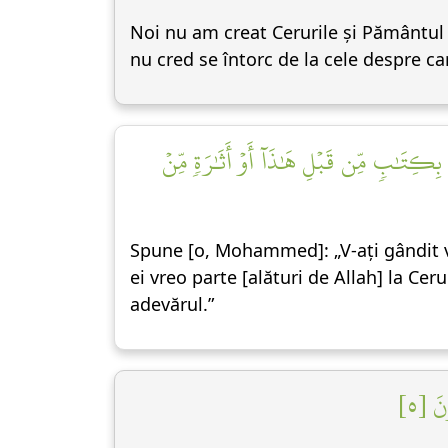
Noi nu am creat Cerurile și Pământul ș
nu cred se întorc de la cele despre car
 بِكِتَٰبٖ مِّن قَبۡلِ هَٰذَآ أَوۡ أَثَٰرَةٖ مِّنۡ
Spune [o, Mohammed]: „V-ați gândit voi
ei vreo parte [alături de Allah] la Ce
adevărul.”
نَ [٥