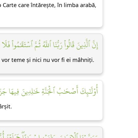
o Carte care întărește, în limba arabă,
إِنَّ ٱلَّذِينَ قَالُواْ رَبُّنَا ٱللَّهُ ثُمَّ ٱسۡتَقَٰمُواْ ف]
or teme și nici nu vor fi ei mâhniți.
أُوْلَٰٓئِكَ أَصۡحَٰبُ ٱلۡجَنَّةِ خَٰلِدِينَ فِيهَا جَزَآءَ]
rșit.
وَوَصَّيۡنَا ٱلۡإِنسَٰنَ بِوَٰلِدَيۡهِ إِحۡسَٰنًاۖ حَمَلَتۡهُ أ