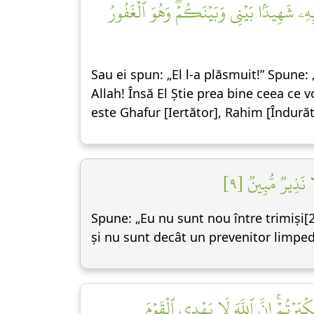
بِهِۦ شَهِيدَۢا بَيۡنِي وَبَيۡنَكُمۡۖ وَهُوَ ٱلۡغَفُورُ
Sau ei spun: „El l-a plăsmuit!” Spune:
Allah! Însă El Știe prea bine ceea ce vo
este Ghafur [Iertător], Rahim [Îndurăt
ا نَذِيرٞ مُّبِينٞ [٩
Spune: „Eu nu sunt nou între trimiși[2
și nu sunt decât un prevenitor limped
بَرۡتُمۡۚ إِنَّ ٱللَّهَ لَا يَهۡدِي ٱلۡقَوۡمَ