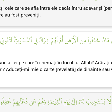
i cele care se află între ele decât întru adevăr și [p
e au fost preveniți.
 مَاذَا خَلَقُواْ مِنَ ٱلۡأَرۡضِ أَمۡ لَهُمۡ شِرۡكٞ فِي ٱلسَّمَٰوَٰتِۖ ٱئۡتُونِي
 la cei pe care îi chemați în locul lui Allah? Arătaț
ruri? Aduceți-mi mie o carte [revelată] de dinainte sau
ا يَسۡتَجِيبُ لَهُۥٓ إِلَىٰ يَوۡمِ ٱلۡقِيَٰمَةِ وَهُمۡ عَن دُعَآئِهِمۡ غَٰفِلُو