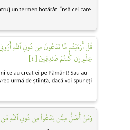
entru] un termen hotărât. Însă cei care
قُلۡ أَرَءَيۡتُم مَّا تَدۡعُونَ مِن دُونِ ٱللَّهِ أَرُونِي
عِلۡمٍ إِن كُنتُمۡ صَٰدِقِينَ [٤]
i-mi ce au creat ei pe Pământ! Sau au
 vreo urmă de știință, dacă voi spuneți
وَمَنۡ أَضَلُّ مِمَّن يَدۡعُواْ مِن دُونِ ٱللَّهِ مَن لَّ]