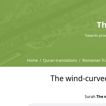
Th
Towards provi
Home
Quran translations
Romanian Tra
The wind-curved
Surah
The w