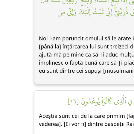
ُرِّيَّتِيٓۖ إِنِّي تُبۡتُ إِلَيۡكَ وَإِنِّي مِنَ
Noi i-am poruncit omului să le arate b
[până la] înțărcarea lui sunt treizeci
ajută-mă pe mine ca să-Ți aduc mulțum
împlinesc o faptă bună care să-Ți plac
eu sunt dintre cei supuși [musulmani]
ۡقِ ٱلَّذِي كَانُواْ يُوعَدُونَ [١٦
Aceștia sunt cei de la care primim [fa
vederea]. [Ei vor fi] dintre oaspeții Ra