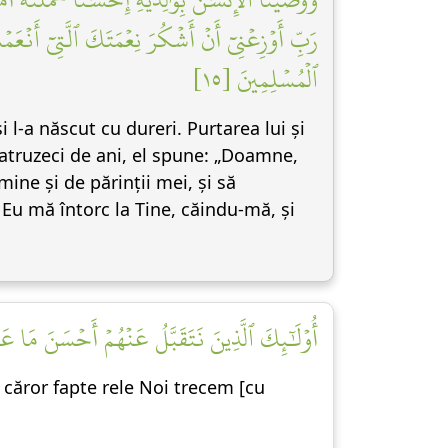
رَبِّ أَوۡزِعۡنِيٓ أَنۡ أَشۡكُرَ نِعۡمَتَكَ ٱلَّتِيٓ أَنۡعَمۡت
ٱلۡمُسۡلِمِينَ [١٥]
 l-a născut cu dureri. Purtarea lui și
 patruzeci de ani, el spune: „Doamne,
ine și de părinții mei, și să
 Eu mă întorc la Tine, căindu-mă, și
أُوْلَٰٓئِكَ ٱلَّذِينَ نَتَقَبَّلُ عَنۡهُمۡ أَحۡسَنَ مَا ع]
e căror fapte rele Noi trecem [cu