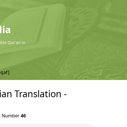
dia
oble Qur'an in
hqaf]
an Translation -
h
Number
46