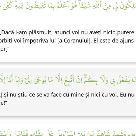
تَمۡلِكُونَ لِي مِنَ ٱللَّهِ شَيۡـًٔاۖ هُوَ أَعۡلَمُ بِمَا تُفِيضُونَ فِيهِۚ كَفَىٰ 
 „Dacă l-am plăsmuit, atunci voi nu aveți nicio puter
rbiți voi împotriva lui [a Coranului]. El este de ajuns 
or]”
ۡعَلُ بِي وَلَا بِكُمۡۖ إِنۡ أَتَّبِعُ إِلَّا مَا يُوحَىٰٓ إِلَيَّ وَمَآ أَنَا۠ إِلَّ
] și nu știu ce se va face cu mine și nici cu voi. Eu n
e!”
هِۦ وَشَهِدَ شَاهِدٞ مِّنۢ بَنِيٓ إِسۡرَٰٓءِيلَ عَلَىٰ مِثۡلِهِۦ فَـَٔامَنَ وَٱسۡتَكۡ