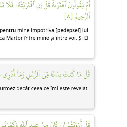
أَمۡ يَقُولُونَ ٱفۡتَرَىٰهُۖ قُلۡ إِنِ ٱفۡتَرَيۡتُهُۥ فَلَا 
ٱلرَّحِيمُ [٨]
e pentru mine împotriva [pedepsei] lui
ca Martor între mine și între voi. Și El
قُلۡ مَا كُنتُ بِدۡعٗا مِّنَ ٱلرُّسُلِ وَمَآ أَدۡرِي مَا يُف]
u urmez decât ceea ce îmi este revelat
قُلۡ أَرَءَيۡتُمۡ إِن كَانَ مِنۡ عِندِ ٱللَّهِ وَكَفَرۡتُم بِ