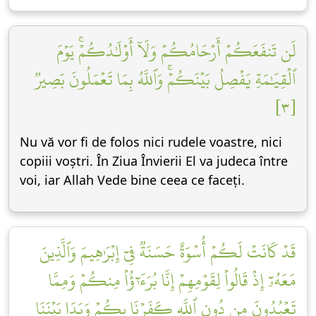
لَن تَنفَعَكُمۡ أَرۡحَامُكُمۡ وَلَآ أَوۡلَٰدُكُمۡۚ يَوۡمَ
ٱلۡقِيَٰمَةِ يَفۡصِلُ بَيۡنَكُمۡۚ وَٱللَّهُ بِمَا تَعۡمَلُونَ بَصِيرٞ
[٣]
Nu vă vor fi de folos nici rudele voastre, nici
copiii voștri. În Ziua Învierii El va judeca între
voi, iar Allah Vede bine ceea ce faceți.
قَدۡ كَانَتۡ لَكُمۡ أُسۡوَةٌ حَسَنَةٞ فِيٓ إِبۡرَٰهِيمَ وَٱلَّذِينَ
مَعَهُۥٓ إِذۡ قَالُواْ لِقَوۡمِهِمۡ إِنَّا بُرَءَٰٓؤُاْ مِنكُمۡ وَمِمَّا
تَعۡبُدُونَ مِن دُونِ ٱللَّهِ كَفَرۡنَا بِكُمۡ وَبَدَا بَيۡنَنَا