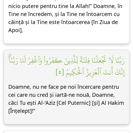
nicio putere pentru tine la Allah!” Doamne, în
Tine ne încredem, și la Tine ne întoarcem cu
căință și la Tine este întoarcerea [în Ziua de
Apoi],
رَبَّنَا لَا تَجۡعَلۡنَا فِتۡنَةٗ لِّلَّذِينَ كَفَرُواْ وَٱغۡفِرۡ لَنَا رَبَّنَآۖ
إِنَّكَ أَنتَ ٱلۡعَزِيزُ ٱلۡحَكِيمُ [٥]
Doamne, nu ne face pe noi încercare pentru
cei care nu cred și iartă-ne nouă, Doamne,
căci Tu ești Al-'Aziz [Cel Puternic] [și] Al Hakim
[Înțelept]!”