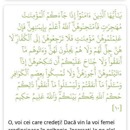
يَٰٓأَيُّهَا ٱلَّذِينَ ءَامَنُوٓاْ إِذَا جَآءَكُمُ ٱلۡمُؤۡمِنَٰتُ
مُهَٰجِرَٰتٖ فَٱمۡتَحِنُوهُنَّۖ ٱللَّهُ أَعۡلَمُ بِإِيمَٰنِهِنَّۖ فَإِنۡ
عَلِمۡتُمُوهُنَّ مُؤۡمِنَٰتٖ فَلَا تَرۡجِعُوهُنَّ إِلَى ٱلۡكُفَّارِۖ لَا
هُنَّ حِلّٞ لَّهُمۡ وَلَا هُمۡ يَحِلُّونَ لَهُنَّۖ وَءَاتُوهُم مَّآ
أَنفَقُواْۚ وَلَا جُنَاحَ عَلَيۡكُمۡ أَن تَنكِحُوهُنَّ إِذَآ
ءَاتَيۡتُمُوهُنَّ أُجُورَهُنَّۚ وَلَا تُمۡسِكُواْ بِعِصَمِ ٱلۡكَوَافِرِ
وَسۡـَٔلُواْ مَآ أَنفَقۡتُمۡ وَلۡيَسۡـَٔلُواْ مَآ أَنفَقُواْۚ ذَٰلِكُمۡ
حُكۡمُ ٱللَّهِ يَحۡكُمُ بَيۡنَكُمۡۖ وَٱللَّهُ عَلِيمٌ حَكِيمٞ
[١٠]
O, voi cei care credeți! Dacă vin la voi femei