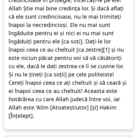
credincioase în pribegie, încercați-le pe ele!
Allah Știe mai bine credința lor. Și dacă aflați
că ele sunt credincioase, nu le mai trimiteți
înapoi la necredincioși. Ele nu mai sunt
îngăduite pentru ei și nici ei nu mai sunt
îngăduiți pentru ele [ca soți]. Dați-le lor
înapoi ceea ce au cheltuit [ca zestre][1] și nu
este niciun păcat pentru voi să vă căsătoriți
cu ele, dacă le dați zestrea ce li se cuvine lor.
Și nu le țineți [ca soții] pe cele politeiste!
Cereți înapoi ceea ce ați cheltuit și să ceară și
ei înapoi ceea ce au cheltuit! Aceasta este
hotărârea cu care Allah judecă între voi, iar
Allah este 'Alim [Atoateștiutor] [și] Hakim
[Înțelept].