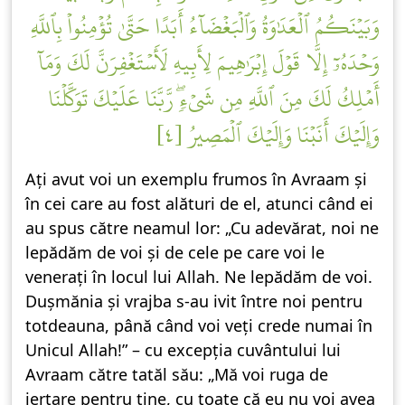
وَبَيۡنَكُمُ ٱلۡعَدَٰوَةُ وَٱلۡبَغۡضَآءُ أَبَدًا حَتَّىٰ تُؤۡمِنُواْ بِٱللَّهِ
وَحۡدَهُۥٓ إِلَّا قَوۡلَ إِبۡرَٰهِيمَ لِأَبِيهِ لَأَسۡتَغۡفِرَنَّ لَكَ وَمَآ
أَمۡلِكُ لَكَ مِنَ ٱللَّهِ مِن شَيۡءٖۖ رَّبَّنَا عَلَيۡكَ تَوَكَّلۡنَا
وَإِلَيۡكَ أَنَبۡنَا وَإِلَيۡكَ ٱلۡمَصِيرُ [٤]
Ați avut voi un exemplu frumos în Avraam și
în cei care au fost alături de el, atunci când ei
au spus către neamul lor: „Cu adevărat, noi ne
lepădăm de voi și de cele pe care voi le
venerați în locul lui Allah. Ne lepădăm de voi.
Dușmănia și vrajba s-au ivit între noi pentru
totdeauna, până când voi veți crede numai în
Unicul Allah!” – cu excepția cuvântului lui
Avraam către tatăl său: „Mă voi ruga de
iertare pentru tine, cu toate că eu nu voi avea