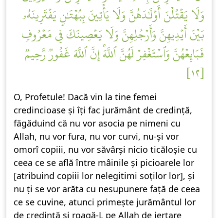
وَلَا يَقۡتُلۡنَ أَوۡلَٰدَهُنَّ وَلَا يَأۡتِينَ بِبُهۡتَٰنٖ يَفۡتَرِينَهُۥ
بَيۡنَ أَيۡدِيهِنَّ وَأَرۡجُلِهِنَّ وَلَا يَعۡصِينَكَ فِي مَعۡرُوفٖ
فَبَايِعۡهُنَّ وَٱسۡتَغۡفِرۡ لَهُنَّ ٱللَّهَۚ إِنَّ ٱللَّهَ غَفُورٞ رَّحِيمٞ
[١٢]
O, Profetule! Dacă vin la tine femei
credincioase și îți fac jurământ de credință,
făgăduind că nu vor asocia pe nimeni cu
Allah, nu vor fura, nu vor curvi, nu-și vor
omorî copiii, nu vor săvârși nicio ticăloșie cu
ceea ce se află între mâinile și picioarele lor
[atribuind copiii lor nelegitimi soților lor], și
nu ți se vor arăta cu nesupunere față de ceea
ce se cuvine, atunci primește jurământul lor
de credință și roagă-L pe Allah de iertare