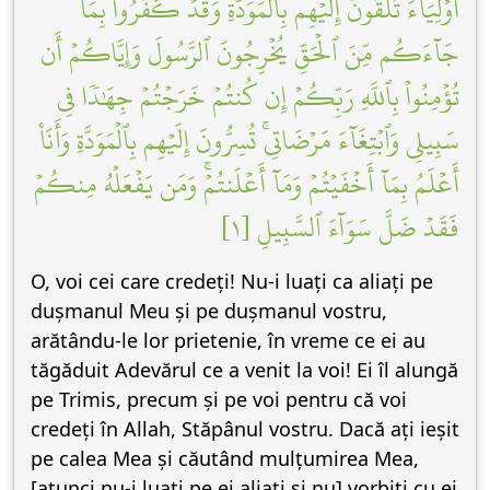
أَوۡلِيَآءَ تُلۡقُونَ إِلَيۡهِم بِٱلۡمَوَدَّةِ وَقَدۡ كَفَرُواْ بِمَا
جَآءَكُم مِّنَ ٱلۡحَقِّ يُخۡرِجُونَ ٱلرَّسُولَ وَإِيَّاكُمۡ أَن
تُؤۡمِنُواْ بِٱللَّهِ رَبِّكُمۡ إِن كُنتُمۡ خَرَجۡتُمۡ جِهَٰدٗا فِي
سَبِيلِي وَٱبۡتِغَآءَ مَرۡضَاتِيۚ تُسِرُّونَ إِلَيۡهِم بِٱلۡمَوَدَّةِ وَأَنَا۠
أَعۡلَمُ بِمَآ أَخۡفَيۡتُمۡ وَمَآ أَعۡلَنتُمۡۚ وَمَن يَفۡعَلۡهُ مِنكُمۡ
فَقَدۡ ضَلَّ سَوَآءَ ٱلسَّبِيلِ [١]
O, voi cei care credeți! Nu-i luați ca aliați pe
dușmanul Meu și pe dușmanul vostru,
arătându-le lor prietenie, în vreme ce ei au
tăgăduit Adevărul ce a venit la voi! Ei îl alungă
pe Trimis, precum și pe voi pentru că voi
credeți în Allah, Stăpânul vostru. Dacă ați ieșit
pe calea Mea și căutând mulțumirea Mea,
[atunci nu-i luați pe ei aliați și nu] vorbiți cu ei