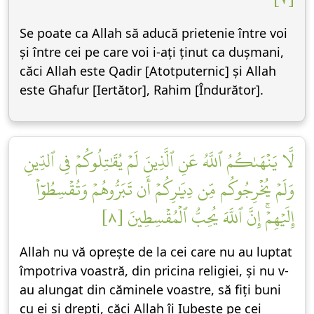
Se poate ca Allah să aducă prietenie între voi
și între cei pe care voi i-ați ținut ca dușmani,
căci Allah este Qadir [Atotputernic] și Allah
este Ghafur [Iertător], Rahim [Îndurător].
لَّا يَنۡهَىٰكُمُ ٱللَّهُ عَنِ ٱلَّذِينَ لَمۡ يُقَٰتِلُوكُمۡ فِي ٱلدِّينِ
وَلَمۡ يُخۡرِجُوكُم مِّن دِيَٰرِكُمۡ أَن تَبَرُّوهُمۡ وَتُقۡسِطُوٓاْ
إِلَيۡهِمۡۚ إِنَّ ٱللَّهَ يُحِبُّ ٱلۡمُقۡسِطِينَ [٨]
Allah nu vă oprește de la cei care nu au luptat
împotriva voastră, din pricina religiei, și nu v-
au alungat din căminele voastre, să fiți buni
cu ei și drepți, căci Allah îi Iubește pe cei