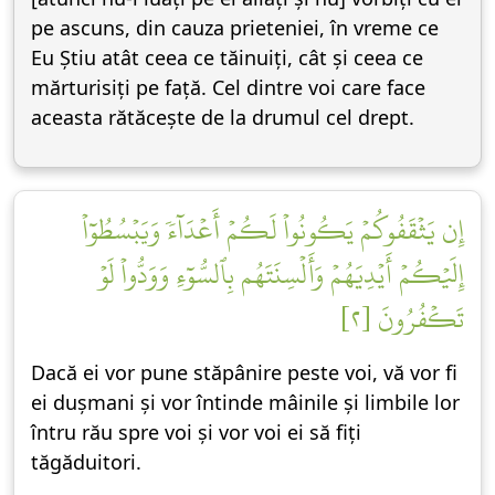
pe ascuns, din cauza prieteniei, în vreme ce
Eu Știu atât ceea ce tăinuiți, cât și ceea ce
mărturisiți pe față. Cel dintre voi care face
aceasta rătăcește de la drumul cel drept.
إِن يَثۡقَفُوكُمۡ يَكُونُواْ لَكُمۡ أَعۡدَآءٗ وَيَبۡسُطُوٓاْ
إِلَيۡكُمۡ أَيۡدِيَهُمۡ وَأَلۡسِنَتَهُم بِٱلسُّوٓءِ وَوَدُّواْ لَوۡ
تَكۡفُرُونَ [٢]
Dacă ei vor pune stăpânire peste voi, vă vor fi
ei dușmani și vor întinde mâinile și limbile lor
întru rău spre voi și vor voi ei să fiți
tăgăduitori.