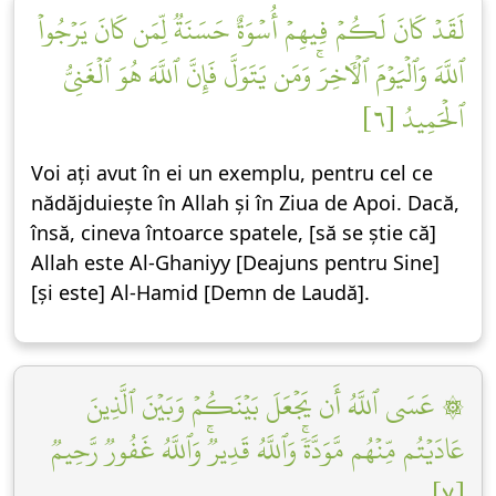
لَقَدۡ كَانَ لَكُمۡ فِيهِمۡ أُسۡوَةٌ حَسَنَةٞ لِّمَن كَانَ يَرۡجُواْ
ٱللَّهَ وَٱلۡيَوۡمَ ٱلۡأٓخِرَۚ وَمَن يَتَوَلَّ فَإِنَّ ٱللَّهَ هُوَ ٱلۡغَنِيُّ
ٱلۡحَمِيدُ [٦]
Voi ați avut în ei un exemplu, pentru cel ce
nădăjduiește în Allah și în Ziua de Apoi. Dacă,
însă, cineva întoarce spatele, [să se știe că]
Allah este Al-Ghaniyy [Deajuns pentru Sine]
[și este] Al-Hamid [Demn de Laudă].
۞ عَسَى ٱللَّهُ أَن يَجۡعَلَ بَيۡنَكُمۡ وَبَيۡنَ ٱلَّذِينَ
عَادَيۡتُم مِّنۡهُم مَّوَدَّةٗۚ وَٱللَّهُ قَدِيرٞۚ وَٱللَّهُ غَفُورٞ رَّحِيمٞ
[٧]