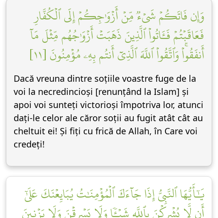
وَإِن فَاتَكُمۡ شَيۡءٞ مِّنۡ أَزۡوَٰجِكُمۡ إِلَى ٱلۡكُفَّارِ
فَعَاقَبۡتُمۡ فَـَٔاتُواْ ٱلَّذِينَ ذَهَبَتۡ أَزۡوَٰجُهُم مِّثۡلَ مَآ
أَنفَقُواْۚ وَٱتَّقُواْ ٱللَّهَ ٱلَّذِيٓ أَنتُم بِهِۦ مُؤۡمِنُونَ [١١]
Dacă vreuna dintre soțiile voastre fuge de la
voi la necredincioși [renunțând la Islam] și
apoi voi sunteți victorioși împotriva lor, atunci
dați-le celor ale căror soții au fugit atât cât au
cheltuit ei! Și fiți cu frică de Allah, în Care voi
credeți!
يَٰٓأَيُّهَا ٱلنَّبِيُّ إِذَا جَآءَكَ ٱلۡمُؤۡمِنَٰتُ يُبَايِعۡنَكَ عَلَىٰٓ
أَن لَّا يُشۡرِكۡنَ بِٱللَّهِ شَيۡـٔٗا وَلَا يَسۡرِقۡنَ وَلَا يَزۡنِينَ