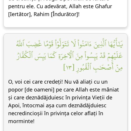
pentru ele. Cu adevărat, Allah este Ghafur
[Iertător], Rahim [Îndurător]!
يَٰٓأَيُّهَا ٱلَّذِينَ ءَامَنُواْ لَا تَتَوَلَّوۡاْ قَوۡمًا غَضِبَ ٱللَّهُ
عَلَيۡهِمۡ قَدۡ يَئِسُواْ مِنَ ٱلۡأٓخِرَةِ كَمَا يَئِسَ ٱلۡكُفَّارُ
مِنۡ أَصۡحَٰبِ ٱلۡقُبُورِ [١٣]
O, voi cei care credeți! Nu vă aliați cu un
popor [de oameni] pe care Allah este mâniat
și care deznădăjduiesc în privința Vieții de
Apoi, întocmai așa cum deznădăjduiesc
necredincioșii în privința celor aflați în
morminte!