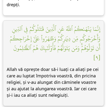
drepți.
إِنَّمَا يَنۡهَىٰكُمُ ٱللَّهُ عَنِ ٱلَّذِينَ قَٰتَلُوكُمۡ فِي ٱلدِّينِ
وَأَخۡرَجُوكُم مِّن دِيَٰرِكُمۡ وَظَٰهَرُواْ عَلَىٰٓ إِخۡرَاجِكُمۡ
أَن تَوَلَّوۡهُمۡۚ وَمَن يَتَوَلَّهُمۡ فَأُوْلَٰٓئِكَ هُمُ ٱلظَّٰلِمُونَ
[٩]
Allah vă oprește doar să-i luați ca aliați pe cei
care au luptat împotriva voastră, din pricina
religiei, și v-au alungat din căminele voastre
și au ajutat la alungarea voastră. Iar cei care
și-i iau ca aliați sunt nelegiuiți.