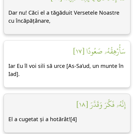
Dar nu! Căci el a tăgăduit Versetele Noastre
cu încăpățânare,
سَأُرۡهِقُهُۥ صَعُودًا [١٧]
Iar Eu îl voi sili să urce [As-Sa’ud, un munte în
Iad].
إِنَّهُۥ فَكَّرَ وَقَدَّرَ [١٨]
El a cugetat și a hotărât![4]