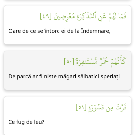
فَمَا لَهُمۡ عَنِ ٱلتَّذۡكِرَةِ مُعۡرِضِينَ [٤٩]
Oare de ce se întorc ei de la Îndemnare,
كَأَنَّهُمۡ حُمُرٞ مُّسۡتَنفِرَةٞ [٥٠]
De parcă ar fi niște măgari sălbatici speriați
فَرَّتۡ مِن قَسۡوَرَةِۭ [٥١]
Ce fug de leu?