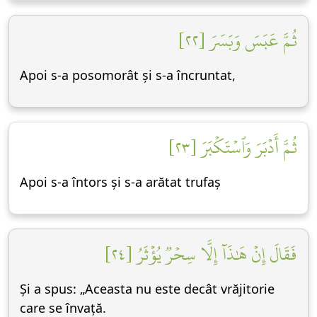
ثُمَّ عَبَسَ وَبَسَرَ [٢٢]
Apoi s-a posomorât și s-a încruntat,
ثُمَّ أَدۡبَرَ وَٱسۡتَكۡبَرَ [٢٣]
Apoi s-a întors și s-a arătat trufaș
فَقَالَ إِنۡ هَٰذَآ إِلَّا سِحۡرٞ يُؤۡثَرُ [٢٤]
Și a spus: „Aceasta nu este decât vrăjitorie
care se învață.