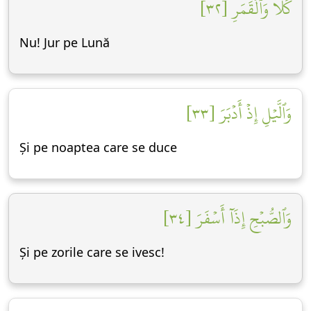
كَلَّا وَٱلۡقَمَرِ [٣٢]
Nu! Jur pe Lună
وَٱلَّيۡلِ إِذۡ أَدۡبَرَ [٣٣]
Și pe noaptea care se duce
وَٱلصُّبۡحِ إِذَآ أَسۡفَرَ [٣٤]
Și pe zorile care se ivesc!