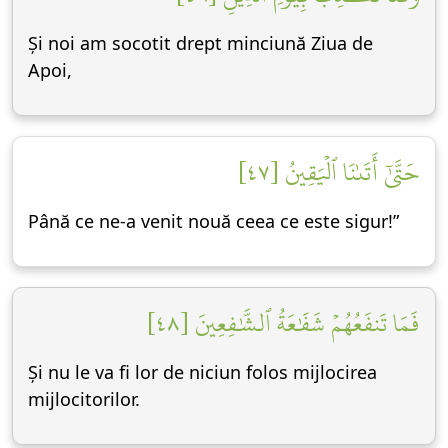
Și noi am socotit drept minciună Ziua de
Apoi,
حَتَّىٰٓ أَتَىٰنَا ٱلۡيَقِينُ [٤٧]
Până ce ne-a venit nouă ceea ce este sigur!”
فَمَا تَنفَعُهُمۡ شَفَٰعَةُ ٱلشَّٰفِعِينَ [٤٨]
Și nu le va fi lor de niciun folos mijlocirea
mijlocitorilor.