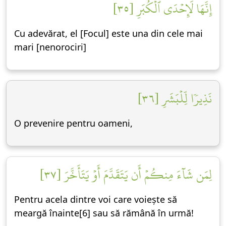
إِنَّهَا لَإِحۡدَى ٱلۡكُبَرِ [٣٥]
Cu adevărat, el [Focul] este una din cele mai
mari [nenorociri]
نَذِيرٗا لِّلۡبَشَرِ [٣٦]
O prevenire pentru oameni,
لِمَن شَآءَ مِنكُمۡ أَن يَتَقَدَّمَ أَوۡ يَتَأَخَّرَ [٣٧]
Pentru acela dintre voi care voiește să
meargă înainte[6] sau să rămână în urmă!