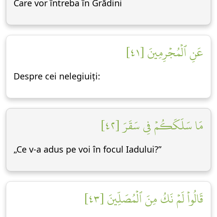
Care vor întreba în Grădini
عَنِ ٱلۡمُجۡرِمِينَ [٤١]
Despre cei nelegiuiți:
مَا سَلَكَكُمۡ فِي سَقَرَ [٤٢]
„Ce v-a adus pe voi în focul Iadului?”
قَالُواْ لَمۡ نَكُ مِنَ ٱلۡمُصَلِّينَ [٤٣]