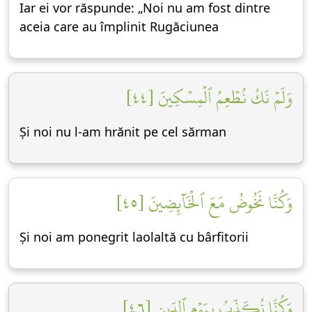
Iar ei vor răspunde: „Noi nu am fost dintre
aceia care au împlinit Rugăciunea
وَلَمۡ نَكُ نُطۡعِمُ ٱلۡمِسۡكِينَ [٤٤]
Și noi nu l-am hrănit pe cel sărman
وَكُنَّا نَخُوضُ مَعَ ٱلۡخَآئِضِينَ [٤٥]
Și noi am ponegrit laolaltă cu bârfitorii
وَكُنَّا نُكَذِّبُ بِيَوۡمِ ٱلدِّينِ [٤٦]