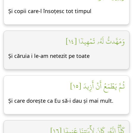
Și copii care-l însoțesc tot timpul
وَمَهَّدتُّ لَهُۥ تَمۡهِيدٗا [١٤]
Și căruia i le-am netezit pe toate
ثُمَّ يَطۡمَعُ أَنۡ أَزِيدَ [١٥]
Și care dorește ca Eu să-i dau și mai mult.
كَلَّآۖ إِنَّهُۥ كَانَ لِأٓيَٰتِنَا عَنِيدٗا [١٦]