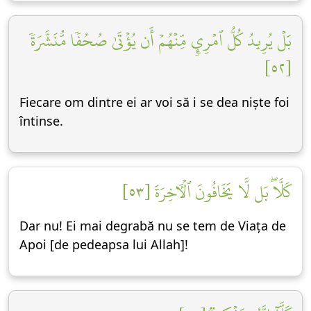
بَلۡ يُرِيدُ كُلُّ ٱمۡرِيٕٖ مِّنۡهُمۡ أَن يُؤۡتَىٰ صُحُفٗا مُّنَشَّرَةٗ
[٥٢]
Fiecare om dintre ei ar voi să i se dea niște foi
întinse.
كَلَّاۖ بَل لَّا يَخَافُونَ ٱلۡأٓخِرَةَ [٥٣]
Dar nu! Ei mai degrabă nu se tem de Viața de
Apoi [de pedeapsa lui Allah]!