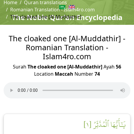
Home
Quran translations
Romanian Translation - Islam4ro.com
The Noble Qur'an Encyclopedia
The cloaked one [Al-Muddathir]
The cloaked one [Al-Muddathir] -
Romanian Translation -
Islam4ro.com
Surah
The cloaked one [Al-Muddathir]
Ayah
56
Location
Maccah
Number
74
يَٰٓأَيُّهَا ٱلۡمُدَّثِّرُ [١]