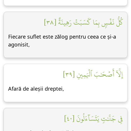
كُلُّ نَفۡسِۭ بِمَا كَسَبَتۡ رَهِينَةٌ [٣٨]
Fiecare suflet este zălog pentru ceea ce și-a
agonisit,
إِلَّآ أَصۡحَٰبَ ٱلۡيَمِينِ [٣٩]
Afară de aleșii dreptei,
فِي جَنَّٰتٖ يَتَسَآءَلُونَ [٤٠]