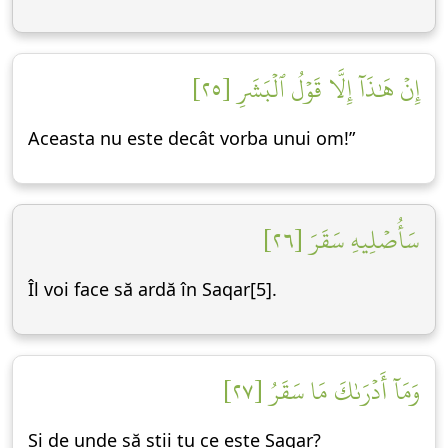
إِنۡ هَٰذَآ إِلَّا قَوۡلُ ٱلۡبَشَرِ [٢٥]
Aceasta nu este decât vorba unui om!”
سَأُصۡلِيهِ سَقَرَ [٢٦]
Îl voi face să ardă în Saqar[5].
وَمَآ أَدۡرَىٰكَ مَا سَقَرُ [٢٧]
Și de unde să știi tu ce este Saqar?