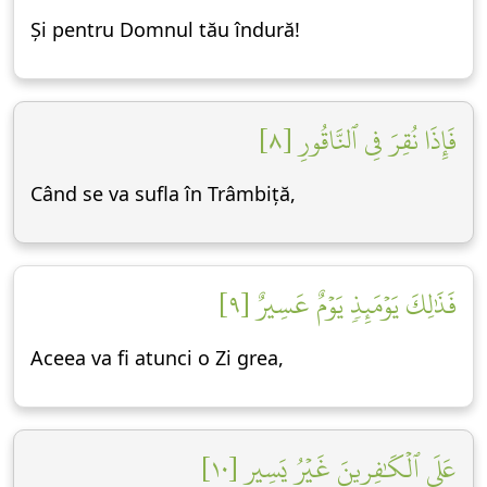
Și pentru Domnul tău îndură!
فَإِذَا نُقِرَ فِي ٱلنَّاقُورِ [٨]
Când se va sufla în Trâmbiță,
فَذَٰلِكَ يَوۡمَئِذٖ يَوۡمٌ عَسِيرٌ [٩]
Aceea va fi atunci o Zi grea,
عَلَى ٱلۡكَٰفِرِينَ غَيۡرُ يَسِيرٖ [١٠]