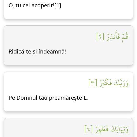
O, tu cel acoperit![1]
قُمۡ فَأَنذِرۡ [٢]
Ridică-te și îndeamnă!
وَرَبَّكَ فَكَبِّرۡ [٣]
Pe Domnul tău preamărește-L,
وَثِيَابَكَ فَطَهِّرۡ [٤]