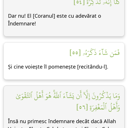
كَلَّآ إِنَّهُۥ تَذۡكِرَةٞ [٥٤]
Dar nu! El [Coranul] este cu adevărat o
Îndemnare!
فَمَن شَآءَ ذَكَرَهُۥ [٥٥]
Și cine voiește îl pomenește [recitându-l].
وَمَا يَذۡكُرُونَ إِلَّآ أَن يَشَآءَ ٱللَّهُۚ هُوَ أَهۡلُ ٱلتَّقۡوَىٰ
وَأَهۡلُ ٱلۡمَغۡفِرَةِ [٥٦]
Însă nu primesc îndemnare decât dacă Allah