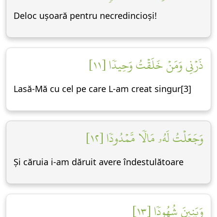
Deloc ușoară pentru necredincioși!
ذَرۡنِي وَمَنۡ خَلَقۡتُ وَحِيدٗا [١١]
Lasă-Mă cu cel pe care L-am creat singur[3]
وَجَعَلۡتُ لَهُۥ مَالٗا مَّمۡدُودٗا [١٢]
Și căruia i-am dăruit avere îndestulătoare
وَبَنِينَ شُهُودٗا [١٣]