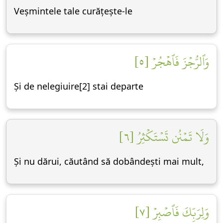
Veșmintele tale curățește-le
وَٱلرُّجۡزَ فَٱهۡجُرۡ [٥]
Și de nelegiuire[2] stai departe
وَلَا تَمۡنُن تَسۡتَكۡثِرُ [٦]
Și nu dărui, căutând să dobândești mai mult,
وَلِرَبِّكَ فَٱصۡبِرۡ [٧]