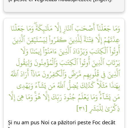
وَمَا جَعَلۡنَآ أَصۡحَٰبَ ٱلنَّارِ إِلَّا مَلَٰٓئِكَةٗۖ وَمَا جَعَلۡنَا
عِدَّتَهُمۡ إِلَّا فِتۡنَةٗ لِّلَّذِينَ كَفَرُواْ لِيَسۡتَيۡقِنَ ٱلَّذِينَ
أُوتُواْ ٱلۡكِتَٰبَ وَيَزۡدَادَ ٱلَّذِينَ ءَامَنُوٓاْ إِيمَٰنٗا وَلَا
يَرۡتَابَ ٱلَّذِينَ أُوتُواْ ٱلۡكِتَٰبَ وَٱلۡمُؤۡمِنُونَ وَلِيَقُولَ
ٱلَّذِينَ فِي قُلُوبِهِم مَّرَضٞ وَٱلۡكَٰفِرُونَ مَاذَآ أَرَادَ ٱللَّهُ
بِهَٰذَا مَثَلٗاۚ كَذَٰلِكَ يُضِلُّ ٱللَّهُ مَن يَشَآءُ وَيَهۡدِي
مَن يَشَآءُۚ وَمَا يَعۡلَمُ جُنُودَ رَبِّكَ إِلَّا هُوَۚ وَمَا هِيَ إِلَّا
ذِكۡرَىٰ لِلۡبَشَرِ [٣١]
Și nu am pus Noi ca păzitori peste Foc decât