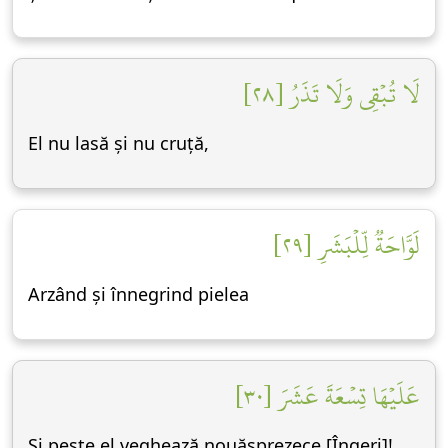
لَا تُبۡقِي وَلَا تَذَرُ [٢٨]
El nu lasă și nu cruță,
لَوَّاحَةٞ لِّلۡبَشَرِ [٢٩]
Arzând și înnegrind pielea
عَلَيۡهَا تِسۡعَةَ عَشَرَ [٣٠]
Și peste el veghează nouăsprezece [Îngeri]!