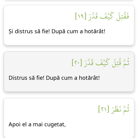
فَقُتِلَ كَيۡفَ قَدَّرَ [١٩]
Și distrus să fie! După cum a hotărât!
ثُمَّ قُتِلَ كَيۡفَ قَدَّرَ [٢٠]
Distrus să fie! După cum a hotărât!
ثُمَّ نَظَرَ [٢١]
Apoi el a mai cugetat,