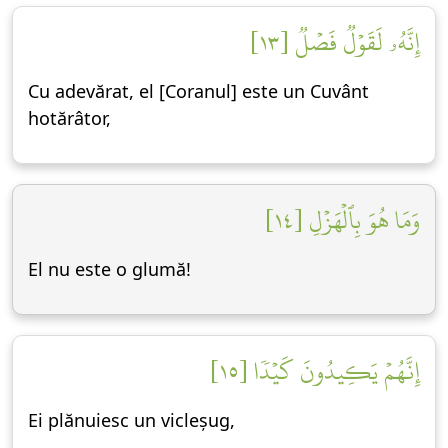
إِنَّهُۥ لَقَوۡلٞ فَصۡلٞ [١٣]
Cu adevărat, el [Coranul] este un Cuvânt
hotărâtor,
وَمَا هُوَ بِٱلۡهَزۡلِ [١٤]
El nu este o glumă!
إِنَّهُمۡ يَكِيدُونَ كَيۡدٗا [١٥]
Ei plănuiesc un vicleșug,