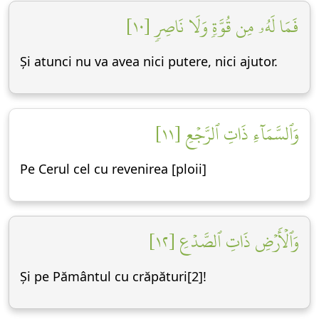
فَمَا لَهُۥ مِن قُوَّةٖ وَلَا نَاصِرٖ [١٠]
Și atunci nu va avea nici putere, nici ajutor.
وَٱلسَّمَآءِ ذَاتِ ٱلرَّجۡعِ [١١]
Pe Cerul cel cu revenirea [ploii]
وَٱلۡأَرۡضِ ذَاتِ ٱلصَّدۡعِ [١٢]
Și pe Pământul cu crăpături[2]!