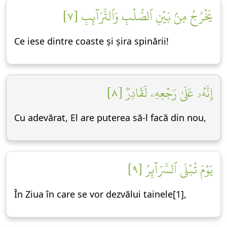
يَخۡرُجُ مِنۢ بَيۡنِ ٱلصُّلۡبِ وَٱلتَّرَآئِبِ [٧]
Ce iese dintre coaste și șira spinării!
إِنَّهُۥ عَلَىٰ رَجۡعِهِۦ لَقَادِرٞ [٨]
Cu adevărat, El are puterea să-l facă din nou,
يَوۡمَ تُبۡلَى ٱلسَّرَآئِرُ [٩]
În Ziua în care se vor dezvălui tainele[1],