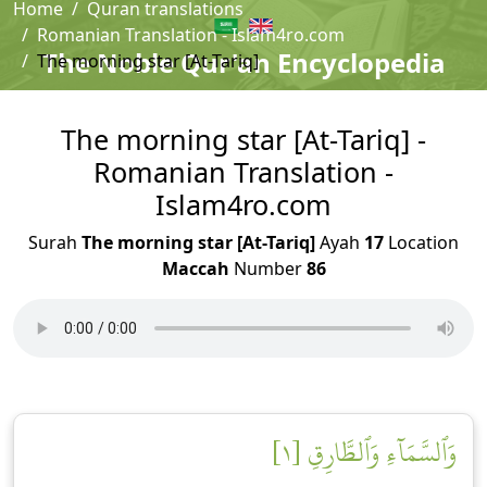
Home
Quran translations
Romanian Translation - Islam4ro.com
The Noble Qur'an Encyclopedia
The morning star [At-Tariq]
The morning star [At-Tariq] -
Romanian Translation -
Islam4ro.com
Surah
The morning star [At-Tariq]
Ayah
17
Location
Maccah
Number
86
وَٱلسَّمَآءِ وَٱلطَّارِقِ [١]