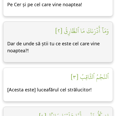
Pe Cer și pe cel care vine noaptea!
وَمَآ أَدۡرَىٰكَ مَا ٱلطَّارِقُ [٢]
Dar de unde să știi tu ce este cel care vine
noaptea?!
ٱلنَّجۡمُ ٱلثَّاقِبُ [٣]
[Acesta este] luceafărul cel strălucitor!