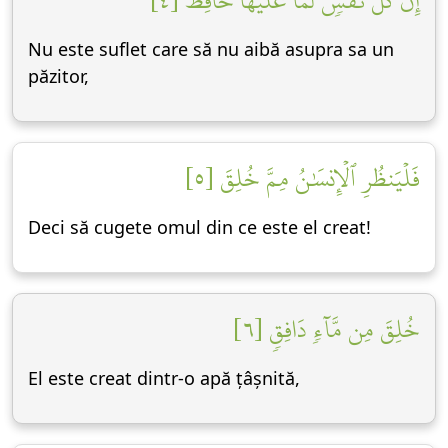
إِن كُلُّ نَفۡسٖ لَّمَّا عَلَيۡهَا حَافِظٞ [٤]
Nu este suflet care să nu aibă asupra sa un
păzitor,
فَلۡيَنظُرِ ٱلۡإِنسَٰنُ مِمَّ خُلِقَ [٥]
Deci să cugete omul din ce este el creat!
خُلِقَ مِن مَّآءٖ دَافِقٖ [٦]
El este creat dintr-o apă țâșnită,