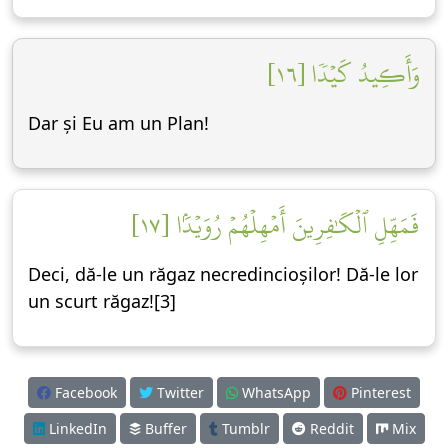
وَأَكِيدُ كَيۡدٗا [١٦]
Dar și Eu am un Plan!
فَمَهِّلِ ٱلۡكَٰفِرِينَ أَمۡهِلۡهُمۡ رُوَيۡدَۢا [١٧]
Deci, dă-le un răgaz necredincioșilor! Dă-le lor
un scurt răgaz![3]
Facebook
Twitter
WhatsApp
Pinterest
LinkedIn
Buffer
Tumblr
Reddit
Mix