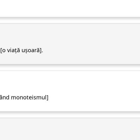
 [o viață ușoară].
ptând monoteismul]