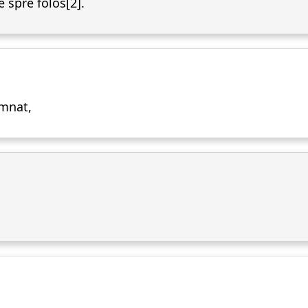
spre folos[2].
emnat,