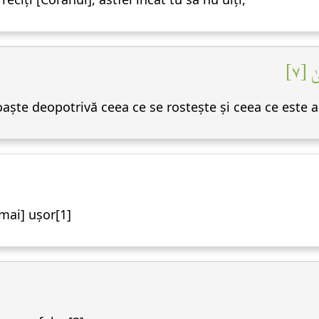
ىٰ [٧
aște deopotrivă ceea ce se rostește și ceea ce este 
mai] ușor[1]