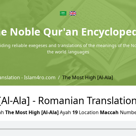
e Noble Qur'an Encyclope
ding reliable exegeses and translations of the meanings of the N
the world languages
nslation - Islam4ro.com
The Most High [Al-Ala]
Al-Ala] - Romanian Translatio
ah
The Most High [Al-Ala]
Ayah
19
Location
Maccah
Numb