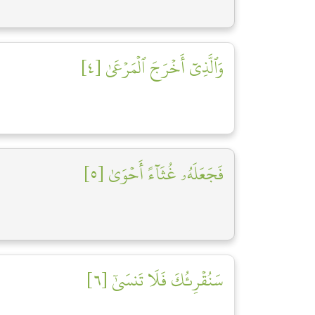
وَٱلَّذِيٓ أَخۡرَجَ ٱلۡمَرۡعَىٰ [٤]
فَجَعَلَهُۥ غُثَآءً أَحۡوَىٰ [٥]
سَنُقۡرِئُكَ فَلَا تَنسَىٰٓ [٦]