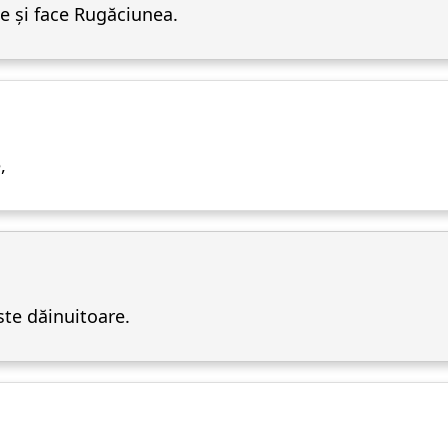
 și face Rugăciunea.
,
ste dăinuitoare.