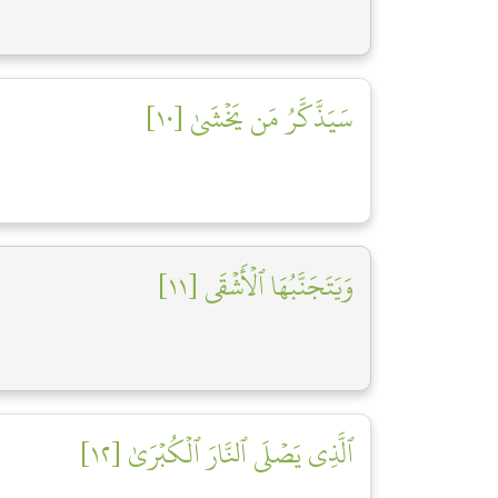
سَيَذَّكَّرُ مَن يَخۡشَىٰ [١٠]
وَيَتَجَنَّبُهَا ٱلۡأَشۡقَى [١١]
ٱلَّذِي يَصۡلَى ٱلنَّارَ ٱلۡكُبۡرَىٰ [١٢]