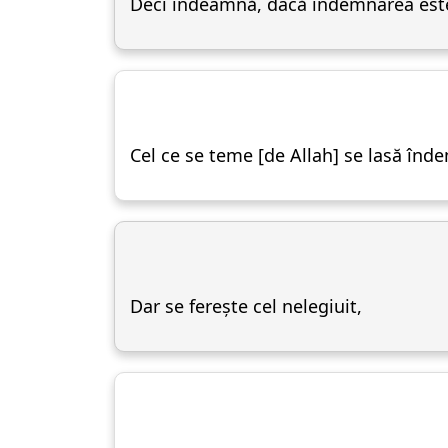
Deci îndeamnă, dacă îndemnarea este 
Cel ce se teme [de Allah] se lasă înd
Dar se ferește cel nelegiuit,