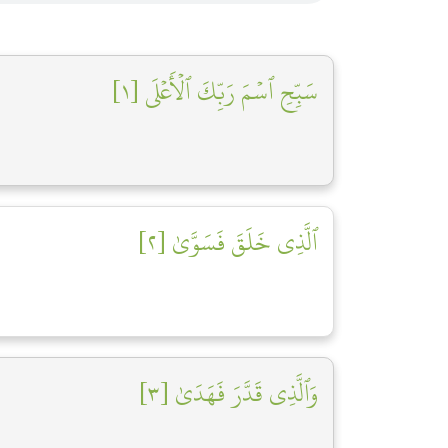
سَبِّحِ ٱسۡمَ رَبِّكَ ٱلۡأَعۡلَى [١]
ٱلَّذِي خَلَقَ فَسَوَّىٰ [٢]
وَٱلَّذِي قَدَّرَ فَهَدَىٰ [٣]