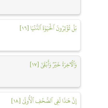
بَلۡ تُؤۡثِرُونَ ٱلۡحَيَوٰةَ ٱلدُّنۡيَا [١٦]
وَٱلۡأٓخِرَةُ خَيۡرٞ وَأَبۡقَىٰٓ [١٧]
إِنَّ هَٰذَا لَفِي ٱلصُّحُفِ ٱلۡأُولَىٰ [١٨]