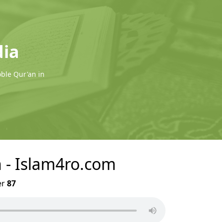
dia
oble Qur'an in
n - Islam4ro.com
er
87