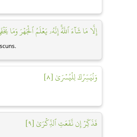
إِلَّا مَا شَآءَ ٱللَّهُۚ إِنَّهُۥ يَعۡلَمُ ٱلۡجَهۡرَ وَمَا يَخۡفَ]
ascuns.
وَنُيَسِّرُكَ لِلۡيُسۡرَىٰ [٨]
فَذَكِّرۡ إِن نَّفَعَتِ ٱلذِّكۡرَىٰ [٩]