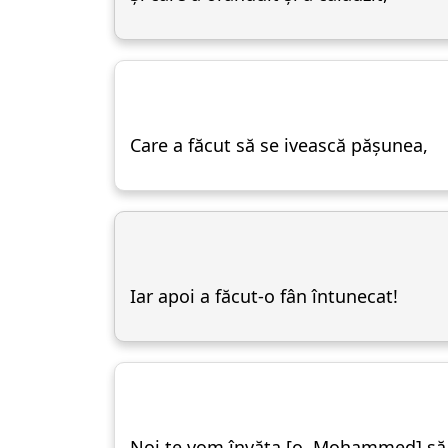
Care a făcut să se ivească pășunea,
Iar apoi a făcut-o fân întunecat!
Noi te vom învăța [o, Mohammed] să rec