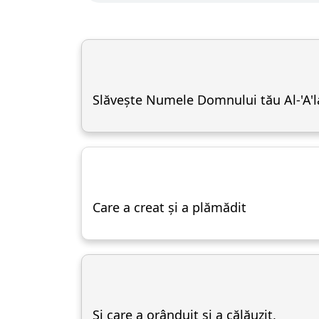
Slăvește Numele Domnului tău Al-'A'la
Care a creat și a plămădit
Și care a orânduit și a călăuzit,