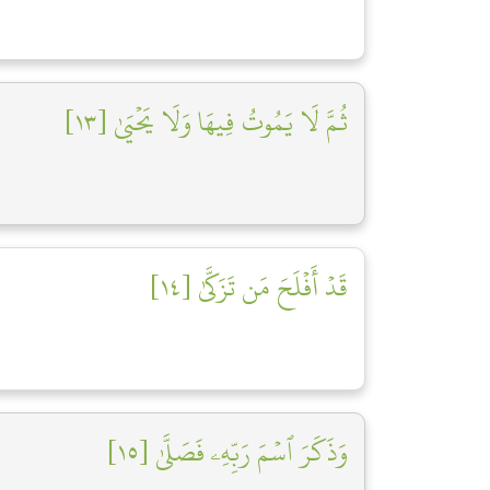
ثُمَّ لَا يَمُوتُ فِيهَا وَلَا يَحۡيَىٰ [١٣]
قَدۡ أَفۡلَحَ مَن تَزَكَّىٰ [١٤]
وَذَكَرَ ٱسۡمَ رَبِّهِۦ فَصَلَّىٰ [١٥]