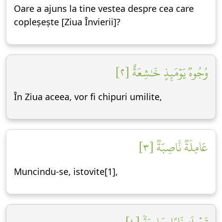
Oare a ajuns la tine vestea despre cea care
copleșește [Ziua Învierii]?
وُجُوهٞ يَوۡمَئِذٍ خَٰشِعَةٌ [٢]
În Ziua aceea, vor fi chipuri umilite,
عَامِلَةٞ نَّاصِبَةٞ [٣]
Muncindu-se, istovite[1],