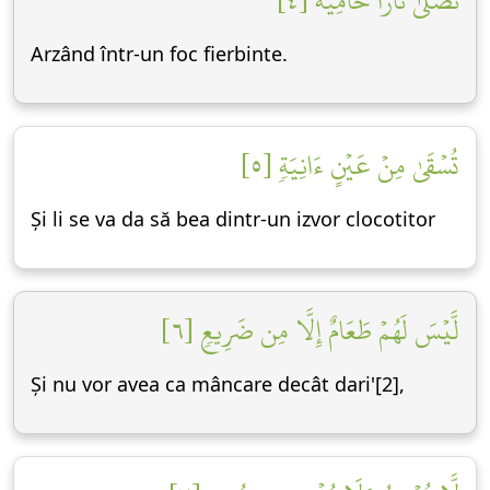
تَصۡلَىٰ نَارًا حَامِيَةٗ [٤]
Arzând într-un foc fierbinte.
تُسۡقَىٰ مِنۡ عَيۡنٍ ءَانِيَةٖ [٥]
Și li se va da să bea dintr-un izvor clocotitor
لَّيۡسَ لَهُمۡ طَعَامٌ إِلَّا مِن ضَرِيعٖ [٦]
Și nu vor avea ca mâncare decât dari'[2],