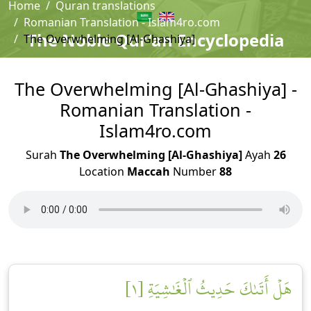
Home
Quran translations
Romanian Translation - Islam4ro.com
The Noble Qur'an Encyclopedia
The Overwhelming [Al-Ghashiya]
The Overwhelming [Al-Ghashiya] -
Romanian Translation -
Islam4ro.com
Surah
The Overwhelming [Al-Ghashiya]
Ayah
26
Location
Maccah
Number
88
هَلۡ أَتَىٰكَ حَدِيثُ ٱلۡغَٰشِيَةِ [١]