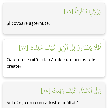
وَزَرَابِيُّ مَبۡثُوثَةٌ [١٦]
Și covoare așternute.
أَفَلَا يَنظُرُونَ إِلَى ٱلۡإِبِلِ كَيۡفَ خُلِقَتۡ [١٧]
Oare nu se uită ei la cămile cum au fost ele
create?
وَإِلَى ٱلسَّمَآءِ كَيۡفَ رُفِعَتۡ [١٨]
Și la Cer, cum cum a fost el înălțat?