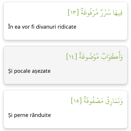
فِيهَا سُرُرٞ مَّرۡفُوعَةٞ [١٣]
În ea vor fi divanuri ridicate
وَأَكۡوَابٞ مَّوۡضُوعَةٞ [١٤]
Și pocale așezate
وَنَمَارِقُ مَصۡفُوفَةٞ [١٥]
Și perne rânduite