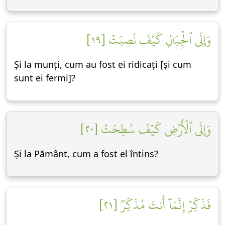
وَإِلَى ٱلۡجِبَالِ كَيۡفَ نُصِبَتۡ [١٩]
Și la munți, cum au fost ei ridicați [și cum
sunt ei fermi]?
وَإِلَى ٱلۡأَرۡضِ كَيۡفَ سُطِحَتۡ [٢٠]
Și la Pământ, cum a fost el întins?
فَذَكِّرۡ إِنَّمَآ أَنتَ مُذَكِّرٞ [٢١]