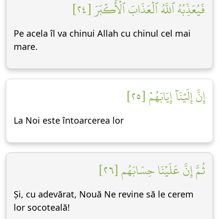
فَيُعَذِّبُهُ ٱللَّهُ ٱلۡعَذَابَ ٱلۡأَكۡبَرَ [٢٤]
Pe acela îl va chinui Allah cu chinul cel mai
mare.
إِنَّ إِلَيۡنَآ إِيَابَهُمۡ [٢٥]
La Noi este întoarcerea lor
ثُمَّ إِنَّ عَلَيۡنَا حِسَابَهُم [٢٦]
Și, cu adevărat, Nouă Ne revine să le cerem
lor socoteală!