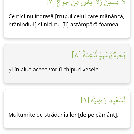
لَّا يُسۡمِنُ وَلَا يُغۡنِي مِن جُوعٖ [٧]
Ce nici nu îngrașă [trupul celui care mănâncă,
hrănindu-l] și nici nu [îi] astâmpără foamea.
وُجُوهٞ يَوۡمَئِذٖ نَّاعِمَةٞ [٨]
Și în Ziua aceea vor fi chipuri vesele,
لِّسَعۡيِهَا رَاضِيَةٞ [٩]
Mulțumite de strădania lor [de pe pământ],