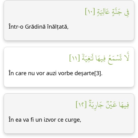
فِي جَنَّةٍ عَالِيَةٖ [١٠]
Într-o Grădină înălțată,
لَّا تَسۡمَعُ فِيهَا لَٰغِيَةٗ [١١]
În care nu vor auzi vorbe deșarte[3].
فِيهَا عَيۡنٞ جَارِيَةٞ [١٢]
În ea va fi un izvor ce curge,