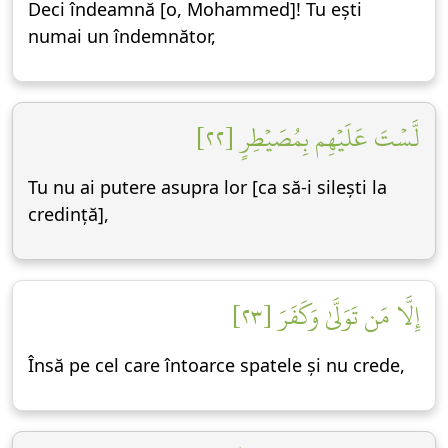
Deci îndeamnă [o, Mohammed]! Tu ești
numai un îndemnător,
لَّسۡتَ عَلَيۡهِم بِمُصَيۡطِرٍ [٢٢]
Tu nu ai putere asupra lor [ca să-i silești la
credință],
إِلَّا مَن تَوَلَّىٰ وَكَفَرَ [٢٣]
Însă pe cel care întoarce spatele și nu crede,