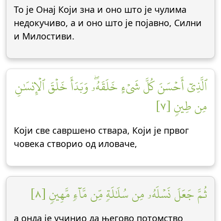
То је Онај Који зна и оно што је чулима
недокучиво, а и оно што је појавно, Силни
и Милостиви.
ٱلَّذِيٓ أَحۡسَنَ كُلَّ شَيۡءٍ خَلَقَهُۥۖ وَبَدَأَ خَلۡقَ ٱلۡإِنسَٰنِ
مِن طِينٖ [٧]
Који све савршено ствара, Који је првог
човека створио од иловаче,
ثُمَّ جَعَلَ نَسۡلَهُۥ مِن سُلَٰلَةٖ مِّن مَّآءٖ مَّهِينٖ [٨]
а онда је учинио да његово потомство