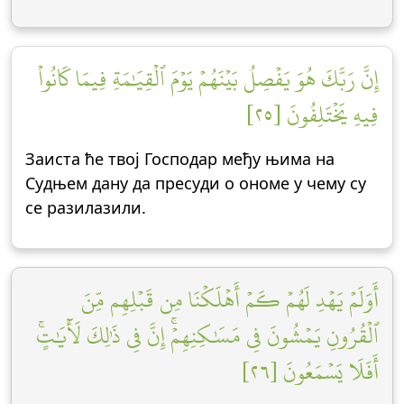
إِنَّ رَبَّكَ هُوَ يَفۡصِلُ بَيۡنَهُمۡ يَوۡمَ ٱلۡقِيَٰمَةِ فِيمَا كَانُواْ
فِيهِ يَخۡتَلِفُونَ [٢٥]
Заиста ће твој Господар међу њима на
Судњем дану да пресуди о ономе у чему су
се разилазили.
أَوَلَمۡ يَهۡدِ لَهُمۡ كَمۡ أَهۡلَكۡنَا مِن قَبۡلِهِم مِّنَ
ٱلۡقُرُونِ يَمۡشُونَ فِي مَسَٰكِنِهِمۡۚ إِنَّ فِي ذَٰلِكَ لَأٓيَٰتٍۚ
أَفَلَا يَسۡمَعُونَ [٢٦]