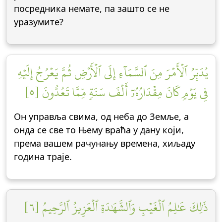
посредника немате, па зашто се не
уразумите?
يُدَبِّرُ ٱلۡأَمۡرَ مِنَ ٱلسَّمَآءِ إِلَى ٱلۡأَرۡضِ ثُمَّ يَعۡرُجُ إِلَيۡهِ
فِي يَوۡمٖ كَانَ مِقۡدَارُهُۥٓ أَلۡفَ سَنَةٖ مِّمَّا تَعُدُّونَ [٥]
Он управља свима, од неба до Земље, а
онда се све то Њему враћа у дану који,
према вашем рачунању времена, хиљаду
година траје.
ذَٰلِكَ عَٰلِمُ ٱلۡغَيۡبِ وَٱلشَّهَٰدَةِ ٱلۡعَزِيزُ ٱلرَّحِيمُ [٦]