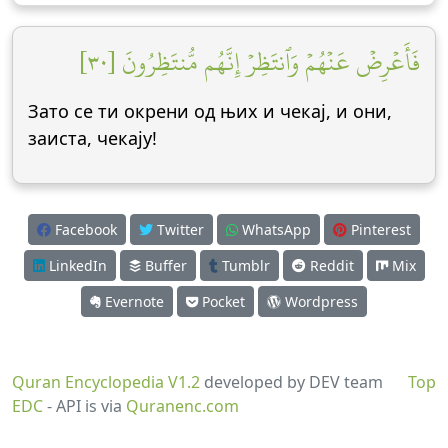
فَأَعۡرِضۡ عَنۡهُمۡ وَٱنتَظِرۡ إِنَّهُم مُّنتَظِرُونَ [٣٠]
Зато се ти окрени од њих и чекај, и они,
заиста, чекају!
Facebook
Twitter
WhatsApp
Pinterest
LinkedIn
Buffer
Tumblr
Reddit
Mix
Evernote
Pocket
Wordpress
Quran Encyclopedia V1.2
developed by DEV team
Top
EDC
- API is via
Quranenc.com