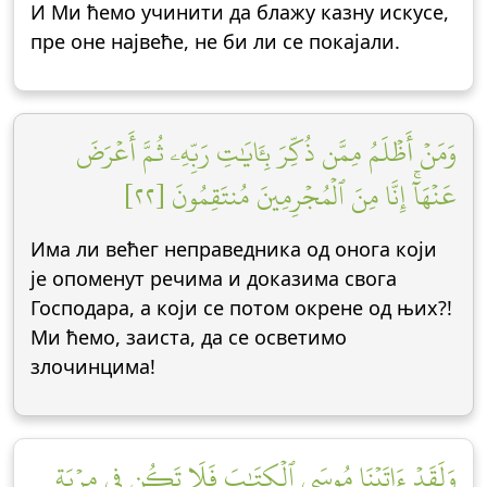
И Ми ћемо учинити да блажу казну искусе,
пре оне највеће, не би ли се покајали.
وَمَنۡ أَظۡلَمُ مِمَّن ذُكِّرَ بِـَٔايَٰتِ رَبِّهِۦ ثُمَّ أَعۡرَضَ
عَنۡهَآۚ إِنَّا مِنَ ٱلۡمُجۡرِمِينَ مُنتَقِمُونَ [٢٢]
Има ли већег неправедника од онога који
је опоменут речима и доказима свога
Господара, а који се потом окрене од њих?!
Ми ћемо, заиста, да се осветимо
злочинцима!
وَلَقَدۡ ءَاتَيۡنَا مُوسَى ٱلۡكِتَٰبَ فَلَا تَكُن فِي مِرۡيَةٖ