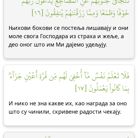
تَتَجَافَىٰ جُنُوبُهُمۡ عَنِ ٱلۡمَضَاجِعِ يَدۡعُونَ رَبَّهُمۡ
خَوۡفٗا وَطَمَعٗا وَمِمَّا رَزَقۡنَٰهُمۡ يُنفِقُونَ [١٦]
Њихови бокови се постеља лишавају и они
моле свога Господара из страха и жеље, а
део оног што им Ми дајемо удељују.
فَلَا تَعۡلَمُ نَفۡسٞ مَّآ أُخۡفِيَ لَهُم مِّن قُرَّةِ أَعۡيُنٖ جَزَآءَۢ
بِمَا كَانُواْ يَعۡمَلُونَ [١٧]
И нико не зна какве их, као награда за оно
што су чинили, скривене радости чекају.