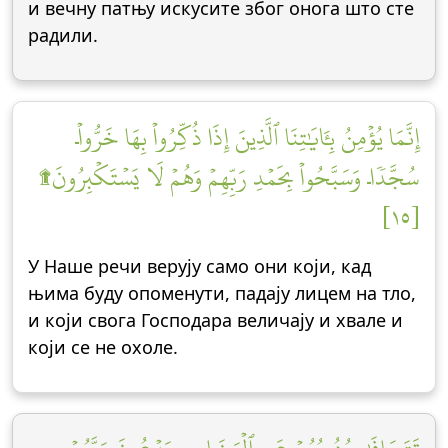
и вечну патњу искусите због онога што сте
радили.
إِنَّمَا يُؤۡمِنُ بِـَٔايَٰتِنَا ٱلَّذِينَ إِذَا ذُكِّرُواْ بِهَا خَرُّواْۤ
سُجَّدٗاۤ وَسَبَّحُواْ بِحَمۡدِ رَبِّهِمۡ وَهُمۡ لَا يَسۡتَكۡبِرُونَ۩
[١٥]
У Наше речи верују само они који, кад
њима буду опоменути, падају лицем на тло,
и који свога Господара величају и хвале и
који се не охоле.