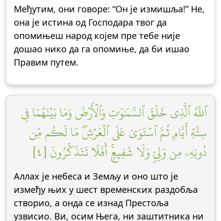
Међутим, они говоре: “Он је измишља!” Не,
она је истина од Господара твог да
опомињеш народ којем пре тебе није
дошао нико да га опомиње, да би ишао
Правим путем.
ٱللَّهُ ٱلَّذِي خَلَقَ ٱلسَّمَٰوَٰتِ وَٱلۡأَرۡضَ وَمَا بَيۡنَهُمَا فِي
سِتَّةِ أَيَّامٖ ثُمَّ ٱسۡتَوَىٰ عَلَى ٱلۡعَرۡشِۖ مَا لَكُم مِّن
دُونِهِۦ مِن وَلِيّٖ وَلَا شَفِيعٍۚ أَفَلَا تَتَذَكَّرُونَ [٤]
Аллах је небеса и Земљу и оно што је
између њих у шест временских раздобља
створио, а онда се изнад Престоља
узвисио. Ви, осим Њега, ни заштитника ни