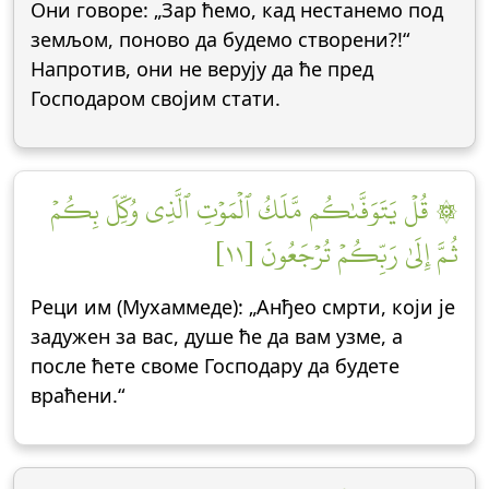
Они говоре: „Зар ћемо, кад нестанемо под
земљом, поново да будемо створени?!“
Напротив, они не верују да ће пред
Господаром својим стати.
۞ قُلۡ يَتَوَفَّىٰكُم مَّلَكُ ٱلۡمَوۡتِ ٱلَّذِي وُكِّلَ بِكُمۡ
ثُمَّ إِلَىٰ رَبِّكُمۡ تُرۡجَعُونَ [١١]
Реци им (Мухаммеде): „Анђео смрти, који је
задужен за вас, душе ће да вам узме, а
после ћете своме Господару да будете
враћени.“