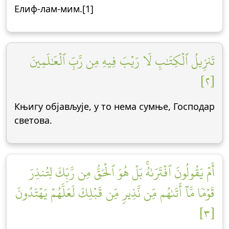
Елиф-лам-мим.[1]
تَنزِيلُ ٱلۡكِتَٰبِ لَا رَيۡبَ فِيهِ مِن رَّبِّ ٱلۡعَٰلَمِينَ
[٢]
Књигу објављује, у то нема сумње, Господар
светова.
أَمۡ يَقُولُونَ ٱفۡتَرَىٰهُۚ بَلۡ هُوَ ٱلۡحَقُّ مِن رَّبِّكَ لِتُنذِرَ
قَوۡمٗا مَّآ أَتَىٰهُم مِّن نَّذِيرٖ مِّن قَبۡلِكَ لَعَلَّهُمۡ يَهۡتَدُونَ
[٣]