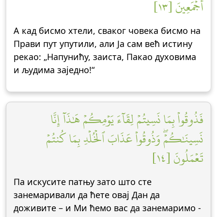
أَجۡمَعِينَ [١٣]
А кад бисмо хтели, сваког човека бисмо на
Прави пут упутили, али Ја сам већ истину
рекао: „Напунићу, заиста, Пакао духовима
и људима заједно!“
فَذُوقُواْ بِمَا نَسِيتُمۡ لِقَآءَ يَوۡمِكُمۡ هَٰذَآ إِنَّا
نَسِينَٰكُمۡۖ وَذُوقُواْ عَذَابَ ٱلۡخُلۡدِ بِمَا كُنتُمۡ
تَعۡمَلُونَ [١٤]
Па искусите патњу зато што сте
занемаривали да ћете овај Дан да
доживите – и Ми ћемо вас да занемаримо -