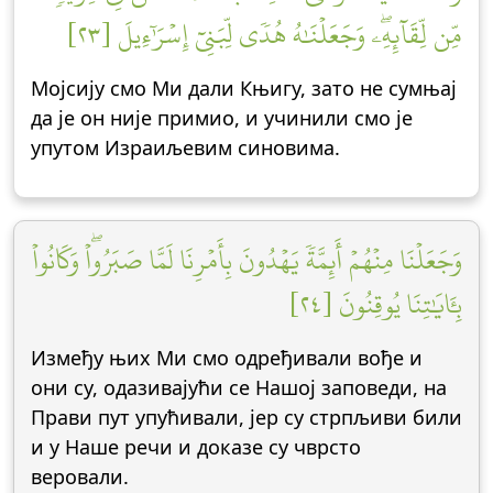
مِّن لِّقَآئِهِۦۖ وَجَعَلۡنَٰهُ هُدٗى لِّبَنِيٓ إِسۡرَٰٓءِيلَ [٢٣]
Мојсију смо Ми дали Књигу, зато не сумњај
да је он није примио, и учинили смо је
упутом Израиљевим синовима.
وَجَعَلۡنَا مِنۡهُمۡ أَئِمَّةٗ يَهۡدُونَ بِأَمۡرِنَا لَمَّا صَبَرُواْۖ وَكَانُواْ
بِـَٔايَٰتِنَا يُوقِنُونَ [٢٤]
Између њих Ми смо одређивали вође и
они су, одазивајући се Нашој заповеди, на
Прави пут упућивали, јер су стрпљиви били
и у Наше речи и доказе су чврсто
веровали.