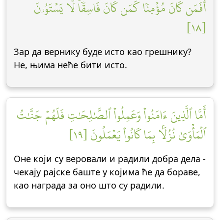
أَفَمَن كَانَ مُؤۡمِنٗا كَمَن كَانَ فَاسِقٗاۚ لَّا يَسۡتَوُۥنَ
[١٨]
Зар да вернику буде исто као грешнику?
Не, њима неће бити исто.
أَمَّا ٱلَّذِينَ ءَامَنُواْ وَعَمِلُواْ ٱلصَّٰلِحَٰتِ فَلَهُمۡ جَنَّٰتُ
ٱلۡمَأۡوَىٰ نُزُلَۢا بِمَا كَانُواْ يَعۡمَلُونَ [١٩]
Оне који су веровали и радили добра дела -
чекају рајске баште у којима ће да бораве,
као награда за оно што су радили.