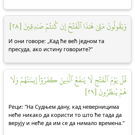
وَيَقُولُونَ مَتَىٰ هَٰذَا ٱلۡفَتۡحُ إِن كُنتُمۡ صَٰدِقِينَ [٢٨]
И они говоре: „Кад ће већ једном та
пресуда, ако истину говорите?“
قُلۡ يَوۡمَ ٱلۡفَتۡحِ لَا يَنفَعُ ٱلَّذِينَ كَفَرُوٓاْ إِيمَٰنُهُمۡ وَلَا
هُمۡ يُنظَرُونَ [٢٩]
Реци: “На Судњем дану, кад неверницима
неће никако да користи то што ће тада да
верују и неће да им се да нимало времена.“