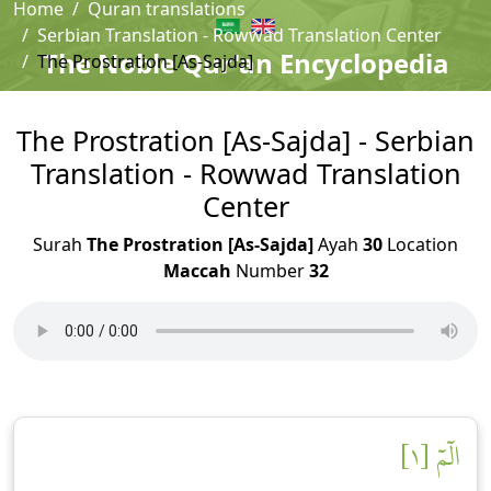
Home
Quran translations
Serbian Translation - Rowwad Translation Center
The Noble Qur'an Encyclopedia
The Prostration [As-Sajda]
The Prostration [As-Sajda] - Serbian
Translation - Rowwad Translation
Center
Surah
The Prostration [As-Sajda]
Ayah
30
Location
Maccah
Number
32
الٓمٓ [١]