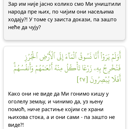
Зар им није јасно колико смо Ми уништили
народа пре њих, по чијим они насељима
ходају?! У томе су заиста докази, па зашто
неће да чују?
أَوَلَمۡ يَرَوۡاْ أَنَّا نَسُوقُ ٱلۡمَآءَ إِلَى ٱلۡأَرۡضِ ٱلۡجُرُزِ
فَنُخۡرِجُ بِهِۦ زَرۡعٗا تَأۡكُلُ مِنۡهُ أَنۡعَٰمُهُمۡ وَأَنفُسُهُمۡۚ
أَفَلَا يُبۡصِرُونَ [٢٧]
Како они не виде да Ми гонимо кишу у
оголелу земљу, и чинимо да, уз њену
помоћ, ниче растиње којим се храни
њихова стока, а и они сами - па зашто не
виде?!