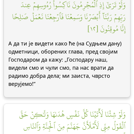
وَلَوۡ تَرَىٰٓ إِذِ ٱلۡمُجۡرِمُونَ نَاكِسُواْ رُءُوسِهِمۡ عِندَ
رَبِّهِمۡ رَبَّنَآ أَبۡصَرۡنَا وَسَمِعۡنَا فَٱرۡجِعۡنَا نَعۡمَلۡ صَٰلِحًا
إِنَّا مُوقِنُونَ [١٢]
А да ти је видети како ће (на Судњем дану)
одметници, оборених глава, пред својим
Господаром да кажу: „Господару наш,
видели смо и чули смо, па нас врати да
радимо добра дела; ми заиста, чврсто
верујемо!“
وَلَوۡ شِئۡنَا لَأٓتَيۡنَا كُلَّ نَفۡسٍ هُدَىٰهَا وَلَٰكِنۡ حَقَّ
ٱلۡقَوۡلُ مِنِّي لَأَمۡلَأَنَّ جَهَنَّمَ مِنَ ٱلۡجِنَّةِ وَٱلنَّاسِ