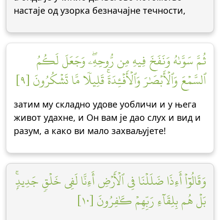
настаје од узорка безначајне течности,
ثُمَّ سَوَّىٰهُ وَنَفَخَ فِيهِ مِن رُّوحِهِۦۖ وَجَعَلَ لَكُمُ
ٱلسَّمۡعَ وَٱلۡأَبۡصَٰرَ وَٱلۡأَفۡـِٔدَةَۚ قَلِيلٗا مَّا تَشۡكُرُونَ [٩]
затим му складно удове уобличи и у њега
живот удахне, и Он вам је дао слух и вид и
разум, а како ви мало захваљујете!
وَقَالُوٓاْ أَءِذَا ضَلَلۡنَا فِي ٱلۡأَرۡضِ أَءِنَّا لَفِي خَلۡقٖ جَدِيدِۭۚ
بَلۡ هُم بِلِقَآءِ رَبِّهِمۡ كَٰفِرُونَ [١٠]