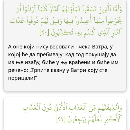
وَأَمَّا ٱلَّذِينَ فَسَقُواْ فَمَأۡوَىٰهُمُ ٱلنَّارُۖ كُلَّمَآ أَرَادُوٓاْ أَن
يَخۡرُجُواْ مِنۡهَآ أُعِيدُواْ فِيهَا وَقِيلَ لَهُمۡ ذُوقُواْ عَذَابَ
ٱلنَّارِ ٱلَّذِي كُنتُم بِهِۦ تُكَذِّبُونَ [٢٠]
А оне који нису веровали - чека Ватра, у
којој ће да пребивају; кад год покушају да
из ње изађу, биће у њу враћени и биће им
речено: „Трпите казну у Ватри коју сте
порицали!“
وَلَنُذِيقَنَّهُم مِّنَ ٱلۡعَذَابِ ٱلۡأَدۡنَىٰ دُونَ ٱلۡعَذَابِ
ٱلۡأَكۡبَرِ لَعَلَّهُمۡ يَرۡجِعُونَ [٢١]