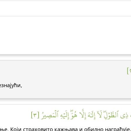
езнајући,
 ٱلطَّوۡلِۖ لَآ إِلَٰهَ إِلَّا هُوَۖ إِلَيۡهِ ٱلۡمَصِيرُ [٣
ње, Који страховито кажњава и обилно награђује.