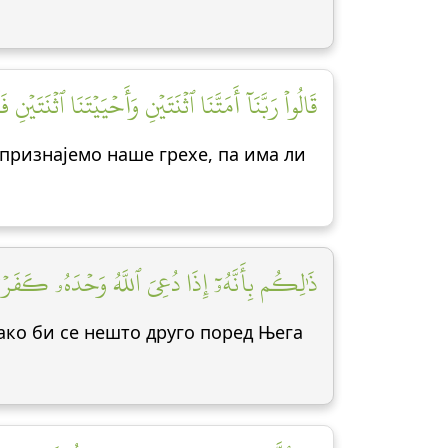
قَالُواْ رَبَّنَآ أَمَتَّنَا ٱثۡنَتَيۡنِ وَأَحۡيَيۡتَنَا ٱثۡنَتَ]
и признајемо наше грехе, па има ли
ذَٰلِكُم بِأَنَّهُۥٓ إِذَا دُعِيَ ٱللَّهُ وَحۡدَهُۥ كَفَرۡتُم]
 ако би се нешто друго поред Њега