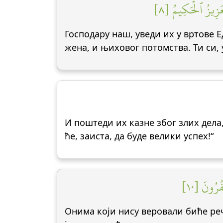
ۡعَزِيزُ ٱلۡحَكِيمُ [٨
Господару наш, уведи их у вртове 
жена, и њиховог потомства. Ти си,
И поштеди их казне због злих дела,
ће, заиста, да буде велики успех!“
ُرُونَ [١٠
Онима који нису веровали биће реч