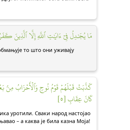
مَا يُجَٰدِلُ فِيٓ ءَايَٰتِ ٱللَّهِ إِلَّا ٱلَّذِينَ كَفَرُوا]
обмањује то што они уживају
كَذَّبَتۡ قَبۡلَهُمۡ قَوۡمُ نُوحٖ وَٱلۡأَحۡزَابُ مِنۢ بَعۡدِ
كَانَ عِقَابِ [٥]
ника уротили. Сваки народ настојао
авао – а каква је била казна Моја!