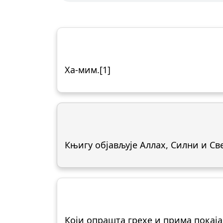
Ха-мим.[1]
Књигу објављује Аллах, Силни и Св
Који опрашта грехе и прима покаја