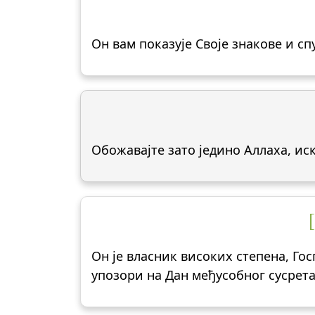
Он вам показује Своје знакове и сп
Обожавајте зато једино Аллаха, ис
Он је власник високих степена, Го
упозори на Дан међусобног сусрета