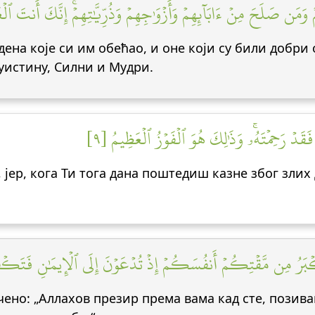
 وَمَن صَلَحَ مِنۡ ءَابَآئِهِمۡ وَأَزۡوَٰجِهِمۡ وَذُرِّيَّٰتِهِمۡۚ إِنَّكَ أَنتَ ٱل
Едена које си им обећао, и оне који су били добр
 уистину, Силни и Мудри.
 فَقَدۡ رَحِمۡتَهُۥۚ وَذَٰلِكَ هُوَ ٱلۡفَوۡزُ ٱلۡعَظِيمُ [٩
 јер, кога Ти тога дана поштедиш казне због злих д
أَكۡبَرُ مِن مَّقۡتِكُمۡ أَنفُسَكُمۡ إِذۡ تُدۡعَوۡنَ إِلَى ٱلۡإِيمَٰنِ فَتَكۡف
ено: „Аллахов презир према вама кад сте, позиван