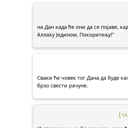
на Дан када ће они да се појаве, к
Аллаху Једином, Покоритељу!”
Сваки ће човек тог Дана да буде ка
брзо свести рачуне.