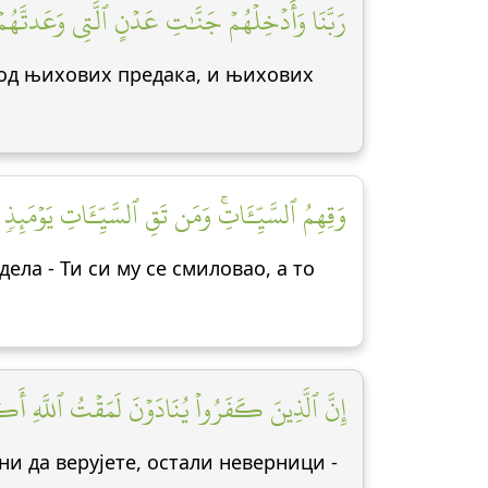
رَبَّنَا وَأَدۡخِلۡهُمۡ جَنَّٰتِ عَدۡنٍ ٱلَّتِي وَعَدتَّهُمۡ]
и од њихових предака, и њихових
وَقِهِمُ ٱلسَّيِّـَٔاتِۚ وَمَن تَقِ ٱلسَّيِّـَٔاتِ يَوۡمَئِذٖ]
ела - Ти си му се смиловао, а то
إِنَّ ٱلَّذِينَ كَفَرُواْ يُنَادَوۡنَ لَمَقۡتُ ٱللَّهِ ]
и да верујете, остали неверници -