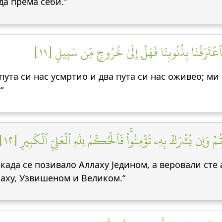
да према себи.“
يۡنِ فَٱعۡتَرَفۡنَا بِذُنُوبِنَا فَهَلۡ إِلَىٰ خُرُوجٖ مِّن سَبِيلٖ [١١
 пута си нас усмртио и два пута си нас оживео; м
“
ۡ وَإِن يُشۡرَكۡ بِهِۦ تُؤۡمِنُواْۚ فَٱلۡحُكۡمُ لِلَّهِ ٱلۡعَلِيِّ ٱلۡكَبِيرِ [١٢
 када се позивало Аллаху Једином, а веровали сте
лаху, Узвишеном и Великом.“