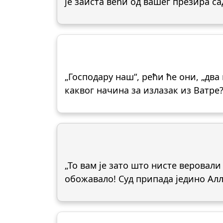
је заиста већи од вашег презира са
„Господару наш“, рећи ће они, „два
каквог начина за излазак из Ватре?
„То вам је зато што нисте веровали
обожавало! Суд припада једино Ал