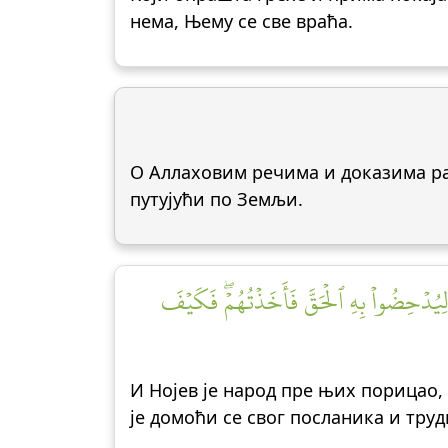
нема, Њему се све враћа.
О Аллаховим речима и доказима рас
путујући по Земљи.
 لِيُدۡحِضُواْ بِهِ ٱلۡحَقَّ فَأَخَذۡتُهُمۡۖ فَكَيۡفَ
И Нојев је народ пре њих порицао,
је домоћи се свог посланика и труд