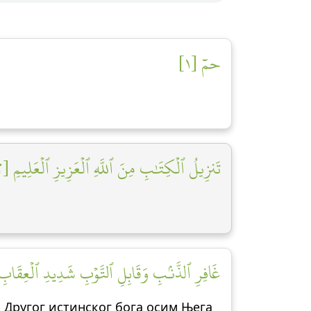
حمٓ [١]
تَنزِيلُ ٱلۡكِتَٰبِ مِنَ ٱللَّهِ ٱلۡعَزِيزِ ٱلۡعَلِيمِ [٢]
غَافِرِ ٱلذَّنۢبِ وَقَابِلِ ٱلتَّوۡبِ شَدِيدِ ٱلۡعِقَابِ ذِي]
 Другог истинског бога осим Њега