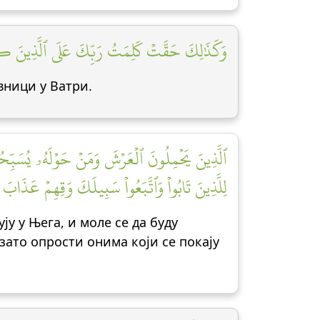
وَكَذَٰلِكَ حَقَّتۡ كَلِمَتُ رَبِّكَ عَلَى ٱلَّذِينَ كَف]
вници у Ватри.
ٱلَّذِينَ يَحۡمِلُونَ ٱلۡعَرۡشَ وَمَنۡ حَوۡلَهُۥ يُسَبِّحُون
لِلَّذِينَ تَابُواْ وَٱتَّبَعُواْ سَبِيلَكَ وَقِهِمۡ عَذَابَ]
ју у Њега, и моле се да буду
ато опрости онима који се покају