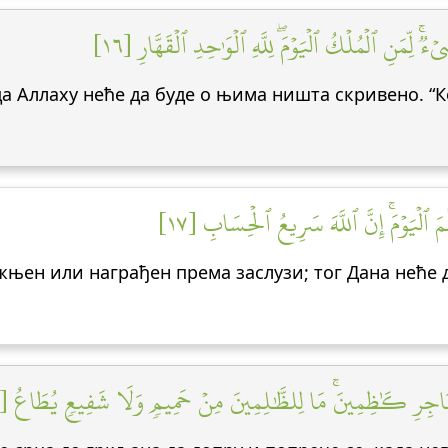
ٞۚ لِّمَنِ ٱلۡمُلۡكُ ٱلۡيَوۡمَۖ لِلَّهِ ٱلۡوَٰحِدِ ٱلۡقَهَّارِ [١٦
ада Аллаху неће да буде о њима ништа скривено. “
 ٱلۡيَوۡمَۚ إِنَّ ٱللَّهَ سَرِيعُ ٱلۡحِسَابِ [١٧
жњен или награђен према заслузи; тог Дана неће д
ۡحَنَاجِرِ كَٰظِمِينَۚ مَا لِلظَّٰلِمِينَ مِنۡ حَمِيمٖ وَلَا شَفِيعٖ يُطَاعُ [١٨