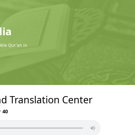
dia
oble Qur'an in
ad Translation Center
r
40