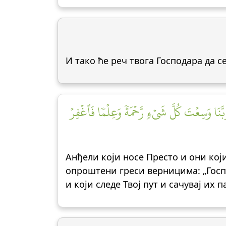
И тако ће реч твога Господара да с
بَّنَا وَسِعۡتَ كُلَّ شَيۡءٖ رَّحۡمَةٗ وَعِلۡمٗا فَٱغۡفِرۡ
Анђели који носе Престо и они који 
опроштени греси верницима: „Госп
и који следе Твој пут и сачувај их 