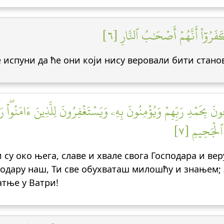
َرُوٓاْ أَنَّهُمۡ أَصۡحَٰبُ ٱلنَّارِ [٦
е испуни да ће они који нису веровали бити стано
َ بِحَمۡدِ رَبِّهِمۡ وَيُؤۡمِنُونَ بِهِۦ وَيَسۡتَغۡفِرُونَ لِلَّذِينَ ءَامَنُواْۖ رَ
 ٱلۡجَحِيمِ [٧
су око њега, славе и хвале свога Господара и веру
одару наш, Ти све обухваташ милошћу и знањем; з
патње у Ватри!