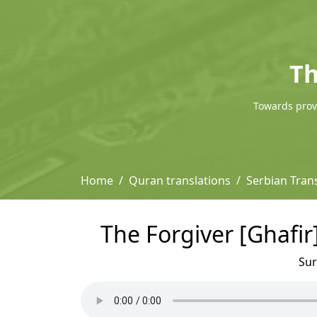
Th
Towards provi
Home
Quran translations
Serbian Tran
The Forgiver [Ghafir
Su