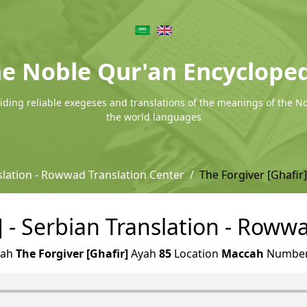
e Noble Qur'an Encyclope
ding reliable exegeses and translations of the meanings of the N
the world languages
slation - Rowwad Translation Center
The Forgiver [Ghafir]
] - Serbian Translation - Roww
rah
The Forgiver [Ghafir]
Ayah
85
Location
Maccah
Numbe