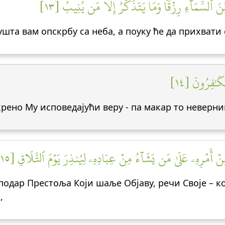
 ٱلسَّمَآءِ رِزۡقٗاۚ وَمَا يَتَذَكَّرُ إِلَّا مَن يُنِيبُ [١٣
ушта вам опскрбу са неба, а поуку ће да прихвати
ۡكَٰفِرُونَ [١٤
крено Му исповедајући веру - па макар то неверн
أَمۡرِهِۦ عَلَىٰ مَن يَشَآءُ مِنۡ عِبَادِهِۦ لِيُنذِرَ يَوۡمَ ٱلتَّلَاقِ [١٥
сподар Престоља Који шаље Објаву, речи Своје – к
,