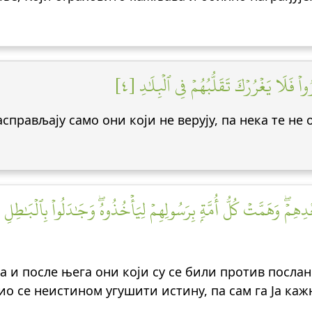
ْ فَلَا يَغۡرُرۡكَ تَقَلُّبُهُمۡ فِي ٱلۡبِلَٰدِ [٤
прављају само они који не верују, па нека те не 
هِمۡۖ وَهَمَّتۡ كُلُّ أُمَّةِۭ بِرَسُولِهِمۡ لِيَأۡخُذُوهُۖ وَجَٰدَلُواْ بِٱلۡبَٰطِلِ
 а и после њега они који су се били против посла
ио се неистином угушити истину, па сам га Ја кажњ