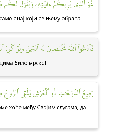
هُوَ ٱلَّذِي يُرِيكُمۡ ءَايَٰتِهِۦ وَيُنَزِّلُ لَكُم مِّنَ]
 само онај који се Њему обраћа.
فَٱدۡعُواْ ٱللَّهَ مُخۡلِصِينَ لَهُ ٱلدِّينَ وَلَوۡ كَرِهَ ٱل]
ицима било мрско!
رَفِيعُ ٱلدَّرَجَٰتِ ذُو ٱلۡعَرۡشِ يُلۡقِي ٱلرُّوحَ مِنۡ ]
оме хоће међу Својим слугама, да