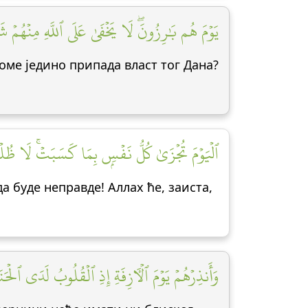
يَوۡمَ هُم بَٰرِزُونَۖ لَا يَخۡفَىٰ عَلَى ٱللَّهِ مِنۡهُمۡ شَيۡء]
Коме једино припада власт тог Дана?
ٱلۡيَوۡمَ تُجۡزَىٰ كُلُّ نَفۡسِۭ بِمَا كَسَبَتۡۚ لَا ظُلۡمَ]
а буде неправде! Аллах ће, заиста,
وَأَنذِرۡهُمۡ يَوۡمَ ٱلۡأٓزِفَةِ إِذِ ٱلۡقُلُوبُ لَدَى ٱل]