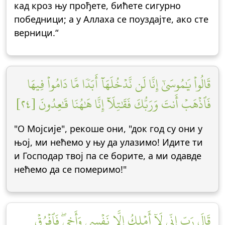
кад кроз њу прођете, бићете сигурно
победници; а у Аллаха се поуздајте, ако сте
верници.“
قَالُواْ يَٰمُوسَىٰٓ إِنَّا لَن نَّدۡخُلَهَآ أَبَدٗا مَّا دَامُواْ فِيهَا
فَٱذۡهَبۡ أَنتَ وَرَبُّكَ فَقَٰتِلَآ إِنَّا هَٰهُنَا قَٰعِدُونَ [٢٤]
"О Мојсије", рекоше они, "док год су они у
њој, ми нећемо у њу да улазимо! Идите ти
и Господар твој па се борите, а ми одавде
нећемо да се померимо!"
قَالَ رَبِّ إِنِّي لَآ أَمۡلِكُ إِلَّا نَفۡسِي وَأَخِيۖ فَٱفۡرُقۡ