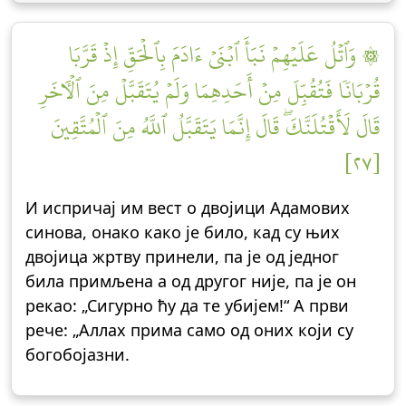
۞ وَٱتۡلُ عَلَيۡهِمۡ نَبَأَ ٱبۡنَيۡ ءَادَمَ بِٱلۡحَقِّ إِذۡ قَرَّبَا
قُرۡبَانٗا فَتُقُبِّلَ مِنۡ أَحَدِهِمَا وَلَمۡ يُتَقَبَّلۡ مِنَ ٱلۡأٓخَرِ
قَالَ لَأَقۡتُلَنَّكَۖ قَالَ إِنَّمَا يَتَقَبَّلُ ٱللَّهُ مِنَ ٱلۡمُتَّقِينَ
[٢٧]
И испричај им вест о двојици Адамових
синова, онако како је било, кад су њих
двојица жртву принели, па је од једног
била примљена а од другог није, па је он
рекао: „Сигурно ћу да те убијем!“ А први
рече: „Аллах прима само од оних који су
богобојазни.