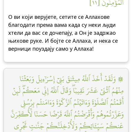
ٱلۡمُؤۡمِنُونَ [١١]
О ви који верујете, сетите се Аллахове
благодати према вама када су неки људи
хтели да вас се дочепају, а Он је задржао
њихове руке. И бојте се Аллаха, и нека се
верници поуздају само у Аллаха!
۞ وَلَقَدۡ أَخَذَ ٱللَّهُ مِيثَٰقَ بَنِيٓ إِسۡرَٰٓءِيلَ وَبَعَثۡنَا
مِنۡهُمُ ٱثۡنَيۡ عَشَرَ نَقِيبٗاۖ وَقَالَ ٱللَّهُ إِنِّي مَعَكُمۡۖ لَئِنۡ
أَقَمۡتُمُ ٱلصَّلَوٰةَ وَءَاتَيۡتُمُ ٱلزَّكَوٰةَ وَءَامَنتُم بِرُسُلِي
وَعَزَّرۡتُمُوهُمۡ وَأَقۡرَضۡتُمُ ٱللَّهَ قَرۡضًا حَسَنٗا لَّأُكَفِّرَنَّ
عَنكُمۡ سَيِّـَٔاتِكُمۡ وَلَأُدۡخِلَنَّكُمۡ جَنَّٰتٖ تَجۡرِي