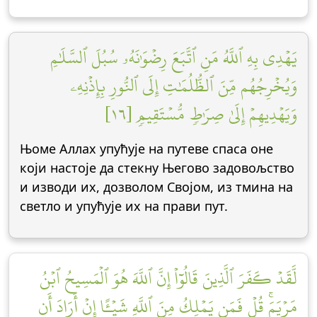
يَهۡدِي بِهِ ٱللَّهُ مَنِ ٱتَّبَعَ رِضۡوَٰنَهُۥ سُبُلَ ٱلسَّلَٰمِ
وَيُخۡرِجُهُم مِّنَ ٱلظُّلُمَٰتِ إِلَى ٱلنُّورِ بِإِذۡنِهِۦ
وَيَهۡدِيهِمۡ إِلَىٰ صِرَٰطٖ مُّسۡتَقِيمٖ [١٦]
Њоме Аллах упућује на путеве спаса оне
који настоје да стекну Његово задовољство
и изводи их, дозволом Својом, из тмина на
светло и упућује их на прави пут.
لَّقَدۡ كَفَرَ ٱلَّذِينَ قَالُوٓاْ إِنَّ ٱللَّهَ هُوَ ٱلۡمَسِيحُ ٱبۡنُ
مَرۡيَمَۚ قُلۡ فَمَن يَمۡلِكُ مِنَ ٱللَّهِ شَيۡـًٔا إِنۡ أَرَادَ أَن