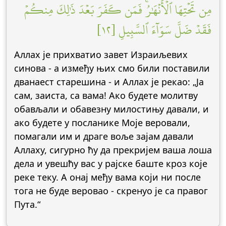
مِن تَحۡتِهَا ٱلۡأَنۡهَٰرُۚ فَمَن كَفَرَ بَعۡدَ ذَٰلِكَ مِنكُمۡ
فَقَدۡ ضَلَّ سَوَآءَ ٱلسَّبِيلِ [١٢]
Аллах је прихватио завет Израиљевих
синова - а између њих смо били поставили
дванаест старешина - и Аллах је рекао: „Ја
сам, заиста, са вама! Ако будете молитву
обављали и обавезну милостињу давали, и
ако будете у посланике Моје веровали,
помагали им и драге воље зајам давали
Аллаху, сигурно ћу да прекријем ваша лоша
дела и увешћу вас у рајске баште кроз које
реке теку. А онај међу вама који ни после
тога не буде веровао - скренуо је са правог
Пута.“