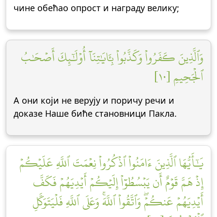
чине обећао опрост и награду велику;
وَٱلَّذِينَ كَفَرُواْ وَكَذَّبُواْ بِـَٔايَٰتِنَآ أُوْلَٰٓئِكَ أَصۡحَٰبُ
ٱلۡجَحِيمِ [١٠]
А они који не верују и поричу речи и
доказе Наше биће становници Пакла.
يَٰٓأَيُّهَا ٱلَّذِينَ ءَامَنُواْ ٱذۡكُرُواْ نِعۡمَتَ ٱللَّهِ عَلَيۡكُمۡ
إِذۡ هَمَّ قَوۡمٌ أَن يَبۡسُطُوٓاْ إِلَيۡكُمۡ أَيۡدِيَهُمۡ فَكَفَّ
أَيۡدِيَهُمۡ عَنكُمۡۖ وَٱتَّقُواْ ٱللَّهَۚ وَعَلَى ٱللَّهِ فَلۡيَتَوَكَّلِ