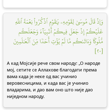
وَإِذۡ قَالَ مُوسَىٰ لِقَوۡمِهِۦ يَٰقَوۡمِ ٱذۡكُرُواْ نِعۡمَةَ ٱللَّهِ
عَلَيۡكُمۡ إِذۡ جَعَلَ فِيكُمۡ أَنۢبِيَآءَ وَجَعَلَكُم
مُّلُوكٗا وَءَاتَىٰكُم مَّا لَمۡ يُؤۡتِ أَحَدٗا مِّنَ ٱلۡعَٰلَمِينَ
[٢٠]
А кад Мојсије рече свом народу: „О народе
мој, сетите се Аллахове благодати према
вама када је неке од вас учинио
веровесницима, и када вас је учинио
владарима, и дао вам оно што није дао
ниједном народу.