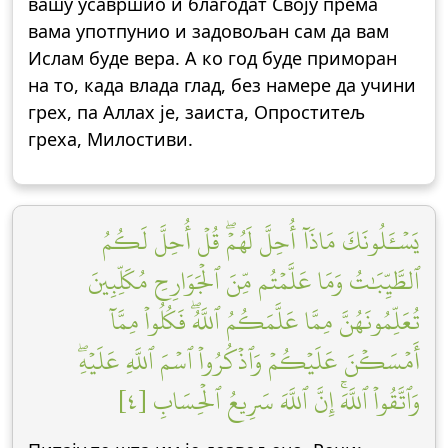
вашу усавршио и благодат Своју према
вама употпунио и задовољан сам да вам
Ислам буде вера. А ко год буде приморан
на то, када влада глад, без намере да учини
грех, па Аллах је, заиста, Опроститељ
греха, Милостиви.
يَسۡـَٔلُونَكَ مَاذَآ أُحِلَّ لَهُمۡۖ قُلۡ أُحِلَّ لَكُمُ
ٱلطَّيِّبَٰتُ وَمَا عَلَّمۡتُم مِّنَ ٱلۡجَوَارِحِ مُكَلِّبِينَ
تُعَلِّمُونَهُنَّ مِمَّا عَلَّمَكُمُ ٱللَّهُۖ فَكُلُواْ مِمَّآ
أَمۡسَكۡنَ عَلَيۡكُمۡ وَٱذۡكُرُواْ ٱسۡمَ ٱللَّهِ عَلَيۡهِۖ
وَٱتَّقُواْ ٱللَّهَۚ إِنَّ ٱللَّهَ سَرِيعُ ٱلۡحِسَابِ [٤]