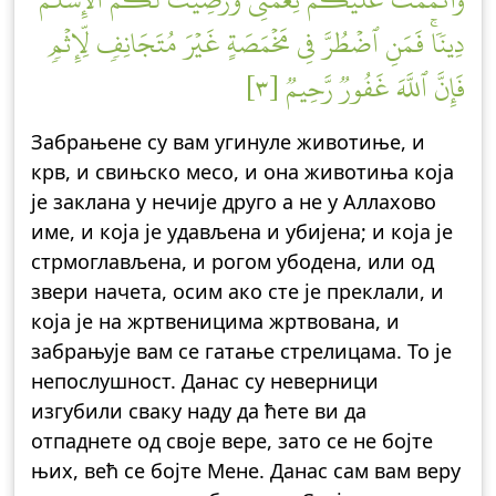
دِينٗاۚ فَمَنِ ٱضۡطُرَّ فِي مَخۡمَصَةٍ غَيۡرَ مُتَجَانِفٖ لِّإِثۡمٖ
فَإِنَّ ٱللَّهَ غَفُورٞ رَّحِيمٞ [٣]
Забрањене су вам угинуле животиње, и
крв, и свињско месо, и она животиња која
је заклана у нечије друго а не у Аллахово
име, и која је удављена и убијена; и која је
стрмоглављена, и рогом убодена, или од
звери начета, осим ако сте је преклали, и
која је на жртвеницима жртвована, и
забрањује вам се гатање стрелицама. То је
непослушност. Данас су неверници
изгубили сваку наду да ћете ви да
отпаднете од своје вере, зато се не бојте
њих, већ се бојте Мене. Данас сам вам веру