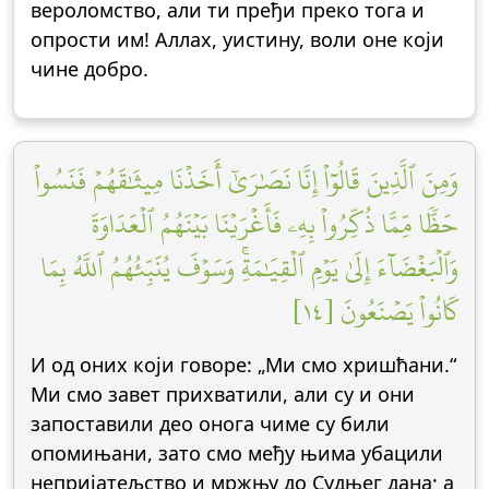
вероломство, али ти пређи преко тога и
опрости им! Аллах, уистину, воли оне који
чине добро.
وَمِنَ ٱلَّذِينَ قَالُوٓاْ إِنَّا نَصَٰرَىٰٓ أَخَذۡنَا مِيثَٰقَهُمۡ فَنَسُواْ
حَظّٗا مِّمَّا ذُكِّرُواْ بِهِۦ فَأَغۡرَيۡنَا بَيۡنَهُمُ ٱلۡعَدَاوَةَ
وَٱلۡبَغۡضَآءَ إِلَىٰ يَوۡمِ ٱلۡقِيَٰمَةِۚ وَسَوۡفَ يُنَبِّئُهُمُ ٱللَّهُ بِمَا
كَانُواْ يَصۡنَعُونَ [١٤]
И од оних који говоре: „Ми смо хришћани.“
Ми смо завет прихватили, али су и они
запоставили део онога чиме су били
опомињани, зато смо међу њима убацили
непријатељство и мржњу до Судњег дана; а