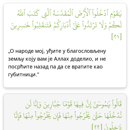
يَٰقَوۡمِ ٱدۡخُلُواْ ٱلۡأَرۡضَ ٱلۡمُقَدَّسَةَ ٱلَّتِي كَتَبَ ٱللَّهُ
لَكُمۡ وَلَا تَرۡتَدُّواْ عَلَىٰٓ أَدۡبَارِكُمۡ فَتَنقَلِبُواْ خَٰسِرِينَ
[٢١]
„О народе мој, уђите у благословљену
земљу коју вам је Аллах доделио, и не
посрћите назад па да се вратите као
губитници.“
قَالُواْ يَٰمُوسَىٰٓ إِنَّ فِيهَا قَوۡمٗا جَبَّارِينَ وَإِنَّا لَن
نَّدۡخُلَهَا حَتَّىٰ يَخۡرُجُواْ مِنۡهَا فَإِن يَخۡرُجُواْ مِنۡهَا فَإِنَّا
دَٰخِلُونَ [٢٢]