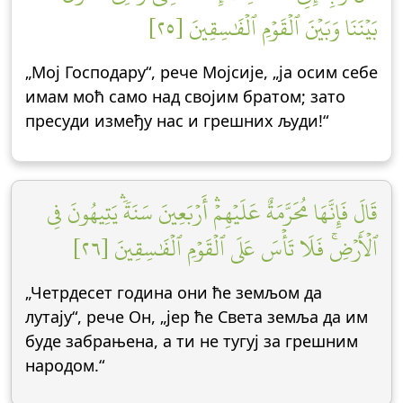
بَيۡنَنَا وَبَيۡنَ ٱلۡقَوۡمِ ٱلۡفَٰسِقِينَ [٢٥]
„Мој Господару“, рече Мојсије, „ја осим себе
имам моћ само над својим братом; зато
пресуди између нас и грешних људи!“
قَالَ فَإِنَّهَا مُحَرَّمَةٌ عَلَيۡهِمۡۛ أَرۡبَعِينَ سَنَةٗۛ يَتِيهُونَ فِي
ٱلۡأَرۡضِۚ فَلَا تَأۡسَ عَلَى ٱلۡقَوۡمِ ٱلۡفَٰسِقِينَ [٢٦]
„Четрдесет година они ће земљом да
лутају“, рече Он, „јер ће Света земља да им
буде забрањена, а ти не тугуј за грешним
народом.“