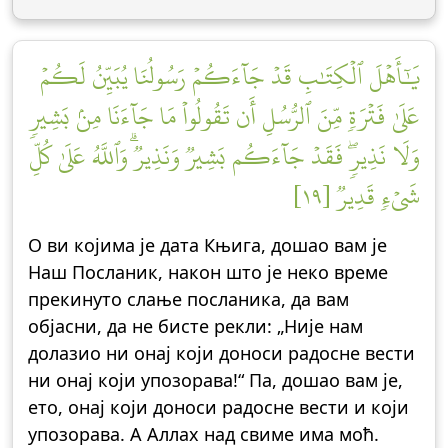
يَٰٓأَهۡلَ ٱلۡكِتَٰبِ قَدۡ جَآءَكُمۡ رَسُولُنَا يُبَيِّنُ لَكُمۡ
عَلَىٰ فَتۡرَةٖ مِّنَ ٱلرُّسُلِ أَن تَقُولُواْ مَا جَآءَنَا مِنۢ بَشِيرٖ
وَلَا نَذِيرٖۖ فَقَدۡ جَآءَكُم بَشِيرٞ وَنَذِيرٞۗ وَٱللَّهُ عَلَىٰ كُلِّ
شَيۡءٖ قَدِيرٞ [١٩]
О ви којима је дата Књига, дошао вам је
Наш Посланик, након што је неко време
прекинуто слање посланика, да вам
објасни, да не бисте рекли: „Није нам
долазио ни онај који доноси радосне вести
ни онај који упозорава!“ Па, дошао вам је,
ето, онај који доноси радосне вести и који
упозорава. А Аллах над свиме има моћ.