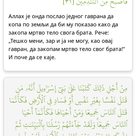
فَأَصۡبَحَ مِنَ ٱلنَّٰدِمِينَ [٣١]
Аллах је онда послао једног гаврана да
копа по земљи да би му показао како да
закопа мртво тело свога брата. Рече:
„Тешко мени, зар и ја не могу, као овај
гавран, да закопам мртво тело свог брата!“
И поче да се каје.
مِنۡ أَجۡلِ ذَٰلِكَ كَتَبۡنَا عَلَىٰ بَنِيٓ إِسۡرَٰٓءِيلَ أَنَّهُۥ مَن
قَتَلَ نَفۡسَۢا بِغَيۡرِ نَفۡسٍ أَوۡ فَسَادٖ فِي ٱلۡأَرۡضِ فَكَأَنَّمَا
قَتَلَ ٱلنَّاسَ جَمِيعٗا وَمَنۡ أَحۡيَاهَا فَكَأَنَّمَآ أَحۡيَا
ٱلنَّاسَ جَمِيعٗاۚ وَلَقَدۡ جَآءَتۡهُمۡ رُسُلُنَا بِٱلۡبَيِّنَٰتِ ثُمَّ