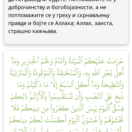
доброчинству и богобојазности, а не
потпомажите се у греху и скрнављењу
правде и бојте се Аллаха; Аллах, заиста,
страшно кажњава.
حُرِّمَتۡ عَلَيۡكُمُ ٱلۡمَيۡتَةُ وَٱلدَّمُ وَلَحۡمُ ٱلۡخِنزِيرِ وَمَآ
أُهِلَّ لِغَيۡرِ ٱللَّهِ بِهِۦ وَٱلۡمُنۡخَنِقَةُ وَٱلۡمَوۡقُوذَةُ وَٱلۡمُتَرَدِّيَةُ
وَٱلنَّطِيحَةُ وَمَآ أَكَلَ ٱلسَّبُعُ إِلَّا مَا ذَكَّيۡتُمۡ وَمَا
ذُبِحَ عَلَى ٱلنُّصُبِ وَأَن تَسۡتَقۡسِمُواْ بِٱلۡأَزۡلَٰمِۚ ذَٰلِكُمۡ
فِسۡقٌۗ ٱلۡيَوۡمَ يَئِسَ ٱلَّذِينَ كَفَرُواْ مِن دِينِكُمۡ فَلَا
تَخۡشَوۡهُمۡ وَٱخۡشَوۡنِۚ ٱلۡيَوۡمَ أَكۡمَلۡتُ لَكُمۡ دِينَكُمۡ
وَأَتۡمَمۡتُ عَلَيۡكُمۡ نِعۡمَتِي وَرَضِيتُ لَكُمُ ٱلۡإِسۡلَٰمَ