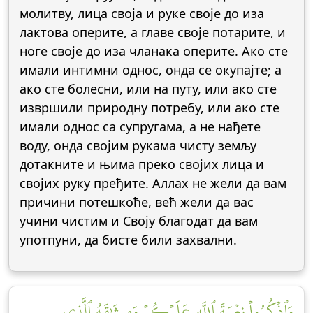
молитву, лица своја и руке своје до иза
лактова оперите, а главе своје потарите, и
ноге своје до иза чланака оперите. Ако сте
имали интимни однос, онда се окупајте; а
ако сте болесни, или на путу, или ако сте
извршили природну потребу, или ако сте
имали однос са супругама, а не нађете
воду, онда својим рукама чисту земљу
дотакните и њима преко својих лица и
својих руку пређите. Аллах не жели да вам
причини потешкоће, већ жели да вас
учини чистим и Своју благодат да вам
употпуни, да бисте били захвални.
وَٱذۡكُرُواْ نِعۡمَةَ ٱللَّهِ عَلَيۡكُمۡ وَمِيثَٰقَهُ ٱلَّذِي