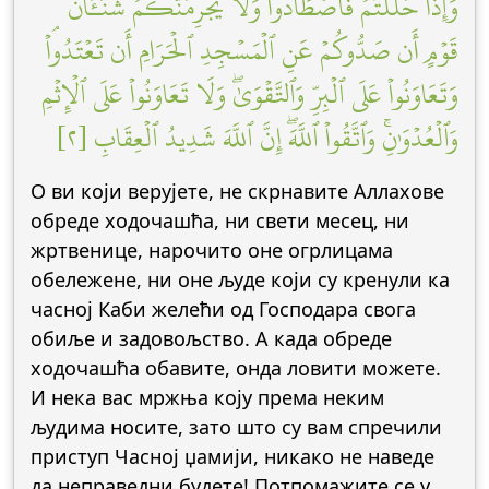
وَإِذَا حَلَلۡتُمۡ فَٱصۡطَادُواْۚ وَلَا يَجۡرِمَنَّكُمۡ شَنَـَٔانُ
قَوۡمٍ أَن صَدُّوكُمۡ عَنِ ٱلۡمَسۡجِدِ ٱلۡحَرَامِ أَن تَعۡتَدُواْۘ
وَتَعَاوَنُواْ عَلَى ٱلۡبِرِّ وَٱلتَّقۡوَىٰۖ وَلَا تَعَاوَنُواْ عَلَى ٱلۡإِثۡمِ
وَٱلۡعُدۡوَٰنِۚ وَٱتَّقُواْ ٱللَّهَۖ إِنَّ ٱللَّهَ شَدِيدُ ٱلۡعِقَابِ [٢]
О ви који верујете, не скрнавите Аллахове
обреде ходочашћа, ни свети месец, ни
жртвенице, нарочито оне огрлицама
обележене, ни оне људе који су кренули ка
часној Каби желећи од Господара свога
обиље и задовољство. А када обреде
ходочашћа обавите, онда ловити можете.
И нека вас мржња коју према неким
људима носите, зато што су вам спречили
приступ Часној џамији, никако не наведе
да неправедни будете! Потпомажите се у