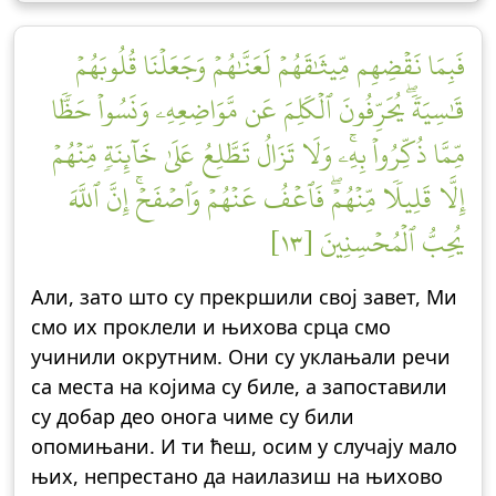
فَبِمَا نَقۡضِهِم مِّيثَٰقَهُمۡ لَعَنَّٰهُمۡ وَجَعَلۡنَا قُلُوبَهُمۡ
قَٰسِيَةٗۖ يُحَرِّفُونَ ٱلۡكَلِمَ عَن مَّوَاضِعِهِۦ وَنَسُواْ حَظّٗا
مِّمَّا ذُكِّرُواْ بِهِۦۚ وَلَا تَزَالُ تَطَّلِعُ عَلَىٰ خَآئِنَةٖ مِّنۡهُمۡ
إِلَّا قَلِيلٗا مِّنۡهُمۡۖ فَٱعۡفُ عَنۡهُمۡ وَٱصۡفَحۡۚ إِنَّ ٱللَّهَ
يُحِبُّ ٱلۡمُحۡسِنِينَ [١٣]
Али, зато што су прекршили свој завет, Ми
смо их проклели и њихова срца смо
учинили окрутним. Они су уклањали речи
са места на којима су биле, а запоставили
су добар део онога чиме су били
опомињани. И ти ћеш, осим у случају мало
њих, непрестано да наилазиш на њихово