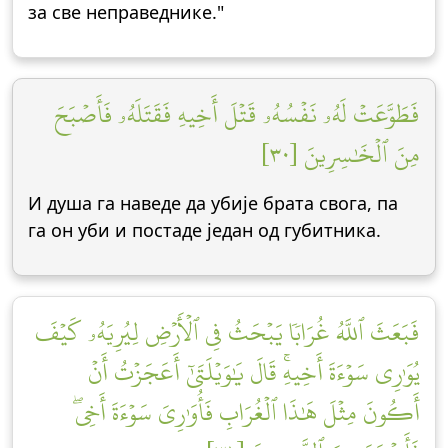
за све неправеднике."
فَطَوَّعَتۡ لَهُۥ نَفۡسُهُۥ قَتۡلَ أَخِيهِ فَقَتَلَهُۥ فَأَصۡبَحَ
مِنَ ٱلۡخَٰسِرِينَ [٣٠]
И душа га наведе да убије брата свога, па
га он уби и постаде један од губитника.
فَبَعَثَ ٱللَّهُ غُرَابٗا يَبۡحَثُ فِي ٱلۡأَرۡضِ لِيُرِيَهُۥ كَيۡفَ
يُوَٰرِي سَوۡءَةَ أَخِيهِۚ قَالَ يَٰوَيۡلَتَىٰٓ أَعَجَزۡتُ أَنۡ
أَكُونَ مِثۡلَ هَٰذَا ٱلۡغُرَابِ فَأُوَٰرِيَ سَوۡءَةَ أَخِيۖ