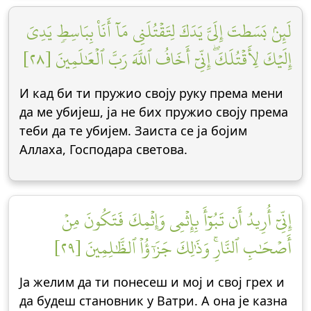
لَئِنۢ بَسَطتَ إِلَيَّ يَدَكَ لِتَقۡتُلَنِي مَآ أَنَا۠ بِبَاسِطٖ يَدِيَ
إِلَيۡكَ لِأَقۡتُلَكَۖ إِنِّيٓ أَخَافُ ٱللَّهَ رَبَّ ٱلۡعَٰلَمِينَ [٢٨]
И кад би ти пружио своју руку према мени
да ме убијеш, ја не бих пружио своју према
теби да те убијем. Заиста се ја бојим
Аллаха, Господара светова.
إِنِّيٓ أُرِيدُ أَن تَبُوٓأَ بِإِثۡمِي وَإِثۡمِكَ فَتَكُونَ مِنۡ
أَصۡحَٰبِ ٱلنَّارِۚ وَذَٰلِكَ جَزَٰٓؤُاْ ٱلظَّٰلِمِينَ [٢٩]
Ја желим да ти понесеш и мој и свој грех и
да будеш становник у Ватри. А она је казна