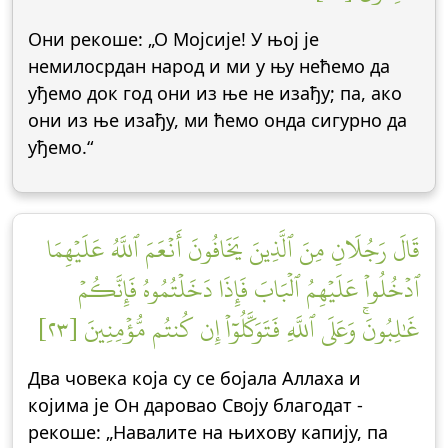
Они рекоше: „О Мојсије! У њој је
немилосрдан народ и ми у њу нећемо да
уђемо док год они из ње не изађу; па, ако
они из ње изађу, ми ћемо онда сигурно да
уђемо.“
قَالَ رَجُلَانِ مِنَ ٱلَّذِينَ يَخَافُونَ أَنۡعَمَ ٱللَّهُ عَلَيۡهِمَا
ٱدۡخُلُواْ عَلَيۡهِمُ ٱلۡبَابَ فَإِذَا دَخَلۡتُمُوهُ فَإِنَّكُمۡ
غَٰلِبُونَۚ وَعَلَى ٱللَّهِ فَتَوَكَّلُوٓاْ إِن كُنتُم مُّؤۡمِنِينَ [٢٣]
Два човека која су се бојала Аллаха и
којима је Он даровао Своју благодат -
рекоше: „Навалите на њихову капију, па