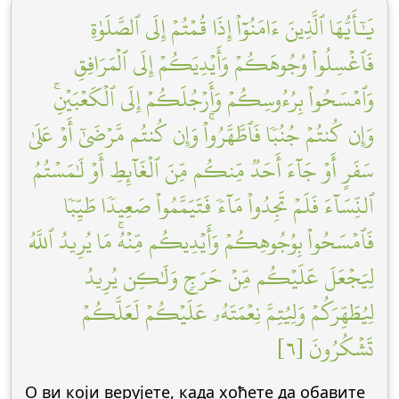
يَٰٓأَيُّهَا ٱلَّذِينَ ءَامَنُوٓاْ إِذَا قُمۡتُمۡ إِلَى ٱلصَّلَوٰةِ
فَٱغۡسِلُواْ وُجُوهَكُمۡ وَأَيۡدِيَكُمۡ إِلَى ٱلۡمَرَافِقِ
وَٱمۡسَحُواْ بِرُءُوسِكُمۡ وَأَرۡجُلَكُمۡ إِلَى ٱلۡكَعۡبَيۡنِۚ
وَإِن كُنتُمۡ جُنُبٗا فَٱطَّهَّرُواْۚ وَإِن كُنتُم مَّرۡضَىٰٓ أَوۡ عَلَىٰ
سَفَرٍ أَوۡ جَآءَ أَحَدٞ مِّنكُم مِّنَ ٱلۡغَآئِطِ أَوۡ لَٰمَسۡتُمُ
ٱلنِّسَآءَ فَلَمۡ تَجِدُواْ مَآءٗ فَتَيَمَّمُواْ صَعِيدٗا طَيِّبٗا
فَٱمۡسَحُواْ بِوُجُوهِكُمۡ وَأَيۡدِيكُم مِّنۡهُۚ مَا يُرِيدُ ٱللَّهُ
لِيَجۡعَلَ عَلَيۡكُم مِّنۡ حَرَجٖ وَلَٰكِن يُرِيدُ
لِيُطَهِّرَكُمۡ وَلِيُتِمَّ نِعۡمَتَهُۥ عَلَيۡكُمۡ لَعَلَّكُمۡ
تَشۡكُرُونَ [٦]
О ви који верујете, када хоћете да обавите