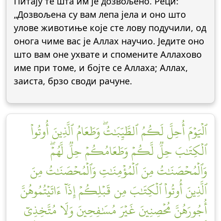
Питају те шта им је дозвољено. Реци:
„Дозвољена су вам лепа јела и оно што
улове животиње које сте лову подучили, од
онога чиме вас је Аллах научио. Једите оно
што вам оне ухвате и спомените Аллахово
име при томе, и бојте се Аллаха; Аллах,
заиста, брзо своди рачуне.
ٱلۡيَوۡمَ أُحِلَّ لَكُمُ ٱلطَّيِّبَٰتُۖ وَطَعَامُ ٱلَّذِينَ أُوتُواْ
ٱلۡكِتَٰبَ حِلّٞ لَّكُمۡ وَطَعَامُكُمۡ حِلّٞ لَّهُمۡۖ
وَٱلۡمُحۡصَنَٰتُ مِنَ ٱلۡمُؤۡمِنَٰتِ وَٱلۡمُحۡصَنَٰتُ مِنَ
ٱلَّذِينَ أُوتُواْ ٱلۡكِتَٰبَ مِن قَبۡلِكُمۡ إِذَآ ءَاتَيۡتُمُوهُنَّ
أُجُورَهُنَّ مُحۡصِنِينَ غَيۡرَ مُسَٰفِحِينَ وَلَا مُتَّخِذِيٓ