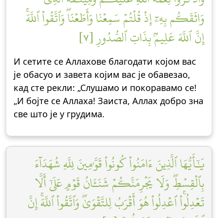
وَاثَقَكُم بِهِۦٓ إِذۡ قُلۡتُمۡ سَمِعۡنَا وَأَطَعۡنَاۖ وَٱتَّقُواْ ٱللَّهَۚ
إِنَّ ٱللَّهَ عَلِيمُۢ بِذَاتِ ٱلصُّدُورِ [٧]
И сетите се Аллахове благодати којом вас
је обасуо и завета којим вас је обавезао,
кад сте рекли: „Слушамо и покоравамо се!
„И бојте се Аллаха! Заиста, Аллах добро зна
све што је у грудима.
يَٰٓأَيُّهَا ٱلَّذِينَ ءَامَنُواْ كُونُواْ قَوَّٰمِينَ لِلَّهِ شُهَدَآءَ
بِٱلۡقِسۡطِۖ وَلَا يَجۡرِمَنَّكُمۡ شَنَـَٔانُ قَوۡمٍ عَلَىٰٓ أَلَّا
تَعۡدِلُواْۚ ٱعۡدِلُواْ هُوَ أَقۡرَبُ لِلتَّقۡوَىٰۖ وَٱتَّقُواْ ٱللَّهَۚ إِنَّ