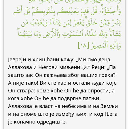
وَأَحِبَّٰٓؤُهُۥۚ قُلۡ فَلِمَ يُعَذِّبُكُم بِذُنُوبِكُمۖ بَلۡ أَنتُم
بَشَرٞ مِّمَّنۡ خَلَقَۚ يَغۡفِرُ لِمَن يَشَآءُ وَيُعَذِّبُ مَن
يَشَآءُۚ وَلِلَّهِ مُلۡكُ ٱلسَّمَٰوَٰتِ وَٱلۡأَرۡضِ وَمَا بَيۡنَهُمَاۖ
وَإِلَيۡهِ ٱلۡمَصِيرُ [١٨]
Јевреји и хришћани кажу: „Ми смо деца
Аллахова и Његови миљеници.“ Реци: „Па
зашто вас Он кажњава због ваших греха?“
А није тако! Ви сте као и остали људи које
Он ствара: коме хоће Он ће да опрости, а
кога хоће Он ће да подвргне патњи.
Аллахова је власт на небесима и на Земљи
и на ономе што је између њих, и код Њега
је коначно одредиште.