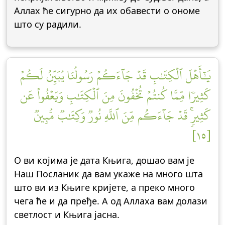
Аллах ће сигурно да их обавести о ономе
што су радили.
يَٰٓأَهۡلَ ٱلۡكِتَٰبِ قَدۡ جَآءَكُمۡ رَسُولُنَا يُبَيِّنُ لَكُمۡ
كَثِيرٗا مِّمَّا كُنتُمۡ تُخۡفُونَ مِنَ ٱلۡكِتَٰبِ وَيَعۡفُواْ عَن
كَثِيرٖۚ قَدۡ جَآءَكُم مِّنَ ٱللَّهِ نُورٞ وَكِتَٰبٞ مُّبِينٞ
[١٥]
О ви којима је дата Књига, дошао вам је
Наш Посланик да вам укаже на много шта
што ви из Књиге кријете, а преко много
чега ће и да пређе. А од Аллаха вам долази
светлост и Књига јасна.