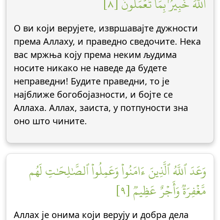
ٱللَّهَ خَبِيرُۢ بِمَا تَعۡمَلُونَ [٨]
О ви који верујете, извршавајте дужности
према Аллаху, и праведно сведочите. Нека
вас мржња коју према неким људима
носите никако не наведе да будете
неправедни! Будите праведни, то је
најближе богобојазности, и бојте се
Аллаха. Аллах, заиста, у потпуности зна
оно што чините.
وَعَدَ ٱللَّهُ ٱلَّذِينَ ءَامَنُواْ وَعَمِلُواْ ٱلصَّٰلِحَٰتِ لَهُم
مَّغۡفِرَةٞ وَأَجۡرٌ عَظِيمٞ [٩]
Аллах је онима који верују и добра дела