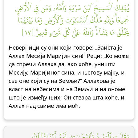
يُهۡلِكَ ٱلۡمَسِيحَ ٱبۡنَ مَرۡيَمَ وَأُمَّهُۥ وَمَن فِي ٱلۡأَرۡضِ
جَمِيعٗاۗ وَلِلَّهِ مُلۡكُ ٱلسَّمَٰوَٰتِ وَٱلۡأَرۡضِ وَمَا بَيۡنَهُمَاۚ
يَخۡلُقُ مَا يَشَآءُۚ وَٱللَّهُ عَلَىٰ كُلِّ شَيۡءٖ قَدِيرٞ [١٧]
Неверници су они који говоре: „Заиста је
Аллах Месија Маријин син!“ Реци: „Ко може
да спречи Аллаха да, ако хоће, уништи
Месију, Маријиног сина, и његову мајку, и
све оне који су на Земљи?“ Аллахова је
власт на небесима и на Земљи и на ономе
што је између њих; Он ствара шта хоће, и
Аллах над свиме има моћ.
وَقَالَتِ ٱلۡيَهُودُ وَٱلنَّصَٰرَىٰ نَحۡنُ أَبۡنَٰٓؤُاْ ٱللَّهِ