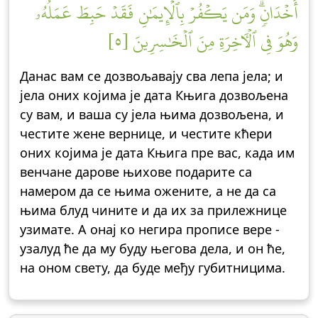
أَخۡدَانٖۗ وَمَن يَكۡفُرۡ بِٱلۡإِيمَٰنِ فَقَدۡ حَبِطَ عَمَلُهُۥ
وَهُوَ فِي ٱلۡأٓخِرَةِ مِنَ ٱلۡخَٰسِرِينَ [٥]
Данас вам се дозвољавају сва лепа јела; и
јела оних којима је дата Књига дозвољена
су вам, и ваша су јела њима дозвољена, и
честите жене вернице, и честите кћери
оних којима је дата Књига пре вас, када им
венчане дарове њихове подарите са
намером да се њима ожените, а не да са
њима блуд чините и да их за прилежнице
узимате. А онај ко негира прописе вере -
узалуд ће да му буду његова дела, и он ће,
на оном свету, да буде међу губитницима.