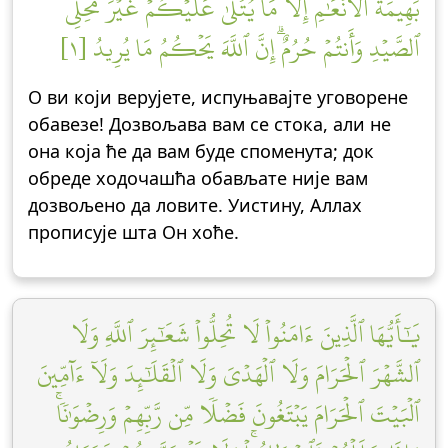
بَهِيمَةُ ٱلۡأَنۡعَٰمِ إِلَّا مَا يُتۡلَىٰ عَلَيۡكُمۡ غَيۡرَ مُحِلِّي
ٱلصَّيۡدِ وَأَنتُمۡ حُرُمٌۗ إِنَّ ٱللَّهَ يَحۡكُمُ مَا يُرِيدُ [١]
О ви који верујете, испуњавајте уговорене
обавезе! Дозвољава вам се стока, али не
она која ће да вам буде споменута; док
обреде ходочашћа обављате није вам
дозвољено да ловите. Уистину, Аллах
прописује шта Он хоће.
يَٰٓأَيُّهَا ٱلَّذِينَ ءَامَنُواْ لَا تُحِلُّواْ شَعَٰٓئِرَ ٱللَّهِ وَلَا
ٱلشَّهۡرَ ٱلۡحَرَامَ وَلَا ٱلۡهَدۡيَ وَلَا ٱلۡقَلَٰٓئِدَ وَلَآ ءَآمِّينَ
ٱلۡبَيۡتَ ٱلۡحَرَامَ يَبۡتَغُونَ فَضۡلٗا مِّن رَّبِّهِمۡ وَرِضۡوَٰنٗاۚ