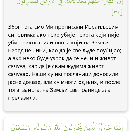
إِنَّ كَثِيرٗا مِّنۡهُم بَعۡدَ ذَٰلِكَ فِي ٱلۡأَرۡضِ لَمُسۡرِفُونَ
[٣٢]
Због тога смо Ми прописали Израиљевим
синовима: ако неко убије некога који није
убио никога, или онога који на Земљи
неред не чини, као да је све људе поубијао;
а ако неко буде узрок да се нечији живот
сачува, као да је свим људима живот
сачувао. Наши су им посланици доносили
јасне доказе, али су многи од њих, и после
тога, заиста, на Земљи све границе зла
прелазили.
إِنَّمَا جَزَٰٓؤُاْ ٱلَّذِينَ يُحَارِبُونَ ٱللَّهَ وَرَسُولَهُۥ وَيَسۡعَوۡنَ