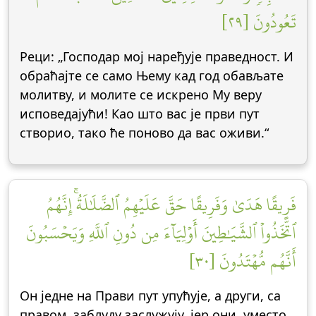
تَعُودُونَ [٢٩]
Реци: „Господар мој наређује праведност. И
обраћајте се само Њему кад год обављате
молитву, и молите се искрено Му веру
исповедајући! Као што вас је први пут
створио, тако ће поново да вас оживи.“
فَرِيقًا هَدَىٰ وَفَرِيقًا حَقَّ عَلَيۡهِمُ ٱلضَّلَٰلَةُۚ إِنَّهُمُ
ٱتَّخَذُواْ ٱلشَّيَٰطِينَ أَوۡلِيَآءَ مِن دُونِ ٱللَّهِ وَيَحۡسَبُونَ
أَنَّهُم مُّهۡتَدُونَ [٣٠]
Он једне на Прави пут упућује, а други, са
правом, заблуду заслужују, јер они, уместо