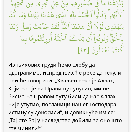
وَنَزَعۡنَا مَا فِي صُدُورِهِم مِّنۡ غِلّٖ تَجۡرِي مِن تَحۡتِهِمُ
ٱلۡأَنۡهَٰرُۖ وَقَالُواْ ٱلۡحَمۡدُ لِلَّهِ ٱلَّذِي هَدَىٰنَا لِهَٰذَا وَمَا كُنَّا
لِنَهۡتَدِيَ لَوۡلَآ أَنۡ هَدَىٰنَا ٱللَّهُۖ لَقَدۡ جَآءَتۡ رُسُلُ رَبِّنَا
بِٱلۡحَقِّۖ وَنُودُوٓاْ أَن تِلۡكُمُ ٱلۡجَنَّةُ أُورِثۡتُمُوهَا بِمَا
كُنتُمۡ تَعۡمَلُونَ [٤٣]
Из њихових груди ћемо злобу да
одстранимо; испред њих ће реке да теку, и
они ће говорити: „Хваљен нека је Аллах,
Који нас је на Прави пут упутио; ми не
бисмо на Правом путу били да нас Аллах
није упутио, посланици нашег Господара
истину су доносили“, и довикнуће им се:
„Тај сте Рај у наследство добили за оно што
сте чинили!“