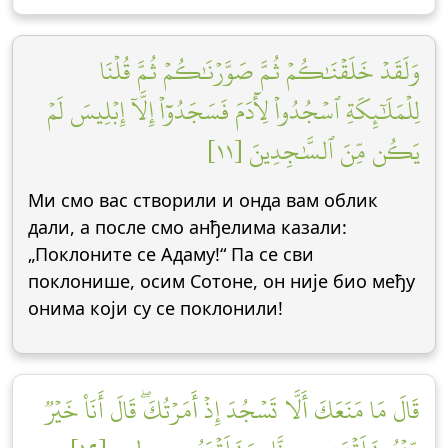
وَلَقَدۡ خَلَقۡنَٰكُمۡ ثُمَّ صَوَّرۡنَٰكُمۡ ثُمَّ قُلۡنَا
لِلۡمَلَٰٓئِكَةِ ٱسۡجُدُواْ لِأٓدَمَ فَسَجَدُوٓاْ إِلَّآ إِبۡلِيسَ لَمۡ
يَكُن مِّنَ ٱلسَّٰجِدِينَ [١١]
Ми смо вас створили и онда вам облик
дали, а после смо анђелима казали:
„Поклоните се Адаму!“ Па се сви
поклонише, осим Сотоне, он није био међу
онима који су се поклонили!
قَالَ مَا مَنَعَكَ أَلَّا تَسۡجُدَ إِذۡ أَمَرۡتُكَۖ قَالَ أَنَا۠ خَيۡرٞ