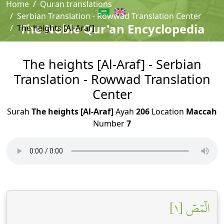
Home
Quran translations
Serbian Translation - Rowwad Translation Center
The Noble Qur'an Encyclopedia
The heights [Al-Araf]
The heights [Al-Araf] - Serbian
Translation - Rowwad Translation
Center
Surah
The heights [Al-Araf]
Ayah
206
Location
Maccah
Number
7
الٓمٓصٓ [١]