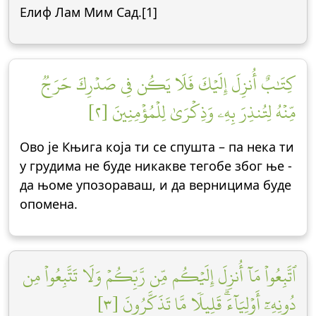
Елиф Лам Мим Сад.[1]
كِتَٰبٌ أُنزِلَ إِلَيۡكَ فَلَا يَكُن فِي صَدۡرِكَ حَرَجٞ
مِّنۡهُ لِتُنذِرَ بِهِۦ وَذِكۡرَىٰ لِلۡمُؤۡمِنِينَ [٢]
Ово је Књига која ти се спушта – па нека ти
у грудима не буде никакве тегобе због ње -
да њоме упозораваш, и да верницима буде
опомена.
ٱتَّبِعُواْ مَآ أُنزِلَ إِلَيۡكُم مِّن رَّبِّكُمۡ وَلَا تَتَّبِعُواْ مِن
دُونِهِۦٓ أَوۡلِيَآءَۗ قَلِيلٗا مَّا تَذَكَّرُونَ [٣]