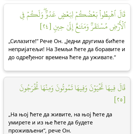
قَالَ ٱهۡبِطُواْ بَعۡضُكُمۡ لِبَعۡضٍ عَدُوّٞۖ وَلَكُمۡ فِي
ٱلۡأَرۡضِ مُسۡتَقَرّٞ وَمَتَٰعٌ إِلَىٰ حِينٖ [٢٤]
„Силазите!“ Рече Он. „Једни другима бићете
непријатељи! На Земљи ћете да боравите и
до одређеног времена ћете да уживате.“
قَالَ فِيهَا تَحۡيَوۡنَ وَفِيهَا تَمُوتُونَ وَمِنۡهَا تُخۡرَجُونَ
[٢٥]
„На њој ћете да живите, на њој ћете да
умирете и из ње ћете да будете
проживљени“, рече Он.