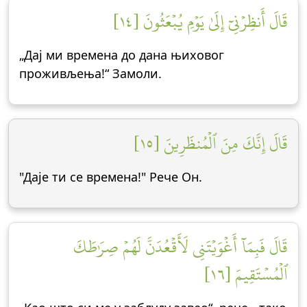
قَالَ أَنظِرۡنِيٓ إِلَىٰ يَوۡمِ يُبۡعَثُونَ [١٤]
„Дај ми времена до дана њиховог
проживљења!“ Замоли.
قَالَ إِنَّكَ مِنَ ٱلۡمُنظَرِينَ [١٥]
"Даје ти се времена!" Рече Он.
قَالَ فَبِمَآ أَغۡوَيۡتَنِي لَأَقۡعُدَنَّ لَهُمۡ صِرَٰطَكَ
ٱلۡمُسۡتَقِيمَ [١٦]