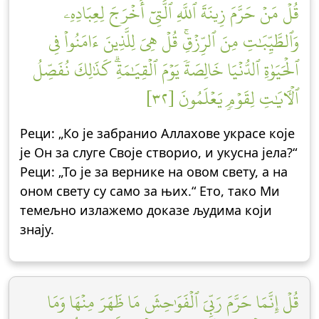
قُلۡ مَنۡ حَرَّمَ زِينَةَ ٱللَّهِ ٱلَّتِيٓ أَخۡرَجَ لِعِبَادِهِۦ
وَٱلطَّيِّبَٰتِ مِنَ ٱلرِّزۡقِۚ قُلۡ هِيَ لِلَّذِينَ ءَامَنُواْ فِي
ٱلۡحَيَوٰةِ ٱلدُّنۡيَا خَالِصَةٗ يَوۡمَ ٱلۡقِيَٰمَةِۗ كَذَٰلِكَ نُفَصِّلُ
ٱلۡأٓيَٰتِ لِقَوۡمٖ يَعۡلَمُونَ [٣٢]
Реци: „Ко је забранио Аллахове украсе које
је Он за слуге Своје створио, и укусна јела?“
Реци: „То је за вернике на овом свету, а на
оном свету су само за њих.“ Ето, тако Ми
темељно излажемо доказе људима који
знају.
قُلۡ إِنَّمَا حَرَّمَ رَبِّيَ ٱلۡفَوَٰحِشَ مَا ظَهَرَ مِنۡهَا وَمَا