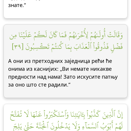
знате.“
وَقَالَتۡ أُولَىٰهُمۡ لِأُخۡرَىٰهُمۡ فَمَا كَانَ لَكُمۡ عَلَيۡنَا مِن
فَضۡلٖ فَذُوقُواْ ٱلۡعَذَابَ بِمَا كُنتُمۡ تَكۡسِبُونَ [٣٩]
А они из претходних заједница рећи ће
онима из каснијих: „Ви немате никакве
предности над нама! Зато искусите патњу
за оно што сте радили.“
إِنَّ ٱلَّذِينَ كَذَّبُواْ بِـَٔايَٰتِنَا وَٱسۡتَكۡبَرُواْ عَنۡهَا لَا تُفَتَّحُ
لَهُمۡ أَبۡوَٰبُ ٱلسَّمَآءِ وَلَا يَدۡخُلُونَ ٱلۡجَنَّةَ حَتَّىٰ يَلِجَ