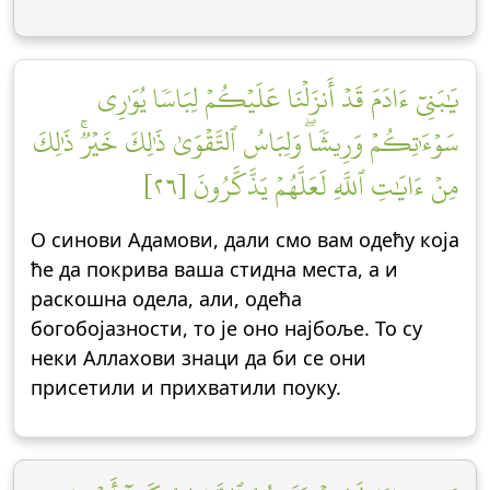
يَٰبَنِيٓ ءَادَمَ قَدۡ أَنزَلۡنَا عَلَيۡكُمۡ لِبَاسٗا يُوَٰرِي
سَوۡءَٰتِكُمۡ وَرِيشٗاۖ وَلِبَاسُ ٱلتَّقۡوَىٰ ذَٰلِكَ خَيۡرٞۚ ذَٰلِكَ
مِنۡ ءَايَٰتِ ٱللَّهِ لَعَلَّهُمۡ يَذَّكَّرُونَ [٢٦]
О синови Адамови, дали смо вам одећу која
ће да покрива ваша стидна места, а и
раскошна одела, али, одећа
богобојазности, то је оно најбоље. То су
неки Аллахови знаци да би се они
присетили и прихватили поуку.