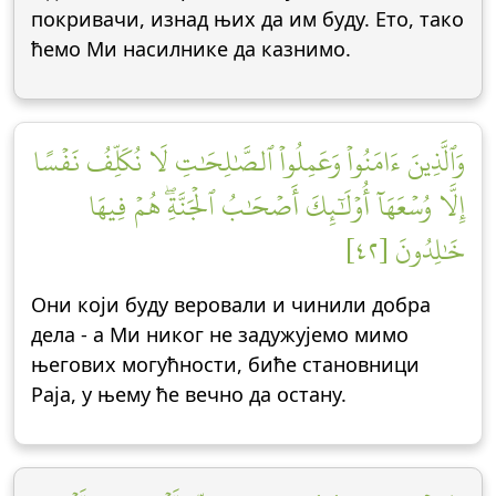
покривачи, изнад њих да им буду. Ето, тако
ћемо Ми насилнике да казнимо.
وَٱلَّذِينَ ءَامَنُواْ وَعَمِلُواْ ٱلصَّٰلِحَٰتِ لَا نُكَلِّفُ نَفۡسًا
إِلَّا وُسۡعَهَآ أُوْلَٰٓئِكَ أَصۡحَٰبُ ٱلۡجَنَّةِۖ هُمۡ فِيهَا
خَٰلِدُونَ [٤٢]
Они који буду веровали и чинили добра
дела - а Ми никог не задужујемо мимо
његових могућности, биће становници
Раја, у њему ће вечно да остану.