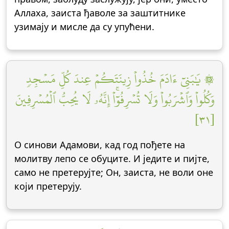
Аллаха, заиста ђаволе за заштитнике
узимају и мисле да су упућени.
۞ يَٰبَنِيٓ ءَادَمَ خُذُواْ زِينَتَكُمۡ عِندَ كُلِّ مَسۡجِدٖ
وَكُلُواْ وَٱشۡرَبُواْ وَلَا تُسۡرِفُوٓاْۚ إِنَّهُۥ لَا يُحِبُّ ٱلۡمُسۡرِفِينَ
[٣١]
О синови Адамови, кад год пођете на
молитву лепо се обуците. И једите и пијте,
само не претерујте; Он, заиста, не воли оне
који претерују.