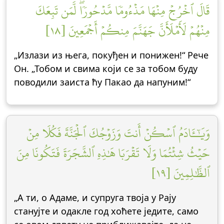
قَالَ ٱخۡرُجۡ مِنۡهَا مَذۡءُومٗا مَّدۡحُورٗاۖ لَّمَن تَبِعَكَ
مِنۡهُمۡ لَأَمۡلَأَنَّ جَهَنَّمَ مِنكُمۡ أَجۡمَعِينَ [١٨]
„Излази из њега, покуђен и понижен!“ Рече
Он. „Тобом и свима који се за тобом буду
поводили заиста ћу Пакао да напуним!“
وَيَٰٓـَٔادَمُ ٱسۡكُنۡ أَنتَ وَزَوۡجُكَ ٱلۡجَنَّةَ فَكُلَا مِنۡ
حَيۡثُ شِئۡتُمَا وَلَا تَقۡرَبَا هَٰذِهِ ٱلشَّجَرَةَ فَتَكُونَا مِنَ
ٱلظَّٰلِمِينَ [١٩]
„А ти, о Адаме, и супруга твоја у Рају
станујте и одакле год хоћете једите, само