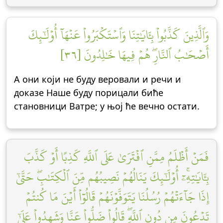
وَٱلَّذِينَ كَذَّبُواْ بِـَٔايَٰتِنَا وَٱسۡتَكۡبَرُواْ عَنۡهَآ أُوْلَٰٓئِكَ
أَصۡحَٰبُ ٱلنَّارِۖ هُمۡ فِيهَا خَٰلِدُونَ [٣٦]
А они који не буду веровали и речи и
доказе Наше буду порицали биће
становници Ватре; у њој ће вечно остати.
فَمَنۡ أَظۡلَمُ مِمَّنِ ٱفۡتَرَىٰ عَلَى ٱللَّهِ كَذِبًا أَوۡ كَذَّبَ
بِـَٔايَٰتِهِۦٓۚ أُوْلَٰٓئِكَ يَنَالُهُمۡ نَصِيبُهُم مِّنَ ٱلۡكِتَٰبِۖ حَتَّىٰٓ
إِذَا جَآءَتۡهُمۡ رُسُلُنَا يَتَوَفَّوۡنَهُمۡ قَالُوٓاْ أَيۡنَ مَا كُنتُمۡ
تَدۡعُونَ مِن دُونِ ٱللَّهِۖ قَالُواْ ضَلُّواْ عَنَّا وَشَهِدُواْ عَلَىٰٓ