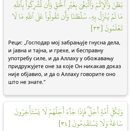
بَطَنَ وَٱلۡإِثۡمَ وَٱلۡبَغۡيَ بِغَيۡرِ ٱلۡحَقِّ وَأَن تُشۡرِكُواْ بِٱللَّهِ
مَا لَمۡ يُنَزِّلۡ بِهِۦ سُلۡطَٰنٗا وَأَن تَقُولُواْ عَلَى ٱللَّهِ مَا لَا
تَعۡلَمُونَ [٣٣]
Реци: „Господар мој забрањује гнусна дела,
и јавна и тајна, и грехе, и бесправну
употребу силе, и да Аллаху у обожавању
придружујете оне за које Он никакав доказ
није објавио, и да о Аллаху говорите оно
што не знате.“
وَلِكُلِّ أُمَّةٍ أَجَلٞۖ فَإِذَا جَآءَ أَجَلُهُمۡ لَا يَسۡتَأۡخِرُونَ
سَاعَةٗ وَلَا يَسۡتَقۡدِمُونَ [٣٤]