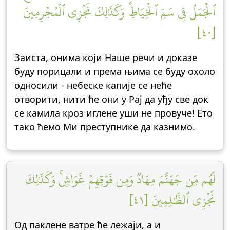
ٱلۡجَمَلُ فِي سَمِّ ٱلۡخِيَاطِۚ وَكَذَٰلِكَ نَجۡزِي ٱلۡمُجۡرِمِينَ
[٤٠]
Заиста, онима који Наше речи и доказе
буду порицали и према њима се буду охоло
односили - небеске капије се неће
отворити, нити ће они у Рај да уђу све док
се камила кроз иглене уши не провуче! Ето
тако ћемо Ми преступнике да казнимо.
لَهُم مِّن جَهَنَّمَ مِهَادٞ وَمِن فَوۡقِهِمۡ غَوَاشٖۚ وَكَذَٰلِكَ
نَجۡزِي ٱلظَّٰلِمِينَ [٤١]
Од паклене ватре ће лежаји, а и