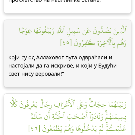
ٱلَّذِينَ يَصُدُّونَ عَن سَبِيلِ ٱللَّهِ وَيَبۡغُونَهَا عِوَجٗا
وَهُم بِٱلۡأٓخِرَةِ كَٰفِرُونَ [٤٥]
који су од Аллаховог пута одвраћали и
настојали да га искриве, и који у Будући
свет нису веровали!“
وَبَيۡنَهُمَا حِجَابٞۚ وَعَلَى ٱلۡأَعۡرَافِ رِجَالٞ يَعۡرِفُونَ كُلَّۢا
بِسِيمَىٰهُمۡۚ وَنَادَوۡاْ أَصۡحَٰبَ ٱلۡجَنَّةِ أَن سَلَٰمٌ
عَلَيۡكُمۡۚ لَمۡ يَدۡخُلُوهَا وَهُمۡ يَطۡمَعُونَ [٤٦]