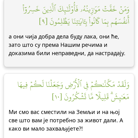
وَمَنۡ خَفَّتۡ مَوَٰزِينُهُۥ فَأُوْلَٰٓئِكَ ٱلَّذِينَ خَسِرُوٓاْ
أَنفُسَهُم بِمَا كَانُواْ بِـَٔايَٰتِنَا يَظۡلِمُونَ [٩]
а они чија добра дела буду лака, они ће,
зато што су према Нашим речима и
доказима били неправедни, да настрадају.
وَلَقَدۡ مَكَّنَّٰكُمۡ فِي ٱلۡأَرۡضِ وَجَعَلۡنَا لَكُمۡ فِيهَا
مَعَٰيِشَۗ قَلِيلٗا مَّا تَشۡكُرُونَ [١٠]
Ми смо вас сместили на Земљи и на њој
све што вам је потребно за живот дали. А
како ви мало захваљујете?!