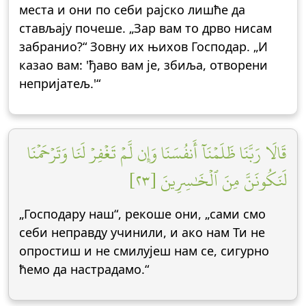
места и они по себи рајско лишће да
стављају почеше. „Зар вам то дрво нисам
забранио?“ Зовну их њихов Господар. „И
казао вам: 'ђаво вам је, збиља, отворени
непријатељ.'“
قَالَا رَبَّنَا ظَلَمۡنَآ أَنفُسَنَا وَإِن لَّمۡ تَغۡفِرۡ لَنَا وَتَرۡحَمۡنَا
لَنَكُونَنَّ مِنَ ٱلۡخَٰسِرِينَ [٢٣]
„Господару наш“, рекоше они, „сами смо
себи неправду учинили, и ако нам Ти не
опростиш и не смилујеш нам се, сигурно
ћемо да настрадамо.“