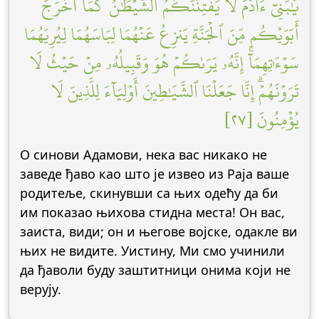
يَٰبَنِيٓ ءَادَمَ لَا يَفۡتِنَنَّكُمُ ٱلشَّيۡطَٰنُ كَمَآ أَخۡرَجَ
أَبَوَيۡكُم مِّنَ ٱلۡجَنَّةِ يَنزِعُ عَنۡهُمَا لِبَاسَهُمَا لِيُرِيَهُمَا
سَوۡءَٰتِهِمَآۚ إِنَّهُۥ يَرَىٰكُمۡ هُوَ وَقَبِيلُهُۥ مِنۡ حَيۡثُ لَا
تَرَوۡنَهُمۡۗ إِنَّا جَعَلۡنَا ٱلشَّيَٰطِينَ أَوۡلِيَآءَ لِلَّذِينَ لَا
يُؤۡمِنُونَ [٢٧]
О синови Адамови, нека вас никако не
заведе ђаво као што је извео из Раја ваше
родитеље, скинувши са њих одећу да би
им показао њихова стидна места! Он вас,
заиста, види; он и његове војске, одакле ви
њих не видите. Уистину, Ми смо учинили
да ђаволи буду заштитници онима који не
верују.