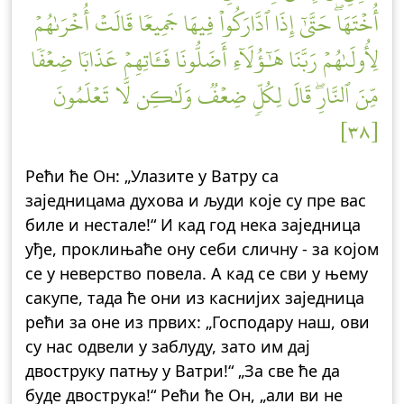
أُخۡتَهَاۖ حَتَّىٰٓ إِذَا ٱدَّارَكُواْ فِيهَا جَمِيعٗا قَالَتۡ أُخۡرَىٰهُمۡ
لِأُولَىٰهُمۡ رَبَّنَا هَٰٓؤُلَآءِ أَضَلُّونَا فَـَٔاتِهِمۡ عَذَابٗا ضِعۡفٗا
مِّنَ ٱلنَّارِۖ قَالَ لِكُلّٖ ضِعۡفٞ وَلَٰكِن لَّا تَعۡلَمُونَ
[٣٨]
Рећи ће Он: „Улазите у Ватру са
заједницама духова и људи које су пре вас
биле и нестале!“ И кад год нека заједница
уђе, проклињаће ону себи сличну - за којом
се у неверство повела. А кад се сви у њему
сакупе, тада ће они из каснијих заједница
рећи за оне из првих: „Господару наш, ови
су нас одвели у заблуду, зато им дај
двоструку патњу у Ватри!“ „За све ће да
буде двострука!“ Рећи ће Он, „али ви не