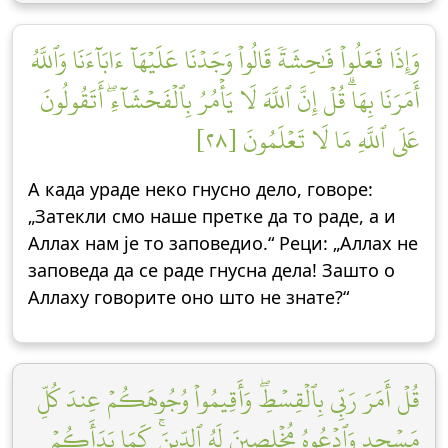
وَإِذَا فَعَلُواْ فَٰحِشَةٗ قَالُواْ وَجَدۡنَا عَلَيۡهَآ ءَابَآءَنَا وَٱللَّهُ
أَمَرَنَا بِهَاۗ قُلۡ إِنَّ ٱللَّهَ لَا يَأۡمُرُ بِٱلۡفَحۡشَآءِۖ أَتَقُولُونَ
عَلَى ٱللَّهِ مَا لَا تَعۡلَمُونَ [٢٨]
А када ураде неко гнусно дело, говоре:
„Затекли смо наше претке да то раде, а и
Аллах нам је то заповедио.“ Реци: „Аллах не
заповеда да се раде гнусна дела! Зашто о
Аллаху говорите оно што не знате?“
قُلۡ أَمَرَ رَبِّي بِٱلۡقِسۡطِۖ وَأَقِيمُواْ وُجُوهَكُمۡ عِندَ كُلِّ
مَسۡجِدٖ وَٱدۡعُوهُ مُخۡلِصِينَ لَهُ ٱلدِّينَۚ كَمَا بَدَأَكُمۡ