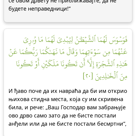
се овом дрвету не приближавајте, да не
будете неправедници!“
فَوَسۡوَسَ لَهُمَا ٱلشَّيۡطَٰنُ لِيُبۡدِيَ لَهُمَا مَا وُۥرِيَ
عَنۡهُمَا مِن سَوۡءَٰتِهِمَا وَقَالَ مَا نَهَىٰكُمَا رَبُّكُمَا عَنۡ
هَٰذِهِ ٱلشَّجَرَةِ إِلَّآ أَن تَكُونَا مَلَكَيۡنِ أَوۡ تَكُونَا
مِنَ ٱلۡخَٰلِدِينَ [٢٠]
И ђаво поче да их навраћа да би им открио
њихова стидна места, која су им скривена
била, и рече: „Ваш Господар вам забрањује
ово дрво само зато да не бисте постали
анђели или да не бисте постали бесмртни“,