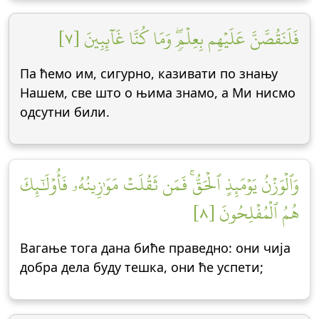
فَلَنَقُصَّنَّ عَلَيۡهِم بِعِلۡمٖۖ وَمَا كُنَّا غَآئِبِينَ [٧]
Па ћемо им, сигурно, казивати по знању
Нашем, све што о њима знамо, а Ми нисмо
одсутни били.
وَٱلۡوَزۡنُ يَوۡمَئِذٍ ٱلۡحَقُّۚ فَمَن ثَقُلَتۡ مَوَٰزِينُهُۥ فَأُوْلَٰٓئِكَ
هُمُ ٱلۡمُفۡلِحُونَ [٨]
Вагање тога дана биће праведно: они чија
добра дела буду тешка, они ће успети;