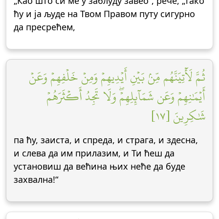
„Као што си ме у заблуду завео“, рече, „тако
ћу и ја људе на Твом Правом путу сигурно
да пресрећем,
ثُمَّ لَأٓتِيَنَّهُم مِّنۢ بَيۡنِ أَيۡدِيهِمۡ وَمِنۡ خَلۡفِهِمۡ وَعَنۡ
أَيۡمَٰنِهِمۡ وَعَن شَمَآئِلِهِمۡۖ وَلَا تَجِدُ أَكۡثَرَهُمۡ
شَٰكِرِينَ [١٧]
па ћу, заиста, и спреда, и страга, и здесна,
и слева да им прилазим, и Ти ћеш да
установиш да већина њих неће да буде
захвална!“