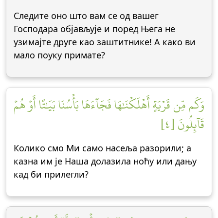
Следите оно што вам се од вашег
Господара објављује и поред Њега не
узимајте друге као заштитнике! А како ви
мало поуку примате?
وَكَم مِّن قَرۡيَةٍ أَهۡلَكۡنَٰهَا فَجَآءَهَا بَأۡسُنَا بَيَٰتًا أَوۡ هُمۡ
قَآئِلُونَ [٤]
Колико смо Ми само насеља разорили; а
казна им је Наша долазила ноћу или дању
кад би прилегли?