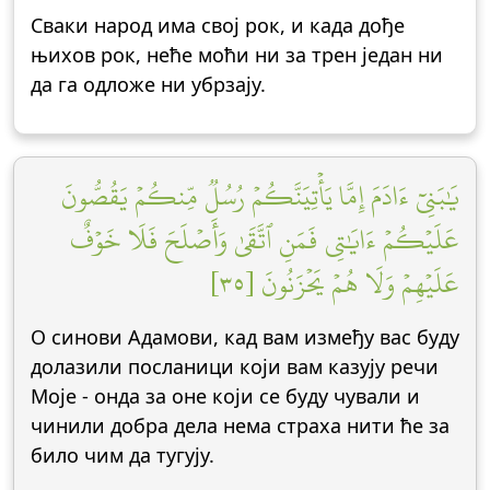
Сваки народ има свој рок, и када дође
њихов рок, неће моћи ни за трен један ни
да га одложе ни убрзају.
يَٰبَنِيٓ ءَادَمَ إِمَّا يَأۡتِيَنَّكُمۡ رُسُلٞ مِّنكُمۡ يَقُصُّونَ
عَلَيۡكُمۡ ءَايَٰتِي فَمَنِ ٱتَّقَىٰ وَأَصۡلَحَ فَلَا خَوۡفٌ
عَلَيۡهِمۡ وَلَا هُمۡ يَحۡزَنُونَ [٣٥]
О синови Адамови, кад вам између вас буду
долазили посланици који вам казују речи
Моје - онда за оне који се буду чували и
чинили добра дела нема страха нити ће за
било чим да тугују.