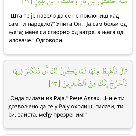
مِّنۡهُ خَلَقۡتَنِي مِن نَّارٖ وَخَلَقۡتَهُۥ مِن طِينٖ [١٢]
„Шта те је навело да се не поклониш кад
сам ти наредио?“ Упита Он. „Ја сам бољи од
њега; мене си створио од ватре, а њега од
иловаче.“ Одговори.
قَالَ فَٱهۡبِطۡ مِنۡهَا فَمَا يَكُونُ لَكَ أَن تَتَكَبَّرَ فِيهَا
فَٱخۡرُجۡ إِنَّكَ مِنَ ٱلصَّٰغِرِينَ [١٣]
„Онда силази из Раја.“ Рече Аллах. „Није ти
дозвољено да се у Рају охолиш; силази, ти
си, заиста, међу презреним!“