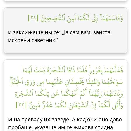
وَقَاسَمَهُمَآ إِنِّي لَكُمَا لَمِنَ ٱلنَّٰصِحِينَ [٢١]
и заклињаше им се: „Ја сам вам, заиста,
искрени саветник!“
فَدَلَّىٰهُمَا بِغُرُورٖۚ فَلَمَّا ذَاقَا ٱلشَّجَرَةَ بَدَتۡ لَهُمَا
سَوۡءَٰتُهُمَا وَطَفِقَا يَخۡصِفَانِ عَلَيۡهِمَا مِن وَرَقِ ٱلۡجَنَّةِۖ
وَنَادَىٰهُمَا رَبُّهُمَآ أَلَمۡ أَنۡهَكُمَا عَن تِلۡكُمَا ٱلشَّجَرَةِ
وَأَقُل لَّكُمَآ إِنَّ ٱلشَّيۡطَٰنَ لَكُمَا عَدُوّٞ مُّبِينٞ [٢٢]
И на превару их заведе. А кад они оно дрво
пробаше, указаше им се њихова стидна