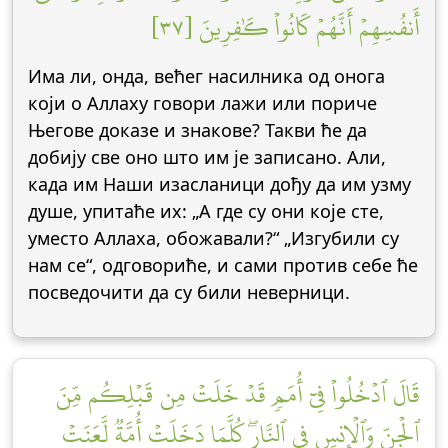
أَنفُسِهِمۡ أَنَّهُمۡ كَانُواْ كَٰفِرِينَ [٣٧]
Има ли, онда, већег насилника од онога
који о Аллаху говори лажи или пориче
Његове доказе и знакове? Такви ће да
добију све оно што им је записано. Али,
када им Наши изасланици дођу да им узму
душе, упитаће их: „А где су они које сте,
уместо Аллаха, обожавали?“ „Изгубили су
нам се“, одговориће, и сами против себе ће
посведочити да су били неверници.
قَالَ ٱدۡخُلُواْ فِيٓ أُمَمٖ قَدۡ خَلَتۡ مِن قَبۡلِكُم مِّنَ
ٱلۡجِنِّ وَٱلۡإِنسِ فِي ٱلنَّارِۖ كُلَّمَا دَخَلَتۡ أُمَّةٞ لَّعَنَتۡ