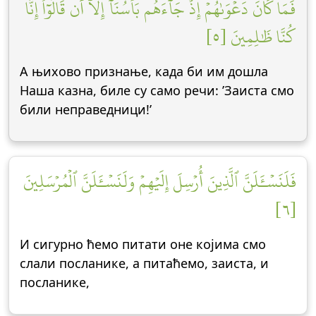
فَمَا كَانَ دَعۡوَىٰهُمۡ إِذۡ جَآءَهُم بَأۡسُنَآ إِلَّآ أَن قَالُوٓاْ إِنَّا
كُنَّا ظَٰلِمِينَ [٥]
А њихово признање, када би им дошла
Наша казна, биле су само речи: ’Заиста смо
били неправедници!’
فَلَنَسۡـَٔلَنَّ ٱلَّذِينَ أُرۡسِلَ إِلَيۡهِمۡ وَلَنَسۡـَٔلَنَّ ٱلۡمُرۡسَلِينَ
[٦]
И сигурно ћемо питати оне којима смо
слали посланике, а питаћемо, заиста, и
посланике,