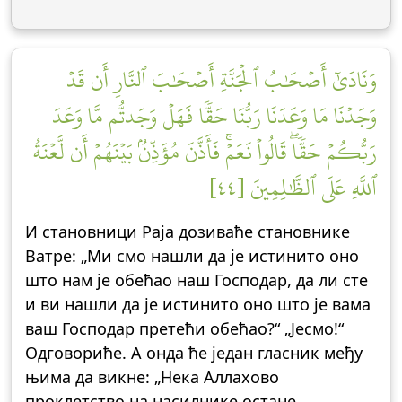
وَنَادَىٰٓ أَصۡحَٰبُ ٱلۡجَنَّةِ أَصۡحَٰبَ ٱلنَّارِ أَن قَدۡ
وَجَدۡنَا مَا وَعَدَنَا رَبُّنَا حَقّٗا فَهَلۡ وَجَدتُّم مَّا وَعَدَ
رَبُّكُمۡ حَقّٗاۖ قَالُواْ نَعَمۡۚ فَأَذَّنَ مُؤَذِّنُۢ بَيۡنَهُمۡ أَن لَّعۡنَةُ
ٱللَّهِ عَلَى ٱلظَّٰلِمِينَ [٤٤]
И становници Раја дозиваће становнике
Ватре: „Ми смо нашли да је истинито оно
што нам је обећао наш Господар, да ли сте
и ви нашли да је истинито оно што је вама
ваш Господар претећи обећао?“ „Јесмо!“
Одговориће. А онда ће један гласник међу
њима да викне: „Нека Аллахово
проклетство на насилнике остане,