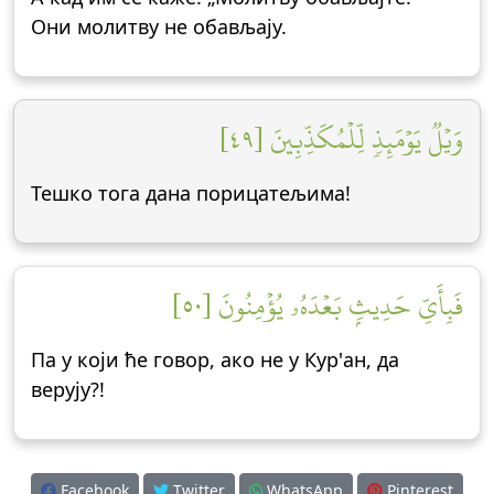
Они молитву не обављају.
وَيۡلٞ يَوۡمَئِذٖ لِّلۡمُكَذِّبِينَ [٤٩]
Тешко тога дана порицатељима!
فَبِأَيِّ حَدِيثِۭ بَعۡدَهُۥ يُؤۡمِنُونَ [٥٠]
Па у који ће говор, ако не у Кур'ан, да
верују?!
Facebook
Twitter
WhatsApp
Pinterest