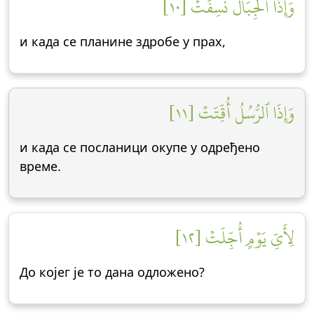
وَإِذَا ٱلۡجِبَالُ نُسِفَتۡ [١٠]
и када се планине здробе у прах,
وَإِذَا ٱلرُّسُلُ أُقِّتَتۡ [١١]
и када се посланици окупе у одређено
време.
لِأَيِّ يَوۡمٍ أُجِّلَتۡ [١٢]
До којег је то дана одложено?