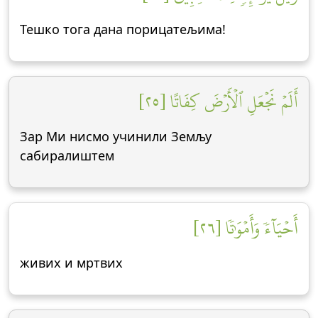
Тешко тога дана порицатељима!
أَلَمۡ نَجۡعَلِ ٱلۡأَرۡضَ كِفَاتًا [٢٥]
Зар Ми нисмо учинили Земљу
сабиралиштем
أَحۡيَآءٗ وَأَمۡوَٰتٗا [٢٦]
живих и мртвих