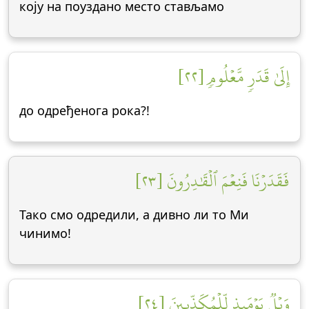
коју на поуздано место стављамо
إِلَىٰ قَدَرٖ مَّعۡلُومٖ [٢٢]
до одређенога рока?!
فَقَدَرۡنَا فَنِعۡمَ ٱلۡقَٰدِرُونَ [٢٣]
Тако смо одредили, а дивно ли то Ми
чинимо!
وَيۡلٞ يَوۡمَئِذٖ لِّلۡمُكَذِّبِينَ [٢٤]