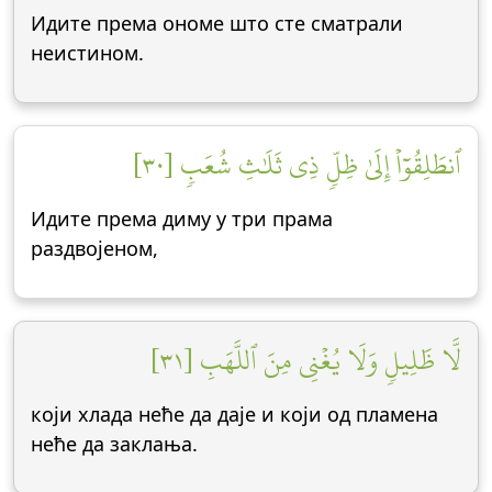
Идите према ономе што сте сматрали
неистином.
ٱنطَلِقُوٓاْ إِلَىٰ ظِلّٖ ذِي ثَلَٰثِ شُعَبٖ [٣٠]
Идите према диму у три прама
раздвојеном,
لَّا ظَلِيلٖ وَلَا يُغۡنِي مِنَ ٱللَّهَبِ [٣١]
који хлада неће да даје и који од пламена
неће да заклања.