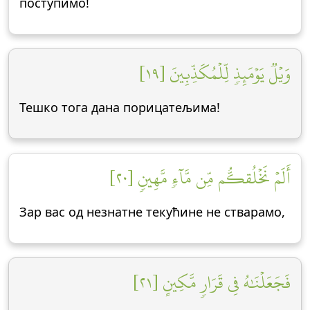
поступимо!
وَيۡلٞ يَوۡمَئِذٖ لِّلۡمُكَذِّبِينَ [١٩]
Тешко тога дана порицатељима!
أَلَمۡ نَخۡلُقكُّم مِّن مَّآءٖ مَّهِينٖ [٢٠]
Зар вас од незнатне текућине не стварамо,
فَجَعَلۡنَٰهُ فِي قَرَارٖ مَّكِينٍ [٢١]