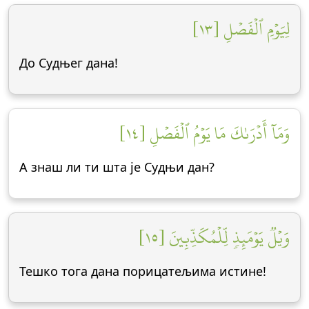
لِيَوۡمِ ٱلۡفَصۡلِ [١٣]
До Судњег дана!
وَمَآ أَدۡرَىٰكَ مَا يَوۡمُ ٱلۡفَصۡلِ [١٤]
А знаш ли ти шта је Судњи дан?
وَيۡلٞ يَوۡمَئِذٖ لِّلۡمُكَذِّبِينَ [١٥]
Тешко тога дана порицатељима истине!