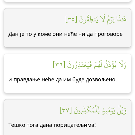
هَٰذَا يَوۡمُ لَا يَنطِقُونَ [٣٥]
Дан је то у коме они неће ни да проговоре
وَلَا يُؤۡذَنُ لَهُمۡ فَيَعۡتَذِرُونَ [٣٦]
и правдање неће да им буде дозвољено.
وَيۡلٞ يَوۡمَئِذٖ لِّلۡمُكَذِّبِينَ [٣٧]
Тешко тога дана порицатељима!