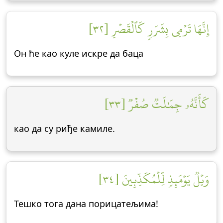
إِنَّهَا تَرۡمِي بِشَرَرٖ كَٱلۡقَصۡرِ [٣٢]
Он ће као куле искре да баца
كَأَنَّهُۥ جِمَٰلَتٞ صُفۡرٞ [٣٣]
као да су риђе камиле.
وَيۡلٞ يَوۡمَئِذٖ لِّلۡمُكَذِّبِينَ [٣٤]
Тешко тога дана порицатељима!