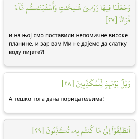
وَجَعَلۡنَا فِيهَا رَوَٰسِيَ شَٰمِخَٰتٖ وَأَسۡقَيۡنَٰكُم مَّآءٗ
فُرَاتٗا [٢٧]
и на њој смо поставили непомичне високе
планине, и зар вам Ми не дајемо да слатку
воду пијете?!
وَيۡلٞ يَوۡمَئِذٖ لِّلۡمُكَذِّبِينَ [٢٨]
А тешко тога дана порицатељима!
ٱنطَلِقُوٓاْ إِلَىٰ مَا كُنتُم بِهِۦ تُكَذِّبُونَ [٢٩]