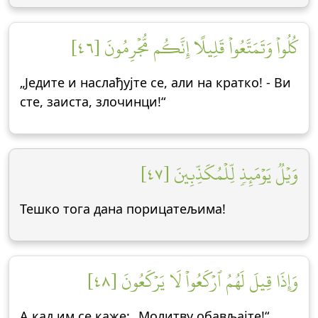
كُلُواْ وَتَمَتَّعُواْ قَلِيلًا إِنَّكُم مُّجۡرِمُونَ [٤٦]
„Једите и наслађујте се, али на кратко! - Ви
сте, заиста, злочинци!“
وَيۡلٞ يَوۡمَئِذٖ لِّلۡمُكَذِّبِينَ [٤٧]
Тешко тога дана порицатељима!
وَإِذَا قِيلَ لَهُمُ ٱرۡكَعُواْ لَا يَرۡكَعُونَ [٤٨]
А кад им се каже: „Молитву обављајте!“