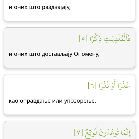
и оних што раздвајају,
فَٱلۡمُلۡقِيَٰتِ ذِكۡرًا [٥]
и оних што достављају Опомену,
عُذۡرًا أَوۡ نُذۡرًا [٦]
као оправдање или упозорење,
إِنَّمَا تُوعَدُونَ لَوَٰقِعٞ [٧]