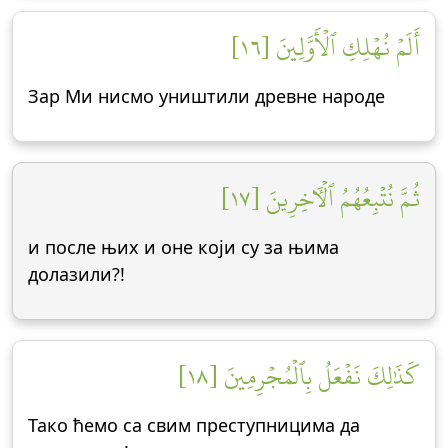
أَلَمۡ نُهۡلِكِ ٱلۡأَوَّلِينَ [١٦]
Зар Ми нисмо уништили древне народе
ثُمَّ نُتۡبِعُهُمُ ٱلۡأٓخِرِينَ [١٧]
и после њих и оне који су за њима
долазили?!
كَذَٰلِكَ نَفۡعَلُ بِٱلۡمُجۡرِمِينَ [١٨]
Тако ћемо са свим преступницима да