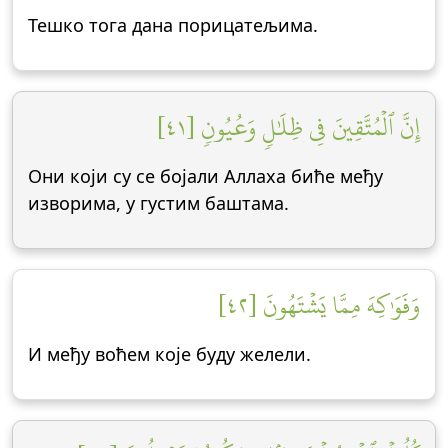
Тешко тога дана порицатељима.
إِنَّ ٱلۡمُتَّقِينَ فِي ظِلَٰلٖ وَعُيُونٖ [٤١]
Они који су се бојали Аллаха биће међу
изворима, у густим баштама.
وَفَوَٰكِهَ مِمَّا يَشۡتَهُونَ [٤٢]
И међу воћем које буду желели.