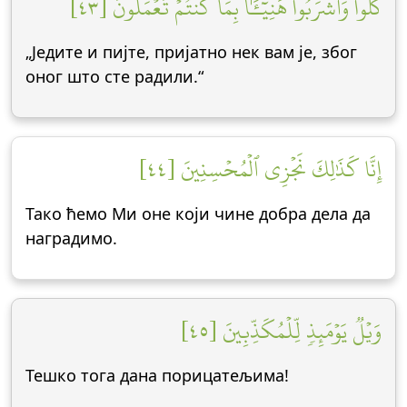
كُلُواْ وَٱشۡرَبُواْ هَنِيٓـَٔۢا بِمَا كُنتُمۡ تَعۡمَلُونَ [٤٣]
„Једите и пијте, пријатно нек вам је, због
оног што сте радили.“
إِنَّا كَذَٰلِكَ نَجۡزِي ٱلۡمُحۡسِنِينَ [٤٤]
Тако ћемо Ми оне који чине добра дела да
наградимо.
وَيۡلٞ يَوۡمَئِذٖ لِّلۡمُكَذِّبِينَ [٤٥]
Тешко тога дана порицатељима!