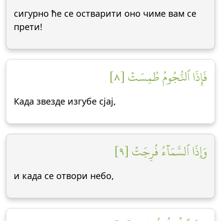
сигурно ће се остварити оно чиме вам се
прети!
فَإِذَا ٱلنُّجُومُ طُمِسَتۡ [٨]
Када звезде изгубе сјај,
وَإِذَا ٱلسَّمَآءُ فُرِجَتۡ [٩]
и када се отвори небо,