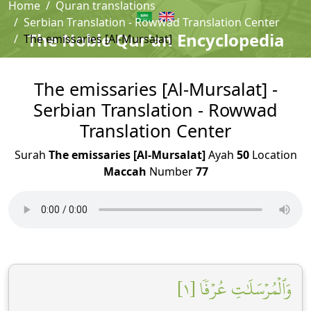
Home
Quran translations
Serbian Translation - Rowwad Translation Center
The Noble Qur'an Encyclopedia
The emissaries [Al-Mursalat]
The emissaries [Al-Mursalat] -
Serbian Translation - Rowwad
Translation Center
Surah
The emissaries [Al-Mursalat]
Ayah
50
Location
Maccah
Number
77
وَٱلۡمُرۡسَلَٰتِ عُرۡفٗا [١]