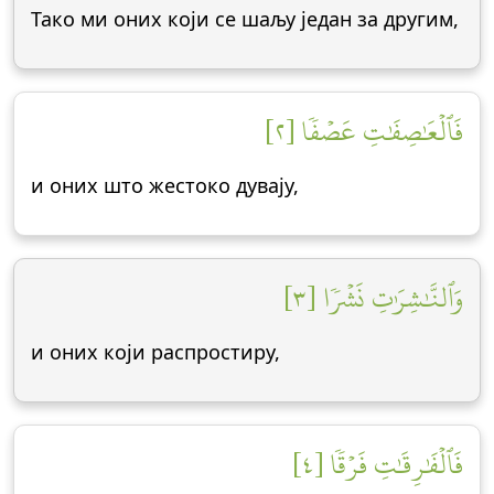
Тако ми оних који се шаљу један за другим,
فَٱلۡعَٰصِفَٰتِ عَصۡفٗا [٢]
и оних што жестоко дувају,
وَٱلنَّٰشِرَٰتِ نَشۡرٗا [٣]
и оних који распростиру,
فَٱلۡفَٰرِقَٰتِ فَرۡقٗا [٤]