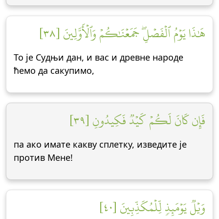
هَٰذَا يَوۡمُ ٱلۡفَصۡلِۖ جَمَعۡنَٰكُمۡ وَٱلۡأَوَّلِينَ [٣٨]
То је Судњи дан, и вас и древне народе
ћемо да сакупимо,
فَإِن كَانَ لَكُمۡ كَيۡدٞ فَكِيدُونِ [٣٩]
па ако имате какву сплетку, изведите је
против Мене!
وَيۡلٞ يَوۡمَئِذٖ لِّلۡمُكَذِّبِينَ [٤٠]