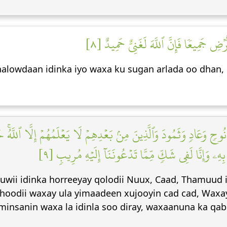
ضِ جَمِيعٗا فَإِنَّ ٱللَّهَ لَغَنِيٌّ حَمِيدٌ [٨
alowdaan idinka iyo waxa ku sugan arlada oo dhan,
حٖ وَعَادٖ وَثَمُودَ وَٱلَّذِينَ مِنۢ بَعۡدِهِمۡ لَا يَعۡلَمُهُمۡ إِلَّا ٱللَّهُۚ جَآء
ُم بِهِۦ وَإِنَّا لَفِي شَكّٖ مِّمَّا تَدۡعُونَنَآ إِلَيۡهِ مُرِيبٖ [٩
kuwii idinka horreeyay qolodii Nuux, Caad, Thamuud
shoodii waxay ula yimaadeen xujooyin cad cad, Wax
aminsanin waxa la idinla soo diray, waxaanuna ka 