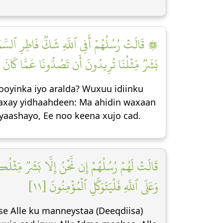
قَالَتۡ رُسُلُهُمۡ أَفِي ٱللَّهِ شَكّٞ فَاطِرِ ٱلسَّمَٰوَٰت
بَشَرٞ مِّثۡلُنَا تُرِيدُونَ أَن تَصُدُّونَا عَمَّا كَانَ يَع]
oyinka iyo aralda? Wuxuu idiinku
Waxay yidhaahdeen: Ma ahidin waxaan
yaashayo, Ee noo keena xujo cad.
قَالَتۡ لَهُمۡ رُسُلُهُمۡ إِن نَّحۡنُ إِلَّا بَشَرٞ مِّثۡلُكُ
وَعَلَى ٱللَّهِ فَلۡيَتَوَكَّلِ ٱلۡمُؤۡمِنُونَ [١١]
e Alle ku manneystaa (Deeqdiisa)