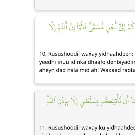
۞ ٰٓ أَجَلٖ مُّسَمّٗىۚ قَالُوٓاْ إِنۡ أَنتُمۡ إِلَّا
10. Rusushoodii waxay yidhaahdeen: 
yeedhi inuu idinka dhaafo denbiyadi
aheyn dad nala mid ah! Waxaad rabt
ٓ أَن نَّأۡتِيَكُم بِسُلۡطَٰنٍ إِلَّا بِإِذۡنِ ٱللَّهِۚ
11. Rusushoodii waxay ku yidhaahdee