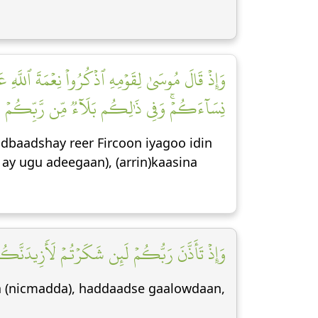
وَإِذۡ قَالَ مُوسَىٰ لِقَوۡمِهِ ٱذۡكُرُواْ نِعۡمَةَ ٱللّ
نِسَآءَكُمۡۚ وَفِي ذَٰلِكُم بَلَآءٞ مِّن رَّبِّكُمۡ ]
adbaadshay reer Fircoon iyagoo idin
ay ugu adeegaan), (arrin)kaasina
وَإِذۡ تَأَذَّنَ رَبُّكُمۡ لَئِن شَكَرۡتُمۡ لَأَزِيدَنَّك]
aa (nicmadda), haddaadse gaalowdaan,