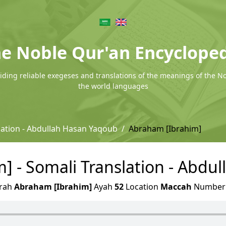
e Noble Qur'an Encyclope
ding reliable exegeses and translations of the meanings of the N
the world languages
lation - Abdullah Hasan Yaqoub
Abraham [Ibrahim]
] - Somali Translation - Abdu
rah
Abraham [Ibrahim]
Ayah
52
Location
Maccah
Numbe