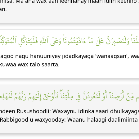
isa. Ma aha wax aan leennahay inaan idiin keenno x
an.
َنَاۚ وَلَنَصۡبِرَنَّ عَلَىٰ مَآ ءَاذَيۡتُمُونَاۚ وَعَلَى ٱللَّهِ فَلۡيَتَوَكَّلِ ٱلۡمُتَوَكِّل
 Isagoo nagu hanuuniyey jidadkayaga 'wanaagsan', w
 kuwaa wax talo saarta.
نۡ أَرۡضِنَآ أَوۡ لَتَعُودُنَّ فِي مِلَّتِنَاۖ فَأَوۡحَىٰٓ إِلَيۡهِمۡ رَبُّهُمۡ لَنُهۡ
hdeen Rusushoodii: Waxaynu idinka saari dhulkayag
Rabbigood u waxyooday: Waanu halaagi daalimiinta 