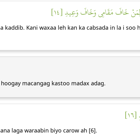
َ لِمَنۡ خَافَ مَقَامِي وَخَافَ وَعِيدِ [١٤
a kaddib. Kani waxaa leh kan ka cabsada in la i soo 
a hoogay macangag kastoo madax adag.
[١٦
ana laga waraabin biyo carow ah [6].