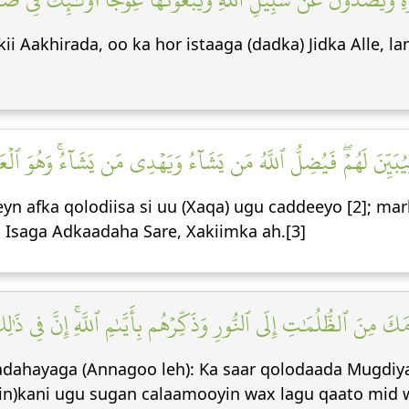
ii Aakhirada, oo ka hor istaaga (dadka) Jidka Alle, 
ِيُبَيِّنَ لَهُمۡۖ فَيُضِلُّ ٱللَّهُ مَن يَشَآءُ وَيَهۡدِي مَن يَشَآءُۚ وَهُوَ ٱلۡ
yn afka qolodiisa si uu (Xaqa) ugu caddeeyo [2]; ma
Isaga Adkaadaha Sare, Xakiimka ah.[3]
وۡمَكَ مِنَ ٱلظُّلُمَٰتِ إِلَى ٱلنُّورِ وَذَكِّرۡهُم بِأَيَّىٰمِ ٱللَّهِۚ إِنَّ فِي ذَ
adahayaga (Annagoo leh): Ka saar qolodaada Mugdiy
rin)kani ugu sugan calaamooyin wax lagu qaato mid