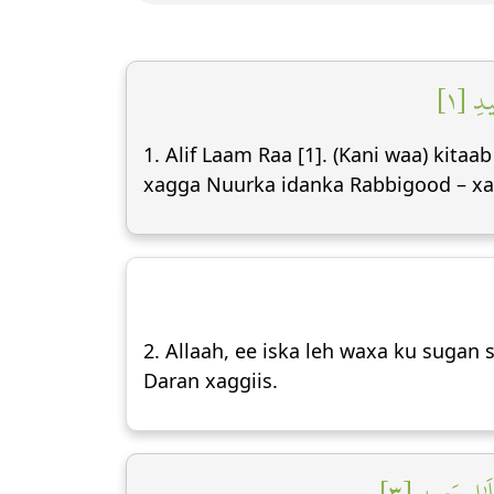
يدِ [١
1. Alif Laam Raa [1]. (Kani waa) kit
xagga Nuurka idanka Rabbigood – xa
2. Allaah, ee iska leh waxa ku suga
Daran xaggiis.
ٰلِۭ بَعِيدٖ [٣