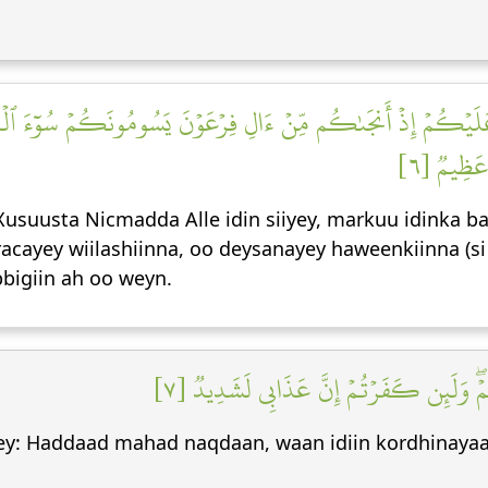
َهِ عَلَيۡكُمۡ إِذۡ أَنجَىٰكُم مِّنۡ ءَالِ فِرۡعَوۡنَ يَسُومُونَكُمۡ سُوٓءَ ٱلۡ
عَظِيمٞ [٦
 Xusuusta Nicmadda Alle idin siiyey, markuu idinka b
cayey wiilashiinna, oo deysanayey haweenkiinna (si 
bigiin ah oo weyn.
ُمۡۖ وَلَئِن كَفَرۡتُمۡ إِنَّ عَذَابِي لَشَدِيدٞ [٧
iyey: Haddaad mahad naqdaan, waan idiin kordhinay