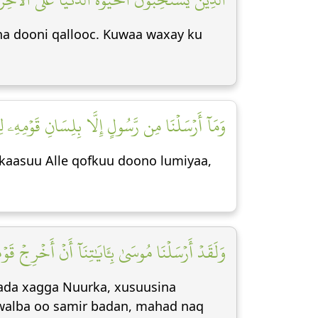
lana dooni qallooc. Kuwaa waxay ku
وَمَآ أَرۡسَلۡنَا مِن رَّسُولٍ إِلَّا بِلِسَانِ قَوۡمِهِۦ ل]
rkaasuu Alle qofkuu doono lumiyaa,
وَلَقَدۡ أَرۡسَلۡنَا مُوسَىٰ بِـَٔايَٰتِنَآ أَنۡ أَخۡرِجۡ قَ]
ada xagga Nuurka, xusuusina
 walba oo samir badan, mahad naq