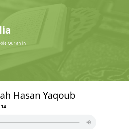
dia
oble Qur'an in
llah Hasan Yaqoub
r
14