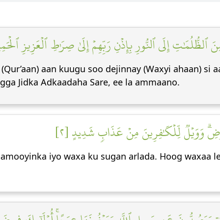
نَ ٱلظُّلُمَٰتِ إِلَى ٱلنُّورِ بِإِذۡنِ رَبِّهِمۡ إِلَىٰ صِرَٰطِ ٱلۡعَزِيزِ ٱلۡحَمِ
aab (Qur’aan) aan kuugu soo dejinnay (Waxyi ahaan) s
gga Jidka Adkaadaha Sare, ee la ammaano.
أَرۡضِۗ وَوَيۡلٞ لِّلۡكَٰفِرِينَ مِنۡ عَذَابٖ شَدِيدٍ [٢
n samooyinka iyo waxa ku sugan arlada. Hoog waxaa 
خِرَةِ وَيَصُدُّونَ عَن سَبِيلِ ٱللَّهِ وَيَبۡغُونَهَا عِوَجًاۚ أُوْلَٰٓئِكَ فِي ضَلَ