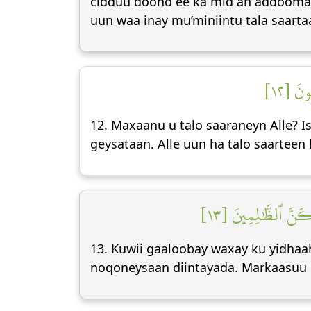
cidduu doono ee ka mid ah addoomahi
uun waa inay mu’miniintu tala saarta
ُونَ [١٢
12. Maxaanu u talo saaraneyn Alle?
geysataan. Alle uun ha talo saarteen
لِكَنَّ ٱلظَّٰلِمِينَ [١٣
13. Kuwii gaaloobay waxay ku yidhaa
noqoneysaan diintayada. Markaasuu 