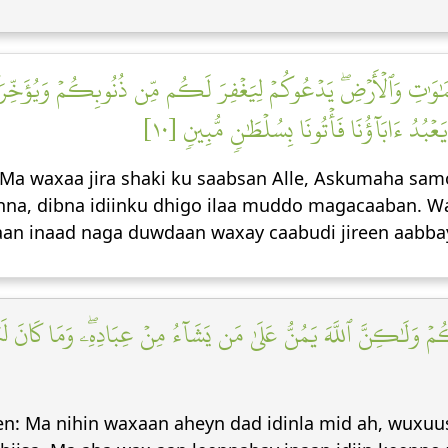
ِ وَٱلۡأَرۡضِۖ يَدۡعُوكُمۡ لِيَغۡفِرَ لَكُم مِّن ذُنُوبِكُمۡ وَيُؤَخِّرَكُمۡ إِلَى
ۡبُدُ ءَابَآؤُنَا فَأۡتُونَا بِسُلۡطَٰنٖ مُّبِينٖ [١٠
Ma waxaa jira shaki ku saabsan Alle, Askumaha samo
inna, dibna idiinku dhigo ilaa muddo magacaaban. 
aan inaad naga duwdaan waxay caabudi jireen aabba
مۡ وَلَٰكِنَّ ٱللَّهَ يَمُنُّ عَلَىٰ مَن يَشَآءُ مِنۡ عِبَادِهِۦۖ وَمَا كَانَ لَنَا
n: Ma nihin waxaan aheyn dad idinla mid ah, wuxuus