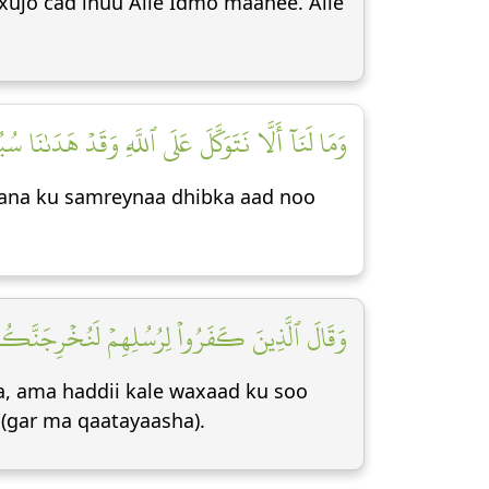
ujo cad inuu Alle Idmo maahee. Alle
وَمَا لَنَآ أَلَّا نَتَوَكَّلَ عَلَى ٱللَّهِ وَقَدۡ هَدَىٰنَا سُبُل]
aana ku samreynaa dhibka aad noo
وَقَالَ ٱلَّذِينَ كَفَرُواْ لِرُسُلِهِمۡ لَنُخۡرِجَنَّكُم مِّ]
a, ama haddii kale waxaad ku soo
(gar ma qaatayaasha).