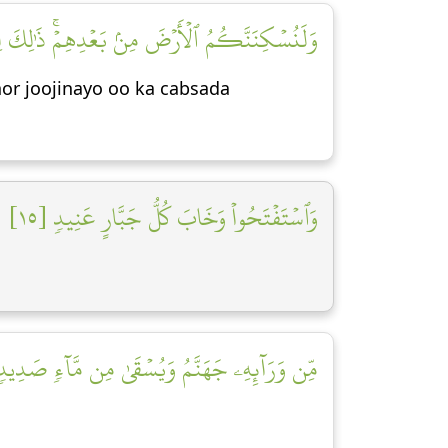
وَلَنُسۡكِنَنَّكُمُ ٱلۡأَرۡضَ مِنۢ بَعۡدِهِمۡۚ ذَٰلِك]
hor joojinayo oo ka cabsada
وَٱسۡتَفۡتَحُواْ وَخَابَ كُلُّ جَبَّارٍ عَنِيدٖ [١٥]
مِّن وَرَآئِهِۦ جَهَنَّمُ وَيُسۡقَىٰ مِن مَّآءٖ صَدِيدٖ ]