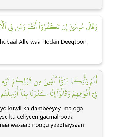
وَقَالَ مُوسَىٰٓ إِن تَكۡفُرُوٓاْ أَنتُمۡ وَمَن فِي ٱلۡأَرۡ]
 hubaal Alle waa Hodan Deeqtoon,
أَلَمۡ يَأۡتِكُمۡ نَبَؤُاْ ٱلَّذِينَ مِن قَبۡلِكُمۡ قَوۡمِ نُو
فِيٓ أَفۡوَٰهِهِمۡ وَقَالُوٓاْ إِنَّا كَفَرۡنَا بِمَآ أُرۡسِلۡت]
 iyo kuwii ka dambeeyey, ma oga
ayse ku celiyeen gacmahooda
qabnaa waxaad noogu yeedhaysaan