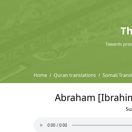
Th
Towards provi
Home
Quran translations
Somali Trans
Abraham [Ibrahim
Su