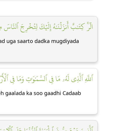
الٓرۚ كِتَٰبٌ أَنزَلۡنَٰهُ إِلَيۡكَ لِتُخۡرِجَ ٱلنَّاسَ مِ]
i aad uga saarto dadka mugdiyada
ٱللَّهِ ٱلَّذِي لَهُۥ مَا فِي ٱلسَّمَٰوَٰتِ وَمَا فِي ٱلۡ]
leh gaalada ka soo gaadhi Cadaab
ٱلَّذِينَ يَسۡتَحِبُّونَ ٱلۡحَيَوٰةَ ٱلدُّنۡيَا عَلَى ٱلۡأٓ]