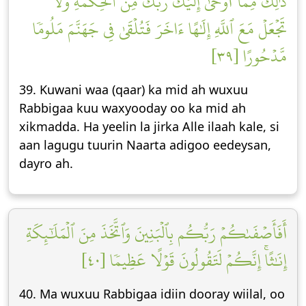
ذَٰلِكَ مِمَّآ أَوۡحَىٰٓ إِلَيۡكَ رَبُّكَ مِنَ ٱلۡحِكۡمَةِۗ وَلَا
تَجۡعَلۡ مَعَ ٱللَّهِ إِلَٰهًا ءَاخَرَ فَتُلۡقَىٰ فِي جَهَنَّمَ مَلُومٗا
مَّدۡحُورًا [٣٩]
39. Kuwani waa (qaar) ka mid ah wuxuu
Rabbigaa kuu waxyooday oo ka mid ah
xikmadda. Ha yeelin la jirka Alle ilaah kale, si
aan lagugu tuurin Naarta adigoo eedeysan,
dayro ah.
أَفَأَصۡفَىٰكُمۡ رَبُّكُم بِٱلۡبَنِينَ وَٱتَّخَذَ مِنَ ٱلۡمَلَٰٓئِكَةِ
إِنَٰثًاۚ إِنَّكُمۡ لَتَقُولُونَ قَوۡلًا عَظِيمٗا [٤٠]
40. Ma wuxuu Rabbigaa idiin dooray wiilal, oo