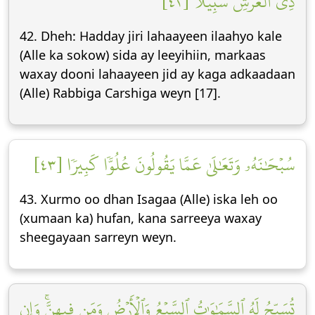
ذِي ٱلۡعَرۡشِ سَبِيلٗا [٤٢]
42. Dheh: Hadday jiri lahaayeen ilaahyo kale
(Alle ka sokow) sida ay leeyihiin, markaas
waxay dooni lahaayeen jid ay kaga adkaadaan
(Alle) Rabbiga Carshiga weyn [17].
سُبۡحَٰنَهُۥ وَتَعَٰلَىٰ عَمَّا يَقُولُونَ عُلُوّٗا كَبِيرٗا [٤٣]
43. Xurmo oo dhan Isagaa (Alle) iska leh oo
(xumaan ka) hufan, kana sarreeya waxay
sheegayaan sarreyn weyn.
تُسَبِّحُ لَهُ ٱلسَّمَٰوَٰتُ ٱلسَّبۡعُ وَٱلۡأَرۡضُ وَمَن فِيهِنَّۚ وَإِن