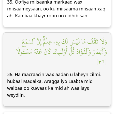
35. Oofiya miisaanka markaad wax
miisaameysaan, oo ku miisaama miisaan xaq
ah. Kan baa khayr roon oo cidhib san.
وَلَا تَقۡفُ مَا لَيۡسَ لَكَ بِهِۦ عِلۡمٌۚ إِنَّ ٱلسَّمۡعَ
وَٱلۡبَصَرَ وَٱلۡفُؤَادَ كُلُّ أُوْلَٰٓئِكَ كَانَ عَنۡهُ مَسۡـُٔولٗا
[٣٦]
36. Ha raacraacin wax aadan u laheyn cilmi.
hubaal Maqalka, Aragga iyo Laabta mid
walbaa oo kuwaas ka mid ah waa lays
weydiin.