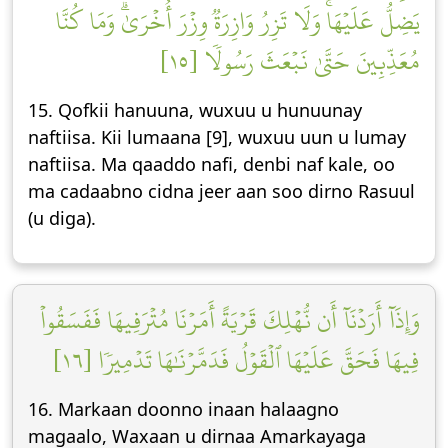
يَضِلُّ عَلَيۡهَاۚ وَلَا تَزِرُ وَازِرَةٞ وِزۡرَ أُخۡرَىٰۗ وَمَا كُنَّا
مُعَذِّبِينَ حَتَّىٰ نَبۡعَثَ رَسُولٗا [١٥]
15. Qofkii hanuuna, wuxuu u hunuunay
naftiisa. Kii lumaana [9], wuxuu uun u lumay
naftiisa. Ma qaaddo nafi, denbi naf kale, oo
ma cadaabno cidna jeer aan soo dirno Rasuul
(u diga).
وَإِذَآ أَرَدۡنَآ أَن نُّهۡلِكَ قَرۡيَةً أَمَرۡنَا مُتۡرَفِيهَا فَفَسَقُواْ
فِيهَا فَحَقَّ عَلَيۡهَا ٱلۡقَوۡلُ فَدَمَّرۡنَٰهَا تَدۡمِيرٗا [١٦]
16. Markaan doonno inaan halaagno
magaalo, Waxaan u dirnaa Amarkayaga