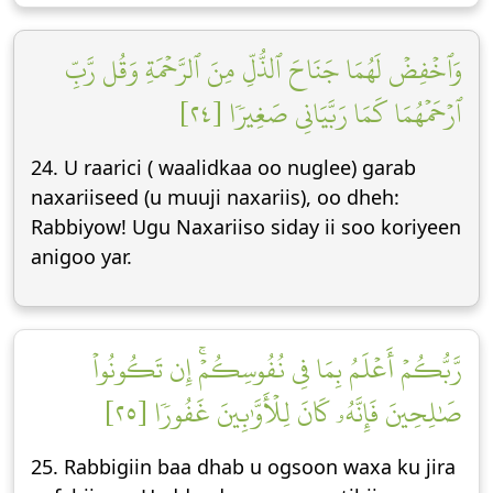
وَٱخۡفِضۡ لَهُمَا جَنَاحَ ٱلذُّلِّ مِنَ ٱلرَّحۡمَةِ وَقُل رَّبِّ
ٱرۡحَمۡهُمَا كَمَا رَبَّيَانِي صَغِيرٗا [٢٤]
24. U raarici ( waalidkaa oo nuglee) garab
naxariiseed (u muuji naxariis), oo dheh:
Rabbiyow! Ugu Naxariiso siday ii soo koriyeen
anigoo yar.
رَّبُّكُمۡ أَعۡلَمُ بِمَا فِي نُفُوسِكُمۡۚ إِن تَكُونُواْ
صَٰلِحِينَ فَإِنَّهُۥ كَانَ لِلۡأَوَّٰبِينَ غَفُورٗا [٢٥]
25. Rabbigiin baa dhab u ogsoon waxa ku jira