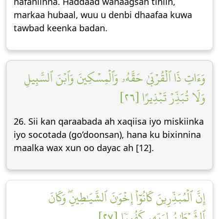
nafahiinna. Haddaad wanaagsan tihiin,
markaa hubaal, wuu u denbi dhaafaa kuwa
tawbad keenka badan.
وَءَاتِ ذَا ٱلۡقُرۡبَىٰ حَقَّهُۥ وَٱلۡمِسۡكِينَ وَٱبۡنَ ٱلسَّبِيلِ
وَلَا تُبَذِّرۡ تَبۡذِيرًا [٢٦]
26. Sii kan qaraabada ah xaqiisa iyo miskiinka
iyo socotada (go’doonsan), hana ku bixinnina
maalka wax xun oo dayac ah [12].
إِنَّ ٱلۡمُبَذِّرِينَ كَانُوٓاْ إِخۡوَٰنَ ٱلشَّيَٰطِينِۖ وَكَانَ
ٱلشَّيۡطَٰنُ لِرَبِّهِۦ كَفُورٗا [٢٧]