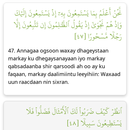
نَّحۡنُ أَعۡلَمُ بِمَا يَسۡتَمِعُونَ بِهِۦٓ إِذۡ يَسۡتَمِعُونَ إِلَيۡكَ
وَإِذۡ هُمۡ نَجۡوَىٰٓ إِذۡ يَقُولُ ٱلظَّٰلِمُونَ إِن تَتَّبِعُونَ إِلَّا
رَجُلٗا مَّسۡحُورًا [٤٧]
47. Annagaa ogsoon waxay dhageystaan
markay ku dhegaysanayaan iyo markay
qabsadaanba shir qarsoodi ah oo ay ku
faqaan, markay daalimiintu leeyihiin: Waxaad
uun raacdaan nin sixran.
ٱنظُرۡ كَيۡفَ ضَرَبُواْ لَكَ ٱلۡأَمۡثَالَ فَضَلُّواْ فَلَا
يَسۡتَطِيعُونَ سَبِيلٗا [٤٨]