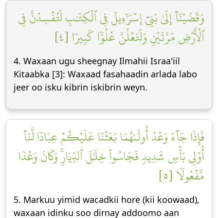
وَقَضَيۡنَآ إِلَىٰ بَنِيٓ إِسۡرَٰٓءِيلَ فِي ٱلۡكِتَٰبِ لَتُفۡسِدُنَّ فِي
ٱلۡأَرۡضِ مَرَّتَيۡنِ وَلَتَعۡلُنَّ عُلُوّٗا كَبِيرٗا [٤]
4. Waxaan ugu sheegnay Ilmahii Israa'iil
Kitaabka [3]: Waxaad fasahaadin arlada labo
jeer oo isku kibrin iskibrin weyn.
فَإِذَا جَآءَ وَعۡدُ أُولَىٰهُمَا بَعَثۡنَا عَلَيۡكُمۡ عِبَادٗا لَّنَآ
أُوْلِي بَأۡسٖ شَدِيدٖ فَجَاسُواْ خِلَٰلَ ٱلدِّيَارِۚ وَكَانَ وَعۡدٗا
مَّفۡعُولٗا [٥]
5. Markuu yimid wacadkii hore (kii koowaad),
waxaan idinku soo dirnay addoomo aan