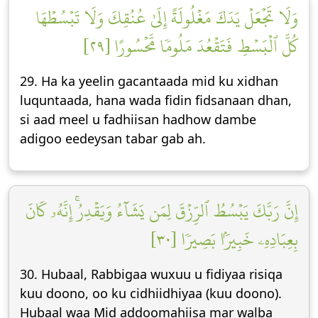
وَلَا تَجۡعَلۡ يَدَكَ مَغۡلُولَةً إِلَىٰ عُنُقِكَ وَلَا تَبۡسُطۡهَا
كُلَّ ٱلۡبَسۡطِ فَتَقۡعُدَ مَلُومٗا مَّحۡسُورًا [٢٩]
29. Ha ka yeelin gacantaada mid ku xidhan
luquntaada, hana wada fidin fidsanaan dhan,
si aad meel u fadhiisan hadhow dambe
adigoo eedeysan tabar gab ah.
إِنَّ رَبَّكَ يَبۡسُطُ ٱلرِّزۡقَ لِمَن يَشَآءُ وَيَقۡدِرُۚ إِنَّهُۥ كَانَ
بِعِبَادِهِۦ خَبِيرَۢا بَصِيرٗا [٣٠]
30. Hubaal, Rabbigaa wuxuu u fidiyaa risiqa
kuu doono, oo ku cidhiidhiyaa (kuu doono).
Hubaal waa Mid addoomahiisa mar walba