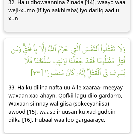
32. Ha u dhowaannina Zinada [14], waayo waa
weji-xumo (if iyo aakhiraba) iyo dariiq aad u
xun.
وَلَا تَقۡتُلُواْ ٱلنَّفۡسَ ٱلَّتِي حَرَّمَ ٱللَّهُ إِلَّا بِٱلۡحَقِّۗ وَمَن
قُتِلَ مَظۡلُومٗا فَقَدۡ جَعَلۡنَا لِوَلِيِّهِۦ سُلۡطَٰنٗا فَلَا
يُسۡرِف فِّي ٱلۡقَتۡلِۖ إِنَّهُۥ كَانَ مَنصُورٗا [٣٣]
33. Ha ku dilina nafta uu Alle xaaraa- meeyay
waxaan xaq ahayn. Qofkii lagu dilo gardarro,
Waxaan siinnay waligiisa (sokeeyahiisa)
awood [15]. waase inuusan ku xad-gudbin
dilka [16]. Hubaal waa loo gargaaraye.