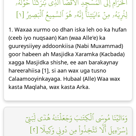
ٱلۡحَرَامِ إِلَى ٱلۡمَسۡجِدِ ٱلۡأَقۡصَا ٱلَّذِي بَٰرَكۡنَا حَوۡلَهُۥ
لِنُرِيَهُۥ مِنۡ ءَايَٰتِنَآۚ إِنَّهُۥ هُوَ ٱلسَّمِيعُ ٱلۡبَصِيرُ [١]
1. Waxaa xurmo oo dhan iska leh oo ka hufan
(ceeb iyo nuqsaan) Kan (waa Alle'e) ka
guureysiiyey addoonkiisa (Nabi Muxammad)
goor habeen ah Masjidka Xaramka (Kacbada)
xagga Masjidka shishe, ee aan barakaynay
hareerahiisa [1], si aan wax uga tusno
Calaamooyinkayaga. Hubaal (Alle) Waa wax
kasta Maqlaha, wax kasta Arka.
وَءَاتَيۡنَا مُوسَى ٱلۡكِتَٰبَ وَجَعَلۡنَٰهُ هُدٗى لِّبَنِيٓ
إِسۡرَٰٓءِيلَ أَلَّا تَتَّخِذُواْ مِن دُونِي وَكِيلٗا [٢]