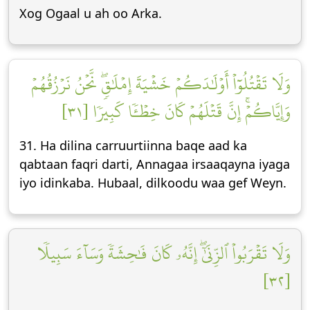
Xog Ogaal u ah oo Arka.
وَلَا تَقۡتُلُوٓاْ أَوۡلَٰدَكُمۡ خَشۡيَةَ إِمۡلَٰقٖۖ نَّحۡنُ نَرۡزُقُهُمۡ
وَإِيَّاكُمۡۚ إِنَّ قَتۡلَهُمۡ كَانَ خِطۡـٔٗا كَبِيرٗا [٣١]
31. Ha dilina carruurtiinna baqe aad ka
qabtaan faqri darti, Annagaa irsaaqayna iyaga
iyo idinkaba. Hubaal, dilkoodu waa gef Weyn.
وَلَا تَقۡرَبُواْ ٱلزِّنَىٰٓۖ إِنَّهُۥ كَانَ فَٰحِشَةٗ وَسَآءَ سَبِيلٗا
[٣٢]