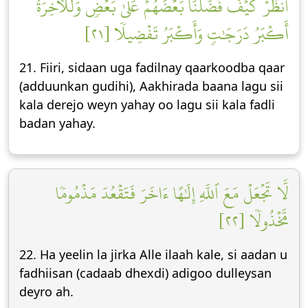
ٱنظُرۡ كَيۡفَ فَضَّلۡنَا بَعۡضَهُمۡ عَلَىٰ بَعۡضٖۚ وَلَلۡأٓخِرَةُ
أَكۡبَرُ دَرَجَٰتٖ وَأَكۡبَرُ تَفۡضِيلٗا [٢١]
21. Fiiri, sidaan uga fadilnay qaarkoodba qaar
(adduunkan gudihi), Aakhirada baana lagu sii
kala derejo weyn yahay oo lagu sii kala fadli
badan yahay.
لَّا تَجۡعَلۡ مَعَ ٱللَّهِ إِلَٰهًا ءَاخَرَ فَتَقۡعُدَ مَذۡمُومٗا
مَّخۡذُولٗا [٢٢]
22. Ha yeelin la jirka Alle ilaah kale, si aadan u
fadhiisan (cadaab dhexdi) adigoo dulleysan
deyro ah.