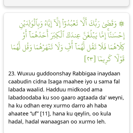
۞ وَقَضَىٰ رَبُّكَ أَلَّا تَعۡبُدُوٓاْ إِلَّآ إِيَّاهُ وَبِٱلۡوَٰلِدَيۡنِ
إِحۡسَٰنًاۚ إِمَّا يَبۡلُغَنَّ عِندَكَ ٱلۡكِبَرَ أَحَدُهُمَآ أَوۡ
كِلَاهُمَا فَلَا تَقُل لَّهُمَآ أُفّٖ وَلَا تَنۡهَرۡهُمَا وَقُل لَّهُمَا
قَوۡلٗا كَرِيمٗا [٢٣]
23. Wuxuu guddoonshay Rabbigaa inaydaan
caabudin cidna Isaga maahee iyo u sama fal
labada waalid. Hadduu midkood ama
labadoodaba ku soo gaaro agtaada da' weyni,
ha ku odhan erey xurmo darro ah haba
ahaatee “uf” [11], hana ku qeylin, oo kula
hadal, hadal wanaagsan oo xurmo leh.