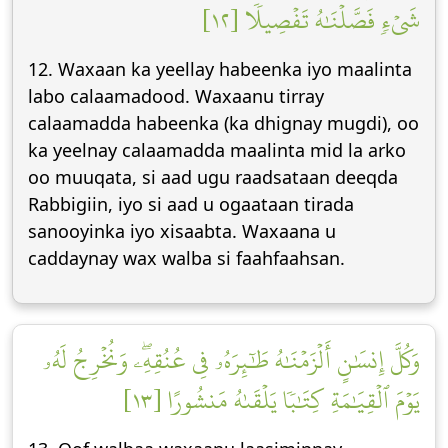
شَيۡءٖ فَصَّلۡنَٰهُ تَفۡصِيلٗا [١٢]
12. Waxaan ka yeellay habeenka iyo maalinta
labo calaamadood. Waxaanu tirray
calaamadda habeenka (ka dhignay mugdi), oo
ka yeelnay calaamadda maalinta mid la arko
oo muuqata, si aad ugu raadsataan deeqda
Rabbigiin, iyo si aad u ogaataan tirada
sanooyinka iyo xisaabta. Waxaana u
caddaynay wax walba si faahfaahsan.
وَكُلَّ إِنسَٰنٍ أَلۡزَمۡنَٰهُ طَٰٓئِرَهُۥ فِي عُنُقِهِۦۖ وَنُخۡرِجُ لَهُۥ
يَوۡمَ ٱلۡقِيَٰمَةِ كِتَٰبٗا يَلۡقَىٰهُ مَنشُورًا [١٣]