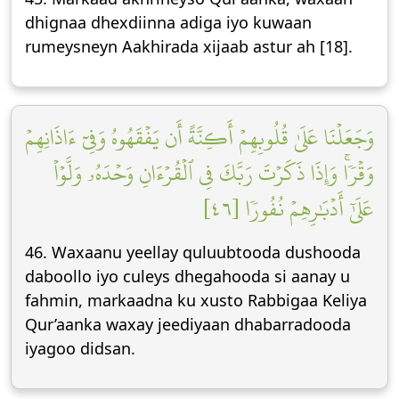
dhignaa dhexdiinna adiga iyo kuwaan
rumeysneyn Aakhirada xijaab astur ah [18].
وَجَعَلۡنَا عَلَىٰ قُلُوبِهِمۡ أَكِنَّةً أَن يَفۡقَهُوهُ وَفِيٓ ءَاذَانِهِمۡ
وَقۡرٗاۚ وَإِذَا ذَكَرۡتَ رَبَّكَ فِي ٱلۡقُرۡءَانِ وَحۡدَهُۥ وَلَّوۡاْ
عَلَىٰٓ أَدۡبَٰرِهِمۡ نُفُورٗا [٤٦]
46. Waxaanu yeellay quluubtooda dushooda
daboollo iyo culeys dhegahooda si aanay u
fahmin, markaadna ku xusto Rabbigaa Keliya
Qur’aanka waxay jeediyaan dhabarradooda
iyagoo didsan.