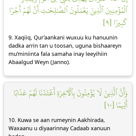
ٱلۡمُؤۡمِنِينَ ٱلَّذِينَ يَعۡمَلُونَ ٱلصَّٰلِحَٰتِ أَنَّ لَهُمۡ أَجۡرٗا
كَبِيرٗا [٩]
9. Xaqiiq, Qur’aankani wuxuu ku hanuunin
dadka arrin tan u toosan, uguna bishaareyn
mu’miniinta fala samaha inay leeyihiin
Abaalgud Weyn (Janno).
وَأَنَّ ٱلَّذِينَ لَا يُؤۡمِنُونَ بِٱلۡأٓخِرَةِ أَعۡتَدۡنَا لَهُمۡ عَذَابًا
أَلِيمٗا [١٠]
10. Kuwa se aan rumeynin Aakhirada,
Waxaanu u diyaarinnay Cadaab xanuun