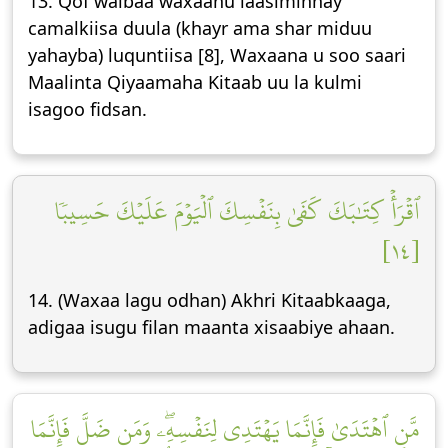
13. Qof walbaa waxaanu laasiminnay
camalkiisa duula (khayr ama shar miduu
yahayba) luquntiisa [8], Waxaana u soo saari
Maalinta Qiyaamaha Kitaab uu la kulmi
isagoo fidsan.
ٱقۡرَأۡ كِتَٰبَكَ كَفَىٰ بِنَفۡسِكَ ٱلۡيَوۡمَ عَلَيۡكَ حَسِيبٗا
[١٤]
14. (Waxaa lagu odhan) Akhri Kitaabkaaga,
adigaa isugu filan maanta xisaabiye ahaan.
مَّنِ ٱهۡتَدَىٰ فَإِنَّمَا يَهۡتَدِي لِنَفۡسِهِۦۖ وَمَن ضَلَّ فَإِنَّمَا