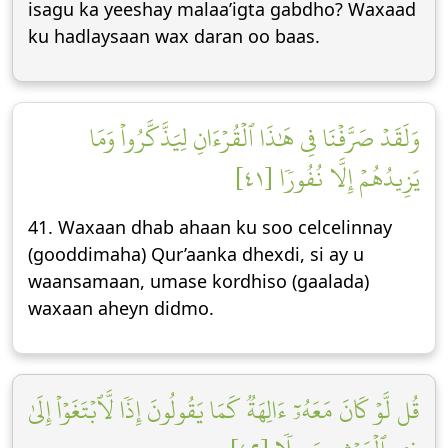
isagu ka yeeshay malaa’igta gabdho? Waxaad
ku hadlaysaan wax daran oo baas.
وَلَقَدۡ صَرَّفۡنَا فِي هَٰذَا ٱلۡقُرۡءَانِ لِيَذَّكَّرُواْ وَمَا
يَزِيدُهُمۡ إِلَّا نُفُورٗا [٤١]
41. Waxaan dhab ahaan ku soo celcelinnay
(gooddimaha) Qur’aanka dhexdi, si ay u
waansamaan, umase kordhiso (gaalada)
waxaan aheyn didmo.
قُل لَّوۡ كَانَ مَعَهُۥٓ ءَالِهَةٞ كَمَا يَقُولُونَ إِذٗا لَّٱبۡتَغَوۡاْ إِلَىٰ