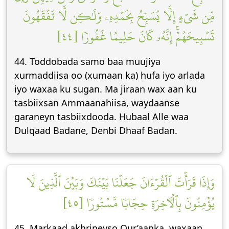
مِّن شَيۡءٍ إِلَّا يُسَبِّحُ بِحَمۡدِهِۦ وَلَٰكِن لَّا تَفۡقَهُونَ
تَسۡبِيحَهُمۡۚ إِنَّهُۥ كَانَ حَلِيمًا غَفُورٗا [٤٤]
44. Toddobada samo baa muujiya
xurmaddiisa oo (xumaan ka) hufa iyo arlada
iyo waxaa ku sugan. Ma jiraan wax aan ku
tasbiixsan Ammaanahiisa, waydaanse
garaneyn tasbiixdooda. Hubaal Alle waa
Dulqaad Badane, Denbi Dhaaf Badan.
وَإِذَا قَرَأۡتَ ٱلۡقُرۡءَانَ جَعَلۡنَا بَيۡنَكَ وَبَيۡنَ ٱلَّذِينَ لَا
يُؤۡمِنُونَ بِٱلۡأٓخِرَةِ حِجَابٗا مَّسۡتُورٗا [٤٥]
45. Markaad akhrineyso Qur’aanka, waxaan