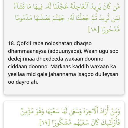
مَّن كَانَ يُرِيدُ ٱلۡعَاجِلَةَ عَجَّلۡنَا لَهُۥ فِيهَا مَا نَشَآءُ
لِمَن نُّرِيدُ ثُمَّ جَعَلۡنَا لَهُۥ جَهَنَّمَ يَصۡلَىٰهَا مَذۡمُومٗا
مَّدۡحُورٗا [١٨]
18. Qofkii raba noloshatan dhaqso
dhammaaneysa (adduunyada), Waan ugu soo
dedejinnaa dhexdeeda waxaan doonno
ciddaan doonno. Markaas kaddib waxaan ka
yeellaa mid gala Jahannama isagoo dulleysan
oo dayro ah.
وَمَنۡ أَرَادَ ٱلۡأٓخِرَةَ وَسَعَىٰ لَهَا سَعۡيَهَا وَهُوَ مُؤۡمِنٞ
فَأُوْلَٰٓئِكَ كَانَ سَعۡيُهُم مَّشۡكُورٗا [١٩]