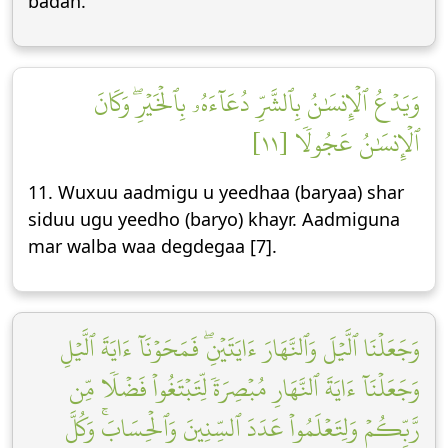
badan.
وَيَدۡعُ ٱلۡإِنسَٰنُ بِٱلشَّرِّ دُعَآءَهُۥ بِٱلۡخَيۡرِۖ وَكَانَ
ٱلۡإِنسَٰنُ عَجُولٗا [١١]
11. Wuxuu aadmigu u yeedhaa (baryaa) shar
siduu ugu yeedho (baryo) khayr. Aadmiguna
mar walba waa degdegaa [7].
وَجَعَلۡنَا ٱلَّيۡلَ وَٱلنَّهَارَ ءَايَتَيۡنِۖ فَمَحَوۡنَآ ءَايَةَ ٱلَّيۡلِ
وَجَعَلۡنَآ ءَايَةَ ٱلنَّهَارِ مُبۡصِرَةٗ لِّتَبۡتَغُواْ فَضۡلٗا مِّن
رَّبِّكُمۡ وَلِتَعۡلَمُواْ عَدَدَ ٱلسِّنِينَ وَٱلۡحِسَابَۚ وَكُلَّ