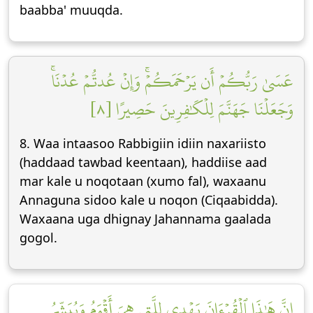
baabba' muuqda.
عَسَىٰ رَبُّكُمۡ أَن يَرۡحَمَكُمۡۚ وَإِنۡ عُدتُّمۡ عُدۡنَاۚ
وَجَعَلۡنَا جَهَنَّمَ لِلۡكَٰفِرِينَ حَصِيرًا [٨]
8. Waa intaasoo Rabbigiin idiin naxariisto
(haddaad tawbad keentaan), haddiise aad
mar kale u noqotaan (xumo fal), waxaanu
Annaguna sidoo kale u noqon (Ciqaabidda).
Waxaana uga dhignay Jahannama gaalada
gogol.
إِنَّ هَٰذَا ٱلۡقُرۡءَانَ يَهۡدِي لِلَّتِي هِيَ أَقۡوَمُ وَيُبَشِّرُ