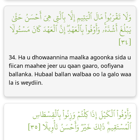
وَلَا تَقۡرَبُواْ مَالَ ٱلۡيَتِيمِ إِلَّا بِٱلَّتِي هِيَ أَحۡسَنُ حَتَّىٰ
يَبۡلُغَ أَشُدَّهُۥۚ وَأَوۡفُواْ بِٱلۡعَهۡدِۖ إِنَّ ٱلۡعَهۡدَ كَانَ مَسۡـُٔولٗا
[٣٤]
34. Ha u dhowaannina maalka agoonka sida u
fiican maahee jeer uu qaan gaaro, oofiyana
ballanka. Hubaal ballan walbaa oo la galo waa
la is weydiin.
وَأَوۡفُواْ ٱلۡكَيۡلَ إِذَا كِلۡتُمۡ وَزِنُواْ بِٱلۡقِسۡطَاسِ
ٱلۡمُسۡتَقِيمِۚ ذَٰلِكَ خَيۡرٞ وَأَحۡسَنُ تَأۡوِيلٗا [٣٥]