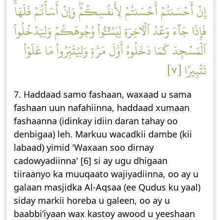
إِنۡ أَحۡسَنتُمۡ أَحۡسَنتُمۡ لِأَنفُسِكُمۡۖ وَإِنۡ أَسَأۡتُمۡ فَلَهَاۚ
فَإِذَا جَآءَ وَعۡدُ ٱلۡأٓخِرَةِ لِيَسُـُٔواْ وُجُوهَكُمۡ وَلِيَدۡخُلُواْ
ٱلۡمَسۡجِدَ كَمَا دَخَلُوهُ أَوَّلَ مَرَّةٖ وَلِيُتَبِّرُواْ مَا عَلَوۡاْ
تَتۡبِيرًا [٧]
7. Haddaad samo fashaan, waxaad u sama
fashaan uun nafahiinna, haddaad xumaan
fashaanna (idinkay idiin daran tahay oo
denbigaa) leh. Markuu wacadkii dambe (kii
labaad) yimid 'Waxaan soo dirnay
cadowyadiinna' [6] si ay ugu dhigaan
tiiraanyo ka muuqaato wajiyadiinna, oo ay u
galaan masjidka Al-Aqsaa (ee Qudus ku yaal)
siday markii horeba u galeen, oo ay u
baabbi’iyaan wax kastoy awood u yeeshaan