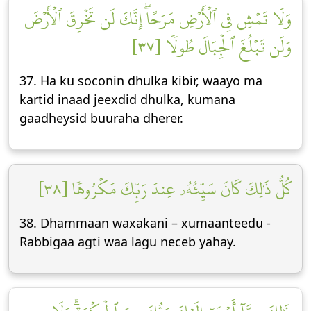
وَلَا تَمۡشِ فِي ٱلۡأَرۡضِ مَرَحًاۖ إِنَّكَ لَن تَخۡرِقَ ٱلۡأَرۡضَ
وَلَن تَبۡلُغَ ٱلۡجِبَالَ طُولٗا [٣٧]
37. Ha ku soconin dhulka kibir, waayo ma
kartid inaad jeexdid dhulka, kumana
gaadheysid buuraha dherer.
كُلُّ ذَٰلِكَ كَانَ سَيِّئُهُۥ عِندَ رَبِّكَ مَكۡرُوهٗا [٣٨]
38. Dhammaan waxakani – xumaanteedu -
Rabbigaa agti waa lagu neceb yahay.