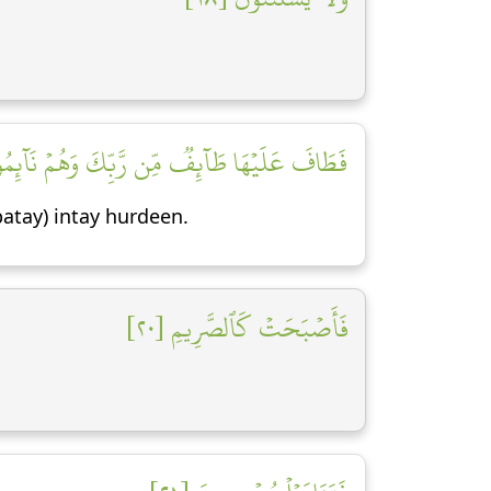
فَطَافَ عَلَيۡهَا طَآئِفٞ مِّن رَّبِّكَ وَهُمۡ نَآئِمُو]
atay) intay hurdeen.
فَأَصۡبَحَتۡ كَٱلصَّرِيمِ [٢٠]