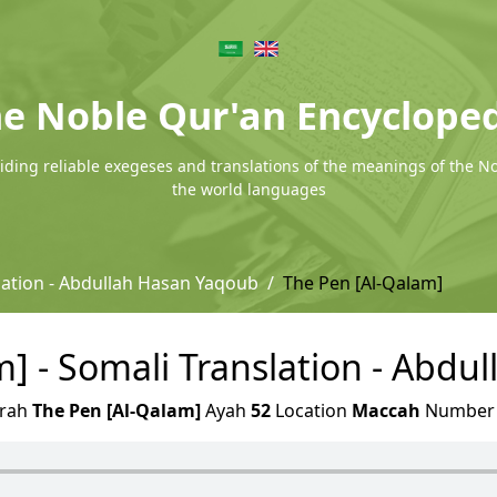
e Noble Qur'an Encyclope
ding reliable exegeses and translations of the meanings of the N
the world languages
lation - Abdullah Hasan Yaqoub
The Pen [Al-Qalam]
m] - Somali Translation - Abdu
rah
The Pen [Al-Qalam]
Ayah
52
Location
Maccah
Numbe