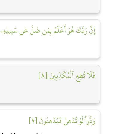
إِنَّ رَبَّكَ هُوَ أَعۡلَمُ بِمَن ضَلَّ عَن سَبِيلِهِۦ وَ]
فَلَا تُطِعِ ٱلۡمُكَذِّبِينَ [٨]
وَدُّواْ لَوۡ تُدۡهِنُ فَيُدۡهِنُونَ [٩]