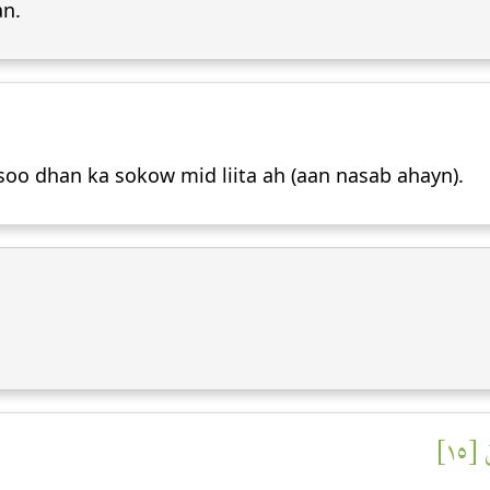
an.
oo dhan ka sokow mid liita ah (aan nasab ahayn).
 [١٥