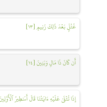
عُتُلِّۭ بَعۡدَ ذَٰلِكَ زَنِيمٍ [١٣]
أَن كَانَ ذَا مَالٖ وَبَنِينَ [١٤]
إِذَا تُتۡلَىٰ عَلَيۡهِ ءَايَٰتُنَا قَالَ أَسَٰطِيرُ ٱلۡأَوَّلِينَ]