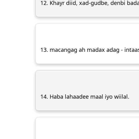
12. Khayr diid, xad-gudbe, denbi bad
13. macangag ah madax adag - intaas
14. Haba lahaadee maal iyo wiilal.