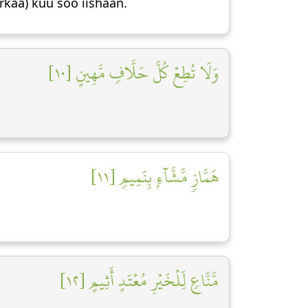
rkaa) kuu soo iishaan.
وَلَا تُطِعۡ كُلَّ حَلَّافٖ مَّهِينٍ [١٠]
هَمَّازٖ مَّشَّآءِۭ بِنَمِيمٖ [١١]
مَّنَّاعٖ لِّلۡخَيۡرِ مُعۡتَدٍ أَثِيمٍ [١٢]