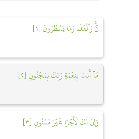
نٓۚ وَٱلۡقَلَمِ وَمَا يَسۡطُرُونَ [١]
مَآ أَنتَ بِنِعۡمَةِ رَبِّكَ بِمَجۡنُونٖ [٢]
وَإِنَّ لَكَ لَأَجۡرًا غَيۡرَ مَمۡنُونٖ [٣]