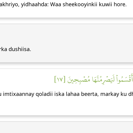
khriyo, yidhaahda: Waa sheekooyinkii kuwii hore.
ka dushiisa.
ۡ أَقۡسَمُواْ لَيَصۡرِمُنَّهَا مُصۡبِحِينَ [١٧
 imtixaannay qoladii iska lahaa beerta, markay ku 