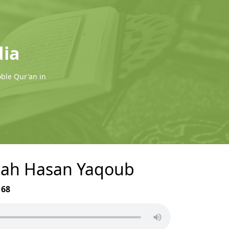
dia
oble Qur'an in
llah Hasan Yaqoub
r
68