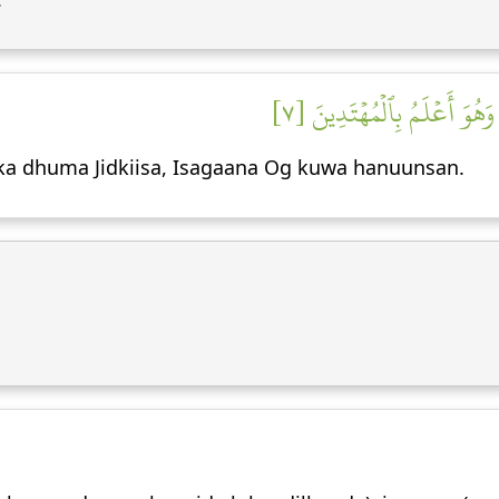
هُوَ أَعۡلَمُ بِٱلۡمُهۡتَدِينَ [٧
ka dhuma Jidkiisa, Isagaana Og kuwa hanuunsan.