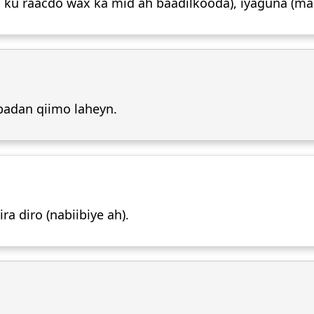
(oo ku raacdo wax ka mid ah baadilkooda), iyaguna (ma
badan qiimo laheyn.
a diro (nabiibiye ah).