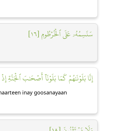
سَنَسِمُهُۥ عَلَى ٱلۡخُرۡطُومِ [١٦]
إِنَّا بَلَوۡنَٰهُمۡ كَمَا بَلَوۡنَآ أَصۡحَٰبَ ٱلۡجَنَّةِ إِذ]
dhaarteen inay goosanayaan
وَلَا يَسۡتَثۡنُونَ [١٨]