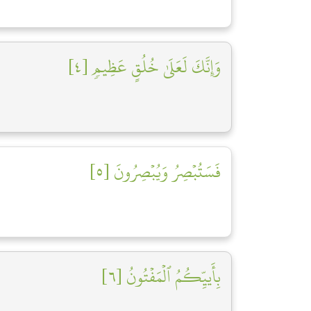
وَإِنَّكَ لَعَلَىٰ خُلُقٍ عَظِيمٖ [٤]
فَسَتُبۡصِرُ وَيُبۡصِرُونَ [٥]
بِأَييِّكُمُ ٱلۡمَفۡتُونُ [٦]