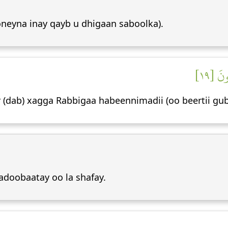
oneyna inay qayb u dhigaan saboolka).
نَ [١٩
(dab) xagga Rabbigaa habeennimadii (oo beertii gub
doobaatay oo la shafay.