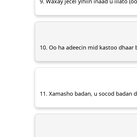
9. Waxay jecel yihiin inaad u iilato 
10. Oo ha adeecin mid kastoo dhaar 
11. Xamasho badan, u socod badan dir