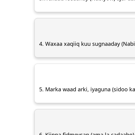
4. Waxaa xaqiiq kuu sugnaaday (Nabi
5. Marka waad arki, iyaguna (sidoo ka
6. Kiinna fidmeysan (ama la cadaabo)