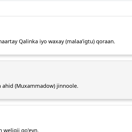
haartay Qalinka iyo waxay (malaa’igtu) qoraan.
a ahid (Muxammadow) jinnoole.
 weligii go'eyn.