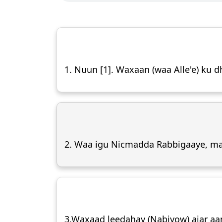
1. Nuun [1]. Waxaan (waa Alle'e) ku d
2. Waa igu Nicmadda Rabbigaaye, m
3.Waxaad leedahay (Nabiyow) ajar aan