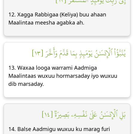
12. Xagga Rabbigaa (Keliya) buu ahaan
Maalintaa meesha agabka ah.
يُنَبَّؤُاْ ٱلۡإِنسَٰنُ يَوۡمَئِذِۭ بِمَا قَدَّمَ وَأَخَّرَ [١٣]
13. Waxaa looga warrami Aadmiga
Maalintaas wuxuu hormarsaday iyo wuxuu
dib marsaday.
بَلِ ٱلۡإِنسَٰنُ عَلَىٰ نَفۡسِهِۦ بَصِيرَةٞ [١٤]
14. Balse Aadmigu wuxuu ku marag furi