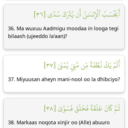
أَيَحۡسَبُ ٱلۡإِنسَٰنُ أَن يُتۡرَكَ سُدًى [٣٦]
36. Ma wuxuu Aadmigu moodaa in looga tegi
bilaash (ujeeddo la'aan)?
أَلَمۡ يَكُ نُطۡفَةٗ مِّن مَّنِيّٖ يُمۡنَىٰ [٣٧]
37. Miyuusan aheyn mani-nool oo la dhibciyo?
ثُمَّ كَانَ عَلَقَةٗ فَخَلَقَ فَسَوَّىٰ [٣٨]
38. Markaas noqota xinjir oo (Alle) abuuro