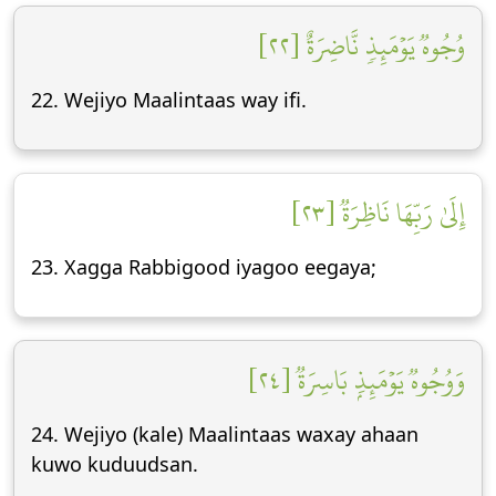
وُجُوهٞ يَوۡمَئِذٖ نَّاضِرَةٌ [٢٢]
22. Wejiyo Maalintaas way ifi.
إِلَىٰ رَبِّهَا نَاظِرَةٞ [٢٣]
23. Xagga Rabbigood iyagoo eegaya;
وَوُجُوهٞ يَوۡمَئِذِۭ بَاسِرَةٞ [٢٤]
24. Wejiyo (kale) Maalintaas waxay ahaan
kuwo kuduudsan.