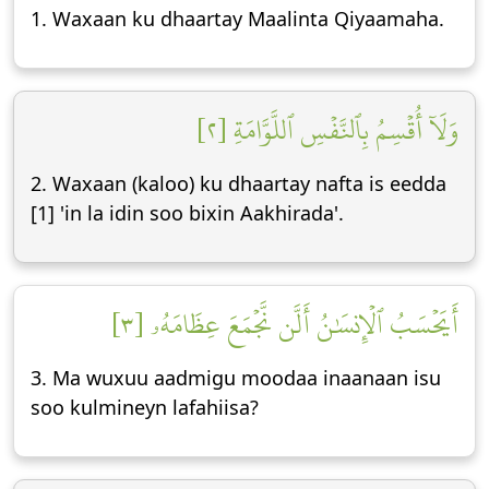
1. Waxaan ku dhaartay Maalinta Qiyaamaha.
وَلَآ أُقۡسِمُ بِٱلنَّفۡسِ ٱللَّوَّامَةِ [٢]
2. Waxaan (kaloo) ku dhaartay nafta is eedda
[1] 'in la idin soo bixin Aakhirada'.
أَيَحۡسَبُ ٱلۡإِنسَٰنُ أَلَّن نَّجۡمَعَ عِظَامَهُۥ [٣]
3. Ma wuxuu aadmigu moodaa inaanaan isu
soo kulmineyn lafahiisa?