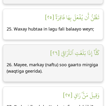
تَظُنُّ أَن يُفۡعَلَ بِهَا فَاقِرَةٞ [٢٥]
25. Waxay hubtaa in lagu fali balaayo weyn;
كَلَّآ إِذَا بَلَغَتِ ٱلتَّرَاقِيَ [٢٦]
26. Mayee, markay (naftu) soo gaarto mirgiga
(waqtiga geerida).
وَقِيلَ مَنۡۜ رَاقٖ [٢٧]