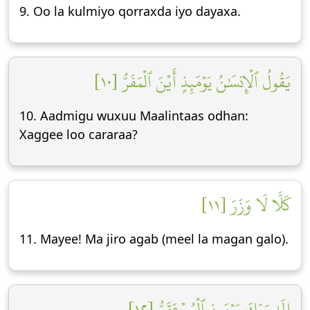
9. Oo la kulmiyo qorraxda iyo dayaxa.
يَقُولُ ٱلۡإِنسَٰنُ يَوۡمَئِذٍ أَيۡنَ ٱلۡمَفَرُّ [١٠]
10. Aadmigu wuxuu Maalintaas odhan:
Xaggee loo cararaa?
كَلَّا لَا وَزَرَ [١١]
11. Mayee! Ma jiro agab (meel la magan galo).
إِلَىٰ رَبِّكَ يَوۡمَئِذٍ ٱلۡمُسۡتَقَرُّ [١٢]