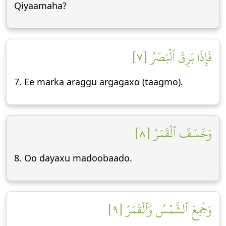
Qiyaamaha?
فَإِذَا بَرِقَ ٱلۡبَصَرُ [٧]
7. Ee marka araggu argagaxo (taagmo).
وَخَسَفَ ٱلۡقَمَرُ [٨]
8. Oo dayaxu madoobaado.
وَجُمِعَ ٱلشَّمۡسُ وَٱلۡقَمَرُ [٩]