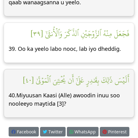
qaab wanaagsanna u yeelo.
فَجَعَلَ مِنۡهُ ٱلزَّوۡجَيۡنِ ٱلذَّكَرَ وَٱلۡأُنثَىٰٓ [٣٩]
39. Oo ka yeelo labo nooc, lab iyo dheddig.
أَلَيۡسَ ذَٰلِكَ بِقَٰدِرٍ عَلَىٰٓ أَن يُحۡـِۧيَ ٱلۡمَوۡتَىٰ [٤٠]
40.Miyuusan Kaasi (Alle) awoodin inuu soo
nooleeyo maytida [3]?
Facebook
Twitter
WhatsApp
Pinterest