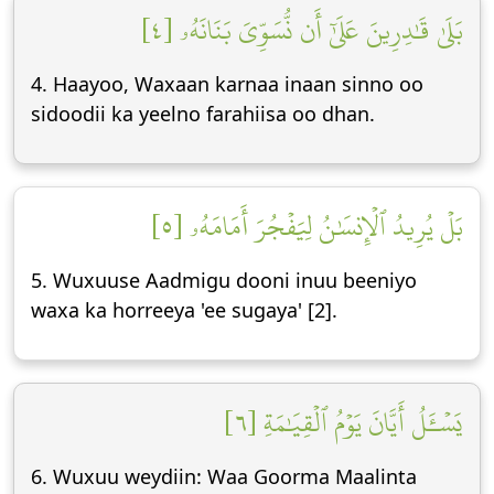
بَلَىٰ قَٰدِرِينَ عَلَىٰٓ أَن نُّسَوِّيَ بَنَانَهُۥ [٤]
4. Haayoo, Waxaan karnaa inaan sinno oo
sidoodii ka yeelno farahiisa oo dhan.
بَلۡ يُرِيدُ ٱلۡإِنسَٰنُ لِيَفۡجُرَ أَمَامَهُۥ [٥]
5. Wuxuuse Aadmigu dooni inuu beeniyo
waxa ka horreeya 'ee sugaya' [2].
يَسۡـَٔلُ أَيَّانَ يَوۡمُ ٱلۡقِيَٰمَةِ [٦]
6. Wuxuu weydiin: Waa Goorma Maalinta