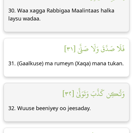
30. Waa xagga Rabbigaa Maalintaas halka
laysu wadaa.
فَلَا صَدَّقَ وَلَا صَلَّىٰ [٣١]
31. (Gaalkuse) ma rumeyn (Xaqa) mana tukan.
وَلَٰكِن كَذَّبَ وَتَوَلَّىٰ [٣٢]
32. Wuuse beeniyey oo jeesaday.