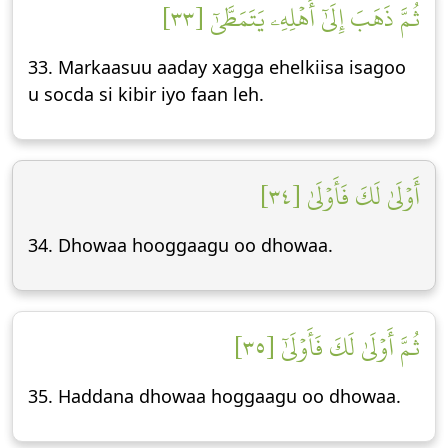
ثُمَّ ذَهَبَ إِلَىٰٓ أَهۡلِهِۦ يَتَمَطَّىٰٓ [٣٣]
33. Markaasuu aaday xagga ehelkiisa isagoo
u socda si kibir iyo faan leh.
أَوۡلَىٰ لَكَ فَأَوۡلَىٰ [٣٤]
34. Dhowaa hooggaagu oo dhowaa.
ثُمَّ أَوۡلَىٰ لَكَ فَأَوۡلَىٰٓ [٣٥]
35. Haddana dhowaa hoggaagu oo dhowaa.