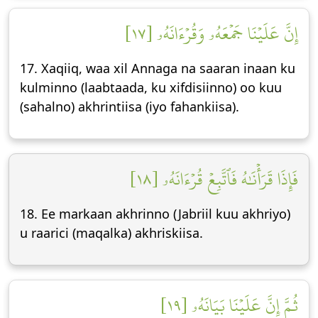
إِنَّ عَلَيۡنَا جَمۡعَهُۥ وَقُرۡءَانَهُۥ [١٧]
17. Xaqiiq, waa xil Annaga na saaran inaan ku
kulminno (laabtaada, ku xifdisiinno) oo kuu
(sahalno) akhrintiisa (iyo fahankiisa).
فَإِذَا قَرَأۡنَٰهُ فَٱتَّبِعۡ قُرۡءَانَهُۥ [١٨]
18. Ee markaan akhrinno (Jabriil kuu akhriyo)
u raarici (maqalka) akhriskiisa.
ثُمَّ إِنَّ عَلَيۡنَا بَيَانَهُۥ [١٩]