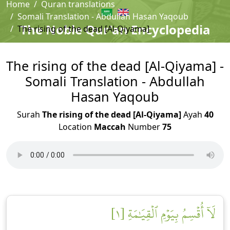
Home
Quran translations
Somali Translation - Abdullah Hasan Yaqoub
The Noble Qur'an Encyclopedia
The rising of the dead [Al-Qiyama]
The rising of the dead [Al-Qiyama] -
Somali Translation - Abdullah
Hasan Yaqoub
Surah
The rising of the dead [Al-Qiyama]
Ayah
40
Location
Maccah
Number
75
لَآ أُقۡسِمُ بِيَوۡمِ ٱلۡقِيَٰمَةِ [١]