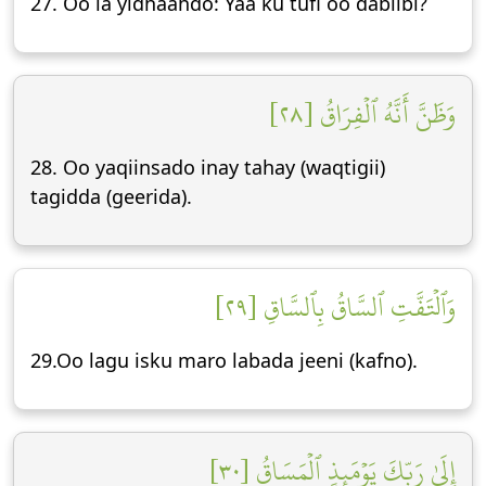
27. Oo la yidhaahdo: Yaa ku tufi oo dabiibi?
وَظَنَّ أَنَّهُ ٱلۡفِرَاقُ [٢٨]
28. Oo yaqiinsado inay tahay (waqtigii)
tagidda (geerida).
وَٱلۡتَفَّتِ ٱلسَّاقُ بِٱلسَّاقِ [٢٩]
29.Oo lagu isku maro labada jeeni (kafno).
إِلَىٰ رَبِّكَ يَوۡمَئِذٍ ٱلۡمَسَاقُ [٣٠]