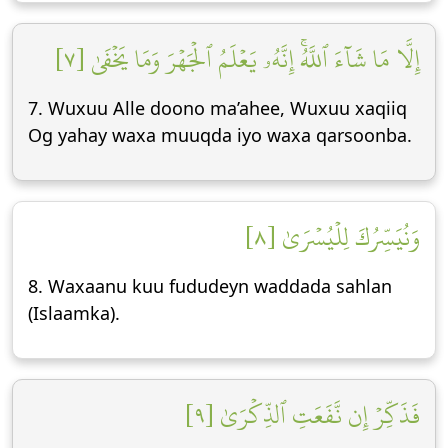
إِلَّا مَا شَآءَ ٱللَّهُۚ إِنَّهُۥ يَعۡلَمُ ٱلۡجَهۡرَ وَمَا يَخۡفَىٰ [٧]
7. Wuxuu Alle doono ma’ahee, Wuxuu xaqiiq
Og yahay waxa muuqda iyo waxa qarsoonba.
وَنُيَسِّرُكَ لِلۡيُسۡرَىٰ [٨]
8. Waxaanu kuu fududeyn waddada sahlan
(Islaamka).
فَذَكِّرۡ إِن نَّفَعَتِ ٱلذِّكۡرَىٰ [٩]