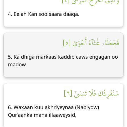
وَٱلَّذِيٓ أَخۡرَجَ ٱلۡمَرۡعَىٰ [٤]
4. Ee ah Kan soo saara daaqa.
فَجَعَلَهُۥ غُثَآءً أَحۡوَىٰ [٥]
5. Ka dhiga markaas kaddib caws engagan oo
madow.
سَنُقۡرِئُكَ فَلَا تَنسَىٰٓ [٦]
6. Waxaan kuu akhriyeynaa (Nabiyow)
Qur’aanka mana illaaweysid,