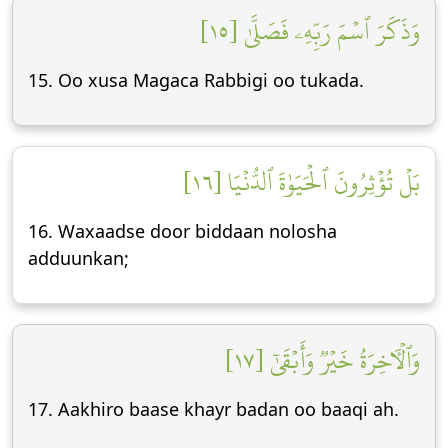
وَذَكَرَ ٱسۡمَ رَبِّهِۦ فَصَلَّىٰ [١٥]
15. Oo xusa Magaca Rabbigi oo tukada.
بَلۡ تُؤۡثِرُونَ ٱلۡحَيَوٰةَ ٱلدُّنۡيَا [١٦]
16. Waxaadse door biddaan nolosha
adduunkan;
وَٱلۡأٓخِرَةُ خَيۡرٞ وَأَبۡقَىٰٓ [١٧]
17. Aakhiro baase khayr badan oo baaqi ah.