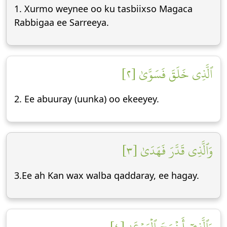
1. Xurmo weynee oo ku tasbiixso Magaca
Rabbigaa ee Sarreeya.
ٱلَّذِي خَلَقَ فَسَوَّىٰ [٢]
2. Ee abuuray (uunka) oo ekeeyey.
وَٱلَّذِي قَدَّرَ فَهَدَىٰ [٣]
3.Ee ah Kan wax walba qaddaray, ee hagay.