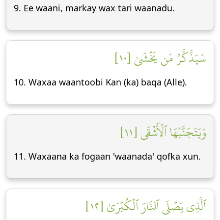
9. Ee waani, markay wax tari waanadu.
سَيَذَّكَّرُ مَن يَخۡشَىٰ [١٠]
10. Waxaa waantoobi Kan (ka) baqa (Alle).
وَيَتَجَنَّبُهَا ٱلۡأَشۡقَى [١١]
11. Waxaana ka fogaan 'waanada' qofka xun.
ٱلَّذِي يَصۡلَى ٱلنَّارَ ٱلۡكُبۡرَىٰ [١٢]