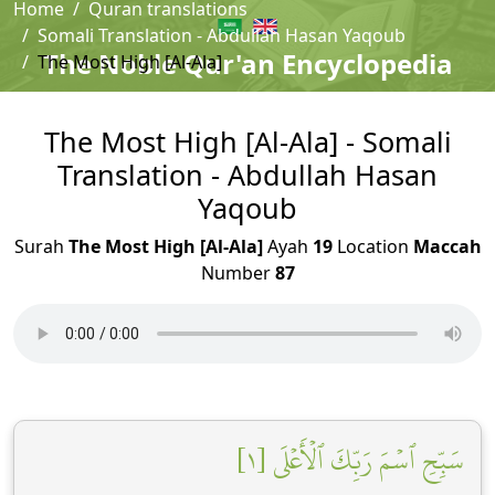
Home
Quran translations
Somali Translation - Abdullah Hasan Yaqoub
The Noble Qur'an Encyclopedia
The Most High [Al-Ala]
The Most High [Al-Ala] - Somali
Translation - Abdullah Hasan
Yaqoub
Surah
The Most High [Al-Ala]
Ayah
19
Location
Maccah
Number
87
سَبِّحِ ٱسۡمَ رَبِّكَ ٱلۡأَعۡلَى [١]