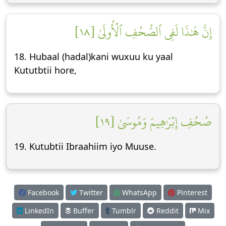
إِنَّ هَٰذَا لَفِي ٱلصُّحُفِ ٱلۡأُولَىٰ [١٨]
18. Hubaal (hadal)kani wuxuu ku yaal
Kututbtii hore,
صُحُفِ إِبۡرَٰهِيمَ وَمُوسَىٰ [١٩]
19. Kutubtii Ibraahiim iyo Muuse.
Facebook
Twitter
WhatsApp
Pinterest
LinkedIn
Buffer
Tumblr
Reddit
Mix