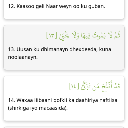
12. Kaasoo geli Naar weyn oo ku guban.
ثُمَّ لَا يَمُوتُ فِيهَا وَلَا يَحۡيَىٰ [١٣]
13. Uusan ku dhimanayn dhexdeeda, kuna
noolaanayn.
قَدۡ أَفۡلَحَ مَن تَزَكَّىٰ [١٤]
14. Waxaa liibaani qofkii ka daahiriya naftiisa
(shirkiga iyo macaasida).