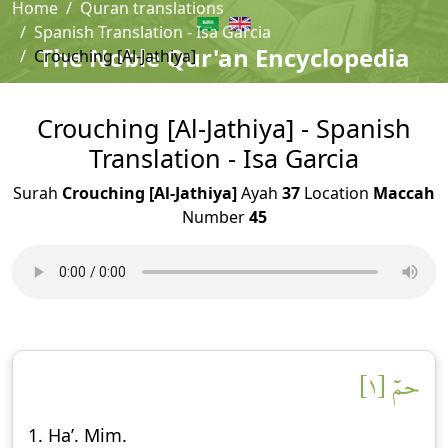
Home
Quran translations
Spanish Translation - Isa Garcia
The Noble Qur'an Encyclopedia
Crouching [Al-Jathiya]
Crouching [Al-Jathiya] - Spanish
Translation - Isa Garcia
Surah
Crouching [Al-Jathiya]
Ayah
37
Location
Maccah
Number
45
حمٓ [١]
1. Ha’. Mim.