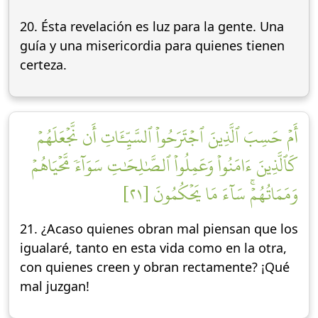
20. Ésta revelación es luz para la gente. Una
guía y una misericordia para quienes tienen
certeza.
أَمۡ حَسِبَ ٱلَّذِينَ ٱجۡتَرَحُواْ ٱلسَّيِّـَٔاتِ أَن نَّجۡعَلَهُمۡ
كَٱلَّذِينَ ءَامَنُواْ وَعَمِلُواْ ٱلصَّٰلِحَٰتِ سَوَآءٗ مَّحۡيَاهُمۡ
وَمَمَاتُهُمۡۚ سَآءَ مَا يَحۡكُمُونَ [٢١]
21. ¿Acaso quienes obran mal piensan que los
igualaré, tanto en esta vida como en la otra,
con quienes creen y obran rectamente? ¡Qué
mal juzgan!