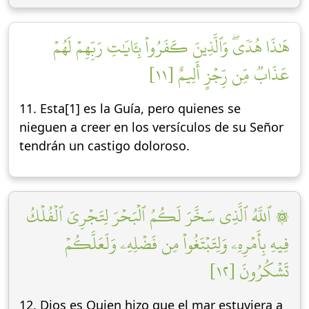
هَٰذَا هُدٗىۖ وَٱلَّذِينَ كَفَرُواْ بِـَٔايَٰتِ رَبِّهِمۡ لَهُمۡ
عَذَابٞ مِّن رِّجۡزٍ أَلِيمٌ [١١]
11. Esta[1] es la Guía, pero quienes se
nieguen a creer en los versículos de su Señor
tendrán un castigo doloroso.
۞ ٱللَّهُ ٱلَّذِي سَخَّرَ لَكُمُ ٱلۡبَحۡرَ لِتَجۡرِيَ ٱلۡفُلۡكُ
فِيهِ بِأَمۡرِهِۦ وَلِتَبۡتَغُواْ مِن فَضۡلِهِۦ وَلَعَلَّكُمۡ
تَشۡكُرُونَ [١٢]
12. Dios es Quien hizo que el mar estuviera a