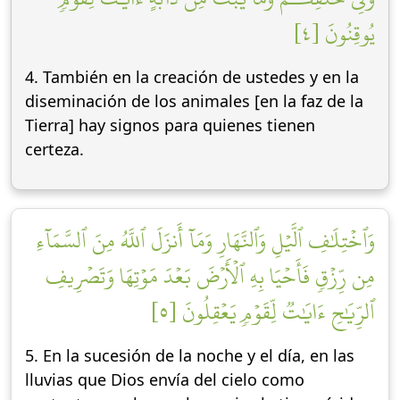
يُوقِنُونَ [٤]
4. También en la creación de ustedes y en la
diseminación de los animales [en la faz de la
Tierra] hay signos para quienes tienen
certeza.
وَٱخۡتِلَٰفِ ٱلَّيۡلِ وَٱلنَّهَارِ وَمَآ أَنزَلَ ٱللَّهُ مِنَ ٱلسَّمَآءِ
مِن رِّزۡقٖ فَأَحۡيَا بِهِ ٱلۡأَرۡضَ بَعۡدَ مَوۡتِهَا وَتَصۡرِيفِ
ٱلرِّيَٰحِ ءَايَٰتٞ لِّقَوۡمٖ يَعۡقِلُونَ [٥]
5. En la sucesión de la noche y el día, en las
lluvias que Dios envía del cielo como