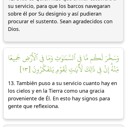
su servicio, para que los barcos navegaran
sobre él por Su designio y así pudieran
procurar el sustento. Sean agradecidos con
Dios.
وَسَخَّرَ لَكُم مَّا فِي ٱلسَّمَٰوَٰتِ وَمَا فِي ٱلۡأَرۡضِ جَمِيعٗا
مِّنۡهُۚ إِنَّ فِي ذَٰلِكَ لَأٓيَٰتٖ لِّقَوۡمٖ يَتَفَكَّرُونَ [١٣]
13. También puso a su servicio cuanto hay en
los cielos y en la Tierra como una gracia
proveniente de Él. En esto hay signos para
gente que reflexiona.