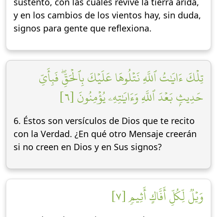
sustento, con las cuales revive la tierra árida,
y en los cambios de los vientos hay, sin duda,
signos para gente que reflexiona.
تِلۡكَ ءَايَٰتُ ٱللَّهِ نَتۡلُوهَا عَلَيۡكَ بِٱلۡحَقِّۖ فَبِأَيِّ
حَدِيثِۭ بَعۡدَ ٱللَّهِ وَءَايَٰتِهِۦ يُؤۡمِنُونَ [٦]
6. Éstos son versículos de Dios que te recito
con la Verdad. ¿En qué otro Mensaje creerán
si no creen en Dios y en Sus signos?
وَيۡلٞ لِّكُلِّ أَفَّاكٍ أَثِيمٖ [٧]