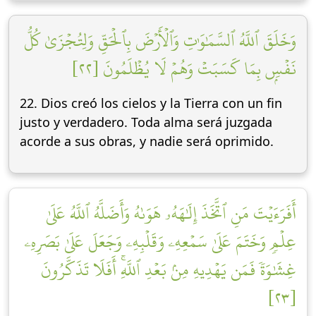
وَخَلَقَ ٱللَّهُ ٱلسَّمَٰوَٰتِ وَٱلۡأَرۡضَ بِٱلۡحَقِّ وَلِتُجۡزَىٰ كُلُّ
نَفۡسِۭ بِمَا كَسَبَتۡ وَهُمۡ لَا يُظۡلَمُونَ [٢٢]
22. Dios creó los cielos y la Tierra con un fin
justo y verdadero. Toda alma será juzgada
acorde a sus obras, y nadie será oprimido.
أَفَرَءَيۡتَ مَنِ ٱتَّخَذَ إِلَٰهَهُۥ هَوَىٰهُ وَأَضَلَّهُ ٱللَّهُ عَلَىٰ
عِلۡمٖ وَخَتَمَ عَلَىٰ سَمۡعِهِۦ وَقَلۡبِهِۦ وَجَعَلَ عَلَىٰ بَصَرِهِۦ
غِشَٰوَةٗ فَمَن يَهۡدِيهِ مِنۢ بَعۡدِ ٱللَّهِۚ أَفَلَا تَذَكَّرُونَ
[٢٣]