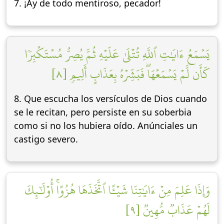
7. ¡Ay de todo mentiroso, pecador!
يَسۡمَعُ ءَايَٰتِ ٱللَّهِ تُتۡلَىٰ عَلَيۡهِ ثُمَّ يُصِرُّ مُسۡتَكۡبِرٗا
كَأَن لَّمۡ يَسۡمَعۡهَاۖ فَبَشِّرۡهُ بِعَذَابٍ أَلِيمٖ [٨]
8. Que escucha los versículos de Dios cuando
se le recitan, pero persiste en su soberbia
como si no los hubiera oído. Anúnciales un
castigo severo.
وَإِذَا عَلِمَ مِنۡ ءَايَٰتِنَا شَيۡـًٔا ٱتَّخَذَهَا هُزُوًاۚ أُوْلَٰٓئِكَ
لَهُمۡ عَذَابٞ مُّهِينٞ [٩]