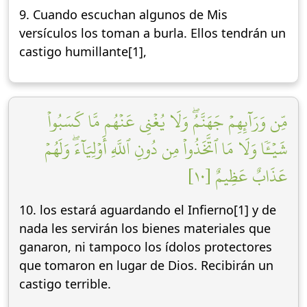
9. Cuando escuchan algunos de Mis
versículos los toman a burla. Ellos tendrán un
castigo humillante[1],
مِّن وَرَآئِهِمۡ جَهَنَّمُۖ وَلَا يُغۡنِي عَنۡهُم مَّا كَسَبُواْ
شَيۡـٔٗا وَلَا مَا ٱتَّخَذُواْ مِن دُونِ ٱللَّهِ أَوۡلِيَآءَۖ وَلَهُمۡ
عَذَابٌ عَظِيمٌ [١٠]
10. los estará aguardando el Infierno[1] y de
nada les servirán los bienes materiales que
ganaron, ni tampoco los ídolos protectores
que tomaron en lugar de Dios. Recibirán un
castigo terrible.