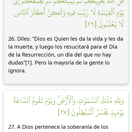
قُلِ ٱللَّهُ يُحۡيِيكُمۡ ثُمَّ يُمِيتُكُمۡ ثُمَّ يَجۡمَعُكُمۡ إِلَىٰ
يَوۡمِ ٱلۡقِيَٰمَةِ لَا رَيۡبَ فِيهِ وَلَٰكِنَّ أَكۡثَرَ ٱلنَّاسِ
لَا يَعۡلَمُونَ [٢٦]
26. Diles: “Dios es Quien les da la vida y les da
la muerte, y luego los resucitará para el Día
de la Resurrección, un día del que no hay
dudas”[1]. Pero la mayoría de la gente lo
ignora.
وَلِلَّهِ مُلۡكُ ٱلسَّمَٰوَٰتِ وَٱلۡأَرۡضِۚ وَيَوۡمَ تَقُومُ ٱلسَّاعَةُ
يَوۡمَئِذٖ يَخۡسَرُ ٱلۡمُبۡطِلُونَ [٢٧]
27. A Dios pertenece la soberanía de los