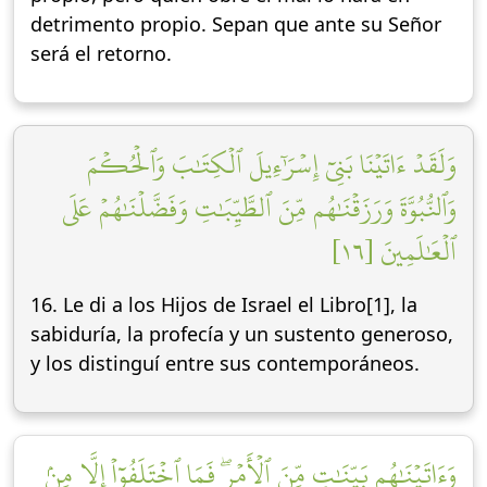
detrimento propio. Sepan que ante su Señor
será el retorno.
وَلَقَدۡ ءَاتَيۡنَا بَنِيٓ إِسۡرَٰٓءِيلَ ٱلۡكِتَٰبَ وَٱلۡحُكۡمَ
وَٱلنُّبُوَّةَ وَرَزَقۡنَٰهُم مِّنَ ٱلطَّيِّبَٰتِ وَفَضَّلۡنَٰهُمۡ عَلَى
ٱلۡعَٰلَمِينَ [١٦]
16. Le di a los Hijos de Israel el Libro[1], la
sabiduría, la profecía y un sustento generoso,
y los distinguí entre sus contemporáneos.
وَءَاتَيۡنَٰهُم بَيِّنَٰتٖ مِّنَ ٱلۡأَمۡرِۖ فَمَا ٱخۡتَلَفُوٓاْ إِلَّا مِنۢ