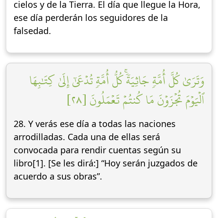
cielos y de la Tierra. El día que llegue la Hora,
ese día perderán los seguidores de la
falsedad.
وَتَرَىٰ كُلَّ أُمَّةٖ جَاثِيَةٗۚ كُلُّ أُمَّةٖ تُدۡعَىٰٓ إِلَىٰ كِتَٰبِهَا
ٱلۡيَوۡمَ تُجۡزَوۡنَ مَا كُنتُمۡ تَعۡمَلُونَ [٢٨]
28. Y verás ese día a todas las naciones
arrodilladas. Cada una de ellas será
convocada para rendir cuentas según su
libro[1]. [Se les dirá:] “Hoy serán juzgados de
acuerdo a sus obras”.