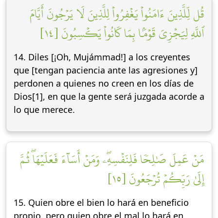
قُل لِّلَّذِينَ ءَامَنُواْ يَغۡفِرُواْ لِلَّذِينَ لَا يَرۡجُونَ أَيَّامَ
ٱللَّهِ لِيَجۡزِيَ قَوۡمَۢا بِمَا كَانُواْ يَكۡسِبُونَ [١٤]
14. Diles [¡Oh, Mujámmad!] a los creyentes
que [tengan paciencia ante las agresiones y]
perdonen a quienes no creen en los días de
Dios[1], en que la gente será juzgada acorde a
lo que merece.
مَنۡ عَمِلَ صَٰلِحٗا فَلِنَفۡسِهِۦۖ وَمَنۡ أَسَآءَ فَعَلَيۡهَاۖ ثُمَّ
إِلَىٰ رَبِّكُمۡ تُرۡجَعُونَ [١٥]
15. Quien obre el bien lo hará en beneficio
propio, pero quien obre el mal lo hará en