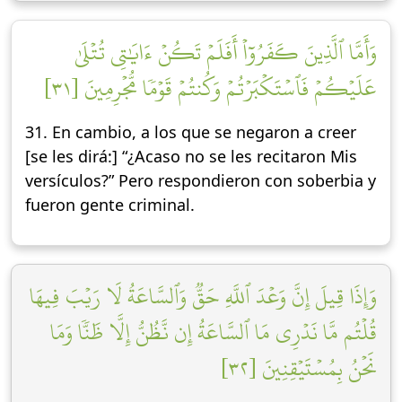
وَأَمَّا ٱلَّذِينَ كَفَرُوٓاْ أَفَلَمۡ تَكُنۡ ءَايَٰتِي تُتۡلَىٰ
عَلَيۡكُمۡ فَٱسۡتَكۡبَرۡتُمۡ وَكُنتُمۡ قَوۡمٗا مُّجۡرِمِينَ [٣١]
31. En cambio, a los que se negaron a creer
[se les dirá:] “¿Acaso no se les recitaron Mis
versículos?” Pero respondieron con soberbia y
fueron gente criminal.
وَإِذَا قِيلَ إِنَّ وَعۡدَ ٱللَّهِ حَقّٞ وَٱلسَّاعَةُ لَا رَيۡبَ فِيهَا
قُلۡتُم مَّا نَدۡرِي مَا ٱلسَّاعَةُ إِن نَّظُنُّ إِلَّا ظَنّٗا وَمَا
نَحۡنُ بِمُسۡتَيۡقِنِينَ [٣٢]