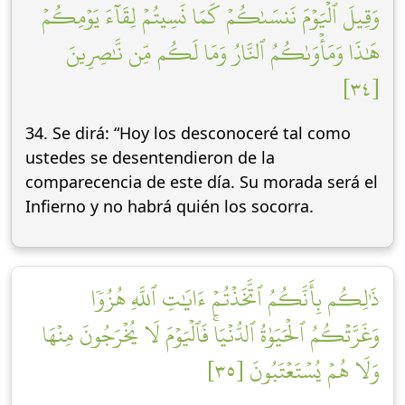
وَقِيلَ ٱلۡيَوۡمَ نَنسَىٰكُمۡ كَمَا نَسِيتُمۡ لِقَآءَ يَوۡمِكُمۡ
هَٰذَا وَمَأۡوَىٰكُمُ ٱلنَّارُ وَمَا لَكُم مِّن نَّٰصِرِينَ
[٣٤]
34. Se dirá: “Hoy los desconoceré tal como
ustedes se desentendieron de la
comparecencia de este día. Su morada será el
Infierno y no habrá quién los socorra.
ذَٰلِكُم بِأَنَّكُمُ ٱتَّخَذۡتُمۡ ءَايَٰتِ ٱللَّهِ هُزُوٗا
وَغَرَّتۡكُمُ ٱلۡحَيَوٰةُ ٱلدُّنۡيَاۚ فَٱلۡيَوۡمَ لَا يُخۡرَجُونَ مِنۡهَا
وَلَا هُمۡ يُسۡتَعۡتَبُونَ [٣٥]