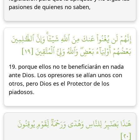
pasiones de quienes no saben,
إِنَّهُمۡ لَن يُغۡنُواْ عَنكَ مِنَ ٱللَّهِ شَيۡـٔٗاۚ وَإِنَّ ٱلظَّٰلِمِينَ
بَعۡضُهُمۡ أَوۡلِيَآءُ بَعۡضٖۖ وَٱللَّهُ وَلِيُّ ٱلۡمُتَّقِينَ [١٩]
19. porque ellos no te beneficiarán en nada
ante Dios. Los opresores se alían unos con
otros, pero Dios es el Protector de los
piadosos.
هَٰذَا بَصَٰٓئِرُ لِلنَّاسِ وَهُدٗى وَرَحۡمَةٞ لِّقَوۡمٖ يُوقِنُونَ
[٢٠]