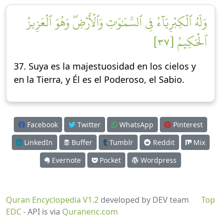
وَلَهُ ٱلۡكِبۡرِيَآءُ فِي ٱلسَّمَٰوَٰتِ وَٱلۡأَرۡضِۖ وَهُوَ ٱلۡعَزِيزُ
ٱلۡحَكِيمُ [٣٧]
37. Suya es la majestuosidad en los cielos y
en la Tierra, y Él es el Poderoso, el Sabio.
Facebook
Twitter
WhatsApp
Pinterest
LinkedIn
Buffer
Tumblr
Reddit
Mix
Evernote
Pocket
Wordpress
Quran Encyclopedia V1.2
developed by DEV team
Top
EDC
- API is via
Quranenc.com