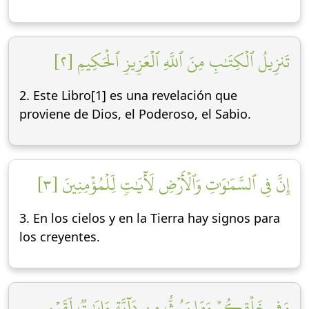
تَنزِيلُ ٱلۡكِتَٰبِ مِنَ ٱللَّهِ ٱلۡعَزِيزِ ٱلۡحَكِيمِ [٢]
2. Este Libro[1] es una revelación que
proviene de Dios, el Poderoso, el Sabio.
إِنَّ فِي ٱلسَّمَٰوَٰتِ وَٱلۡأَرۡضِ لَأٓيَٰتٖ لِّلۡمُؤۡمِنِينَ [٣]
3. En los cielos y en la Tierra hay signos para
los creyentes.
وَفِي خَلۡقِكُمۡ وَمَا يَبُثُّ مِن دَآبَّةٍ ءَايَٰتٞ لِّقَوۡمٖ