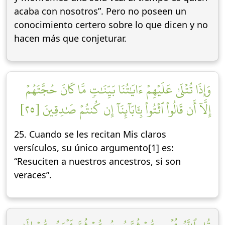
acaba con nosotros”. Pero no poseen un
conocimiento certero sobre lo que dicen y no
hacen más que conjeturar.
وَإِذَا تُتۡلَىٰ عَلَيۡهِمۡ ءَايَٰتُنَا بَيِّنَٰتٖ مَّا كَانَ حُجَّتَهُمۡ
إِلَّآ أَن قَالُواْ ٱئۡتُواْ بِـَٔابَآئِنَآ إِن كُنتُمۡ صَٰدِقِينَ [٢٥]
25. Cuando se les recitan Mis claros
versículos, su único argumento[1] es:
“Resuciten a nuestros ancestros, si son
veraces”.