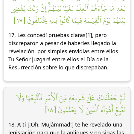
بَعۡدِ مَا جَآءَهُمُ ٱلۡعِلۡمُ بَغۡيَۢا بَيۡنَهُمۡۚ إِنَّ رَبَّكَ يَقۡضِي
بَيۡنَهُمۡ يَوۡمَ ٱلۡقِيَٰمَةِ فِيمَا كَانُواْ فِيهِ يَخۡتَلِفُونَ [١٧]
17. Les concedí pruebas claras[1], pero
discreparon a pesar de haberles llegado la
revelación, por simples envidias entre ellos.
Tu Señor juzgará entre ellos el Día de la
Resurrección sobre lo que discrepaban.
ثُمَّ جَعَلۡنَٰكَ عَلَىٰ شَرِيعَةٖ مِّنَ ٱلۡأَمۡرِ فَٱتَّبِعۡهَا وَلَا
تَتَّبِعۡ أَهۡوَآءَ ٱلَّذِينَ لَا يَعۡلَمُونَ [١٨]
18. A ti [¡Oh, Mujámmad!] te he revelado una
legislación para que la apliques y no sigas las