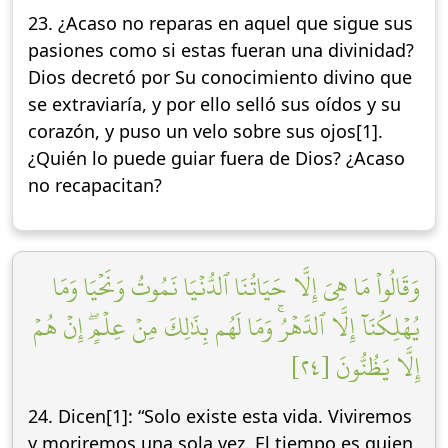
23. ¿Acaso no reparas en aquel que sigue sus
pasiones como si estas fueran una divinidad?
Dios decretó por Su conocimiento divino que
se extraviaría, y por ello selló sus oídos y su
corazón, y puso un velo sobre sus ojos[1].
¿Quién lo puede guiar fuera de Dios? ¿Acaso
no recapacitan?
وَقَالُواْ مَا هِيَ إِلَّا حَيَاتُنَا ٱلدُّنۡيَا نَمُوتُ وَنَحۡيَا وَمَا
يُهۡلِكُنَآ إِلَّا ٱلدَّهۡرُۚ وَمَا لَهُم بِذَٰلِكَ مِنۡ عِلۡمٍۖ إِنۡ هُمۡ
إِلَّا يَظُنُّونَ [٢٤]
24. Dicen[1]: “Solo existe esta vida. Viviremos
y moriremos una sola vez. El tiempo es quien