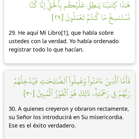
هَٰذَا كِتَٰبُنَا يَنطِقُ عَلَيۡكُم بِٱلۡحَقِّۚ إِنَّا كُنَّا
نَسۡتَنسِخُ مَا كُنتُمۡ تَعۡمَلُونَ [٢٩]
29. He aquí Mi Libro[1], que habla sobre
ustedes con la verdad. Yo había ordenado
registrar todo lo que hacían.
فَأَمَّا ٱلَّذِينَ ءَامَنُواْ وَعَمِلُواْ ٱلصَّٰلِحَٰتِ فَيُدۡخِلُهُمۡ
رَبُّهُمۡ فِي رَحۡمَتِهِۦۚ ذَٰلِكَ هُوَ ٱلۡفَوۡزُ ٱلۡمُبِينُ [٣٠]
30. A quienes creyeron y obraron rectamente,
su Señor los introducirá en Su misericordia.
Ese es el éxito verdadero.