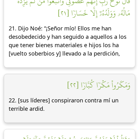
قَالَ نُوحٞ رَّبِّ إِنَّهُمۡ عَصَوۡنِي وَٱتَّبَعُواْ مَن لَّمۡ يَزِدۡهُ
مَالُهُۥ وَوَلَدُهُۥٓ إِلَّا خَسَارٗا [٢١]
21. Dijo Noé: “¡Señor mío! Ellos me han
desobedecido y han seguido a aquellos a los
que tener bienes materiales e hijos los ha
[vuelto soberbios y] llevado a la perdición,
وَمَكَرُواْ مَكۡرٗا كُبَّارٗا [٢٢]
22. [sus líderes] conspiraron contra mí un
terrible ardid.