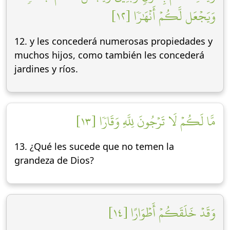
وَيَجۡعَل لَّكُمۡ أَنۡهَٰرٗا [١٢]
12. y les concederá numerosas propiedades y
muchos hijos, como también les concederá
jardines y ríos.
مَّا لَكُمۡ لَا تَرۡجُونَ لِلَّهِ وَقَارٗا [١٣]
13. ¿Qué les sucede que no temen la
grandeza de Dios?
وَقَدۡ خَلَقَكُمۡ أَطۡوَارًا [١٤]