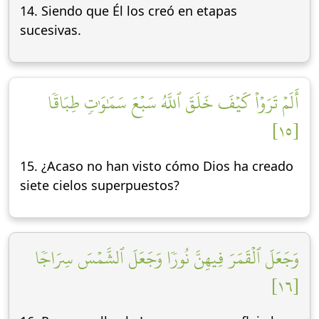
14. Siendo que Él los creó en etapas
sucesivas.
أَلَمۡ تَرَوۡاْ كَيۡفَ خَلَقَ ٱللَّهُ سَبۡعَ سَمَٰوَٰتٖ طِبَاقٗا
[١٥]
15. ¿Acaso no han visto cómo Dios ha creado
siete cielos superpuestos?
وَجَعَلَ ٱلۡقَمَرَ فِيهِنَّ نُورٗا وَجَعَلَ ٱلشَّمۡسَ سِرَاجٗا
[١٦]