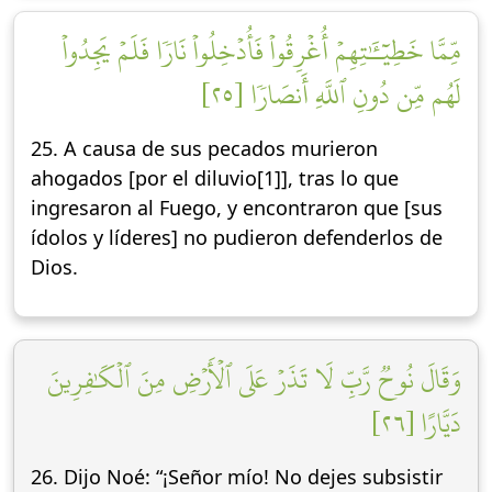
مِّمَّا خَطِيٓـَٰٔتِهِمۡ أُغۡرِقُواْ فَأُدۡخِلُواْ نَارٗا فَلَمۡ يَجِدُواْ
لَهُم مِّن دُونِ ٱللَّهِ أَنصَارٗا [٢٥]
25. A causa de sus pecados murieron
ahogados [por el diluvio[1]], tras lo que
ingresaron al Fuego, y encontraron que [sus
ídolos y líderes] no pudieron defenderlos de
Dios.
وَقَالَ نُوحٞ رَّبِّ لَا تَذَرۡ عَلَى ٱلۡأَرۡضِ مِنَ ٱلۡكَٰفِرِينَ
دَيَّارًا [٢٦]
26. Dijo Noé: “¡Señor mío! No dejes subsistir