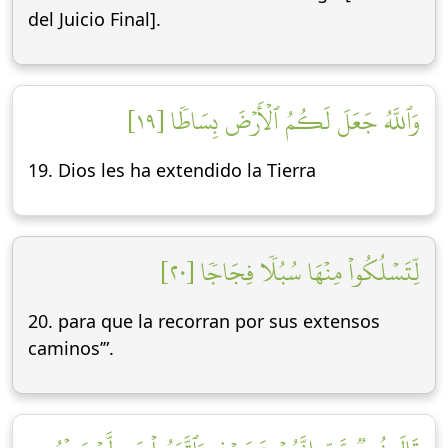
del Juicio Final].
وَٱللَّهُ جَعَلَ لَكُمُ ٱلۡأَرۡضَ بِسَاطٗا [١٩]
19. Dios les ha extendido la Tierra
لِّتَسۡلُكُواْ مِنۡهَا سُبُلٗا فِجَاجٗا [٢٠]
20. para que la recorran por sus extensos
caminos’”.