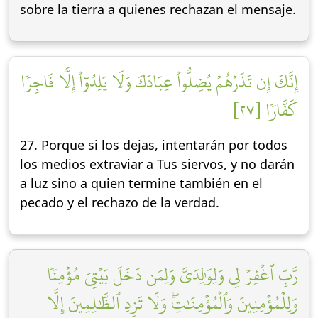
sobre la tierra a quienes rechazan el mensaje.
إِنَّكَ إِن تَذَرۡهُمۡ يُضِلُّواْ عِبَادَكَ وَلَا يَلِدُوٓاْ إِلَّا فَاجِرٗا
كَفَّارٗا [٢٧]
27. Porque si los dejas, intentarán por todos
los medios extraviar a Tus siervos, y no darán
a luz sino a quien termine también en el
pecado y el rechazo de la verdad.
رَّبِّ ٱغۡفِرۡ لِي وَلِوَٰلِدَيَّ وَلِمَن دَخَلَ بَيۡتِيَ مُؤۡمِنٗا
وَلِلۡمُؤۡمِنِينَ وَٱلۡمُؤۡمِنَٰتِۖ وَلَا تَزِدِ ٱلظَّٰلِمِينَ إِلَّا