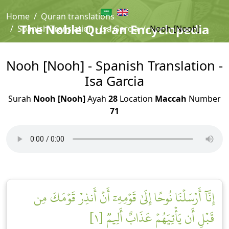
Home
Quran translations
The Noble Qur'an Encyclopedia
Spanish Translation - Isa Garcia
Nooh [Nooh]
Nooh [Nooh] - Spanish Translation -
Isa Garcia
Surah
Nooh [Nooh]
Ayah
28
Location
Maccah
Number
71
إِنَّآ أَرۡسَلۡنَا نُوحًا إِلَىٰ قَوۡمِهِۦٓ أَنۡ أَنذِرۡ قَوۡمَكَ مِن
قَبۡلِ أَن يَأۡتِيَهُمۡ عَذَابٌ أَلِيمٞ [١]