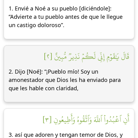
1. Envié a Noé a su pueblo [diciéndole]:
“Advierte a tu pueblo antes de que le llegue
un castigo doloroso”.
قَالَ يَٰقَوۡمِ إِنِّي لَكُمۡ نَذِيرٞ مُّبِينٌ [٢]
2. Dijo [Noé]: “¡Pueblo mío! Soy un
amonestador que Dios les ha enviado para
que les hable con claridad,
أَنِ ٱعۡبُدُواْ ٱللَّهَ وَٱتَّقُوهُ وَأَطِيعُونِ [٣]
3. así que adoren y tengan temor de Dios, y