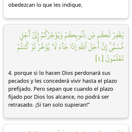
obedezcan lo que les indique,
يَغۡفِرۡ لَكُم مِّن ذُنُوبِكُمۡ وَيُؤَخِّرۡكُمۡ إِلَىٰٓ أَجَلٖ
مُّسَمًّىۚ إِنَّ أَجَلَ ٱللَّهِ إِذَا جَآءَ لَا يُؤَخَّرُۚ لَوۡ كُنتُمۡ
تَعۡلَمُونَ [٤]
4. porque si lo hacen Dios perdonará sus
pecados y les concederá vivir hasta el plazo
prefijado. Pero sepan que cuando el plazo
fijado por Dios los alcance, no podrá ser
retrasado. ¡Si tan solo supieran!”