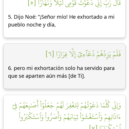
قَالَ رَبِّ إِنِّي دَعَوۡتُ قَوۡمِي لَيۡلٗا وَنَهَارٗا [٥]
5. Dijo Noé: “¡Señor mío! He exhortado a mi
pueblo noche y día,
فَلَمۡ يَزِدۡهُمۡ دُعَآءِيٓ إِلَّا فِرَارٗا [٦]
6. pero mi exhortación solo ha servido para
que se aparten aún más [de Ti].
وَإِنِّي كُلَّمَا دَعَوۡتُهُمۡ لِتَغۡفِرَ لَهُمۡ جَعَلُوٓاْ أَصَٰبِعَهُمۡ فِيٓ
ءَاذَانِهِمۡ وَٱسۡتَغۡشَوۡاْ ثِيَابَهُمۡ وَأَصَرُّواْ وَٱسۡتَكۡبَرُواْ
ٱسۡتِكۡبَارٗا [٧]