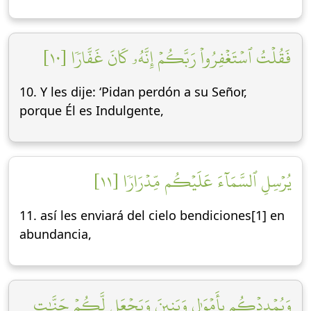
فَقُلۡتُ ٱسۡتَغۡفِرُواْ رَبَّكُمۡ إِنَّهُۥ كَانَ غَفَّارٗا [١٠]
10. Y les dije: ‘Pidan perdón a su Señor,
porque Él es Indulgente,
يُرۡسِلِ ٱلسَّمَآءَ عَلَيۡكُم مِّدۡرَارٗا [١١]
11. así les enviará del cielo bendiciones[1] en
abundancia,
وَيُمۡدِدۡكُم بِأَمۡوَٰلٖ وَبَنِينَ وَيَجۡعَل لَّكُمۡ جَنَّٰتٖ