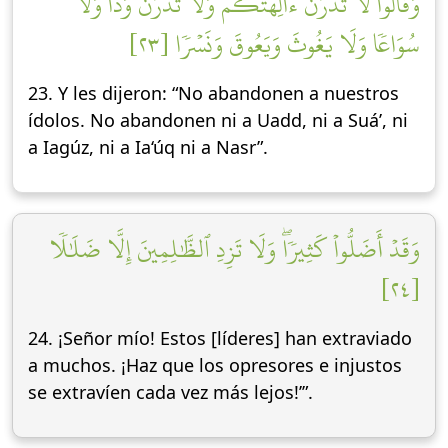
وَقَالُواْ لَا تَذَرُنَّ ءَالِهَتَكُمۡ وَلَا تَذَرُنَّ وَدّٗا وَلَا
سُوَاعٗا وَلَا يَغُوثَ وَيَعُوقَ وَنَسۡرٗا [٢٣]
23. Y les dijeron: “No abandonen a nuestros
ídolos. No abandonen ni a Uadd, ni a Suá’, ni
a Iagúz, ni a Ia‘úq ni a Nasr”.
وَقَدۡ أَضَلُّواْ كَثِيرٗاۖ وَلَا تَزِدِ ٱلظَّٰلِمِينَ إِلَّا ضَلَٰلٗا
[٢٤]
24. ¡Señor mío! Estos [líderes] han extraviado
a muchos. ¡Haz que los opresores e injustos
se extravíen cada vez más lejos!’”.