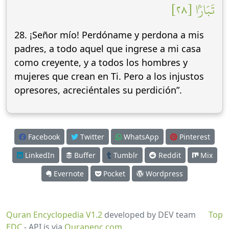
تَبَارَۢا [٢٨]
28. ¡Señor mío! Perdóname y perdona a mis
padres, a todo aquel que ingrese a mi casa
como creyente, y a todos los hombres y
mujeres que crean en Ti. Pero a los injustos
opresores, acreciéntales su perdición”.
Facebook
Twitter
WhatsApp
Pinterest
LinkedIn
Buffer
Tumblr
Reddit
Mix
Evernote
Pocket
Wordpress
Quran Encyclopedia V1.2
developed by DEV team
Top
EDC
- API is via
Quranenc.com