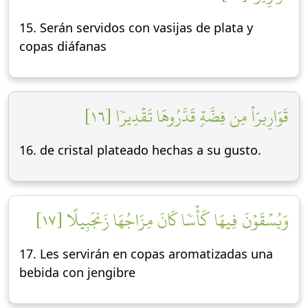
15. Serán servidos con vasijas de plata y
copas diáfanas
قَوَارِيرَاْ مِن فِضَّةٖ قَدَّرُوهَا تَقۡدِيرٗا [١٦]
16. de cristal plateado hechas a su gusto.
وَيُسۡقَوۡنَ فِيهَا كَأۡسٗا كَانَ مِزَاجُهَا زَنجَبِيلًا [١٧]
17. Les servirán en copas aromatizadas una
bebida con jengibre