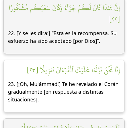
إِنَّ هَٰذَا كَانَ لَكُمۡ جَزَآءٗ وَكَانَ سَعۡيُكُم مَّشۡكُورًا
[٢٢]
22. [Y se les dirá:] “Esta es la recompensa. Su
esfuerzo ha sido aceptado [por Dios]”.
إِنَّا نَحۡنُ نَزَّلۡنَا عَلَيۡكَ ٱلۡقُرۡءَانَ تَنزِيلٗا [٢٣]
23. [¡Oh, Mujámmad!] Te he revelado el Corán
gradualmente [en respuesta a distintas
situaciones].