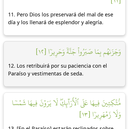
[١١]
11. Pero Dios los preservará del mal de ese
día y los llenará de esplendor y alegría.
وَجَزَىٰهُم بِمَا صَبَرُواْ جَنَّةٗ وَحَرِيرٗا [١٢]
12. Los retribuirá por su paciencia con el
Paraíso y vestimentas de seda.
مُّتَّكِـِٔينَ فِيهَا عَلَى ٱلۡأَرَآئِكِۖ لَا يَرَوۡنَ فِيهَا شَمۡسٗا
وَلَا زَمۡهَرِيرٗا [١٣]
13. [En el Paraíso] estarán reclinados sobre