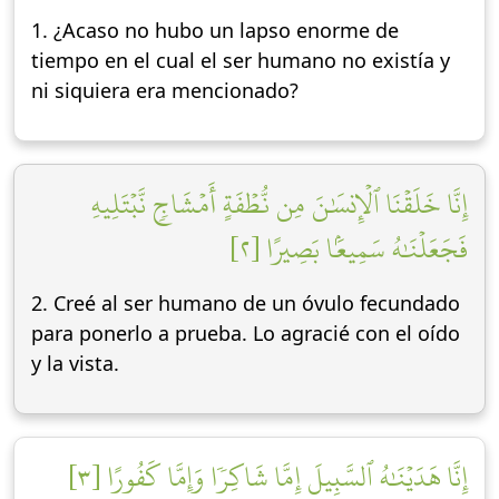
1. ¿Acaso no hubo un lapso enorme de
tiempo en el cual el ser humano no existía y
ni siquiera era mencionado?
إِنَّا خَلَقۡنَا ٱلۡإِنسَٰنَ مِن نُّطۡفَةٍ أَمۡشَاجٖ نَّبۡتَلِيهِ
فَجَعَلۡنَٰهُ سَمِيعَۢا بَصِيرًا [٢]
2. Creé al ser humano de un óvulo fecundado
para ponerlo a prueba. Lo agracié con el oído
y la vista.
إِنَّا هَدَيۡنَٰهُ ٱلسَّبِيلَ إِمَّا شَاكِرٗا وَإِمَّا كَفُورًا [٣]