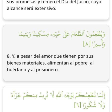
sus promesas y temen el Día del Juicio, cuyo
alcance será extensivo.
وَيُطۡعِمُونَ ٱلطَّعَامَ عَلَىٰ حُبِّهِۦ مِسۡكِينٗا وَيَتِيمٗا
وَأَسِيرًا [٨]
8. Y, a pesar del amor que tienen por sus
bienes materiales, alimentan al pobre, al
huérfano y al prisionero.
إِنَّمَا نُطۡعِمُكُمۡ لِوَجۡهِ ٱللَّهِ لَا نُرِيدُ مِنكُمۡ جَزَآءٗ
وَلَا شُكُورًا [٩]