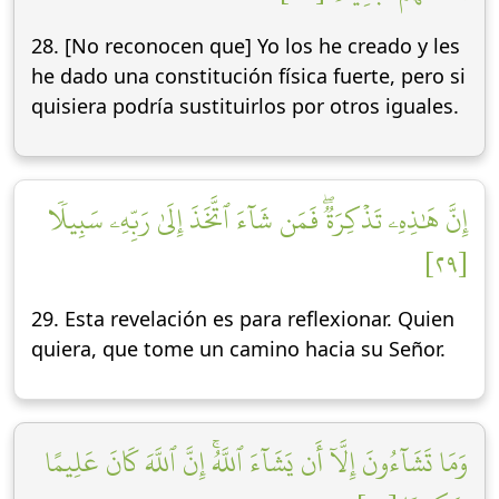
28. [No reconocen que] Yo los he creado y les
he dado una constitución física fuerte, pero si
quisiera podría sustituirlos por otros iguales.
إِنَّ هَٰذِهِۦ تَذۡكِرَةٞۖ فَمَن شَآءَ ٱتَّخَذَ إِلَىٰ رَبِّهِۦ سَبِيلٗا
[٢٩]
29. Esta revelación es para reflexionar. Quien
quiera, que tome un camino hacia su Señor.
وَمَا تَشَآءُونَ إِلَّآ أَن يَشَآءَ ٱللَّهُۚ إِنَّ ٱللَّهَ كَانَ عَلِيمًا