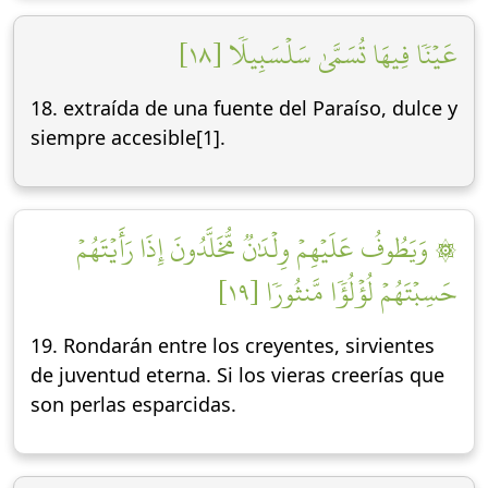
عَيۡنٗا فِيهَا تُسَمَّىٰ سَلۡسَبِيلٗا [١٨]
18. extraída de una fuente del Paraíso, dulce y
siempre accesible[1].
۞ وَيَطُوفُ عَلَيۡهِمۡ وِلۡدَٰنٞ مُّخَلَّدُونَ إِذَا رَأَيۡتَهُمۡ
حَسِبۡتَهُمۡ لُؤۡلُؤٗا مَّنثُورٗا [١٩]
19. Rondarán entre los creyentes, sirvientes
de juventud eterna. Si los vieras creerías que
son perlas esparcidas.