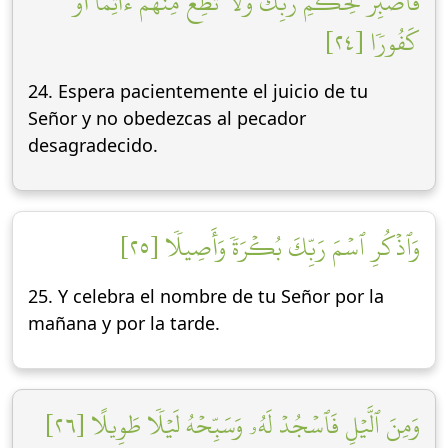
فَٱصۡبِرۡ لِحُكۡمِ رَبِّكَ وَلَا تُطِعۡ مِنۡهُمۡ ءَاثِمًا أَوۡ
كَفُورٗا [٢٤]
24. Espera pacientemente el juicio de tu
Señor y no obedezcas al pecador
desagradecido.
وَٱذۡكُرِ ٱسۡمَ رَبِّكَ بُكۡرَةٗ وَأَصِيلٗا [٢٥]
25. Y celebra el nombre de tu Señor por la
mañana y por la tarde.
وَمِنَ ٱلَّيۡلِ فَٱسۡجُدۡ لَهُۥ وَسَبِّحۡهُ لَيۡلٗا طَوِيلًا [٢٦]