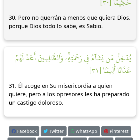
حَكِيمٗا [٣٠]
30. Pero no querrán a menos que quiera Dios,
porque Dios todo lo sabe, es Sabio.
يُدۡخِلُ مَن يَشَآءُ فِي رَحۡمَتِهِۦۚ وَٱلظَّٰلِمِينَ أَعَدَّ لَهُمۡ
عَذَابًا أَلِيمَۢا [٣١]
31. Él acoge en Su misericordia a quien
quiere, pero a los opresores les ha preparado
un castigo doloroso.
Facebook
Twitter
WhatsApp
Pinterest