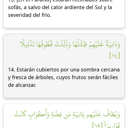
sofás, a salvo del calor ardiente del Sol y la
severidad del frío.
وَدَانِيَةً عَلَيۡهِمۡ ظِلَٰلُهَا وَذُلِّلَتۡ قُطُوفُهَا تَذۡلِيلٗا
[١٤]
14. Estarán cubiertos por una sombra cercana
y fresca de árboles, cuyos frutos serán fáciles
de alcanzar.
وَيُطَافُ عَلَيۡهِم بِـَٔانِيَةٖ مِّن فِضَّةٖ وَأَكۡوَابٖ كَانَتۡ
قَوَارِيرَا۠ [١٥]