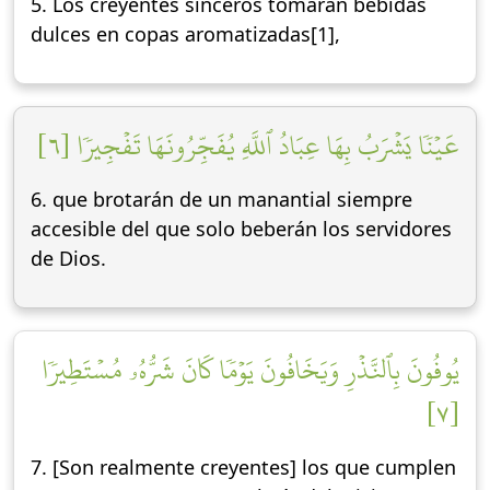
5. Los creyentes sinceros tomarán bebidas
dulces en copas aromatizadas[1],
عَيۡنٗا يَشۡرَبُ بِهَا عِبَادُ ٱللَّهِ يُفَجِّرُونَهَا تَفۡجِيرٗا [٦]
6. que brotarán de un manantial siempre
accesible del que solo beberán los servidores
de Dios.
يُوفُونَ بِٱلنَّذۡرِ وَيَخَافُونَ يَوۡمٗا كَانَ شَرُّهُۥ مُسۡتَطِيرٗا
[٧]
7. [Son realmente creyentes] los que cumplen