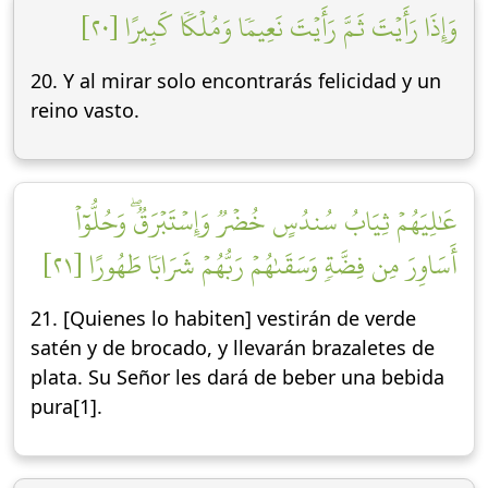
وَإِذَا رَأَيۡتَ ثَمَّ رَأَيۡتَ نَعِيمٗا وَمُلۡكٗا كَبِيرًا [٢٠]
20. Y al mirar solo encontrarás felicidad y un
reino vasto.
عَٰلِيَهُمۡ ثِيَابُ سُندُسٍ خُضۡرٞ وَإِسۡتَبۡرَقٞۖ وَحُلُّوٓاْ
أَسَاوِرَ مِن فِضَّةٖ وَسَقَىٰهُمۡ رَبُّهُمۡ شَرَابٗا طَهُورًا [٢١]
21. [Quienes lo habiten] vestirán de verde
satén y de brocado, y llevarán brazaletes de
plata. Su Señor les dará de beber una bebida
pura[1].