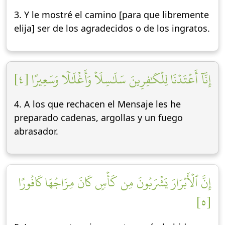
3. Y le mostré el camino [para que libremente
elija] ser de los agradecidos o de los ingratos.
إِنَّآ أَعۡتَدۡنَا لِلۡكَٰفِرِينَ سَلَٰسِلَاْ وَأَغۡلَٰلٗا وَسَعِيرًا [٤]
4. A los que rechacen el Mensaje les he
preparado cadenas, argollas y un fuego
abrasador.
إِنَّ ٱلۡأَبۡرَارَ يَشۡرَبُونَ مِن كَأۡسٖ كَانَ مِزَاجُهَا كَافُورًا
[٥]