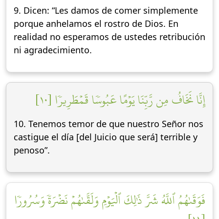
9. Dicen: “Les damos de comer simplemente
porque anhelamos el rostro de Dios. En
realidad no esperamos de ustedes retribución
ni agradecimiento.
إِنَّا نَخَافُ مِن رَّبِّنَا يَوۡمًا عَبُوسٗا قَمۡطَرِيرٗا [١٠]
10. Tenemos temor de que nuestro Señor nos
castigue el día [del Juicio que será] terrible y
penoso”.
فَوَقَىٰهُمُ ٱللَّهُ شَرَّ ذَٰلِكَ ٱلۡيَوۡمِ وَلَقَّىٰهُمۡ نَضۡرَةٗ وَسُرُورٗا