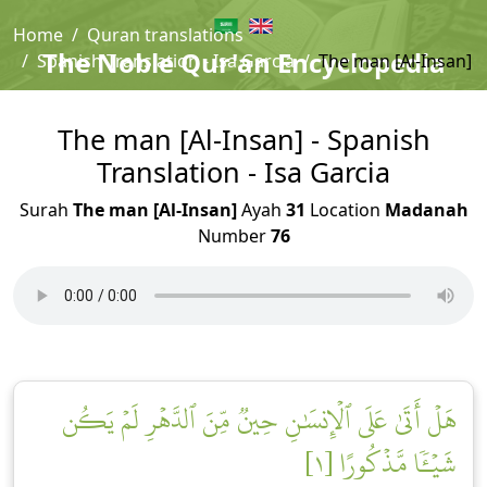
Home
Quran translations
The Noble Qur'an Encyclopedia
Spanish Translation - Isa Garcia
The man [Al-Insan]
The man [Al-Insan] - Spanish
Translation - Isa Garcia
Surah
The man [Al-Insan]
Ayah
31
Location
Madanah
Number
76
هَلۡ أَتَىٰ عَلَى ٱلۡإِنسَٰنِ حِينٞ مِّنَ ٱلدَّهۡرِ لَمۡ يَكُن
شَيۡـٔٗا مَّذۡكُورًا [١]