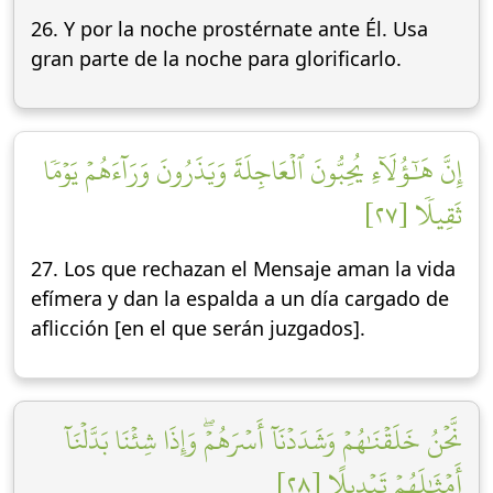
26. Y por la noche prostérnate ante Él. Usa
gran parte de la noche para glorificarlo.
إِنَّ هَٰٓؤُلَآءِ يُحِبُّونَ ٱلۡعَاجِلَةَ وَيَذَرُونَ وَرَآءَهُمۡ يَوۡمٗا
ثَقِيلٗا [٢٧]
27. Los que rechazan el Mensaje aman la vida
efímera y dan la espalda a un día cargado de
aflicción [en el que serán juzgados].
نَّحۡنُ خَلَقۡنَٰهُمۡ وَشَدَدۡنَآ أَسۡرَهُمۡۖ وَإِذَا شِئۡنَا بَدَّلۡنَآ
أَمۡثَٰلَهُمۡ تَبۡدِيلًا [٢٨]