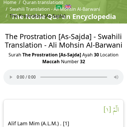
Home
Quran translations
Swahili Translation - Ali Mohsin Al-Barwani
The Noble Qur'an Encyclopedia
The Prostration [As-Sajda]
The Prostration [As-Sajda] - Swahili
Translation - Ali Mohsin Al-Barwani
Surah
The Prostration [As-Sajda]
Ayah
30
Location
Maccah
Number
32
الٓمٓ [١]
Alif Lam Mim (A.L.M.) . [1]