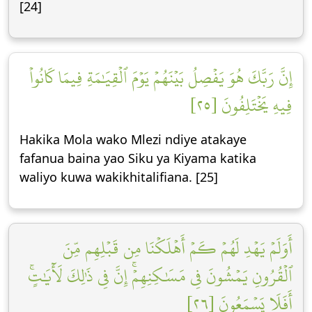
[24]
إِنَّ رَبَّكَ هُوَ يَفۡصِلُ بَيۡنَهُمۡ يَوۡمَ ٱلۡقِيَٰمَةِ فِيمَا كَانُواْ
فِيهِ يَخۡتَلِفُونَ [٢٥]
Hakika Mola wako Mlezi ndiye atakaye
fafanua baina yao Siku ya Kiyama katika
waliyo kuwa wakikhitalifiana. [25]
أَوَلَمۡ يَهۡدِ لَهُمۡ كَمۡ أَهۡلَكۡنَا مِن قَبۡلِهِم مِّنَ
ٱلۡقُرُونِ يَمۡشُونَ فِي مَسَٰكِنِهِمۡۚ إِنَّ فِي ذَٰلِكَ لَأٓيَٰتٍۚ
أَفَلَا يَسۡمَعُونَ [٢٦]