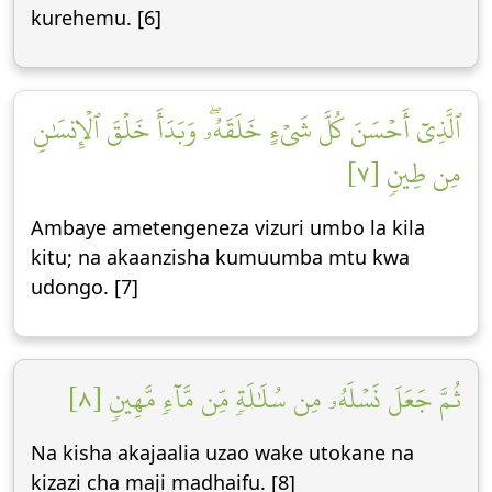
kurehemu. [6]
ٱلَّذِيٓ أَحۡسَنَ كُلَّ شَيۡءٍ خَلَقَهُۥۖ وَبَدَأَ خَلۡقَ ٱلۡإِنسَٰنِ
مِن طِينٖ [٧]
Ambaye ametengeneza vizuri umbo la kila
kitu; na akaanzisha kumuumba mtu kwa
udongo. [7]
ثُمَّ جَعَلَ نَسۡلَهُۥ مِن سُلَٰلَةٖ مِّن مَّآءٖ مَّهِينٖ [٨]
Na kisha akajaalia uzao wake utokane na
kizazi cha maji madhaifu. [8]