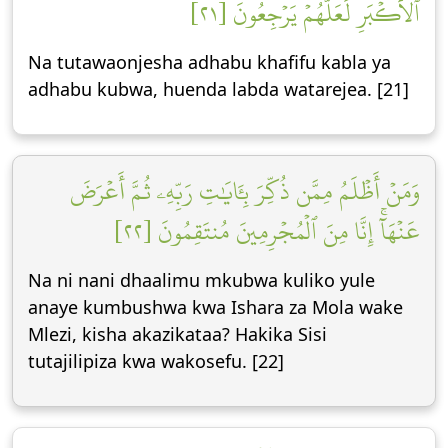
ٱلۡأَكۡبَرِ لَعَلَّهُمۡ يَرۡجِعُونَ [٢١]
Na tutawaonjesha adhabu khafifu kabla ya
adhabu kubwa, huenda labda watarejea. [21]
وَمَنۡ أَظۡلَمُ مِمَّن ذُكِّرَ بِـَٔايَٰتِ رَبِّهِۦ ثُمَّ أَعۡرَضَ
عَنۡهَآۚ إِنَّا مِنَ ٱلۡمُجۡرِمِينَ مُنتَقِمُونَ [٢٢]
Na ni nani dhaalimu mkubwa kuliko yule
anaye kumbushwa kwa Ishara za Mola wake
Mlezi, kisha akazikataa? Hakika Sisi
tutajilipiza kwa wakosefu. [22]