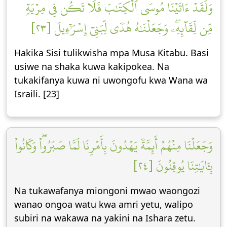
وَلَقَدۡ ءَاتَيۡنَا مُوسَى ٱلۡكِتَٰبَ فَلَا تَكُن فِي مِرۡيَةٖ
مِّن لِّقَآئِهِۦۖ وَجَعَلۡنَٰهُ هُدٗى لِّبَنِيٓ إِسۡرَٰٓءِيلَ [٢٣]
Hakika Sisi tulikwisha mpa Musa Kitabu. Basi
usiwe na shaka kuwa kakipokea. Na
tukakifanya kuwa ni uwongofu kwa Wana wa
Israili. [23]
وَجَعَلۡنَا مِنۡهُمۡ أَئِمَّةٗ يَهۡدُونَ بِأَمۡرِنَا لَمَّا صَبَرُواْۖ وَكَانُواْ
بِـَٔايَٰتِنَا يُوقِنُونَ [٢٤]
Na tukawafanya miongoni mwao waongozi
wanao ongoa watu kwa amri yetu, walipo
subiri na wakawa na yakini na Ishara zetu.