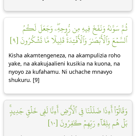
ثُمَّ سَوَّىٰهُ وَنَفَخَ فِيهِ مِن رُّوحِهِۦۖ وَجَعَلَ لَكُمُ
ٱلسَّمۡعَ وَٱلۡأَبۡصَٰرَ وَٱلۡأَفۡـِٔدَةَۚ قَلِيلٗا مَّا تَشۡكُرُونَ [٩]
Kisha akamtengeneza, na akampulizia roho
yake, na akakujaalieni kusikia na kuona, na
nyoyo za kufahamu. Ni uchache mnavyo
shukuru. [9]
وَقَالُوٓاْ أَءِذَا ضَلَلۡنَا فِي ٱلۡأَرۡضِ أَءِنَّا لَفِي خَلۡقٖ جَدِيدِۭۚ
بَلۡ هُم بِلِقَآءِ رَبِّهِمۡ كَٰفِرُونَ [١٠]