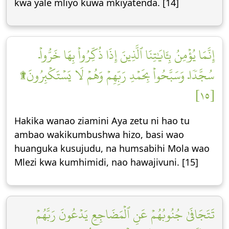
kwa yale mliyo kuwa mkiyatenda. [14]
إِنَّمَا يُؤۡمِنُ بِـَٔايَٰتِنَا ٱلَّذِينَ إِذَا ذُكِّرُواْ بِهَا خَرُّواْۤ
سُجَّدٗاۤ وَسَبَّحُواْ بِحَمۡدِ رَبِّهِمۡ وَهُمۡ لَا يَسۡتَكۡبِرُونَ۩
[١٥]
Hakika wanao ziamini Aya zetu ni hao tu
ambao wakikumbushwa hizo, basi wao
huanguka kusujudu, na humsabihi Mola wao
Mlezi kwa kumhimidi, nao hawajivuni. [15]
تَتَجَافَىٰ جُنُوبُهُمۡ عَنِ ٱلۡمَضَاجِعِ يَدۡعُونَ رَبَّهُمۡ