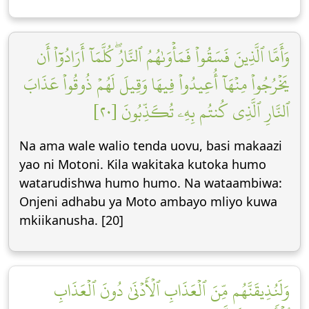
وَأَمَّا ٱلَّذِينَ فَسَقُواْ فَمَأۡوَىٰهُمُ ٱلنَّارُۖ كُلَّمَآ أَرَادُوٓاْ أَن
يَخۡرُجُواْ مِنۡهَآ أُعِيدُواْ فِيهَا وَقِيلَ لَهُمۡ ذُوقُواْ عَذَابَ
ٱلنَّارِ ٱلَّذِي كُنتُم بِهِۦ تُكَذِّبُونَ [٢٠]
Na ama wale walio tenda uovu, basi makaazi
yao ni Motoni. Kila wakitaka kutoka humo
watarudishwa humo humo. Na wataambiwa:
Onjeni adhabu ya Moto ambayo mliyo kuwa
mkiikanusha. [20]
وَلَنُذِيقَنَّهُم مِّنَ ٱلۡعَذَابِ ٱلۡأَدۡنَىٰ دُونَ ٱلۡعَذَابِ