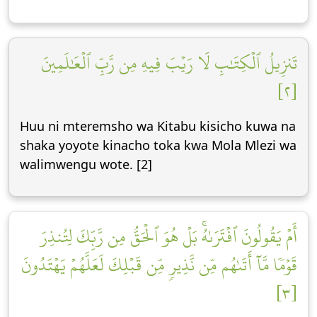
تَنزِيلُ ٱلۡكِتَٰبِ لَا رَيۡبَ فِيهِ مِن رَّبِّ ٱلۡعَٰلَمِينَ
[٢]
Huu ni mteremsho wa Kitabu kisicho kuwa na
shaka yoyote kinacho toka kwa Mola Mlezi wa
walimwengu wote. [2]
أَمۡ يَقُولُونَ ٱفۡتَرَىٰهُۚ بَلۡ هُوَ ٱلۡحَقُّ مِن رَّبِّكَ لِتُنذِرَ
قَوۡمٗا مَّآ أَتَىٰهُم مِّن نَّذِيرٖ مِّن قَبۡلِكَ لَعَلَّهُمۡ يَهۡتَدُونَ
[٣]