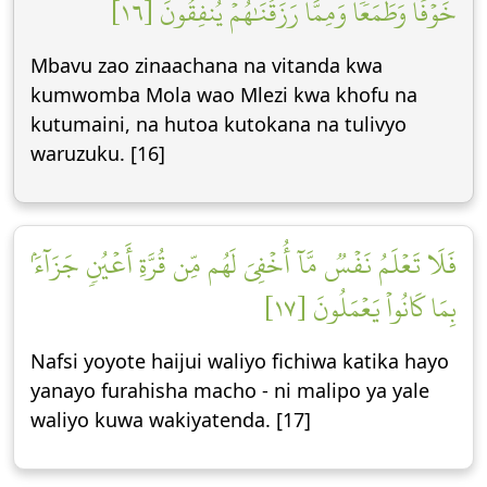
خَوۡفٗا وَطَمَعٗا وَمِمَّا رَزَقۡنَٰهُمۡ يُنفِقُونَ [١٦]
Mbavu zao zinaachana na vitanda kwa
kumwomba Mola wao Mlezi kwa khofu na
kutumaini, na hutoa kutokana na tulivyo
waruzuku. [16]
فَلَا تَعۡلَمُ نَفۡسٞ مَّآ أُخۡفِيَ لَهُم مِّن قُرَّةِ أَعۡيُنٖ جَزَآءَۢ
بِمَا كَانُواْ يَعۡمَلُونَ [١٧]
Nafsi yoyote haijui waliyo fichiwa katika hayo
yanayo furahisha macho - ni malipo ya yale
waliyo kuwa wakiyatenda. [17]