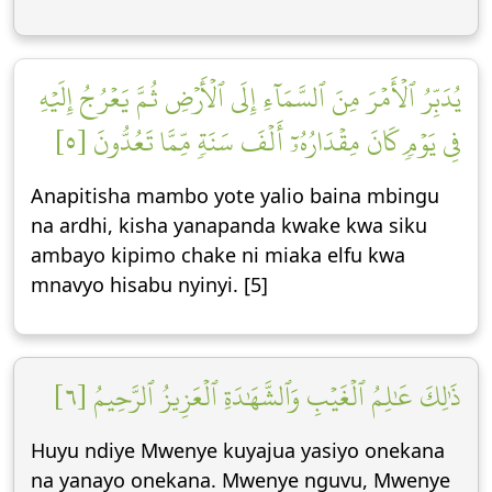
يُدَبِّرُ ٱلۡأَمۡرَ مِنَ ٱلسَّمَآءِ إِلَى ٱلۡأَرۡضِ ثُمَّ يَعۡرُجُ إِلَيۡهِ
فِي يَوۡمٖ كَانَ مِقۡدَارُهُۥٓ أَلۡفَ سَنَةٖ مِّمَّا تَعُدُّونَ [٥]
Anapitisha mambo yote yalio baina mbingu
na ardhi, kisha yanapanda kwake kwa siku
ambayo kipimo chake ni miaka elfu kwa
mnavyo hisabu nyinyi. [5]
ذَٰلِكَ عَٰلِمُ ٱلۡغَيۡبِ وَٱلشَّهَٰدَةِ ٱلۡعَزِيزُ ٱلرَّحِيمُ [٦]
Huyu ndiye Mwenye kuyajua yasiyo onekana
na yanayo onekana. Mwenye nguvu, Mwenye