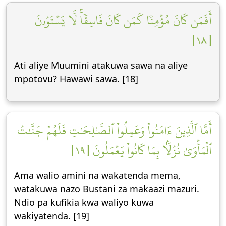
أَفَمَن كَانَ مُؤۡمِنٗا كَمَن كَانَ فَاسِقٗاۚ لَّا يَسۡتَوُۥنَ
[١٨]
Ati aliye Muumini atakuwa sawa na aliye
mpotovu? Hawawi sawa. [18]
أَمَّا ٱلَّذِينَ ءَامَنُواْ وَعَمِلُواْ ٱلصَّٰلِحَٰتِ فَلَهُمۡ جَنَّٰتُ
ٱلۡمَأۡوَىٰ نُزُلَۢا بِمَا كَانُواْ يَعۡمَلُونَ [١٩]
Ama walio amini na wakatenda mema,
watakuwa nazo Bustani za makaazi mazuri.
Ndio pa kufikia kwa waliyo kuwa
wakiyatenda. [19]