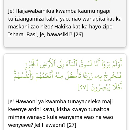
Je! Haijawabainikia kwamba kaumu ngapi
tuliziangamiza kabla yao, nao wanapita katika
maskani zao hizo? Hakika katika hayo zipo
Ishara. Basi, je, hawasikii? [26]
أَوَلَمۡ يَرَوۡاْ أَنَّا نَسُوقُ ٱلۡمَآءَ إِلَى ٱلۡأَرۡضِ ٱلۡجُرُزِ
فَنُخۡرِجُ بِهِۦ زَرۡعٗا تَأۡكُلُ مِنۡهُ أَنۡعَٰمُهُمۡ وَأَنفُسُهُمۡۚ
أَفَلَا يُبۡصِرُونَ [٢٧]
Je! Hawaoni ya kwamba tunayapeleka maji
kwenye ardhi kavu, kisha kwayo tunaitoa
mimea wanayo kula wanyama wao na wao
wenyewe? Je! Hawaoni? [27]