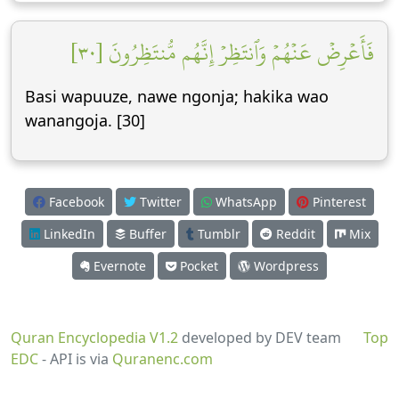
فَأَعۡرِضۡ عَنۡهُمۡ وَٱنتَظِرۡ إِنَّهُم مُّنتَظِرُونَ [٣٠]
Basi wapuuze, nawe ngonja; hakika wao
wanangoja. [30]
Facebook
Twitter
WhatsApp
Pinterest
LinkedIn
Buffer
Tumblr
Reddit
Mix
Evernote
Pocket
Wordpress
Quran Encyclopedia V1.2
developed by DEV team
Top
EDC
- API is via
Quranenc.com