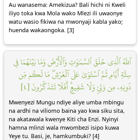
Au wanasema: Amekizua? Bali hichi ni Kweli
iliyo toka kwa Mola wako Mlezi ili uwaonye
watu wasio fikiwa na mwonyaji kabla yako;
huenda wakaongoka. [3]
ٱللَّهُ ٱلَّذِي خَلَقَ ٱلسَّمَٰوَٰتِ وَٱلۡأَرۡضَ وَمَا بَيۡنَهُمَا فِي
سِتَّةِ أَيَّامٖ ثُمَّ ٱسۡتَوَىٰ عَلَى ٱلۡعَرۡشِۖ مَا لَكُم مِّن
دُونِهِۦ مِن وَلِيّٖ وَلَا شَفِيعٍۚ أَفَلَا تَتَذَكَّرُونَ [٤]
Mwenyezi Mungu ndiye aliye umba mbingu
na ardhi na viliomo baina yao kwa siku sita,
na akatawala kwenye Kiti cha Enzi. Nyinyi
hamna mlinzi wala mwombezi isipo kuwa
Yeye tu. Basi, je, hamkumbuki? [4]