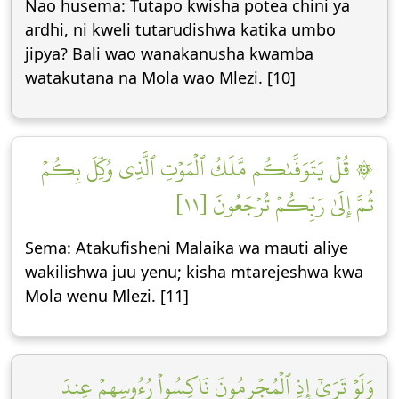
Nao husema: Tutapo kwisha potea chini ya
ardhi, ni kweli tutarudishwa katika umbo
jipya? Bali wao wanakanusha kwamba
watakutana na Mola wao Mlezi. [10]
۞ قُلۡ يَتَوَفَّىٰكُم مَّلَكُ ٱلۡمَوۡتِ ٱلَّذِي وُكِّلَ بِكُمۡ
ثُمَّ إِلَىٰ رَبِّكُمۡ تُرۡجَعُونَ [١١]
Sema: Atakufisheni Malaika wa mauti aliye
wakilishwa juu yenu; kisha mtarejeshwa kwa
Mola wenu Mlezi. [11]
وَلَوۡ تَرَىٰٓ إِذِ ٱلۡمُجۡرِمُونَ نَاكِسُواْ رُءُوسِهِمۡ عِندَ