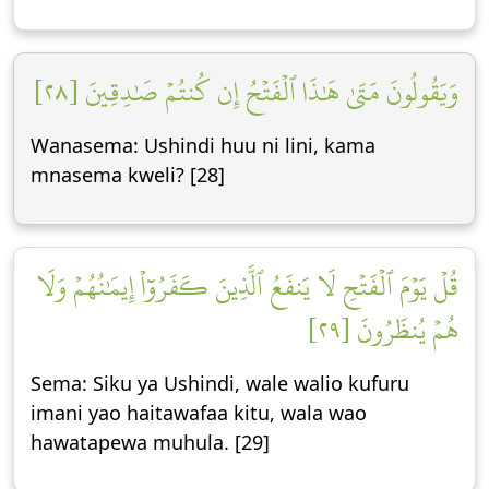
وَيَقُولُونَ مَتَىٰ هَٰذَا ٱلۡفَتۡحُ إِن كُنتُمۡ صَٰدِقِينَ [٢٨]
Wanasema: Ushindi huu ni lini, kama
mnasema kweli? [28]
قُلۡ يَوۡمَ ٱلۡفَتۡحِ لَا يَنفَعُ ٱلَّذِينَ كَفَرُوٓاْ إِيمَٰنُهُمۡ وَلَا
هُمۡ يُنظَرُونَ [٢٩]
Sema: Siku ya Ushindi, wale walio kufuru
imani yao haitawafaa kitu, wala wao
hawatapewa muhula. [29]