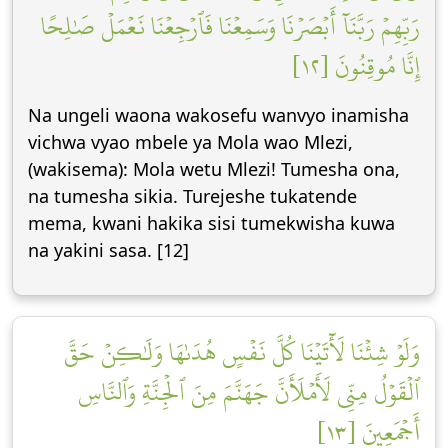
رَبِّهِمۡ رَبَّنَآ أَبۡصَرۡنَا وَسَمِعۡنَا فَٱرۡجِعۡنَا نَعۡمَلۡ صَٰلِحًا
إِنَّا مُوقِنُونَ [١٢]
Na ungeli waona wakosefu wanvyo inamisha
vichwa vyao mbele ya Mola wao Mlezi,
(wakisema): Mola wetu Mlezi! Tumesha ona,
na tumesha sikia. Turejeshe tukatende
mema, kwani hakika sisi tumekwisha kuwa
na yakini sasa. [12]
وَلَوۡ شِئۡنَا لَأٓتَيۡنَا كُلَّ نَفۡسٍ هُدَىٰهَا وَلَٰكِنۡ حَقَّ
ٱلۡقَوۡلُ مِنِّي لَأَمۡلَأَنَّ جَهَنَّمَ مِنَ ٱلۡجِنَّةِ وَٱلنَّاسِ
أَجۡمَعِينَ [١٣]