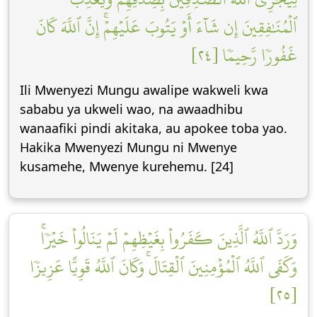
ٱلۡمُنَٰفِقِينَ إِن شَآءَ أَوۡ يَتُوبَ عَلَيۡهِمۡۚ إِنَّ ٱللَّهَ كَانَ
غَفُورٗا رَّحِيمٗا [٢٤]
Ili Mwenyezi Mungu awalipe wakweli kwa
sababu ya ukweli wao, na awaadhibu
wanaafiki pindi akitaka, au apokee toba yao.
Hakika Mwenyezi Mungu ni Mwenye
kusamehe, Mwenye kurehemu. [24]
وَرَدَّ ٱللَّهُ ٱلَّذِينَ كَفَرُواْ بِغَيۡظِهِمۡ لَمۡ يَنَالُواْ خَيۡرٗاۚ
وَكَفَى ٱللَّهُ ٱلۡمُؤۡمِنِينَ ٱلۡقِتَالَۚ وَكَانَ ٱللَّهُ قَوِيًّا عَزِيزٗا
[٢٥]