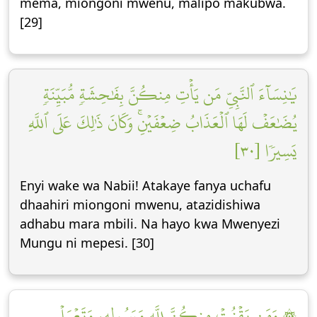
mema, miongoni mwenu, malipo makubwa.
[29]
يَٰنِسَآءَ ٱلنَّبِيِّ مَن يَأۡتِ مِنكُنَّ بِفَٰحِشَةٖ مُّبَيِّنَةٖ
يُضَٰعَفۡ لَهَا ٱلۡعَذَابُ ضِعۡفَيۡنِۚ وَكَانَ ذَٰلِكَ عَلَى ٱللَّهِ
يَسِيرٗا [٣٠]
Enyi wake wa Nabii! Atakaye fanya uchafu
dhaahiri miongoni mwenu, atazidishiwa
adhabu mara mbili. Na hayo kwa Mwenyezi
Mungu ni mepesi. [30]
۞ وَمَن يَقۡنُتۡ مِنكُنَّ لِلَّهِ وَرَسُولِهِۦ وَتَعۡمَلۡ