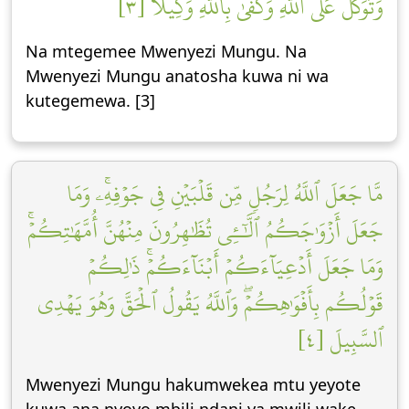
وَتَوَكَّلۡ عَلَى ٱللَّهِۚ وَكَفَىٰ بِٱللَّهِ وَكِيلٗا [٣]
Na mtegemee Mwenyezi Mungu. Na
Mwenyezi Mungu anatosha kuwa ni wa
kutegemewa. [3]
مَّا جَعَلَ ٱللَّهُ لِرَجُلٖ مِّن قَلۡبَيۡنِ فِي جَوۡفِهِۦۚ وَمَا
جَعَلَ أَزۡوَٰجَكُمُ ٱلَّٰٓـِٔي تُظَٰهِرُونَ مِنۡهُنَّ أُمَّهَٰتِكُمۡۚ
وَمَا جَعَلَ أَدۡعِيَآءَكُمۡ أَبۡنَآءَكُمۡۚ ذَٰلِكُمۡ
قَوۡلُكُم بِأَفۡوَٰهِكُمۡۖ وَٱللَّهُ يَقُولُ ٱلۡحَقَّ وَهُوَ يَهۡدِي
ٱلسَّبِيلَ [٤]
Mwenyezi Mungu hakumwekea mtu yeyote