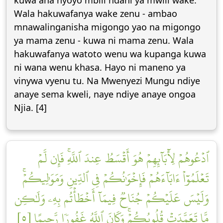
kuwa ana nyoyo mbili ndani ya mwili wake.
Wala hakuwafanya wake zenu - ambao
mnawalinganisha migongo yao na migongo
ya mama zenu - kuwa ni mama zenu. Wala
hakuwafanya watoto wenu wa kupanga kuwa
ni wana wenu khasa. Hayo ni maneno ya
vinywa vyenu tu. Na Mwenyezi Mungu ndiye
anaye sema kweli, naye ndiye anaye ongoa
Njia. [4]
ٱدۡعُوهُمۡ لِأٓبَآئِهِمۡ هُوَ أَقۡسَطُ عِندَ ٱللَّهِۚ فَإِن لَّمۡ
تَعۡلَمُوٓاْ ءَابَآءَهُمۡ فَإِخۡوَٰنُكُمۡ فِي ٱلدِّينِ وَمَوَٰلِيكُمۡۚ
وَلَيۡسَ عَلَيۡكُمۡ جُنَاحٞ فِيمَآ أَخۡطَأۡتُم بِهِۦ وَلَٰكِن
مَّا تَعَمَّدَتۡ قُلُوبُكُمۡۚ وَكَانَ ٱللَّهُ غَفُورٗا رَّحِيمًا [٥]