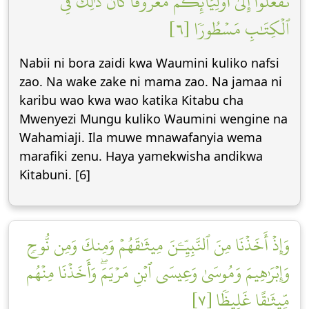
تَفۡعَلُوٓاْ إِلَىٰٓ أَوۡلِيَآئِكُم مَّعۡرُوفٗاۚ كَانَ ذَٰلِكَ فِي
ٱلۡكِتَٰبِ مَسۡطُورٗا [٦]
Nabii ni bora zaidi kwa Waumini kuliko nafsi
zao. Na wake zake ni mama zao. Na jamaa ni
karibu wao kwa wao katika Kitabu cha
Mwenyezi Mungu kuliko Waumini wengine na
Wahamiaji. Ila muwe mnawafanyia wema
marafiki zenu. Haya yamekwisha andikwa
Kitabuni. [6]
وَإِذۡ أَخَذۡنَا مِنَ ٱلنَّبِيِّـۧنَ مِيثَٰقَهُمۡ وَمِنكَ وَمِن نُّوحٖ
وَإِبۡرَٰهِيمَ وَمُوسَىٰ وَعِيسَى ٱبۡنِ مَرۡيَمَۖ وَأَخَذۡنَا مِنۡهُم
مِّيثَٰقًا غَلِيظٗا [٧]