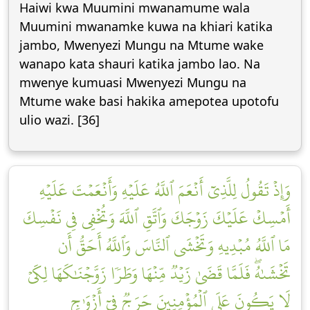
Haiwi kwa Muumini mwanamume wala
Muumini mwanamke kuwa na khiari katika
jambo, Mwenyezi Mungu na Mtume wake
wanapo kata shauri katika jambo lao. Na
mwenye kumuasi Mwenyezi Mungu na
Mtume wake basi hakika amepotea upotofu
ulio wazi. [36]
وَإِذۡ تَقُولُ لِلَّذِيٓ أَنۡعَمَ ٱللَّهُ عَلَيۡهِ وَأَنۡعَمۡتَ عَلَيۡهِ
أَمۡسِكۡ عَلَيۡكَ زَوۡجَكَ وَٱتَّقِ ٱللَّهَ وَتُخۡفِي فِي نَفۡسِكَ
مَا ٱللَّهُ مُبۡدِيهِ وَتَخۡشَى ٱلنَّاسَ وَٱللَّهُ أَحَقُّ أَن
تَخۡشَىٰهُۖ فَلَمَّا قَضَىٰ زَيۡدٞ مِّنۡهَا وَطَرٗا زَوَّجۡنَٰكَهَا لِكَيۡ
لَا يَكُونَ عَلَى ٱلۡمُؤۡمِنِينَ حَرَجٞ فِيٓ أَزۡوَٰجِ