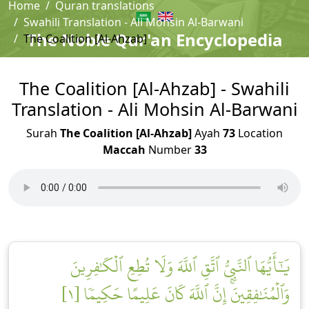
Home
Quran translations
Swahili Translation - Ali Mohsin Al-Barwani
The Noble Qur'an Encyclopedia
The Coalition [Al-Ahzab]
The Coalition [Al-Ahzab] - Swahili
Translation - Ali Mohsin Al-Barwani
Surah
The Coalition [Al-Ahzab]
Ayah
73
Location
Maccah
Number
33
يَٰٓأَيُّهَا ٱلنَّبِيُّ ٱتَّقِ ٱللَّهَ وَلَا تُطِعِ ٱلۡكَٰفِرِينَ
وَٱلۡمُنَٰفِقِينَۚ إِنَّ ٱللَّهَ كَانَ عَلِيمًا حَكِيمٗا [١]