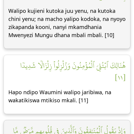
Walipo kujieni kutoka juu yenu, na kutoka
chini yenu; na macho yalipo kodoka, na nyoyo
zikapanda kooni, nanyi mkamdhania
Mwenyezi Mungu dhana mbali mbali. [10]
هُنَالِكَ ٱبۡتُلِيَ ٱلۡمُؤۡمِنُونَ وَزُلۡزِلُواْ زِلۡزَالٗا شَدِيدٗا
[١١]
Hapo ndipo Waumini walipo jaribiwa, na
wakatikiswa mtikiso mkali. [11]
وَإِذۡ يَقُولُ ٱلۡمُنَٰفِقُونَ وَٱلَّذِينَ فِي قُلُوبِهِم مَّرَضٞ مَّا