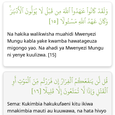
وَلَقَدۡ كَانُواْ عَٰهَدُواْ ٱللَّهَ مِن قَبۡلُ لَا يُوَلُّونَ ٱلۡأَدۡبَٰرَۚ
وَكَانَ عَهۡدُ ٱللَّهِ مَسۡـُٔولٗا [١٥]
Na hakika walikwisha muahidi Mwenyezi
Mungu kabla yake kwamba hawatageuza
migongo yao. Na ahadi ya Mwenyezi Mungu
ni yenye kuulizwa. [15]
قُل لَّن يَنفَعَكُمُ ٱلۡفِرَارُ إِن فَرَرۡتُم مِّنَ ٱلۡمَوۡتِ أَوِ
ٱلۡقَتۡلِ وَإِذٗا لَّا تُمَتَّعُونَ إِلَّا قَلِيلٗا [١٦]
Sema: Kukimbia hakukufaeni kitu ikiwa
mnakimbia mauti au kuuwawa, na hata hivyo