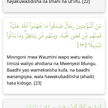
hayakuwazidisha ila Imani na ut'iifu. [22]
مِّنَ ٱلۡمُؤۡمِنِينَ رِجَالٞ صَدَقُواْ مَا عَٰهَدُواْ ٱللَّهَ عَلَيۡهِۖ
فَمِنۡهُم مَّن قَضَىٰ نَحۡبَهُۥ وَمِنۡهُم مَّن يَنتَظِرُۖ وَمَا بَدَّلُواْ
تَبۡدِيلٗا [٢٣]
Miongoni mwa Waumini wapo watu walio
timiza waliyo ahidiana na Mwenyezi Mungu.
Baadhi yao wamekwisha kufa, na baadhi
wanangojea, wala hawakubadilisha (ahadi)
hata kidogo. [23]
لِّيَجۡزِيَ ٱللَّهُ ٱلصَّٰدِقِينَ بِصِدۡقِهِمۡ وَيُعَذِّبَ