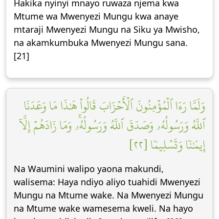
Hakika nyinyi mnayo ruwaza njema kwa
Mtume wa Mwenyezi Mungu kwa anaye
mtaraji Mwenyezi Mungu na Siku ya Mwisho,
na akamkumbuka Mwenyezi Mungu sana.
[21]
وَلَمَّا رَءَا ٱلۡمُؤۡمِنُونَ ٱلۡأَحۡزَابَ قَالُواْ هَٰذَا مَا وَعَدَنَا
ٱللَّهُ وَرَسُولُهُۥ وَصَدَقَ ٱللَّهُ وَرَسُولُهُۥۚ وَمَا زَادَهُمۡ إِلَّآ
إِيمَٰنٗا وَتَسۡلِيمٗا [٢٢]
Na Waumini walipo yaona makundi,
walisema: Haya ndiyo aliyo tuahidi Mwenyezi
Mungu na Mtume wake. Na Mwenyezi Mungu
na Mtume wake wamesema kweli. Na hayo