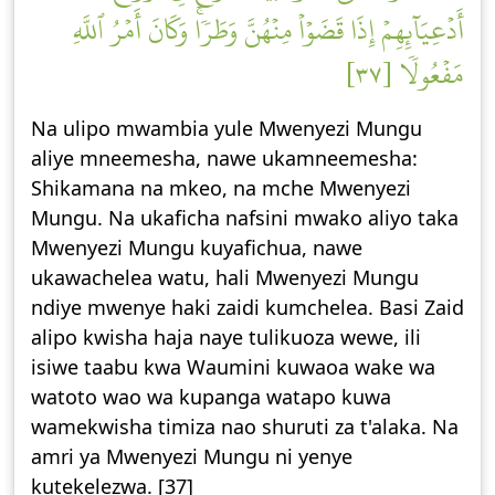
أَدۡعِيَآئِهِمۡ إِذَا قَضَوۡاْ مِنۡهُنَّ وَطَرٗاۚ وَكَانَ أَمۡرُ ٱللَّهِ
مَفۡعُولٗا [٣٧]
Na ulipo mwambia yule Mwenyezi Mungu
aliye mneemesha, nawe ukamneemesha:
Shikamana na mkeo, na mche Mwenyezi
Mungu. Na ukaficha nafsini mwako aliyo taka
Mwenyezi Mungu kuyafichua, nawe
ukawachelea watu, hali Mwenyezi Mungu
ndiye mwenye haki zaidi kumchelea. Basi Zaid
alipo kwisha haja naye tulikuoza wewe, ili
isiwe taabu kwa Waumini kuwaoa wake wa
watoto wao wa kupanga watapo kuwa
wamekwisha timiza nao shuruti za t'alaka. Na
amri ya Mwenyezi Mungu ni yenye
kutekelezwa. [37]