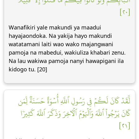
[٢٠]
Wanafikiri yale makundi ya maadui
hayajaondoka. Na yakija hayo makundi
watatamani laiti wao wako majangwani
pamoja na mabedui, wakiuliza khabari zenu.
Na lau wakiwa pamoja nanyi hawapigani ila
kidogo tu. [20]
لَّقَدۡ كَانَ لَكُمۡ فِي رَسُولِ ٱللَّهِ أُسۡوَةٌ حَسَنَةٞ لِّمَن
كَانَ يَرۡجُواْ ٱللَّهَ وَٱلۡيَوۡمَ ٱلۡأٓخِرَ وَذَكَرَ ٱللَّهَ كَثِيرٗا
[٢١]