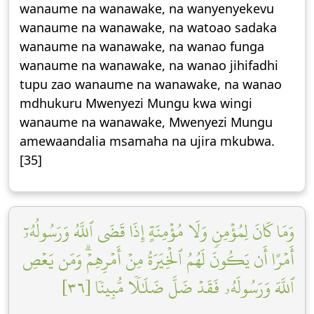
wanaume na wanawake, na wanyenyekevu
wanaume na wanawake, na watoao sadaka
wanaume na wanawake, na wanao funga
wanaume na wanawake, na wanao jihifadhi
tupu zao wanaume na wanawake, na wanao
mdhukuru Mwenyezi Mungu kwa wingi
wanaume na wanawake, Mwenyezi Mungu
amewaandalia msamaha na ujira mkubwa.
[35]
وَمَا كَانَ لِمُؤۡمِنٖ وَلَا مُؤۡمِنَةٍ إِذَا قَضَى ٱللَّهُ وَرَسُولُهُۥٓ
أَمۡرًا أَن يَكُونَ لَهُمُ ٱلۡخِيَرَةُ مِنۡ أَمۡرِهِمۡۗ وَمَن يَعۡصِ
ٱللَّهَ وَرَسُولَهُۥ فَقَدۡ ضَلَّ ضَلَٰلٗا مُّبِينٗا [٣٦]