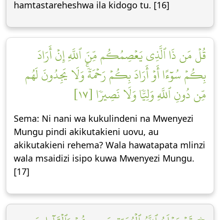
hamtastareheshwa ila kidogo tu. [16]
قُلۡ مَن ذَا ٱلَّذِي يَعۡصِمُكُم مِّنَ ٱللَّهِ إِنۡ أَرَادَ
بِكُمۡ سُوٓءًا أَوۡ أَرَادَ بِكُمۡ رَحۡمَةٗۚ وَلَا يَجِدُونَ لَهُم
مِّن دُونِ ٱللَّهِ وَلِيّٗا وَلَا نَصِيرٗا [١٧]
Sema: Ni nani wa kukulindeni na Mwenyezi
Mungu pindi akikutakieni uovu, au
akikutakieni rehema? Wala hawatapata mlinzi
wala msaidizi isipo kuwa Mwenyezi Mungu.
[17]