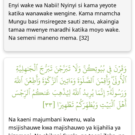
Enyi wake wa Nabii! Nyinyi si kama yeyote
katika wanawake wengine. Kama mnamcha
Mungu basi msiregeze sauti zenu, akaingia
tamaa mwenye maradhi katika moyo wake.
Na semeni maneno mema. [32]
وَقَرۡنَ فِي بُيُوتِكُنَّ وَلَا تَبَرَّجۡنَ تَبَرُّجَ ٱلۡجَٰهِلِيَّةِ
ٱلۡأُولَىٰۖ وَأَقِمۡنَ ٱلصَّلَوٰةَ وَءَاتِينَ ٱلزَّكَوٰةَ وَأَطِعۡنَ ٱللَّهَ
وَرَسُولَهُۥٓۚ إِنَّمَا يُرِيدُ ٱللَّهُ لِيُذۡهِبَ عَنكُمُ ٱلرِّجۡسَ
أَهۡلَ ٱلۡبَيۡتِ وَيُطَهِّرَكُمۡ تَطۡهِيرٗا [٣٣]
Na kaeni majumbani kwenu, wala
msijishauwe kwa majishauwo ya kijahilia ya