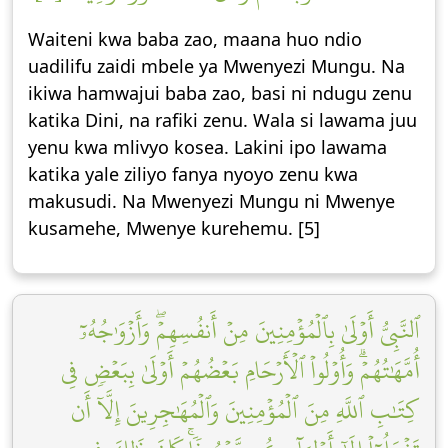
Waiteni kwa baba zao, maana huo ndio
uadilifu zaidi mbele ya Mwenyezi Mungu. Na
ikiwa hamwajui baba zao, basi ni ndugu zenu
katika Dini, na rafiki zenu. Wala si lawama juu
yenu kwa mlivyo kosea. Lakini ipo lawama
katika yale ziliyo fanya nyoyo zenu kwa
makusudi. Na Mwenyezi Mungu ni Mwenye
kusamehe, Mwenye kurehemu. [5]
ٱلنَّبِيُّ أَوۡلَىٰ بِٱلۡمُؤۡمِنِينَ مِنۡ أَنفُسِهِمۡۖ وَأَزۡوَٰجُهُۥٓ
أُمَّهَٰتُهُمۡۗ وَأُوْلُواْ ٱلۡأَرۡحَامِ بَعۡضُهُمۡ أَوۡلَىٰ بِبَعۡضٖ فِي
كِتَٰبِ ٱللَّهِ مِنَ ٱلۡمُؤۡمِنِينَ وَٱلۡمُهَٰجِرِينَ إِلَّآ أَن