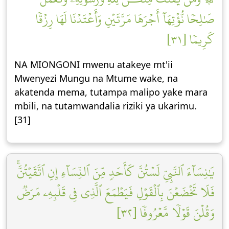
صَٰلِحٗا نُّؤۡتِهَآ أَجۡرَهَا مَرَّتَيۡنِ وَأَعۡتَدۡنَا لَهَا رِزۡقٗا
كَرِيمٗا [٣١]
NA MIONGONI mwenu atakeye mt'ii
Mwenyezi Mungu na Mtume wake, na
akatenda mema, tutampa malipo yake mara
mbili, na tutamwandalia riziki ya ukarimu.
[31]
يَٰنِسَآءَ ٱلنَّبِيِّ لَسۡتُنَّ كَأَحَدٖ مِّنَ ٱلنِّسَآءِ إِنِ ٱتَّقَيۡتُنَّۚ
فَلَا تَخۡضَعۡنَ بِٱلۡقَوۡلِ فَيَطۡمَعَ ٱلَّذِي فِي قَلۡبِهِۦ مَرَضٞ
وَقُلۡنَ قَوۡلٗا مَّعۡرُوفٗا [٣٢]