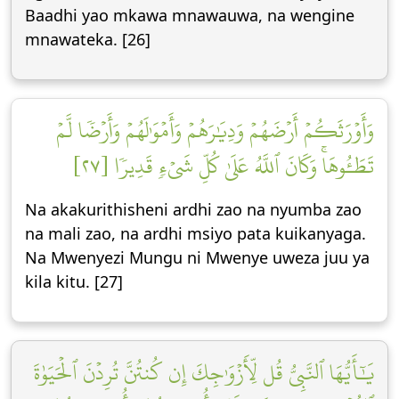
Baadhi yao mkawa mnawauwa, na wengine
mnawateka. [26]
وَأَوۡرَثَكُمۡ أَرۡضَهُمۡ وَدِيَٰرَهُمۡ وَأَمۡوَٰلَهُمۡ وَأَرۡضٗا لَّمۡ
تَطَـُٔوهَاۚ وَكَانَ ٱللَّهُ عَلَىٰ كُلِّ شَيۡءٖ قَدِيرٗا [٢٧]
Na akakurithisheni ardhi zao na nyumba zao
na mali zao, na ardhi msiyo pata kuikanyaga.
Na Mwenyezi Mungu ni Mwenye uweza juu ya
kila kitu. [27]
يَٰٓأَيُّهَا ٱلنَّبِيُّ قُل لِّأَزۡوَٰجِكَ إِن كُنتُنَّ تُرِدۡنَ ٱلۡحَيَوٰةَ