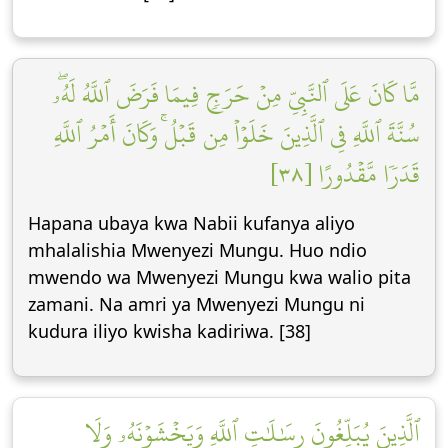
مَّا كَانَ عَلَى ٱلنَّبِيِّ مِنۡ حَرَجٖ فِيمَا فَرَضَ ٱللَّهُ لَهُۥۖ
سُنَّةَ ٱللَّهِ فِي ٱلَّذِينَ خَلَوۡاْ مِن قَبۡلُۚ وَكَانَ أَمۡرُ ٱللَّهِ
قَدَرٗا مَّقۡدُورًا [٣٨]
Hapana ubaya kwa Nabii kufanya aliyo
mhalalishia Mwenyezi Mungu. Huo ndio
mwendo wa Mwenyezi Mungu kwa walio pita
zamani. Na amri ya Mwenyezi Mungu ni
kudura iliyo kwisha kadiriwa. [38]
ٱلَّذِينَ يُبَلِّغُونَ رِسَٰلَٰتِ ٱللَّهِ وَيَخۡشَوۡنَهُۥ وَلَا