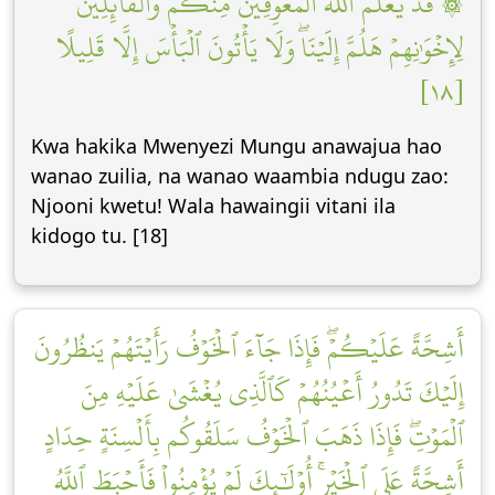
۞ قَدۡ يَعۡلَمُ ٱللَّهُ ٱلۡمُعَوِّقِينَ مِنكُمۡ وَٱلۡقَآئِلِينَ
لِإِخۡوَٰنِهِمۡ هَلُمَّ إِلَيۡنَاۖ وَلَا يَأۡتُونَ ٱلۡبَأۡسَ إِلَّا قَلِيلًا
[١٨]
Kwa hakika Mwenyezi Mungu anawajua hao
wanao zuilia, na wanao waambia ndugu zao:
Njooni kwetu! Wala hawaingii vitani ila
kidogo tu. [18]
أَشِحَّةً عَلَيۡكُمۡۖ فَإِذَا جَآءَ ٱلۡخَوۡفُ رَأَيۡتَهُمۡ يَنظُرُونَ
إِلَيۡكَ تَدُورُ أَعۡيُنُهُمۡ كَٱلَّذِي يُغۡشَىٰ عَلَيۡهِ مِنَ
ٱلۡمَوۡتِۖ فَإِذَا ذَهَبَ ٱلۡخَوۡفُ سَلَقُوكُم بِأَلۡسِنَةٍ حِدَادٍ
أَشِحَّةً عَلَى ٱلۡخَيۡرِۚ أُوْلَٰٓئِكَ لَمۡ يُؤۡمِنُواْ فَأَحۡبَطَ ٱللَّهُ