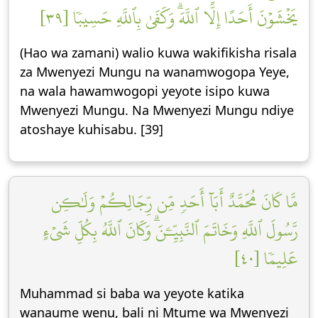
يَخۡشَوۡنَ أَحَدًا إِلَّا ٱللَّهَۗ وَكَفَىٰ بِٱللَّهِ حَسِيبٗا [٣٩]
(Hao wa zamani) walio kuwa wakifikisha risala
za Mwenyezi Mungu na wanamwogopa Yeye,
na wala hawamwogopi yeyote isipo kuwa
Mwenyezi Mungu. Na Mwenyezi Mungu ndiye
atoshaye kuhisabu. [39]
مَّا كَانَ مُحَمَّدٌ أَبَآ أَحَدٖ مِّن رِّجَالِكُمۡ وَلَٰكِن
رَّسُولَ ٱللَّهِ وَخَاتَمَ ٱلنَّبِيِّـۧنَۗ وَكَانَ ٱللَّهُ بِكُلِّ شَيۡءٍ
عَلِيمٗا [٤٠]
Muhammad si baba wa yeyote katika
wanaume wenu, bali ni Mtume wa Mwenyezi