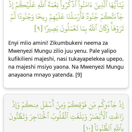
يَٰٓأَيُّهَا ٱلَّذِينَ ءَامَنُواْ ٱذۡكُرُواْ نِعۡمَةَ ٱللَّهِ عَلَيۡكُمۡ إِذۡ
جَآءَتۡكُمۡ جُنُودٞ فَأَرۡسَلۡنَا عَلَيۡهِمۡ رِيحٗا وَجُنُودٗا لَّمۡ
تَرَوۡهَاۚ وَكَانَ ٱللَّهُ بِمَا تَعۡمَلُونَ بَصِيرًا [٩]
Enyi mlio amini! Zikumbukeni neema za
Mwenyezi Mungu zilio juu yenu. Pale yalipo
kufikilieni majeshi, nasi tukayapelekea upepo,
na majeshi msiyo yaona. Na Mwenyezi Mungu
anayaona mnayo yatenda. [9]
إِذۡ جَآءُوكُم مِّن فَوۡقِكُمۡ وَمِنۡ أَسۡفَلَ مِنكُمۡ وَإِذۡ
زَاغَتِ ٱلۡأَبۡصَٰرُ وَبَلَغَتِ ٱلۡقُلُوبُ ٱلۡحَنَاجِرَ وَتَظُنُّونَ
بِٱللَّهِ ٱلظُّنُونَا۠ [١٠]