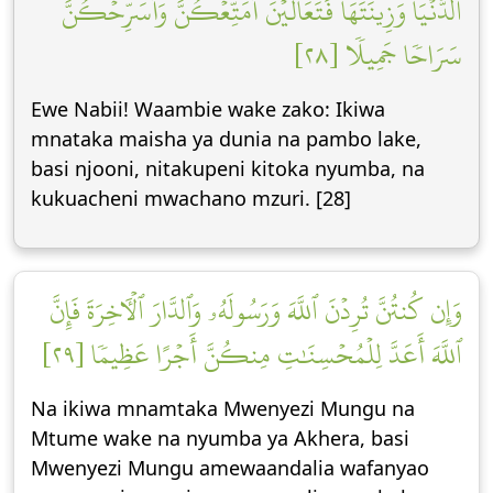
ٱلدُّنۡيَا وَزِينَتَهَا فَتَعَالَيۡنَ أُمَتِّعۡكُنَّ وَأُسَرِّحۡكُنَّ
سَرَاحٗا جَمِيلٗا [٢٨]
Ewe Nabii! Waambie wake zako: Ikiwa
mnataka maisha ya dunia na pambo lake,
basi njooni, nitakupeni kitoka nyumba, na
kukuacheni mwachano mzuri. [28]
وَإِن كُنتُنَّ تُرِدۡنَ ٱللَّهَ وَرَسُولَهُۥ وَٱلدَّارَ ٱلۡأٓخِرَةَ فَإِنَّ
ٱللَّهَ أَعَدَّ لِلۡمُحۡسِنَٰتِ مِنكُنَّ أَجۡرًا عَظِيمٗا [٢٩]
Na ikiwa mnamtaka Mwenyezi Mungu na
Mtume wake na nyumba ya Akhera, basi
Mwenyezi Mungu amewaandalia wafanyao