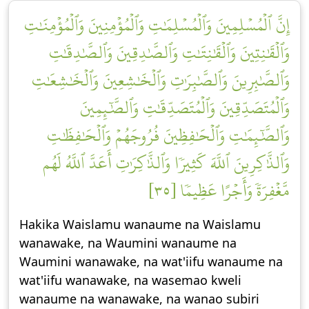
إِنَّ ٱلۡمُسۡلِمِينَ وَٱلۡمُسۡلِمَٰتِ وَٱلۡمُؤۡمِنِينَ وَٱلۡمُؤۡمِنَٰتِ
وَٱلۡقَٰنِتِينَ وَٱلۡقَٰنِتَٰتِ وَٱلصَّٰدِقِينَ وَٱلصَّٰدِقَٰتِ
وَٱلصَّٰبِرِينَ وَٱلصَّٰبِرَٰتِ وَٱلۡخَٰشِعِينَ وَٱلۡخَٰشِعَٰتِ
وَٱلۡمُتَصَدِّقِينَ وَٱلۡمُتَصَدِّقَٰتِ وَٱلصَّٰٓئِمِينَ
وَٱلصَّٰٓئِمَٰتِ وَٱلۡحَٰفِظِينَ فُرُوجَهُمۡ وَٱلۡحَٰفِظَٰتِ
وَٱلذَّٰكِرِينَ ٱللَّهَ كَثِيرٗا وَٱلذَّٰكِرَٰتِ أَعَدَّ ٱللَّهُ لَهُم
مَّغۡفِرَةٗ وَأَجۡرًا عَظِيمٗا [٣٥]
Hakika Waislamu wanaume na Waislamu
wanawake, na Waumini wanaume na
Waumini wanawake, na wat'iifu wanaume na
wat'iifu wanawake, na wasemao kweli
wanaume na wanawake, na wanao subiri