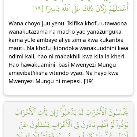
أَعۡمَٰلَهُمۡۚ وَكَانَ ذَٰلِكَ عَلَى ٱللَّهِ يَسِيرٗا [١٩]
Wana choyo juu yenu. Ikifika khofu utawaona
wanakutazama na macho yao yanazunguka,
kama yule ambaye aliye zimia kwa kukaribia
mauti. Na khofu ikiondoka wanakuudhini kwa
ndimi kali, nao ni mabakhili kwa kila la kheri.
Hao hawakuamini, basi Mwenyezi Mungu
amevibat'ilisha vitendo vyao. Na hayo kwa
Mwenyezi Mungu ni mepesi. [19]
يَحۡسَبُونَ ٱلۡأَحۡزَابَ لَمۡ يَذۡهَبُواْۖ وَإِن يَأۡتِ ٱلۡأَحۡزَابُ
يَوَدُّواْ لَوۡ أَنَّهُم بَادُونَ فِي ٱلۡأَعۡرَابِ يَسۡـَٔلُونَ عَنۡ
أَنۢبَآئِكُمۡۖ وَلَوۡ كَانُواْ فِيكُم مَّا قَٰتَلُوٓاْ إِلَّا قَلِيلٗا