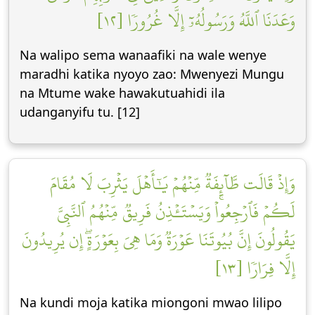
وَعَدَنَا ٱللَّهُ وَرَسُولُهُۥٓ إِلَّا غُرُورٗا [١٢]
Na walipo sema wanaafiki na wale wenye
maradhi katika nyoyo zao: Mwenyezi Mungu
na Mtume wake hawakutuahidi ila
udanganyifu tu. [12]
وَإِذۡ قَالَت طَّآئِفَةٞ مِّنۡهُمۡ يَٰٓأَهۡلَ يَثۡرِبَ لَا مُقَامَ
لَكُمۡ فَٱرۡجِعُواْۚ وَيَسۡتَـٔۡذِنُ فَرِيقٞ مِّنۡهُمُ ٱلنَّبِيَّ
يَقُولُونَ إِنَّ بُيُوتَنَا عَوۡرَةٞ وَمَا هِيَ بِعَوۡرَةٍۖ إِن يُرِيدُونَ
إِلَّا فِرَارٗا [١٣]
Na kundi moja katika miongoni mwao lilipo