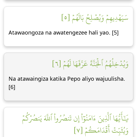
سَيَهۡدِيهِمۡ وَيُصۡلِحُ بَالَهُمۡ [٥]
Atawaongoza na awatengezee hali yao. [5]
وَيُدۡخِلُهُمُ ٱلۡجَنَّةَ عَرَّفَهَا لَهُمۡ [٦]
Na atawaingiza katika Pepo aliyo wajuulisha.
[6]
يَٰٓأَيُّهَا ٱلَّذِينَ ءَامَنُوٓاْ إِن تَنصُرُواْ ٱللَّهَ يَنصُرۡكُمۡ
وَيُثَبِّتۡ أَقۡدَامَكُمۡ [٧]