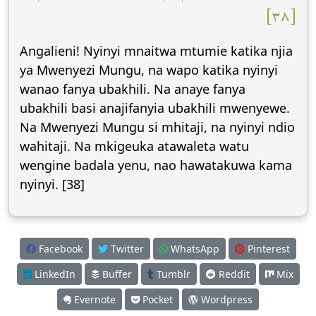
[٣٨]
Angalieni! Nyinyi mnaitwa mtumie katika njia
ya Mwenyezi Mungu, na wapo katika nyinyi
wanao fanya ubakhili. Na anaye fanya
ubakhili basi anajifanyia ubakhili mwenyewe.
Na Mwenyezi Mungu si mhitaji, na nyinyi ndio
wahitaji. Na mkigeuka atawaleta watu
wengine badala yenu, nao hawatakuwa kama
nyinyi. [38]
Facebook
Twitter
WhatsApp
Pinterest
LinkedIn
Buffer
Tumblr
Reddit
Mix
Evernote
Pocket
Wordpress