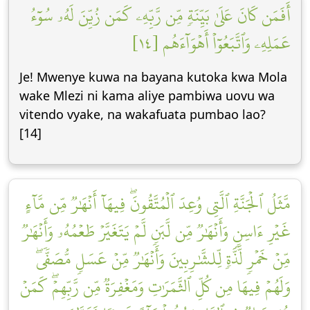
أَفَمَن كَانَ عَلَىٰ بَيِّنَةٖ مِّن رَّبِّهِۦ كَمَن زُيِّنَ لَهُۥ سُوٓءُ
عَمَلِهِۦ وَٱتَّبَعُوٓاْ أَهۡوَآءَهُم [١٤]
Je! Mwenye kuwa na bayana kutoka kwa Mola
wake Mlezi ni kama aliye pambiwa uovu wa
vitendo vyake, na wakafuata pumbao lao?
[14]
مَّثَلُ ٱلۡجَنَّةِ ٱلَّتِي وُعِدَ ٱلۡمُتَّقُونَۖ فِيهَآ أَنۡهَٰرٞ مِّن مَّآءٍ
غَيۡرِ ءَاسِنٖ وَأَنۡهَٰرٞ مِّن لَّبَنٖ لَّمۡ يَتَغَيَّرۡ طَعۡمُهُۥ وَأَنۡهَٰرٞ
مِّنۡ خَمۡرٖ لَّذَّةٖ لِّلشَّٰرِبِينَ وَأَنۡهَٰرٞ مِّنۡ عَسَلٖ مُّصَفّٗىۖ
وَلَهُمۡ فِيهَا مِن كُلِّ ٱلثَّمَرَٰتِ وَمَغۡفِرَةٞ مِّن رَّبِّهِمۡۖ كَمَنۡ