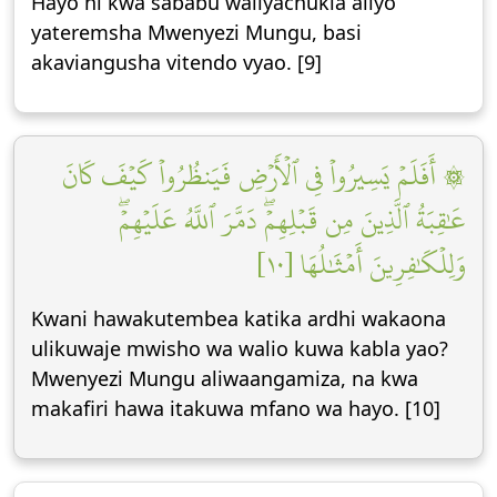
Hayo ni kwa sababu waliyachukia aliyo
yateremsha Mwenyezi Mungu, basi
akaviangusha vitendo vyao. [9]
۞ أَفَلَمۡ يَسِيرُواْ فِي ٱلۡأَرۡضِ فَيَنظُرُواْ كَيۡفَ كَانَ
عَٰقِبَةُ ٱلَّذِينَ مِن قَبۡلِهِمۡۖ دَمَّرَ ٱللَّهُ عَلَيۡهِمۡۖ
وَلِلۡكَٰفِرِينَ أَمۡثَٰلُهَا [١٠]
Kwani hawakutembea katika ardhi wakaona
ulikuwaje mwisho wa walio kuwa kabla yao?
Mwenyezi Mungu aliwaangamiza, na kwa
makafiri hawa itakuwa mfano wa hayo. [10]