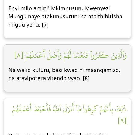
Enyi mlio amini! Mkimnusuru Mwenyezi
Mungu naye atakunusuruni na ataithibitisha
miguu yenu. [7]
وَٱلَّذِينَ كَفَرُواْ فَتَعۡسٗا لَّهُمۡ وَأَضَلَّ أَعۡمَٰلَهُمۡ [٨]
Na walio kufuru, basi kwao ni maangamizo,
na atavipoteza vitendo vyao. [8]
ذَٰلِكَ بِأَنَّهُمۡ كَرِهُواْ مَآ أَنزَلَ ٱللَّهُ فَأَحۡبَطَ أَعۡمَٰلَهُمۡ
[٩]