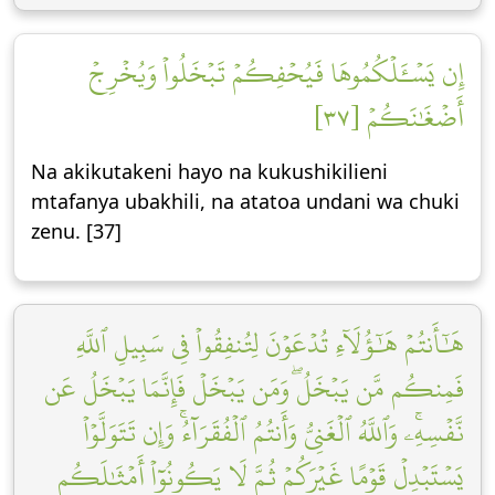
إِن يَسۡـَٔلۡكُمُوهَا فَيُحۡفِكُمۡ تَبۡخَلُواْ وَيُخۡرِجۡ
أَضۡغَٰنَكُمۡ [٣٧]
Na akikutakeni hayo na kukushikilieni
mtafanya ubakhili, na atatoa undani wa chuki
zenu. [37]
هَٰٓأَنتُمۡ هَٰٓؤُلَآءِ تُدۡعَوۡنَ لِتُنفِقُواْ فِي سَبِيلِ ٱللَّهِ
فَمِنكُم مَّن يَبۡخَلُۖ وَمَن يَبۡخَلۡ فَإِنَّمَا يَبۡخَلُ عَن
نَّفۡسِهِۦۚ وَٱللَّهُ ٱلۡغَنِيُّ وَأَنتُمُ ٱلۡفُقَرَآءُۚ وَإِن تَتَوَلَّوۡاْ
يَسۡتَبۡدِلۡ قَوۡمًا غَيۡرَكُمۡ ثُمَّ لَا يَكُونُوٓاْ أَمۡثَٰلَكُم