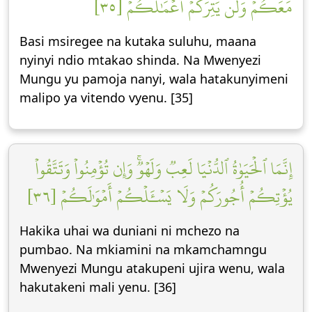
مَعَكُمۡ وَلَن يَتِرَكُمۡ أَعۡمَٰلَكُمۡ [٣٥]
Basi msiregee na kutaka suluhu, maana
nyinyi ndio mtakao shinda. Na Mwenyezi
Mungu yu pamoja nanyi, wala hatakunyimeni
malipo ya vitendo vyenu. [35]
إِنَّمَا ٱلۡحَيَوٰةُ ٱلدُّنۡيَا لَعِبٞ وَلَهۡوٞۚ وَإِن تُؤۡمِنُواْ وَتَتَّقُواْ
يُؤۡتِكُمۡ أُجُورَكُمۡ وَلَا يَسۡـَٔلۡكُمۡ أَمۡوَٰلَكُمۡ [٣٦]
Hakika uhai wa duniani ni mchezo na
pumbao. Na mkiamini na mkamchamngu
Mwenyezi Mungu atakupeni ujira wenu, wala
hakutakeni mali yenu. [36]