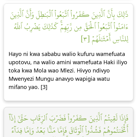
ذَٰلِكَ بِأَنَّ ٱلَّذِينَ كَفَرُواْ ٱتَّبَعُواْ ٱلۡبَٰطِلَ وَأَنَّ ٱلَّذِينَ
ءَامَنُواْ ٱتَّبَعُواْ ٱلۡحَقَّ مِن رَّبِّهِمۡۚ كَذَٰلِكَ يَضۡرِبُ ٱللَّهُ
لِلنَّاسِ أَمۡثَٰلَهُمۡ [٣]
Hayo ni kwa sababu walio kufuru wamefuata
upotovu, na walio amini wamefuata Haki iliyo
toka kwa Mola wao Mlezi. Hivyo ndivyo
Mwenyezi Mungu anavyo wapigia watu
mifano yao. [3]
فَإِذَا لَقِيتُمُ ٱلَّذِينَ كَفَرُواْ فَضَرۡبَ ٱلرِّقَابِ حَتَّىٰٓ إِذَآ
أَثۡخَنتُمُوهُمۡ فَشُدُّواْ ٱلۡوَثَاقَ فَإِمَّا مَنَّۢا بَعۡدُ وَإِمَّا فِدَآءً