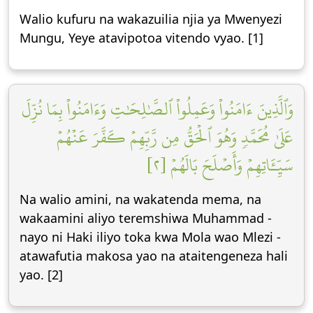
Walio kufuru na wakazuilia njia ya Mwenyezi
Mungu, Yeye atavipotoa vitendo vyao. [1]
وَٱلَّذِينَ ءَامَنُواْ وَعَمِلُواْ ٱلصَّٰلِحَٰتِ وَءَامَنُواْ بِمَا نُزِّلَ
عَلَىٰ مُحَمَّدٖ وَهُوَ ٱلۡحَقُّ مِن رَّبِّهِمۡ كَفَّرَ عَنۡهُمۡ
سَيِّـَٔاتِهِمۡ وَأَصۡلَحَ بَالَهُمۡ [٢]
Na walio amini, na wakatenda mema, na
wakaamini aliyo teremshiwa Muhammad -
nayo ni Haki iliyo toka kwa Mola wao Mlezi -
atawafutia makosa yao na ataitengeneza hali
yao. [2]