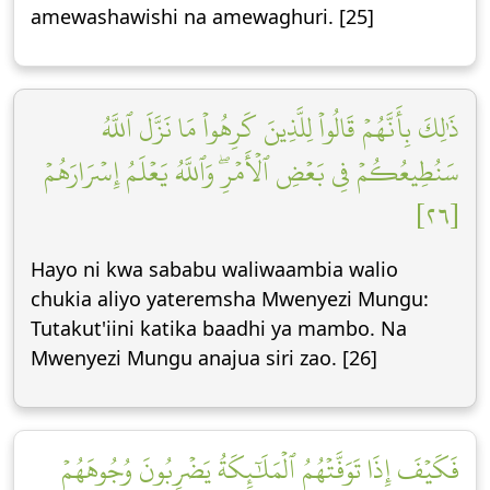
amewashawishi na amewaghuri. [25]
ذَٰلِكَ بِأَنَّهُمۡ قَالُواْ لِلَّذِينَ كَرِهُواْ مَا نَزَّلَ ٱللَّهُ
سَنُطِيعُكُمۡ فِي بَعۡضِ ٱلۡأَمۡرِۖ وَٱللَّهُ يَعۡلَمُ إِسۡرَارَهُمۡ
[٢٦]
Hayo ni kwa sababu waliwaambia walio
chukia aliyo yateremsha Mwenyezi Mungu:
Tutakut'iini katika baadhi ya mambo. Na
Mwenyezi Mungu anajua siri zao. [26]
فَكَيۡفَ إِذَا تَوَفَّتۡهُمُ ٱلۡمَلَٰٓئِكَةُ يَضۡرِبُونَ وُجُوهَهُمۡ