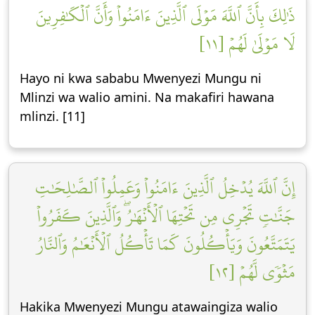
ذَٰلِكَ بِأَنَّ ٱللَّهَ مَوۡلَى ٱلَّذِينَ ءَامَنُواْ وَأَنَّ ٱلۡكَٰفِرِينَ
لَا مَوۡلَىٰ لَهُمۡ [١١]
Hayo ni kwa sababu Mwenyezi Mungu ni
Mlinzi wa walio amini. Na makafiri hawana
mlinzi. [11]
إِنَّ ٱللَّهَ يُدۡخِلُ ٱلَّذِينَ ءَامَنُواْ وَعَمِلُواْ ٱلصَّٰلِحَٰتِ
جَنَّٰتٖ تَجۡرِي مِن تَحۡتِهَا ٱلۡأَنۡهَٰرُۖ وَٱلَّذِينَ كَفَرُواْ
يَتَمَتَّعُونَ وَيَأۡكُلُونَ كَمَا تَأۡكُلُ ٱلۡأَنۡعَٰمُ وَٱلنَّارُ
مَثۡوٗى لَّهُمۡ [١٢]
Hakika Mwenyezi Mungu atawaingiza walio