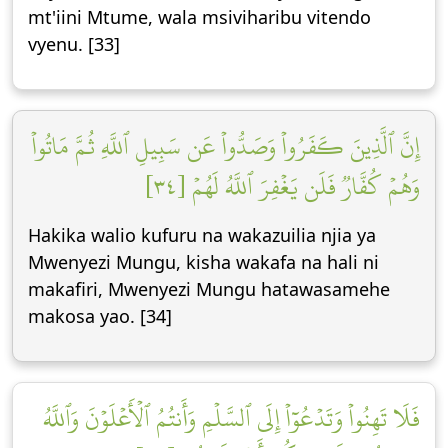
mt'iini Mtume, wala msiviharibu vitendo
vyenu. [33]
إِنَّ ٱلَّذِينَ كَفَرُواْ وَصَدُّواْ عَن سَبِيلِ ٱللَّهِ ثُمَّ مَاتُواْ
وَهُمۡ كُفَّارٞ فَلَن يَغۡفِرَ ٱللَّهُ لَهُمۡ [٣٤]
Hakika walio kufuru na wakazuilia njia ya
Mwenyezi Mungu, kisha wakafa na hali ni
makafiri, Mwenyezi Mungu hatawasamehe
makosa yao. [34]
فَلَا تَهِنُواْ وَتَدۡعُوٓاْ إِلَى ٱلسَّلۡمِ وَأَنتُمُ ٱلۡأَعۡلَوۡنَ وَٱللَّهُ