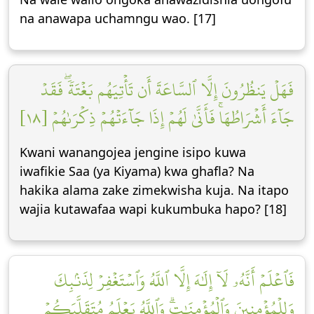
na anawapa uchamngu wao. [17]
فَهَلۡ يَنظُرُونَ إِلَّا ٱلسَّاعَةَ أَن تَأۡتِيَهُم بَغۡتَةٗۖ فَقَدۡ
جَآءَ أَشۡرَاطُهَاۚ فَأَنَّىٰ لَهُمۡ إِذَا جَآءَتۡهُمۡ ذِكۡرَىٰهُمۡ [١٨]
Kwani wanangojea jengine isipo kuwa
iwafikie Saa (ya Kiyama) kwa ghafla? Na
hakika alama zake zimekwisha kuja. Na itapo
wajia kutawafaa wapi kukumbuka hapo? [18]
فَٱعۡلَمۡ أَنَّهُۥ لَآ إِلَٰهَ إِلَّا ٱللَّهُ وَٱسۡتَغۡفِرۡ لِذَنۢبِكَ
وَلِلۡمُؤۡمِنِينَ وَٱلۡمُؤۡمِنَٰتِۗ وَٱللَّهُ يَعۡلَمُ مُتَقَلَّبَكُمۡ