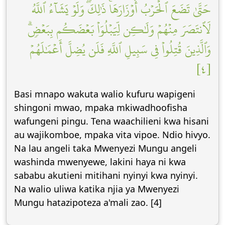
حَتَّىٰ تَضَعَ ٱلۡحَرۡبُ أَوۡزَارَهَاۚ ذَٰلِكَۖ وَلَوۡ يَشَآءُ ٱللَّهُ
لَٱنتَصَرَ مِنۡهُمۡ وَلَٰكِن لِّيَبۡلُوَاْ بَعۡضَكُم بِبَعۡضٖۗ
وَٱلَّذِينَ قُتِلُواْ فِي سَبِيلِ ٱللَّهِ فَلَن يُضِلَّ أَعۡمَٰلَهُمۡ
[٤]
Basi mnapo wakuta walio kufuru wapigeni
shingoni mwao, mpaka mkiwadhoofisha
wafungeni pingu. Tena waachilieni kwa hisani
au wajikomboe, mpaka vita vipoe. Ndio hivyo.
Na lau angeli taka Mwenyezi Mungu angeli
washinda mwenyewe, lakini haya ni kwa
sababu akutieni mitihani nyinyi kwa nyinyi.
Na walio uliwa katika njia ya Mwenyezi
Mungu hatazipoteza a'mali zao. [4]