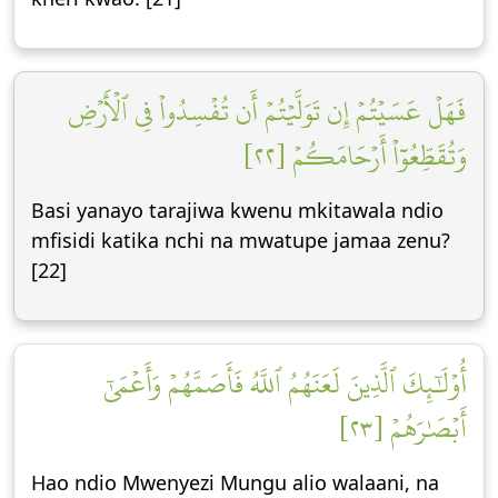
فَهَلۡ عَسَيۡتُمۡ إِن تَوَلَّيۡتُمۡ أَن تُفۡسِدُواْ فِي ٱلۡأَرۡضِ
وَتُقَطِّعُوٓاْ أَرۡحَامَكُمۡ [٢٢]
Basi yanayo tarajiwa kwenu mkitawala ndio
mfisidi katika nchi na mwatupe jamaa zenu?
[22]
أُوْلَٰٓئِكَ ٱلَّذِينَ لَعَنَهُمُ ٱللَّهُ فَأَصَمَّهُمۡ وَأَعۡمَىٰٓ
أَبۡصَٰرَهُمۡ [٢٣]
Hao ndio Mwenyezi Mungu alio walaani, na