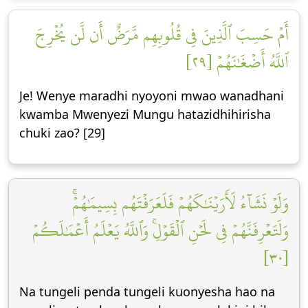
أَمۡ حَسِبَ ٱلَّذِينَ فِي قُلُوبِهِم مَّرَضٌ أَن لَّن يُخۡرِجَ
ٱللَّهُ أَضۡغَٰنَهُمۡ [٢٩]
Je! Wenye maradhi nyoyoni mwao wanadhani
kwamba Mwenyezi Mungu hatazidhihirisha
chuki zao? [29]
وَلَوۡ نَشَآءُ لَأَرَيۡنَٰكَهُمۡ فَلَعَرَفۡتَهُم بِسِيمَٰهُمۡۚ
وَلَتَعۡرِفَنَّهُمۡ فِي لَحۡنِ ٱلۡقَوۡلِۚ وَٱللَّهُ يَعۡلَمُ أَعۡمَٰلَكُمۡ
[٣٠]
Na tungeli penda tungeli kuonyesha hao na