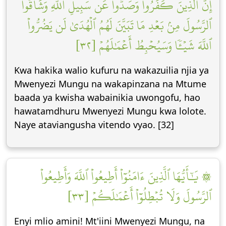
إِنَّ ٱلَّذِينَ كَفَرُواْ وَصَدُّواْ عَن سَبِيلِ ٱللَّهِ وَشَآقُّواْ
ٱلرَّسُولَ مِنۢ بَعۡدِ مَا تَبَيَّنَ لَهُمُ ٱلۡهُدَىٰ لَن يَضُرُّواْ
ٱللَّهَ شَيۡـٔٗا وَسَيُحۡبِطُ أَعۡمَٰلَهُمۡ [٣٢]
Kwa hakika walio kufuru na wakazuilia njia ya
Mwenyezi Mungu na wakapinzana na Mtume
baada ya kwisha wabainikia uwongofu, hao
hawatamdhuru Mwenyezi Mungu kwa lolote.
Naye ataviangusha vitendo vyao. [32]
۞ يَٰٓأَيُّهَا ٱلَّذِينَ ءَامَنُوٓاْ أَطِيعُواْ ٱللَّهَ وَأَطِيعُواْ
ٱلرَّسُولَ وَلَا تُبۡطِلُوٓاْ أَعۡمَٰلَكُمۡ [٣٣]
Enyi mlio amini! Mt'iini Mwenyezi Mungu, na