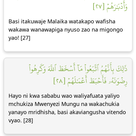
وَأَدۡبَٰرَهُمۡ [٢٧]
Basi itakuwaje Malaika watakapo wafisha
wakawa wanawapiga nyuso zao na migongo
yao! [27]
ذَٰلِكَ بِأَنَّهُمُ ٱتَّبَعُواْ مَآ أَسۡخَطَ ٱللَّهَ وَكَرِهُواْ
رِضۡوَٰنَهُۥ فَأَحۡبَطَ أَعۡمَٰلَهُمۡ [٢٨]
Hayo ni kwa sababu wao waliyafuata yaliyo
mchukiza Mwenyezi Mungu na wakachukia
yanayo mridhisha, basi akaviangusha vitendo
vyao. [28]