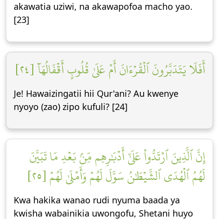
akawatia uziwi, na akawapofoa macho yao.
[23]
أَفَلَا يَتَدَبَّرُونَ ٱلۡقُرۡءَانَ أَمۡ عَلَىٰ قُلُوبٍ أَقۡفَالُهَآ [٢٤]
Je! Hawaizingatii hii Qur'ani? Au kwenye
nyoyo (zao) zipo kufuli? [24]
إِنَّ ٱلَّذِينَ ٱرۡتَدُّواْ عَلَىٰٓ أَدۡبَٰرِهِم مِّنۢ بَعۡدِ مَا تَبَيَّنَ
لَهُمُ ٱلۡهُدَى ٱلشَّيۡطَٰنُ سَوَّلَ لَهُمۡ وَأَمۡلَىٰ لَهُمۡ [٢٥]
Kwa hakika wanao rudi nyuma baada ya
kwisha wabainikia uwongofu, Shetani huyo