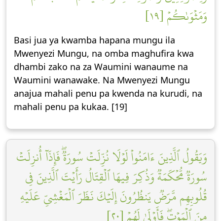
وَمَثۡوَىٰكُمۡ [١٩]
Basi jua ya kwamba hapana mungu ila
Mwenyezi Mungu, na omba maghufira kwa
dhambi zako na za Waumini wanaume na
Waumini wanawake. Na Mwenyezi Mungu
anajua mahali penu pa kwenda na kurudi, na
mahali penu pa kukaa. [19]
وَيَقُولُ ٱلَّذِينَ ءَامَنُواْ لَوۡلَا نُزِّلَتۡ سُورَةٞۖ فَإِذَآ أُنزِلَتۡ
سُورَةٞ مُّحۡكَمَةٞ وَذُكِرَ فِيهَا ٱلۡقِتَالُ رَأَيۡتَ ٱلَّذِينَ فِي
قُلُوبِهِم مَّرَضٞ يَنظُرُونَ إِلَيۡكَ نَظَرَ ٱلۡمَغۡشِيِّ عَلَيۡهِ
مِنَ ٱلۡمَوۡتِۖ فَأَوۡلَىٰ لَهُمۡ [٢٠]