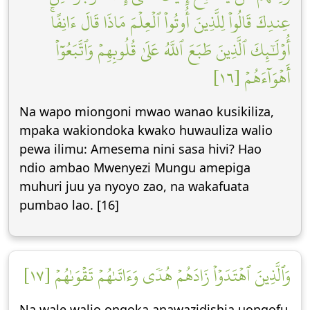
عِندِكَ قَالُواْ لِلَّذِينَ أُوتُواْ ٱلۡعِلۡمَ مَاذَا قَالَ ءَانِفًاۚ
أُوْلَٰٓئِكَ ٱلَّذِينَ طَبَعَ ٱللَّهُ عَلَىٰ قُلُوبِهِمۡ وَٱتَّبَعُوٓاْ
أَهۡوَآءَهُمۡ [١٦]
Na wapo miongoni mwao wanao kusikiliza,
mpaka wakiondoka kwako huwauliza walio
pewa ilimu: Amesema nini sasa hivi? Hao
ndio ambao Mwenyezi Mungu amepiga
muhuri juu ya nyoyo zao, na wakafuata
pumbao lao. [16]
وَٱلَّذِينَ ٱهۡتَدَوۡاْ زَادَهُمۡ هُدٗى وَءَاتَىٰهُمۡ تَقۡوَىٰهُمۡ [١٧]
Na wale walio ongoka anawazidishia uongofu