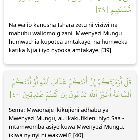
مُّسۡتَقِيمٖ [٣٩]
Na walio kanusha Ishara zetu ni viziwi na
mabubu waliomo gizani. Mwenyezi Mungu
humwachia kupotea amtakaye, na humweka
katika Njia iliyo nyooka amtakaye. [39]
قُلۡ أَرَءَيۡتَكُمۡ إِنۡ أَتَىٰكُمۡ عَذَابُ ٱللَّهِ أَوۡ أَتَتۡكُمُ
ٱلسَّاعَةُ أَغَيۡرَ ٱللَّهِ تَدۡعُونَ إِن كُنتُمۡ صَٰدِقِينَ [٤٠]
Sema: Mwaonaje ikikujieni adhabu ya
Mwenyezi Mungu, au ikakufikieni hiyo Saa -
mtamwomba asiye kuwa Mwenyezi Mungu,
ikiwa nyinyi ni wakweli? [40]