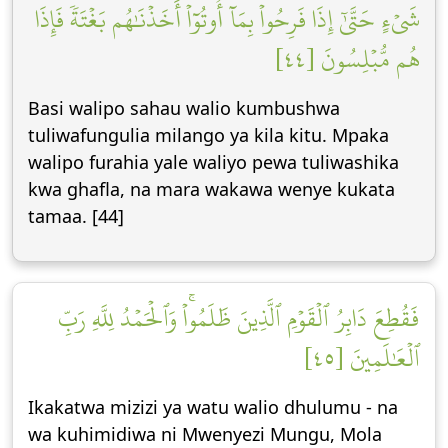
شَيۡءٍ حَتَّىٰٓ إِذَا فَرِحُواْ بِمَآ أُوتُوٓاْ أَخَذۡنَٰهُم بَغۡتَةٗ فَإِذَا
هُم مُّبۡلِسُونَ [٤٤]
Basi walipo sahau walio kumbushwa
tuliwafungulia milango ya kila kitu. Mpaka
walipo furahia yale waliyo pewa tuliwashika
kwa ghafla, na mara wakawa wenye kukata
tamaa. [44]
فَقُطِعَ دَابِرُ ٱلۡقَوۡمِ ٱلَّذِينَ ظَلَمُواْۚ وَٱلۡحَمۡدُ لِلَّهِ رَبِّ
ٱلۡعَٰلَمِينَ [٤٥]
Ikakatwa mizizi ya watu walio dhulumu - na
wa kuhimidiwa ni Mwenyezi Mungu, Mola