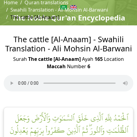
Home
Quran translations
Swahili Translation - Ali Mohsin Al-Barwani
The Noble Qur'an Encyclopedia
The cattle [Al-Anaam]
The cattle [Al-Anaam] - Swahili
Translation - Ali Mohsin Al-Barwani
Surah
The cattle [Al-Anaam]
Ayah
165
Location
Maccah
Number
6
ٱلۡحَمۡدُ لِلَّهِ ٱلَّذِي خَلَقَ ٱلسَّمَٰوَٰتِ وَٱلۡأَرۡضَ وَجَعَلَ
ٱلظُّلُمَٰتِ وَٱلنُّورَۖ ثُمَّ ٱلَّذِينَ كَفَرُواْ بِرَبِّهِمۡ يَعۡدِلُونَ