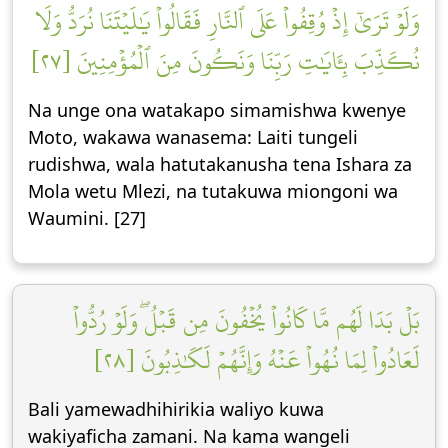
وَلَوۡ تَرَىٰٓ إِذۡ وُقِفُواْ عَلَى ٱلنَّارِ فَقَالُواْ يَٰلَيۡتَنَا نُرَدُّ وَلَا
نُكَذِّبَ بِـَٔايَٰتِ رَبِّنَا وَنَكُونَ مِنَ ٱلۡمُؤۡمِنِينَ [٢٧]
Na unge ona watakapo simamishwa kwenye
Moto, wakawa wanasema: Laiti tungeli
rudishwa, wala hatutakanusha tena Ishara za
Mola wetu Mlezi, na tutakuwa miongoni wa
Waumini. [27]
بَلۡ بَدَا لَهُم مَّا كَانُواْ يُخۡفُونَ مِن قَبۡلُۖ وَلَوۡ رُدُّواْ
لَعَادُواْ لِمَا نُهُواْ عَنۡهُ وَإِنَّهُمۡ لَكَٰذِبُونَ [٢٨]
Bali yamewadhihirikia waliyo kuwa
wakiyaficha zamani. Na kama wangeli