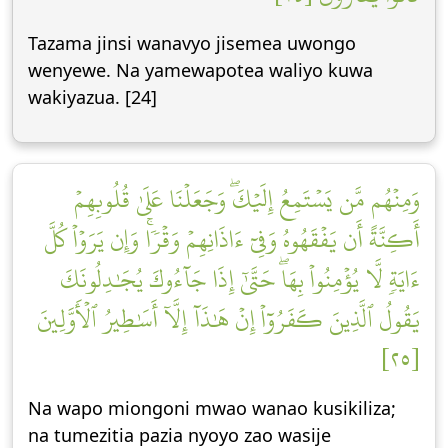
Tazama jinsi wanavyo jisemea uwongo
wenyewe. Na yamewapotea waliyo kuwa
wakiyazua. [24]
وَمِنۡهُم مَّن يَسۡتَمِعُ إِلَيۡكَۖ وَجَعَلۡنَا عَلَىٰ قُلُوبِهِمۡ
أَكِنَّةً أَن يَفۡقَهُوهُ وَفِيٓ ءَاذَانِهِمۡ وَقۡرٗاۚ وَإِن يَرَوۡاْ كُلَّ
ءَايَةٖ لَّا يُؤۡمِنُواْ بِهَاۖ حَتَّىٰٓ إِذَا جَآءُوكَ يُجَٰدِلُونَكَ
يَقُولُ ٱلَّذِينَ كَفَرُوٓاْ إِنۡ هَٰذَآ إِلَّآ أَسَٰطِيرُ ٱلۡأَوَّلِينَ
[٢٥]
Na wapo miongoni mwao wanao kusikiliza;
na tumezitia pazia nyoyo zao wasije