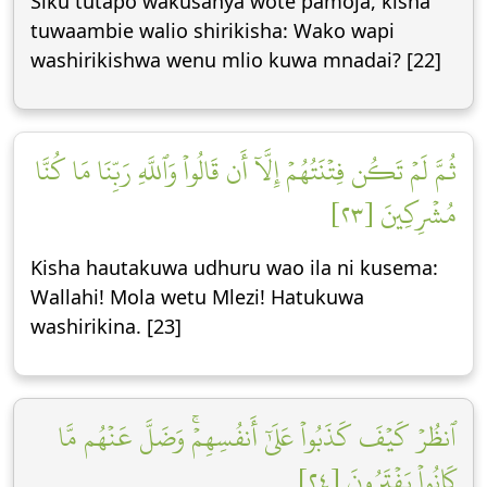
Siku tutapo wakusanya wote pamoja, kisha
tuwaambie walio shirikisha: Wako wapi
washirikishwa wenu mlio kuwa mnadai? [22]
ثُمَّ لَمۡ تَكُن فِتۡنَتُهُمۡ إِلَّآ أَن قَالُواْ وَٱللَّهِ رَبِّنَا مَا كُنَّا
مُشۡرِكِينَ [٢٣]
Kisha hautakuwa udhuru wao ila ni kusema:
Wallahi! Mola wetu Mlezi! Hatukuwa
washirikina. [23]
ٱنظُرۡ كَيۡفَ كَذَبُواْ عَلَىٰٓ أَنفُسِهِمۡۚ وَضَلَّ عَنۡهُم مَّا
كَانُواْ يَفۡتَرُونَ [٢٤]