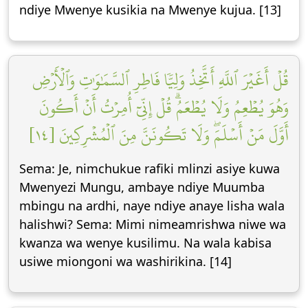
ndiye Mwenye kusikia na Mwenye kujua. [13]
قُلۡ أَغَيۡرَ ٱللَّهِ أَتَّخِذُ وَلِيّٗا فَاطِرِ ٱلسَّمَٰوَٰتِ وَٱلۡأَرۡضِ
وَهُوَ يُطۡعِمُ وَلَا يُطۡعَمُۗ قُلۡ إِنِّيٓ أُمِرۡتُ أَنۡ أَكُونَ
أَوَّلَ مَنۡ أَسۡلَمَۖ وَلَا تَكُونَنَّ مِنَ ٱلۡمُشۡرِكِينَ [١٤]
Sema: Je, nimchukue rafiki mlinzi asiye kuwa
Mwenyezi Mungu, ambaye ndiye Muumba
mbingu na ardhi, naye ndiye anaye lisha wala
halishwi? Sema: Mimi nimeamrishwa niwe wa
kwanza wa wenye kusilimu. Na wala kabisa
usiwe miongoni wa washirikina. [14]