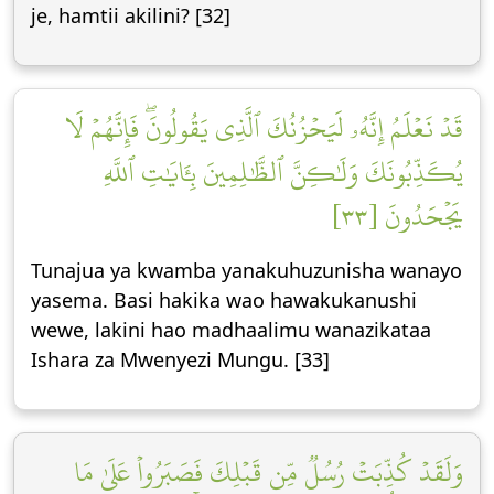
je, hamtii akilini? [32]
قَدۡ نَعۡلَمُ إِنَّهُۥ لَيَحۡزُنُكَ ٱلَّذِي يَقُولُونَۖ فَإِنَّهُمۡ لَا
يُكَذِّبُونَكَ وَلَٰكِنَّ ٱلظَّٰلِمِينَ بِـَٔايَٰتِ ٱللَّهِ
يَجۡحَدُونَ [٣٣]
Tunajua ya kwamba yanakuhuzunisha wanayo
yasema. Basi hakika wao hawakukanushi
wewe, lakini hao madhaalimu wanazikataa
Ishara za Mwenyezi Mungu. [33]
وَلَقَدۡ كُذِّبَتۡ رُسُلٞ مِّن قَبۡلِكَ فَصَبَرُواْ عَلَىٰ مَا