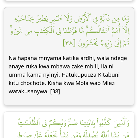
وَمَا مِن دَآبَّةٖ فِي ٱلۡأَرۡضِ وَلَا طَٰٓئِرٖ يَطِيرُ بِجَنَاحَيۡهِ
إِلَّآ أُمَمٌ أَمۡثَالُكُمۚ مَّا فَرَّطۡنَا فِي ٱلۡكِتَٰبِ مِن شَيۡءٖۚ
ثُمَّ إِلَىٰ رَبِّهِمۡ يُحۡشَرُونَ [٣٨]
Na hapana mnyama katika ardhi, wala ndege
anaye ruka kwa mbawa zake mbili, ila ni
umma kama nyinyi. Hatukupuuza Kitabuni
kitu chochote. Kisha kwa Mola wao Mlezi
watakusanywa. [38]
وَٱلَّذِينَ كَذَّبُواْ بِـَٔايَٰتِنَا صُمّٞ وَبُكۡمٞ فِي ٱلظُّلُمَٰتِۗ
مَن يَشَإِ ٱللَّهُ يُضۡلِلۡهُ وَمَن يَشَأۡ يَجۡعَلۡهُ عَلَىٰ صِرَٰطٖ