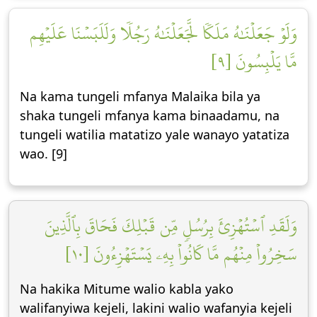
وَلَوۡ جَعَلۡنَٰهُ مَلَكٗا لَّجَعَلۡنَٰهُ رَجُلٗا وَلَلَبَسۡنَا عَلَيۡهِم
مَّا يَلۡبِسُونَ [٩]
Na kama tungeli mfanya Malaika bila ya
shaka tungeli mfanya kama binaadamu, na
tungeli watilia matatizo yale wanayo yatatiza
wao. [9]
وَلَقَدِ ٱسۡتُهۡزِئَ بِرُسُلٖ مِّن قَبۡلِكَ فَحَاقَ بِٱلَّذِينَ
سَخِرُواْ مِنۡهُم مَّا كَانُواْ بِهِۦ يَسۡتَهۡزِءُونَ [١٠]
Na hakika Mitume walio kabla yako
walifanyiwa kejeli, lakini walio wafanyia kejeli