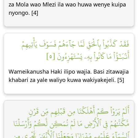
za Mola wao Mlezi ila wao huwa wenye kuipa
nyongo. [4]
فَقَدۡ كَذَّبُواْ بِٱلۡحَقِّ لَمَّا جَآءَهُمۡ فَسَوۡفَ يَأۡتِيهِمۡ
أَنۢبَٰٓؤُاْ مَا كَانُواْ بِهِۦ يَسۡتَهۡزِءُونَ [٥]
Wameikanusha Haki ilipo wajia. Basi zitawajia
khabari za yale waliyo kuwa wakiyakejeli. [5]
أَلَمۡ يَرَوۡاْ كَمۡ أَهۡلَكۡنَا مِن قَبۡلِهِم مِّن قَرۡنٖ
مَّكَّنَّٰهُمۡ فِي ٱلۡأَرۡضِ مَا لَمۡ نُمَكِّن لَّكُمۡ وَأَرۡسَلۡنَا
ٱلسَّمَآءَ عَلَيۡهِم مِّدۡرَارٗا وَجَعَلۡنَا ٱلۡأَنۡهَٰرَ تَجۡرِي مِن