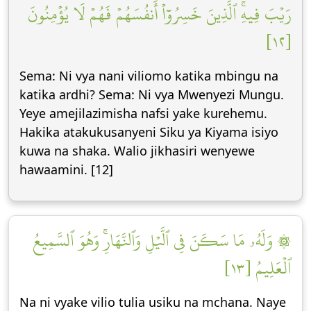
رَيۡبَ فِيهِۚ ٱلَّذِينَ خَسِرُوٓاْ أَنفُسَهُمۡ فَهُمۡ لَا يُؤۡمِنُونَ
[١٢]
Sema: Ni vya nani viliomo katika mbingu na
katika ardhi? Sema: Ni vya Mwenyezi Mungu.
Yeye amejilazimisha nafsi yake kurehemu.
Hakika atakukusanyeni Siku ya Kiyama isiyo
kuwa na shaka. Walio jikhasiri wenyewe
hawaamini. [12]
۞ وَلَهُۥ مَا سَكَنَ فِي ٱلَّيۡلِ وَٱلنَّهَارِۚ وَهُوَ ٱلسَّمِيعُ
ٱلۡعَلِيمُ [١٣]
Na ni vyake vilio tulia usiku na mchana. Naye