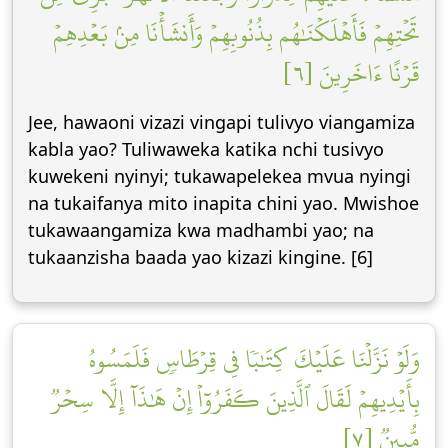
تَحۡتِهِمۡ فَأَهۡلَكۡنَٰهُم بِذُنُوبِهِمۡ وَأَنشَأۡنَا مِنۢ بَعۡدِهِمۡ
قَرۡنًا ءَاخَرِينَ [٦]
Jee, hawaoni vizazi vingapi tulivyo viangamiza
kabla yao? Tuliwaweka katika nchi tusivyo
kuwekeni nyinyi; tukawapelekea mvua nyingi
na tukaifanya mito inapita chini yao. Mwishoe
tukawaangamiza kwa madhambi yao; na
tukaanzisha baada yao kizazi kingine. [6]
وَلَوۡ نَزَّلۡنَا عَلَيۡكَ كِتَٰبٗا فِي قِرۡطَاسٖ فَلَمَسُوهُ
بِأَيۡدِيهِمۡ لَقَالَ ٱلَّذِينَ كَفَرُوٓاْ إِنۡ هَٰذَآ إِلَّا سِحۡرٞ
مُّبِينٞ [٧]