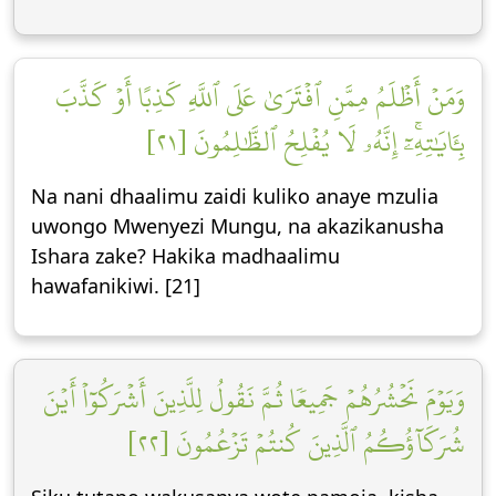
وَمَنۡ أَظۡلَمُ مِمَّنِ ٱفۡتَرَىٰ عَلَى ٱللَّهِ كَذِبًا أَوۡ كَذَّبَ
بِـَٔايَٰتِهِۦٓۚ إِنَّهُۥ لَا يُفۡلِحُ ٱلظَّٰلِمُونَ [٢١]
Na nani dhaalimu zaidi kuliko anaye mzulia
uwongo Mwenyezi Mungu, na akazikanusha
Ishara zake? Hakika madhaalimu
hawafanikiwi. [21]
وَيَوۡمَ نَحۡشُرُهُمۡ جَمِيعٗا ثُمَّ نَقُولُ لِلَّذِينَ أَشۡرَكُوٓاْ أَيۡنَ
شُرَكَآؤُكُمُ ٱلَّذِينَ كُنتُمۡ تَزۡعُمُونَ [٢٢]