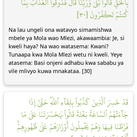
بِٱلۡحَقِّۚ قَالُواْ بَلَىٰ وَرَبِّنَاۚ قَالَ فَذُوقُواْ ٱلۡعَذَابَ بِمَا
كُنتُمۡ تَكۡفُرُونَ [٣٠]
Na lau ungeli ona watavyo simamishwa
mbele ya Mola wao Mlezi, akawaambia: Je, si
kweli haya? Na wao watasema: Kwani?
Tunaapa kwa Mola Mlezi wetu ni kweli. Yeye
atasema: Basi onjeni adhabu kwa sababu ya
vile mlivyo kuwa mnakataa. [30]
قَدۡ خَسِرَ ٱلَّذِينَ كَذَّبُواْ بِلِقَآءِ ٱللَّهِۖ حَتَّىٰٓ إِذَا
جَآءَتۡهُمُ ٱلسَّاعَةُ بَغۡتَةٗ قَالُواْ يَٰحَسۡرَتَنَا عَلَىٰ مَا
فَرَّطۡنَا فِيهَا وَهُمۡ يَحۡمِلُونَ أَوۡزَارَهُمۡ عَلَىٰ ظُهُورِهِمۡۚ