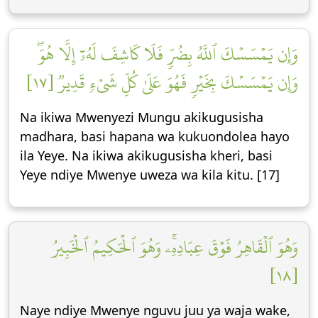
وَإِن يَمۡسَسۡكَ ٱللَّهُ بِضُرّٖ فَلَا كَاشِفَ لَهُۥٓ إِلَّا هُوَۖ
وَإِن يَمۡسَسۡكَ بِخَيۡرٖ فَهُوَ عَلَىٰ كُلِّ شَيۡءٖ قَدِيرٞ [١٧]
Na ikiwa Mwenyezi Mungu akikugusisha
madhara, basi hapana wa kukuondolea hayo
ila Yeye. Na ikiwa akikugusisha kheri, basi
Yeye ndiye Mwenye uweza wa kila kitu. [17]
وَهُوَ ٱلۡقَاهِرُ فَوۡقَ عِبَادِهِۦۚ وَهُوَ ٱلۡحَكِيمُ ٱلۡخَبِيرُ
[١٨]
Naye ndiye Mwenye nguvu juu ya waja wake,