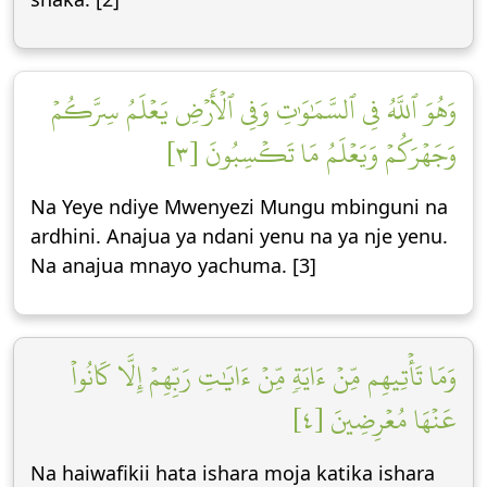
وَهُوَ ٱللَّهُ فِي ٱلسَّمَٰوَٰتِ وَفِي ٱلۡأَرۡضِ يَعۡلَمُ سِرَّكُمۡ
وَجَهۡرَكُمۡ وَيَعۡلَمُ مَا تَكۡسِبُونَ [٣]
Na Yeye ndiye Mwenyezi Mungu mbinguni na
ardhini. Anajua ya ndani yenu na ya nje yenu.
Na anajua mnayo yachuma. [3]
وَمَا تَأۡتِيهِم مِّنۡ ءَايَةٖ مِّنۡ ءَايَٰتِ رَبِّهِمۡ إِلَّا كَانُواْ
عَنۡهَا مُعۡرِضِينَ [٤]
Na haiwafikii hata ishara moja katika ishara