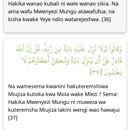
Hakika wanao kubali ni wale wanao sikia. Na
ama wafu Mwenyezi Mungu atawafufua, na
kisha kwake Yeye ndio watarejeshwa. [36]
وَقَالُواْ لَوۡلَا نُزِّلَ عَلَيۡهِ ءَايَةٞ مِّن رَّبِّهِۦۚ قُلۡ إِنَّ ٱللَّهَ
قَادِرٌ عَلَىٰٓ أَن يُنَزِّلَ ءَايَةٗ وَلَٰكِنَّ أَكۡثَرَهُمۡ لَا
يَعۡلَمُونَ [٣٧]
Na wamesema kwanini hakuteremshiwa
Miujiza kutoka kwa Mola wake Mlezi ? Sema:
Hakika Mwenyezi Mungu ni muweza wa
kuteremsha Miujiza lakini wengi wao hawajui
[37]