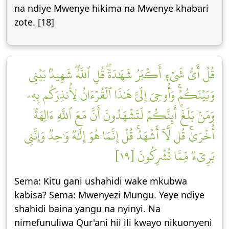
na ndiye Mwenye hikima na Mwenye khabari
zote. [18]
قُلۡ أَيُّ شَيۡءٍ أَكۡبَرُ شَهَٰدَةٗۖ قُلِ ٱللَّهُۖ شَهِيدُۢ بَيۡنِي
وَبَيۡنَكُمۡۚ وَأُوحِيَ إِلَيَّ هَٰذَا ٱلۡقُرۡءَانُ لِأُنذِرَكُم بِهِۦ
وَمَنۢ بَلَغَۚ أَئِنَّكُمۡ لَتَشۡهَدُونَ أَنَّ مَعَ ٱللَّهِ ءَالِهَةً
أُخۡرَىٰۚ قُل لَّآ أَشۡهَدُۚ قُلۡ إِنَّمَا هُوَ إِلَٰهٞ وَٰحِدٞ وَإِنَّنِي
بَرِيٓءٞ مِّمَّا تُشۡرِكُونَ [١٩]
Sema: Kitu gani ushahidi wake mkubwa
kabisa? Sema: Mwenyezi Mungu. Yeye ndiye
shahidi baina yangu na nyinyi. Na
nimefunuliwa Qur'ani hii ili kwayo nikuonyeni