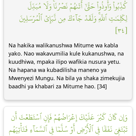
كُذِّبُواْ وَأُوذُواْ حَتَّىٰٓ أَتَىٰهُمۡ نَصۡرُنَاۚ وَلَا مُبَدِّلَ
لِكَلِمَٰتِ ٱللَّهِۚ وَلَقَدۡ جَآءَكَ مِن نَّبَإِيْ ٱلۡمُرۡسَلِينَ
[٣٤]
Na hakika walikanushwa Mitume wa kabla
yako. Nao wakavumilia kule kukanushwa, na
kuudhiwa, mpaka ilipo wafikia nusura yetu.
Na hapana wa kubadilisha maneno ya
Mwenyezi Mungu. Na bila ya shaka zimekujia
baadhi ya khabari za Mitume hao. [34]
وَإِن كَانَ كَبُرَ عَلَيۡكَ إِعۡرَاضُهُمۡ فَإِنِ ٱسۡتَطَعۡتَ أَن
تَبۡتَغِيَ نَفَقٗا فِي ٱلۡأَرۡضِ أَوۡ سُلَّمٗا فِي ٱلسَّمَآءِ فَتَأۡتِيَهُم