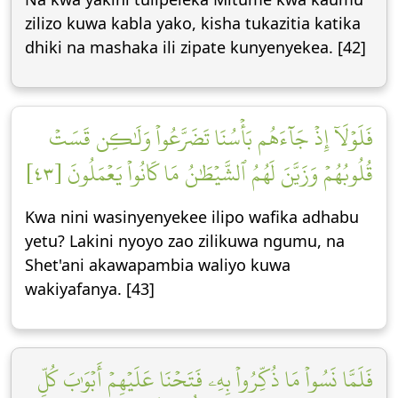
zilizo kuwa kabla yako, kisha tukazitia katika
dhiki na mashaka ili zipate kunyenyekea. [42]
فَلَوۡلَآ إِذۡ جَآءَهُم بَأۡسُنَا تَضَرَّعُواْ وَلَٰكِن قَسَتۡ
قُلُوبُهُمۡ وَزَيَّنَ لَهُمُ ٱلشَّيۡطَٰنُ مَا كَانُواْ يَعۡمَلُونَ [٤٣]
Kwa nini wasinyenyekee ilipo wafika adhabu
yetu? Lakini nyoyo zao zilikuwa ngumu, na
Shet'ani akawapambia waliyo kuwa
wakiyafanya. [43]
فَلَمَّا نَسُواْ مَا ذُكِّرُواْ بِهِۦ فَتَحۡنَا عَلَيۡهِمۡ أَبۡوَٰبَ كُلِّ