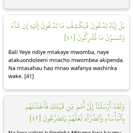
بَلۡ إِيَّاهُ تَدۡعُونَ فَيَكۡشِفُ مَا تَدۡعُونَ إِلَيۡهِ إِن شَآءَ
وَتَنسَوۡنَ مَا تُشۡرِكُونَ [٤١]
Bali Yeye ndiye mtakaye mwomba, naye
atakuondoleeni mnacho mwombea akipenda.
Na mtasahau hao mnao wafanya washirika
wake. [41]
وَلَقَدۡ أَرۡسَلۡنَآ إِلَىٰٓ أُمَمٖ مِّن قَبۡلِكَ فَأَخَذۡنَٰهُم
بِٱلۡبَأۡسَآءِ وَٱلضَّرَّآءِ لَعَلَّهُمۡ يَتَضَرَّعُونَ [٤٢]
Na kwa yakini tulipeleka Mitume kwa kaumu