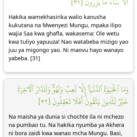
أَلَا سَآءَ مَا يَزِرُونَ [٣١]
Hakika wamekhasirika walio kanusha
kukutana na Mwenyezi Mungu, mpaka ilipo
wajia Saa kwa ghafla, wakasema: Ole wetu
kwa tuliyo yapuuza! Nao watabeba mizigo yao
juu ya migongo yao. Ni maovu hayo wanayo
yabeba. [31]
وَمَا ٱلۡحَيَوٰةُ ٱلدُّنۡيَآ إِلَّا لَعِبٞ وَلَهۡوٞۖ وَلَلدَّارُ ٱلۡأٓخِرَةُ
خَيۡرٞ لِّلَّذِينَ يَتَّقُونَۚ أَفَلَا تَعۡقِلُونَ [٣٢]
Na maisha ya dunia si chochte ila ni mchezo
na pumbao tu. Na hakika nyumba ya Akhera
ni bora zaidi kwa wanao mcha Mungu. Basi,