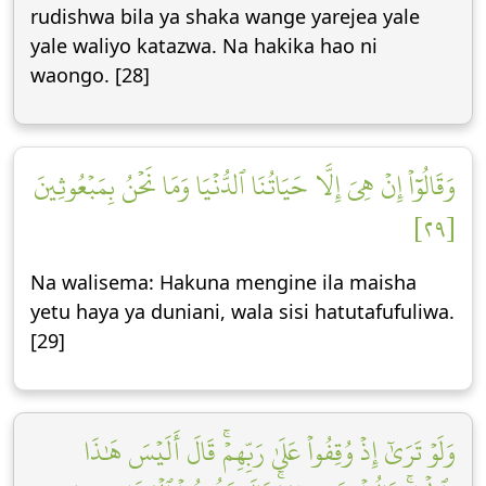
rudishwa bila ya shaka wange yarejea yale
yale waliyo katazwa. Na hakika hao ni
waongo. [28]
وَقَالُوٓاْ إِنۡ هِيَ إِلَّا حَيَاتُنَا ٱلدُّنۡيَا وَمَا نَحۡنُ بِمَبۡعُوثِينَ
[٢٩]
Na walisema: Hakuna mengine ila maisha
yetu haya ya duniani, wala sisi hatutafufuliwa.
[29]
وَلَوۡ تَرَىٰٓ إِذۡ وُقِفُواْ عَلَىٰ رَبِّهِمۡۚ قَالَ أَلَيۡسَ هَٰذَا