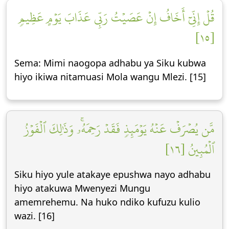
قُلۡ إِنِّيٓ أَخَافُ إِنۡ عَصَيۡتُ رَبِّي عَذَابَ يَوۡمٍ عَظِيمٖ
[١٥]
Sema: Mimi naogopa adhabu ya Siku kubwa
hiyo ikiwa nitamuasi Mola wangu Mlezi. [15]
مَّن يُصۡرَفۡ عَنۡهُ يَوۡمَئِذٖ فَقَدۡ رَحِمَهُۥۚ وَذَٰلِكَ ٱلۡفَوۡزُ
ٱلۡمُبِينُ [١٦]
Siku hiyo yule atakaye epushwa nayo adhabu
hiyo atakuwa Mwenyezi Mungu
amemrehemu. Na huko ndiko kufuzu kulio
wazi. [16]