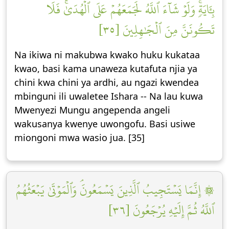
بِـَٔايَةٖۚ وَلَوۡ شَآءَ ٱللَّهُ لَجَمَعَهُمۡ عَلَى ٱلۡهُدَىٰۚ فَلَا
تَكُونَنَّ مِنَ ٱلۡجَٰهِلِينَ [٣٥]
Na ikiwa ni makubwa kwako huku kukataa
kwao, basi kama unaweza kutafuta njia ya
chini kwa chini ya ardhi, au ngazi kwendea
mbinguni ili uwaletee Ishara -- Na lau kuwa
Mwenyezi Mungu angependa angeli
wakusanya kwenye uwongofu. Basi usiwe
miongoni mwa wasio jua. [35]
۞ إِنَّمَا يَسۡتَجِيبُ ٱلَّذِينَ يَسۡمَعُونَۘ وَٱلۡمَوۡتَىٰ يَبۡعَثُهُمُ
ٱللَّهُ ثُمَّ إِلَيۡهِ يُرۡجَعُونَ [٣٦]