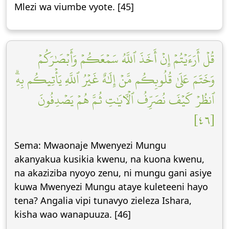
Mlezi wa viumbe vyote. [45]
قُلۡ أَرَءَيۡتُمۡ إِنۡ أَخَذَ ٱللَّهُ سَمۡعَكُمۡ وَأَبۡصَٰرَكُمۡ
وَخَتَمَ عَلَىٰ قُلُوبِكُم مَّنۡ إِلَٰهٌ غَيۡرُ ٱللَّهِ يَأۡتِيكُم بِهِۗ
ٱنظُرۡ كَيۡفَ نُصَرِّفُ ٱلۡأٓيَٰتِ ثُمَّ هُمۡ يَصۡدِفُونَ
[٤٦]
Sema: Mwaonaje Mwenyezi Mungu
akanyakua kusikia kwenu, na kuona kwenu,
na akaziziba nyoyo zenu, ni mungu gani asiye
kuwa Mwenyezi Mungu ataye kuleteeni hayo
tena? Angalia vipi tunavyo zieleza Ishara,
kisha wao wanapuuza. [46]