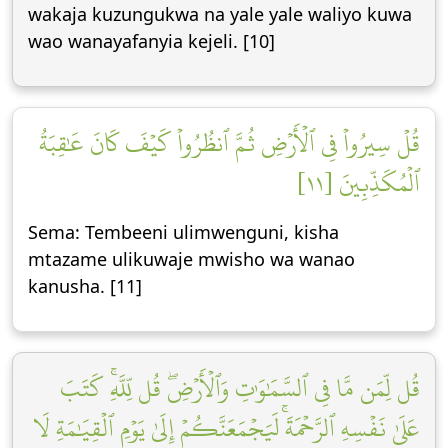
wakaja kuzungukwa na yale yale waliyo kuwa
wao wanayafanyia kejeli. [10]
قُلۡ سِيرُواْ فِي ٱلۡأَرۡضِ ثُمَّ ٱنظُرُواْ كَيۡفَ كَانَ عَٰقِبَةُ
ٱلۡمُكَذِّبِينَ [١١]
Sema: Tembeeni ulimwenguni, kisha
mtazame ulikuwaje mwisho wa wanao
kanusha. [11]
قُل لِّمَن مَّا فِي ٱلسَّمَٰوَٰتِ وَٱلۡأَرۡضِۖ قُل لِّلَّهِۚ كَتَبَ
عَلَىٰ نَفۡسِهِ ٱلرَّحۡمَةَۚ لَيَجۡمَعَنَّكُمۡ إِلَىٰ يَوۡمِ ٱلۡقِيَٰمَةِ لَا