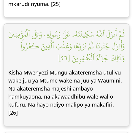
mkarudi nyuma. [25]
ثُمَّ أَنزَلَ ٱللَّهُ سَكِينَتَهُۥ عَلَىٰ رَسُولِهِۦ وَعَلَى ٱلۡمُؤۡمِنِينَ
وَأَنزَلَ جُنُودٗا لَّمۡ تَرَوۡهَا وَعَذَّبَ ٱلَّذِينَ كَفَرُواْۚ
وَذَٰلِكَ جَزَآءُ ٱلۡكَٰفِرِينَ [٢٦]
Kisha Mwenyezi Mungu akateremsha utulivu
wake juu ya Mtume wake na juu ya Waumini.
Na akateremsha majeshi ambayo
hamkuyaona, na akawaadhibu wale walio
kufuru. Na hayo ndiyo malipo ya makafiri.
[26]