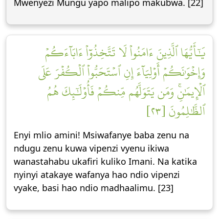
Mwenyezi Mungu yapo malipo makubwa. [22]
يَٰٓأَيُّهَا ٱلَّذِينَ ءَامَنُواْ لَا تَتَّخِذُوٓاْ ءَابَآءَكُمۡ
وَإِخۡوَٰنَكُمۡ أَوۡلِيَآءَ إِنِ ٱسۡتَحَبُّواْ ٱلۡكُفۡرَ عَلَى
ٱلۡإِيمَٰنِۚ وَمَن يَتَوَلَّهُم مِّنكُمۡ فَأُوْلَٰٓئِكَ هُمُ
ٱلظَّٰلِمُونَ [٢٣]
Enyi mlio amini! Msiwafanye baba zenu na
ndugu zenu kuwa vipenzi vyenu ikiwa
wanastahabu ukafiri kuliko Imani. Na katika
nyinyi atakaye wafanya hao ndio vipenzi
vyake, basi hao ndio madhaalimu. [23]