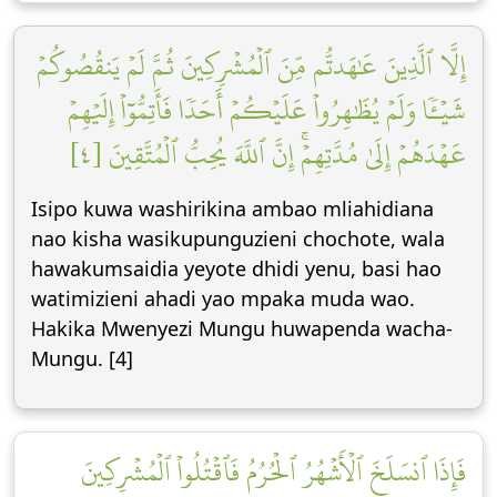
إِلَّا ٱلَّذِينَ عَٰهَدتُّم مِّنَ ٱلۡمُشۡرِكِينَ ثُمَّ لَمۡ يَنقُصُوكُمۡ
شَيۡـٔٗا وَلَمۡ يُظَٰهِرُواْ عَلَيۡكُمۡ أَحَدٗا فَأَتِمُّوٓاْ إِلَيۡهِمۡ
عَهۡدَهُمۡ إِلَىٰ مُدَّتِهِمۡۚ إِنَّ ٱللَّهَ يُحِبُّ ٱلۡمُتَّقِينَ [٤]
Isipo kuwa washirikina ambao mliahidiana
nao kisha wasikupunguzieni chochote, wala
hawakumsaidia yeyote dhidi yenu, basi hao
watimizieni ahadi yao mpaka muda wao.
Hakika Mwenyezi Mungu huwapenda wacha-
Mungu. [4]
فَإِذَا ٱنسَلَخَ ٱلۡأَشۡهُرُ ٱلۡحُرُمُ فَٱقۡتُلُواْ ٱلۡمُشۡرِكِينَ