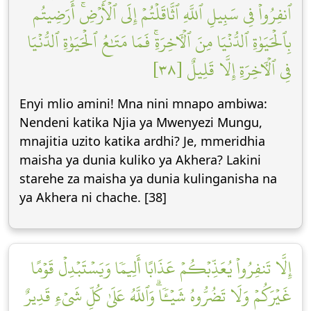
ٱنفِرُواْ فِي سَبِيلِ ٱللَّهِ ٱثَّاقَلۡتُمۡ إِلَى ٱلۡأَرۡضِۚ أَرَضِيتُم
بِٱلۡحَيَوٰةِ ٱلدُّنۡيَا مِنَ ٱلۡأٓخِرَةِۚ فَمَا مَتَٰعُ ٱلۡحَيَوٰةِ ٱلدُّنۡيَا
فِي ٱلۡأٓخِرَةِ إِلَّا قَلِيلٌ [٣٨]
Enyi mlio amini! Mna nini mnapo ambiwa:
Nendeni katika Njia ya Mwenyezi Mungu,
mnajitia uzito katika ardhi? Je, mmeridhia
maisha ya dunia kuliko ya Akhera? Lakini
starehe za maisha ya dunia kulinganisha na
ya Akhera ni chache. [38]
إِلَّا تَنفِرُواْ يُعَذِّبۡكُمۡ عَذَابًا أَلِيمٗا وَيَسۡتَبۡدِلۡ قَوۡمًا
غَيۡرَكُمۡ وَلَا تَضُرُّوهُ شَيۡـٔٗاۗ وَٱللَّهُ عَلَىٰ كُلِّ شَيۡءٖ قَدِيرٌ