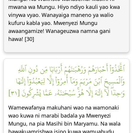
mwana wa Mungu. Hiyo ndiyo kauli yao kwa
vinywa vyao. Wanayaiga maneno ya walio
kufuru kabla yao. Mwenyezi Mungu
awaangamize! Wanageuzwa namna gani
hawa! [30]
ٱتَّخَذُوٓاْ أَحۡبَارَهُمۡ وَرُهۡبَٰنَهُمۡ أَرۡبَابٗا مِّن دُونِ ٱللَّهِ
وَٱلۡمَسِيحَ ٱبۡنَ مَرۡيَمَ وَمَآ أُمِرُوٓاْ إِلَّا لِيَعۡبُدُوٓاْ إِلَٰهٗا
وَٰحِدٗاۖ لَّآ إِلَٰهَ إِلَّا هُوَۚ سُبۡحَٰنَهُۥ عَمَّا يُشۡرِكُونَ [٣١]
Wamewafanya makuhani wao na wamonaki
wao kuwa ni marabi badala ya Mwenyezi
Mungu, na pia Masihi bin Maryamu. Na wala
hawakuamrishwa isipo kuwa wamuabudu