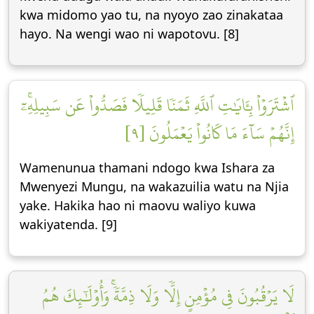
kwa midomo yao tu, na nyoyo zao zinakataa
hayo. Na wengi wao ni wapotovu. [8]
ٱشۡتَرَوۡاْ بِـَٔايَٰتِ ٱللَّهِ ثَمَنٗا قَلِيلٗا فَصَدُّواْ عَن سَبِيلِهِۦٓۚ
إِنَّهُمۡ سَآءَ مَا كَانُواْ يَعۡمَلُونَ [٩]
Wamenunua thamani ndogo kwa Ishara za
Mwenyezi Mungu, na wakazuilia watu na Njia
yake. Hakika hao ni maovu waliyo kuwa
wakiyatenda. [9]
لَا يَرۡقُبُونَ فِي مُؤۡمِنٍ إِلّٗا وَلَا ذِمَّةٗۚ وَأُوْلَٰٓئِكَ هُمُ