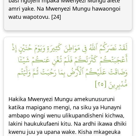
basi ngojeni mpaka Mwenyezi Mungu alete
amri yake. Na Mwenyezi Mungu hawaongoi
watu wapotovu. [24]
لَقَدۡ نَصَرَكُمُ ٱللَّهُ فِي مَوَاطِنَ كَثِيرَةٖ وَيَوۡمَ حُنَيۡنٍ إِذۡ
أَعۡجَبَتۡكُمۡ كَثۡرَتُكُمۡ فَلَمۡ تُغۡنِ عَنكُمۡ شَيۡـٔٗا
وَضَاقَتۡ عَلَيۡكُمُ ٱلۡأَرۡضُ بِمَا رَحُبَتۡ ثُمَّ وَلَّيۡتُم
مُّدۡبِرِينَ [٢٥]
Hakika Mwenyezi Mungu amekunusuruni
katika mapigano mengi, na siku ya Hunayni
ambapo wingi wenu ulikupandisheni kichwa,
lakini haukukufaeni kitu. Na ardhi ikawa dhiki
kwenu juu ya upana wake. Kisha mkageuka