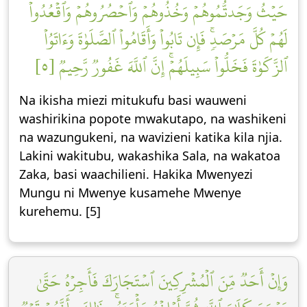
حَيۡثُ وَجَدتُّمُوهُمۡ وَخُذُوهُمۡ وَٱحۡصُرُوهُمۡ وَٱقۡعُدُواْ
لَهُمۡ كُلَّ مَرۡصَدٖۚ فَإِن تَابُواْ وَأَقَامُواْ ٱلصَّلَوٰةَ وَءَاتَوُاْ
ٱلزَّكَوٰةَ فَخَلُّواْ سَبِيلَهُمۡۚ إِنَّ ٱللَّهَ غَفُورٞ رَّحِيمٞ [٥]
Na ikisha miezi mitukufu basi wauweni
washirikina popote mwakutapo, na washikeni
na wazungukeni, na wavizieni katika kila njia.
Lakini wakitubu, wakashika Sala, na wakatoa
Zaka, basi waachilieni. Hakika Mwenyezi
Mungu ni Mwenye kusamehe Mwenye
kurehemu. [5]
وَإِنۡ أَحَدٞ مِّنَ ٱلۡمُشۡرِكِينَ ٱسۡتَجَارَكَ فَأَجِرۡهُ حَتَّىٰ