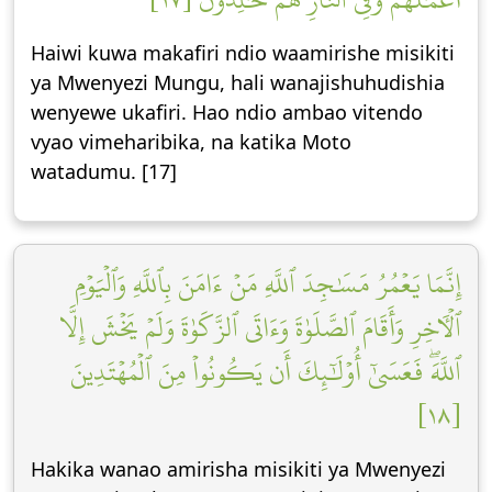
Haiwi kuwa makafiri ndio waamirishe misikiti
ya Mwenyezi Mungu, hali wanajishuhudishia
wenyewe ukafiri. Hao ndio ambao vitendo
vyao vimeharibika, na katika Moto
watadumu. [17]
إِنَّمَا يَعۡمُرُ مَسَٰجِدَ ٱللَّهِ مَنۡ ءَامَنَ بِٱللَّهِ وَٱلۡيَوۡمِ
ٱلۡأٓخِرِ وَأَقَامَ ٱلصَّلَوٰةَ وَءَاتَى ٱلزَّكَوٰةَ وَلَمۡ يَخۡشَ إِلَّا
ٱللَّهَۖ فَعَسَىٰٓ أُوْلَٰٓئِكَ أَن يَكُونُواْ مِنَ ٱلۡمُهۡتَدِينَ
[١٨]
Hakika wanao amirisha misikiti ya Mwenyezi