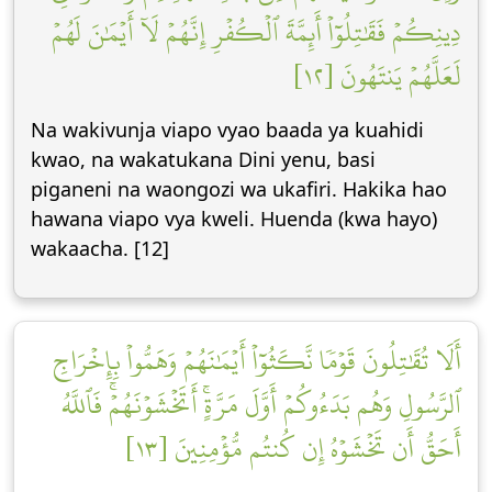
دِينِكُمۡ فَقَٰتِلُوٓاْ أَئِمَّةَ ٱلۡكُفۡرِ إِنَّهُمۡ لَآ أَيۡمَٰنَ لَهُمۡ
لَعَلَّهُمۡ يَنتَهُونَ [١٢]
Na wakivunja viapo vyao baada ya kuahidi
kwao, na wakatukana Dini yenu, basi
piganeni na waongozi wa ukafiri. Hakika hao
hawana viapo vya kweli. Huenda (kwa hayo)
wakaacha. [12]
أَلَا تُقَٰتِلُونَ قَوۡمٗا نَّكَثُوٓاْ أَيۡمَٰنَهُمۡ وَهَمُّواْ بِإِخۡرَاجِ
ٱلرَّسُولِ وَهُم بَدَءُوكُمۡ أَوَّلَ مَرَّةٍۚ أَتَخۡشَوۡنَهُمۡۚ فَٱللَّهُ
أَحَقُّ أَن تَخۡشَوۡهُ إِن كُنتُم مُّؤۡمِنِينَ [١٣]