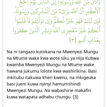
وَأَذَٰنٞ مِّنَ ٱللَّهِ وَرَسُولِهِۦٓ إِلَى ٱلنَّاسِ يَوۡمَ ٱلۡحَجِّ
ٱلۡأَكۡبَرِ أَنَّ ٱللَّهَ بَرِيٓءٞ مِّنَ ٱلۡمُشۡرِكِينَ وَرَسُولُهُۥۚ
فَإِن تُبۡتُمۡ فَهُوَ خَيۡرٞ لَّكُمۡۖ وَإِن تَوَلَّيۡتُمۡ فَٱعۡلَمُوٓاْ
أَنَّكُمۡ غَيۡرُ مُعۡجِزِي ٱللَّهِۗ وَبَشِّرِ ٱلَّذِينَ كَفَرُواْ
بِعَذَابٍ أَلِيمٍ [٣]
Na ni tangazo kutokana na Mwenyezi Mungu
na Mtume wake kwa wote siku ya Hija Kubwa
kwamba Mwenyezi Mungu na Mtume wake
hawana jukumu lolote kwa washirikina. Basi
mkitubu itakuwa kheri kwenu, na mkigeuka
basi jueni kuwa nyinyi hamumshindi
Mwenyezi Mungu. Na wabashirie makafiri
kuwa watapata adhabu chungu. [3]