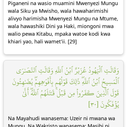
Piganeni na wasio muamini Mwenyezi Mungu
wala Siku ya Mwisho, wala hawaharimishi
alivyo harimisha Mwenyezi Mungu na Mtume,
wala hawashiki Dini ya Haki, miongoni mwa
walio pewa Kitabu, mpaka watoe kodi kwa
khiari yao, hali wamet'ii. [29]
وَقَالَتِ ٱلۡيَهُودُ عُزَيۡرٌ ٱبۡنُ ٱللَّهِ وَقَالَتِ ٱلنَّصَٰرَى
ٱلۡمَسِيحُ ٱبۡنُ ٱللَّهِۖ ذَٰلِكَ قَوۡلُهُم بِأَفۡوَٰهِهِمۡۖ يُضَٰهِـُٔونَ
قَوۡلَ ٱلَّذِينَ كَفَرُواْ مِن قَبۡلُۚ قَٰتَلَهُمُ ٱللَّهُۖ أَنَّىٰ
يُؤۡفَكُونَ [٣٠]
Na Mayahudi wanasema: Uzeir ni mwana wa
Mungu. Na Wakristo wanasema: Masihi ni