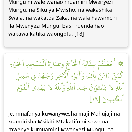
Mungu ni wale wanao muamini Mwenyezi
Mungu, na Siku ya Mwisho, na wakashika
Swala, na wakatoa Zaka, na wala hawamchi
ila Mwenyezi Mungu. Basi huenda hao
wakawa katika waongofu. [18]
۞ أَجَعَلۡتُمۡ سِقَايَةَ ٱلۡحَآجِّ وَعِمَارَةَ ٱلۡمَسۡجِدِ ٱلۡحَرَامِ
كَمَنۡ ءَامَنَ بِٱللَّهِ وَٱلۡيَوۡمِ ٱلۡأٓخِرِ وَجَٰهَدَ فِي سَبِيلِ
ٱللَّهِۚ لَا يَسۡتَوُۥنَ عِندَ ٱللَّهِۗ وَٱللَّهُ لَا يَهۡدِي ٱلۡقَوۡمَ
ٱلظَّٰلِمِينَ [١٩]
Je, mnafanya kuwanywesha maji Mahujaji na
kuamirisha Msikiti Mtakatifu ni sawa na
mwenye kumuamini Mwenyezi Mungu, na