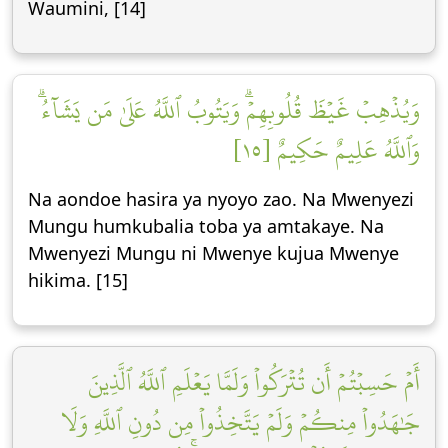
Waumini, [14]
وَيُذۡهِبۡ غَيۡظَ قُلُوبِهِمۡۗ وَيَتُوبُ ٱللَّهُ عَلَىٰ مَن يَشَآءُۗ
وَٱللَّهُ عَلِيمٌ حَكِيمٌ [١٥]
Na aondoe hasira ya nyoyo zao. Na Mwenyezi
Mungu humkubalia toba ya amtakaye. Na
Mwenyezi Mungu ni Mwenye kujua Mwenye
hikima. [15]
أَمۡ حَسِبۡتُمۡ أَن تُتۡرَكُواْ وَلَمَّا يَعۡلَمِ ٱللَّهُ ٱلَّذِينَ
جَٰهَدُواْ مِنكُمۡ وَلَمۡ يَتَّخِذُواْ مِن دُونِ ٱللَّهِ وَلَا