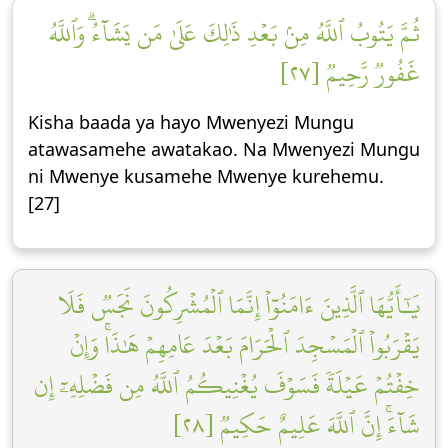
ثُمَّ يَتُوبُ ٱللَّهُ مِنۢ بَعۡدِ ذَٰلِكَ عَلَىٰ مَن يَشَآءُۗ وَٱللَّهُ
غَفُورٞ رَّحِيمٞ [٢٧]
Kisha baada ya hayo Mwenyezi Mungu
atawasamehe awatakao. Na Mwenyezi Mungu
ni Mwenye kusamehe Mwenye kurehemu.
[27]
يَٰٓأَيُّهَا ٱلَّذِينَ ءَامَنُوٓاْ إِنَّمَا ٱلۡمُشۡرِكُونَ نَجَسٞ فَلَا
يَقۡرَبُواْ ٱلۡمَسۡجِدَ ٱلۡحَرَامَ بَعۡدَ عَامِهِمۡ هَٰذَاۚ وَإِنۡ
خِفۡتُمۡ عَيۡلَةٗ فَسَوۡفَ يُغۡنِيكُمُ ٱللَّهُ مِن فَضۡلِهِۦٓ إِن
شَآءَۚ إِنَّ ٱللَّهَ عَلِيمٌ حَكِيمٞ [٢٨]