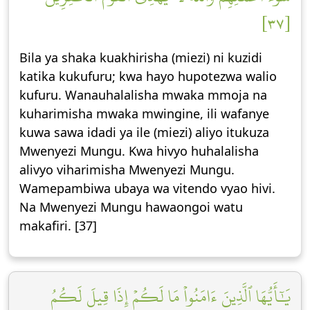
[٣٧]
Bila ya shaka kuakhirisha (miezi) ni kuzidi
katika kukufuru; kwa hayo hupotezwa walio
kufuru. Wanauhalalisha mwaka mmoja na
kuharimisha mwaka mwingine, ili wafanye
kuwa sawa idadi ya ile (miezi) aliyo itukuza
Mwenyezi Mungu. Kwa hivyo huhalalisha
alivyo viharimisha Mwenyezi Mungu.
Wamepambiwa ubaya wa vitendo vyao hivi.
Na Mwenyezi Mungu hawaongoi watu
makafiri. [37]
يَٰٓأَيُّهَا ٱلَّذِينَ ءَامَنُواْ مَا لَكُمۡ إِذَا قِيلَ لَكُمُ