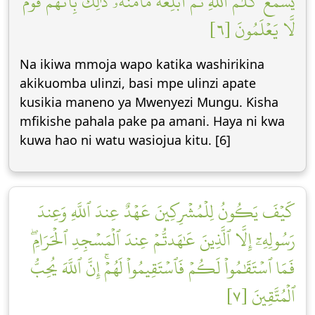
يَسۡمَعَ كَلَٰمَ ٱللَّهِ ثُمَّ أَبۡلِغۡهُ مَأۡمَنَهُۥۚ ذَٰلِكَ بِأَنَّهُمۡ قَوۡمٞ
لَّا يَعۡلَمُونَ [٦]
Na ikiwa mmoja wapo katika washirikina
akikuomba ulinzi, basi mpe ulinzi apate
kusikia maneno ya Mwenyezi Mungu. Kisha
mfikishe pahala pake pa amani. Haya ni kwa
kuwa hao ni watu wasiojua kitu. [6]
كَيۡفَ يَكُونُ لِلۡمُشۡرِكِينَ عَهۡدٌ عِندَ ٱللَّهِ وَعِندَ
رَسُولِهِۦٓ إِلَّا ٱلَّذِينَ عَٰهَدتُّمۡ عِندَ ٱلۡمَسۡجِدِ ٱلۡحَرَامِۖ
فَمَا ٱسۡتَقَٰمُواْ لَكُمۡ فَٱسۡتَقِيمُواْ لَهُمۡۚ إِنَّ ٱللَّهَ يُحِبُّ
ٱلۡمُتَّقِينَ [٧]