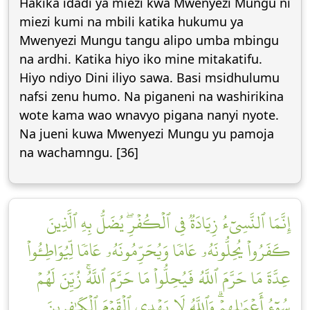
Hakika idadi ya miezi kwa Mwenyezi Mungu ni
miezi kumi na mbili katika hukumu ya
Mwenyezi Mungu tangu alipo umba mbingu
na ardhi. Katika hiyo iko mine mitakatifu.
Hiyo ndiyo Dini iliyo sawa. Basi msidhulumu
nafsi zenu humo. Na piganeni na washirikina
wote kama wao wnavyo pigana nanyi nyote.
Na jueni kuwa Mwenyezi Mungu yu pamoja
na wachamngu. [36]
إِنَّمَا ٱلنَّسِيٓءُ زِيَادَةٞ فِي ٱلۡكُفۡرِۖ يُضَلُّ بِهِ ٱلَّذِينَ
كَفَرُواْ يُحِلُّونَهُۥ عَامٗا وَيُحَرِّمُونَهُۥ عَامٗا لِّيُوَاطِـُٔواْ
عِدَّةَ مَا حَرَّمَ ٱللَّهُ فَيُحِلُّواْ مَا حَرَّمَ ٱللَّهُۚ زُيِّنَ لَهُمۡ
سُوٓءُ أَعۡمَٰلِهِمۡۗ وَٱللَّهُ لَا يَهۡدِي ٱلۡقَوۡمَ ٱلۡكَٰفِرِينَ