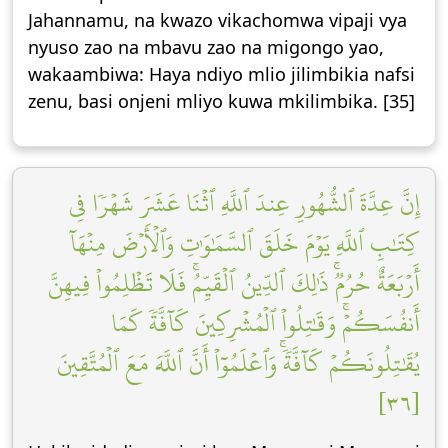
Jahannamu, na kwazo vikachomwa vipaji vya
nyuso zao na mbavu zao na migongo yao,
wakaambiwa: Haya ndiyo mlio jilimbikia nafsi
zenu, basi onjeni mliyo kuwa mkilimbika. [35]
إِنَّ عِدَّةَ ٱلشُّهُورِ عِندَ ٱللَّهِ ٱثۡنَا عَشَرَ شَهۡرٗا فِي
كِتَٰبِ ٱللَّهِ يَوۡمَ خَلَقَ ٱلسَّمَٰوَٰتِ وَٱلۡأَرۡضَ مِنۡهَآ
أَرۡبَعَةٌ حُرُمٞۚ ذَٰلِكَ ٱلدِّينُ ٱلۡقَيِّمُۚ فَلَا تَظۡلِمُواْ فِيهِنَّ
أَنفُسَكُمۡۚ وَقَٰتِلُواْ ٱلۡمُشۡرِكِينَ كَآفَّةٗ كَمَا
يُقَٰتِلُونَكُمۡ كَآفَّةٗۚ وَٱعۡلَمُوٓاْ أَنَّ ٱللَّهَ مَعَ ٱلۡمُتَّقِينَ
[٣٦]