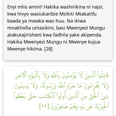
Enyi mlio amini! Hakika washirikina ni najsi,
kwa hivyo wasiukaribie Msikiti Mtakatifu
baada ya mwaka wao huu. Na ikiwa
mnakhofia umasikini, basi Mwenyezi Mungu
atakutajirisheni kwa fadhila yake akipenda.
Hakika Mwenyezi Mungu ni Mwenye kujua
Mwenye hikima. [28]
قَٰتِلُواْ ٱلَّذِينَ لَا يُؤۡمِنُونَ بِٱللَّهِ وَلَا بِٱلۡيَوۡمِ ٱلۡأٓخِرِ
وَلَا يُحَرِّمُونَ مَا حَرَّمَ ٱللَّهُ وَرَسُولُهُۥ وَلَا يَدِينُونَ
دِينَ ٱلۡحَقِّ مِنَ ٱلَّذِينَ أُوتُواْ ٱلۡكِتَٰبَ حَتَّىٰ يُعۡطُواْ
ٱلۡجِزۡيَةَ عَن يَدٖ وَهُمۡ صَٰغِرُونَ [٢٩]