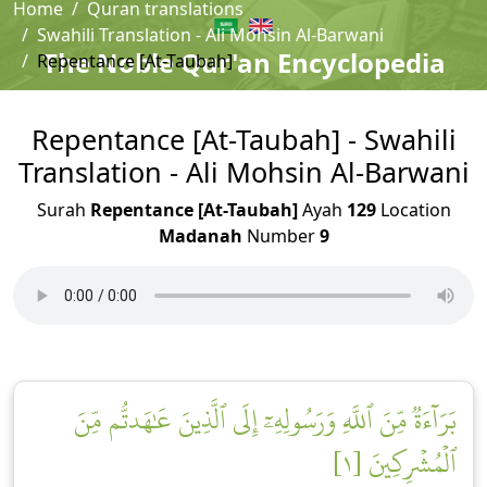
Home
Quran translations
Swahili Translation - Ali Mohsin Al-Barwani
The Noble Qur'an Encyclopedia
Repentance [At-Taubah]
Repentance [At-Taubah] - Swahili
Translation - Ali Mohsin Al-Barwani
Surah
Repentance [At-Taubah]
Ayah
129
Location
Madanah
Number
9
بَرَآءَةٞ مِّنَ ٱللَّهِ وَرَسُولِهِۦٓ إِلَى ٱلَّذِينَ عَٰهَدتُّم مِّنَ
ٱلۡمُشۡرِكِينَ [١]