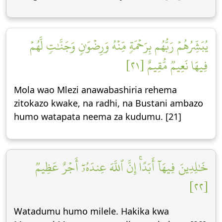
يُبَشِّرُهُمۡ رَبُّهُم بِرَحۡمَةٖ مِّنۡهُ وَرِضۡوَٰنٖ وَجَنَّٰتٖ لَّهُمۡ
فِيهَا نَعِيمٞ مُّقِيمٌ [٢١]
Mola wao Mlezi anawabashiria rehema
zitokazo kwake, na radhi, na Bustani ambazo
humo watapata neema za kudumu. [21]
خَٰلِدِينَ فِيهَآ أَبَدًاۚ إِنَّ ٱللَّهَ عِندَهُۥٓ أَجۡرٌ عَظِيمٞ
[٢٢]
Watadumu humo milele. Hakika kwa