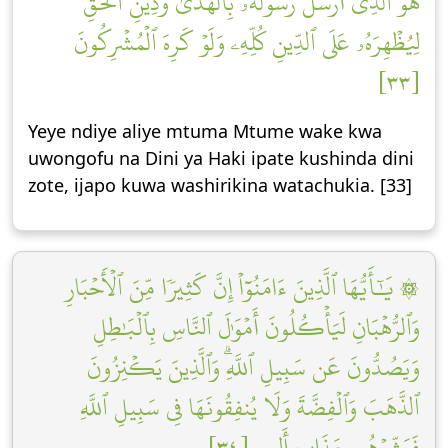
هُوَ ٱلَّذِيٓ أَرۡسَلَ رَسُولَهُۥ بِٱلۡهُدَىٰ وَدِينِ ٱلۡحَقِّ
لِيُظۡهِرَهُۥ عَلَى ٱلدِّينِ كُلِّهِۦ وَلَوۡ كَرِهَ ٱلۡمُشۡرِكُونَ
[٣٣]
Yeye ndiye aliye mtuma Mtume wake kwa
uwongofu na Dini ya Haki ipate kushinda dini
zote, ijapo kuwa washirikina watachukia. [33]
۞ يَٰٓأَيُّهَا ٱلَّذِينَ ءَامَنُوٓاْ إِنَّ كَثِيرٗا مِّنَ ٱلۡأَحۡبَارِ
وَٱلرُّهۡبَانِ لَيَأۡكُلُونَ أَمۡوَٰلَ ٱلنَّاسِ بِٱلۡبَٰطِلِ
وَيَصُدُّونَ عَن سَبِيلِ ٱللَّهِۗ وَٱلَّذِينَ يَكۡنِزُونَ
ٱلذَّهَبَ وَٱلۡفِضَّةَ وَلَا يُنفِقُونَهَا فِي سَبِيلِ ٱللَّهِ
فَبَشِّرۡهُم بِعَذَابٍ أَلِيمٖ [٣٤]