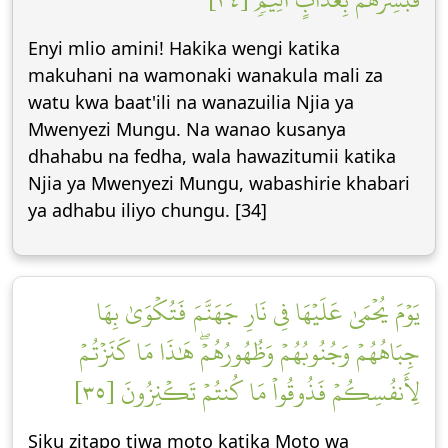
Enyi mlio amini! Hakika wengi katika
makuhani na wamonaki wanakula mali za
watu kwa baat'ili na wanazuilia Njia ya
Mwenyezi Mungu. Na wanao kusanya
dhahabu na fedha, wala hawazitumii katika
Njia ya Mwenyezi Mungu, wabashirie khabari
ya adhabu iliyo chungu. [34]
يَوۡمَ يُحۡمَىٰ عَلَيۡهَا فِي نَارِ جَهَنَّمَ فَتُكۡوَىٰ بِهَا
جِبَاهُهُمۡ وَجُنُوبُهُمۡ وَظُهُورُهُمۡۖ هَٰذَا مَا كَنَزۡتُمۡ
لِأَنفُسِكُمۡ فَذُوقُواْ مَا كُنتُمۡ تَكۡنِزُونَ [٣٥]
Siku zitapo tiwa moto katika Moto wa