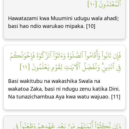
ٱلۡمُعۡتَدُونَ [١٠]
Hawatazami kwa Muumini udugu wala ahadi;
basi hao ndio warukao mipaka. [10]
فَإِن تَابُواْ وَأَقَامُواْ ٱلصَّلَوٰةَ وَءَاتَوُاْ ٱلزَّكَوٰةَ فَإِخۡوَٰنُكُمۡ
فِي ٱلدِّينِۗ وَنُفَصِّلُ ٱلۡأٓيَٰتِ لِقَوۡمٖ يَعۡلَمُونَ [١١]
Basi wakitubu na wakashika Swala na
wakatoa Zaka, basi ni ndugu zenu katika Dini.
Na tunazichambua Aya kwa watu wajuao. [11]
وَإِن نَّكَثُوٓاْ أَيۡمَٰنَهُم مِّنۢ بَعۡدِ عَهۡدِهِمۡ وَطَعَنُواْ فِي