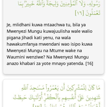
رَسُولِهِۦ وَلَا ٱلۡمُؤۡمِنِينَ وَلِيجَةٗۚ وَٱللَّهُ خَبِيرُۢ بِمَا
تَعۡمَلُونَ [١٦]
Je, mlidhani kuwa mtaachwa tu, bila ya
Mwenyezi Mungu kuwajuulisha wale walio
pigana Jihadi kati yenu, na wala
hawakumfanya mwendani wao isipo kuwa
Mwenyezi Mungu na Mtume wake na
Waumini wenziwe? Na Mwenyezi Mungu
anazo khabari za yote mnayo yatenda. [16]
مَا كَانَ لِلۡمُشۡرِكِينَ أَن يَعۡمُرُواْ مَسَٰجِدَ ٱللَّهِ
شَٰهِدِينَ عَلَىٰٓ أَنفُسِهِم بِٱلۡكُفۡرِۚ أُوْلَٰٓئِكَ حَبِطَتۡ
أَعۡمَٰلُهُمۡ وَفِي ٱلنَّارِ هُمۡ خَٰلِدُونَ [١٧]