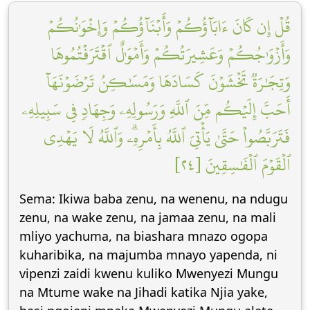
قُلۡ إِن كَانَ ءَابَآؤُكُمۡ وَأَبۡنَآؤُكُمۡ وَإِخۡوَٰنُكُمۡ
وَأَزۡوَٰجُكُمۡ وَعَشِيرَتُكُمۡ وَأَمۡوَٰلٌ ٱقۡتَرَفۡتُمُوهَا
وَتِجَٰرَةٞ تَخۡشَوۡنَ كَسَادَهَا وَمَسَٰكِنُ تَرۡضَوۡنَهَآ
أَحَبَّ إِلَيۡكُم مِّنَ ٱللَّهِ وَرَسُولِهِۦ وَجِهَادٖ فِي سَبِيلِهِۦ
فَتَرَبَّصُواْ حَتَّىٰ يَأۡتِيَ ٱللَّهُ بِأَمۡرِهِۦۗ وَٱللَّهُ لَا يَهۡدِي
ٱلۡقَوۡمَ ٱلۡفَٰسِقِينَ [٢٤]
Sema: Ikiwa baba zenu, na wenenu, na ndugu
zenu, na wake zenu, na jamaa zenu, na mali
mliyo yachuma, na biashara mnazo ogopa
kuharibika, na majumba mnayo yapenda, ni
vipenzi zaidi kwenu kuliko Mwenyezi Mungu
na Mtume wake na Jihadi katika Njia yake,