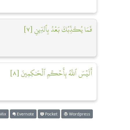
فَمَا يُكَذِّبُكَ بَعۡدُ بِٱلدِّينِ [٧]
أَلَيۡسَ ٱللَّهُ بِأَحۡكَمِ ٱلۡحَٰكِمِينَ [٨]
Mix
Evernote
Pocket
Wordpress