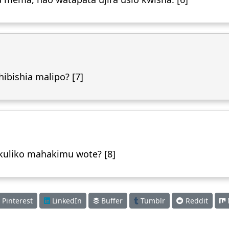
ibishia malipo? [7]
kuliko mahakimu wote? [8]
Pinterest
LinkedIn
Buffer
Tumblr
Reddit