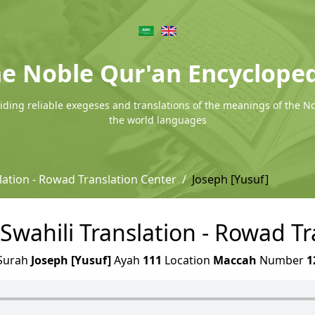
e Noble Qur'an Encyclope
ding reliable exegeses and translations of the meanings of the N
the world languages
lation - Rowad Translation Center
Joseph [Yusuf]
 Swahili Translation - Rowad T
Surah
Joseph [Yusuf]
Ayah
111
Location
Maccah
Number
1