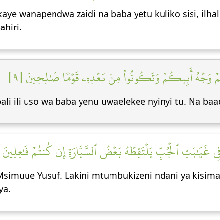
ye wanapendwa zaidi na baba yetu kuliko sisi, ilhali
hiri.
مۡ وَجۡهُ أَبِيكُمۡ وَتَكُونُواْ مِنۢ بَعۡدِهِۦ قَوۡمٗا صَٰلِحِينَ [٩
ali ili uso wa baba yenu uwaelekee nyinyi tu. Na b
ُ فِي غَيَٰبَتِ ٱلۡجُبِّ يَلۡتَقِطۡهُ بَعۡضُ ٱلسَّيَّارَةِ إِن كُنتُمۡ فَٰعِلِينَ [٠
muue Yusuf. Lakini mtumbukizeni ndani ya kisima. 
ya.