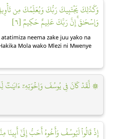
وَكَذَٰلِكَ يَجۡتَبِيكَ رَبُّكَ وَيُعَلِّمُكَ مِن تَأۡوِيلِ 
وَإِسۡحَٰقَۚ إِنَّ رَبَّكَ عَلِيمٌ حَكِيمٞ [٦]
 atatimiza neema zake juu yako na
 Hakika Mola wako Mlezi ni Mwenye
لَّقَدۡ كَانَ فِي يُوسُفَ وَإِخۡوَتِهِۦٓ ءَايَٰتٞ لِّلسَّ]
إِذۡ قَالُواْ لَيُوسُفُ وَأَخُوهُ أَحَبُّ إِلَىٰٓ أَبِينَا مِن]