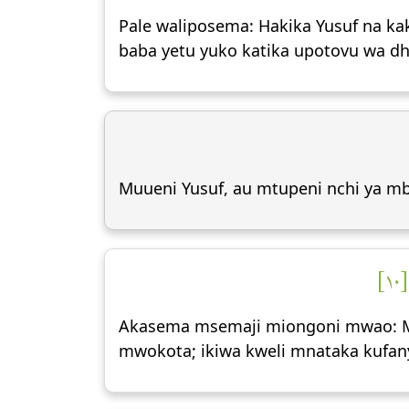
Pale waliposema: Hakika Yusuf na kaka
baba yetu yuko katika upotovu wa dha
Muueni Yusuf, au mtupeni nchi ya mb
١
Akasema msemaji miongoni mwao: Msi
mwokota; ikiwa kweli mnataka kufan