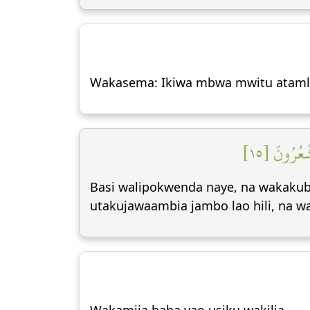
Wakasema: Ikiwa mbwa mwitu atamla na
شۡعُرُونَ [١٥
Basi walipokwenda naye, na wakakub
utakujawaambia jambo lao hili, na 