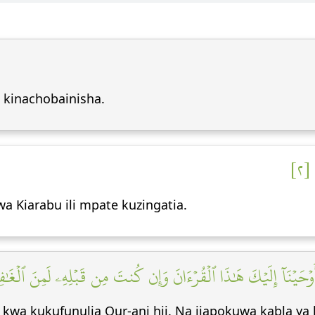
u kinachobainisha.
 [٢
a Kiarabu ili mpate kuzingatia.
َيۡنَآ إِلَيۡكَ هَٰذَا ٱلۡقُرۡءَانَ وَإِن كُنتَ مِن قَبۡلِهِۦ لَمِنَ ٱلۡغَٰفِ
idi kwa kukufunulia Qur-ani hii. Na ijapokuwa kabla 