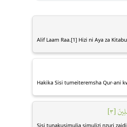
Alif Laam Raa.[1] Hizi ni Aya za Kitab
Hakika Sisi tumeiteremsha Qur-ani kw
لِينَ [٣
Sisi tunakusimulia simulizi nzuri za