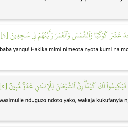
َحَدَ عَشَرَ كَوۡكَبٗا وَٱلشَّمۡسَ وَٱلۡقَمَرَ رَأَيۡتُهُمۡ لِي سَٰجِدِينَ [٤
baba yangu! Hakika mimi nimeota nyota kumi na moj
 فَيَكِيدُواْ لَكَ كَيۡدًاۖ إِنَّ ٱلشَّيۡطَٰنَ لِلۡإِنسَٰنِ عَدُوّٞ مُّبِينٞ [٥
simulie nduguzo ndoto yako, wakaja kukufanyia nja