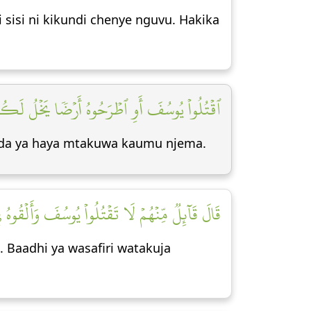
 sisi ni kikundi chenye nguvu. Hakika
ٱقۡتُلُواْ يُوسُفَ أَوِ ٱطۡرَحُوهُ أَرۡضٗا يَخۡلُ لَكُ]
aada ya haya mtakuwa kaumu njema.
قَالَ قَآئِلٞ مِّنۡهُمۡ لَا تَقۡتُلُواْ يُوسُفَ وَأَلۡقُوه]
Baadhi ya wasafiri watakuja