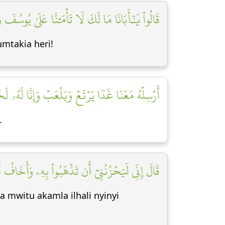
قَالُواْ يَٰٓأَبَانَا مَا لَكَ لَا تَأۡمَ۬نَّا عَلَىٰ يُوسُفَ و]
mtakia heri!
أَرۡسِلۡهُ مَعَنَا غَدٗا يَرۡتَعۡ وَيَلۡعَبۡ وَإِنَّا لَهُۥ لَ]
.
قَالَ إِنِّي لَيَحۡزُنُنِيٓ أَن تَذۡهَبُواْ بِهِۦ وَأَخَافُ]
mwitu akamla ilhali nyinyi