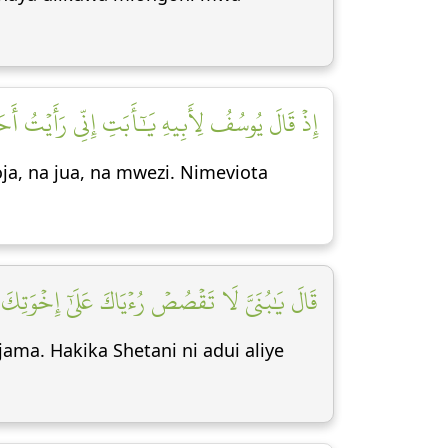
إِذۡ قَالَ يُوسُفُ لِأَبِيهِ يَٰٓأَبَتِ إِنِّي رَأَيۡتُ أ]
a, na jua, na mwezi. Nimeviota
قَالَ يَٰبُنَيَّ لَا تَقۡصُصۡ رُءۡيَاكَ عَلَىٰٓ إِخۡوَتِكَ]
ma. Hakika Shetani ni adui aliye