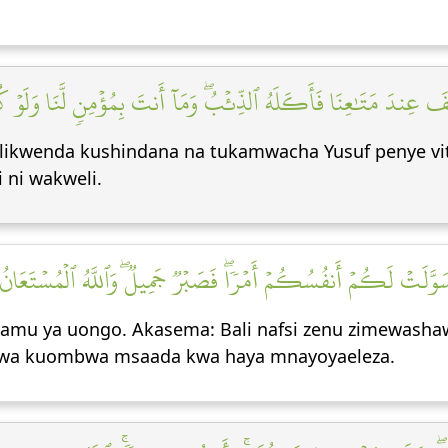
ا يُوسُفَ عِندَ مَتَٰعِنَا فَأَكَلَهُ ٱلذِّئۡبُۖ وَمَآ أَنتَ بِمُؤۡمِنٖ لَّنَا وَلَوۡ ك
likwenda kushindana na tukamwacha Yusuf penye vi
 ni wakweli.
وَّلَتۡ لَكُمۡ أَنفُسُكُمۡ أَمۡرٗاۖ فَصَبۡرٞ جَمِيلٞۖ وَٱللَّهُ ٱلۡمُسۡتَعَانُ 
a damu ya uongo. Akasema: Bali nafsi zenu zimewashaw
 wa kuombwa msaada kwa haya mnayoyaeleza.