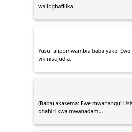
walioghafilika.
Yusuf alipomwambia baba yake: Ewe 
vikinisujudia.
(Baba) akasema: Ewe mwanangu! Usiwa
dhahiri kwa mwanadamu.