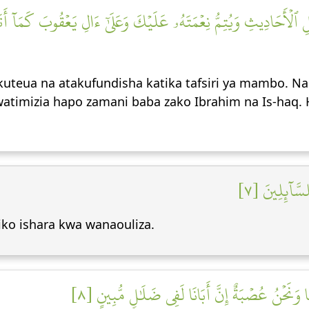
ٱلۡأَحَادِيثِ وَيُتِمُّ نِعۡمَتَهُۥ عَلَيۡكَ وَعَلَىٰٓ ءَالِ يَعۡقُوبَ كَمَآ أَتَمّ
kuteua na atakufundisha katika tafsiri ya mambo. Na
watimizia hapo zamani baba zako Ibrahim na Is-haq.
۞ آئِلِينَ [٧
iko ishara kwa wanaouliza.
َّا وَنَحۡنُ عُصۡبَةٌ إِنَّ أَبَانَا لَفِي ضَلَٰلٖ مُّبِينٍ [٨