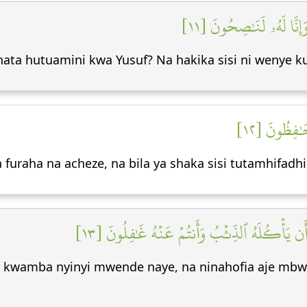
َإِنَّا لَهُۥ لَنَٰصِحُونَ [١١
ata hutuamini kwa Yusuf? Na hakika sisi ni wenye ku
حَٰفِظُونَ [١٢
furaha na acheze, na bila ya shaka sisi tutamhifadhi
 أَن يَأۡكُلَهُ ٱلذِّئۡبُ وَأَنتُمۡ عَنۡهُ غَٰفِلُونَ [١٣
 kwamba nyinyi mwende naye, na ninahofia aje mbwa 