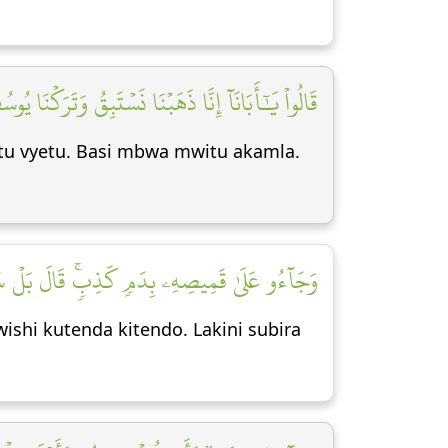
قَالُواْ يَٰٓأَبَانَآ إِنَّا ذَهَبۡنَا نَسۡتَبِقُ وَتَرَكۡنَ]
tu vyetu. Basi mbwa mwitu akamla.
وَجَآءُو عَلَىٰ قَمِيصِهِۦ بِدَمٖ كَذِبٖۚ قَالَ بَلۡ سَ]
ishi kutenda kitendo. Lakini subira