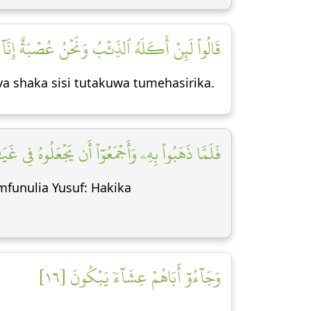
قَالُواْ لَئِنۡ أَكَلَهُ ٱلذِّئۡبُ وَنَحۡنُ عُصۡبَةٌ إِنَّآ]
ya shaka sisi tutakuwa tumehasirika.
فَلَمَّا ذَهَبُواْ بِهِۦ وَأَجۡمَعُوٓاْ أَن يَجۡعَلُوهُ فِي غَيَ]
funulia Yusuf: Hakika
وَجَآءُوٓ أَبَاهُمۡ عِشَآءٗ يَبۡكُونَ [١٦]