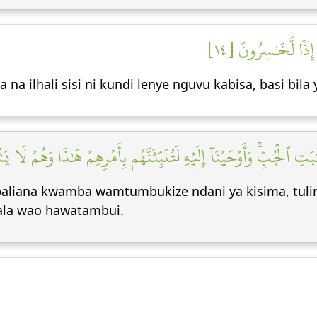
 إِذٗا لَّخَٰسِرُونَ [١٤
 ilhali sisi ni kundi lenye nguvu kabisa, basi bila 
ٰبَتِ ٱلۡجُبِّۚ وَأَوۡحَيۡنَآ إِلَيۡهِ لَتُنَبِّئَنَّهُم بِأَمۡرِهِمۡ هَٰذَا وَهُمۡ لَا يَ
aliana kwamba wamtumbukize ndani ya kisima, tulim
wala wao hawatambui.