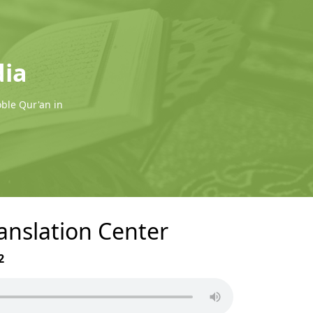
dia
oble Qur'an in
ranslation Center
2