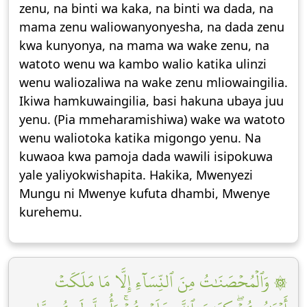
zenu, na binti wa kaka, na binti wa dada, na
mama zenu waliowanyonyesha, na dada zenu
kwa kunyonya, na mama wa wake zenu, na
watoto wenu wa kambo walio katika ulinzi
wenu waliozaliwa na wake zenu mliowaingilia.
Ikiwa hamkuwaingilia, basi hakuna ubaya juu
yenu. (Pia mmeharamishiwa) wake wa watoto
wenu waliotoka katika migongo yenu. Na
kuwaoa kwa pamoja dada wawili isipokuwa
yale yaliyokwishapita. Hakika, Mwenyezi
Mungu ni Mwenye kufuta dhambi, Mwenye
kurehemu.
۞ وَٱلۡمُحۡصَنَٰتُ مِنَ ٱلنِّسَآءِ إِلَّا مَا مَلَكَتۡ