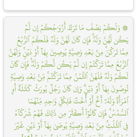
۞ وَلَكُمۡ نِصۡفُ مَا تَرَكَ أَزۡوَٰجُكُمۡ إِن لَّمۡ
يَكُن لَّهُنَّ وَلَدٞۚ فَإِن كَانَ لَهُنَّ وَلَدٞ فَلَكُمُ ٱلرُّبُعُ
مِمَّا تَرَكۡنَۚ مِنۢ بَعۡدِ وَصِيَّةٖ يُوصِينَ بِهَآ أَوۡ دَيۡنٖۚ وَلَهُنَّ
ٱلرُّبُعُ مِمَّا تَرَكۡتُمۡ إِن لَّمۡ يَكُن لَّكُمۡ وَلَدٞۚ فَإِن كَانَ
لَكُمۡ وَلَدٞ فَلَهُنَّ ٱلثُّمُنُ مِمَّا تَرَكۡتُمۚ مِّنۢ بَعۡدِ وَصِيَّةٖ
تُوصُونَ بِهَآ أَوۡ دَيۡنٖۗ وَإِن كَانَ رَجُلٞ يُورَثُ كَلَٰلَةً أَوِ
ٱمۡرَأَةٞ وَلَهُۥٓ أَخٌ أَوۡ أُخۡتٞ فَلِكُلِّ وَٰحِدٖ مِّنۡهُمَا
ٱلسُّدُسُۚ فَإِن كَانُوٓاْ أَكۡثَرَ مِن ذَٰلِكَ فَهُمۡ شُرَكَآءُ
فِي ٱلثُّلُثِۚ مِنۢ بَعۡدِ وَصِيَّةٖ يُوصَىٰ بِهَآ أَوۡ دَيۡنٍ غَيۡرَ