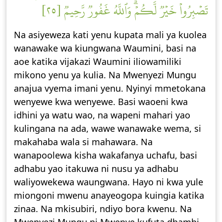
تَصۡبِرُواْ خَيۡرٞ لَّكُمۡۗ وَٱللَّهُ غَفُورٞ رَّحِيمٞ [٢٥]
Na asiyeweza kati yenu kupata mali ya kuolea
wanawake wa kiungwana Waumini, basi na
aoe katika vijakazi Waumini iliowamiliki
mikono yenu ya kulia. Na Mwenyezi Mungu
anajua vyema imani yenu. Nyinyi mmetokana
wenyewe kwa wenyewe. Basi waoeni kwa
idhini ya watu wao, na wapeni mahari yao
kulingana na ada, wawe wanawake wema, si
makahaba wala si mahawara. Na
wanapoolewa kisha wakafanya uchafu, basi
adhabu yao itakuwa ni nusu ya adhabu
waliyowekewa waungwana. Hayo ni kwa yule
miongoni mwenu anayeogopa kuingia katika
zinaa. Na mkisubiri, ndiyo bora kwenu. Na