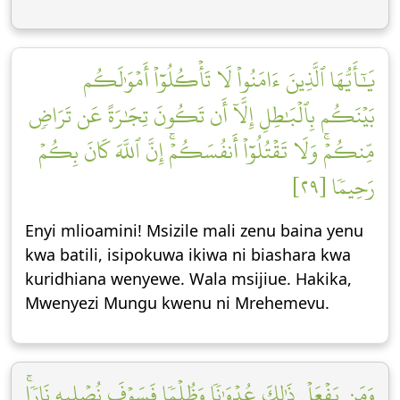
يَٰٓأَيُّهَا ٱلَّذِينَ ءَامَنُواْ لَا تَأۡكُلُوٓاْ أَمۡوَٰلَكُم
بَيۡنَكُم بِٱلۡبَٰطِلِ إِلَّآ أَن تَكُونَ تِجَٰرَةً عَن تَرَاضٖ
مِّنكُمۡۚ وَلَا تَقۡتُلُوٓاْ أَنفُسَكُمۡۚ إِنَّ ٱللَّهَ كَانَ بِكُمۡ
رَحِيمٗا [٢٩]
Enyi mlioamini! Msizile mali zenu baina yenu
kwa batili, isipokuwa ikiwa ni biashara kwa
kuridhiana wenyewe. Wala msijiue. Hakika,
Mwenyezi Mungu kwenu ni Mrehemevu.
وَمَن يَفۡعَلۡ ذَٰلِكَ عُدۡوَٰنٗا وَظُلۡمٗا فَسَوۡفَ نُصۡلِيهِ نَارٗاۚ