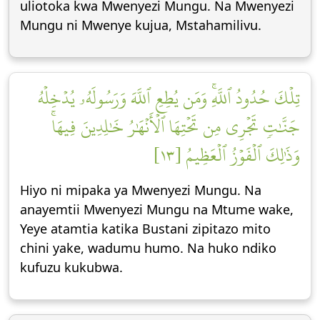
uliotoka kwa Mwenyezi Mungu. Na Mwenyezi
Mungu ni Mwenye kujua, Mstahamilivu.
تِلۡكَ حُدُودُ ٱللَّهِۚ وَمَن يُطِعِ ٱللَّهَ وَرَسُولَهُۥ يُدۡخِلۡهُ
جَنَّٰتٖ تَجۡرِي مِن تَحۡتِهَا ٱلۡأَنۡهَٰرُ خَٰلِدِينَ فِيهَاۚ
وَذَٰلِكَ ٱلۡفَوۡزُ ٱلۡعَظِيمُ [١٣]
Hiyo ni mipaka ya Mwenyezi Mungu. Na
anayemtii Mwenyezi Mungu na Mtume wake,
Yeye atamtia katika Bustani zipitazo mito
chini yake, wadumu humo. Na huko ndiko
kufuzu kukubwa.