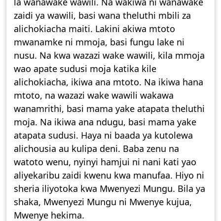
la wanawake wawili. Na wakiwa ni wanawake
zaidi ya wawili, basi wana theluthi mbili za
alichokiacha maiti. Lakini akiwa mtoto
mwanamke ni mmoja, basi fungu lake ni
nusu. Na kwa wazazi wake wawili, kila mmoja
wao apate sudusi moja katika kile
alichokiacha, ikiwa ana mtoto. Na ikiwa hana
mtoto, na wazazi wake wawili wakawa
wanamrithi, basi mama yake atapata theluthi
moja. Na ikiwa ana ndugu, basi mama yake
atapata sudusi. Haya ni baada ya kutolewa
alichousia au kulipa deni. Baba zenu na
watoto wenu, nyinyi hamjui ni nani kati yao
aliyekaribu zaidi kwenu kwa manufaa. Hiyo ni
sheria iliyotoka kwa Mwenyezi Mungu. Bila ya
shaka, Mwenyezi Mungu ni Mwenye kujua,
Mwenye hekima.