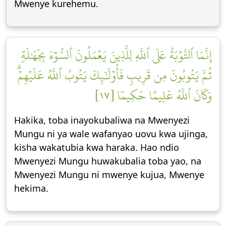
Mwenye kurehemu.
إِنَّمَا ٱلتَّوۡبَةُ عَلَى ٱللَّهِ لِلَّذِينَ يَعۡمَلُونَ ٱلسُّوٓءَ بِجَهَٰلَةٖ
ثُمَّ يَتُوبُونَ مِن قَرِيبٖ فَأُوْلَٰٓئِكَ يَتُوبُ ٱللَّهُ عَلَيۡهِمۡۗ
وَكَانَ ٱللَّهُ عَلِيمًا حَكِيمٗا [١٧]
Hakika, toba inayokubaliwa na Mwenyezi
Mungu ni ya wale wafanyao uovu kwa ujinga,
kisha wakatubia kwa haraka. Hao ndio
Mwenyezi Mungu huwakubalia toba yao, na
Mwenyezi Mungu ni mwenye kujua, Mwenye
hekima.