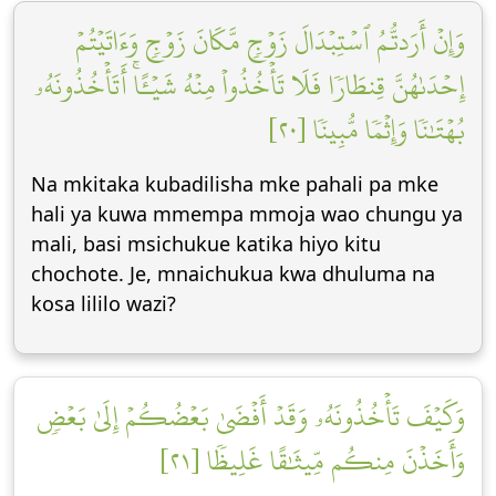
وَإِنۡ أَرَدتُّمُ ٱسۡتِبۡدَالَ زَوۡجٖ مَّكَانَ زَوۡجٖ وَءَاتَيۡتُمۡ
إِحۡدَىٰهُنَّ قِنطَارٗا فَلَا تَأۡخُذُواْ مِنۡهُ شَيۡـًٔاۚ أَتَأۡخُذُونَهُۥ
بُهۡتَٰنٗا وَإِثۡمٗا مُّبِينٗا [٢٠]
Na mkitaka kubadilisha mke pahali pa mke
hali ya kuwa mmempa mmoja wao chungu ya
mali, basi msichukue katika hiyo kitu
chochote. Je, mnaichukua kwa dhuluma na
kosa lililo wazi?
وَكَيۡفَ تَأۡخُذُونَهُۥ وَقَدۡ أَفۡضَىٰ بَعۡضُكُمۡ إِلَىٰ بَعۡضٖ
وَأَخَذۡنَ مِنكُم مِّيثَٰقًا غَلِيظٗا [٢١]