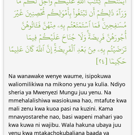
أَيۡمَٰنُكُمۡۖ كِتَٰبَ ٱللَّهِ عَلَيۡكُمۡۚ وَأُحِلَّ لَكُم مَّا
وَرَآءَ ذَٰلِكُمۡ أَن تَبۡتَغُواْ بِأَمۡوَٰلِكُم مُّحۡصِنِينَ غَيۡرَ
مُسَٰفِحِينَۚ فَمَا ٱسۡتَمۡتَعۡتُم بِهِۦ مِنۡهُنَّ فَـَٔاتُوهُنَّ
أُجُورَهُنَّ فَرِيضَةٗۚ وَلَا جُنَاحَ عَلَيۡكُمۡ فِيمَا
تَرَٰضَيۡتُم بِهِۦ مِنۢ بَعۡدِ ٱلۡفَرِيضَةِۚ إِنَّ ٱللَّهَ كَانَ عَلِيمًا
حَكِيمٗا [٢٤]
Na wanawake wenye waume, isipokuwa
waliomilikiwa na mikono yenu ya kulia. Ndiyo
sheria ya Mwenyezi Mungu juu yenu. Na
mmehalalishiwa wasiokuwa hao, mtafute kwa
mali zenu kwa kuoa pasi na kuzini. Kama
mnavyostarehe nao, basi wapeni mahari yao
kwa kuwa ni wajibu. Wala hakuna ubaya juu
yenu kwa mtakachokubaliana baada ya