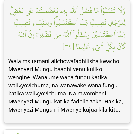
وَلَا تَتَمَنَّوۡاْ مَا فَضَّلَ ٱللَّهُ بِهِۦ بَعۡضَكُمۡ عَلَىٰ بَعۡضٖۚ
لِّلرِّجَالِ نَصِيبٞ مِّمَّا ٱكۡتَسَبُواْۖ وَلِلنِّسَآءِ نَصِيبٞ
مِّمَّا ٱكۡتَسَبۡنَۚ وَسۡـَٔلُواْ ٱللَّهَ مِن فَضۡلِهِۦٓۚ إِنَّ ٱللَّهَ
كَانَ بِكُلِّ شَيۡءٍ عَلِيمٗا [٣٢]
Wala msitamani alichowafadhilisha kwacho
Mwenyezi Mungu baadhi yenu kuliko
wengine. Wanaume wana fungu katika
walivyovichuma, na wanawake wana fungu
katika walivyovichuma. Na mwombeni
Mwenyezi Mungu katika fadhila zake. Hakika,
Mwenyezi Mungu ni Mwenye kujua kila kitu.