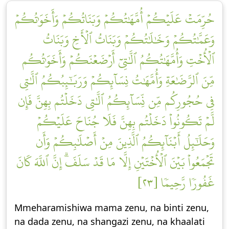
حُرِّمَتۡ عَلَيۡكُمۡ أُمَّهَٰتُكُمۡ وَبَنَاتُكُمۡ وَأَخَوَٰتُكُمۡ
وَعَمَّٰتُكُمۡ وَخَٰلَٰتُكُمۡ وَبَنَاتُ ٱلۡأَخِ وَبَنَاتُ
ٱلۡأُخۡتِ وَأُمَّهَٰتُكُمُ ٱلَّٰتِيٓ أَرۡضَعۡنَكُمۡ وَأَخَوَٰتُكُم
مِّنَ ٱلرَّضَٰعَةِ وَأُمَّهَٰتُ نِسَآئِكُمۡ وَرَبَٰٓئِبُكُمُ ٱلَّٰتِي
فِي حُجُورِكُم مِّن نِّسَآئِكُمُ ٱلَّٰتِي دَخَلۡتُم بِهِنَّ فَإِن
لَّمۡ تَكُونُواْ دَخَلۡتُم بِهِنَّ فَلَا جُنَاحَ عَلَيۡكُمۡ
وَحَلَٰٓئِلُ أَبۡنَآئِكُمُ ٱلَّذِينَ مِنۡ أَصۡلَٰبِكُمۡ وَأَن
تَجۡمَعُواْ بَيۡنَ ٱلۡأُخۡتَيۡنِ إِلَّا مَا قَدۡ سَلَفَۗ إِنَّ ٱللَّهَ كَانَ
غَفُورٗا رَّحِيمٗا [٢٣]
Mmeharamishiwa mama zenu, na binti zenu,
na dada zenu, na shangazi zenu, na khaalati