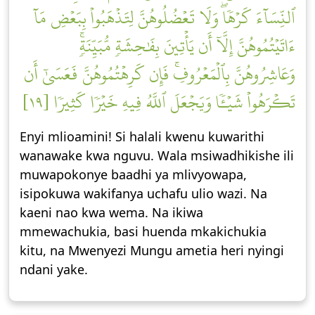
ٱلنِّسَآءَ كَرۡهٗاۖ وَلَا تَعۡضُلُوهُنَّ لِتَذۡهَبُواْ بِبَعۡضِ مَآ
ءَاتَيۡتُمُوهُنَّ إِلَّآ أَن يَأۡتِينَ بِفَٰحِشَةٖ مُّبَيِّنَةٖۚ
وَعَاشِرُوهُنَّ بِٱلۡمَعۡرُوفِۚ فَإِن كَرِهۡتُمُوهُنَّ فَعَسَىٰٓ أَن
تَكۡرَهُواْ شَيۡـٔٗا وَيَجۡعَلَ ٱللَّهُ فِيهِ خَيۡرٗا كَثِيرٗا [١٩]
Enyi mlioamini! Si halali kwenu kuwarithi
wanawake kwa nguvu. Wala msiwadhikishe ili
muwapokonye baadhi ya mlivyowapa,
isipokuwa wakifanya uchafu ulio wazi. Na
kaeni nao kwa wema. Na ikiwa
mmewachukia, basi huenda mkakichukia
kitu, na Mwenyezi Mungu ametia heri nyingi
ndani yake.