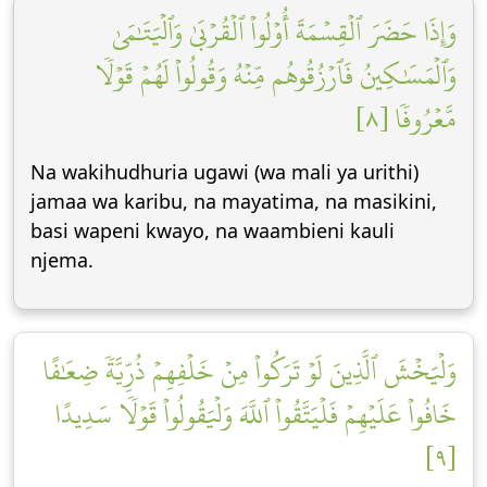
وَإِذَا حَضَرَ ٱلۡقِسۡمَةَ أُوْلُواْ ٱلۡقُرۡبَىٰ وَٱلۡيَتَٰمَىٰ
وَٱلۡمَسَٰكِينُ فَٱرۡزُقُوهُم مِّنۡهُ وَقُولُواْ لَهُمۡ قَوۡلٗا
مَّعۡرُوفٗا [٨]
Na wakihudhuria ugawi (wa mali ya urithi)
jamaa wa karibu, na mayatima, na masikini,
basi wapeni kwayo, na waambieni kauli
njema.
وَلۡيَخۡشَ ٱلَّذِينَ لَوۡ تَرَكُواْ مِنۡ خَلۡفِهِمۡ ذُرِّيَّةٗ ضِعَٰفًا
خَافُواْ عَلَيۡهِمۡ فَلۡيَتَّقُواْ ٱللَّهَ وَلۡيَقُولُواْ قَوۡلٗا سَدِيدًا
[٩]