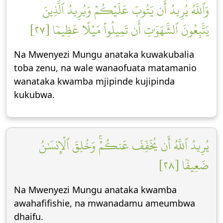
وَٱللَّهُ يُرِيدُ أَن يَتُوبَ عَلَيۡكُمۡ وَيُرِيدُ ٱلَّذِينَ
يَتَّبِعُونَ ٱلشَّهَوَٰتِ أَن تَمِيلُواْ مَيۡلًا عَظِيمٗا [٢٧]
Na Mwenyezi Mungu anataka kuwakubalia
toba zenu, na wale wanaofuata matamanio
wanataka kwamba mjipinde kujipinda
kukubwa.
يُرِيدُ ٱللَّهُ أَن يُخَفِّفَ عَنكُمۡۚ وَخُلِقَ ٱلۡإِنسَٰنُ
ضَعِيفٗا [٢٨]
Na Mwenyezi Mungu anataka kwamba
awahafifishie, na mwanadamu ameumbwa
dhaifu.