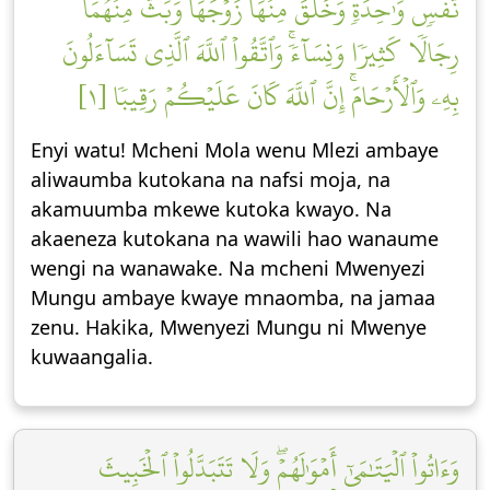
نَّفۡسٖ وَٰحِدَةٖ وَخَلَقَ مِنۡهَا زَوۡجَهَا وَبَثَّ مِنۡهُمَا
رِجَالٗا كَثِيرٗا وَنِسَآءٗۚ وَٱتَّقُواْ ٱللَّهَ ٱلَّذِي تَسَآءَلُونَ
بِهِۦ وَٱلۡأَرۡحَامَۚ إِنَّ ٱللَّهَ كَانَ عَلَيۡكُمۡ رَقِيبٗا [١]
Enyi watu! Mcheni Mola wenu Mlezi ambaye
aliwaumba kutokana na nafsi moja, na
akamuumba mkewe kutoka kwayo. Na
akaeneza kutokana na wawili hao wanaume
wengi na wanawake. Na mcheni Mwenyezi
Mungu ambaye kwaye mnaomba, na jamaa
zenu. Hakika, Mwenyezi Mungu ni Mwenye
kuwaangalia.
وَءَاتُواْ ٱلۡيَتَٰمَىٰٓ أَمۡوَٰلَهُمۡۖ وَلَا تَتَبَدَّلُواْ ٱلۡخَبِيثَ