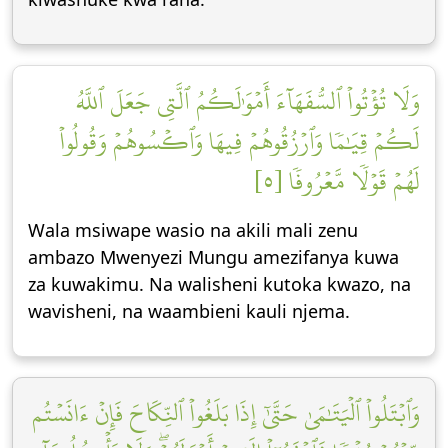
وَلَا تُؤۡتُواْ ٱلسُّفَهَآءَ أَمۡوَٰلَكُمُ ٱلَّتِي جَعَلَ ٱللَّهُ
لَكُمۡ قِيَٰمٗا وَٱرۡزُقُوهُمۡ فِيهَا وَٱكۡسُوهُمۡ وَقُولُواْ
لَهُمۡ قَوۡلٗا مَّعۡرُوفٗا [٥]
Wala msiwape wasio na akili mali zenu
ambazo Mwenyezi Mungu amezifanya kuwa
za kuwakimu. Na walisheni kutoka kwazo, na
wavisheni, na waambieni kauli njema.
وَٱبۡتَلُواْ ٱلۡيَتَٰمَىٰ حَتَّىٰٓ إِذَا بَلَغُواْ ٱلنِّكَاحَ فَإِنۡ ءَانَسۡتُم