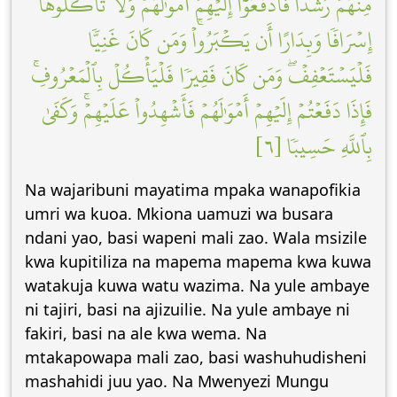
مِّنۡهُمۡ رُشۡدٗا فَٱدۡفَعُوٓاْ إِلَيۡهِمۡ أَمۡوَٰلَهُمۡۖ وَلَا تَأۡكُلُوهَآ
إِسۡرَافٗا وَبِدَارًا أَن يَكۡبَرُواْۚ وَمَن كَانَ غَنِيّٗا
فَلۡيَسۡتَعۡفِفۡۖ وَمَن كَانَ فَقِيرٗا فَلۡيَأۡكُلۡ بِٱلۡمَعۡرُوفِۚ
فَإِذَا دَفَعۡتُمۡ إِلَيۡهِمۡ أَمۡوَٰلَهُمۡ فَأَشۡهِدُواْ عَلَيۡهِمۡۚ وَكَفَىٰ
بِٱللَّهِ حَسِيبٗا [٦]
Na wajaribuni mayatima mpaka wanapofikia
umri wa kuoa. Mkiona uamuzi wa busara
ndani yao, basi wapeni mali zao. Wala msizile
kwa kupitiliza na mapema mapema kwa kuwa
watakuja kuwa watu wazima. Na yule ambaye
ni tajiri, basi na ajizuilie. Na yule ambaye ni
fakiri, basi na ale kwa wema. Na
mtakapowapa mali zao, basi washuhudisheni
mashahidi juu yao. Na Mwenyezi Mungu