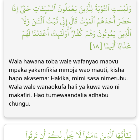
وَلَيۡسَتِ ٱلتَّوۡبَةُ لِلَّذِينَ يَعۡمَلُونَ ٱلسَّيِّـَٔاتِ حَتَّىٰٓ إِذَا
حَضَرَ أَحَدَهُمُ ٱلۡمَوۡتُ قَالَ إِنِّي تُبۡتُ ٱلۡـَٰٔنَ وَلَا
ٱلَّذِينَ يَمُوتُونَ وَهُمۡ كُفَّارٌۚ أُوْلَٰٓئِكَ أَعۡتَدۡنَا لَهُمۡ
عَذَابًا أَلِيمٗا [١٨]
Wala hawana toba wale wafanyao maovu
mpaka yakamfikia mmoja wao mauti, kisha
hapo akasema: Hakika, mimi sasa nimetubu.
Wala wale wanaokufa hali ya kuwa wao ni
makafiri. Hao tumewaandalia adhabu
chungu.
يَٰٓأَيُّهَا ٱلَّذِينَ ءَامَنُواْ لَا يَحِلُّ لَكُمۡ أَن تَرِثُواْ