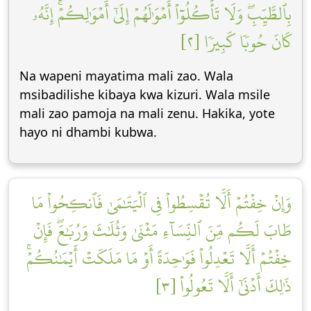
بِٱلطَّيِّبِۖ وَلَا تَأۡكُلُوٓاْ أَمۡوَٰلَهُمۡ إِلَىٰٓ أَمۡوَٰلِكُمۡۚ إِنَّهُۥ
كَانَ حُوبٗا كَبِيرٗا [٢]
Na wapeni mayatima mali zao. Wala
msibadilishe kibaya kwa kizuri. Wala msile
mali zao pamoja na mali zenu. Hakika, yote
hayo ni dhambi kubwa.
وَإِنۡ خِفۡتُمۡ أَلَّا تُقۡسِطُواْ فِي ٱلۡيَتَٰمَىٰ فَٱنكِحُواْ مَا
طَابَ لَكُم مِّنَ ٱلنِّسَآءِ مَثۡنَىٰ وَثُلَٰثَ وَرُبَٰعَۖ فَإِنۡ
خِفۡتُمۡ أَلَّا تَعۡدِلُواْ فَوَٰحِدَةً أَوۡ مَا مَلَكَتۡ أَيۡمَٰنُكُمۡۚ
ذَٰلِكَ أَدۡنَىٰٓ أَلَّا تَعُولُواْ [٣]