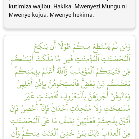
kutimiza wajibu. Hakika, Mwenyezi Mungu ni
Mwenye kujua, Mwenye hekima.
وَمَن لَّمۡ يَسۡتَطِعۡ مِنكُمۡ طَوۡلًا أَن يَنكِحَ
ٱلۡمُحۡصَنَٰتِ ٱلۡمُؤۡمِنَٰتِ فَمِن مَّا مَلَكَتۡ أَيۡمَٰنُكُم
مِّن فَتَيَٰتِكُمُ ٱلۡمُؤۡمِنَٰتِۚ وَٱللَّهُ أَعۡلَمُ بِإِيمَٰنِكُمۚ
بَعۡضُكُم مِّنۢ بَعۡضٖۚ فَٱنكِحُوهُنَّ بِإِذۡنِ أَهۡلِهِنَّ
وَءَاتُوهُنَّ أُجُورَهُنَّ بِٱلۡمَعۡرُوفِ مُحۡصَنَٰتٍ غَيۡرَ
مُسَٰفِحَٰتٖ وَلَا مُتَّخِذَٰتِ أَخۡدَانٖۚ فَإِذَآ أُحۡصِنَّ فَإِنۡ
أَتَيۡنَ بِفَٰحِشَةٖ فَعَلَيۡهِنَّ نِصۡفُ مَا عَلَى ٱلۡمُحۡصَنَٰتِ
مِنَ ٱلۡعَذَابِۚ ذَٰلِكَ لِمَنۡ خَشِيَ ٱلۡعَنَتَ مِنكُمۡۚ وَأَن