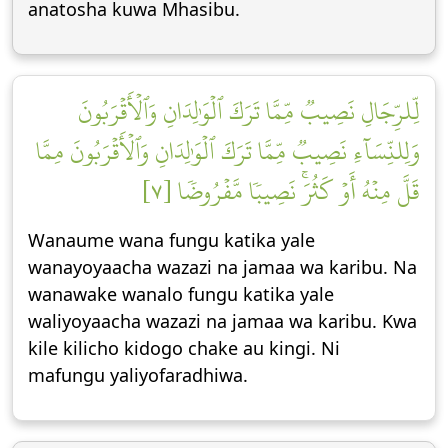
anatosha kuwa Mhasibu.
لِّلرِّجَالِ نَصِيبٞ مِّمَّا تَرَكَ ٱلۡوَٰلِدَانِ وَٱلۡأَقۡرَبُونَ
وَلِلنِّسَآءِ نَصِيبٞ مِّمَّا تَرَكَ ٱلۡوَٰلِدَانِ وَٱلۡأَقۡرَبُونَ مِمَّا
قَلَّ مِنۡهُ أَوۡ كَثُرَۚ نَصِيبٗا مَّفۡرُوضٗا [٧]
Wanaume wana fungu katika yale
wanayoyaacha wazazi na jamaa wa karibu. Na
wanawake wanalo fungu katika yale
waliyoyaacha wazazi na jamaa wa karibu. Kwa
kile kilicho kidogo chake au kingi. Ni
mafungu yaliyofaradhiwa.