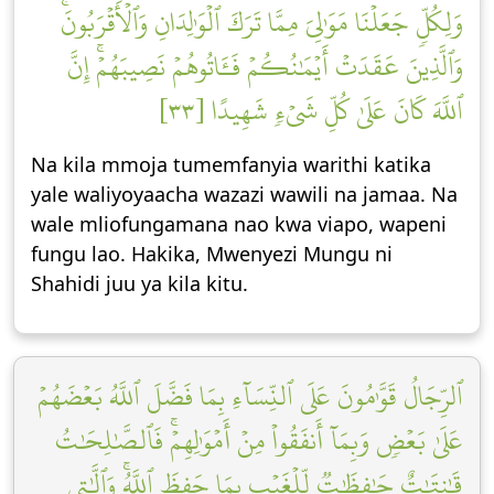
وَلِكُلّٖ جَعَلۡنَا مَوَٰلِيَ مِمَّا تَرَكَ ٱلۡوَٰلِدَانِ وَٱلۡأَقۡرَبُونَۚ
وَٱلَّذِينَ عَقَدَتۡ أَيۡمَٰنُكُمۡ فَـَٔاتُوهُمۡ نَصِيبَهُمۡۚ إِنَّ
ٱللَّهَ كَانَ عَلَىٰ كُلِّ شَيۡءٖ شَهِيدًا [٣٣]
Na kila mmoja tumemfanyia warithi katika
yale waliyoyaacha wazazi wawili na jamaa. Na
wale mliofungamana nao kwa viapo, wapeni
fungu lao. Hakika, Mwenyezi Mungu ni
Shahidi juu ya kila kitu.
ٱلرِّجَالُ قَوَّٰمُونَ عَلَى ٱلنِّسَآءِ بِمَا فَضَّلَ ٱللَّهُ بَعۡضَهُمۡ
عَلَىٰ بَعۡضٖ وَبِمَآ أَنفَقُواْ مِنۡ أَمۡوَٰلِهِمۡۚ فَٱلصَّٰلِحَٰتُ
قَٰنِتَٰتٌ حَٰفِظَٰتٞ لِّلۡغَيۡبِ بِمَا حَفِظَ ٱللَّهُۚ وَٱلَّٰتِي