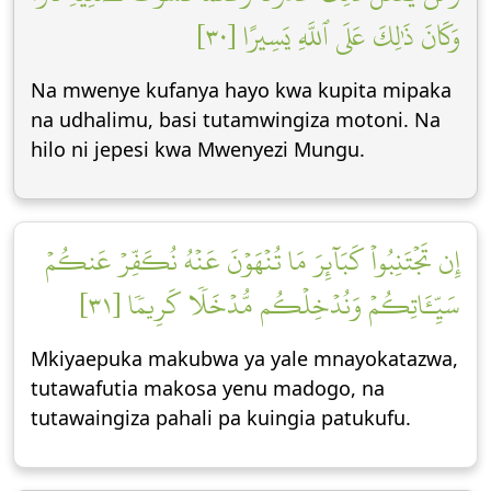
وَكَانَ ذَٰلِكَ عَلَى ٱللَّهِ يَسِيرًا [٣٠]
Na mwenye kufanya hayo kwa kupita mipaka
na udhalimu, basi tutamwingiza motoni. Na
hilo ni jepesi kwa Mwenyezi Mungu.
إِن تَجۡتَنِبُواْ كَبَآئِرَ مَا تُنۡهَوۡنَ عَنۡهُ نُكَفِّرۡ عَنكُمۡ
سَيِّـَٔاتِكُمۡ وَنُدۡخِلۡكُم مُّدۡخَلٗا كَرِيمٗا [٣١]
Mkiyaepuka makubwa ya yale mnayokatazwa,
tutawafutia makosa yenu madogo, na
tutawaingiza pahali pa kuingia patukufu.