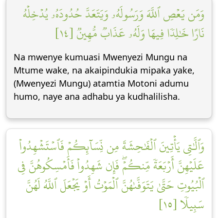
وَمَن يَعۡصِ ٱللَّهَ وَرَسُولَهُۥ وَيَتَعَدَّ حُدُودَهُۥ يُدۡخِلۡهُ
نَارًا خَٰلِدٗا فِيهَا وَلَهُۥ عَذَابٞ مُّهِينٞ [١٤]
Na mwenye kumuasi Mwenyezi Mungu na
Mtume wake, na akaipindukia mipaka yake,
(Mwenyezi Mungu) atamtia Motoni adumu
humo, naye ana adhabu ya kudhalilisha.
وَٱلَّٰتِي يَأۡتِينَ ٱلۡفَٰحِشَةَ مِن نِّسَآئِكُمۡ فَٱسۡتَشۡهِدُواْ
عَلَيۡهِنَّ أَرۡبَعَةٗ مِّنكُمۡۖ فَإِن شَهِدُواْ فَأَمۡسِكُوهُنَّ فِي
ٱلۡبُيُوتِ حَتَّىٰ يَتَوَفَّىٰهُنَّ ٱلۡمَوۡتُ أَوۡ يَجۡعَلَ ٱللَّهُ لَهُنَّ
سَبِيلٗا [١٥]