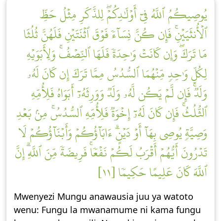
يُوصِيكُمُ ٱللَّهُ فِيٓ أَوۡلَٰدِكُمۡۖ لِلذَّكَرِ مِثۡلُ حَظِّ
ٱلۡأُنثَيَيۡنِۚ فَإِن كُنَّ نِسَآءٗ فَوۡقَ ٱثۡنَتَيۡنِ فَلَهُنَّ ثُلُثَا
مَا تَرَكَۖ وَإِن كَانَتۡ وَٰحِدَةٗ فَلَهَا ٱلنِّصۡفُۚ وَلِأَبَوَيۡهِ
لِكُلِّ وَٰحِدٖ مِّنۡهُمَا ٱلسُّدُسُ مِمَّا تَرَكَ إِن كَانَ لَهُۥ
وَلَدٞۚ فَإِن لَّمۡ يَكُن لَّهُۥ وَلَدٞ وَوَرِثَهُۥٓ أَبَوَاهُ فَلِأُمِّهِ
ٱلثُّلُثُۚ فَإِن كَانَ لَهُۥٓ إِخۡوَةٞ فَلِأُمِّهِ ٱلسُّدُسُۚ مِنۢ بَعۡدِ
وَصِيَّةٖ يُوصِي بِهَآ أَوۡ دَيۡنٍۗ ءَابَآؤُكُمۡ وَأَبۡنَآؤُكُمۡ لَا
تَدۡرُونَ أَيُّهُمۡ أَقۡرَبُ لَكُمۡ نَفۡعٗاۚ فَرِيضَةٗ مِّنَ ٱللَّهِۗ إِنَّ
ٱللَّهَ كَانَ عَلِيمًا حَكِيمٗا [١١]
Mwenyezi Mungu anawausia juu ya watoto
wenu: Fungu la mwanamume ni kama fungu