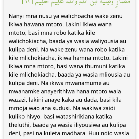
مُضَآرّٖۚ وَصِيَّةٗ مِّنَ ٱللَّهِۗ وَٱللَّهُ عَلِيمٌ حَلِيمٞ [١٢]
Nanyi mna nusu ya walichoacha wake zenu
ikiwa hawana mtoto. Lakini ikiwa wana
mtoto, basi mna robo katika kile
walichokiacha, baada ya wasia waliyousia au
kulipa deni. Na wake zenu wana robo katika
kile mlichokiacha, ikiwa hamna mtoto. Lakini
ikiwa mna mtoto, basi wana thumuni katika
kile mlichokiacha, baada ya wasia mliousia au
kulipa deni. Na ikiwa mwanamume au
mwanamke anayerithiwa hana mtoto wala
wazazi, lakini anaye kaka au dada, basi kila
mmoja wao ana sudusi. Na wakiwa zaidi
kuliko hivyo, basi watashirikiana katika
theluthi, baada ya wasia iliyousiwa au kulipa
deni, pasi na kuleta madhara. Huu ndio wasia